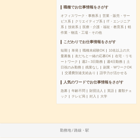
職種でお仕事情報をさがす
オフィスワーク・事務系
営業・販売・サー
ビス系
クリエイティブ系
IT・エンジニア
系
技術系
医療・介護・福祉・教育系
軽
作業・物流・工場・その他
こだわりでお仕事情報をさがす
短期
単発
職種未経験OK
10名以上の大
量募集
友だちと一緒の応募OK
在宅・リモ
ートワーク
週2～3日勤務
週4日勤務
土
日祝のみ勤務
残業なし
副業・WワークOK
交通費別途支給あり
語学力が活かせる
人気のワードでお仕事情報をさがす
急募
年齢不問
財団法人
英語
書類チェ
ック
テレビ局
封入
大学
勤務地 / 路線・駅