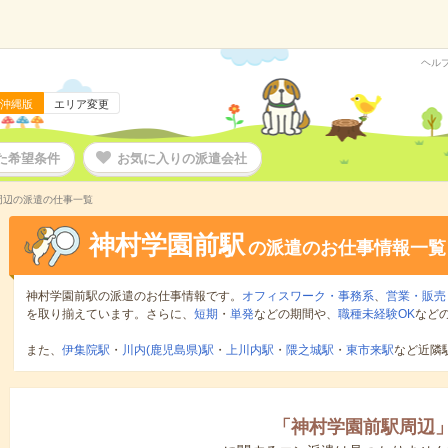
ヘル
沖縄版
エリア変更
た希望条件
お気に入りの派遣会社
周辺の派遣の仕事一覧
神村学園前駅
の派遣のお仕事情報一覧
神村学園前駅の派遣のお仕事情報です。
オフィスワーク・事務系
、
営業・販売
を取り揃えています。さらに、
短期
・
単発
などの期間や、
職種未経験OK
など
また、
伊集院駅
・
川内(鹿児島県)駅
・
上川内駅
・
隈之城駅
・
東市来駅
など近隣
「
神村学園前駅周辺