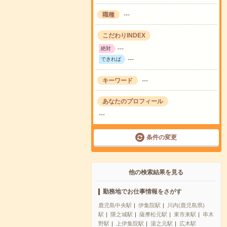
職種
---
こだわりINDEX
---
絶対
---
できれば
キーワード
---
あなたのプロフィール
---
条件の変更
他の検索結果を見る
勤務地でお仕事情報をさがす
鹿児島中央駅
伊集院駅
川内(鹿児島県)
駅
隈之城駅
薩摩松元駅
東市来駅
串木
野駅
上伊集院駅
湯之元駅
広木駅