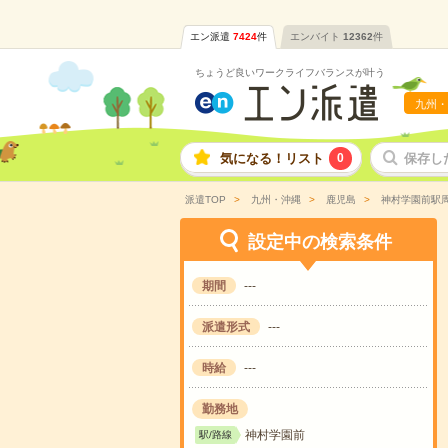
エン派遣
7424
件
エンバイト
12362
件
ちょうど良いワークライフバランスが叶う
九州・
気になる！リスト
0
保存し
派遣TOP
九州・沖縄
鹿児島
神村学園前駅
設定中の検索条件
期間
---
派遣形式
---
時給
---
勤務地
神村学園前
駅/路線