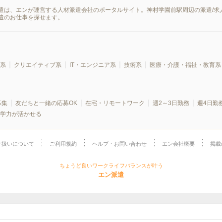
遣は、エンが運営する人材派遣会社のポータルサイト。神村学園前駅周辺の派遣/求
遣のお仕事を探せます。
系
クリエイティブ系
IT・エンジニア系
技術系
医療・介護・福祉・教育系
募集
友だちと一緒の応募OK
在宅・リモートワーク
週2～3日勤務
週4日勤
学力が活かせる
り扱いについて
ご利用規約
ヘルプ・お問い合わせ
エン会社概要
掲載
ちょうど良いワークライフバランスが叶う
エン派遣