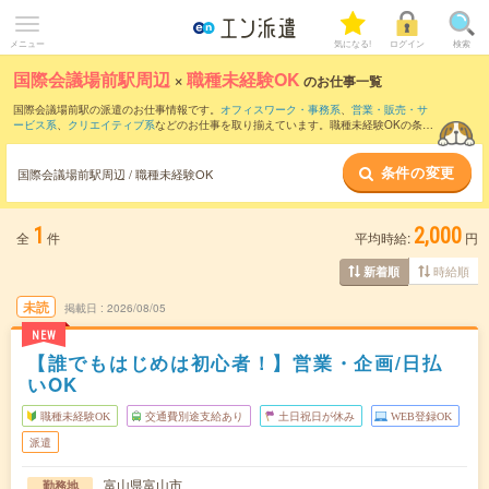
メニュー
気になる!
ログイン
検索
国際会議場前駅周辺
×
職種未経験OK
のお仕事一覧
国際会議場前駅の派遣のお仕事情報です。
オフィスワーク・事務系
、
営業・販売・サ
ービス系
、
クリエイティブ系
などのお仕事を取り揃えています。職種未経験OKの条件
の他に、
交通費別途支給あり
、
残業なし
、
友だちと一緒の応募OK
などのこだわり条件
も取り揃えています。
条件の変更
国際会議場前駅周辺 / 職種未経験OK
1
2,000
全
件
平均時給:
円
時給順
新着順
未読
掲載日
2026/08/05
NEW
【誰でもはじめは初心者！】営業・企画/日払
いOK
職種未経験OK
交通費別途支給あり
土日祝日が休み
WEB登録OK
派遣
富山県富山市
勤務地