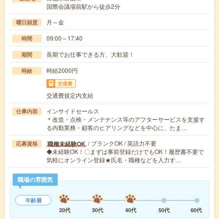
国際会議場前駅から徒歩2分
月～金
曜日頻度
09:00～17:40
時間
長期でお仕事できる方、大歓迎！
期間
時給2000円
時給
交通費
交通費規定内支給
インサイドセールス
仕事内容
＊改造・点検・メンテナンス等のアフターサービスを支援す
る内勤業務・顧客のヒアリングなどを中心に、たま…
/ ブランクOK / 英語力不要
職種未経験OK
応募資格
◆未経験OK！〇まずは事前登録だけでもOK！履歴書不要で
気軽にオンライン登録★氏名・職種などを入力す…
職場の雰囲気
年齢層
20代
30代
40代
50代
60代