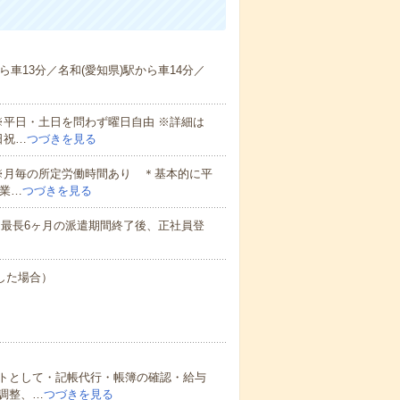
車13分／名和(愛知県)駅から車14分／
※平日・土日を問わず曜日自由 ※詳細は
日祝…
つづきを見る
※月毎の所定労働時間あり ＊基本的に平
業…
つづきを見る
※最長6ヶ月の派遣期間終了後、正社員登
務した場合）
トとして・記帳代行・帳簿の確認・給与
調整、…
つづきを見る