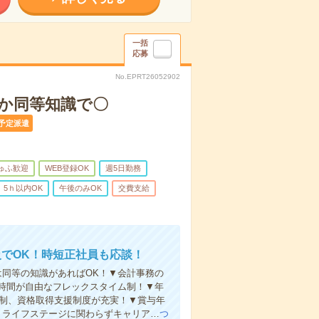
一括
応募
No.EPRT26052902
か同等知識で〇
予定派遣
ゅふ歓迎
WEB登録OK
週5日勤務
5ｈ以内OK
午後のみOK
交費支給
でOK！時短正社員も応談！
は同等の知識があればOK！▼会計事務の
・時間が自由なフレックスタイム制！▼年
体制、資格取得支援制度が充実！▼賞与年
、ライフステージに関わらずキャリア…
つ