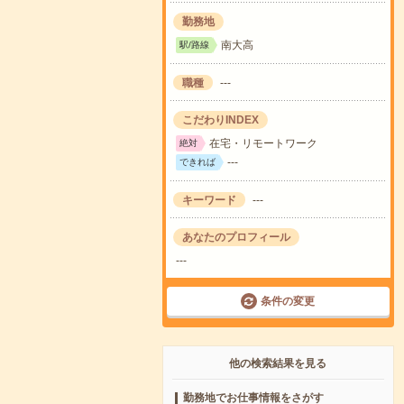
勤務地
南大高
駅/路線
職種
---
こだわりINDEX
在宅・リモートワーク
絶対
---
できれば
キーワード
---
あなたのプロフィール
---
条件の変更
他の検索結果を見る
勤務地でお仕事情報をさがす