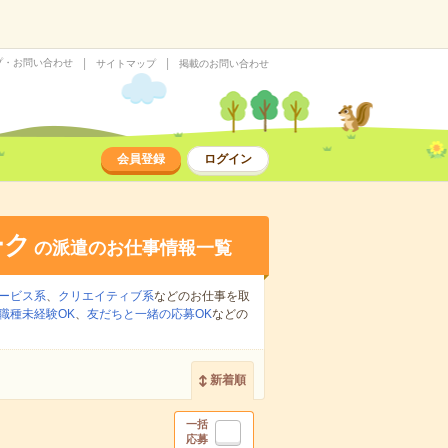
プ・お問い合わせ
サイトマップ
掲載のお問い合わせ
会員登録
ログイン
ーク
の派遣のお仕事情報一覧
ービス系
、
クリエイティブ系
などのお仕事を取
職種未経験OK
、
友だちと一緒の応募OK
などの
新着順
一括
応募