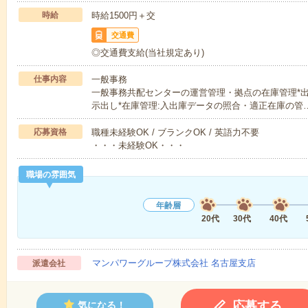
時給
時給1500円＋交
交通費
◎交通費支給(当社規定あり)
仕事内容
一般事務
一般事務共配センターの運営管理・拠点の在庫管理*出
示出し*在庫管理:入出庫データの照合・適正在庫の管
応募資格
職種未経験OK / ブランクOK / 英語力不要
・・・未経験OK・・・
職場の雰囲気
年齢層
20代
30代
40代
マンパワーグループ株式会社 名古屋支店
派遣会社
応募する
気になる！