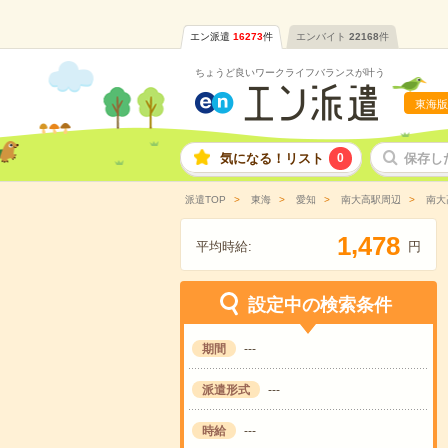
エン派遣
16273
件
エンバイト
22168
件
ちょうど良いワークライフバランスが叶う
東海版
気になる！リスト
0
保存し
派遣TOP
東海
愛知
南大高駅周辺
南大
,
1
4
7
8
平均時給:
円
設定中の検索条件
期間
---
派遣形式
---
時給
---