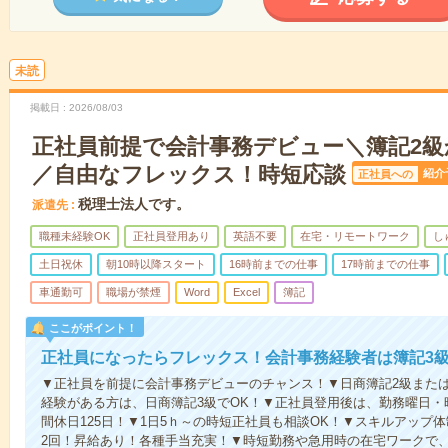
未読
掲載日
2026/08/03
正社員前提で会計事務デビュー＼簿記2級
／自由なフレックス！時短応談
紹介
正社員への
税理士法人です。
派遣先
職種未経験OK
正社員登用あり
英語不要
在宅・リモートワーク
し
土日祝休
朝10時以降スタート
16時前までの仕事
17時前までの仕事
車通勤可
職場が禁煙
Word
Excel
簿記
ここがポイント！
正社員になったらフレックス！会計事務経験者は簿記3級
▼正社員を前提に会計事務デビューのチャンス！▼日商簿記2級また
経験がある方は、日商簿記3級でOK！▼正社員登用後は、勤務曜日
間休日125日！▼1日5ｈ～の時短正社員も相談OK！▼スキルアップ
2回！昇給あり！各種手当充実！▼時短勤務や急用時の在宅ワークで