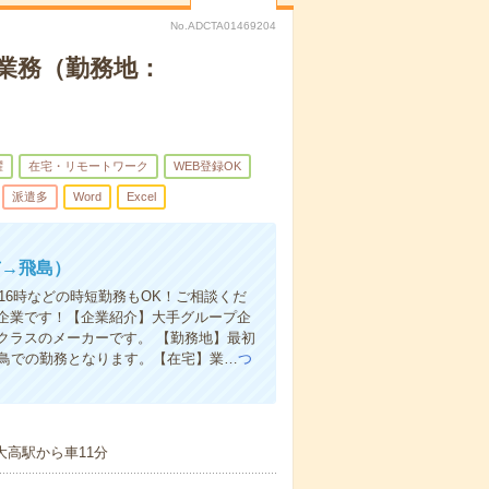
No.ADCTA01469204
業務（勤務地：
躍
在宅・リモートワーク
WEB登録OK
派遣多
Word
Excel
市→飛島）
16時などの時短勤務もOK！ご相談くだ
企業です！【企業紹介】大手グループ企
クラスのメーカーです。 【勤務地】最初
飛鳥での勤務となります。【在宅】業…
つ
大高駅から車11分