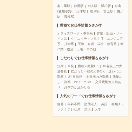
名古屋駅
静岡駅
刈谷駅
浜松駅
金山
(愛知県)駅
沼津駅
岐阜駅
富士駅
掛川
駅
藤枝駅
職種でお仕事情報をさがす
オフィスワーク・事務系
営業・販売・サー
ビス系
クリエイティブ系
IT・エンジニア
系
技術系
医療・介護・福祉・教育系
軽
作業・物流・工場・その他
こだわりでお仕事情報をさがす
短期
単発
職種未経験OK
10名以上の大
量募集
友だちと一緒の応募OK
週2～3日
勤務
週4日勤務
土日祝のみ勤務
残業な
し
副業・WワークOK
交通費別途支給あ
り
語学力が活かせる
人気のワードでお仕事情報をさがす
急募
年齢不問
財団法人
英語
書類チェ
ック
テレビ局
封入
大学