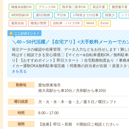
職種未経験OK
ブランクOK
既卒第二新卒OK
英語不要
履歴書不要
WEB登録OK
週5日勤務
平日休
17時前までの仕事
残業少
シフ
服装自由
職場が禁煙
自転車・バイクOK
Word
Excel
ここがポイント！
＼40～50代活躍／【在宅アリ】<大手飲料メーカーでカ
発注データの確認や在庫管理、データ入力などをお任せします！難し
時はすぐ相談できる安心環境〇【マイカー&自転車通勤OK／無料駐
り】【おすすめポイント】即日スタート ！在宅勤務制度あり ！事務未経
イカー通勤OK&無料駐車場完備 ！同業務の担当者が在籍 ！派遣ス
きを見る
勤務地
愛知県東海市
南大高駅から車10分／共和駅から車10分
曜日頻度
月・火・水・木・金・土／週５日／曜日シフト
時間
8:00～17:00
期間
【急募】即日～長期 ※開始日ご相談ください♪