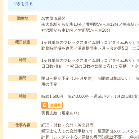
づきを見る
勤務地
名古屋市緑区
南大高駅から徒歩10分／豊明駅から車12分／鳴海駅から
神沢駅から車14分／大府駅から車20分
曜日頻度
1ヶ月単位のフレックスタイム制（コアタイムあり）
勤務時間欄を参照＜派遣期間中＞月～金の週5日（土
時間
1ヶ月単位のフレックスタイム制（コアタイムあり）
日日数×8ｈ ＊祝日の日数や繁閑に応じて変動 ＊企
期間
即日～長期予定（3ヶ月更新） ※開始日相談OK！ 
用の予定
時給
時給1,500円 ※240,000円＝週5日×8ｈ（月20日勤
交通費
実費支給（規定あり）
仕事内容
経理・財務・会計・英文経理
税理士法人での会計事務です。巡回監査のアシスタン
計算（システム中心／労務の専門知識は不要）・年末