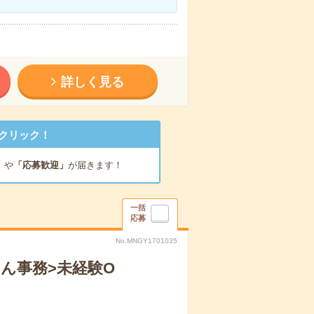
詳しく見る
クリック！
」
や
「応募歓迎」
が届きます！
一括
応募
No.MNGY1701035
ん事務>未経験O