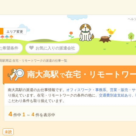
ヘル
エリア変更
た希望条件
お気に入りの派遣会社
高駅周辺 在宅・リモートワークの派遣の仕事一覧
南大高駅
在宅・リモートワ
で
南大高駅の派遣のお仕事情報です。
オフィスワーク・事務系
、
営業・販売・サ
り揃えています。在宅・リモートワークの条件の他に、
交通費別途支給あり
、
こだわり条件も取り揃えています。
4
1
4
件中
～
件を表示中
未読