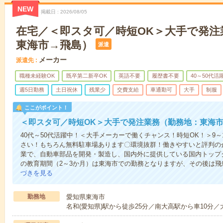
NEW
掲載日
2026/08/05
在宅／＜即スタ可／時短OK＞大手で発注
東海市→飛島）
派遣
メーカー
派遣先
職種未経験OK
既卒第二新卒OK
英語不要
履歴書不要
40～50代活
週5日勤務
土日祝休
残業少
交費支給
車通勤可
大手
制服
ここがポイント！
＜即スタ可／時短OK＞大手で発注業務（勤務地：東海
40代～50代活躍中！＜大手メーカーで働くチャンス！時短OK！＞9～
さい！もちろん無料駐車場あります〇環境抜群！働きやすいと評判の
業で、自動車部品を開発・製造し、国内外に提供している国内トップ
の教育期間（2～3か月）は東海市での勤務となりますが、その後は
づきを見る
勤務地
愛知県東海市
名和(愛知県)駅から徒歩25分／南大高駅から車10分／