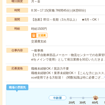
曜日頻度
月～金
時間
8:30～17:15(実働:7時間45分) (休憩60分)
期間
【急募】即日～長期（3カ月以上） ★8月～OK！
時給
時給1500円
交通費
交通費支給
仕事内容
一般事務
【大手自動車部品メーカー・物流センターでの在庫管
elをメインで使用）として発注業務を対応いただきま
応募資格
職種未経験OK / 英語力不要
職種未経験OK！業界未経験OK！【こんな方におスス
xcel使用できる方歓迎！（関数知識は特に必要ござ…
職場の雰囲気
年齢層
20代
30代
40代