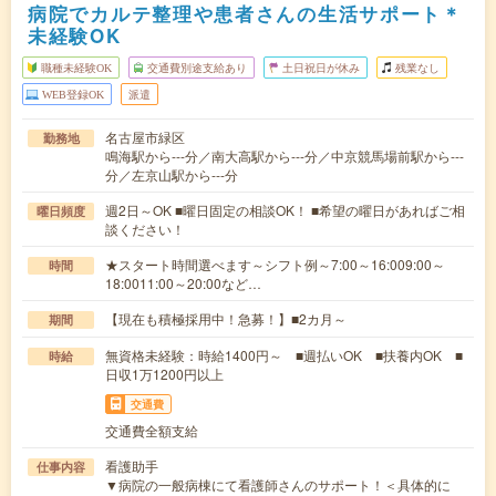
病院でカルテ整理や患者さんの生活サポート＊
未経験OK
職種未経験OK
交通費別途支給あり
土日祝日が休み
残業なし
WEB登録OK
派遣
名古屋市緑区
勤務地
鳴海駅から---分／南大高駅から---分／中京競馬場前駅から---
分／左京山駅から---分
週2日～OK ■曜日固定の相談OK！ ■希望の曜日があればご相
曜日頻度
談ください！
★スタート時間選べます～シフト例～7:00～16:009:00～
時間
18:0011:00～20:00など…
【現在も積極採用中！急募！】■2カ月～
期間
無資格未経験：時給1400円～ ■週払いOK ■扶養内OK ■
時給
日収1万1200円以上
交通費
交通費全額支給
看護助手
仕事内容
▼病院の一般病棟にて看護師さんのサポート！＜具体的に