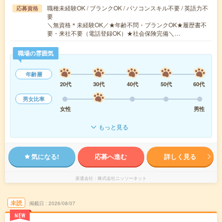
職種未経験OK / ブランクOK / パソコンスキル不要 / 英語力不
応募資格
要
＼無資格＊未経験OK／★年齢不問・ブランクOK★履歴書不
要・来社不要（電話登録OK）★社会保険完備＼…
職場の雰囲気
年齢層
20代
30代
40代
50代
60代
男女比率
女性
男性
もっと見る
気になる!
応募へ進む
詳しく見る
派遣会社
株式会社ニッソーネット
未読
掲載日
2026/08/07
NEW