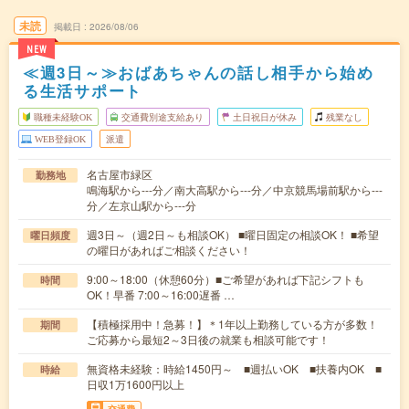
未読
掲載日
2026/08/06
NEW
≪週3日～≫おばあちゃんの話し相手から始め
る生活サポート
職種未経験OK
交通費別途支給あり
土日祝日が休み
残業なし
WEB登録OK
派遣
名古屋市緑区
勤務地
鳴海駅から---分／南大高駅から---分／中京競馬場前駅から---
分／左京山駅から---分
週3日～（週2日～も相談OK） ■曜日固定の相談OK！ ■希望
曜日頻度
の曜日があればご相談ください！
9:00～18:00（休憩60分）■ご希望があれば下記シフトも
時間
OK！早番 7:00～16:00遅番 …
【積極採用中！急募！】＊1年以上勤務している方が多数！
期間
ご応募から最短2～3日後の就業も相談可能です！
無資格未経験：時給1450円～ ■週払いOK ■扶養内OK ■
時給
日収1万1600円以上