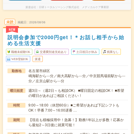
派遣会社
日研トータルソーシング株式会社 メディカルケア事業部
未読
掲載日
2026/08/06
NEW
説明会参加で2000円get！＊お話し相手から始
める生活支援
職種未経験OK
交通費別途支給あり
土日祝日が休み
残業なし
WEB登録OK
派遣
名古屋市緑区
勤務地
鳴海駅から---分／南大高駅から---分／中京競馬場前駅から---
分／左京山駅から---分
週3日～（週2日～も相談OK） ■曜日固定の相談OK！ ■希望
曜日頻度
の曜日があればご相談ください！
9:00～18:00（休憩60分）■ご希望があれば下記シフトも
時間
OK！早番 7:00～16:00遅番 …
【現在も積極採用中！急募！】勤務1年以上が多数！応募か
期間
ら最短2～3日後に就業可能！