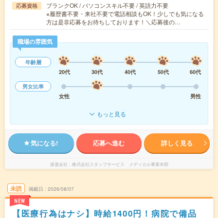
ブランクOK / パソコンスキル不要 / 英語力不要
応募資格
※履歴書不要・来社不要で電話相談もOK！少しでも気になる
方は是非応募をお待ちしております！＼応募後の…
職場の雰囲気
年齢層
20代
30代
40代
50代
60代
男女比率
女性
男性
もっと見る
気になる!
応募へ進む
詳しく見る
派遣会社
株式会社スタッフサービス メディカル事業本部
未読
掲載日
2026/08/07
NEW
【医療行為はナシ】時給1400円！病院で備品