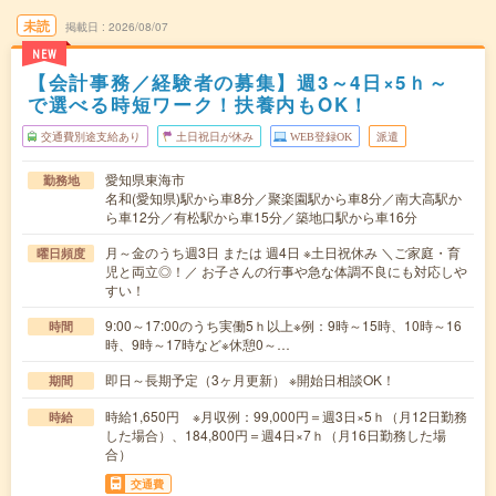
未読
掲載日
2026/08/07
NEW
【会計事務／経験者の募集】週3～4日×5ｈ～
で選べる時短ワーク！扶養内もOK！
交通費別途支給あり
土日祝日が休み
WEB登録OK
派遣
愛知県東海市
勤務地
名和(愛知県)駅から車8分／聚楽園駅から車8分／南大高駅か
ら車12分／有松駅から車15分／築地口駅から車16分
月～金のうち週3日 または 週4日 ※土日祝休み ＼ご家庭・育
曜日頻度
児と両立◎！／ お子さんの行事や急な体調不良にも対応しや
すい！
9:00～17:00のうち実働5ｈ以上※例：9時～15時、10時～16
時間
時、9時～17時など※休憩0～…
即日～長期予定（3ヶ月更新） ※開始日相談OK！
期間
時給1,650円 ※月収例：99,000円＝週3日×5ｈ（月12日勤務
時給
した場合）、184,800円＝週4日×7ｈ（月16日勤務した場
合）
交通費