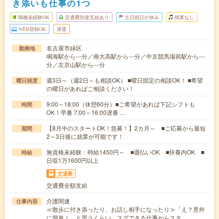
き添いも仕事の1つ
職種未経験OK
交通費別途支給あり
土日祝日が休み
残業なし
WEB登録OK
派遣
名古屋市緑区
勤務地
鳴海駅から---分／南大高駅から---分／中京競馬場前駅から---
分／左京山駅から---分
週3日～（週2日～も相談OK） ■曜日固定の相談OK！ ■希望
曜日頻度
の曜日があればご相談ください！
9:00～18:00（休憩60分）■ご希望があれば下記シフトも
時間
OK！早番 7:00～16:00遅番 …
【8月中のスタートOK！急募！】2カ月～ ■ご応募から最短
期間
2～3日後に就業が可能です！
無資格未経験：時給1450円～ ■週払いOK ■扶養内OK ■
時給
日収1万1600円以上
交通費
交通費全額支給
介護関連
仕事内容
≪散歩に付き添ったり、お話し相手になったり≫「え？意外
に簡単！」と思うくらい、スグできる仕事からスタ…