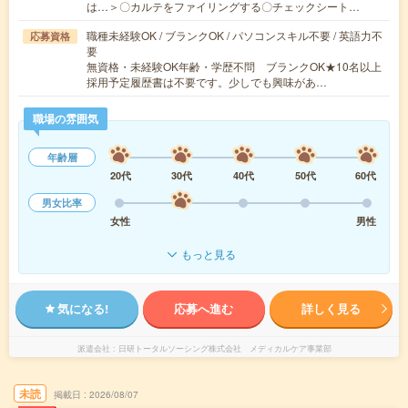
は…＞〇カルテをファイリングする〇チェックシート…
職種未経験OK / ブランクOK / パソコンスキル不要 / 英語力不
応募資格
要
無資格・未経験OK年齢・学歴不問 ブランクOK★10名以上
採用予定履歴書は不要です。少しでも興味があ…
職場の雰囲気
年齢層
20代
30代
40代
50代
60代
男女比率
女性
男性
もっと見る
気になる!
応募へ進む
詳しく見る
派遣会社
日研トータルソーシング株式会社 メディカルケア事業部
未読
掲載日
2026/08/07