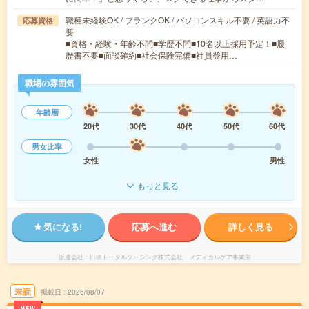
職種未経験OK / ブランクOK / パソコンスキル不要 / 英語力不
応募資格
要
■資格・経験・年齢不問■学歴不問■10名以上採用予定！■履
歴書不要■面談確約■社会保険完備■社員登用…
職場の雰囲気
年齢層
20代
30代
40代
50代
60代
男女比率
女性
男性
もっと見る
気になる!
応募へ進む
詳しく見る
派遣会社
日研トータルソーシング株式会社 メディカルケア事業部
未読
掲載日
2026/08/07