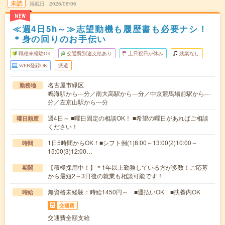
未読
掲載日
2026/08/06
NEW
≪週4日5h～≫志望動機も履歴書も必要ナシ！
＊身の回りのお手伝い
職種未経験OK
交通費別途支給あり
土日祝日が休み
残業なし
WEB登録OK
派遣
名古屋市緑区
勤務地
鳴海駅から---分／南大高駅から---分／中京競馬場前駅から---
分／左京山駅から---分
週4日～ ■曜日固定の相談OK！ ■希望の曜日があればご相談
曜日頻度
ください！
1日5時間からOK！■シフト例(1)8:00～13:00(2)10:00～
時間
15:00(3)12:00…
【積極採用中！】＊1年以上勤務している方が多数！ご応募
期間
から最短2～3日後の就業も相談可能です！
無資格未経験：時給1450円～ ■週払いOK ■扶養内OK
時給
交通費
交通費全額支給