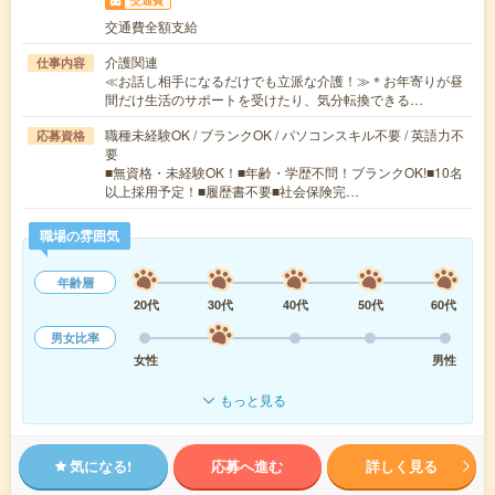
交通費
交通費全額支給
介護関連
仕事内容
≪お話し相手になるだけでも立派な介護！≫＊お年寄りが昼
間だけ生活のサポートを受けたり、気分転換できる…
職種未経験OK / ブランクOK / パソコンスキル不要 / 英語力不
応募資格
要
■無資格・未経験OK！■年齢・学歴不問！ブランクOK!■10名
以上採用予定！■履歴書不要■社会保険完…
職場の雰囲気
年齢層
20代
30代
40代
50代
60代
男女比率
女性
男性
もっと見る
気になる!
応募へ進む
詳しく見る