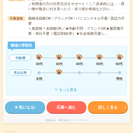
／利用者の方の日常生活をサポート！＼▽具体的には…・買
い物や散歩に付き添ったり・折り紙や体操などのレ…
職種未経験OK / ブランクOK / パソコンスキル不要 / 英語力不
応募資格
要
＼無資格＊未経験OK／★年齢不問・ブランクOK★履歴書不
要・来社不要（電話登録OK）★社会保険完備＼…
職場の雰囲気
年齢層
20代
30代
40代
50代
60代
男女比率
女性
男性
もっと見る
気になる!
応募へ進む
詳しく見る
派遣会社
株式会社ニッソーネット