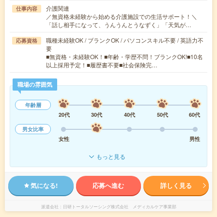
介護関連
仕事内容
／無資格未経験から始める介護施設での生活サポート！＼
「話し相手になって、うんうんとうなずく」「天気が…
職種未経験OK / ブランクOK / パソコンスキル不要 / 英語力不
応募資格
要
■無資格・未経験OK！■年齢・学歴不問！ブランクOK!■10名
以上採用予定！■履歴書不要■社会保険完…
職場の雰囲気
年齢層
20代
30代
40代
50代
60代
男女比率
女性
男性
もっと見る
気になる!
応募へ進む
詳しく見る
派遣会社
日研トータルソーシング株式会社 メディカルケア事業部