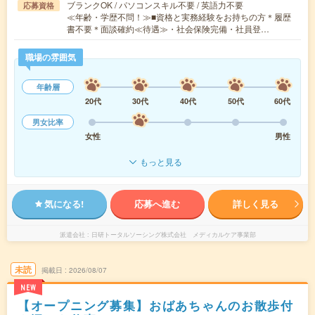
ブランクOK / パソコンスキル不要 / 英語力不要
応募資格
≪年齢・学歴不問！≫■資格と実務経験をお持ちの方＊履歴
書不要＊面談確約≪待遇≫・社会保険完備・社員登…
職場の雰囲気
年齢層
20代
30代
40代
50代
60代
男女比率
女性
男性
もっと見る
気になる!
応募へ進む
詳しく見る
派遣会社
日研トータルソーシング株式会社 メディカルケア事業部
未読
掲載日
2026/08/07
NEW
【オープニング募集】おばあちゃんのお散歩付