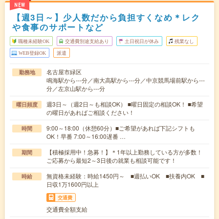
NEW
【週3日～】少人数だから負担すくなめ＊レク
や食事のサポートなど
職種未経験OK
交通費別途支給あり
土日祝日が休み
残業なし
WEB登録OK
派遣
名古屋市緑区
勤務地
鳴海駅から---分／南大高駅から---分／中京競馬場前駅から---
分／左京山駅から---分
週3日～（週2日～も相談OK） ■曜日固定の相談OK！ ■希望
曜日頻度
の曜日があればご相談ください！
9:00～18:00（休憩60分）■ご希望があれば下記シフトも
時間
OK！早番 7:00～16:00遅番 …
【積極採用中！急募！】＊1年以上勤務している方が多数！
期間
ご応募から最短2～3日後の就業も相談可能です！
無資格未経験：時給1450円～ ■週払いOK ■扶養内OK ■
時給
日収1万1600円以上
交通費
交通費全額支給