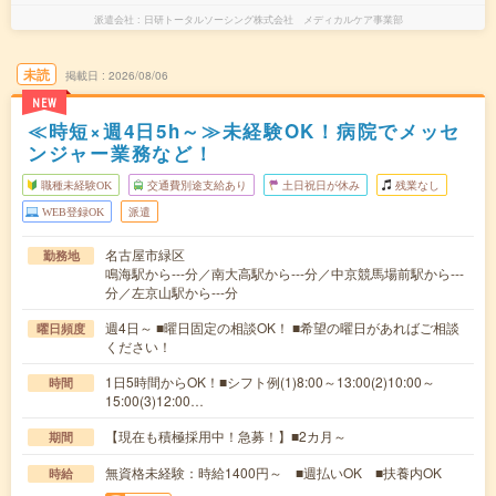
派遣会社
日研トータルソーシング株式会社 メディカルケア事業部
未読
掲載日
2026/08/06
NEW
≪時短×週4日5h～≫未経験OK！病院でメッセ
ンジャー業務など！
職種未経験OK
交通費別途支給あり
土日祝日が休み
残業なし
WEB登録OK
派遣
名古屋市緑区
勤務地
鳴海駅から---分／南大高駅から---分／中京競馬場前駅から---
分／左京山駅から---分
週4日～ ■曜日固定の相談OK！ ■希望の曜日があればご相談
曜日頻度
ください！
1日5時間からOK！■シフト例(1)8:00～13:00(2)10:00～
時間
15:00(3)12:00…
【現在も積極採用中！急募！】■2カ月～
期間
無資格未経験：時給1400円～ ■週払いOK ■扶養内OK
時給