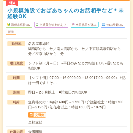
NEW
小規模施設でおばあちゃんのお話相手など＊未
経験OK
職種未経験OK
交通費別途支給あり
土日祝日が休み
WEB登録OK
派遣
名古屋市緑区
勤務地
鳴海駅から---分／南大高駅から---分／中京競馬場前駅から---
分／左京山駅から---分
シフト制（月～日） ※平日のみなどの相談もOK ※週3なども
曜日頻度
相談OK
【シフト例】07:00～16:0009:00～18:0017:00～09:00※ 上記
時間
は一例です！そ…
即日～2ヶ月以上 ■開始日の相談OK！
期間
無資格の方：時給1400円～1750円 / 介護福祉士：時給1700
時給
円～2125円 / 初任者以上：時給1500円～1875円
交通費
全額支給
介護関連
仕事内容