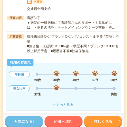
交通費
交通費全額支給
看護助手
仕事内容
▼病院の一般病棟にて看護師さんのサポート！具体的に
は、・器具の洗浄・ベットメイキングやシーツ交換・移…
職種未経験OK / ブランクOK / パソコンスキル不要 / 英語力不
応募資格
要
■無資格・未経験OK！■年齢・学歴不問！ブランクOK!■10名
以上採用予定！■履歴書不要■社会保険完…
職場の雰囲気
年齢層
20代
30代
40代
50代
60代
男女比率
女性
男性
もっと見る
気になる!
応募へ進む
詳しく見る