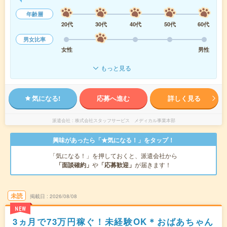
年齢層
20代
30代
40代
50代
60代
男女比率
女性
男性
もっと見る
気になる!
応募へ進む
詳しく見る
派遣会社
株式会社スタッフサービス メディカル事業本部
興味があったら「★気になる！」をタップ！
「気になる！」を押しておくと、派遣会社から
「面談確約」
や
「応募歓迎」
が届きます！
未読
掲載日
2026/08/08
NEW
3ヵ月で73万円稼ぐ！未経験OK＊おばあちゃん