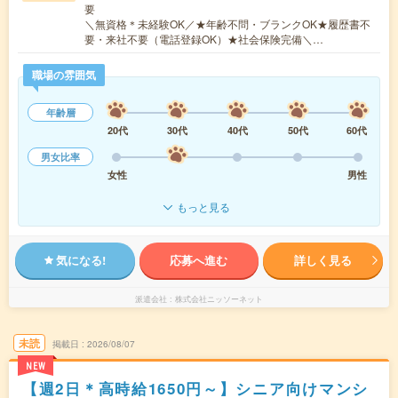
要
＼無資格＊未経験OK／★年齢不問・ブランクOK★履歴書不
要・来社不要（電話登録OK）★社会保険完備＼…
職場の雰囲気
年齢層
20代
30代
40代
50代
60代
男女比率
女性
男性
もっと見る
気になる!
応募へ進む
詳しく見る
派遣会社
株式会社ニッソーネット
未読
掲載日
2026/08/07
NEW
【週2日＊高時給1650円～】シニア向けマンシ