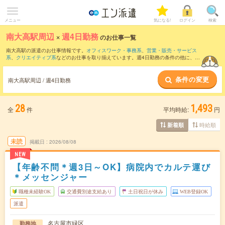
メニュー
気になる!
ログイン
検索
南大高駅周辺
×
週4日勤務
のお仕事一覧
南大高駅の派遣のお仕事情報です。
オフィスワーク・事務系
、
営業・販売・サービス
系
、
クリエイティブ系
などのお仕事を取り揃えています。週4日勤務の条件の他に、
交
通費別途支給あり
、
職種未経験OK
、
友だちと一緒の応募OK
などのこだわり条件も取
り揃えています。
条件の変更
南大高駅周辺 / 週4日勤務
28
1,493
全
件
平均時給:
円
時給順
新着順
未読
掲載日
2026/08/08
NEW
【年齢不問＊週3日～OK】病院内でカルテ運び
＊メッセンジャー
職種未経験OK
交通費別途支給あり
土日祝日が休み
WEB登録OK
派遣
名古屋市緑区
勤務地