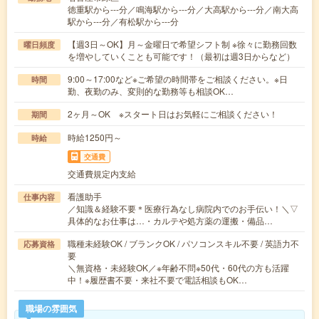
徳重駅から---分／鳴海駅から---分／大高駅から---分／南大高
駅から---分／有松駅から---分
【週3日～OK】月～金曜日で希望シフト制 ※徐々に勤務回数
曜日頻度
を増やしていくことも可能です！（最初は週3日からなど）
9:00～17:00など※ご希望の時間帯をご相談ください。※日
時間
勤、夜勤のみ、変則的な勤務等も相談OK…
2ヶ月～OK ※スタート日はお気軽にご相談ください！
期間
時給1250円～
時給
交通費
交通費規定内支給
看護助手
仕事内容
／知識＆経験不要＊医療行為なし病院内でのお手伝い！＼▽
具体的なお仕事は…・カルテや処方薬の運搬・備品…
職種未経験OK / ブランクOK / パソコンスキル不要 / 英語力不
応募資格
要
＼無資格・未経験OK／※年齢不問※50代・60代の方も活躍
中！※履歴書不要・来社不要で電話相談もOK…
職場の雰囲気