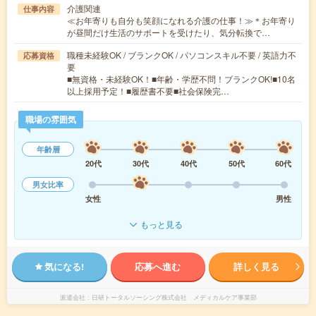
介護関連
仕事内容
≪お年寄りも自分も笑顔になれる介護の仕事！≫＊お年寄り
が昼間だけ生活のサポートを受けたり、気分転換で…
職種未経験OK / ブランクOK / パソコンスキル不要 / 英語力不
応募資格
要
■無資格・未経験OK！■年齢・学歴不問！ブランクOK!■10名
以上採用予定！■履歴書不要■社会保険完…
職場の雰囲気
年齢層
20代
30代
40代
50代
60代
男女比率
女性
男性
もっと見る
気になる!
応募へ進む
詳しく見る
派遣会社
日研トータルソーシング株式会社 メディカルケア事業部