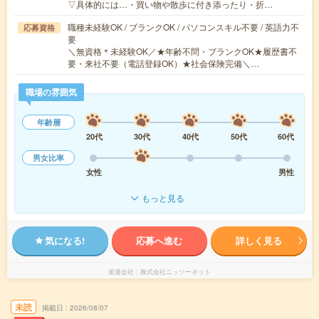
▽具体的には…・買い物や散歩に付き添ったり・折…
職種未経験OK / ブランクOK / パソコンスキル不要 / 英語力不
応募資格
要
＼無資格＊未経験OK／★年齢不問・ブランクOK★履歴書不
要・来社不要（電話登録OK）★社会保険完備＼…
職場の雰囲気
年齢層
20代
30代
40代
50代
60代
男女比率
女性
男性
もっと見る
気になる!
応募へ進む
詳しく見る
派遣会社
株式会社ニッソーネット
未読
掲載日
2026/08/07