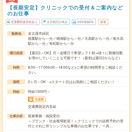
NEW
【長期安定】クリニックでの受付＆ご案内など
のお仕事
交通費別途支給あり
土日祝日が休み
WEB登録OK
派遣
名古屋市緑区
勤務地
徳重駅から---分／鳴海駅から---分／大高駅から---分／南大高
駅から---分／有松駅から---分
【週3日～OK】月～金曜日で希望シフト制 ※徐々に勤務回数
曜日頻度
を増やしていくことも可能です！（最初は週3日からなど）
8:00～17:009:00～18:00など※ご希望の時間帯をご相談くだ
時間
さい。
2ヶ月～OK ※スタート日はお気軽にご相談ください！
期間
時給1300円～
時給
交通費
交通費規定内支給
医療事務・病院受付
仕事内容
＜ブランク・社会復帰歓迎！＞クリニックでの診察予約の受
付とそれに伴うシンプルな事務のお仕事です。ー具…