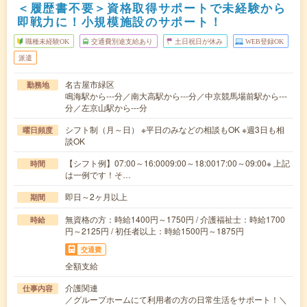
＜履歴書不要＞資格取得サポートで未経験から
即戦力に！小規模施設のサポート！
職種未経験OK
交通費別途支給あり
土日祝日が休み
WEB登録OK
派遣
名古屋市緑区
勤務地
鳴海駅から---分／南大高駅から---分／中京競馬場前駅から---
分／左京山駅から---分
シフト制（月～日） ※平日のみなどの相談もOK ※週3日も相
曜日頻度
談OK
【シフト例】07:00～16:0009:00～18:0017:00～09:00※ 上記
時間
は一例です！そ…
即日～2ヶ月以上
期間
無資格の方：時給1400円～1750円 / 介護福祉士：時給1700
時給
円～2125円 / 初任者以上：時給1500円～1875円
交通費
全額支給
介護関連
仕事内容
／グループホームにて利用者の方の日常生活をサポート！＼