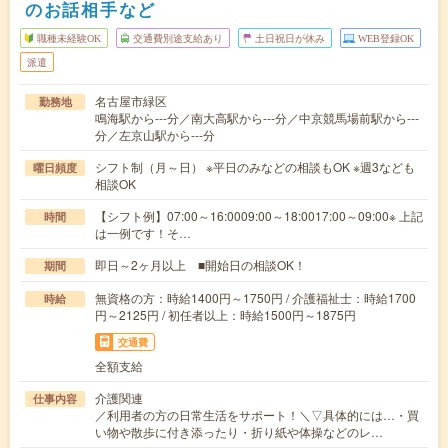
のお話相手など
職種未経験OK
交通費別途支給あり
土日祝日が休み
WEB登録OK
派遣
名古屋市緑区
勤務地
鳴海駅から---分／南大高駅から---分／中京競馬場前駅から---
分／左京山駅から---分
シフト制（月～日） ※平日のみなどの相談もOK ※週3なども
曜日頻度
相談OK
【シフト例】07:00～16:0009:00～18:0017:00～09:00※ 上記
時間
は一例です！そ…
即日～2ヶ月以上 ■開始日の相談OK！
期間
無資格の方：時給1400円～1750円 / 介護福祉士：時給1700
時給
円～2125円 / 初任者以上：時給1500円～1875円
交通費
全額支給
介護関連
仕事内容
／利用者の方の日常生活をサポート！＼▽具体的には…・買
い物や散歩に付き添ったり・折り紙や体操などのレ…