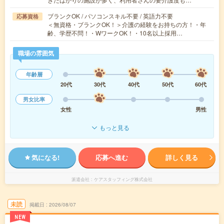
ブランクOK / パソコンスキル不要 / 英語力不要
応募資格
＜無資格・ブランクOK！＞介護の経験をお持ちの方！・年
齢、学歴不問！・WワークOK！・10名以上採用…
職場の雰囲気
年齢層
20代
30代
40代
50代
60代
男女比率
女性
男性
もっと見る
気になる!
応募へ進む
詳しく見る
派遣会社
ケアスタッフィング株式会社
未読
掲載日
2026/08/07
NEW