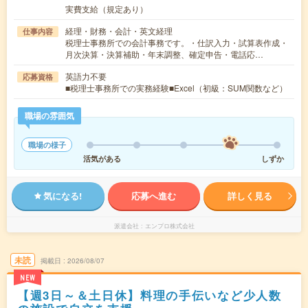
実費支給（規定あり）
経理・財務・会計・英文経理
仕事内容
税理士事務所での会計事務です。・仕訳入力・試算表作成・
月次決算・決算補助・年末調整、確定申告・電話応…
英語力不要
応募資格
■税理士事務所での実務経験■Excel（初級：SUM関数など）
職場の雰囲気
職場の様子
活気がある
しずか
気になる!
応募へ進む
詳しく見る
派遣会社
エンプロ株式会社
未読
掲載日
2026/08/07
NEW
【週3日～＆土日休】料理の手伝いなど少人数