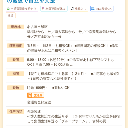
の施設で自立を支援
交通費別途支給あり
土日祝日が休み
残業なし
WEB登録OK
派遣
名古屋市緑区
勤務地
鳴海駅から---分／南大高駅から---分／中京競馬場前駅から---
分／左京山駅から---分
週3日～（週2日～も相談OK） ■曜日固定の相談OK！ ■希望
曜日頻度
の曜日があればご相談ください！
9:00～18:00（休憩60分）■ご希望があれば下記シフトも
時間
OK！早番 7:00～16:00遅番 …
【現在も積極採用中！急募！】2カ月～ ■ご応募から最短2
期間
～3日後の就業も相談可能です！
時給1600円～ ■週払いOK
時給
交通費
交通費全額支給
介護関連
仕事内容
≪少人数施設での生活サポート≫お年寄りたちが自立を目指
して集団生活を送る「グループホーム」。食材の買…