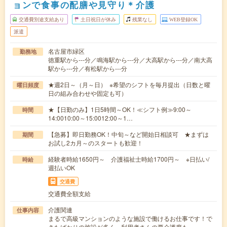
ョンで食事の配膳や見守り＊介護
交通費別途支給あり
土日祝日が休み
残業なし
WEB登録OK
派遣
名古屋市緑区
勤務地
徳重駅から---分／鳴海駅から---分／大高駅から---分／南大高
駅から---分／有松駅から---分
★週2日～（月～日） ※希望のシフトを毎月提出（日数と曜
曜日頻度
日の組み合わせや固定も可）
★【日勤のみ】1日5時間～OK！≪シフト例≫9:00～
時間
14:0010:00～15:0012:00～1…
【急募】即日勤務OK！中旬～など開始日相談可 ★まずは
期間
お試し2カ月～のスタートも歓迎！
経験者時給1650円～ 介護福祉士時給1700円～ ※日払い/
時給
週払いOK
交通費
交通費全額支給
介護関連
仕事内容
まるで高級マンションのような施設で働けるお仕事です！で
きたばかりの施設が多く、利用者さんの要介護度も…