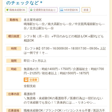
のチェックなど＊
職種未経験OK
交通費別途支給あり
WEB登録OK
派遣
名古屋市緑区
勤務地
鳴海駅から---分／南大高駅から---分／中京競馬場前駅から---
分／左京山駅から---分
シフト制（月～日） ※平日のみなどの相談もOK ※週3なども
曜日頻度
相談OK
【シフト例】07:00～16:0009:00～18:0017:00～09:00※ 上記
時間
は一例です！そ…
即日～2ヶ月以上
期間
無資格の方：時給1400円～1750円 / 介護福祉士：時給1700
時給
円～2125円 / 初任者以上：時給1500円～1875円
交通費
全額支給
看護助手
仕事内容
＼無資格・未経験OKの看護助手／医療行為は一切行わない
ので未経験でも安心！▽具体的には…・リネンやシ…
職種未経験OK / ブランクOK / パソコンスキル不要 / 英語力不
応募資格