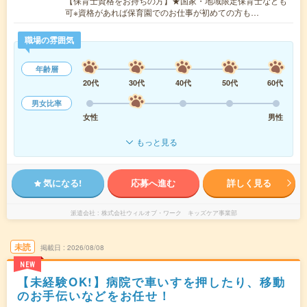
【保育士資格をお持ちの方】★国家・地域限定保育士なども
可※資格があれば保育園でのお仕事が初めての方も…
職場の雰囲気
年齢層
20代
30代
40代
50代
60代
男女比率
女性
男性
もっと見る
気になる!
応募へ進む
詳しく見る
派遣会社
株式会社ウィルオブ・ワーク キッズケア事業部
未読
掲載日
2026/08/08
NEW
【未経験OK!】病院で車いすを押したり、移動
のお手伝いなどをお任せ！