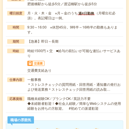
肥後橋駅から徒歩5分／渡辺橋駅から徒歩5分
月・火・木・金 ※月～金のうち
（月曜出社必
週4日勤務
曜日頻度
須）。表記曜日は一例。
9:30～16:00 ※休憩45分。9時半～16時半の勤務もありま
時間
す。
【急募】即日～長期
期間
時給1500円＋交 ■給与の前払いが可能な速払いサービスあ
時給
り
交通費
交通費支給あり
一般事務
仕事内容
＊ストレスチェックの質問用紙・回答用紙・通知書の発行お
よび発送業務＊ストレスチェック回答用紙の読み取…
職種未経験OK / ブランクOK / 英語力不要
応募資格
◆未経験者歓迎！◆社会人経験／簡単なWebシステムの使用
経験をお持ちの方歓迎。 #初めての派遣歓迎
職場の雰囲気