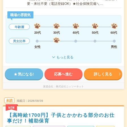
要・来社不要（電話登録OK）★社会保険完備＼…
職場の雰囲気
年齢層
20代
30代
40代
50代
60代
男女比率
女性
男性
もっと見る
気になる!
応募へ進む
詳しく見る
派遣会社
株式会社ニッソーネット
未読
掲載日
2026/08/09
NEW
【高時給1700円】子供とかかわる部分のお仕
事だけ！補助保育