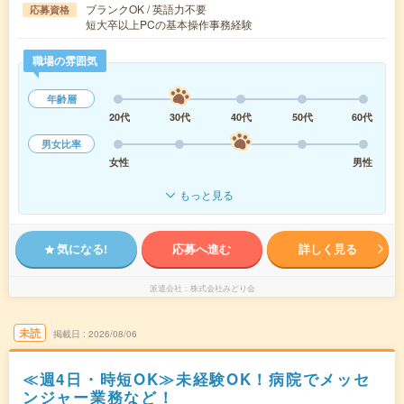
ブランクOK / 英語力不要
応募資格
短大卒以上PCの基本操作事務経験
職場の雰囲気
年齢層
20代
30代
40代
50代
60代
男女比率
女性
男性
もっと見る
気になる!
応募へ進む
詳しく見る
派遣会社
株式会社みどり会
未読
掲載日
2026/08/06
≪週4日・時短OK≫未経験OK！病院でメッセ
ンジャー業務など！