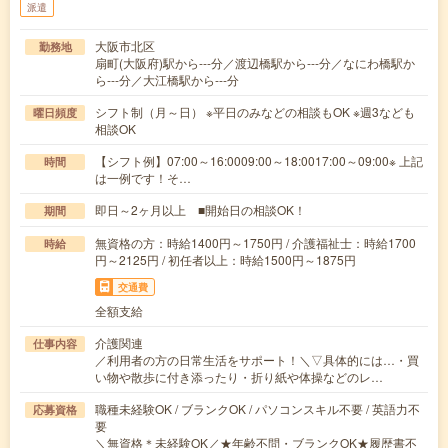
派遣
大阪市北区
勤務地
扇町(大阪府)駅から---分／渡辺橋駅から---分／なにわ橋駅か
ら---分／大江橋駅から---分
シフト制（月～日） ※平日のみなどの相談もOK ※週3なども
曜日頻度
相談OK
【シフト例】07:00～16:0009:00～18:0017:00～09:00※ 上記
時間
は一例です！そ…
即日～2ヶ月以上 ■開始日の相談OK！
期間
無資格の方：時給1400円～1750円 / 介護福祉士：時給1700
時給
円～2125円 / 初任者以上：時給1500円～1875円
交通費
全額支給
介護関連
仕事内容
／利用者の方の日常生活をサポート！＼▽具体的には…・買
い物や散歩に付き添ったり・折り紙や体操などのレ…
職種未経験OK / ブランクOK / パソコンスキル不要 / 英語力不
応募資格
要
＼無資格＊未経験OK／★年齢不問・ブランクOK★履歴書不