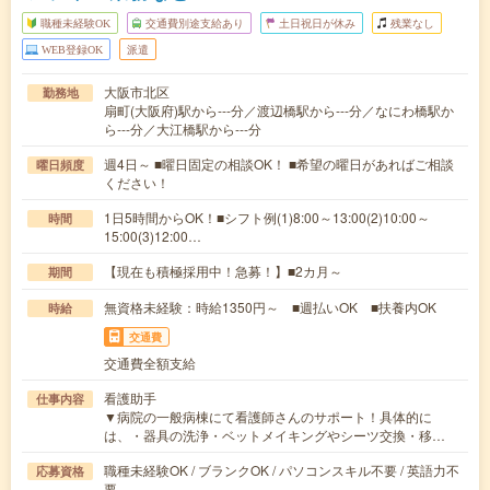
職種未経験OK
交通費別途支給あり
土日祝日が休み
残業なし
WEB登録OK
派遣
大阪市北区
勤務地
扇町(大阪府)駅から---分／渡辺橋駅から---分／なにわ橋駅か
ら---分／大江橋駅から---分
週4日～ ■曜日固定の相談OK！ ■希望の曜日があればご相談
曜日頻度
ください！
1日5時間からOK！■シフト例(1)8:00～13:00(2)10:00～
時間
15:00(3)12:00…
【現在も積極採用中！急募！】■2カ月～
期間
無資格未経験：時給1350円～ ■週払いOK ■扶養内OK
時給
交通費
交通費全額支給
看護助手
仕事内容
▼病院の一般病棟にて看護師さんのサポート！具体的に
は、・器具の洗浄・ベットメイキングやシーツ交換・移…
職種未経験OK / ブランクOK / パソコンスキル不要 / 英語力不
応募資格
要