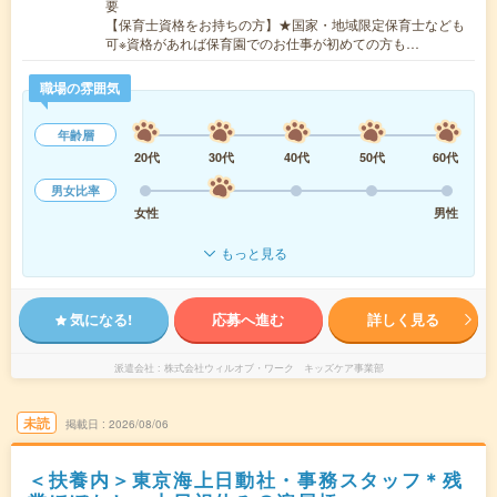
要
【保育士資格をお持ちの方】★国家・地域限定保育士なども
可※資格があれば保育園でのお仕事が初めての方も…
職場の雰囲気
年齢層
20代
30代
40代
50代
60代
男女比率
女性
男性
もっと見る
気になる!
応募へ進む
詳しく見る
派遣会社
株式会社ウィルオブ・ワーク キッズケア事業部
未読
掲載日
2026/08/06
＜扶養内＞東京海上日動社・事務スタッフ＊残