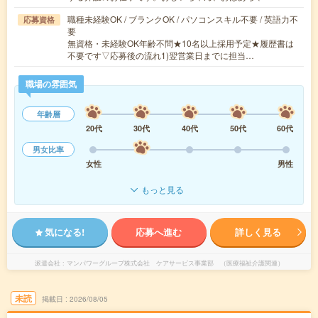
職種未経験OK / ブランクOK / パソコンスキル不要 / 英語力不
応募資格
要
無資格・未経験OK年齢不問★10名以上採用予定★履歴書は
不要です▽応募後の流れ1)翌営業日までに担当…
職場の雰囲気
年齢層
20代
30代
40代
50代
60代
男女比率
女性
男性
もっと見る
気になる!
応募へ進む
詳しく見る
派遣会社
マンパワーグループ株式会社 ケアサービス事業部 （医療福祉介護関連）
未読
掲載日
2026/08/05