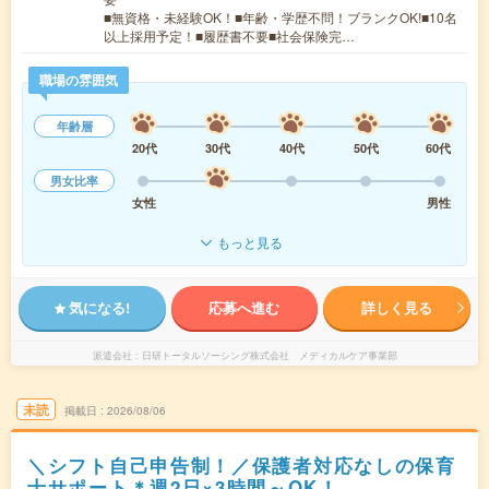
■無資格・未経験OK！■年齢・学歴不問！ブランクOK!■10名
以上採用予定！■履歴書不要■社会保険完…
職場の雰囲気
年齢層
20代
30代
40代
50代
60代
男女比率
女性
男性
もっと見る
気になる!
応募へ進む
詳しく見る
派遣会社
日研トータルソーシング株式会社 メディカルケア事業部
未読
掲載日
2026/08/06
＼シフト自己申告制！／保護者対応なしの保育
士サポート＊週2日×3時間～OK！