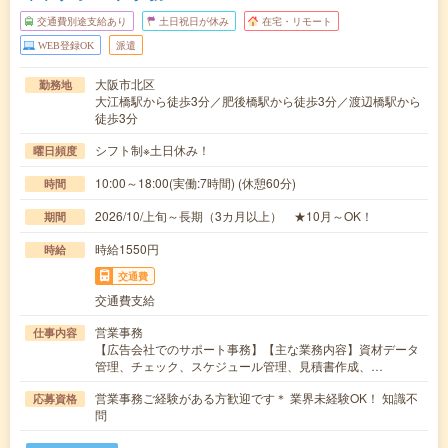
交通費別途支給あり
土日祝日が休み
在宅・リモート
WEB登録OK
派遣
大阪市北区
勤務地
大江橋駅から徒歩3分／肥後橋駅から徒歩3分／渡辺橋駅から
徒歩3分
シフト制※土日休み！
曜日頻度
10:00～18:00(実働:7時間) (休憩60分)
時間
2026/10/上旬～長期（3カ月以上） ★10月～OK！
期間
時給1550円
時給
交通費
交通費支給
営業事務
仕事内容
【広告会社でのサポート事務】【主な業務内容】資材データ
管理、チェック、スケジュール管理、見積書作成、…
営業事務ご経験がある方歓迎です＊ 業界未経験OK！ 知識不
応募資格
問