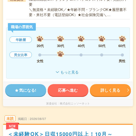
要
＼無資格＊未経験OK／★年齢不問・ブランクOK★履歴書不
要・来社不要（電話登録OK）★社会保険完備＼…
職場の雰囲気
年齢層
20代
30代
40代
50代
60代
男女比率
女性
男性
もっと見る
気になる!
応募へ進む
詳しく見る
派遣会社
株式会社ニッソーネット
未読
掲載日
2026/08/07
NEW
＜未経験OK＞日収15000円以上！10月～