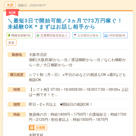
未読
掲載日
2026/08/07
NEW
＼最短3日で開始可能／3ヵ月で73万円稼ぐ！
未経験OK＊まずはお話し相手から
職種未経験OK
交通費別途支給あり
土日祝日が休み
WEB登録OK
派遣
大阪市北区
勤務地
扇町(大阪府)駅から---分／渡辺橋駅から---分／なにわ橋駅か
ら---分／大江橋駅から---分
シフト制（月～日） ※平日のみなどの相談もOK ※週3なども
曜日頻度
相談OK
【シフト例】07:00～16:0009:00～18:0017:00～09:00※ 上記
時間
は一例です！そ…
即日～2ヶ月以上 ■開始日の相談OK！
期間
無資格の方：時給1400円～1750円 / 介護福祉士：時給1700
時給
円～2125円 / 初任者以上：時給1500円～1875円
交通費
全額支給