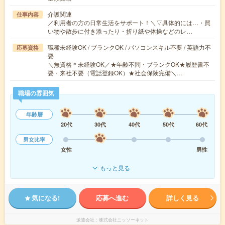
介護関連
仕事内容
／利用者の方の日常生活をサポート！＼▽具体的には…・買
い物や散歩に付き添ったり・折り紙や体操などのレ…
職種未経験OK / ブランクOK / パソコンスキル不要 / 英語力不
応募資格
要
＼無資格＊未経験OK／★年齢不問・ブランクOK★履歴書不
要・来社不要（電話登録OK）★社会保険完備＼…
職場の雰囲気
年齢層
20代
30代
40代
50代
60代
男女比率
女性
男性
もっと見る
気になる!
応募へ進む
詳しく見る
派遣会社
株式会社ニッソーネット