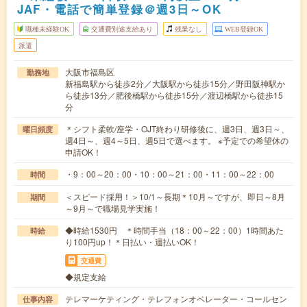
JAF・電話で簡単登録＠週3日～OK
職種未経験OK
交通費別途支給あり
残業なし
WEB登録OK
派遣
大阪市福島区
勤務地
新福島駅から徒歩2分／大阪駅から徒歩15分／野田阪神駅か
ら徒歩13分／肥後橋駅から徒歩15分／渡辺橋駅から徒歩15
分
＊シフト柔軟/座学・OJT終わり研修後に、週3日、週3日～、
曜日頻度
週4日～、週4～5日、週5日で選べます。 ※予定での希望休の
申請OK！
・9：00～20：00・10：00～21：00・11：00～22：00
時間
＜スピード採用！＞10/1～長期＊10月～ですが、即日～8月
期間
～9月～で職場見学実施！
◆時給1530円 ＊時間手当（18：00～22：00）1時間あた
時給
り100円up！＊日払い・週払いOK！
交通費
◆規定支給
テレマーケティング・テレフォンオペレーター・コールセン
仕事内容