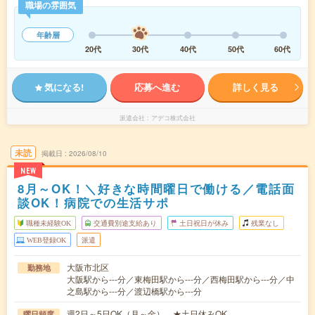
職場の雰囲気
年齢層
20代
30代
40代
50代
60代
気になる!
応募へ進む
詳しく見る
派遣会社
アデコ株式会社
未読
掲載日
2026/08/10
NEW
8月～OK！＼好きな時間曜日で働ける／電話面
談OK！病院での生活サポ
職種未経験OK
交通費別途支給あり
土日祝日が休み
残業なし
WEB登録OK
派遣
大阪市北区
勤務地
大阪駅から---分／東梅田駅から---分／西梅田駅から---分／中
之島駅から---分／渡辺橋駅から---分
週2日～5日OK（月～金） ★土日休みOK
曜日頻度