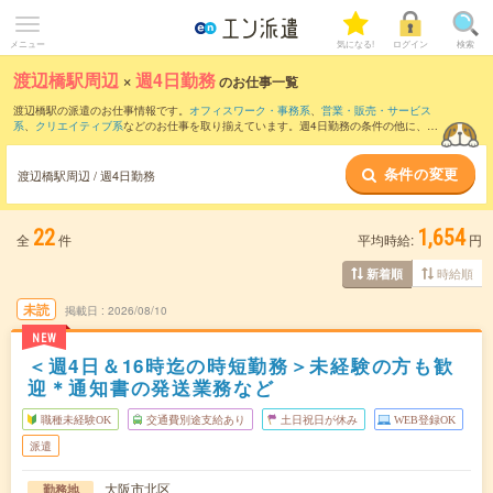
メニュー
気になる!
ログイン
検索
渡辺橋駅周辺
×
週4日勤務
のお仕事一覧
渡辺橋駅の派遣のお仕事情報です。
オフィスワーク・事務系
、
営業・販売・サービス
系
、
クリエイティブ系
などのお仕事を取り揃えています。週4日勤務の条件の他に、
交
通費別途支給あり
、
職種未経験OK
、
友だちと一緒の応募OK
などのこだわり条件も取
り揃えています。
条件の変更
渡辺橋駅周辺 / 週4日勤務
22
1,654
全
件
平均時給:
円
時給順
新着順
未読
掲載日
2026/08/10
NEW
＜週4日＆16時迄の時短勤務＞未経験の方も歓
迎＊通知書の発送業務など
職種未経験OK
交通費別途支給あり
土日祝日が休み
WEB登録OK
派遣
大阪市北区
勤務地