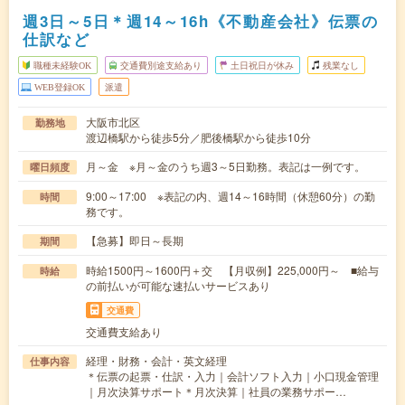
週3日～5日＊週14～16h《不動産会社》伝票の
仕訳など
職種未経験OK
交通費別途支給あり
土日祝日が休み
残業なし
WEB登録OK
派遣
大阪市北区
勤務地
渡辺橋駅から徒歩5分／肥後橋駅から徒歩10分
月～金 ※月～金のうち週3～5日勤務。表記は一例です。
曜日頻度
9:00～17:00 ※表記の内、週14～16時間（休憩60分）の勤
時間
務です。
【急募】即日～長期
期間
時給1500円～1600円＋交 【月収例】225,000円～ ■給与
時給
の前払いが可能な速払いサービスあり
交通費
交通費支給あり
経理・財務・会計・英文経理
仕事内容
＊伝票の起票・仕訳・入力｜会計ソフト入力｜小口現金管理
｜月次決算サポート＊月次決算｜社員の業務サポー…