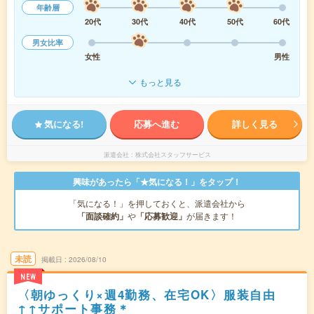
年齢層
20代
30代
40代
50代
60代
男女比率
女性
男性
もっと見る
気になる!
応募へ進む
詳しく見る
派遣会社
株式会社スタッフサービス
興味があったら「★気になる！」をタップ！
「気になる！」を押しておくと、派遣会社から
「面談確約」
や
「応募歓迎」
が届きます！
未読
掲載日
2026/08/10
NEW
〈朝ゆっくり×週4勤務、在宅OK〉服装自由
↑↑サポート事務＊