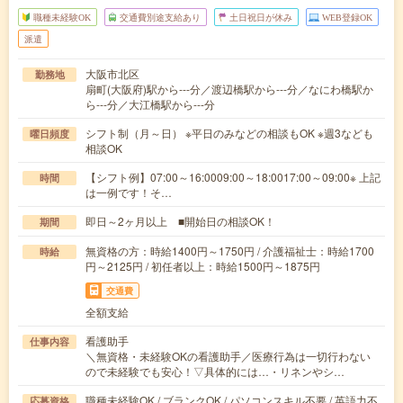
職種未経験OK
交通費別途支給あり
土日祝日が休み
WEB登録OK
派遣
大阪市北区
勤務地
扇町(大阪府)駅から---分／渡辺橋駅から---分／なにわ橋駅か
ら---分／大江橋駅から---分
シフト制（月～日） ※平日のみなどの相談もOK ※週3なども
曜日頻度
相談OK
【シフト例】07:00～16:0009:00～18:0017:00～09:00※ 上記
時間
は一例です！そ…
即日～2ヶ月以上 ■開始日の相談OK！
期間
無資格の方：時給1400円～1750円 / 介護福祉士：時給1700
時給
円～2125円 / 初任者以上：時給1500円～1875円
交通費
全額支給
看護助手
仕事内容
＼無資格・未経験OKの看護助手／医療行為は一切行わない
ので未経験でも安心！▽具体的には…・リネンやシ…
職種未経験OK / ブランクOK / パソコンスキル不要 / 英語力不
応募資格