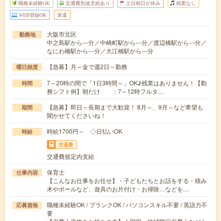
職種未経験OK
交通費別途支給あり
土日祝日が休み
残業なし
WEB登録OK
派遣
大阪市北区
勤務地
中之島駅から---分／中崎町駅から---分／渡辺橋駅から---分／
なにわ橋駅から---分／大江橋駅から---分
【急募】月～金で週2日～勤務
曜日頻度
7～20時の間で「1日3時間～」OK♪残業はありません！【勤
時間
務シフト例】朝だけ ：7～12時フルタ…
【急募】即日～長期まで大歓迎！ 8月～、9月～など希望も
期間
聞かせてくださいね！
時給1700円～ ◇日払いOK
時給
交通費
交通費規定内支給
保育士
仕事内容
【こんなお仕事をお任せ】・子どもたちとお話をする・積み
木やボールなど、遊具のお片付け・お掃除…などを…
職種未経験OK / ブランクOK / パソコンスキル不要 / 英語力不
応募資格
要