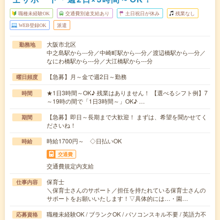
職種未経験OK
交通費別途支給あり
土日祝日が休み
残業なし
WEB登録OK
派遣
大阪市北区
勤務地
中之島駅から---分／中崎町駅から---分／渡辺橋駅から---分／
なにわ橋駅から---分／大江橋駅から---分
【急募】月～金で週2日～勤務
曜日頻度
★1日3時間～OK♪ 残業はありません！ 【選べるシフト例】7
時間
～19時の間で「1日3時間～」OK♪ …
【急募】即日～長期まで大歓迎！ まずは、希望を聞かせてく
期間
ださいね！
時給1700円～ ◇日払いOK
時給
交通費
交通費規定内支給
保育士
仕事内容
＼保育士さんのサポート／担任を持たれている保育士さんの
サポートをお願いいたします！▽具体的には…・園…
職種未経験OK / ブランクOK / パソコンスキル不要 / 英語力不
応募資格