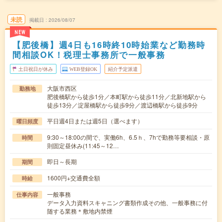
未読
掲載日
2026/08/07
NEW
【肥後橋】週4日も16時終10時始業など勤務時
間相談OK！税理士事務所で一般事務
土日祝日が休み
WEB登録OK
紹介予定派遣
大阪市西区
勤務地
肥後橋駅から徒歩1分／本町駅から徒歩11分／北新地駅から
徒歩13分／淀屋橋駅から徒歩9分／渡辺橋駅から徒歩9分
平日週4日または週5日（選べます）
曜日頻度
9:30～18:00の間で、実働6h、6.5ｈ、7hで勤務等要相談・原
時間
則固定昼休み(11:45～12…
即日～長期
期間
1600円+交通費全額
時給
一般事務
仕事内容
データ入力資料スキャニング書類作成その他、一般事務に付
随する業務＊敷地内禁煙