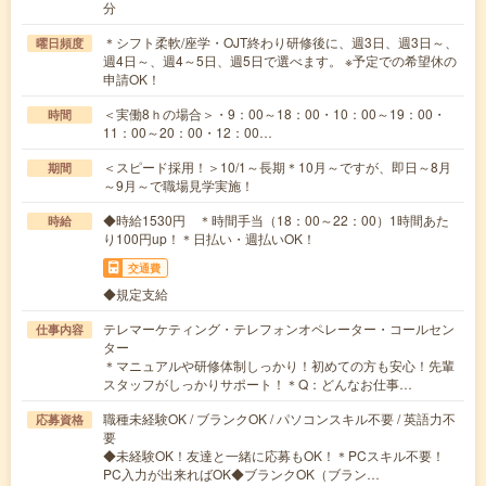
分
＊シフト柔軟/座学・OJT終わり研修後に、週3日、週3日～、
曜日頻度
週4日～、週4～5日、週5日で選べます。 ※予定での希望休の
申請OK！
＜実働8ｈの場合＞・9：00～18：00・10：00～19：00・
時間
11：00～20：00・12：00…
＜スピード採用！＞10/1～長期＊10月～ですが、即日～8月
期間
～9月～で職場見学実施！
◆時給1530円 ＊時間手当（18：00～22：00）1時間あた
時給
り100円up！＊日払い・週払いOK！
交通費
◆規定支給
テレマーケティング・テレフォンオペレーター・コールセン
仕事内容
ター
＊マニュアルや研修体制しっかり！初めての方も安心！先輩
スタッフがしっかりサポート！＊Q：どんなお仕事…
職種未経験OK / ブランクOK / パソコンスキル不要 / 英語力不
応募資格
要
◆未経験OK！友達と一緒に応募もOK！＊PCスキル不要！
PC入力が出来ればOK◆ブランクOK（ブラン…