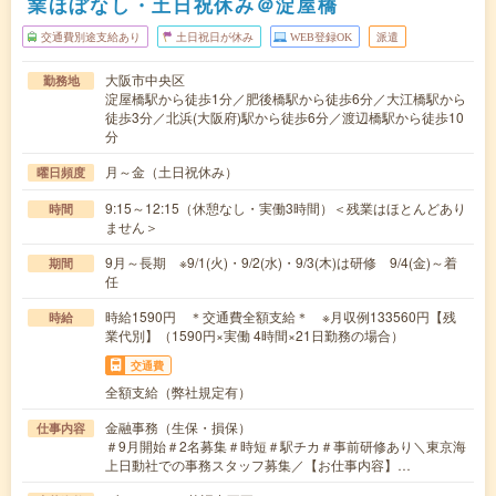
業ほぼなし・土日祝休み＠淀屋橋
交通費別途支給あり
土日祝日が休み
WEB登録OK
派遣
大阪市中央区
勤務地
淀屋橋駅から徒歩1分／肥後橋駅から徒歩6分／大江橋駅から
徒歩3分／北浜(大阪府)駅から徒歩6分／渡辺橋駅から徒歩10
分
月～金（土日祝休み）
曜日頻度
9:15～12:15（休憩なし・実働3時間）＜残業はほとんどあり
時間
ません＞
9月～長期 ※9/1(火)・9/2(水)・9/3(木)は研修 9/4(金)～着
期間
任
時給1590円 ＊交通費全額支給＊ ※月収例133560円【残
時給
業代別】（1590円×実働 4時間×21日勤務の場合）
交通費
全額支給（弊社規定有）
金融事務（生保・損保）
仕事内容
＃9月開始＃2名募集＃時短＃駅チカ＃事前研修あり＼東京海
上日動社での事務スタッフ募集／【お仕事内容】…