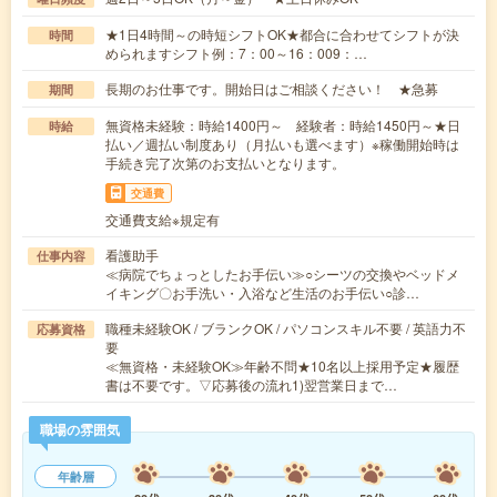
★1日4時間～の時短シフトOK★都合に合わせてシフトが決
時間
められますシフト例：7：00～16：009：…
長期のお仕事です。開始日はご相談ください！ ★急募
期間
無資格未経験：時給1400円～ 経験者：時給1450円～★日
時給
払い／週払い制度あり（月払いも選べます）※稼働開始時は
手続き完了次第のお支払いとなります。
交通費
交通費支給※規定有
看護助手
仕事内容
≪病院でちょっとしたお手伝い≫○シーツの交換やベッドメ
イキング〇お手洗い・入浴など生活のお手伝い○診…
職種未経験OK / ブランクOK / パソコンスキル不要 / 英語力不
応募資格
要
≪無資格・未経験OK≫年齢不問★10名以上採用予定★履歴
書は不要です。▽応募後の流れ1)翌営業日まで…
職場の雰囲気
年齢層