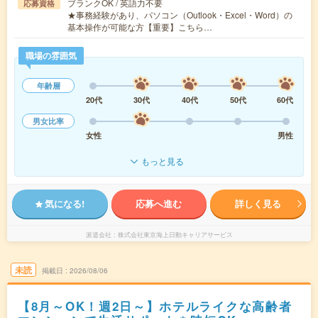
ブランクOK / 英語力不要
応募資格
★事務経験があり、パソコン（Outlook・Excel・Word）の
基本操作が可能な方【重要】こちら…
職場の雰囲気
年齢層
20代
30代
40代
50代
60代
男女比率
女性
男性
もっと見る
気になる!
応募へ進む
詳しく見る
派遣会社
株式会社東京海上日動キャリアサービス
未読
掲載日
2026/08/06
【8月～OK！週2日～】ホテルライクな高齢者