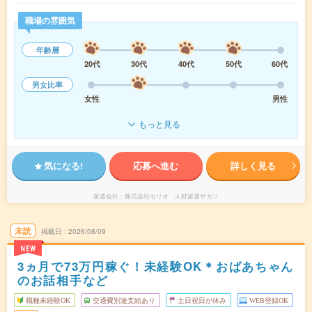
職場の雰囲気
年齢層
20代
30代
40代
50代
60代
男女比率
女性
男性
もっと見る
気になる!
応募へ進む
詳しく見る
派遣会社
株式会社セリオ 人材派遣サカソ
未読
掲載日
2026/08/09
NEW
3ヵ月で73万円稼ぐ！未経験OK＊おばあちゃん
のお話相手など
職種未経験OK
交通費別途支給あり
土日祝日が休み
WEB登録OK