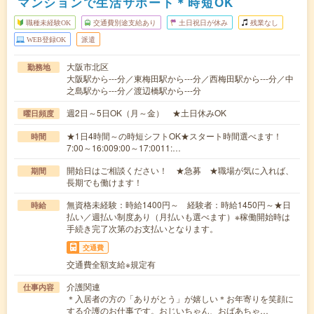
マンションで生活サポート＊時短OK
職種未経験OK
交通費別途支給あり
土日祝日が休み
残業なし
WEB登録OK
派遣
大阪市北区
勤務地
大阪駅から---分／東梅田駅から---分／西梅田駅から---分／中
之島駅から---分／渡辺橋駅から---分
週2日～5日OK（月～金） ★土日休みOK
曜日頻度
★1日4時間～の時短シフトOK★スタート時間選べます！
時間
7:00～16:009:00～17:0011:…
開始日はご相談ください！ ★急募 ★職場が気に入れば、
期間
長期でも働けます！
無資格未経験：時給1400円～ 経験者：時給1450円～★日
時給
払い／週払い制度あり（月払いも選べます）※稼働開始時は
手続き完了次第のお支払いとなります。
交通費
交通費全額支給※規定有
介護関連
仕事内容
＊入居者の方の「ありがとう」が嬉しい＊お年寄りを笑顔に
する介護のお仕事です。おじいちゃん、おばあちゃ…