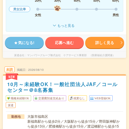
20代
30代
40代
50代
60代
男女比率
女性
男性
もっと見る
気になる!
応募へ進む
詳しく見る
派遣会社
マンパワーグループ株式会社 ケアサービス事業部 （医療福祉介護関連）
未読
掲載日
2026/08/10
NEW
10月～未経験OK！一般社団法人JAF／コール
センター＠8名募集
職種未経験OK
交通費別途支給あり
残業なし
WEB登録OK
派遣
大阪市福島区
勤務地
新福島駅から徒歩2分／大阪駅から徒歩15分／野田阪神駅か
ら徒歩13分／肥後橋駅から徒歩15分／渡辺橋駅から徒歩15