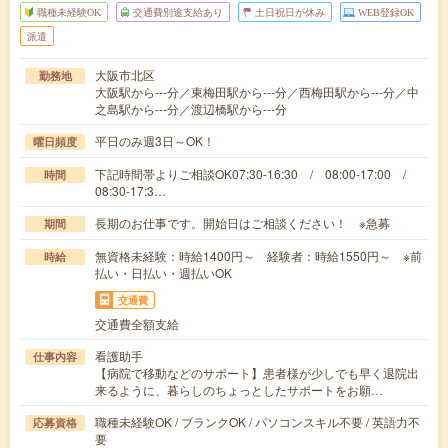
職種未経験OK
交通費別途支給あり
土日祝日が休み
WEB登録OK
派遣
大阪市北区
勤務地
大阪駅から---分／東梅田駅から---分／西梅田駅から---分／中
之島駅から---分／渡辺橋駅から---分
平日のみ週3日～OK！
曜日頻度
下記時間帯よりご相談OK07:30-16:30 / 08:00-17:00 /
時間
08:30-17:3…
長期のお仕事です。開始日はご相談ください！ ※急募
期間
無資格未経験：時給1400円～ 経験者：時給1550円～ ※前
時給
払い・日払い・週払いOK
交通費
交通費全額支給
看護助手
仕事内容
【病院で移動などのサポート】患者様が少しでも早く退院出
来るように、暮らしのちょっとしたサポートをお願…
職種未経験OK / ブランクOK / パソコンスキル不要 / 英語力不
応募資格
要