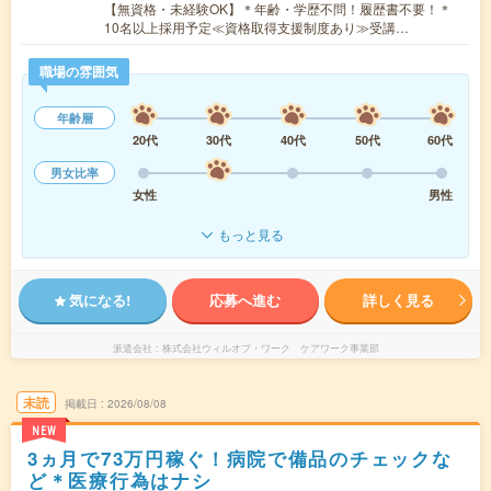
【無資格・未経験OK】＊年齢・学歴不問！履歴書不要！＊
10名以上採用予定≪資格取得支援制度あり≫受講…
職場の雰囲気
年齢層
20代
30代
40代
50代
60代
男女比率
女性
男性
もっと見る
気になる!
応募へ進む
詳しく見る
派遣会社
株式会社ウィルオブ・ワーク ケアワーク事業部
未読
掲載日
2026/08/08
NEW
3ヵ月で73万円稼ぐ！病院で備品のチェックな
ど＊医療行為はナシ