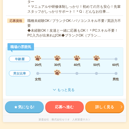
ター
＊マニュアルや研修体制しっかり！初めての方も安心！先輩
スタッフがしっかりサポート！＊Q：どんなお仕事…
職種未経験OK / ブランクOK / パソコンスキル不要 / 英語力不
応募資格
要
◆未経験OK！友達と一緒に応募もOK！＊PCスキル不要！
PC入力が出来ればOK◆ブランクOK（ブラン…
職場の雰囲気
年齢層
20代
30代
40代
50代
60代
男女比率
女性
男性
もっと見る
気になる!
応募へ進む
詳しく見る
派遣会社
株式会社セリオ 人材派遣サカソ