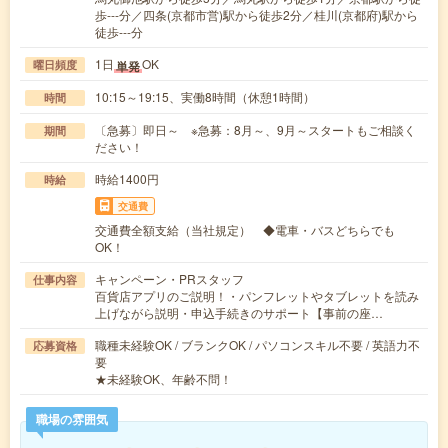
歩---分／四条(京都市営)駅から徒歩2分／桂川(京都府)駅から
徒歩---分
1日
OK
単発
曜日頻度
10:15～19:15、実働8時間（休憩1時間）
時間
〔急募〕即日～ ※急募：8月～、9月～スタートもご相談く
期間
ださい！
時給1400円
時給
交通費
交通費全額支給（当社規定） ◆電車・バスどちらでも
OK！
キャンペーン・PRスタッフ
仕事内容
百貨店アプリのご説明！・パンフレットやタブレットを読み
上げながら説明・申込手続きのサポート【事前の座…
職種未経験OK / ブランクOK / パソコンスキル不要 / 英語力不
応募資格
要
★未経験OK、年齢不問！
職場の雰囲気