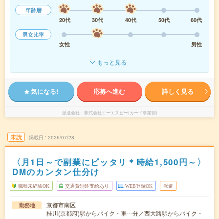
年齢層
20代
30代
40代
50代
60代
男女比率
女性
男性
もっと見る
気になる!
応募へ進む
詳しく見る
派遣会社
株式会社エーエスピー(カード事業部)
未読
掲載日
2026/07/28
〈月1日～で副業にピッタリ＊時給1,500円～〉
DMのカンタン仕分け
職種未経験OK
交通費別途支給あり
WEB登録OK
派遣
京都市南区
勤務地
桂川(京都府)駅からバイク・車---分／西大路駅からバイク・