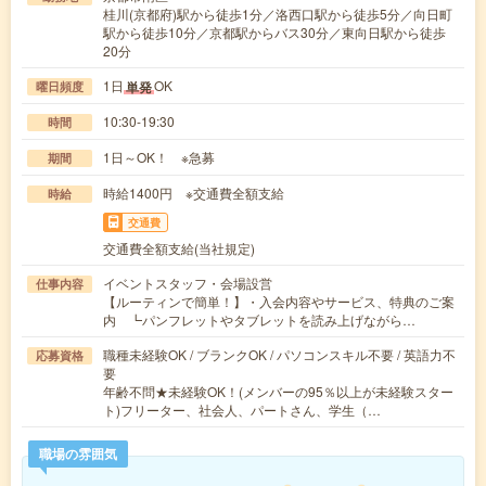
桂川(京都府)駅から徒歩1分／洛西口駅から徒歩5分／向日町
駅から徒歩10分／京都駅からバス30分／東向日駅から徒歩
20分
1日
OK
単発
曜日頻度
10:30-19:30
時間
1日～OK！ ※急募
期間
時給1400円 ※交通費全額支給
時給
交通費
交通費全額支給(当社規定)
イベントスタッフ・会場設営
仕事内容
【ルーティンで簡単！】・入会内容やサービス、特典のご案
内 ┗パンフレットやタブレットを読み上げながら…
職種未経験OK / ブランクOK / パソコンスキル不要 / 英語力不
応募資格
要
年齢不問★未経験OK！(メンバーの95％以上が未経験スター
ト)フリーター、社会人、パートさん、学生（…
職場の雰囲気