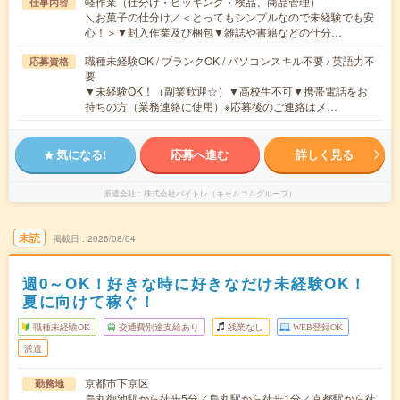
軽作業（仕分け・ピッキング・検品、商品管理）
仕事内容
＼お菓子の仕分け／＜とってもシンプルなので未経験でも安
心！＞▼封入作業及び梱包▼雑誌や書籍などの仕分…
職種未経験OK / ブランクOK / パソコンスキル不要 / 英語力不
応募資格
要
▼未経験OK！（副業歓迎☆）▼高校生不可▼携帯電話をお
持ちの方（業務連絡に使用）※応募後のご連絡はメ…
気になる!
応募へ進む
詳しく見る
派遣会社
株式会社バイトレ（キャムコムグループ）
未読
掲載日
2026/08/04
週0～OK！好きな時に好きなだけ未経験OK！
夏に向けて稼ぐ！
職種未経験OK
交通費別途支給あり
残業なし
WEB登録OK
派遣
京都市下京区
勤務地
烏丸御池駅から徒歩5分／烏丸駅から徒歩1分／京都駅から徒