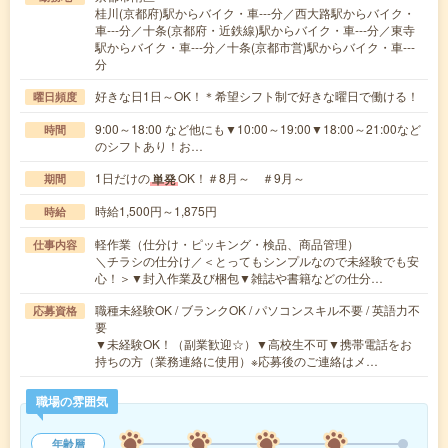
桂川(京都府)駅からバイク・車---分／西大路駅からバイク・
車---分／十条(京都府・近鉄線)駅からバイク・車---分／東寺
駅からバイク・車---分／十条(京都市営)駅からバイク・車---
分
好きな日1日～OK！＊希望シフト制で好きな曜日で働ける！
曜日頻度
9:00～18:00 など他にも▼10:00～19:00▼18:00～21:00など
時間
のシフトあり！お…
1日だけの
OK！＃8月～ ＃9月～
単発
期間
時給1,500円～1,875円
時給
軽作業（仕分け・ピッキング・検品、商品管理）
仕事内容
＼チラシの仕分け／＜とってもシンプルなので未経験でも安
心！＞▼封入作業及び梱包▼雑誌や書籍などの仕分…
職種未経験OK / ブランクOK / パソコンスキル不要 / 英語力不
応募資格
要
▼未経験OK！（副業歓迎☆）▼高校生不可▼携帯電話をお
持ちの方（業務連絡に使用）※応募後のご連絡はメ…
職場の雰囲気
年齢層