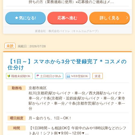
持ちの方（業務連絡に使用）※応募後のご連絡はメ…
気になる!
応募へ進む
詳しく見る
派遣会社
株式会社バイトレ（キャムコムグループ）
未読
掲載日
2026/07/28
【1日～】スマホから3分で登録完了＊コスメの
仕分け
職種未経験OK
土日祝日が休み
WEB登録OK
派遣
京都市南区
勤務地
桂川(京都府)駅からバイク・車---分／西大路駅からバイク・
車---分／十条(京都府・近鉄線)駅からバイク・車---分／東寺
駅からバイク・車---分／十条(京都市営)駅からバイク・車---
分
月～金のうち、1日～OK！
曜日頻度
【1日3時間～も相談OK!】午前中のみや18時以降などのシフ
時間
トあり！シフト例▼9:00～12:00▼…