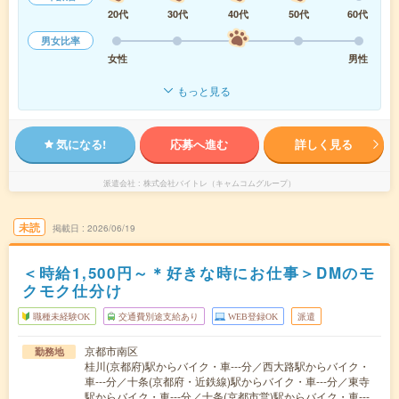
20代
30代
40代
50代
60代
男女比率
女性
男性
もっと見る
気になる!
応募へ進む
詳しく見る
派遣会社
株式会社バイトレ（キャムコムグループ）
未読
掲載日
2026/06/19
＜時給1,500円～＊好きな時にお仕事＞DMのモ
クモク仕分け
職種未経験OK
交通費別途支給あり
WEB登録OK
派遣
京都市南区
勤務地
桂川(京都府)駅からバイク・車---分／西大路駅からバイク・
車---分／十条(京都府・近鉄線)駅からバイク・車---分／東寺
駅からバイク・車---分／十条(京都市営)駅からバイク・車---