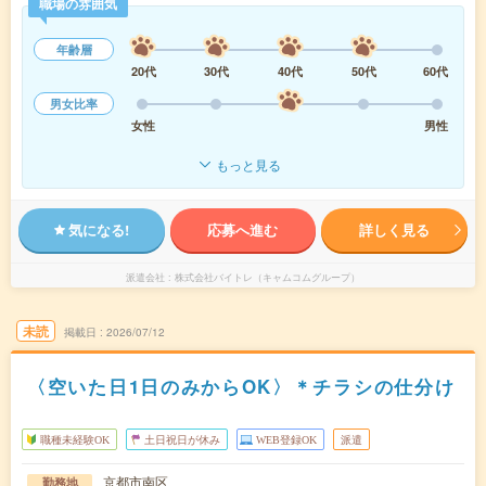
職場の雰囲気
年齢層
20代
30代
40代
50代
60代
男女比率
女性
男性
もっと見る
気になる!
応募へ進む
詳しく見る
派遣会社
株式会社バイトレ（キャムコムグループ）
未読
掲載日
2026/07/12
〈空いた日1日のみからOK〉＊チラシの仕分け
職種未経験OK
土日祝日が休み
WEB登録OK
派遣
京都市南区
勤務地