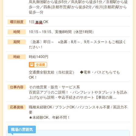
烏丸御池駅から徒歩5分／烏丸駅から徒歩1分／京都駅から徒
歩---分／四条(京都市営)駅から徒歩2分／桂川(京都府)駅から
徒歩---分
1日
OK
単発
曜日頻度
10:15～19:15、実働8時間（休憩1時間）
時間
〔急募〕即日～ ※急募：8月～、9月～スタートもご相談く
期間
ださい！
時給1400円
時給
交通費
交通費全額支給（当社規定） ◆電車・バスどちらでも
OK！
その他営業・販売・サービス系
仕事内容
百貨店アプリのご説明！・パンフレットやタブレットを読み
上げながら説明・申込手続きのサポート【事前の座…
職種未経験OK / ブランクOK / パソコンスキル不要 / 英語力不
応募資格
要
★未経験OK、年齢不問！
職場の雰囲気