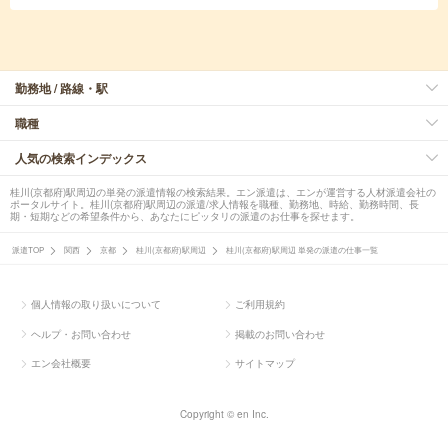
勤務地 / 路線・駅
職種
人気の検索インデックス
桂川(京都府)駅周辺の単発の派遣情報の検索結果。エン派遣は、エンが運営する人材派遣会社の
ポータルサイト。桂川(京都府)駅周辺の派遣/求人情報を職種、勤務地、時給、勤務時間、長
期・短期などの希望条件から、あなたにピッタリの派遣のお仕事を探せます。
派遣TOP
関西
京都
桂川(京都府)駅周辺
桂川(京都府)駅周辺 単発の派遣の仕事一覧
個人情報の取り扱いについて
ご利用規約
ヘルプ・お問い合わせ
掲載のお問い合わせ
エン会社概要
サイトマップ
Copyright © en Inc.