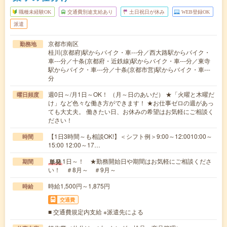
職種未経験OK
交通費別途支給あり
土日祝日が休み
WEB登録OK
派遣
京都市南区
勤務地
桂川(京都府)駅からバイク・車---分／西大路駅からバイク・
車---分／十条(京都府・近鉄線)駅からバイク・車---分／東寺
駅からバイク・車---分／十条(京都市営)駅からバイク・車---
分
週0日～/月1日～OK！ （月～日のあいだ） ★「火曜と木曜だ
曜日頻度
け」など色々な働き方ができます！ ★お仕事ゼロの週があっ
ても大丈夫。 働きたい日、お休みの希望はお気軽にご相談く
ださい！
【1日3時間～も相談OK!】＜シフト例＞9:00～12:0010:00～
時間
15:00 12:00～17…
1日～！ ★勤務開始日や期間はお気軽にご相談くださ
単発
期間
い！ ＃8月～ ＃9月～
時給1,500円～1,875円
時給
交通費
■ 交通費規定内支給 ※派遣先による