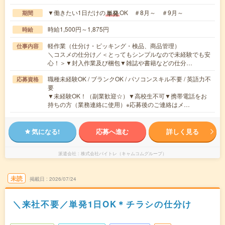
▼働きたい1日だけの
OK ＃8月～ ＃9月～
単発
期間
時給1,500円～1,875円
時給
軽作業（仕分け・ピッキング・検品、商品管理）
仕事内容
＼コスメの仕分け／＜とってもシンプルなので未経験でも安
心！＞▼封入作業及び梱包▼雑誌や書籍などの仕分…
職種未経験OK / ブランクOK / パソコンスキル不要 / 英語力不
応募資格
要
▼未経験OK！（副業歓迎☆）▼高校生不可▼携帯電話をお
持ちの方（業務連絡に使用）※応募後のご連絡はメ…
気になる!
応募へ進む
詳しく見る
派遣会社
株式会社バイトレ（キャムコムグループ）
未読
掲載日
2026/07/24
＼来社不要／単発1日OK＊チラシの仕分け