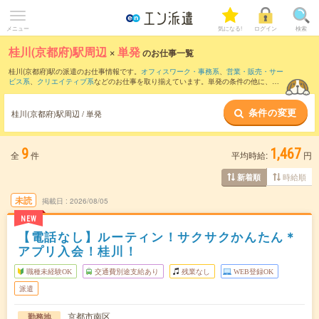
メニュー
気になる!
ログイン
検索
桂川(京都府)駅周辺
×
単発
のお仕事一覧
桂川(京都府)駅の派遣のお仕事情報です。
オフィスワーク・事務系
、
営業・販売・サー
ビス系
、
クリエイティブ系
などのお仕事を取り揃えています。単発の条件の他に、
交
通費別途支給あり
、
職種未経験OK
、
友だちと一緒の応募OK
などでもお探し頂けま
す。
条件の変更
桂川(京都府)駅周辺 / 単発
9
1,467
全
件
平均時給:
円
時給順
新着順
未読
掲載日
2026/08/05
NEW
【電話なし】ルーティン！サクサクかんたん＊
アプリ入会！桂川！
職種未経験OK
交通費別途支給あり
残業なし
WEB登録OK
派遣
京都市南区
勤務地