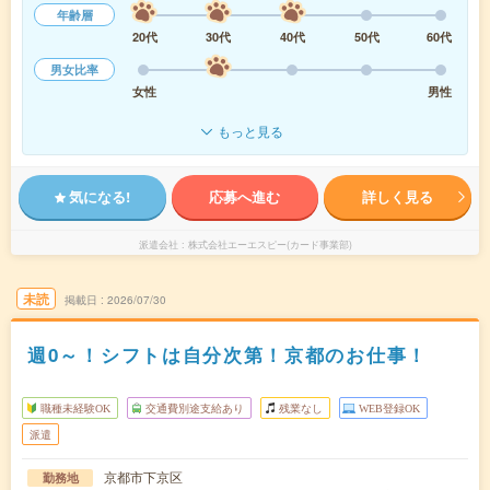
年齢層
20代
30代
40代
50代
60代
男女比率
女性
男性
もっと見る
気になる!
応募へ進む
詳しく見る
派遣会社
株式会社エーエスピー(カード事業部)
未読
掲載日
2026/07/30
週0～！シフトは自分次第！京都のお仕事！
職種未経験OK
交通費別途支給あり
残業なし
WEB登録OK
派遣
京都市下京区
勤務地