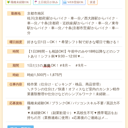
職種未経験OK
土日祝日が休み
WEB登録OK
派遣
京都市南区
勤務地
桂川(京都府)駅からバイク・車---分／西大路駅からバイク・
車---分／十条(京都府・近鉄線)駅からバイク・車---分／東寺
駅からバイク・車---分／十条(京都市営)駅からバイク・車---
分
好きな日1日～OK！＊希望シフト制で好きな曜日で働ける！
曜日頻度
【1日3時間～も相談OK!】午前中のみや18時以降などのシフ
時間
トあり！シフト例▼9:00～12:00▼…
1日だけの
OK！＃8月～ ＃9月～
単発
期間
時給1,500円～1,875円
時給
軽作業（仕分け・ピッキング・検品、商品管理）
仕事内容
＼チラシの仕分け／快適！オフィスなど室内のカンタン軽作
業書類整理や仕分けなどのシンプルワーク！未経験…
職種未経験OK / ブランクOK / パソコンスキル不要 / 英語力不
応募資格
要
▼未経験OK！（副業歓迎☆）▼高校生不可▼携帯電話をお
持ちの方（業務連絡に使用）※応募後のご連絡はメ…