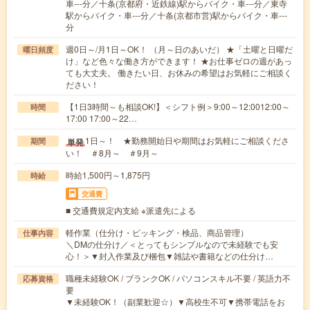
車---分／十条(京都府・近鉄線)駅からバイク・車---分／東寺
駅からバイク・車---分／十条(京都市営)駅からバイク・車---
分
週0日～/月1日～OK！ （月～日のあいだ） ★「土曜と日曜だ
曜日頻度
け」など色々な働き方ができます！ ★お仕事ゼロの週があっ
ても大丈夫。 働きたい日、お休みの希望はお気軽にご相談く
ださい！
【1日3時間～も相談OK!】＜シフト例＞9:00～12:0012:00～
時間
17:00 17:00～22…
1日～！ ★勤務開始日や期間はお気軽にご相談くださ
単発
期間
い！ ＃8月～ ＃9月～
時給1,500円～1,875円
時給
交通費
■ 交通費規定内支給 ※派遣先による
軽作業（仕分け・ピッキング・検品、商品管理）
仕事内容
＼DMの仕分け／＜とってもシンプルなので未経験でも安
心！＞▼封入作業及び梱包▼雑誌や書籍などの仕分け…
職種未経験OK / ブランクOK / パソコンスキル不要 / 英語力不
応募資格
要
▼未経験OK！（副業歓迎☆）▼高校生不可▼携帯電話をお