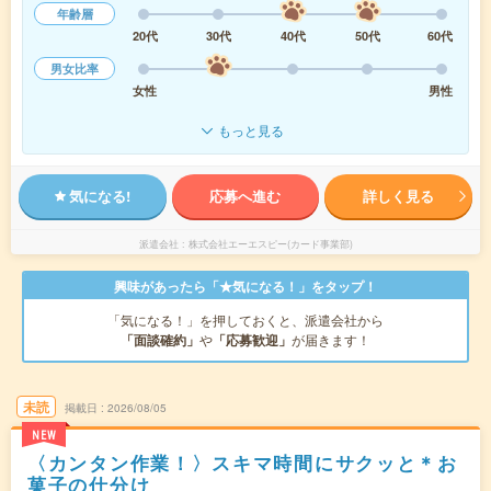
年齢層
20代
30代
40代
50代
60代
男女比率
女性
男性
もっと見る
気になる!
応募へ進む
詳しく見る
派遣会社
株式会社エーエスピー(カード事業部)
興味があったら「★気になる！」をタップ！
「気になる！」を押しておくと、派遣会社から
「面談確約」
や
「応募歓迎」
が届きます！
未読
掲載日
2026/08/05
NEW
〈カンタン作業！〉スキマ時間にサクッと＊お
菓子の仕分け