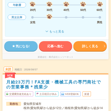
年齢層
20代
30代
40代
50代
60代
男女比率
女性
男性
もっと見る
気になる!
応募へ進む
詳しく見る
派遣会社
株式会社ニッソーネット
未読
掲載日
2026/08/07
NEW
月給23万円！FA支援・機械工具の専門商社で
の営業事務＊残業少
交通費別途支給あり
土日祝日が休み
WEB登録OK
派遣
愛知県安城市
勤務地
桜井(愛知県)駅から徒歩12分／南桜井(愛知県)駅から徒歩14