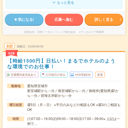
もっと見る
気になる!
応募へ進む
詳しく見る
派遣会社
日研トータルソーシング株式会社 メディカルケア事業部
未読
掲載日
2026/08/08
NEW
【時給1500円】日払い！まるでホテルのよう
な環境でのお仕事！
交通費別途支給あり
土日祝日が休み
WEB登録OK
派遣
愛知県安城市
勤務地
新安城駅から---分／南安城駅から---分／南桜井(愛知県)駅か
ら---分／碧海古井駅から---分
週5日（月～日） ※平日のみなどの相談もOK ※週3のご相談も
曜日頻度
OK
(1)07:00～16:00(2)09:00～18:00(3)17:00～09:00※ 上記は一
時間
例で…