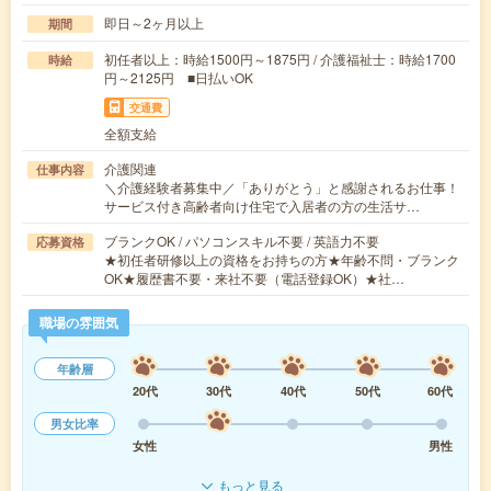
即日～2ヶ月以上
期間
初任者以上：時給1500円～1875円 / 介護福祉士：時給1700
時給
円～2125円 ■日払いOK
交通費
全額支給
介護関連
仕事内容
＼介護経験者募集中／「ありがとう」と感謝されるお仕事！
サービス付き高齢者向け住宅で入居者の方の生活サ…
ブランクOK / パソコンスキル不要 / 英語力不要
応募資格
★初任者研修以上の資格をお持ちの方★年齢不問・ブランク
OK★履歴書不要・来社不要（電話登録OK）★社…
職場の雰囲気
年齢層
20代
30代
40代
50代
60代
男女比率
女性
男性
もっと見る