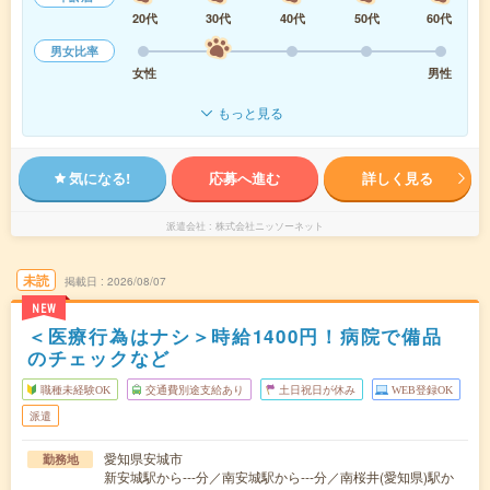
20代
30代
40代
50代
60代
男女比率
女性
男性
もっと見る
気になる!
応募へ進む
詳しく見る
派遣会社
株式会社ニッソーネット
未読
掲載日
2026/08/07
NEW
＜医療行為はナシ＞時給1400円！病院で備品
のチェックなど
職種未経験OK
交通費別途支給あり
土日祝日が休み
WEB登録OK
派遣
愛知県安城市
勤務地
新安城駅から---分／南安城駅から---分／南桜井(愛知県)駅か