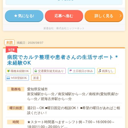
気になる!
応募へ進む
詳しく見る
派遣会社
株式会社ニッソーネット
未読
掲載日
2026/08/07
NEW
病院でカルテ整理や患者さんの生活サポート＊
未経験OK
職種未経験OK
交通費別途支給あり
土日祝日が休み
残業なし
WEB登録OK
派遣
愛知県安城市
勤務地
新安城駅から---分／南安城駅から---分／南桜井(愛知県)駅か
ら---分／碧海古井駅から---分
週2日～OK ■曜日固定の相談OK！ ■希望の曜日があればご相
曜日頻度
談ください！
★スタート時間選べます～シフト例～7:00～16:009:00～
時間
18:0011:00～20:00など…