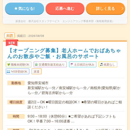
気になる!
応募へ進む
詳しく見る
派遣会社
株式会社スタッフサービス エンジニアリング事業本部（無期雇用派遣）
未読
掲載日
2026/08/08
NEW
【オープニング募集】老人ホームでおばあちゃ
んのお散歩やご飯・お風呂のサポート
職種未経験OK
交通費別途支給あり
土日祝日が休み
残業なし
WEB登録OK
派遣
愛知県安城市
勤務地
新安城駅から---分／南安城駅から---分／南桜井(愛知県)駅か
ら---分／碧海古井駅から---分
週2日～OK ■曜日固定の相談OK！ ■希望の曜日があればご相
曜日頻度
談ください！
9:00～18:00（休憩60分）■ご希望があれば下記シフトも
時間
OK！早番 7:00～16:00遅番 …