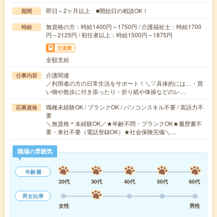
即日～2ヶ月以上 ■開始日の相談OK！
期間
無資格の方：時給1400円～1750円 / 介護福祉士：時給1700
時給
円～2125円 / 初任者以上：時給1500円～1875円
交通費
全額支給
介護関連
仕事内容
／利用者の方の日常生活をサポート！＼▽具体的には…・買
い物や散歩に付き添ったり・折り紙や体操などのレ…
職種未経験OK / ブランクOK / パソコンスキル不要 / 英語力不
応募資格
要
＼無資格＊未経験OK／★年齢不問・ブランクOK★履歴書不
要・来社不要（電話登録OK）★社会保険完備＼…
職場の雰囲気
年齢層
20代
30代
40代
50代
60代
男女比率
女性
男性