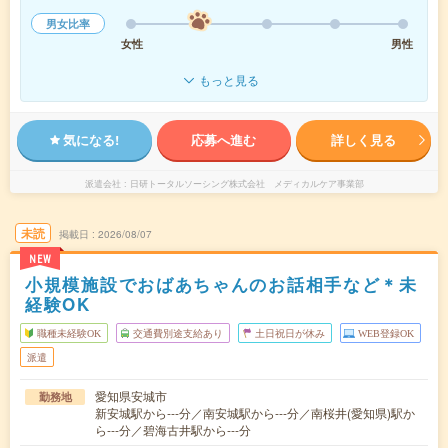
男女比率
女性
男性
もっと見る
気になる!
応募へ進む
詳しく見る
派遣会社
日研トータルソーシング株式会社 メディカルケア事業部
未読
掲載日
2026/08/07
NEW
小規模施設でおばあちゃんのお話相手など＊未
経験OK
職種未経験OK
交通費別途支給あり
土日祝日が休み
WEB登録OK
派遣
愛知県安城市
勤務地
新安城駅から---分／南安城駅から---分／南桜井(愛知県)駅か
ら---分／碧海古井駅から---分