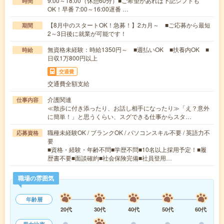
9:00～18:00（休憩60分）■ご希望があれば下記シフトも
時間
OK！早番 7:00～16:00遅番 …
【8月中のスタートOK！急募！】2カ月～ ■ご応募から最短
期間
2～3日後に就業が可能です！
無資格未経験：時給1350円～ ■週払いOK ■扶養内OK ■
時給
日収1万800円以上
交通費
交通費全額支給
介護関連
仕事内容
≪散歩に付き添ったり、お話し相手になったり≫「え？意外
に簡単！」と思うくらい、スグできる仕事からスタ…
職種未経験OK / ブランクOK / パソコンスキル不要 / 英語力不
応募資格
要
■資格・経験・年齢不問■学歴不問■10名以上採用予定！■履
歴書不要■面談確約■社会保険完備■社員登用…
職場の雰囲気
年齢層
20代
30代
40代
50代
60代