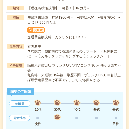
【現在も積極採用中！急募！】■2カ月～
期間
無資格未経験：時給1350円～ ■週払いOK ■扶養内OK ■
時給
日収1万800円以上
交通費
交通費全額支給（ガソリン代もOK！）
看護助手
仕事内容
▼病院の一般病棟にて看護師さんのサポート！＜具体的に
は…＞〇カルテをファイリングする〇チェックシート…
職種未経験OK / ブランクOK / パソコンスキル不要 / 英語力不
応募資格
要
無資格・未経験OK年齢・学歴不問 ブランクOK★10名以上
採用予定履歴書は不要です。少しでも興味があ…
職場の雰囲気
年齢層
20代
30代
40代
50代
60代
男女比率
女性
男性