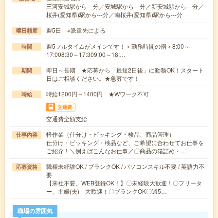
三河安城駅から---分／安城駅から---分／新安城駅から---分／
桜井(愛知県)駅から---分／南桜井(愛知県)駅から---分
週5日 ※派遣先による
曜日頻度
週5フルタイムがメインです！＜勤務時間の例＞8:00～
時間
17:008:30～17:309:00～18:…
即日～長期 ★応募から「最短2日後」に勤務OK！スタート
期間
日はご相談ください。★急募です！
時給1200円～1400円 ★Wワーク不可
時給
交通費
交通費全額支給
軽作業（仕分け・ピッキング・検品、商品管理）
仕事内容
仕分け・ピッキング・検品など、ご希望に合わせてお仕事を
ご紹介！＼例えばこんなお仕事／〇商品の箱詰め・…
職種未経験OK / ブランクOK / パソコンスキル不要 / 英語力不
応募資格
要
【来社不要、WEB登録OK！】〇未経験大歓迎！〇フリータ
ー、主婦(夫) 大歓迎！〇ブランクOK〇週5…
職場の雰囲気