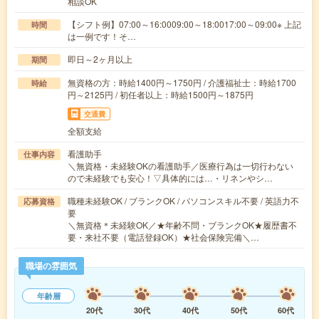
相談OK
【シフト例】07:00～16:0009:00～18:0017:00～09:00※ 上記
時間
は一例です！そ…
即日～2ヶ月以上
期間
無資格の方：時給1400円～1750円 / 介護福祉士：時給1700
時給
円～2125円 / 初任者以上：時給1500円～1875円
交通費
全額支給
看護助手
仕事内容
＼無資格・未経験OKの看護助手／医療行為は一切行わない
ので未経験でも安心！▽具体的には…・リネンやシ…
職種未経験OK / ブランクOK / パソコンスキル不要 / 英語力不
応募資格
要
＼無資格＊未経験OK／★年齢不問・ブランクOK★履歴書不
要・来社不要（電話登録OK）★社会保険完備＼…
職場の雰囲気
年齢層
20代
30代
40代
50代
60代