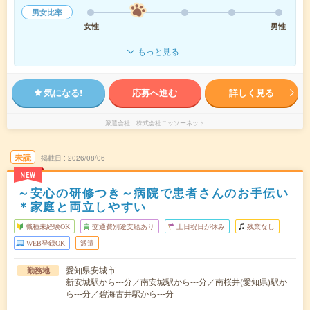
男女比率
女性
男性
もっと見る
気になる!
応募へ進む
詳しく見る
派遣会社
株式会社ニッソーネット
未読
掲載日
2026/08/06
NEW
～安心の研修つき～病院で患者さんのお手伝い
＊家庭と両立しやすい
職種未経験OK
交通費別途支給あり
土日祝日が休み
残業なし
WEB登録OK
派遣
愛知県安城市
勤務地
新安城駅から---分／南安城駅から---分／南桜井(愛知県)駅か
ら---分／碧海古井駅から---分