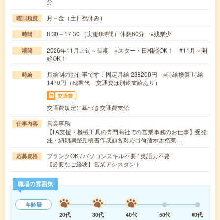
分
月～金（土日祝休み）
曜日頻度
8:30～17:30 （実働8時間）休憩60分 ※残業少
時間
2026年11月上旬～長期 ※スタート日相談OK！ #11月～開
期間
始OK！
月給制のお仕事です：固定月給 238200円 ※時給換算 時給
時給
1470円（残業代・交通費は別途支給あり）
交通費
交通費規定に基づき交通費支給
営業事務
仕事内容
【FA支援・機械工具の専門商社での営業事務のお仕事】受発
注・納期調整見積書作成顧客対応出荷指示庶務業…
ブランクOK / パソコンスキル不要 / 英語力不要
応募資格
【必要なご経験】営業アシスタント
職場の雰囲気
年齢層
20代
30代
40代
50代
60代