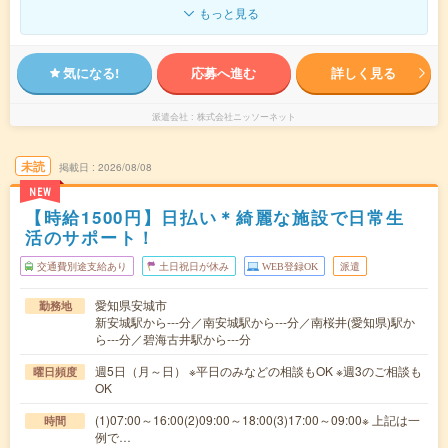
もっと見る
気になる!
応募へ進む
詳しく見る
派遣会社
株式会社ニッソーネット
未読
掲載日
2026/08/08
NEW
【時給1500円】日払い＊綺麗な施設で日常生
活のサポート！
交通費別途支給あり
土日祝日が休み
WEB登録OK
派遣
愛知県安城市
勤務地
新安城駅から---分／南安城駅から---分／南桜井(愛知県)駅か
ら---分／碧海古井駅から---分
週5日（月～日） ※平日のみなどの相談もOK ※週3のご相談も
曜日頻度
OK
(1)07:00～16:00(2)09:00～18:00(3)17:00～09:00※ 上記は一
時間
例で…