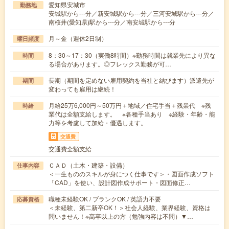
愛知県安城市
勤務地
安城駅から---分／新安城駅から---分／三河安城駅から---分／
南桜井(愛知県)駅から---分／南安城駅から---分
月～金（週休2日制）
曜日頻度
8：30～17：30（実働8時間）※勤務時間は就業先により異な
時間
る場合があります。◎フレックス勤務が可…
長期（期間を定めない雇用契約を当社と結びます）派遣先が
期間
変わっても雇用は継続！
月給25万6,000円～50万円＋地域／住宅手当＋残業代 ※残
時給
業代は全額支給します。 ※各種手当あり ※経験・年齢・能
力等を考慮して加給・優遇します。
交通費
交通費全額支給
ＣＡＤ（土木・建築・設備）
仕事内容
＜一生もののスキルが身につく仕事です＞・図面作成ソフト
「CAD」を使い、設計図作成サポート・図面修正…
職種未経験OK / ブランクOK / 英語力不要
応募資格
＜未経験、第二新卒OK！＞社会人経験、業界経験、資格は
問いません！※高卒以上の方（勉強内容は不問）▼…