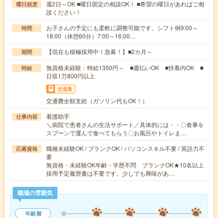
週2日～OK ■曜日固定の相談OK！ ■希望の曜日があればご相
曜日頻度
談ください！
お子さんの予定にも柔軟に調整可能です。シフト例9:00～
時間
18:00（休憩60分）7:00～16:00…
【現在も積極採用中！急募！】■2カ月～
期間
無資格未経験：時給1350円～ ■週払いOK ■扶養内OK ■
時給
日収1万800円以上
交通費
交通費全額支給（ガソリン代もOK！）
看護助手
仕事内容
＼病院で患者さんの生活サポート／具体的には・・〇食事を
スプーンで運んで食べてもらう〇お風呂やトイレま…
職種未経験OK / ブランクOK / パソコンスキル不要 / 英語力不
応募資格
要
無資格・未経験OK年齢・学歴不問 ブランクOK★10名以上
採用予定履歴書は不要です。少しでも興味があ…
職場の雰囲気
年齢層