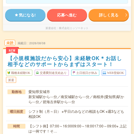
気になる!
応募へ進む
詳しく見る
派遣会社
株式会社ニッソーネット
未読
掲載日
2026/08/08
NEW
【小規模施設だから安心】未経験OK＊お話し
相手などのサポートからまずはスタート！
職種未経験OK
交通費別途支給あり
土日祝日が休み
WEB登録OK
派遣
愛知県安城市
勤務地
新安城駅から---分／南安城駅から---分／南桜井(愛知県)駅か
ら---分／碧海古井駅から---分
シフト制（月～日） ※平日のみなどの相談もOK ※週3なども
曜日頻度
相談OK
【シフト例】07:00～16:0009:00～18:0017:00～09:00※ 上記
時間
は一例です！そ…