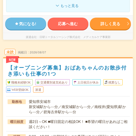
もっと見る
気になる!
応募へ進む
詳しく見る
派遣会社
日研トータルソーシング株式会社 メディカルケア事業部
未読
掲載日
2026/08/07
NEW
【オープニング募集】おばあちゃんのお散歩付
き添いも仕事の1つ
職種未経験OK
交通費別途支給あり
土日祝日が休み
残業なし
WEB登録OK
派遣
愛知県安城市
勤務地
新安城駅から---分／南安城駅から---分／南桜井(愛知県)駅か
ら---分／碧海古井駅から---分
週2日～OK ■曜日固定の相談OK！ ■希望の曜日があればご相
曜日頻度
談ください！