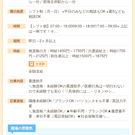
ら---分／碧海古井駅から---分
シフト制（月～日） ※平日のみなどの相談もOK ※週3なども
曜日頻度
相談OK
【シフト例】07:00～16:0009:00～18:0017:00～09:00※ 上記
時間
は一例です！そ…
即日～2ヶ月以上
期間
無資格の方：時給1400円～1750円 / 介護福祉士：時給1700
時給
円～2125円 / 初任者以上：時給1500円～1875円
交通費
全額支給
看護助手
仕事内容
＼無資格・未経験OKの看護助手／医療行為は一切行わない
ので未経験でも安心！▽具体的には…・リネンやシ…
職種未経験OK / ブランクOK / パソコンスキル不要 / 英語力不
応募資格
要
＼無資格＊未経験OK／★年齢不問・ブランクOK★履歴書不
要・来社不要（電話登録OK）★社会保険完備＼…
職場の雰囲気