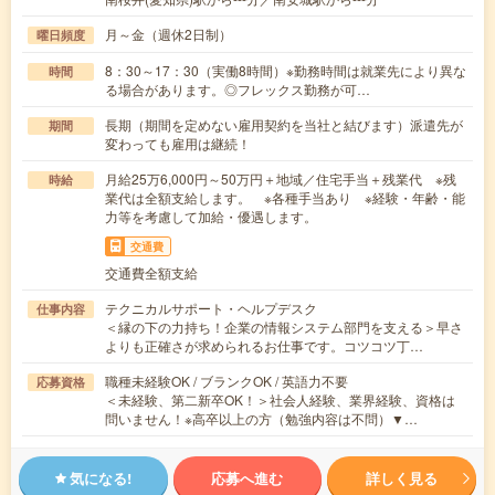
月～金（週休2日制）
曜日頻度
8：30～17：30（実働8時間）※勤務時間は就業先により異な
時間
る場合があります。◎フレックス勤務が可…
長期（期間を定めない雇用契約を当社と結びます）派遣先が
期間
変わっても雇用は継続！
月給25万6,000円～50万円＋地域／住宅手当＋残業代 ※残
時給
業代は全額支給します。 ※各種手当あり ※経験・年齢・能
力等を考慮して加給・優遇します。
交通費
交通費全額支給
テクニカルサポート・ヘルプデスク
仕事内容
＜縁の下の力持ち！企業の情報システム部門を支える＞早さ
よりも正確さが求められるお仕事です。コツコツ丁…
職種未経験OK / ブランクOK / 英語力不要
応募資格
＜未経験、第二新卒OK！＞社会人経験、業界経験、資格は
問いません！※高卒以上の方（勉強内容は不問）▼…
気になる!
応募へ進む
詳しく見る