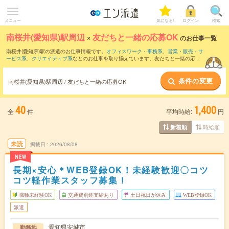
メニュー
気になる!
ログイン
検索
南桜井(愛知県)駅周辺
×
友だちと一緒の応募OK
のお仕事一覧
南桜井(愛知県)駅の派遣のお仕事情報です。
オフィスワーク・事務系
、
営業・販売・サ
ービス系
、
クリエイティブ系
などのお仕事を取り揃えています。友だちと一緒の応募
OKの条件の他に、
交通費別途支給あり
、
職種未経験OK
、
10名以上の大量募集
などの
こだわり条件も取り揃えています。
条件の変更
南桜井(愛知県)駅周辺 / 友だちと一緒の応募OK
40
1,400
全
件
平均時給:
円
時給順
新着順
未読
掲載日
2026/08/08
NEW
長期×安心＊WEB登録OK！未経験歓迎〇コツ
コツ軽作業スタッフ募集！
職種未経験OK
交通費別途支給あり
土日祝日が休み
WEB登録OK
派遣
愛知県安城市
勤務地