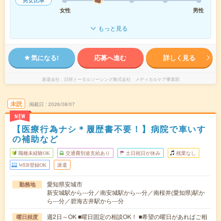
男女比率
女性
男性
もっと見る
気になる!
応募へ進む
詳しく見る
派遣会社
日研トータルソーシング株式会社 メディカルケア事業部
未読
掲載日
2026/08/07
NEW
【医療行為ナシ＊履歴書不要！】病院で車いす
の補助など
職種未経験OK
交通費別途支給あり
土日祝日が休み
残業なし
WEB登録OK
派遣
愛知県安城市
勤務地
新安城駅から---分／南安城駅から---分／南桜井(愛知県)駅か
ら---分／碧海古井駅から---分
週2日～OK ■曜日固定の相談OK！ ■希望の曜日があればご相
曜日頻度