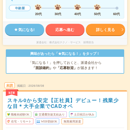
年齢層
20代
30代
40代
50代
60代
気になる!
応募へ進む
詳しく見る
派遣会社
株式会社テクノ・サービス 採用担当
興味があったら「★気になる！」をタップ！
「気になる！」を押しておくと、派遣会社から
「面談確約」
や
「応募歓迎」
が届きます！
未読
掲載日
2026/08/08
NEW
スキル0から安定【正社員】デビュー！残業少
な目＊大手企業でCADオペ
職種未経験OK
交通費別途支給あり
土日祝日が休み
在宅・リモート
WEB登録OK
無期雇用派遣