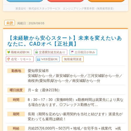
派遣会社
株式会社スタッフサービス エンジニアリング事業本部（無期雇用派遣）
未読
掲載日
2026/08/05
【未経験から安心スタート】未来を変えたいあ
なたに。CADオペ【正社員】
職種未経験OK
交通費別途支給あり
土日祝日が休み
在宅・リモート
WEB登録OK
無期雇用派遣
愛知県安城市
勤務地
安城駅から---分／新安城駅から---分／三河安城駅から---分／
南桜井(愛知県)駅から---分／南安城駅から---分
月～金（週休2日制）
曜日頻度
8：30～17：30（実働8時間）※勤務時間は就業先により異な
時間
る場合があります。◎フレックス勤務が可…
長期（期間を定めない雇用契約を当社と結びます）派遣先が
期間
変わっても雇用は継続！
月給25万6,000円～50万円＋地域／住宅手当＋残業代 ※残
時給