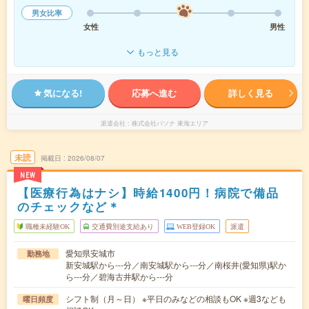
男女比率
女性
男性
もっと見る
気になる!
応募へ進む
詳しく見る
派遣会社
株式会社パソナ 東海エリア
未読
掲載日
2026/08/07
NEW
【医療行為はナシ】時給1400円！病院で備品
のチェックなど＊
職種未経験OK
交通費別途支給あり
WEB登録OK
派遣
愛知県安城市
勤務地
新安城駅から---分／南安城駅から---分／南桜井(愛知県)駅か
ら---分／碧海古井駅から---分
シフト制（月～日） ※平日のみなどの相談もOK ※週3なども
曜日頻度