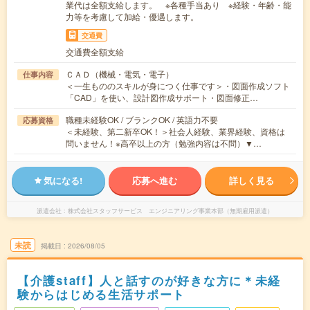
業代は全額支給します。 ※各種手当あり ※経験・年齢・能
力等を考慮して加給・優遇します。
交通費
交通費全額支給
ＣＡＤ（機械・電気・電子）
仕事内容
＜一生もののスキルが身につく仕事です＞・図面作成ソフト
「CAD」を使い、設計図作成サポート・図面修正…
職種未経験OK / ブランクOK / 英語力不要
応募資格
＜未経験、第二新卒OK！＞社会人経験、業界経験、資格は
問いません！※高卒以上の方（勉強内容は不問）▼…
気になる!
応募へ進む
詳しく見る
派遣会社
株式会社スタッフサービス エンジニアリング事業本部（無期雇用派遣）
未読
掲載日
2026/08/05
【介護staff】人と話すのが好きな方に＊未経
験からはじめる生活サポート