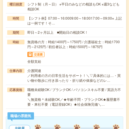
シフト制（月～日） ※平日のみなどの相談もOK ※週3なども
曜日頻度
相談OK
【シフト例】07:00～16:0009:00～18:0017:00～09:00※ 上記
時間
は一例です！そ…
即日～2ヶ月以上 ■開始日の相談OK！
期間
無資格の方：時給1400円～1750円 / 介護福祉士：時給1700
時給
円～2125円 / 初任者以上：時給1500円～1875円
交通費
全額支給
介護関連
仕事内容
／利用者の方の日常生活をサポート！＼▽具体的には…・買
い物や散歩に付き添ったり・折り紙や体操などのレ…
職種未経験OK / ブランクOK / パソコンスキル不要 / 英語力不
応募資格
要
＼無資格＊未経験OK／★年齢不問・ブランクOK★履歴書不
要・来社不要（電話登録OK）★社会保険完備＼…
職場の雰囲気
年齢層