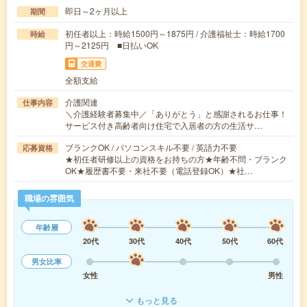
即日～2ヶ月以上
期間
初任者以上：時給1500円～1875円 / 介護福祉士：時給1700
時給
円～2125円 ■日払いOK
交通費
全額支給
介護関連
仕事内容
＼介護経験者募集中／「ありがとう」と感謝されるお仕事！
サービス付き高齢者向け住宅で入居者の方の生活サ…
ブランクOK / パソコンスキル不要 / 英語力不要
応募資格
★初任者研修以上の資格をお持ちの方★年齢不問・ブランク
OK★履歴書不要・来社不要（電話登録OK）★社…
職場の雰囲気
年齢層
20代
30代
40代
50代
60代
男女比率
女性
男性
もっと見る