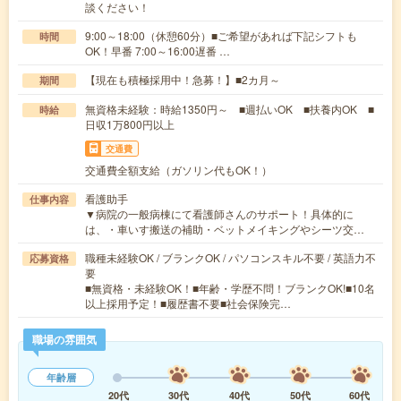
談ください！
9:00～18:00（休憩60分）■ご希望があれば下記シフトも
時間
OK！早番 7:00～16:00遅番 …
【現在も積極採用中！急募！】■2カ月～
期間
無資格未経験：時給1350円～ ■週払いOK ■扶養内OK ■
時給
日収1万800円以上
交通費
交通費全額支給（ガソリン代もOK！）
看護助手
仕事内容
▼病院の一般病棟にて看護師さんのサポート！具体的に
は、・車いす搬送の補助・ベットメイキングやシーツ交…
職種未経験OK / ブランクOK / パソコンスキル不要 / 英語力不
応募資格
要
■無資格・未経験OK！■年齢・学歴不問！ブランクOK!■10名
以上採用予定！■履歴書不要■社会保険完…
職場の雰囲気
年齢層
20代
30代
40代
50代
60代