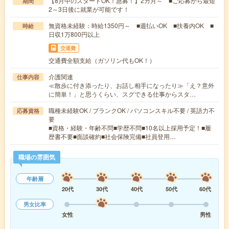
【8月中のスタートOK！急募！】2カ月～ ■ご応募から最短
期間
2～3日後に就業が可能です！
無資格未経験：時給1350円～ ■週払いOK ■扶養内OK ■
時給
日収1万800円以上
交通費
交通費全額支給（ガソリン代もOK！）
介護関連
仕事内容
≪散歩に付き添ったり、お話し相手になったり≫「え？意外
に簡単！」と思うくらい、スグできる仕事からスタ…
職種未経験OK / ブランクOK / パソコンスキル不要 / 英語力不
応募資格
要
■資格・経験・年齢不問■学歴不問■10名以上採用予定！■履
歴書不要■面談確約■社会保険完備■社員登用…
職場の雰囲気
年齢層
20代
30代
40代
50代
60代
男女比率
女性
男性