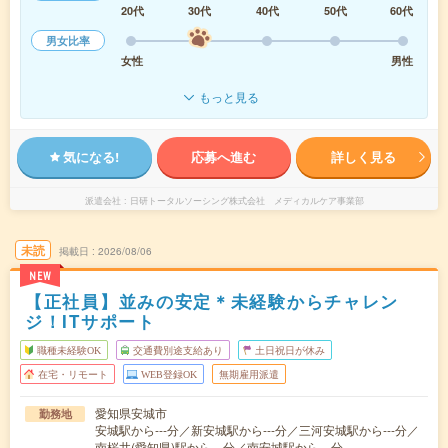
20代
30代
40代
50代
60代
男女比率
女性
男性
もっと見る
気になる!
応募へ進む
詳しく見る
派遣会社
日研トータルソーシング株式会社 メディカルケア事業部
未読
掲載日
2026/08/06
NEW
【正社員】並みの安定＊未経験からチャレン
ジ！ITサポート
職種未経験OK
交通費別途支給あり
土日祝日が休み
在宅・リモート
WEB登録OK
無期雇用派遣
愛知県安城市
勤務地
安城駅から---分／新安城駅から---分／三河安城駅から---分／
南桜井(愛知県)駅から---分／南安城駅から---分