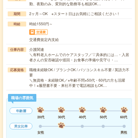
勤、夜勤のみ、変則的な勤務等も相談OK…
2ヶ月～OK ※スタート日はお気軽にご相談ください！
期間
時給1550円～
時給
交通費
交通費規定内支給
介護関連
仕事内容
＼有料老人ホームでのケアスタッフ／▽具体的には…・入居
者さんの安否確認や巡回・お食事の準備や見守り・…
職種未経験OK / ブランクOK / パソコンスキル不要 / 英語力不
応募資格
要
＼無資格・未経験OK／※年齢不問※50代・60代の方も活躍
中！※履歴書不要・来社不要で電話相談もOK…
職場の雰囲気
年齢層
20代
30代
40代
50代
60代
男女比率
女性
男性