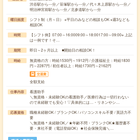
渋谷駅から---分／笹塚駅から---分／代々木上原駅から---分／
明治神宮前駅から---分／北参道駅から---分
シフト制（月～日） ※平日のみなどの相談もOK ※週3なども
曜日頻度
相談OK
【シフト例】07:00～16:0009:00～18:0017:00～09:00※ 上記
時間
は一例です！そ…
即日～2ヶ月以上 ■開始日の相談OK！
期間
無資格の方：時給1530円～1912円 / 介護福祉士：時給1830
時給
円～2287円 / 初任者以上：時給1730円～2162円
交通費
全額支給
看護助手
仕事内容
＼無資格・未経験OKの看護助手／医療行為は一切行わない
ので未経験でも安心！▽具体的には…・リネンやシ…
職種未経験OK / ブランクOK / パソコンスキル不要 / 英語力不
応募資格
要
＼無資格＊未経験OK／★年齢不問・ブランクOK★履歴書不
要・来社不要（電話登録OK）★社会保険完備＼…