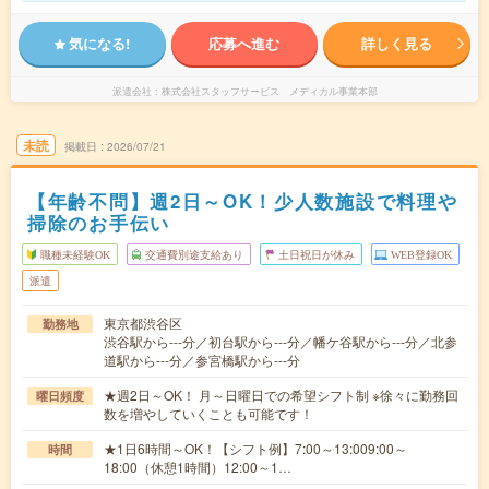
気になる!
応募へ進む
詳しく見る
派遣会社
株式会社スタッフサービス メディカル事業本部
未読
掲載日
2026/07/21
【年齢不問】週2日～OK！少人数施設で料理や
掃除のお手伝い
職種未経験OK
交通費別途支給あり
土日祝日が休み
WEB登録OK
派遣
東京都渋谷区
勤務地
渋谷駅から---分／初台駅から---分／幡ケ谷駅から---分／北参
道駅から---分／参宮橋駅から---分
★週2日～OK！ 月～日曜日での希望シフト制 ※徐々に勤務回
曜日頻度
数を増やしていくことも可能です！
★1日6時間～OK！【シフト例】7:00～13:009:00～
時間
18:00（休憩1時間）12:00～1…