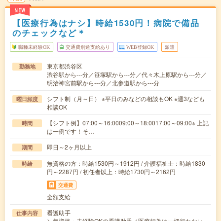
NEW
【医療行為はナシ】時給1530円！病院で備品
のチェックなど＊
職種未経験OK
交通費別途支給あり
WEB登録OK
派遣
東京都渋谷区
勤務地
渋谷駅から---分／笹塚駅から---分／代々木上原駅から---分／
明治神宮前駅から---分／北参道駅から---分
シフト制（月～日） ※平日のみなどの相談もOK ※週3なども
曜日頻度
相談OK
【シフト例】07:00～16:0009:00～18:0017:00～09:00※ 上記
時間
は一例です！そ…
即日～2ヶ月以上
期間
無資格の方：時給1530円～1912円 / 介護福祉士：時給1830
時給
円～2287円 / 初任者以上：時給1730円～2162円
交通費
全額支給
看護助手
仕事内容
＼無資格・未経験OKの看護助手／医療行為は一切行わない