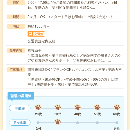
9:00～17:00など※ご希望の時間帯をご相談ください。※日
時間
勤、夜勤のみ、変則的な勤務等も相談OK…
2ヶ月～OK ※スタート日はお気軽にご相談ください！
期間
時給1300円～
時給
交通費
交通費規定内支給
看護助手
仕事内容
＼知識＆経験不要＊医療行為なし／病院内での患者さんのケ
アや看護師さんのサポート！▽具体的なお仕事は……
職種未経験OK / ブランクOK / パソコンスキル不要 / 英語力不
応募資格
要
＼無資格・未経験OK／※年齢不問※50代・60代の方も活躍
中！※履歴書不要・来社不要で電話相談もOK…
職場の雰囲気
年齢層
20代
30代
40代
50代
60代
男女比率
女性
男性