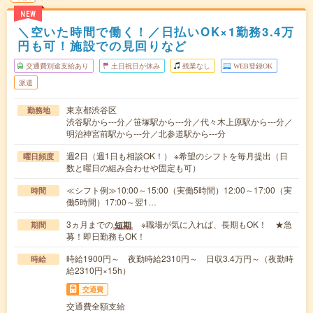
NEW
＼空いた時間で働く！／日払いOK×1勤務3.4万
円も可！施設での見回りなど
交通費別途支給あり
土日祝日が休み
残業なし
WEB登録OK
派遣
東京都渋谷区
勤務地
渋谷駅から---分／笹塚駅から---分／代々木上原駅から---分／
明治神宮前駅から---分／北参道駅から---分
週2日（週1日も相談OK！） ※希望のシフトを毎月提出（日
曜日頻度
数と曜日の組み合わせや固定も可）
≪シフト例≫10:00～15:00（実働5時間）12:00～17:00（実
時間
働5時間）17:00～翌1…
3ヵ月までの
※職場が気に入れば、長期もOK！ ★急
短期
期間
募！即日勤務もOK！
時給1900円～ 夜勤時給2310円～ 日収3.4万円～（夜勤時
時給
給2310円×15h）
交通費
交通費全額支給