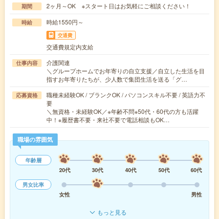
2ヶ月～OK ※スタート日はお気軽にご相談ください！
期間
時給1550円～
時給
交通費
交通費規定内支給
介護関連
仕事内容
＼グループホームでお年寄りの自立支援／自立した生活を目
指すお年寄りたちが、少人数で集団生活を送る「グ…
職種未経験OK / ブランクOK / パソコンスキル不要 / 英語力不
応募資格
要
＼無資格・未経験OK／※年齢不問※50代・60代の方も活躍
中！※履歴書不要・来社不要で電話相談もOK…
職場の雰囲気
年齢層
20代
30代
40代
50代
60代
男女比率
女性
男性
もっと見る