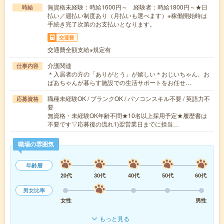
無資格未経験：時給1600円～ 経験者：時給1800円～★日
時給
払い／週払い制度あり（月払いも選べます）※稼働開始時は
手続き完了次第のお支払いとなります。
交通費
交通費全額支給※規定有
介護関連
仕事内容
＊入居者の方の「ありがとう」が嬉しい＊おじいちゃん、お
ばあちゃんが暮らす施設での生活サポートをお任せ…
職種未経験OK / ブランクOK / パソコンスキル不要 / 英語力不
応募資格
要
無資格・未経験OK年齢不問★10名以上採用予定★履歴書は
不要です▽応募後の流れ1)翌営業日までに担当…
職場の雰囲気
年齢層
20代
30代
40代
50代
60代
男女比率
女性
男性
もっと見る