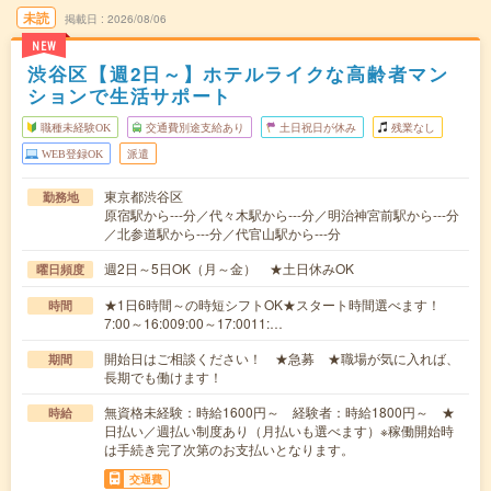
未読
掲載日
2026/08/06
NEW
渋谷区【週2日～】ホテルライクな高齢者マン
ションで生活サポート
職種未経験OK
交通費別途支給あり
土日祝日が休み
残業なし
WEB登録OK
派遣
東京都渋谷区
勤務地
原宿駅から---分／代々木駅から---分／明治神宮前駅から---分
／北参道駅から---分／代官山駅から---分
週2日～5日OK（月～金） ★土日休みOK
曜日頻度
★1日6時間～の時短シフトOK★スタート時間選べます！
時間
7:00～16:009:00～17:0011:…
開始日はご相談ください！ ★急募 ★職場が気に入れば、
期間
長期でも働けます！
無資格未経験：時給1600円～ 経験者：時給1800円～ ★
時給
日払い／週払い制度あり（月払いも選べます）※稼働開始時
は手続き完了次第のお支払いとなります。
交通費