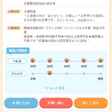
交通費全額支給※規定有
介護関連
仕事内容
＊入居者の方の「ありがとう」が嬉しい＊お年寄りを笑顔に
する介護のお仕事です。おじいちゃん、おばあちゃ…
職種未経験OK / ブランクOK / パソコンスキル不要 / 英語力不
応募資格
要
無資格・未経験OK年齢不問★10名以上採用予定★履歴書は
不要です▽応募後の流れ1)翌営業日までに担当…
職場の雰囲気
年齢層
20代
30代
40代
50代
60代
男女比率
女性
男性
もっと見る
気になる!
応募へ進む
詳しく見る