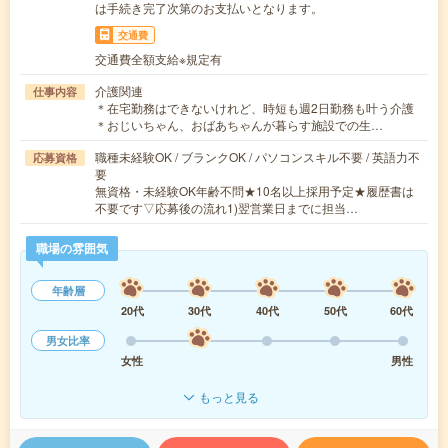
は手続き完了次第のお支払いとなります。
交通費
交通費全額支給※規定有
介護関連
仕事内容
＊在宅勤務はできないけれど、時短も週2日勤務も叶う介護
＊おじいちゃん、おばあちゃんが暮らす施設での生…
職種未経験OK / ブランクOK / パソコンスキル不要 / 英語力不
応募資格
要
無資格・未経験OK年齢不問★10名以上採用予定★履歴書は
不要です▽応募後の流れ1)翌営業日までに担当…
職場の雰囲気
年齢層
20代
30代
40代
50代
60代
男女比率
女性
男性
もっと見る