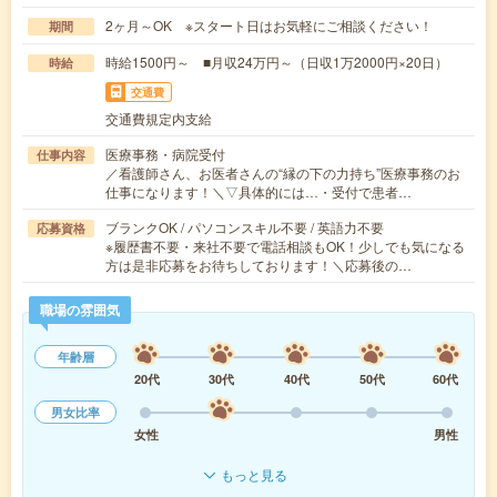
2ヶ月～OK ※スタート日はお気軽にご相談ください！
期間
時給1500円～ ■月収24万円～（日収1万2000円×20日）
時給
交通費
交通費規定内支給
医療事務・病院受付
仕事内容
／看護師さん、お医者さんの“縁の下の力持ち”医療事務のお
仕事になります！＼▽具体的には…・受付で患者…
ブランクOK / パソコンスキル不要 / 英語力不要
応募資格
※履歴書不要・来社不要で電話相談もOK！少しでも気になる
方は是非応募をお待ちしております！＼応募後の…
職場の雰囲気
年齢層
20代
30代
40代
50代
60代
男女比率
女性
男性
もっと見る