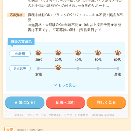
≪病院でちょっとしたお手伝い≫〇お手洗い・入浴など生活
のお手伝い○診察室への付き添い○食事のサポート…
職種未経験OK / ブランクOK / パソコンスキル不要 / 英語力不
応募資格
要
≪無資格・未経験OK≫年齢不問★10名以上採用予定★履歴
書は不要です。▽応募後の流れ1)翌営業日まで…
職場の雰囲気
年齢層
20代
30代
40代
50代
60代
男女比率
女性
男性
もっと見る
気になる!
応募へ進む
詳しく見る
派遣会社
マンパワーグループ株式会社 ケアサービス事業部 （医療福祉介護関連）
未読
掲載日
2026/08/08