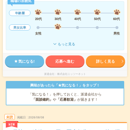
職場の雰囲気
年齢層
20代
30代
40代
50代
60代
男女比率
女性
男性
もっと見る
気になる!
応募へ進む
詳しく見る
派遣会社
株式会社ニッソーネット
興味があったら「★気になる！」をタップ！
「気になる！」を押しておくと、派遣会社から
「面談確約」
や
「応募歓迎」
が届きます！
未読
掲載日
2026/08/08
NEW