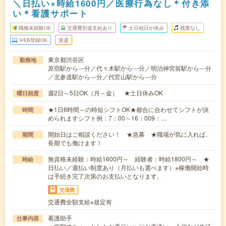
＼日払い×時給1600円／医療行為なし＊付き添
い＊看護サポート
職種未経験OK
交通費別途支給あり
土日祝日が休み
残業なし
WEB登録OK
派遣
東京都渋谷区
勤務地
原宿駅から---分／代々木駅から---分／明治神宮前駅から---分
／北参道駅から---分／代官山駅から---分
週2日～5日OK（月～金） ★土日休みOK
曜日頻度
★1日6時間～の時短シフトOK★都合に合わせてシフトが決
時間
められますシフト例：7：00～16：009：…
開始日はご相談ください！ ★急募 ★職場が気に入れば、
期間
長期でも働けます！
無資格未経験：時給1600円～ 経験者：時給1800円～ ★
時給
日払い／週払い制度あり（月払いも選べます）※稼働開始時
は手続き完了次第のお支払いとなります。
交通費
交通費全額支給※規定有
看護助手
仕事内容