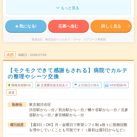
もっと見る
気になる!
応募へ進む
詳しく見る
派遣会社
株式会社ウィルオブ・ワーク ケアワーク事業部
未読
掲載日
2026/07/29
【モクモクできて感謝もされる】病院でカルテ
の整理やシーツ交換
職種未経験OK
交通費別途支給あり
土日祝日が休み
WEB登録OK
派遣
東京都渋谷区
勤務地
渋谷駅から---分／初台駅から---分／幡ケ谷駅から---分／北参
道駅から---分／参宮橋駅から---分
【週3日～OK】月～金曜日で希望シフト制 ※徐々に勤務回数
曜日頻度
を増やしていくことも可能です！（最初は週3日からなど）