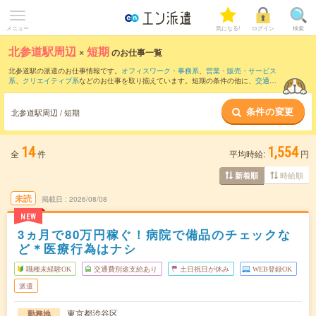
メニュー
気になる!
ログイン
検索
北参道駅周辺
×
短期
のお仕事一覧
北参道駅の派遣のお仕事情報です。
オフィスワーク・事務系
、
営業・販売・サービス
系
、
クリエイティブ系
などのお仕事を取り揃えています。短期の条件の他に、
交通費
別途支給あり
、
職種未経験OK
、
友だちと一緒の応募OK
などでもお探し頂けます。
条件の変更
北参道駅周辺 / 短期
14
1,554
全
件
平均時給:
円
時給順
新着順
未読
掲載日
2026/08/08
NEW
3ヵ月で80万円稼ぐ！病院で備品のチェックな
ど＊医療行為はナシ
職種未経験OK
交通費別途支給あり
土日祝日が休み
WEB登録OK
派遣
東京都渋谷区
勤務地