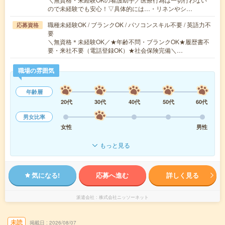
ので未経験でも安心！▽具体的には…・リネンやシ…
職種未経験OK / ブランクOK / パソコンスキル不要 / 英語力不
応募資格
要
＼無資格＊未経験OK／★年齢不問・ブランクOK★履歴書不
要・来社不要（電話登録OK）★社会保険完備＼…
職場の雰囲気
年齢層
20代
30代
40代
50代
60代
男女比率
女性
男性
もっと見る
気になる!
応募へ進む
詳しく見る
派遣会社
株式会社ニッソーネット
未読
掲載日
2026/08/07