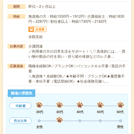
即日～2ヶ月以上
期間
無資格の方：時給1530円～1912円 / 介護福祉士：時給1830
時給
円～2287円 / 初任者以上：時給1730円～2162円
交通費
全額支給
介護関連
仕事内容
／利用者の方の日常生活をサポート！＼▽具体的には…・買
い物や散歩の付き添い・折り紙や体操などのレク参…
職種未経験OK / ブランクOK / パソコンスキル不要 / 英語力不
応募資格
要
＼無資格＊未経験OK／★年齢不問・ブランクOK★履歴書不
要・来社不要（電話登録OK）★社会保険完備＼…
職場の雰囲気
年齢層
20代
30代
40代
50代
60代
男女比率
女性
男性