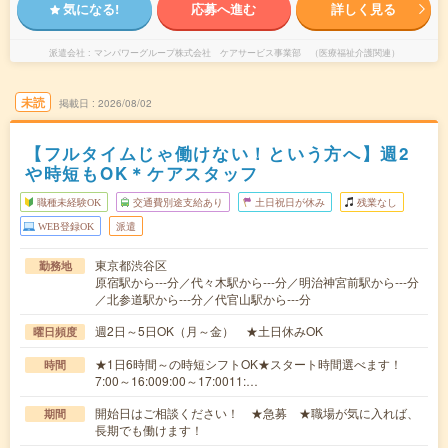
気になる!
応募へ進む
詳しく見る
派遣会社
マンパワーグループ株式会社 ケアサービス事業部 （医療福祉介護関連）
未読
掲載日
2026/08/02
【フルタイムじゃ働けない！という方へ】週2
や時短もOK＊ケアスタッフ
職種未経験OK
交通費別途支給あり
土日祝日が休み
残業なし
WEB登録OK
派遣
東京都渋谷区
勤務地
原宿駅から---分／代々木駅から---分／明治神宮前駅から---分
／北参道駅から---分／代官山駅から---分
週2日～5日OK（月～金） ★土日休みOK
曜日頻度
★1日6時間～の時短シフトOK★スタート時間選べます！
時間
7:00～16:009:00～17:0011:…
開始日はご相談ください！ ★急募 ★職場が気に入れば、
期間
長期でも働けます！