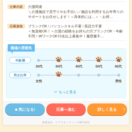
介護関連
仕事内容
＼介護施設で見守りやお手伝い／施設を利用するお年寄りの
サポートをお任せします！＜具体的には…＞・お掃…
ブランクOK / パソコンスキル不要 / 英語力不要
応募資格
＜無資格OK！＞介護の経験をお持ちの方ブランクOK・年齢
不問！WワークOK10名以上募集中！履歴書不…
職場の雰囲気
年齢層
20代
30代
40代
50代
60代
男女比率
女性
男性
もっと見る
気になる!
応募へ進む
詳しく見る
派遣会社
ケアスタッフィング株式会社