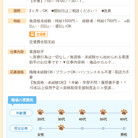
【早番】7:00～16:00／7:30～1…
2ヶ月～OK ■開始日はご相談ください！ ■急募
期間
無資格未経験：時給1500円～ 経験者：時給1700円～ ※前
時給
払い・日払い・週払いOK
交通費
交通費全額支給
看護助手
仕事内容
＼医療行為は一切なし／無資格・未経験から始められる看護
助手のお仕事です！▼仕事内容例 ・備品やカルテ…
職種未経験OK / ブランクOK / パソコンスキル不要 / 英語力不
応募資格
要
【無資格・未経験OK】＊年齢・学歴不問！履歴書不要！＊
10名以上採用予定≪資格取得支援制度あり≫受講…
職場の雰囲気
年齢層
20代
30代
40代
50代
60代
男女比率
女性
男性