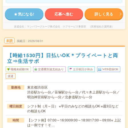
気になる!
応募へ進む
詳しく見る
派遣会社
マンパワーグループ株式会社 ケアサービス事業部 （医療福祉介護関連）
未読
掲載日
2026/08/01
【時給1530円】日払いOK＊プライベートと両
立⇒生活サポ
職種未経験OK
交通費別途支給あり
土日祝日が休み
WEB登録OK
派遣
東京都渋谷区
勤務地
渋谷駅から---分／笹塚駅から---分／代々木上原駅から---分／
明治神宮前駅から---分／北参道駅から---分
シフト制（月～日） ※平日のみなどの相談もOK ※週3日など
曜日頻度
の相談もOK
【シフト例】07:00～16:0009:00～18:0017:00～09:00※ 上記
時間
は一例です！そ…