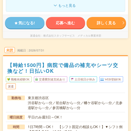
もっと見る
気になる!
応募へ進む
詳しく見る
派遣会社
株式会社スタッフサービス メディカル事業本部
未読
掲載日
2026/07/31
【時給1500円】病院で備品の補充やシーツ交
換など！日払いOK
職種未経験OK
交通費別途支給あり
土日祝日が休み
WEB登録OK
派遣
東京都渋谷区
勤務地
渋谷駅から---分／初台駅から---分／幡ケ谷駅から---分／北参
道駅から---分／参宮橋駅から---分
平日のみ週3日～OK！
曜日頻度
1日7時間～OK！ 【シフト固定の相談もOK！】▼シフト例
時間