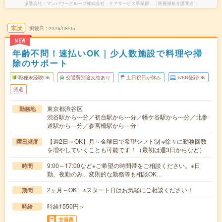
派遣会社
マンパワーグループ株式会社 ケアサービス事業部 （医療福祉介護関連）
未読
掲載日
2026/08/05
NEW
年齢不問！速払いOK｜少人数施設で料理や掃
除のサポート
職種未経験OK
交通費別途支給あり
土日祝日が休み
WEB登録OK
派遣
東京都渋谷区
勤務地
渋谷駅から---分／初台駅から---分／幡ケ谷駅から---分／北参
道駅から---分／参宮橋駅から---分
【週2日～OK】月～金曜日で希望シフト制 ※徐々に勤務回数
曜日頻度
を増やしていくことも可能です！（最初は週3日からなど）
9:00～17:00など※ご希望の時間帯をご相談ください。※日
時間
勤、夜勤のみ、変則的な勤務等も相談OK…
2ヶ月～OK ※スタート日はお気軽にご相談ください！
期間
時給1550円～
時給
交通費