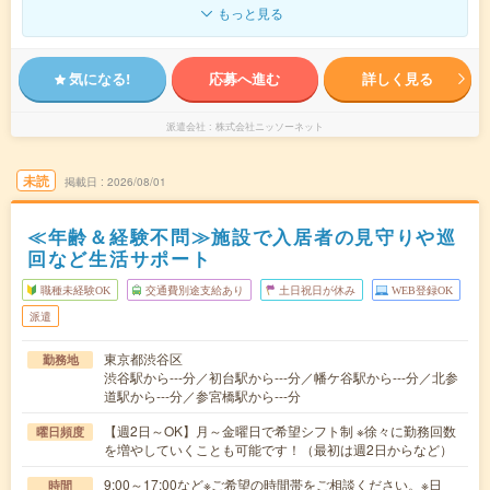
もっと見る
気になる!
応募へ進む
詳しく見る
派遣会社
株式会社ニッソーネット
未読
掲載日
2026/08/01
≪年齢＆経験不問≫施設で入居者の見守りや巡
回など生活サポート
職種未経験OK
交通費別途支給あり
土日祝日が休み
WEB登録OK
派遣
東京都渋谷区
勤務地
渋谷駅から---分／初台駅から---分／幡ケ谷駅から---分／北参
道駅から---分／参宮橋駅から---分
【週2日～OK】月～金曜日で希望シフト制 ※徐々に勤務回数
曜日頻度
を増やしていくことも可能です！（最初は週2日からなど）
9:00～17:00など※ご希望の時間帯をご相談ください。※日
時間