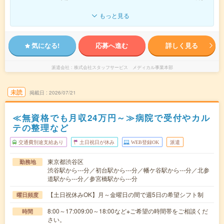
もっと見る
気になる!
応募へ進む
詳しく見る
派遣会社
株式会社スタッフサービス メディカル事業本部
未読
掲載日
2026/07/21
≪無資格でも月収24万円～≫病院で受付やカル
テの整理など
交通費別途支給あり
土日祝日が休み
WEB登録OK
派遣
東京都渋谷区
勤務地
渋谷駅から---分／初台駅から---分／幡ケ谷駅から---分／北参
道駅から---分／参宮橋駅から---分
【土日祝休みOK】月～金曜日の間で週5日の希望シフト制
曜日頻度
8:00～17:009:00～18:00など※ご希望の時間帯をご相談くだ
時間
さい。