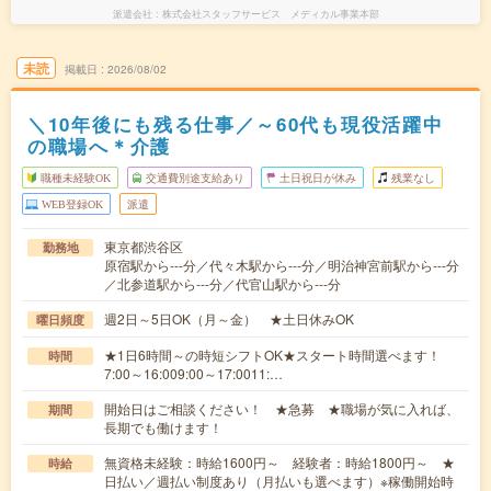
派遣会社
株式会社スタッフサービス メディカル事業本部
未読
掲載日
2026/08/02
＼10年後にも残る仕事／～60代も現役活躍中
の職場へ＊介護
職種未経験OK
交通費別途支給あり
土日祝日が休み
残業なし
WEB登録OK
派遣
東京都渋谷区
勤務地
原宿駅から---分／代々木駅から---分／明治神宮前駅から---分
／北参道駅から---分／代官山駅から---分
週2日～5日OK（月～金） ★土日休みOK
曜日頻度
★1日6時間～の時短シフトOK★スタート時間選べます！
時間
7:00～16:009:00～17:0011:…
開始日はご相談ください！ ★急募 ★職場が気に入れば、
期間
長期でも働けます！
無資格未経験：時給1600円～ 経験者：時給1800円～ ★
時給
日払い／週払い制度あり（月払いも選べます）※稼働開始時