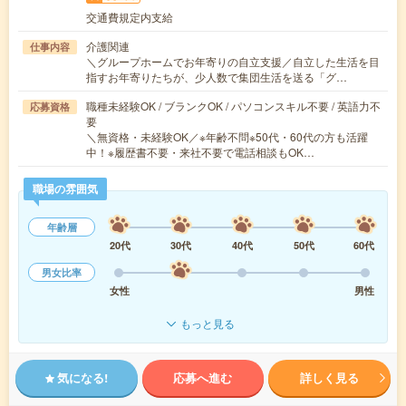
交通費規定内支給
介護関連
仕事内容
＼グループホームでお年寄りの自立支援／自立した生活を目
指すお年寄りたちが、少人数で集団生活を送る「グ…
職種未経験OK / ブランクOK / パソコンスキル不要 / 英語力不
応募資格
要
＼無資格・未経験OK／※年齢不問※50代・60代の方も活躍
中！※履歴書不要・来社不要で電話相談もOK…
職場の雰囲気
年齢層
20代
30代
40代
50代
60代
男女比率
女性
男性
もっと見る
気になる!
応募へ進む
詳しく見る