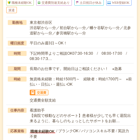
職種未経験OK
交通費別途支給あり
土日祝日が休み
WEB登録OK
派遣
東京都渋谷区
勤務地
渋谷駅から---分／初台駅から---分／幡ケ谷駅から---分／北参
道駅から---分／参宮橋駅から---分
平日のみ週3日～OK！
曜日頻度
下記時間帯よりご相談OK07:30-16:30 / 08:00-17:00 /
時間
08:30-17:3…
長期のお仕事です。開始日はご相談ください！ ※急募
期間
無資格未経験：時給1500円～ 経験者：時給1700円～ ※前
時給
払い・日払い・週払いOK
交通費
交通費全額支給
看護助手
仕事内容
【病院で移動などのサポート】患者様が少しでも早く退院出
来るように、暮らしのちょっとしたサポートをお願…
/ ブランクOK / パソコンスキル不要 / 英語力
職種未経験OK
応募資格
不要