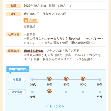
2026年10月上旬～長期 ※10月～！
期間
時給1650円 月収例 231,000円
時給
交通費
全額支給
一般事務
仕事内容
＊個人情報などのデータ入力や文書の作成 （テンプレート
あります！）＊書類の運搬や管理（重い荷物は運び…
/ ブランクOK / 英語力不要
職種未経験OK
応募資格
☆社会人経験がある方（販売、接客、アルバイトのみでも
OK！）接客・販売からのキャリアチェンジを応援♪
職場の雰囲気
年齢層
20代
30代
40代
50代
60代
男女比率
女性
男性
もっと見る