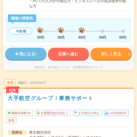
・PCでの入力が可能な方・ビジネスレベルの英語使用可能
な方
職場の雰囲気
年齢層
20代
30代
40代
50代
60代
気になる!
応募へ進む
詳しく見る
派遣会社
株式会社コスモス 首都圏採用統括グループ
未読
掲載日
2026/08/07
NEW
大手航空グループ！事務サポート
職種未経験OK
交通費別途支給あり
土日祝日が休み
WEB登録OK
派遣
東京都渋谷区
勤務地