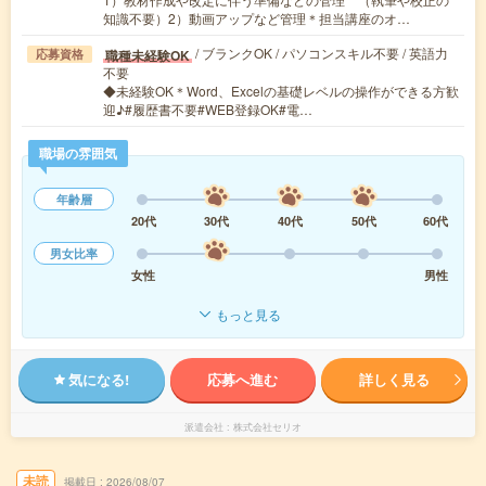
知識不要）2）動画アップなど管理＊担当講座のオ…
/ ブランクOK / パソコンスキル不要 / 英語力
職種未経験OK
応募資格
不要
◆未経験OK＊Word、Excelの基礎レベルの操作ができる方歓
迎♪#履歴書不要#WEB登録OK#電…
職場の雰囲気
年齢層
20代
30代
40代
50代
60代
男女比率
女性
男性
もっと見る
気になる!
応募へ進む
詳しく見る
派遣会社
株式会社セリオ
未読
掲載日
2026/08/07