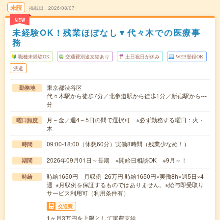
未読
掲載日
2026/08/07
NEW
未経験OK！残業ほぼなし▼代々木での医療事
務
職種未経験OK
交通費別途支給あり
土日祝日が休み
WEB登録OK
派遣
東京都渋谷区
勤務地
代々木駅から徒歩7分／北参道駅から徒歩1分／新宿駅から---
分
月～金／週4～5日の間で選択可 ※必ず勤務する曜日：火・
曜日頻度
木
09:00-18:00（休憩60分）実働8時間（残業少なめ！）
時間
2026年09月01日～長期 ※開始日相談OK ※9月～！
期間
時給1650円 月収例 26万円 時給1650円×実働8h×週5日×4
時給
週 ※月収例を保証するものではありません。※給与即受取り
サービス利用可（利用条件有）
交通費
1ヶ月3万円を上限として実費支給