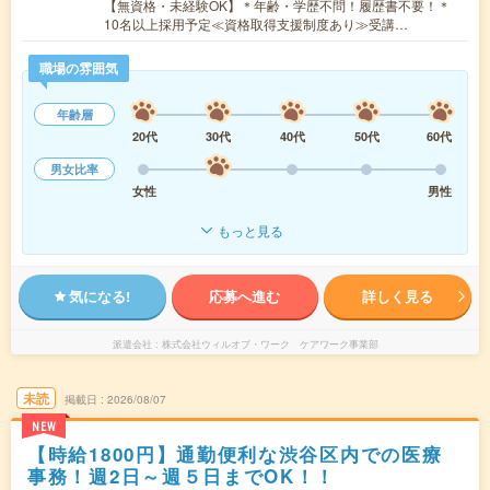
【無資格・未経験OK】＊年齢・学歴不問！履歴書不要！＊
10名以上採用予定≪資格取得支援制度あり≫受講…
職場の雰囲気
年齢層
20代
30代
40代
50代
60代
男女比率
女性
男性
もっと見る
気になる!
応募へ進む
詳しく見る
派遣会社
株式会社ウィルオブ・ワーク ケアワーク事業部
未読
掲載日
2026/08/07
NEW
【時給1800円】通勤便利な渋谷区内での医療
事務！週2日～週５日までOK！！