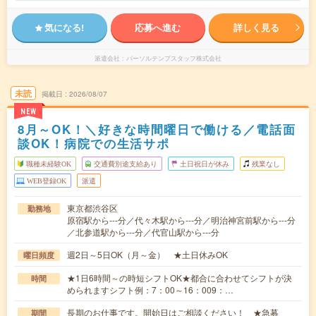
気になる!
応募へ進む
詳しく見る
派遣会社
パーソルテンプスタッフ株式会社
未読
掲載日
2026/08/07
NEW
8月～OK！＼好きな時間曜日で働ける／電話面
談OK！病院での生活サポ
職種未経験OK
交通費別途支給あり
土日祝日が休み
残業なし
WEB登録OK
派遣
東京都渋谷区
勤務地
原宿駅から---分／代々木駅から---分／明治神宮前駅から---分
／北参道駅から---分／代官山駅から---分
週2日～5日OK（月～金） ★土日休みOK
曜日頻度
★1日6時間～の時短シフトOK★都合に合わせてシフトが決
時間
められますシフト例：7：00～16：009：…
長期のお仕事です。開始日はご相談ください！ ★急募
期間