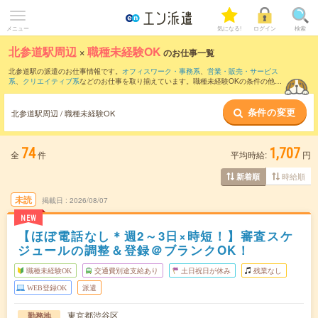
メニュー
気になる!
ログイン
検索
北参道駅周辺
×
職種未経験OK
のお仕事一覧
北参道駅の派遣のお仕事情報です。
オフィスワーク・事務系
、
営業・販売・サービス
系
、
クリエイティブ系
などのお仕事を取り揃えています。職種未経験OKの条件の他
に、
交通費別途支給あり
、
友だちと一緒の応募OK
、
残業なし
などのこだわり条件も取
り揃えています。
条件の変更
北参道駅周辺 / 職種未経験OK
74
1,707
全
件
平均時給:
円
時給順
新着順
未読
掲載日
2026/08/07
NEW
【ほぼ電話なし＊週2～3日×時短！】審査スケ
ジュールの調整＆登録＠ブランクOK！
職種未経験OK
交通費別途支給あり
土日祝日が休み
残業なし
WEB登録OK
派遣
東京都渋谷区
勤務地