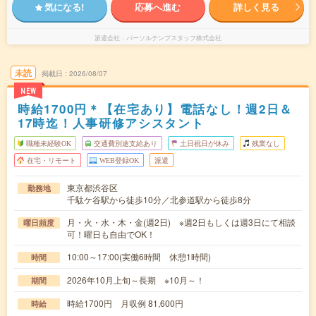
気になる!
応募へ進む
詳しく見る
派遣会社
パーソルテンプスタッフ株式会社
未読
掲載日
2026/08/07
NEW
時給1700円＊【在宅あり】電話なし！週2日＆
17時迄！人事研修アシスタント
職種未経験OK
交通費別途支給あり
土日祝日が休み
残業なし
在宅・リモート
WEB登録OK
派遣
東京都渋谷区
勤務地
千駄ケ谷駅から徒歩10分／北参道駅から徒歩8分
月・火・水・木・金(週2日) ※週2日もしくは週3日にて相談
曜日頻度
可！曜日も自由でOK！
10:00～17:00(実働6時間 休憩1時間)
時間
2026年10月上旬～長期 ※10月～！
期間
時給1700円 月収例 81,600円
時給