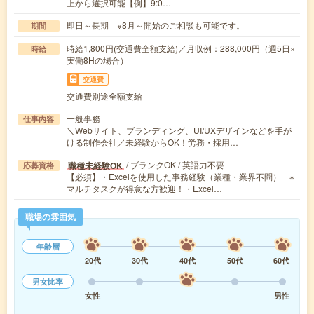
上から選択可能【例】9:0…
即日～長期 ※8月～開始のご相談も可能です。
期間
時給1,800円(交通費全額支給)／月収例：288,000円（週5日×
時給
実働8Hの場合）
交通費
交通費別途全額支給
一般事務
仕事内容
＼Webサイト、ブランディング、UI/UXデザインなどを手が
ける制作会社／未経験からOK！労務・採用…
/ ブランクOK / 英語力不要
職種未経験OK
応募資格
【必須】・Excelを使用した事務経験（業種・業界不問） ※
マルチタスクが得意な方歓迎！・Excel…
職場の雰囲気
年齢層
20代
30代
40代
50代
60代
男女比率
女性
男性