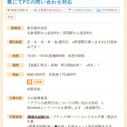
業にてFCの問い合わせ対応
職種未経験OK
交通費別途支給あり
土日祝日が休み
WEB登録OK
派遣
東京都渋谷区
勤務地
北参道駅から徒歩6分／原宿駅から徒歩8分
月・火・水・木・金(週3日) ※希望曜日選べます♪土日祝休
曜日頻度
みです！
10:00～19:00(実働8時間 休憩1時間)
時間
【急募】即日～長期 即日開始OK！ ※8月～！
期間
時給1830円 月収例 175,680円
時給
交通費
全額支給
その他事務系
仕事内容
＊アプリの使用方法についての問い合わせ対応 L
Zendeskというツールを使用します (未経験可)…
/ ブランクOK / パソコンスキル不要 / 英語力
職種未経験OK
応募資格
不要
※業界未経験OK！◆社内・社外チャット対応経験ある方