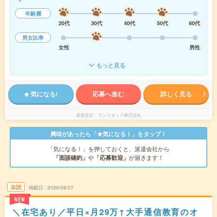
年齢層
20代
30代
40代
50代
60代
男女比率
女性
男性
もっと見る
気になる!
応募へ進む
詳しく見る
派遣会社
ランスタッド株式会社
興味があったら「★気になる！」をタップ！
「気になる！」を押しておくと、派遣会社から
「面談確約」
や
「応募歓迎」
が届きます！
未読
掲載日
2026/08/07
NEW
＼在宅あり／平日×月29万↑大手通信教育のオ