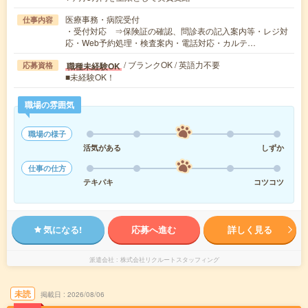
医療事務・病院受付
仕事内容
・受付対応 ⇒保険証の確認、問診表の記入案内等・レジ対
応・Web予約処理・検査案内・電話対応・カルテ…
/ ブランクOK / 英語力不要
職種未経験OK
応募資格
■未経験OK！
職場の雰囲気
職場の様子
活気がある
しずか
仕事の仕方
テキパキ
コツコツ
気になる!
応募へ進む
詳しく見る
派遣会社
株式会社リクルートスタッフィング
未読
掲載日
2026/08/06