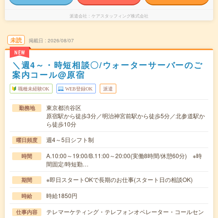
派遣会社
ケアスタッフィング株式会社
未読
掲載日
2026/08/07
NEW
＼週4～・時短相談〇/ウォーターサーバーのご
案内コール@原宿
職種未経験OK
WEB登録OK
派遣
東京都渋谷区
勤務地
原宿駅から徒歩3分／明治神宮前駅から徒歩5分／北参道駅か
ら徒歩10分
週4～5日シフト制
曜日頻度
A.10:00～19:00/B.11:00～20:00(実働8時間/休憩60分) ※時
時間
間固定/時短勤…
※即日スタートOKで長期のお仕事(スタート日の相談OK)
期間
時給1850円
時給
テレマーケティング・テレフォンオペレーター・コールセン
仕事内容