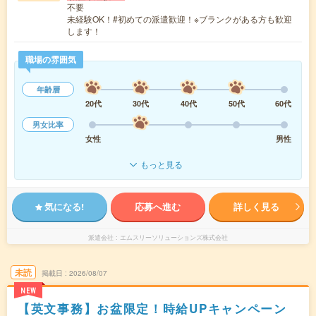
不要
未経験OK！#初めての派遣歓迎！※ブランクがある方も歓迎
します！
職場の雰囲気
年齢層
20代
30代
40代
50代
60代
男女比率
女性
男性
もっと見る
気になる!
応募へ進む
詳しく見る
派遣会社
エムスリーソリューションズ株式会社
未読
掲載日
2026/08/07
NEW
【英文事務】お盆限定！時給UPキャンペーン