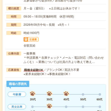
北参道駅から徒歩5分／原宿駅から徒歩10分
月～金（週5日） ※土日祝はお休みです！
曜日頻度
09:00～18:00(実働8時間 休憩1時間)
時間
2026年09月中旬～長期 ※9月～！
期間
時給1600円
時給
交通費
全額支給
一般事務
仕事内容
＊申請業務＊在庫チェック＊メール・電話対応（問い合わせ
ふくむ）～業務については社員の方より教えて教え…
/ ブランクOK / 英語力不要
職種未経験OK
応募資格
※業界未経験OK！※事務未経験OK！
職場の雰囲気
年齢層
20代
30代
40代
50代
60代
男女比率