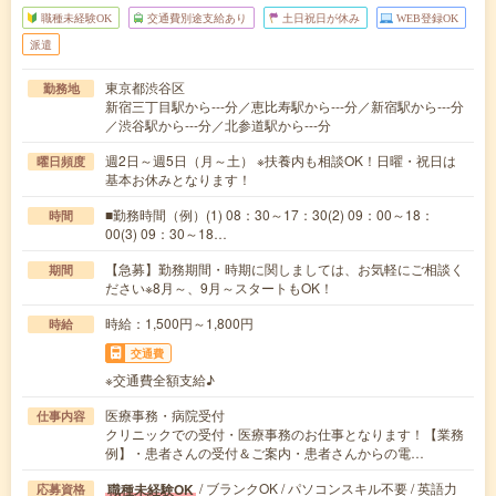
職種未経験OK
交通費別途支給あり
土日祝日が休み
WEB登録OK
派遣
東京都渋谷区
勤務地
新宿三丁目駅から---分／恵比寿駅から---分／新宿駅から---分
／渋谷駅から---分／北参道駅から---分
週2日～週5日（月～土） ※扶養内も相談OK！日曜・祝日は
曜日頻度
基本お休みとなります！
■勤務時間（例）(1) 08：30～17：30(2) 09：00～18：
時間
00(3) 09：30～18…
【急募】勤務期間・時期に関しましては、お気軽にご相談く
期間
ださい※8月～、9月～スタートもOK！
時給：1,500円～1,800円
時給
交通費
※交通費全額支給♪
医療事務・病院受付
仕事内容
クリニックでの受付・医療事務のお仕事となります！【業務
例】・患者さんの受付＆ご案内・患者さんからの電…
/ ブランクOK / パソコンスキル不要 / 英語力
職種未経験OK
応募資格