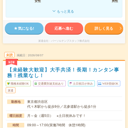
女性
男性
もっと見る
気になる!
応募へ進む
詳しく見る
派遣会社
パーソルテンプスタッフ株式会社
未読
掲載日
2026/08/07
NEW
【未経験大歓迎】大手共済！長期！カンタン事
務！残業なし！
職種未経験OK
交通費別途支給あり
土日祝日が休み
WEB登録OK
派遣
東京都渋谷区
勤務地
代々木駅から徒歩9分／北参道駅から徒歩1分
月～金（週5日） ※土日祝休みです！
曜日頻度
09:00～17:00(実働7時間 休憩1時間)
時間