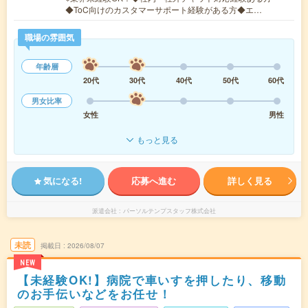
◆ToC向けのカスタマーサポート経験がある方◆エ…
職場の雰囲気
年齢層
20代
30代
40代
50代
60代
男女比率
女性
男性
もっと見る
気になる!
応募へ進む
詳しく見る
派遣会社
パーソルテンプスタッフ株式会社
未読
掲載日
2026/08/07
NEW
【未経験OK!】病院で車いすを押したり、移動
のお手伝いなどをお任せ！