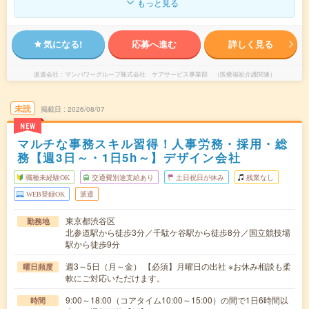
もっと見る
気になる!
応募へ進む
詳しく見る
派遣会社
マンパワーグループ株式会社 ケアサービス事業部 （医療福祉介護関連）
未読
掲載日
2026/08/07
NEW
マルチな事務スキル習得！人事労務・採用・総
務【週3日～・1日5h～】デザイン会社
職種未経験OK
交通費別途支給あり
土日祝日が休み
残業なし
WEB登録OK
派遣
東京都渋谷区
勤務地
北参道駅から徒歩3分／千駄ケ谷駅から徒歩8分／国立競技場
駅から徒歩9分
週3～5日（月～金） 【必須】月曜日の出社 ※お休み相談も柔
曜日頻度
軟にご対応いただけます。
9:00～18:00（コアタイム10:00～15:00）の間で1日6時間以
時間