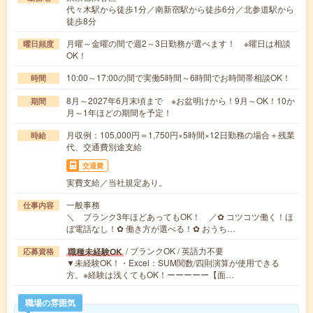
代々木駅から徒歩1分／南新宿駅から徒歩6分／北参道駅から
徒歩8分
月曜～金曜の間で週2～3日勤務が選べます！ ※曜日は相談
曜日頻度
OK！
10:00～17:00の間で実働5時間～6時間でお時間帯相談OK！
時間
8月～2027年6月末頃まで ※お盆明けから！9月～OK！10か
期間
月～1年ほどの期間を予定！
月収例：105,000円＝1,750円×5時間×12日勤務の場合＋残業
時給
代、交通費別途支給
交通費
実費支給／当社規定あり。
一般事務
仕事内容
＼ ブランク3年ほどあってもOK！ ／✿ コツコツ働く！ほ
ぼ電話なし！✿ 働き方が選べる！✿ おうち…
/ ブランクOK / 英語力不要
職種未経験OK
応募資格
▼未経験OK！・Excel：SUM関数/四則演算が使用できる
方。※経験は浅くてもOK！ーーーーー【面…
職場の雰囲気