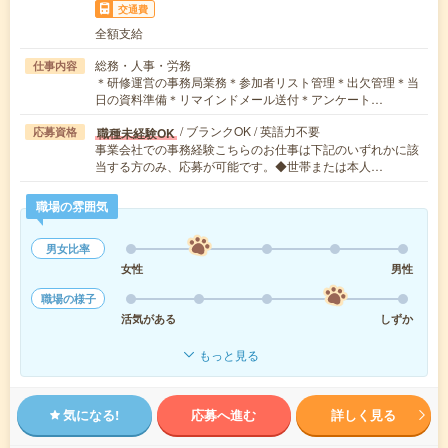
交通費
全額支給
総務・人事・労務
仕事内容
＊研修運営の事務局業務＊参加者リスト管理＊出欠管理＊当
日の資料準備＊リマインドメール送付＊アンケート…
/ ブランクOK / 英語力不要
職種未経験OK
応募資格
事業会社での事務経験こちらのお仕事は下記のいずれかに該
当する方のみ、応募が可能です。◆世帯または本人…
職場の雰囲気
男女比率
女性
男性
職場の様子
活気がある
しずか
もっと見る
気になる!
応募へ進む
詳しく見る