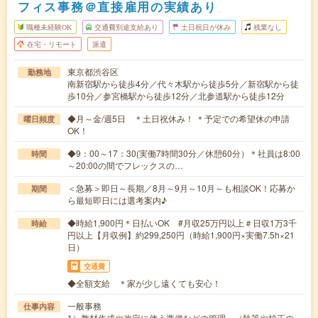
フィス事務＠直接雇用の実績あり
職種未経験OK
交通費別途支給あり
土日祝日が休み
残業なし
在宅・リモート
派遣
東京都渋谷区
勤務地
南新宿駅から徒歩4分／代々木駅から徒歩5分／新宿駅から徒
歩10分／参宮橋駅から徒歩12分／北参道駅から徒歩12分
◆月～金/週5日 ＊土日祝休み！ ＊予定での希望休の申請
曜日頻度
OK！
◆9：00～17：30(実働7時間30分／休憩60分）＊社員は8:00
時間
～20:00の間でフレックスの…
＜急募＞即日～長期／8月～9月～10月～も相談OK！応募か
期間
ら最短即日には選考案内♪
◆時給1,900円＊日払いOK #月収25万円以上＃日収1万3千
時給
円以上【月収例】約299,250円（時給1,900円×実働7.5h×21
日）
交通費
◆全額支給 ＊家が少し遠くても安心！
一般事務
仕事内容
1）教材作成や改定に伴う準備などの管理 （執筆や校正の