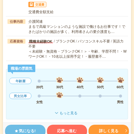
交通費
交通費全額支給
介護関連
仕事内容
まるで高級マンションのような施設で働けるお仕事です！で
きたばかりの施設が多く、利用者さんの要介護度も…
/ ブランクOK / パソコンスキル不要 / 英語力
職種未経験OK
応募資格
不要
＜未経験・無資格・ブランクOK！＞・年齢、学歴不問！・W
ワークOK！・10名以上採用予定！・履歴書不…
職場の雰囲気
年齢層
20代
30代
40代
50代
60代
男女比率
女性
男性
もっと見る
気になる!
応募へ進む
詳しく見る