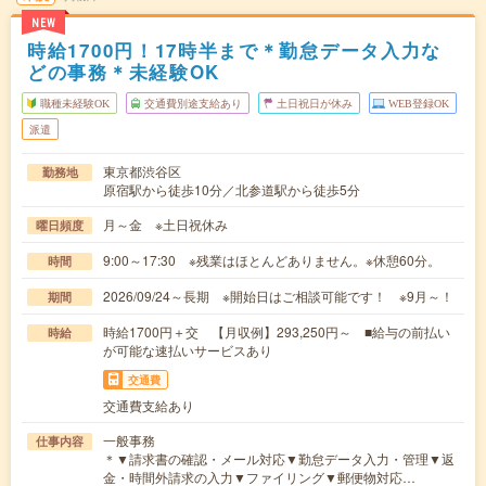
NEW
時給1700円！17時半まで＊勤怠データ入力な
どの事務＊未経験OK
職種未経験OK
交通費別途支給あり
土日祝日が休み
WEB登録OK
派遣
東京都渋谷区
勤務地
原宿駅から徒歩10分／北参道駅から徒歩5分
月～金 ※土日祝休み
曜日頻度
9:00～17:30 ※残業はほとんどありません。※休憩60分。
時間
2026/09/24～長期 ※開始日はご相談可能です！ ※9月～！
期間
時給1700円＋交 【月収例】293,250円～ ■給与の前払い
時給
が可能な速払いサービスあり
交通費
交通費支給あり
一般事務
仕事内容
＊▼請求書の確認・メール対応▼勤怠データ入力・管理▼返
金・時間外請求の入力▼ファイリング▼郵便物対応…