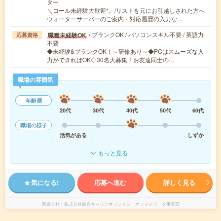
ター
＼コール未経験大歓迎*。/リストを元にお引越しされた方へ
ウォーターサーバーのご案内・対応履歴の入力な…
/ ブランクOK / パソコンスキル不要 / 英語力
職種未経験OK
応募資格
不要
◆未経験&ブランクOK！～研修あり～◆PCはスムーズな入
力ができればOK◇30名大募集！お友達同士の…
職場の雰囲気
年齢層
20代
30代
40代
50代
60代
職場の様子
活気がある
しずか
もっと見る
気になる!
応募へ進む
詳しく見る
派遣会社
株式会社綜合キャリアオプション オフィスワーク事業部