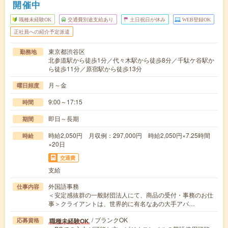
開催中
職種未経験OK
交通費別途支給あり
土日祝日が休み
WEB登録OK
正社員への紹介予定派遣
東京都渋谷区
勤務地
北参道駅から徒歩1分／代々木駅から徒歩8分／千駄ケ谷駅か
ら徒歩11分／原宿駅から徒歩13分
月～金
曜日頻度
9:00～17:15
時間
即日～長期
期間
時給2,050円 月収例：297,000円 時給2,050円×7.25時間
時給
×20日
交通費
支給
外国語事務
仕事内容
＜安定感抜群の一般財団法人にて、商品の受付・事務のお仕
事＞クライアントは、世界的に有名なあの大手アパ…
/ ブランクOK
職種未経験OK
応募資格