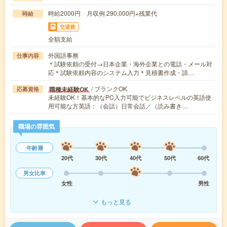
時給2000円 月収例 290,000円+残業代
時給
交通費
全額支給
外国語事務
仕事内容
＊試験依頼の受付→日本企業・海外企業との電話・メール対
応＊試験依頼内容のシステム入力＊見積書作成・請…
/ ブランクOK
職種未経験OK
応募資格
未経験OK！基本的なPC入力可能でビジネスレベルの英語使
用可能な方英語：（会話）日常会話／（読み書き…
職場の雰囲気
年齢層
20代
30代
40代
50代
60代
男女比率
女性
男性
もっと見る