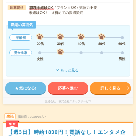
/ ブランクOK / 英語力不要
職種未経験OK
応募資格
未経験OK！ #初めての派遣歓迎
職場の雰囲気
年齢層
20代
30代
40代
50代
60代
男女比率
女性
男性
もっと見る
気になる!
応募へ進む
詳しく見る
派遣会社
株式会社スタッフサービス
未読
掲載日
2026/08/07
NEW
【週3日】時給1830円！電話なし！エンタメ企