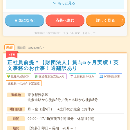
もっと見る
気になる!
応募へ進む
詳しく見る
派遣会社
株式会社ビースタイル スマートキャリア
未読
掲載日
2026/08/07
NEW
正社員前提＊【財団法人】賞与5ヶ月実績！英
文事務のお仕事！通翻訳あり
職種未経験OK
交通費別途支給あり
土日祝日が休み
WEB登録OK
正社員への紹介予定派遣
東京都渋谷区
勤務地
北参道駅から徒歩2分／代々木駅から徒歩8分
月～金（週5日） ※土日祝が完全にお休み
曜日頻度
09:00～17:15(実働7時間15分 休憩1時間)
時間
【急募】即日～長期 ※8月～！
期間