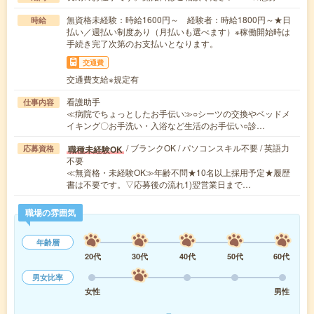
無資格未経験：時給1600円～ 経験者：時給1800円～★日
時給
払い／週払い制度あり（月払いも選べます）※稼働開始時は
手続き完了次第のお支払いとなります。
交通費
交通費支給※規定有
看護助手
仕事内容
≪病院でちょっとしたお手伝い≫○シーツの交換やベッドメ
イキング〇お手洗い・入浴など生活のお手伝い○診…
/ ブランクOK / パソコンスキル不要 / 英語力
職種未経験OK
応募資格
不要
≪無資格・未経験OK≫年齢不問★10名以上採用予定★履歴
書は不要です。▽応募後の流れ1)翌営業日まで…
職場の雰囲気
年齢層
20代
30代
40代
50代
60代
男女比率
女性
男性