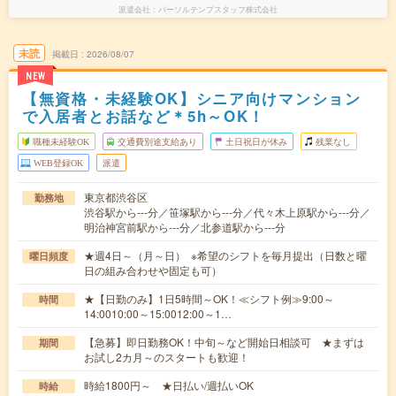
派遣会社
パーソルテンプスタッフ株式会社
未読
掲載日
2026/08/07
NEW
【無資格・未経験OK】シニア向けマンション
で入居者とお話など＊5h～OK！
職種未経験OK
交通費別途支給あり
土日祝日が休み
残業なし
WEB登録OK
派遣
東京都渋谷区
勤務地
渋谷駅から---分／笹塚駅から---分／代々木上原駅から---分／
明治神宮前駅から---分／北参道駅から---分
★週4日～（月～日） ※希望のシフトを毎月提出（日数と曜
曜日頻度
日の組み合わせや固定も可）
★【日勤のみ】1日5時間～OK！≪シフト例≫9:00～
時間
14:0010:00～15:0012:00～1…
【急募】即日勤務OK！中旬～など開始日相談可 ★まずは
期間
お試し2カ月～のスタートも歓迎！
時給1800円～ ★日払い/週払いOK
時給