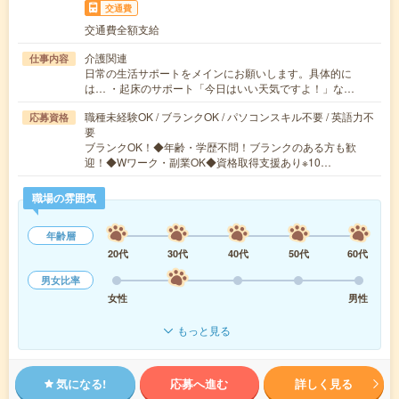
交通費
交通費全額支給
介護関連
仕事内容
日常の生活サポートをメインにお願いします。具体的に
は… ・起床のサポート「今日はいい天気ですよ！」な…
職種未経験OK / ブランクOK / パソコンスキル不要 / 英語力不
応募資格
要
ブランクOK！◆年齢・学歴不問！ブランクのある方も歓
迎！◆Wワーク・副業OK◆資格取得支援あり※10…
職場の雰囲気
年齢層
20代
30代
40代
50代
60代
男女比率
女性
男性
もっと見る
気になる!
応募へ進む
詳しく見る