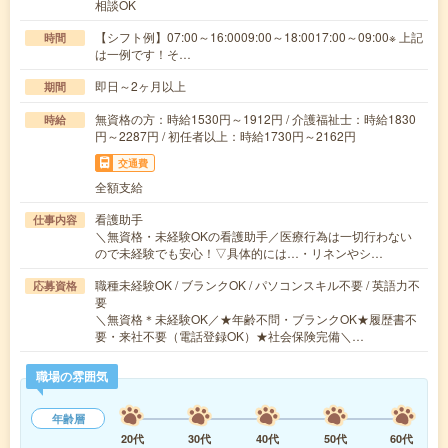
相談OK
【シフト例】07:00～16:0009:00～18:0017:00～09:00※ 上記
時間
は一例です！そ…
即日～2ヶ月以上
期間
無資格の方：時給1530円～1912円 / 介護福祉士：時給1830
時給
円～2287円 / 初任者以上：時給1730円～2162円
交通費
全額支給
看護助手
仕事内容
＼無資格・未経験OKの看護助手／医療行為は一切行わない
ので未経験でも安心！▽具体的には…・リネンやシ…
職種未経験OK / ブランクOK / パソコンスキル不要 / 英語力不
応募資格
要
＼無資格＊未経験OK／★年齢不問・ブランクOK★履歴書不
要・来社不要（電話登録OK）★社会保険完備＼…
職場の雰囲気
年齢層
20代
30代
40代
50代
60代