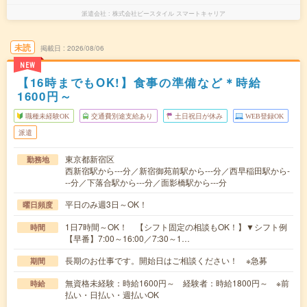
派遣会社
株式会社ビースタイル スマートキャリア
未読
掲載日
2026/08/06
NEW
【16時までもOK!】食事の準備など＊時給
1600円～
職種未経験OK
交通費別途支給あり
土日祝日が休み
WEB登録OK
派遣
東京都新宿区
勤務地
西新宿駅から---分／新宿御苑前駅から---分／西早稲田駅から-
--分／下落合駅から---分／面影橋駅から---分
平日のみ週3日～OK！
曜日頻度
1日7時間～OK！ 【シフト固定の相談もOK！】▼シフト例
時間
【早番】7:00～16:00／7:30～1…
長期のお仕事です。開始日はご相談ください！ ※急募
期間
無資格未経験：時給1600円～ 経験者：時給1800円～ ※前
時給
払い・日払い・週払いOK