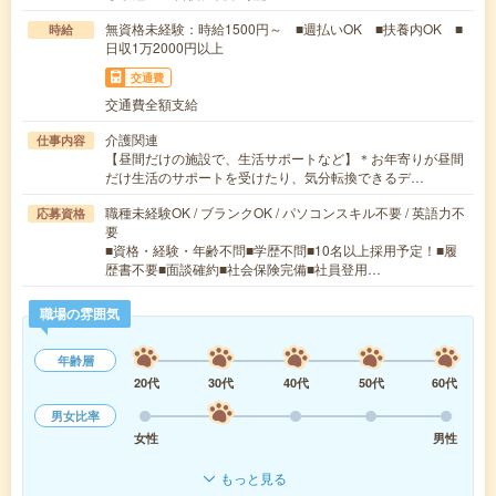
無資格未経験：時給1500円～ ■週払いOK ■扶養内OK ■
時給
日収1万2000円以上
交通費
交通費全額支給
介護関連
仕事内容
【昼間だけの施設で、生活サポートなど】＊お年寄りが昼間
だけ生活のサポートを受けたり、気分転換できるデ…
職種未経験OK / ブランクOK / パソコンスキル不要 / 英語力不
応募資格
要
■資格・経験・年齢不問■学歴不問■10名以上採用予定！■履
歴書不要■面談確約■社会保険完備■社員登用…
職場の雰囲気
年齢層
20代
30代
40代
50代
60代
男女比率
女性
男性
もっと見る