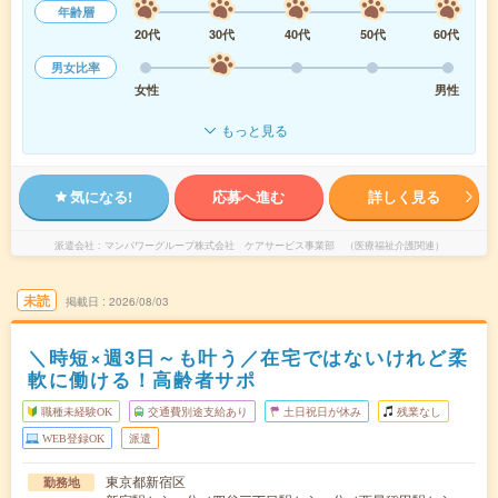
年齢層
20代
30代
40代
50代
60代
男女比率
女性
男性
もっと見る
気になる!
応募へ進む
詳しく見る
派遣会社
マンパワーグループ株式会社 ケアサービス事業部 （医療福祉介護関連）
未読
掲載日
2026/08/03
＼時短×週3日～も叶う／在宅ではないけれど柔
軟に働ける！高齢者サポ
職種未経験OK
交通費別途支給あり
土日祝日が休み
残業なし
WEB登録OK
派遣
東京都新宿区
勤務地