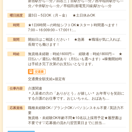
新宿駅から---分／四谷三丁目駅から---分／西早稲田駅から---
分／中井駅から---分／早稲田(都電荒川線)駅から---分
週3日～5日OK（月～金） ★土日休みOK
曜日頻度
★1日6時間～の時短シフトOK★スタート時間選べます！
時間
7:00～16:009:00～17:0011:…
開始日はご相談ください！ ★急募 ★職場が気に入れば、
期間
長期でも働けます！
無資格未経験：時給1600円～ 経験者：時給1800円～ ★
時給
日払い／週払い制度あり（月払いも選べます）※稼働開始時
は手続き完了次第のお支払いとなります。
交通費
交通費全額支給※規定有
介護関連
仕事内容
＊入居者の方の「ありがとう」が嬉しい＊ お年寄りを笑顔に
する介護のお仕事です。おじいちゃん、おばあち…
職種未経験OK / ブランクOK / パソコンスキル不要 / 英語力不
応募資格
要
無資格・未経験OK年齢不問★10名以上採用予定★履歴書は
不要です▽応募後の流れ1)翌営業日までに担当…