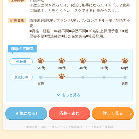
≪散歩に付き添ったり、お話し相手になったり≫「え？意外
に簡単！」と思うくらい、スグできる仕事からスタ…
職種未経験OK / ブランクOK / パソコンスキル不要 / 英語力不
応募資格
要
■資格・経験・年齢不問■学歴不問■10名以上採用予定！■履
歴書不要■面談確約■社会保険完備■社員登用…
職場の雰囲気
年齢層
20代
30代
40代
50代
60代
男女比率
女性
男性
もっと見る
気になる!
応募へ進む
詳しく見る
派遣会社
日研トータルソーシング株式会社 メディカルケア事業部