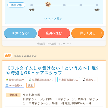
男女比率
女性
男性
もっと見る
気になる!
応募へ進む
詳しく見る
派遣会社
株式会社ニッソーネット
未読
掲載日
2026/08/03
【フルタイムじゃ働けない！という方へ】週2
や時短もOK＊ケアスタッフ
職種未経験OK
交通費別途支給あり
土日祝日が休み
残業なし
WEB登録OK
派遣
東京都新宿区
勤務地
新宿駅から---分／四谷三丁目駅から---分／西早稲田駅から---
分／中井駅から---分／早稲田(都電荒川線)駅から---分