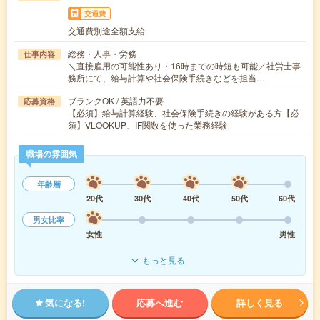
交通費
交通費別途全額支給
総務・人事・労務
仕事内容
＼直接雇用の可能性あり・16時までの時短も可能／社労士事
務所にて、給与計算や社会保険手続きなどを担当…
ブランクOK / 英語力不要
応募資格
【必須】給与計算経験、社会保険手続きの経験がある方【必
須】VLOOKUP、IF関数を使った業務経験
職場の雰囲気
年齢層
20代
30代
40代
50代
60代
男女比率
女性
男性
もっと見る
気になる!
応募へ進む
詳しく見る