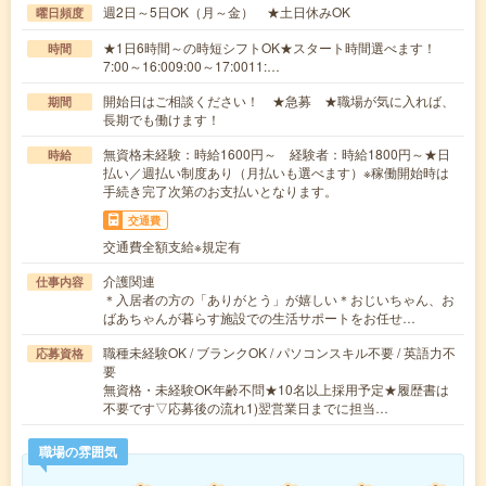
週2日～5日OK（月～金） ★土日休みOK
曜日頻度
★1日6時間～の時短シフトOK★スタート時間選べます！
時間
7:00～16:009:00～17:0011:…
開始日はご相談ください！ ★急募 ★職場が気に入れば、
期間
長期でも働けます！
無資格未経験：時給1600円～ 経験者：時給1800円～★日
時給
払い／週払い制度あり（月払いも選べます）※稼働開始時は
手続き完了次第のお支払いとなります。
交通費
交通費全額支給※規定有
介護関連
仕事内容
＊入居者の方の「ありがとう」が嬉しい＊おじいちゃん、お
ばあちゃんが暮らす施設での生活サポートをお任せ…
職種未経験OK / ブランクOK / パソコンスキル不要 / 英語力不
応募資格
要
無資格・未経験OK年齢不問★10名以上採用予定★履歴書は
不要です▽応募後の流れ1)翌営業日までに担当…
職場の雰囲気