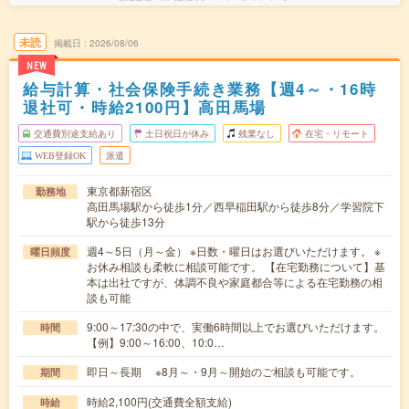
未読
掲載日
2026/08/06
NEW
給与計算・社会保険手続き業務【週4～・16時
退社可・時給2100円】高田馬場
交通費別途支給あり
土日祝日が休み
残業なし
在宅・リモート
WEB登録OK
派遣
東京都新宿区
勤務地
高田馬場駅から徒歩1分／西早稲田駅から徒歩8分／学習院下
駅から徒歩13分
週4～5日（月～金） ※日数・曜日はお選びいただけます。 ※
曜日頻度
お休み相談も柔軟に相談可能です。 【在宅勤務について】基
本は出社ですが、体調不良や家庭都合等による在宅勤務の相
談も可能
9:00～17:30の中で、実働6時間以上でお選びいただけます。
時間
【例】9:00～16:00、10:0…
即日～長期 ※8月～・9月～開始のご相談も可能です。
期間
時給2,100円(交通費全額支給)
時給