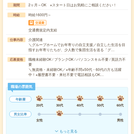
2ヶ月～OK ※スタート日はお気軽にご相談ください！
期間
時給1600円～
時給
交通費
交通費規定内支給
介護関連
仕事内容
＼グループホームでお年寄りの自立支援／自立した生活を目
指すお年寄りたちが、少人数で集団生活を送る「グ…
職種未経験OK / ブランクOK / パソコンスキル不要 / 英語力不
応募資格
要
＼無資格・未経験OK／※年齢不問※50代・60代の方も活躍
中！※履歴書不要・来社不要で電話相談もOK…
職場の雰囲気
年齢層
20代
30代
40代
50代
60代
男女比率
女性
男性
もっと見る