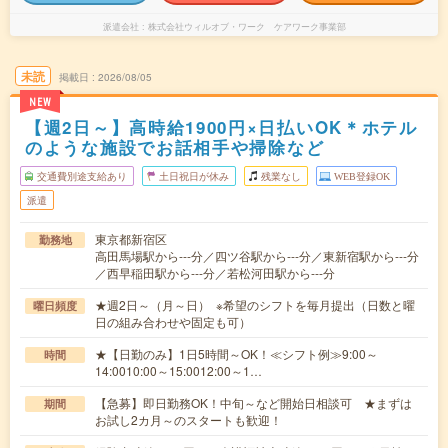
派遣会社
株式会社ウィルオブ・ワーク ケアワーク事業部
未読
掲載日
2026/08/05
NEW
【週2日～】高時給1900円×日払いOK＊ホテル
のような施設でお話相手や掃除など
交通費別途支給あり
土日祝日が休み
残業なし
WEB登録OK
派遣
東京都新宿区
勤務地
高田馬場駅から---分／四ツ谷駅から---分／東新宿駅から---分
／西早稲田駅から---分／若松河田駅から---分
★週2日～（月～日） ※希望のシフトを毎月提出（日数と曜
曜日頻度
日の組み合わせや固定も可）
★【日勤のみ】1日5時間～OK！≪シフト例≫9:00～
時間
14:0010:00～15:0012:00～1…
【急募】即日勤務OK！中旬～など開始日相談可 ★まずは
期間
お試し2カ月～のスタートも歓迎！