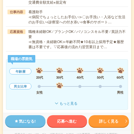
交通費全額支給※規定有
看護助手
仕事内容
≪病院でちょっとしたお手伝い≫〇お手洗い・入浴など生活
のお手伝い○診察室への付き添い○食事のサポート…
職種未経験OK / ブランクOK / パソコンスキル不要 / 英語力不
応募資格
要
≪無資格・未経験OK≫年齢不問★10名以上採用予定★履歴
書は不要です。▽応募後の流れ1)翌営業日まで…
職場の雰囲気
年齢層
20代
30代
40代
50代
60代
男女比率
女性
男性
もっと見る
気になる!
応募へ進む
詳しく見る