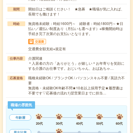
開始日はご相談ください！ ★急募 ★職場が気に入れば、
期間
長期でも働けます！
無資格未経験：時給1600円～ 経験者：時給1800円～★日
時給
払い／週払い制度あり（月払いも選べます）※稼働開始時は
手続き完了次第のお支払いとなります。
交通費
交通費全額支給※規定有
介護関連
仕事内容
＊入居者の方の「ありがとう」が嬉しい＊お年寄りを笑顔に
する介護のお仕事です。おじいちゃん、おばあちゃ…
職種未経験OK / ブランクOK / パソコンスキル不要 / 英語力不
応募資格
要
無資格・未経験OK年齢不問★10名以上採用予定★履歴書は
不要です▽応募後の流れ1)翌営業日までに担当…
職場の雰囲気
年齢層
20代
30代
40代
50代
60代
男女比率