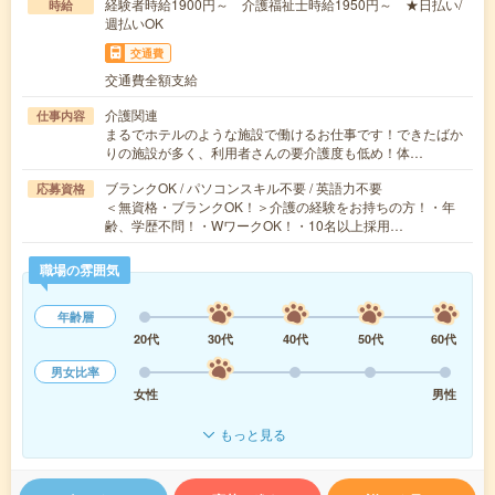
経験者時給1900円～ 介護福祉士時給1950円～ ★日払い/
時給
週払いOK
交通費
交通費全額支給
介護関連
仕事内容
まるでホテルのような施設で働けるお仕事です！できたばか
りの施設が多く、利用者さんの要介護度も低め！体…
ブランクOK / パソコンスキル不要 / 英語力不要
応募資格
＜無資格・ブランクOK！＞介護の経験をお持ちの方！・年
齢、学歴不問！・WワークOK！・10名以上採用…
職場の雰囲気
年齢層
20代
30代
40代
50代
60代
男女比率
女性
男性
もっと見る