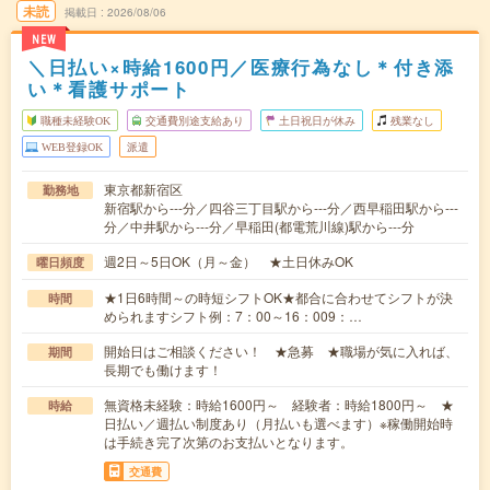
未読
掲載日
2026/08/06
NEW
＼日払い×時給1600円／医療行為なし＊付き添
い＊看護サポート
職種未経験OK
交通費別途支給あり
土日祝日が休み
残業なし
WEB登録OK
派遣
東京都新宿区
勤務地
新宿駅から---分／四谷三丁目駅から---分／西早稲田駅から---
分／中井駅から---分／早稲田(都電荒川線)駅から---分
週2日～5日OK（月～金） ★土日休みOK
曜日頻度
★1日6時間～の時短シフトOK★都合に合わせてシフトが決
時間
められますシフト例：7：00～16：009：…
開始日はご相談ください！ ★急募 ★職場が気に入れば、
期間
長期でも働けます！
無資格未経験：時給1600円～ 経験者：時給1800円～ ★
時給
日払い／週払い制度あり（月払いも選べます）※稼働開始時
は手続き完了次第のお支払いとなります。
交通費