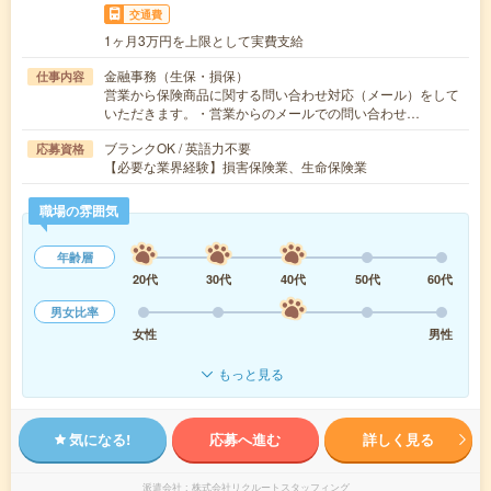
交通費
1ヶ月3万円を上限として実費支給
金融事務（生保・損保）
仕事内容
営業から保険商品に関する問い合わせ対応（メール）をして
いただきます。・営業からのメールでの問い合わせ…
ブランクOK / 英語力不要
応募資格
【必要な業界経験】損害保険業、生命保険業
職場の雰囲気
年齢層
20代
30代
40代
50代
60代
男女比率
女性
男性
もっと見る
気になる!
応募へ進む
詳しく見る
派遣会社
株式会社リクルートスタッフィング