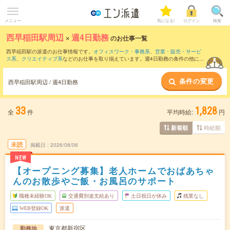
メニュー
気になる!
ログイン
検索
西早稲田駅周辺
×
週4日勤務
のお仕事一覧
西早稲田駅の派遣のお仕事情報です。
オフィスワーク・事務系
、
営業・販売・サービ
ス系
、
クリエイティブ系
などのお仕事を取り揃えています。週4日勤務の条件の他に、
交通費別途支給あり
、
職種未経験OK
、
友だちと一緒の応募OK
などのこだわり条件も
取り揃えています。
条件の変更
西早稲田駅周辺 / 週4日勤務
33
1,828
全
件
平均時給:
円
時給順
新着順
未読
掲載日
2026/08/06
NEW
【オープニング募集】老人ホームでおばあちゃ
んのお散歩やご飯・お風呂のサポート
職種未経験OK
交通費別途支給あり
土日祝日が休み
残業なし
WEB登録OK
派遣
東京都新宿区
勤務地