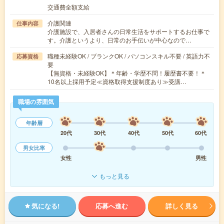
交通費全額支給
介護関連
仕事内容
介護施設で、入居者さんの日常生活をサポートするお仕事で
す。介護というより、日常のお手伝いが中心なので…
職種未経験OK / ブランクOK / パソコンスキル不要 / 英語力不
応募資格
要
【無資格・未経験OK】＊年齢・学歴不問！履歴書不要！＊
10名以上採用予定≪資格取得支援制度あり≫受講…
職場の雰囲気
年齢層
20代
30代
40代
50代
60代
男女比率
女性
男性
もっと見る
気になる!
応募へ進む
詳しく見る