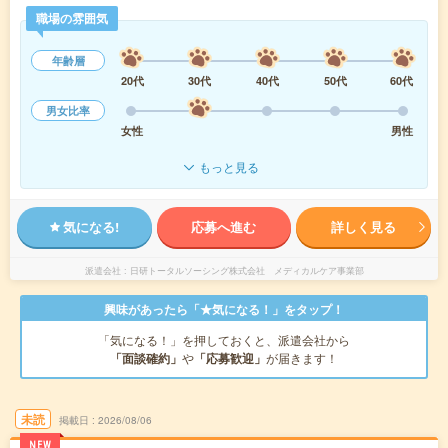
職場の雰囲気
年齢層
20代
30代
40代
50代
60代
男女比率
女性
男性
もっと見る
気になる!
応募へ進む
詳しく見る
派遣会社
日研トータルソーシング株式会社 メディカルケア事業部
興味があったら「★気になる！」をタップ！
「気になる！」を押しておくと、派遣会社から
「面談確約」
や
「応募歓迎」
が届きます！
未読
掲載日
2026/08/06
NEW