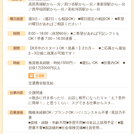
高田馬場駅から---分／四ツ谷駅から---分／東新宿駅から---分
／西早稲田駅から---分／若松河田駅から---分
週3日～（週2日～も相談OK） ■曜日固定の相談OK！ ■希望
曜日頻度
の曜日があればご相談ください！
9:00～18:00（休憩60分）■ご希望があれば下記シフトも
時間
OK！早番 7:00～16:00遅番 …
【8月中のスタートOK！急募！】2カ月～ ■ご応募から最短
期間
2～3日後に就業が可能です！
無資格未経験：時給1500円～ ■週払いOK ■扶養内OK ■
時給
日収1万2000円以上
交通費
交通費全額支給
介護関連
仕事内容
≪散歩に付き添ったり、お話し相手になったり≫「え？意外
に簡単！」と思うくらい、スグできる仕事からスタ…
職種未経験OK / ブランクOK / パソコンスキル不要 / 英語力不
応募資格
要
■資格・経験・年齢不問■学歴不問■10名以上採用予定！■履
歴書不要■面談確約■社会保険完備■社員登用…