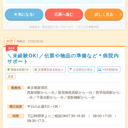
気になる!
応募へ進む
詳しく見る
派遣会社
株式会社スタッフサービス メディカル事業本部
未読
掲載日
2026/08/04
NEW
＼未経験OK!／伝票や物品の準備など＊病院内
サポート
職種未経験OK
交通費別途支給あり
土日祝日が休み
WEB登録OK
派遣
東京都新宿区
勤務地
西新宿駅から---分／新宿御苑前駅から---分／西早稲田駅から-
--分／下落合駅から---分／面影橋駅から---分
平日のみ週3日～OK！
曜日頻度
下記時間帯よりご相談OK07:30-16:30 / 08:00-17:00 /
時間
08:30-17:3…