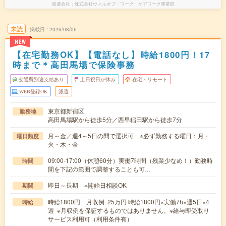
派遣会社
株式会社ウィルオブ・ワーク ケアワーク事業部
未読
掲載日
2026/08/06
NEW
【在宅勤務OK】【電話なし】時給1800円！17
時まで＊高田馬場で保険事務
交通費別途支給あり
土日祝日が休み
在宅・リモート
WEB登録OK
派遣
東京都新宿区
勤務地
高田馬場駅から徒歩5分／西早稲田駅から徒歩7分
月～金／週4～5日の間で選択可 ※必ず勤務する曜日：月・
曜日頻度
火・木・金
09:00-17:00（休憩60分）実働7時間（残業少なめ！）勤務時
時間
間を下記の範囲で調整することも可…
即日～長期 ※開始日相談OK
期間
時給1800円 月収例 25万円 時給1800円×実働7h×週5日×4
時給
週 ※月収例を保証するものではありません。※給与即受取り
サービス利用可（利用条件有）