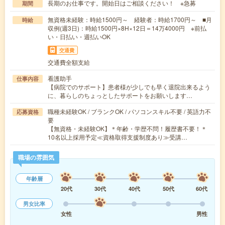
長期のお仕事です。開始日はご相談ください！ ※急募
期間
無資格未経験：時給1500円～ 経験者：時給1700円～ ■月
時給
収例(週3日)：時給1500円×8H×12日＝14万4000円 ※前払
い・日払い・週払いOK
交通費
交通費全額支給
看護助手
仕事内容
【病院でのサポート】患者様が少しでも早く退院出来るよう
に、暮らしのちょっとしたサポートをお願いします…
職種未経験OK / ブランクOK / パソコンスキル不要 / 英語力不
応募資格
要
【無資格・未経験OK】＊年齢・学歴不問！履歴書不要！＊
10名以上採用予定≪資格取得支援制度あり≫受講…
職場の雰囲気
年齢層
20代
30代
40代
50代
60代
男女比率
女性
男性