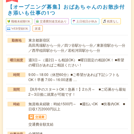
【オープニング募集】おばあちゃんのお散歩付
き添いも仕事の1つ
職種未経験OK
交通費別途支給あり
土日祝日が休み
残業なし
WEB登録OK
派遣
東京都新宿区
勤務地
高田馬場駅から---分／四ツ谷駅から---分／東新宿駅から---分
／西早稲田駅から---分／若松河田駅から---分
週3日～（週2日～も相談OK） ■曜日固定の相談OK！ ■希望
曜日頻度
の曜日があればご相談ください！
9:00～18:00（休憩60分）■ご希望があれば下記シフトも
時間
OK！早番 7:00～16:00遅番 …
【8月中のスタートOK！急募！】2カ月～ ■ご応募から最短
期間
2～3日後に就業が可能です！
無資格未経験：時給1500円～ ■週払いOK ■扶養内OK ■
時給
日収1万2000円以上
交通費
交通費全額支給
介護関連
仕事内容