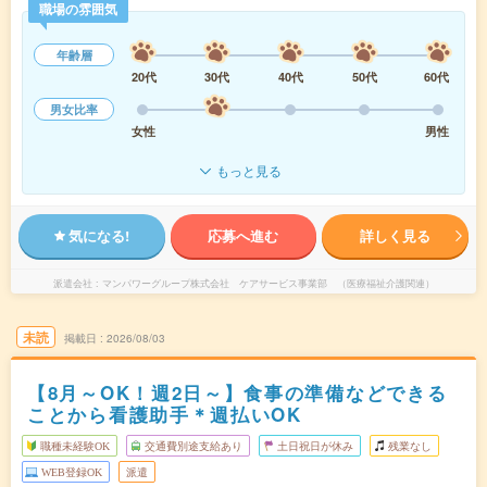
職場の雰囲気
年齢層
20代
30代
40代
50代
60代
男女比率
女性
男性
もっと見る
気になる!
応募へ進む
詳しく見る
派遣会社
マンパワーグループ株式会社 ケアサービス事業部 （医療福祉介護関連）
未読
掲載日
2026/08/03
【8月～OK！週2日～】食事の準備などできる
ことから看護助手＊週払いOK
職種未経験OK
交通費別途支給あり
土日祝日が休み
残業なし
WEB登録OK
派遣