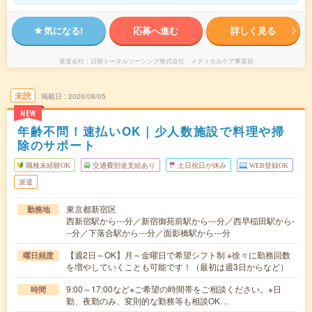
気になる!
応募へ進む
詳しく見る
派遣会社
日研トータルソーシング株式会社 メディカルケア事業部
未読
掲載日
2026/08/05
NEW
年齢不問！速払いOK｜少人数施設で料理や掃
除のサポート
職種未経験OK
交通費別途支給あり
土日祝日が休み
WEB登録OK
派遣
東京都新宿区
勤務地
西新宿駅から---分／新宿御苑前駅から---分／西早稲田駅から-
--分／下落合駅から---分／面影橋駅から---分
【週2日～OK】月～金曜日で希望シフト制 ※徐々に勤務回数
曜日頻度
を増やしていくことも可能です！（最初は週3日からなど）
9:00～17:00など※ご希望の時間帯をご相談ください。※日
時間
勤、夜勤のみ、変則的な勤務等も相談OK…