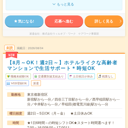
もっと見る
気になる!
応募へ進む
詳しく見る
派遣会社
株式会社ウィルオブ・ワーク ケアワーク事業部
未読
掲載日
2026/08/04
NEW
【8月～OK！週2日～】ホテルライクな高齢者
マンションで生活サポート＊時短OK
職種未経験OK
交通費別途支給あり
土日祝日が休み
残業なし
WEB登録OK
派遣
東京都新宿区
勤務地
新宿駅から---分／四谷三丁目駅から---分／西早稲田駅から---
分／中井駅から---分／早稲田(都電荒川線)駅から---分
週2日～5日OK（月～金） ★土日休みOK
曜日頻度
★1日6時間～の時短シフトOK★スタート時間選べます！
時間
7:00～16:009:00～17:0011:…