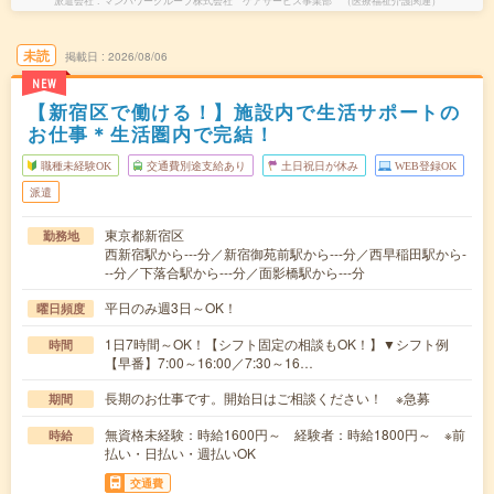
派遣会社
マンパワーグループ株式会社 ケアサービス事業部 （医療福祉介護関連）
未読
掲載日
2026/08/06
NEW
【新宿区で働ける！】施設内で生活サポートの
お仕事＊生活圏内で完結！
職種未経験OK
交通費別途支給あり
土日祝日が休み
WEB登録OK
派遣
東京都新宿区
勤務地
西新宿駅から---分／新宿御苑前駅から---分／西早稲田駅から-
--分／下落合駅から---分／面影橋駅から---分
平日のみ週3日～OK！
曜日頻度
1日7時間～OK！【シフト固定の相談もOK！】▼シフト例
時間
【早番】7:00～16:00／7:30～16…
長期のお仕事です。開始日はご相談ください！ ※急募
期間
無資格未経験：時給1600円～ 経験者：時給1800円～ ※前
時給
払い・日払い・週払いOK
交通費