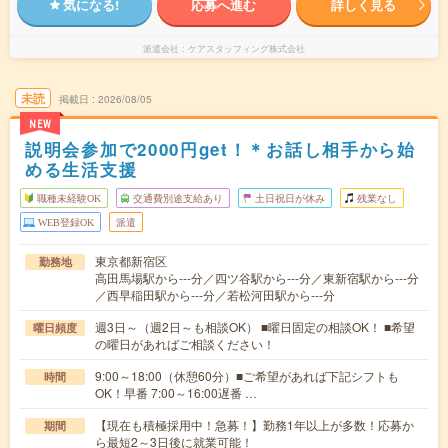
気になる!
応募へ進む
詳しく見る
派遣会社
ケアスタッフィング株式会社
未読
掲載日
2026/08/05
NEW
説明会参加で2000円get！＊お話し相手から始
める生活支援
職種未経験OK
交通費別途支給あり
土日祝日が休み
残業なし
WEB登録OK
派遣
東京都新宿区
勤務地
高田馬場駅から---分／四ツ谷駅から---分／東新宿駅から---分
／西早稲田駅から---分／若松河田駅から---分
週3日～（週2日～も相談OK） ■曜日固定の相談OK！ ■希望
曜日頻度
の曜日があればご相談ください！
9:00～18:00（休憩60分）■ご希望があれば下記シフトも
時間
OK！早番 7:00～16:00遅番 …
【現在も積極採用中！急募！】勤務1年以上が多数！応募か
期間
ら最短2～3日後に就業可能！