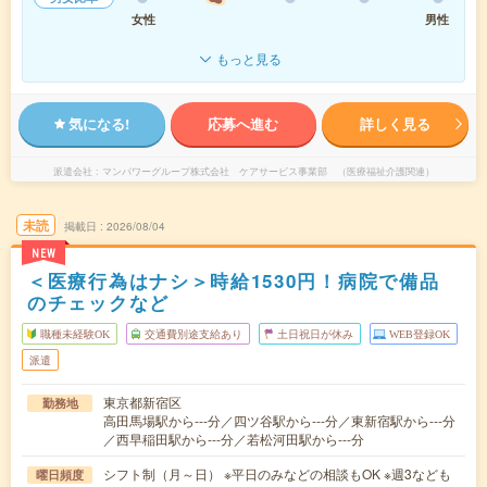
女性
男性
もっと見る
気になる!
応募へ進む
詳しく見る
派遣会社
マンパワーグループ株式会社 ケアサービス事業部 （医療福祉介護関連）
未読
掲載日
2026/08/04
NEW
＜医療行為はナシ＞時給1530円！病院で備品
のチェックなど
職種未経験OK
交通費別途支給あり
土日祝日が休み
WEB登録OK
派遣
東京都新宿区
勤務地
高田馬場駅から---分／四ツ谷駅から---分／東新宿駅から---分
／西早稲田駅から---分／若松河田駅から---分
シフト制（月～日） ※平日のみなどの相談もOK ※週3なども
曜日頻度