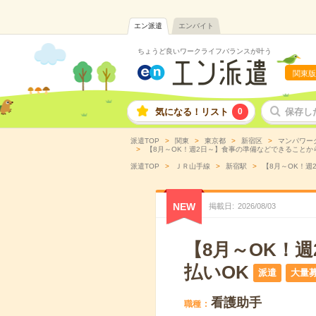
エン派遣
エンバイト
ちょうど良いワークライフバランスが叶う
関東版
気になる！リスト
0
保存し
派遣TOP
関東
東京都
新宿区
マンパワー
【8月～OK！週2日～】食事の準備などできることから
派遣TOP
ＪＲ山手線
新宿駅
【8月～OK！週
NEW
掲載日
2026
/
08
/
03
【8月～OK！
払いOK
派遣
大量
看護助手
職種