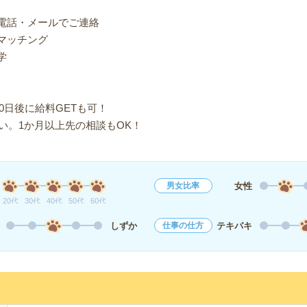
り電話・メールでご連絡
マッチング
学
0日後に給料GETも可！
い。1か月以上先の相談もOK！
女性
男女比率
20代
30代
40代
50代
60代
しずか
テキパキ
仕事の仕方