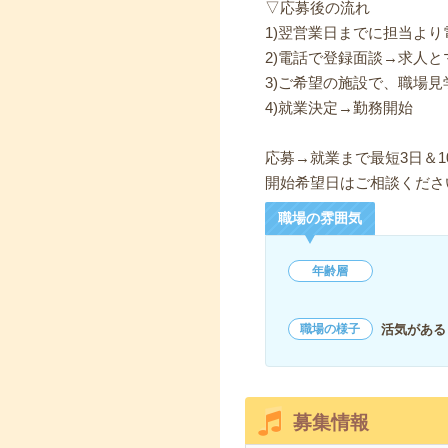
▽応募後の流れ
1)翌営業日までに担当よ
2)電話で登録面談→求人と
3)ご希望の施設で、職場見
4)就業決定→勤務開始
応募→就業まで最短3日＆1
開始希望日はご相談くださ
職場の雰囲気
年齢層
活気がある
職場の様子
募集情報