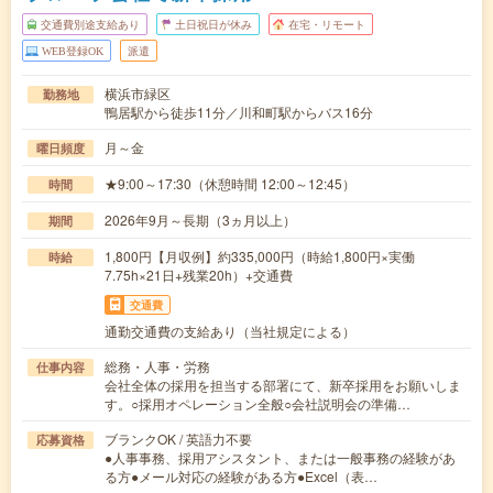
交通費別途支給あり
土日祝日が休み
在宅・リモート
WEB登録OK
派遣
横浜市緑区
勤務地
鴨居駅から徒歩11分／川和町駅からバス16分
月～金
曜日頻度
★9:00～17:30（休憩時間 12:00～12:45）
時間
2026年9月～長期（3ヵ月以上）
期間
1,800円【月収例】約335,000円（時給1,800円×実働
時給
7.75h×21日+残業20h）+交通費
交通費
通勤交通費の支給あり（当社規定による）
総務・人事・労務
仕事内容
会社全体の採用を担当する部署にて、新卒採用をお願いしま
す。○採用オペレーション全般○会社説明会の準備…
ブランクOK / 英語力不要
応募資格
●人事事務、採用アシスタント、または一般事務の経験があ
る方●メール対応の経験がある方●Excel（表…