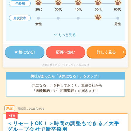
年齢層
20代
30代
40代
50代
60代
男女比率
女性
男性
もっと見る
気になる!
応募へ進む
詳しく見る
派遣会社
ヒューマンリソシア株式会社
興味があったら「★気になる！」をタップ！
「気になる！」を押しておくと、派遣会社から
「面談確約」
や
「応募歓迎」
が届きます！
未読
掲載日
2026/08/05
NEW
＜リモートOK！＞時間の調整もできる／大手
グループ会社で新卒採用