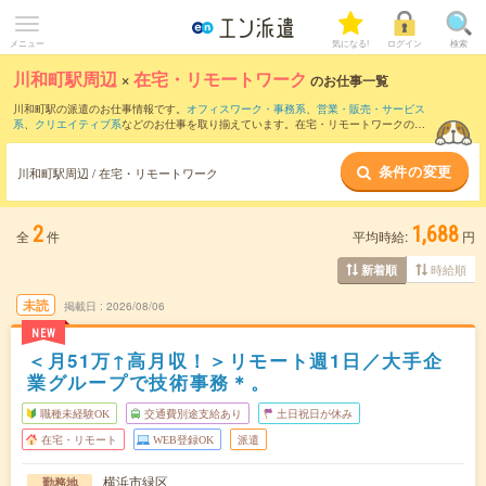
メニュー
気になる!
ログイン
検索
川和町駅周辺
×
在宅・リモートワーク
のお仕事一覧
川和町駅の派遣のお仕事情報です。
オフィスワーク・事務系
、
営業・販売・サービス
系
、
クリエイティブ系
などのお仕事を取り揃えています。在宅・リモートワークの条
件の他に、
交通費別途支給あり
、
職種未経験OK
、
友だちと一緒の応募OK
などのこだ
わり条件も取り揃えています。
条件の変更
川和町駅周辺 / 在宅・リモートワーク
2
1,688
全
件
平均時給:
円
時給順
新着順
未読
掲載日
2026/08/06
NEW
＜月51万↑高月収！＞リモート週1日／大手企
業グループで技術事務＊。
職種未経験OK
交通費別途支給あり
土日祝日が休み
在宅・リモート
WEB登録OK
派遣
横浜市緑区
勤務地