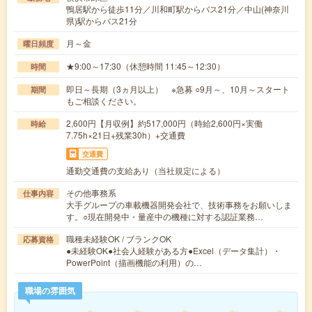
鴨居駅から徒歩11分／川和町駅からバス21分／中山(神奈川
県)駅からバス21分
月～金
曜日頻度
★9:00～17:30（休憩時間 11:45～12:30）
時間
即日～長期（3ヵ月以上） ※急募 ○9月～、10月～スタート
期間
もご相談ください。
2,600円【月収例】約517,000円（時給2,600円×実働
時給
7.75h×21日+残業30h）+交通費
交通費
通勤交通費の支給あり（当社規定による）
その他事務系
仕事内容
大手グループの車載機器開発会社で、技術事務をお願いしま
す。○現在開発中・量産中の機種に対する認証業務…
職種未経験OK / ブランクOK
応募資格
●未経験OK●社会人経験がある方●Excel（データ集計）・
PowerPoint（描画機能の利用）の…
職場の雰囲気