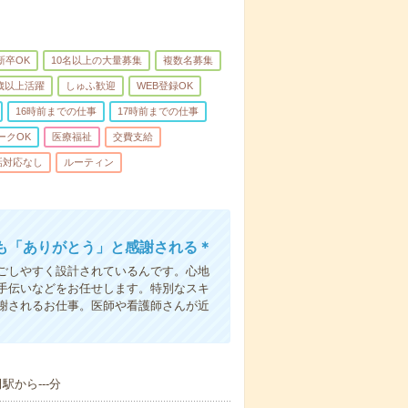
新卒OK
10名以上の大量募集
複数名募集
0歳以上活躍
しゅふ歓迎
WEB登録OK
16時前までの仕事
17時前までの仕事
ークOK
医療福祉
交費支給
話対応なし
ルーティン
も「ありがとう」と感謝される＊
ごしやすく設計されているんです。心地
手伝いなどをお任せします。特別なスキ
謝されるお仕事。医師や看護師さんが近
駅から---分