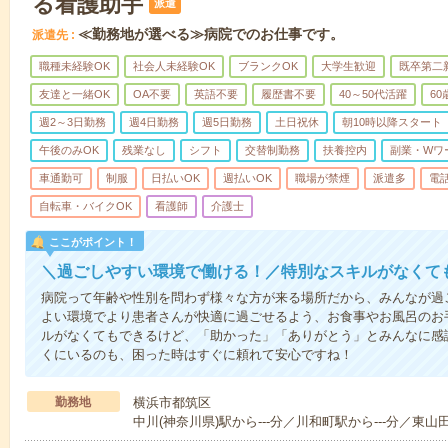
る看護助手
派遣
≪勤務地が選べる≫病院でのお仕事です。
派遣先
職種未経験OK
社会人未経験OK
ブランクOK
大学生歓迎
既卒第二
友達と一緒OK
OA不要
英語不要
履歴書不要
40～50代活躍
6
週2～3日勤務
週4日勤務
週5日勤務
土日祝休
朝10時以降スタート
午後のみOK
残業なし
シフト
交替制勤務
扶養控内
副業・Wワ
車通勤可
制服
日払いOK
週払いOK
職場が禁煙
派遣多
電
自転車・バイクOK
看護師
介護士
ここがポイント！
＼過ごしやすい環境で働ける！／特別なスキルがなくて
病院って年齢や性別を問わず様々な方が来る場所だから、みんなが過
よい環境でより患者さんが快適に過ごせるよう、お食事やお風呂のお
ルがなくてもできるけど、「助かった」「ありがとう」とみんなに感
くにいるのも、困った時はすぐに頼れて安心ですね！
勤務地
横浜市都筑区
中川(神奈川県)駅から---分／川和町駅から---分／東山田