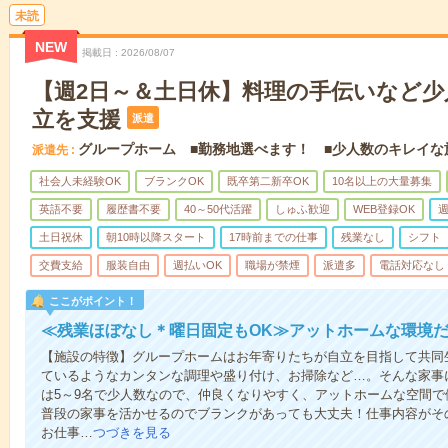
未読
NEW
掲載日
2026/08/07
【週2日～＆土日休】料理の手伝いなど少
立を支援
派遣
グループホーム ■勤務地選べます！ ■少人数のキレイな
派遣先
社会人未経験OK
ブランクOK
既卒第二新卒OK
10名以上の大量募集
英語不要
履歴書不要
40～50代活躍
しゅふ歓迎
WEB登録OK
週
土日祝休
朝10時以降スタート
17時前までの仕事
残業なし
シフト
交費支給
服装自由
週払いOK
職場が禁煙
派遣多
電話対応なし
ここがポイント！
≪残業ほぼなし＊曜日固定もOK≫アットホームな環境
【施設の特徴】グループホームはお年寄りたちが自立を目指して共同
ているようなカンタンな調理や盛り付け、お掃除など…。そんな家事
は5～9名で少人数なので、仲良くなりやすく、アットホームな空間
普段の家事を活かせるのでブランクがあっても大丈夫！仕事内容がそ
お仕事…
つづきを見る