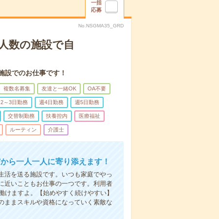
一括
応募
No.NSGMA35_GRD
人数の施設で自
施設でのお仕事です！
複数名募集
友達と一緒OK
OA不要
2～3日勤務
週4日勤務
週5日勤務
交替制勤務
扶養控内
医療福祉
ルーティン
介護士
だから一人一人に寄り添えます！
生活を送る施設です。いつも家庭でやっ
に近いこともお仕事の一つです。利用者
で働けますよ。【始めやすく続けやすい】
のままスキルや資格になっていく素敵な