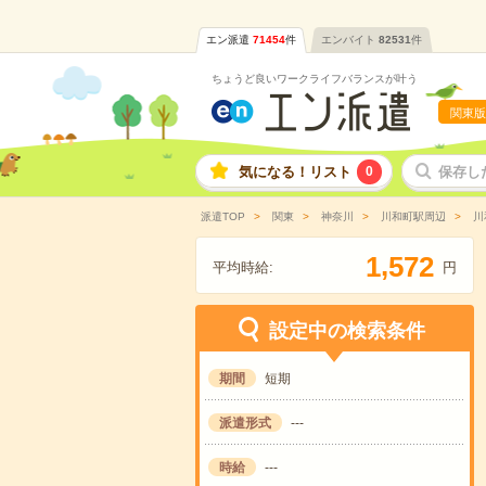
エン派遣
71454
件
エンバイト
82531
件
ちょうど良いワークライフバランスが叶う
関東版
気になる！リスト
0
保存し
派遣TOP
関東
神奈川
川和町駅周辺
川
,
1
5
7
2
平均時給:
円
設定中の検索条件
期間
短期
派遣形式
---
時給
---