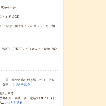
駅から---分
なども相談OK
～09:00※ 上記は一例です！その他シフトもご相
800円～2250円 / 初任者以上：時給1600
…・買い物や散歩に付き添ったり・折り
・食事…
つづきを見る
 英語力不要
歴書不要・来社不要（電話登録OK）★社
で…
つづきを見る