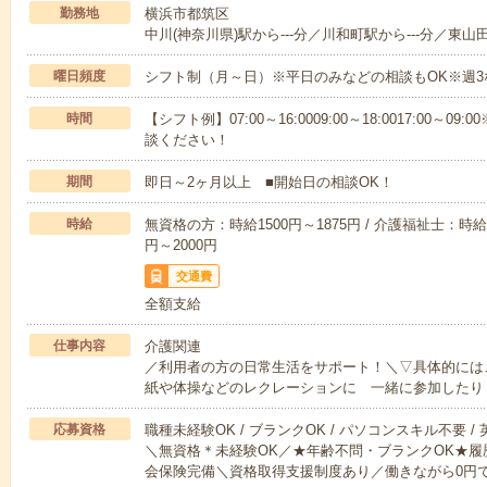
勤務地
横浜市都筑区
中川(神奈川県)駅から---分／川和町駅から---分／東山田
曜日頻度
シフト制（月～日）※平日のみなどの相談もOK※週3
時間
【シフト例】07:00～16:0009:00～18:0017:00
談ください！
期間
即日～2ヶ月以上 ■開始日の相談OK！
時給
無資格の方：時給1500円～1875円 / 介護福祉士：時給1
円～2000円
交通費
全額支給
仕事内容
介護関連
／利用者の方の日常生活をサポート！＼▽具体的には
紙や体操などのレクレーションに 一緒に参加したり
応募資格
職種未経験OK / ブランクOK / パソコンスキル不要 /
＼無資格＊未経験OK／★年齢不問・ブランクOK★履
会保険完備＼資格取得支援制度あり／働きながら0円