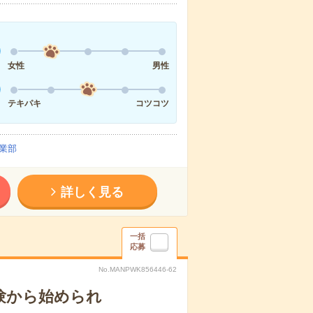
女性
男性
テキパキ
コツコツ
業部
詳しく見る
一括
応募
No.MANPWK856446-62
験から始められ