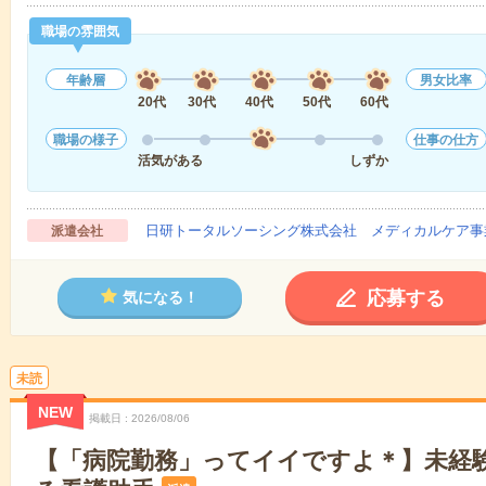
職場の雰囲気
年齢層
男女比率
20代
30代
40代
50代
60代
職場の様子
仕事の仕方
活気がある
しずか
日研トータルソーシング株式会社 メディカルケア事
派遣会社
応募する
気になる！
未読
NEW
掲載日
2026/08/06
【「病院勤務」ってイイですよ＊】未経