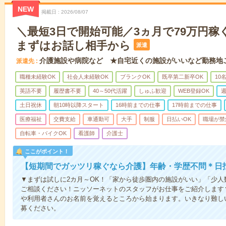
NEW
掲載日
2026/08/07
＼最短3日で開始可能／3ヵ月で79万円稼
まずはお話し相手から
派遣
介護施設や病院など ★自宅近くの施設がいいなど勤務地
派遣先
職種未経験OK
社会人未経験OK
ブランクOK
既卒第二新卒OK
10
英語不要
履歴書不要
40～50代活躍
しゅふ歓迎
WEB登録OK
週
土日祝休
朝10時以降スタート
16時前までの仕事
17時前までの仕事
医療福祉
交費支給
車通勤可
大手
制服
日払いOK
職場が禁
自転車・バイクOK
看護師
介護士
ここがポイント！
【短期間でガッツリ稼ぐなら介護】年齢・学歴不問＊日払
▼まずは試しに2カ月～OK！「家から徒歩圏内の施設がいい」「少
ご相談ください！ニッソーネットのスタッフがお仕事をご紹介します
や利用者さんのお名前を覚えるところから始まります。いきなり難し
募ください。