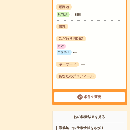
勤務地
川和町
駅/路線
職種
---
こだわりINDEX
---
絶対
---
できれば
キーワード
---
あなたのプロフィール
---
条件の変更
他の検索結果を見る
勤務地でお仕事情報をさがす