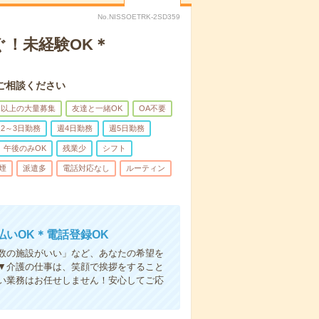
No.NISSOETRK-2SD359
ぐ！未経験OK＊
ご相談ください
名以上の大量募集
友達と一緒OK
OA不要
2～3日勤務
週4日勤務
週5日勤務
午後のみOK
残業少
シフト
煙
派遣多
電話対応なし
ルーティン
いOK＊電話登録OK
人数の施設がいい」など、あなたの希望を
▼介護の仕事は、笑顔で挨拶をすること
い業務はお任せしません！安心してご応