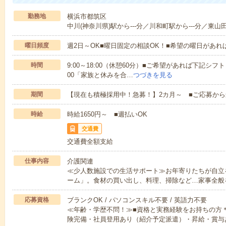
勤務地
横浜市都筑区
中川(神奈川県)駅から---分／川和町駅から---分／東山田
曜日頻度
週2日～OK■曜日固定の相談OK！■希望の曜日があ
時間
9:00～18:00（休憩60分）■ご希望があれば下記シフトもOK
00「家族と休みを合…
つづきを見る
期間
【現在も積極採用中！急募！】2カ月～ ■ご応募から
時給
時給1650円～ ■週払いOK
交通費
交通費全額支給
仕事内容
介護関連
≪少人数施設での生活サポート≫お年寄りたちが自立
ーム」。食材の買い出し、料理、掃除など…家事全般
応募資格
ブランクOK / パソコンスキル不要 / 英語力不要
≪年齢・学歴不問！≫■資格と実務経験をお持ちの方
険完備・社員登用あり（紹介予定派遣）・昇給・賞与