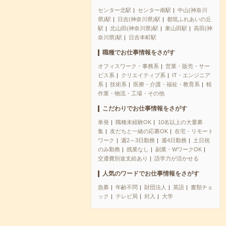
センター北駅
センター南駅
中山(神奈川
県)駅
日吉(神奈川県)駅
都筑ふれあいの丘
駅
北山田(神奈川県)駅
東山田駅
高田(神
奈川県)駅
日吉本町駅
職種でお仕事情報をさがす
オフィスワーク・事務系
営業・販売・サー
ビス系
クリエイティブ系
IT・エンジニア
系
技術系
医療・介護・福祉・教育系
軽
作業・物流・工場・その他
こだわりでお仕事情報をさがす
単発
職種未経験OK
10名以上の大量募
集
友だちと一緒の応募OK
在宅・リモート
ワーク
週2～3日勤務
週4日勤務
土日祝
のみ勤務
残業なし
副業・WワークOK
交通費別途支給あり
語学力が活かせる
人気のワードでお仕事情報をさがす
急募
年齢不問
財団法人
英語
書類チェ
ック
テレビ局
封入
大学