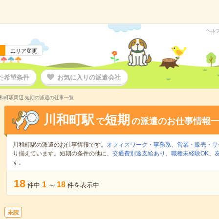
ヘル
エリア変更
た希望条件
お気に入りの派遣会社
和町駅周辺 短期の派遣の仕事一覧
川和町駅
短期
で
の派遣のお仕事情報
川和町駅の派遣のお仕事情報です。
オフィスワーク・事務系
、
営業・販売・サ
り揃えています。短期の条件の他に、
交通費別途支給あり
、
職種未経験OK
、
す。
18
1
18
件中
～
件を表示中
未読