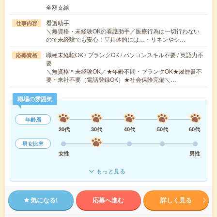
全額支給
看護助手
仕事内容
＼無資格・未経験OKの看護助手／医療行為は一切行わない
ので未経験でも安心！▽具体的には…・リネンやシ…
職種未経験OK / ブランクOK / パソコンスキル不要 / 英語力不
応募資格
要
＼無資格＊未経験OK／★年齢不問・ブランクOK★履歴書不
要・来社不要（電話登録OK）★社会保険完備＼…
職場の雰囲気
年齢層
20代
30代
40代
50代
60代
男女比率
女性
男性
もっと見る
気になる!
応募へ進む
詳しく見る