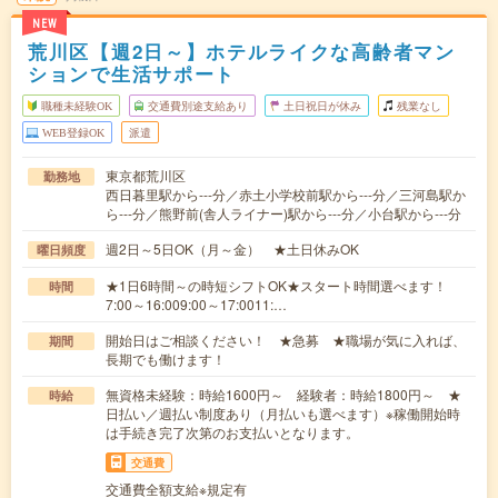
NEW
荒川区【週2日～】ホテルライクな高齢者マン
ションで生活サポート
職種未経験OK
交通費別途支給あり
土日祝日が休み
残業なし
WEB登録OK
派遣
東京都荒川区
勤務地
西日暮里駅から---分／赤土小学校前駅から---分／三河島駅か
ら---分／熊野前(舎人ライナー)駅から---分／小台駅から---分
週2日～5日OK（月～金） ★土日休みOK
曜日頻度
★1日6時間～の時短シフトOK★スタート時間選べます！
時間
7:00～16:009:00～17:0011:…
開始日はご相談ください！ ★急募 ★職場が気に入れば、
期間
長期でも働けます！
無資格未経験：時給1600円～ 経験者：時給1800円～ ★
時給
日払い／週払い制度あり（月払いも選べます）※稼働開始時
は手続き完了次第のお支払いとなります。
交通費
交通費全額支給※規定有