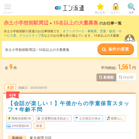
メニュー
気になる!
ログイン
検索
赤土小学校前駅周辺
×
10名以上の大量募集
のお仕事一覧
赤土小学校前駅の派遣のお仕事情報です。
オフィスワーク・事務系
、
営業・販売・サ
ービス系
、
クリエイティブ系
などのお仕事を取り揃えています。10名以上の大量募集
の条件の他に、
交通費別途支給あり
、
職種未経験OK
、
友だちと一緒の応募OK
などの
こだわり条件も取り揃えています。
条件の変更
赤土小学校前駅周辺 / 10名以上の大量募集
9
1,561
全
件
平均時給:
円
時給順
新着順
未読
掲載日
2026/08/05
NEW
【会話が楽しい！】午後からの学童保育スタッ
フ＊年齢不問
職種未経験OK
交通費別途支給あり
土日祝日が休み
残業なし
WEB登録OK
派遣
東京都荒川区
勤務地