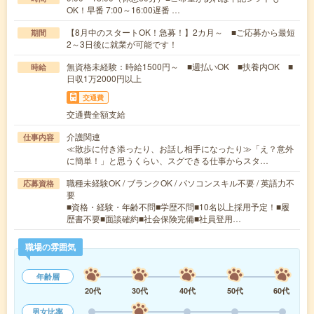
OK！早番 7:00～16:00遅番 …
【8月中のスタートOK！急募！】2カ月～ ■ご応募から最短
期間
2～3日後に就業が可能です！
無資格未経験：時給1500円～ ■週払いOK ■扶養内OK ■
時給
日収1万2000円以上
交通費
交通費全額支給
介護関連
仕事内容
≪散歩に付き添ったり、お話し相手になったり≫「え？意外
に簡単！」と思うくらい、スグできる仕事からスタ…
職種未経験OK / ブランクOK / パソコンスキル不要 / 英語力不
応募資格
要
■資格・経験・年齢不問■学歴不問■10名以上採用予定！■履
歴書不要■面談確約■社会保険完備■社員登用…
職場の雰囲気
年齢層
20代
30代
40代
50代
60代
男女比率