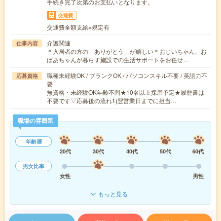
手続き完了次第のお支払いとなります。
交通費
交通費全額支給※規定有
介護関連
仕事内容
＊入居者の方の「ありがとう」が嬉しい＊おじいちゃん、お
ばあちゃんが暮らす施設での生活サポートをお任せ…
職種未経験OK / ブランクOK / パソコンスキル不要 / 英語力不
応募資格
要
無資格・未経験OK年齢不問★10名以上採用予定★履歴書は
不要です▽応募後の流れ1)翌営業日までに担当…
職場の雰囲気
年齢層
20代
30代
40代
50代
60代
男女比率
女性
男性
もっと見る