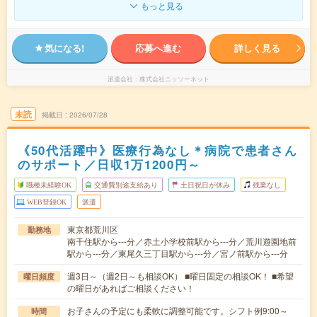
もっと見る
気になる!
応募へ進む
詳しく見る
派遣会社
株式会社ニッソーネット
未読
掲載日
2026/07/28
《50代活躍中》医療行為なし＊病院で患者さん
のサポート／日収1万1200円～
職種未経験OK
交通費別途支給あり
土日祝日が休み
残業なし
WEB登録OK
派遣
東京都荒川区
勤務地
南千住駅から---分／赤土小学校前駅から---分／荒川遊園地前
駅から---分／東尾久三丁目駅から---分／宮ノ前駅から---分
週3日～（週2日～も相談OK） ■曜日固定の相談OK！ ■希望
曜日頻度
の曜日があればご相談ください！
お子さんの予定にも柔軟に調整可能です。シフト例9:00～
時間