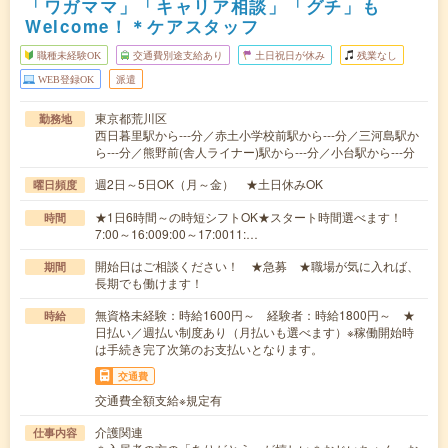
「ワガママ」「キャリア相談」「グチ」も
Welcome！＊ケアスタッフ
職種未経験OK
交通費別途支給あり
土日祝日が休み
残業なし
WEB登録OK
派遣
東京都荒川区
勤務地
西日暮里駅から---分／赤土小学校前駅から---分／三河島駅か
ら---分／熊野前(舎人ライナー)駅から---分／小台駅から---分
週2日～5日OK（月～金） ★土日休みOK
曜日頻度
★1日6時間～の時短シフトOK★スタート時間選べます！
時間
7:00～16:009:00～17:0011:…
開始日はご相談ください！ ★急募 ★職場が気に入れば、
期間
長期でも働けます！
無資格未経験：時給1600円～ 経験者：時給1800円～ ★
時給
日払い／週払い制度あり（月払いも選べます）※稼働開始時
は手続き完了次第のお支払いとなります。
交通費
交通費全額支給※規定有
介護関連
仕事内容