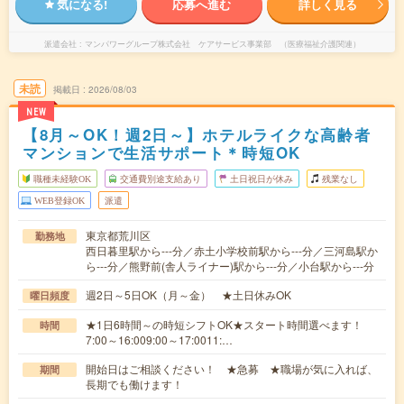
気になる!
応募へ進む
詳しく見る
派遣会社
マンパワーグループ株式会社 ケアサービス事業部 （医療福祉介護関連）
未読
掲載日
2026/08/03
NEW
【8月～OK！週2日～】ホテルライクな高齢者
マンションで生活サポート＊時短OK
職種未経験OK
交通費別途支給あり
土日祝日が休み
残業なし
WEB登録OK
派遣
東京都荒川区
勤務地
西日暮里駅から---分／赤土小学校前駅から---分／三河島駅か
ら---分／熊野前(舎人ライナー)駅から---分／小台駅から---分
週2日～5日OK（月～金） ★土日休みOK
曜日頻度
★1日6時間～の時短シフトOK★スタート時間選べます！
時間
7:00～16:009:00～17:0011:…
開始日はご相談ください！ ★急募 ★職場が気に入れば、
期間
長期でも働けます！