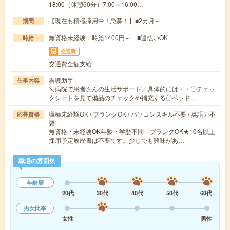
18:00（休憩60分）7:00～16:00…
【現在も積極採用中！急募！】■2カ月～
期間
無資格未経験：時給1400円～ ■週払いOK
時給
交通費
交通費全額支給
看護助手
仕事内容
＼病院で患者さんの生活サポート／具体的には・・〇チェッ
クシートを見て備品のチェックや補充する〇ベッド…
職種未経験OK / ブランクOK / パソコンスキル不要 / 英語力不
応募資格
要
無資格・未経験OK年齢・学歴不問 ブランクOK★10名以上
採用予定履歴書は不要です。少しでも興味があ…
職場の雰囲気
年齢層
20代
30代
40代
50代
60代
男女比率
女性
男性