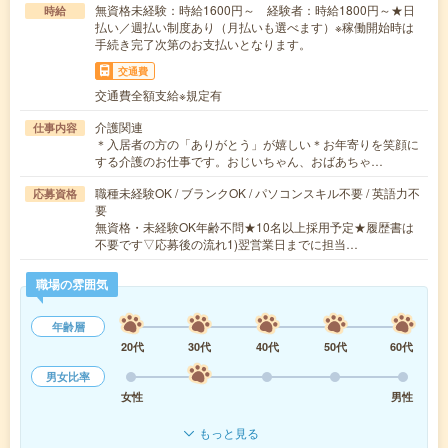
無資格未経験：時給1600円～ 経験者：時給1800円～★日
時給
払い／週払い制度あり（月払いも選べます）※稼働開始時は
手続き完了次第のお支払いとなります。
交通費
交通費全額支給※規定有
介護関連
仕事内容
＊入居者の方の「ありがとう」が嬉しい＊お年寄りを笑顔に
する介護のお仕事です。おじいちゃん、おばあちゃ…
職種未経験OK / ブランクOK / パソコンスキル不要 / 英語力不
応募資格
要
無資格・未経験OK年齢不問★10名以上採用予定★履歴書は
不要です▽応募後の流れ1)翌営業日までに担当…
職場の雰囲気
年齢層
20代
30代
40代
50代
60代
男女比率
女性
男性
もっと見る