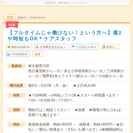
派遣会社
株式会社ニッソーネット
未読
掲載日
2026/08/04
NEW
【フルタイムじゃ働けない！という方へ】週2
や時短もOK＊ケアスタッフ
職種未経験OK
交通費別途支給あり
土日祝日が休み
残業なし
WEB登録OK
派遣
東京都荒川区
勤務地
西日暮里駅から---分／赤土小学校前駅から---分／三河島駅か
ら---分／熊野前(舎人ライナー)駅から---分／小台駅から---分
週2日～5日OK（月～金） ★土日休みOK
曜日頻度
★1日6時間～の時短シフトOK★スタート時間選べます！
時間
7:00～16:009:00～17:0011:…
開始日はご相談ください！ ★急募 ★職場が気に入れば、
期間
長期でも働けます！
無資格未経験：時給1600円～ 経験者：時給1800円～★日
時給
払い／週払い制度あり（月払いも選べます）※稼働開始時は