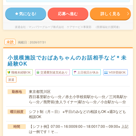
気になる!
応募へ進む
詳しく見る
派遣会社
マンパワーグループ株式会社 ケアサービス事業部 （医療福祉介護関連）
未読
掲載日
2026/07/31
小規模施設でおばあちゃんのお話相手など＊未
経験OK
職種未経験OK
交通費別途支給あり
土日祝日が休み
WEB登録OK
派遣
東京都荒川区
勤務地
西日暮里駅から---分／赤土小学校前駅から---分／三河島駅か
ら---分／熊野前(舎人ライナー)駅から---分／小台駅から---分
シフト制（月～日） ※平日のみなどの相談もOK ※週3なども
曜日頻度
相談OK
【シフト例】07:00～16:0009:00～18:0017:00～09:00※ 上記
時間
は一例です！そ…