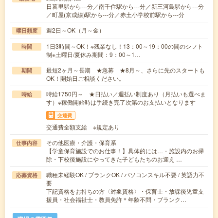
日暮里駅から---分／南千住駅から---分／新三河島駅から---分
／町屋(京成線)駅から---分／赤土小学校前駅から---分
週2日～OK（月～金）
曜日頻度
1日3時間～OK！※残業なし！13：00～19：00の間のシフト
時間
制※土曜日/夏休み期間：9：00～1…
最短2ヶ月～長期 ★急募 ★8月～、さらに先のスタートも
期間
OK！開始日ご相談ください。
時給1750円～ ★日払い／週払い制度あり（月払いも選べま
時給
す）※稼働開始時は手続き完了次第のお支払いとなります
交通費
交通費全額支給 ※規定あり
その他医療・介護・保育系
仕事内容
【学童保育施設でのお仕事！】具体的には…・施設内のお掃
除・下校後施設にやってきた子どもたちのお迎え …
職種未経験OK / ブランクOK / パソコンスキル不要 / 英語力不
応募資格
要
下記資格をお持ちの方〈対象資格〉・保育士・放課後児童支
援員・社会福祉士・教員免許＊年齢不問・ブランク…