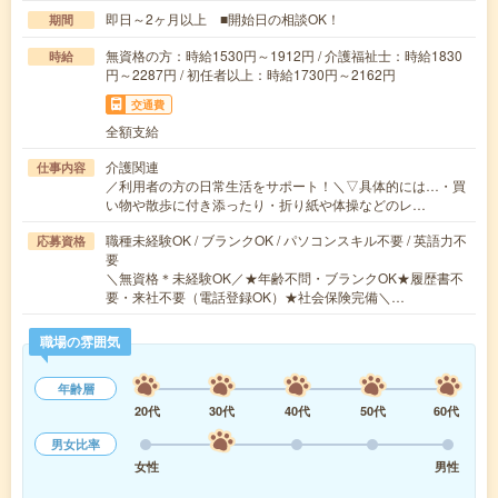
即日～2ヶ月以上 ■開始日の相談OK！
期間
無資格の方：時給1530円～1912円 / 介護福祉士：時給1830
時給
円～2287円 / 初任者以上：時給1730円～2162円
交通費
全額支給
介護関連
仕事内容
／利用者の方の日常生活をサポート！＼▽具体的には…・買
い物や散歩に付き添ったり・折り紙や体操などのレ…
職種未経験OK / ブランクOK / パソコンスキル不要 / 英語力不
応募資格
要
＼無資格＊未経験OK／★年齢不問・ブランクOK★履歴書不
要・来社不要（電話登録OK）★社会保険完備＼…
職場の雰囲気
年齢層
20代
30代
40代
50代
60代
男女比率
女性
男性