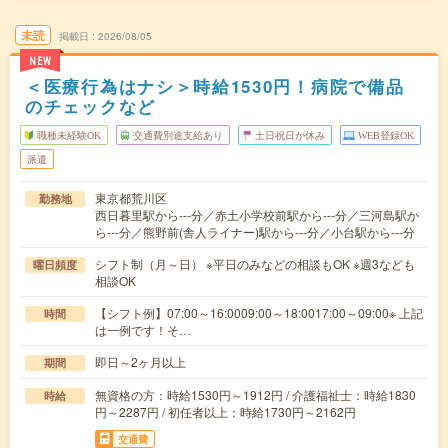
未読
掲載日
2026/08/05
NEW
＜医療行為はナシ＞時給1530円！病院で備品
のチェックなど
職種未経験OK
交通費別途支給あり
土日祝日が休み
WEB登録OK
派遣
東京都荒川区
勤務地
西日暮里駅から---分／赤土小学校前駅から---分／三河島駅か
ら---分／熊野前(舎人ライナー)駅から---分／小台駅から---分
シフト制（月～日） ※平日のみなどの相談もOK ※週3なども
曜日頻度
相談OK
【シフト例】07:00～16:0009:00～18:0017:00～09:00※ 上記
時間
は一例です！そ…
即日～2ヶ月以上
期間
無資格の方：時給1530円～1912円 / 介護福祉士：時給1830
時給
円～2287円 / 初任者以上：時給1730円～2162円
交通費