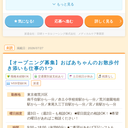
もっと見る
気になる!
応募へ進む
詳しく見る
派遣会社
日研トータルソーシング株式会社 メディカルケア事業部
未読
掲載日
2026/07/27
【オープニング募集】おばあちゃんのお散歩付
き添いも仕事の1つ
職種未経験OK
交通費別途支給あり
土日祝日が休み
残業なし
WEB登録OK
派遣
東京都荒川区
勤務地
南千住駅から---分／赤土小学校前駅から---分／荒川遊園地前
駅から---分／東尾久三丁目駅から---分／宮ノ前駅から---分
週3日～（週2日～も相談OK） ■曜日固定の相談OK！ ■希望
曜日頻度
の曜日があればご相談ください！
9:00～18:00（休憩60分）■ご希望があれば下記シフトも
時間