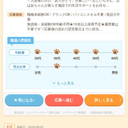
＊入居者の方の「ありがとう」が嬉しい＊おじいちゃん、お
ばあちゃんが暮らす施設での生活サポートをお任せ…
職種未経験OK / ブランクOK / パソコンスキル不要 / 英語力不
応募資格
要
無資格・未経験OK年齢不問★10名以上採用予定★履歴書は
不要です▽応募後の流れ1)翌営業日までに担当…
職場の雰囲気
年齢層
20代
30代
40代
50代
60代
男女比率
女性
男性
もっと見る
気になる!
応募へ進む
詳しく見る
派遣会社
マンパワーグループ株式会社 ケアサービス事業部 （医療福祉介護関連）
未読
掲載日
2026/08/05