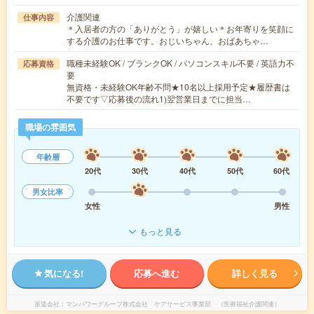
介護関連
仕事内容
＊入居者の方の「ありがとう」が嬉しい＊お年寄りを笑顔に
する介護のお仕事です。おじいちゃん、おばあちゃ…
職種未経験OK / ブランクOK / パソコンスキル不要 / 英語力不
応募資格
要
無資格・未経験OK年齢不問★10名以上採用予定★履歴書は
不要です▽応募後の流れ1)翌営業日までに担当…
職場の雰囲気
年齢層
20代
30代
40代
50代
60代
男女比率
女性
男性
もっと見る
気になる!
応募へ進む
詳しく見る
派遣会社
マンパワーグループ株式会社 ケアサービス事業部 （医療福祉介護関連）