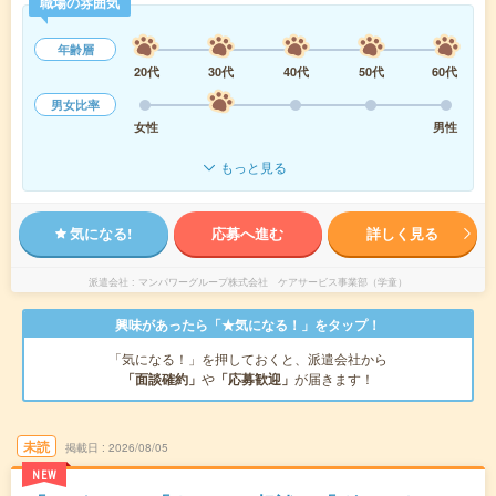
職場の雰囲気
年齢層
20代
30代
40代
50代
60代
男女比率
女性
男性
もっと見る
気になる!
応募へ進む
詳しく見る
派遣会社
マンパワーグループ株式会社 ケアサービス事業部（学童）
興味があったら「★気になる！」をタップ！
「気になる！」を押しておくと、派遣会社から
「面談確約」
や
「応募歓迎」
が届きます！
未読
掲載日
2026/08/05
NEW