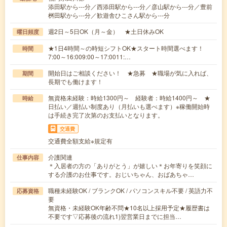
添田駅から---分／西添田駅から---分／彦山駅から---分／豊前
桝田駅から---分／歓遊舎ひこさん駅から---分
週2日～5日OK（月～金） ★土日休みOK
曜日頻度
★1日4時間～の時短シフトOK★スタート時間選べます！
時間
7:00～16:009:00～17:0011:…
開始日はご相談ください！ ★急募 ★職場が気に入れば、
期間
長期でも働けます！
無資格未経験：時給1300円～ 経験者：時給1400円～ ★
時給
日払い／週払い制度あり（月払いも選べます）※稼働開始時
は手続き完了次第のお支払いとなります。
交通費
交通費全額支給※規定有
介護関連
仕事内容
＊入居者の方の「ありがとう」が嬉しい＊お年寄りを笑顔に
する介護のお仕事です。おじいちゃん、おばあちゃ…
職種未経験OK / ブランクOK / パソコンスキル不要 / 英語力不
応募資格
要
無資格・未経験OK年齢不問★10名以上採用予定★履歴書は
不要です▽応募後の流れ1)翌営業日までに担当…