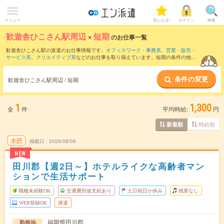
メニュー
気になる!
ログイン
検索
歓遊舎ひこさん駅周辺
×
短期
のお仕事一覧
歓遊舎ひこさん駅の派遣のお仕事情報です。
オフィスワーク・事務系
、
営業・販売・
サービス系
、
クリエイティブ系
などのお仕事を取り揃えています。短期の条件の他
に、
交通費別途支給あり
、
職種未経験OK
、
友だちと一緒の応募OK
などでもお探し頂
けます。
条件の変更
歓遊舎ひこさん駅周辺 / 短期
1
1,300
全
件
平均時給:
円
時給順
新着順
未読
掲載日
2026/08/06
NEW
田川郡【週2日～】ホテルライクな高齢者マン
ションで生活サポート
職種未経験OK
交通費別途支給あり
土日祝日が休み
残業なし
WEB登録OK
派遣
福岡県田川郡
勤務地