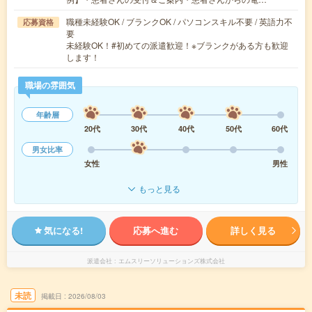
職種未経験OK / ブランクOK / パソコンスキル不要 / 英語力不
応募資格
要
未経験OK！#初めての派遣歓迎！※ブランクがある方も歓迎
します！
職場の雰囲気
年齢層
20代
30代
40代
50代
60代
男女比率
女性
男性
もっと見る
気になる!
応募へ進む
詳しく見る
派遣会社
エムスリーソリューションズ株式会社
未読
掲載日
2026/08/03