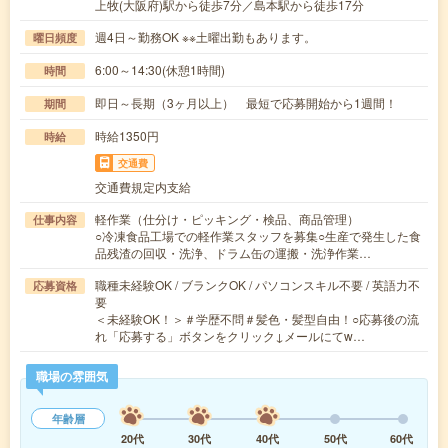
上牧(大阪府)駅から徒歩7分／島本駅から徒歩17分
週4日～勤務OK ※※土曜出勤もあります。
曜日頻度
6:00～14:30(休憩1時間)
時間
即日～長期（3ヶ月以上） 最短で応募開始から1週間！
期間
時給1350円
時給
交通費
交通費規定内支給
軽作業（仕分け・ピッキング・検品、商品管理）
仕事内容
○冷凍食品工場での軽作業スタッフを募集○生産で発生した食
品残渣の回収・洗浄、ドラム缶の運搬・洗浄作業…
職種未経験OK / ブランクOK / パソコンスキル不要 / 英語力不
応募資格
要
＜未経験OK！＞＃学歴不問＃髪色・髪型自由！○応募後の流
れ「応募する」ボタンをクリック↓メールにてw…
職場の雰囲気
年齢層
20代
30代
40代
50代
60代