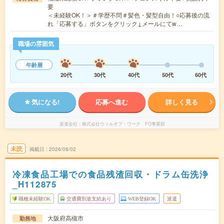
要
＜未経験OK！＞＃学歴不問＃髪色・髪型自由！○応募後の流
れ「応募する」ボタンをクリック↓メールにてw…
職場の雰囲気
年齢層
20代
30代
40代
50代
60代
気になる!
応募へ進む
詳しく見る
派遣会社
株式会社ウィルオブ・ワーク FO事業部
未読
掲載日
2026/08/02
冷凍食品工場での食品残渣回収・ドラム缶洗浄
_H112875
職種未経験OK
交通費別途支給あり
WEB登録OK
派遣
大阪府高槻市
勤務地