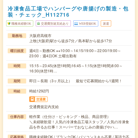
冷凍食品工場でハンバーグや唐揚げの製造・包
装・チェック_H112716
職種未経験OK
交通費別途支給あり
WEB登録OK
派遣
大阪府高槻市
勤務地
上牧(大阪府)駅から徒歩7分／島本駅から徒歩17分
週4日～勤務OK ※※10:00～14:15/19:00～22:00/19:00～
曜日頻度
23:00：週4日OK 土曜出勤有
15:15～23:45(休憩1時間)16:45～1:15(休憩1時間)8:00～
時間
16:30(休憩1時…
即日～長期（3ヶ月以上） 最短で応募開始から1週間！
期間
時給1292円
時給
交通費
交通費規定内支給
軽作業（仕分け・ピッキング・検品、商品管理）
仕事内容
＼未経験歓迎！人気の冷凍食品工場スタッフ／人気の冷凍食
品を作るお仕事！スーパーでおなじみの唐揚げやハ…
職種未経験OK / ブランクOK / パソコンスキル不要 / 英語力不
応募資格