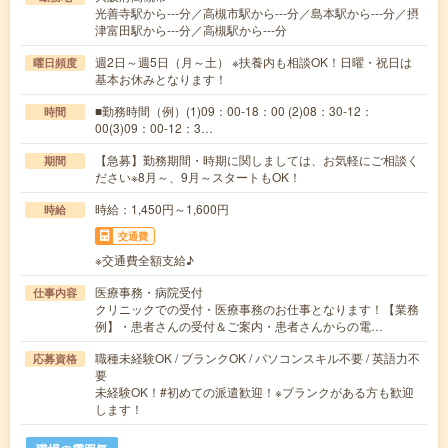
光善寺駅から---分／高槻市駅から---分／島本駅から---分／摂
津富田駅から---分／高槻駅から---分
週2日～週5日（月～土） ※扶養内も相談OK！日曜・祝日は
曜日頻度
基本お休みとなります！
■勤務時間（例）(1)09：00-18：00 (2)08：30-12：
時間
00(3)09：00-12：3…
【急募】勤務期間・時期に関しましては、お気軽にご相談く
期間
ださい※8月～、9月～スタートもOK！
時給：1,450円～1,600円
時給
交通費
※交通費全額支給♪
医療事務・病院受付
仕事内容
クリニックでの受付・医療事務のお仕事となります！【業務
例】・患者さんの受付＆ご案内・患者さんからの電…
職種未経験OK / ブランクOK / パソコンスキル不要 / 英語力不
応募資格
要
未経験OK！#初めての派遣歓迎！※ブランクがある方も歓迎
します！