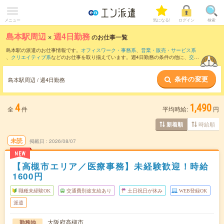
メニュー
気になる!
ログイン
検索
島本駅周辺
×
週4日勤務
のお仕事一覧
島本駅の派遣のお仕事情報です。
オフィスワーク・事務系
、
営業・販売・サービス系
、
クリエイティブ系
などのお仕事を取り揃えています。週4日勤務の条件の他に、
交通
費別途支給あり
、
職種未経験OK
、
友だちと一緒の応募OK
などのこだわり条件も取り
揃えています。
条件の変更
島本駅周辺 / 週4日勤務
4
1,490
全
件
平均時給:
円
時給順
新着順
未読
掲載日
2026/08/07
NEW
【高槻市エリア／医療事務】未経験歓迎！時給
1600円
職種未経験OK
交通費別途支給あり
土日祝日が休み
WEB登録OK
派遣
大阪府高槻市
勤務地