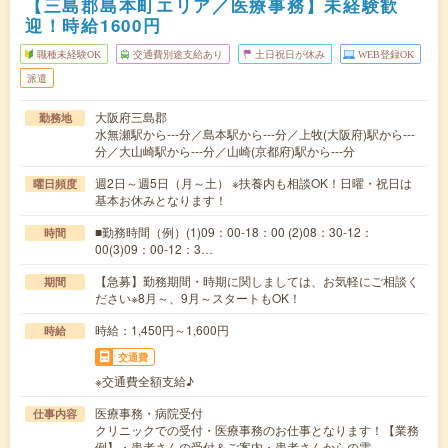
【三島郡島本町エリア／医療事務】未経験歓
迎！時給1600円
職種未経験OK
交通費別途支給あり
土日祝日が休み
WEB登録OK
派遣
大阪府三島郡
勤務地
水無瀬駅から---分／島本駅から---分／上牧(大阪府)駅から---
分／大山崎駅から---分／山崎(京都府)駅から---分
週2日～週5日（月～土） ※扶養内も相談OK！日曜・祝日は
曜日頻度
基本お休みとなります！
■勤務時間（例）(1)09：00-18：00 (2)08：30-12：
時間
00(3)09：00-12：3…
【急募】勤務期間・時期に関しましては、お気軽にご相談く
期間
ださい※8月～、9月～スタートもOK！
時給：1,450円～1,600円
時給
交通費
※交通費全額支給♪
医療事務・病院受付
仕事内容
クリニックでの受付・医療事務のお仕事となります！【業務
例】・患者さんの受付＆ご案内・患者さんからの電…