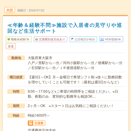
未読
掲載日
2026/07/22
≪年齢＆経験不問≫施設で入居者の見守りや巡
回など生活サポート
職種未経験OK
交通費別途支給あり
土日祝日が休み
WEB登録OK
派遣
大阪府東大阪市
勤務地
八戸ノ里駅から---分／河内小阪駅から---分／徳庵駅から---分
／石切駅から---分／ＪＲ俊徳道駅から---分
【週3日～OK】月～金曜日で希望シフト制 ※徐々に勤務回数
曜日頻度
を増やしていくことも可能です！（最初は週3日からなど）
9:00～17:00など※ご希望の時間帯をご相談ください。※日
時間
勤、夜勤のみ、変則的な勤務等も相談OK…
2ヶ月～OK ※スタート日はお気軽にご相談ください！
期間
時給1600円～
時給
交通費
交通費規定内支給