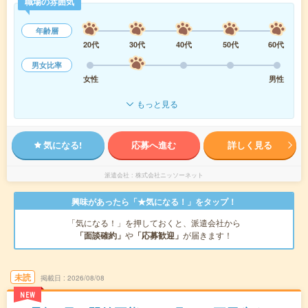
職場の雰囲気
年齢層
20代
30代
40代
50代
60代
男女比率
女性
男性
もっと見る
気になる!
応募へ進む
詳しく見る
派遣会社
株式会社ニッソーネット
興味があったら「★気になる！」をタップ！
「気になる！」を押しておくと、派遣会社から
「面談確約」
や
「応募歓迎」
が届きます！
未読
掲載日
2026/08/08
NEW