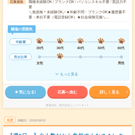
職種未経験OK / ブランクOK / パソコンスキル不要 / 英語力不
応募資格
要
＼無資格＊未経験OK／★年齢不問・ブランクOK★履歴書不
要・来社不要（電話登録OK）★社会保険完備＼…
職場の雰囲気
年齢層
20代
30代
40代
50代
60代
男女比率
女性
男性
もっと見る
気になる!
応募へ進む
詳しく見る
派遣会社
株式会社ニッソーネット
未読
掲載日
2026/08/03