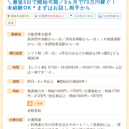
＼最短3日で開始可能／3ヵ月で73万円稼ぐ！
未経験OK＊まずはお話し相手から
職種未経験OK
交通費別途支給あり
土日祝日が休み
WEB登録OK
派遣
大阪府東大阪市
勤務地
高井田中央駅から---分／河内永和駅から---分／ＪＲ俊徳道駅
から---分／衣摺加美北駅から---分
シフト制（月～日） ※平日のみなどの相談もOK ※週3なども
曜日頻度
相談OK
【シフト例】07:00～16:0009:00～18:0017:00～09:00※ 上記
時間
は一例です！そ…
即日～2ヶ月以上 ■開始日の相談OK！
期間
無資格の方：時給1400円～1750円 / 介護福祉士：時給1700
時給
円～2125円 / 初任者以上：時給1500円～1875円
交通費
全額支給
介護関連
仕事内容
／利用者の方の日常生活をサポート！＼▽具体的には…・買