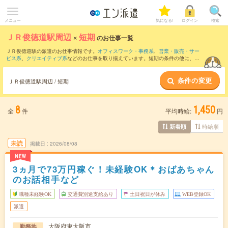
メニュー
気になる!
ログイン
検索
ＪＲ俊徳道駅周辺
×
短期
のお仕事一覧
ＪＲ俊徳道駅の派遣のお仕事情報です。
オフィスワーク・事務系
、
営業・販売・サー
ビス系
、
クリエイティブ系
などのお仕事を取り揃えています。短期の条件の他に、
交
通費別途支給あり
、
職種未経験OK
、
友だちと一緒の応募OK
などでもお探し頂けま
す。
条件の変更
ＪＲ俊徳道駅周辺 / 短期
8
1,450
全
件
平均時給:
円
時給順
新着順
未読
掲載日
2026/08/08
NEW
3ヵ月で73万円稼ぐ！未経験OK＊おばあちゃん
のお話相手など
職種未経験OK
交通費別途支給あり
土日祝日が休み
WEB登録OK
派遣
大阪府東大阪市
勤務地