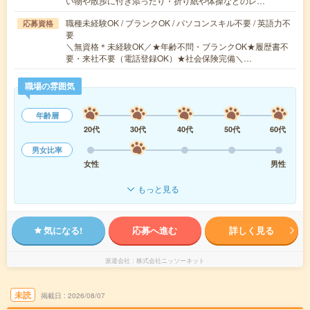
い物や散歩に付き添ったり・折り紙や体操などのレ…
職種未経験OK / ブランクOK / パソコンスキル不要 / 英語力不
応募資格
要
＼無資格＊未経験OK／★年齢不問・ブランクOK★履歴書不
要・来社不要（電話登録OK）★社会保険完備＼…
職場の雰囲気
年齢層
20代
30代
40代
50代
60代
男女比率
女性
男性
もっと見る
気になる!
応募へ進む
詳しく見る
派遣会社
株式会社ニッソーネット
未読
掲載日
2026/08/07