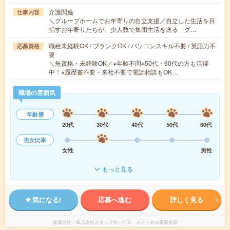
介護関連
仕事内容
＼グループホームでお年寄りの自立支援／自立した生活を目
指すお年寄りたちが、少人数で集団生活を送る「グ…
職種未経験OK / ブランクOK / パソコンスキル不要 / 英語力不
応募資格
要
＼無資格・未経験OK／※年齢不問※50代・60代の方も活躍
中！※履歴書不要・来社不要で電話相談もOK…
職場の雰囲気
年齢層
20代
30代
40代
50代
60代
男女比率
女性
男性
もっと見る
気になる!
応募へ進む
詳しく見る
派遣会社
株式会社スタッフサービス メディカル事業本部