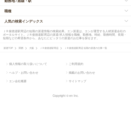
勤務地 / 路線・駅
職種
人気の検索インデックス
ＪＲ俊徳道駅周辺の短期の派遣情報の検索結果。エン派遣は、エンが運営する人材派遣会社の
ポータルサイト。ＪＲ俊徳道駅周辺の派遣/求人情報を職種、勤務地、時給、勤務時間、長期・
短期などの希望条件から、あなたにピッタリの派遣のお仕事を探せます。
派遣TOP
関西
大阪
ＪＲ俊徳道駅周辺
ＪＲ俊徳道駅周辺 短期の派遣の仕事一覧
個人情報の取り扱いについて
ご利用規約
ヘルプ・お問い合わせ
掲載のお問い合わせ
エン会社概要
サイトマップ
Copyright © en Inc.