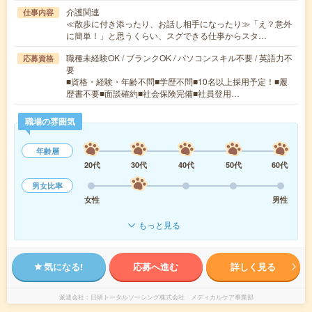
介護関連
仕事内容
≪散歩に付き添ったり、お話し相手になったり≫「え？意外
に簡単！」と思うくらい、スグできる仕事からスタ…
職種未経験OK / ブランクOK / パソコンスキル不要 / 英語力不
応募資格
要
■資格・経験・年齢不問■学歴不問■10名以上採用予定！■履
歴書不要■面談確約■社会保険完備■社員登用…
職場の雰囲気
年齢層
20代
30代
40代
50代
60代
男女比率
女性
男性
もっと見る
気になる!
応募へ進む
詳しく見る
派遣会社
日研トータルソーシング株式会社 メディカルケア事業部