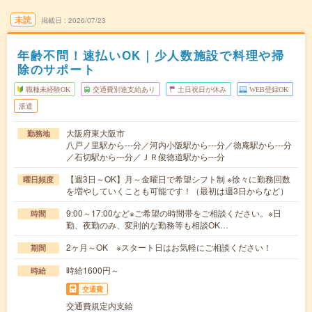
未読
掲載日
2026/07/23
年齢不問！速払いOK｜少人数施設で料理や掃
除のサポート
職種未経験OK
交通費別途支給あり
土日祝日が休み
WEB登録OK
派遣
大阪府東大阪市
勤務地
八戸ノ里駅から---分／河内小阪駅から---分／徳庵駅から---分
／石切駅から---分／ＪＲ俊徳道駅から---分
【週3日～OK】月～金曜日で希望シフト制 ※徐々に勤務回数
曜日頻度
を増やしていくことも可能です！（最初は週3日からなど）
9:00～17:00など※ご希望の時間帯をご相談ください。※日
時間
勤、夜勤のみ、変則的な勤務等も相談OK…
2ヶ月～OK ※スタート日はお気軽にご相談ください！
期間
時給1600円～
時給
交通費
交通費規定内支給