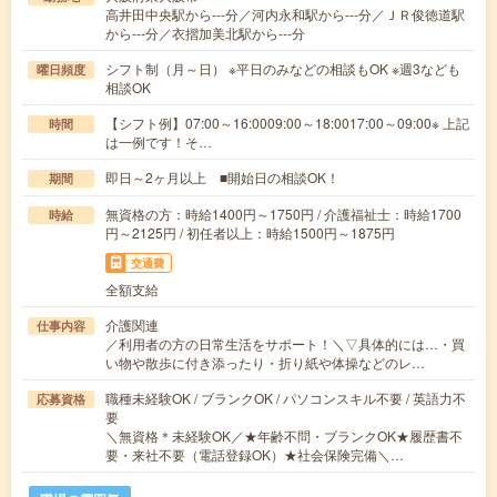
高井田中央駅から---分／河内永和駅から---分／ＪＲ俊徳道駅
から---分／衣摺加美北駅から---分
シフト制（月～日） ※平日のみなどの相談もOK ※週3なども
曜日頻度
相談OK
【シフト例】07:00～16:0009:00～18:0017:00～09:00※ 上記
時間
は一例です！そ…
即日～2ヶ月以上 ■開始日の相談OK！
期間
無資格の方：時給1400円～1750円 / 介護福祉士：時給1700
時給
円～2125円 / 初任者以上：時給1500円～1875円
交通費
全額支給
介護関連
仕事内容
／利用者の方の日常生活をサポート！＼▽具体的には…・買
い物や散歩に付き添ったり・折り紙や体操などのレ…
職種未経験OK / ブランクOK / パソコンスキル不要 / 英語力不
応募資格
要
＼無資格＊未経験OK／★年齢不問・ブランクOK★履歴書不
要・来社不要（電話登録OK）★社会保険完備＼…