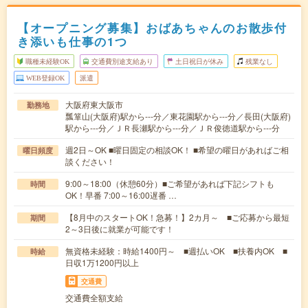
【オープニング募集】おばあちゃんのお散歩付
き添いも仕事の1つ
職種未経験OK
交通費別途支給あり
土日祝日が休み
残業なし
WEB登録OK
派遣
大阪府東大阪市
勤務地
瓢箪山(大阪府)駅から---分／東花園駅から---分／長田(大阪府)
駅から---分／ＪＲ長瀬駅から---分／ＪＲ俊徳道駅から---分
週2日～OK ■曜日固定の相談OK！ ■希望の曜日があればご相
曜日頻度
談ください！
9:00～18:00（休憩60分）■ご希望があれば下記シフトも
時間
OK！早番 7:00～16:00遅番 …
【8月中のスタートOK！急募！】2カ月～ ■ご応募から最短
期間
2～3日後に就業が可能です！
無資格未経験：時給1400円～ ■週払いOK ■扶養内OK ■
時給
日収1万1200円以上
交通費
交通費全額支給