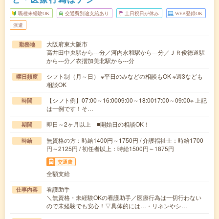
職種未経験OK
交通費別途支給あり
土日祝日が休み
WEB登録OK
派遣
大阪府東大阪市
勤務地
高井田中央駅から---分／河内永和駅から---分／ＪＲ俊徳道駅
から---分／衣摺加美北駅から---分
シフト制（月～日） ※平日のみなどの相談もOK ※週3なども
曜日頻度
相談OK
【シフト例】07:00～16:0009:00～18:0017:00～09:00※ 上記
時間
は一例です！そ…
即日～2ヶ月以上 ■開始日の相談OK！
期間
無資格の方：時給1400円～1750円 / 介護福祉士：時給1700
時給
円～2125円 / 初任者以上：時給1500円～1875円
交通費
全額支給
看護助手
仕事内容
＼無資格・未経験OKの看護助手／医療行為は一切行わない
ので未経験でも安心！▽具体的には…・リネンやシ…