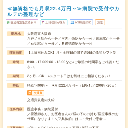
≪無資格でも月収22.4万円～≫病院で受付やカ
ルテの整理など
交通費別途支給あり
土日祝日が休み
WEB登録OK
派遣
大阪府東大阪市
勤務地
八戸ノ里駅から---分／河内小阪駅から---分／徳庵駅から---分
／石切駅から---分／ＪＲ俊徳道駅から---分
【土日祝休みOK】月～金曜日の間で週5日の希望シフト制
曜日頻度
8:00～17:009:00～18:00など※ご希望の時間帯をご相談くだ
時間
さい。
2ヶ月～OK ※スタート日はお気軽にご相談ください！
期間
時給1400円～ ■月収22.4万円～（日収1万1200円×20日）
時給
交通費
交通費規定内支給
医療事務・病院受付
仕事内容
／看護師さん、お医者さんの“縁の下の力持ち”医療事務のお
仕事になります！＼▽具体的には…・受付で患者…
ブランクOK / パソコンスキル不要 / 英語力不要
応募資格