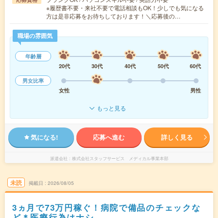
※履歴書不要・来社不要で電話相談もOK！少しでも気になる
方は是非応募をお待ちしております！＼応募後の…
職場の雰囲気
年齢層
20代
30代
40代
50代
60代
男女比率
女性
男性
もっと見る
気になる!
応募へ進む
詳しく見る
派遣会社
株式会社スタッフサービス メディカル事業本部
未読
掲載日
2026/08/05
3ヵ月で73万円稼ぐ！病院で備品のチェックな
ど＊医療行為はナシ