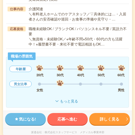
介護関連
仕事内容
＼有料老人ホームでのケアスタッフ／▽具体的には…・入居
者さんの安否確認や巡回・お食事の準備や見守り・…
職種未経験OK / ブランクOK / パソコンスキル不要 / 英語力不
応募資格
要
＼無資格・未経験OK／※年齢不問※50代・60代の方も活躍
中！※履歴書不要・来社不要で電話相談もOK…
職場の雰囲気
年齢層
20代
30代
40代
50代
60代
男女比率
女性
男性
もっと見る
気になる!
応募へ進む
詳しく見る
派遣会社
株式会社スタッフサービス メディカル事業本部