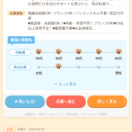
が昼間だけ生活のサポートを受けたり、気分転換で…
職種未経験OK / ブランクOK / パソコンスキル不要 / 英語力不
応募資格
要
■無資格・未経験OK！■年齢・学歴不問！ブランクOK!■10名
以上採用予定！■履歴書不要■社会保険完…
職場の雰囲気
年齢層
20代
30代
40代
50代
60代
男女比率
女性
男性
もっと見る
気になる!
応募へ進む
詳しく見る
派遣会社
日研トータルソーシング株式会社 メディカルケア事業部
未読
掲載日
2026/08/02