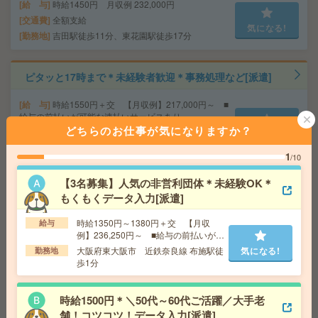
給 与
時給1450円 月収例 232,000円
交通費
全額支給
気になる!
勤務地
吉田駅徒歩11分、東花園駅徒歩17分
ピタッと17時まで＊未経験者歓迎＊事務処理など[派遣]
給 与
時給1550円＋交 【月収例】217,000円～ ■
給与の前払いが可能な速払いサービスあり
どちらのお仕事が気になりますか？
交通費
交通費支給あり
気になる!
勤務地
大阪府東大阪市 近鉄奈良線 布施駅徒歩6分
1
/10
【3名募集】人気の非営利団体＊未経験OK＊
＜週3～相談OK！＞10～16時！教育機関で＊授業用の文
もくもくデータ入力[派遣]
章チェックなど[派遣]
時給1350円～1380円＋交 【月収
給与
給 与
時給1500円～1550円＋交 ■給与の前払いが
例】236,250円～ ■給与の前払いが可
可能な速払いサービスあり
能な速払いサービスあり
大阪府東大阪市 近鉄奈良線 布施駅徒
気になる!
勤務地
交通費
交通費支給あり
歩1分
気になる!
勤務地
大阪府豊中市 阪急宝塚線 曽根（大阪）駅徒
歩17分、北大阪急行線 緑地公園駅徒歩9分
時給1500円＊＼50代～60代ご活躍／大手老
舗！コツコツ！データ入力[派遣]