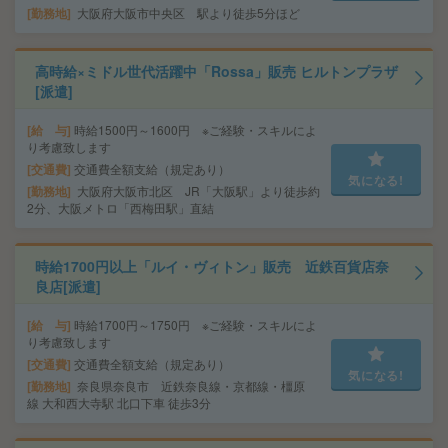
勤務地
大阪府大阪市中央区 駅より徒歩5分ほど
高時給×ミドル世代活躍中「Rossa」販売 ヒルトンプラザ
[派遣]
給 与
時給1500円～1600円 ※ご経験・スキルによ
り考慮致します
交通費
交通費全額支給（規定あり）
気になる!
勤務地
大阪府大阪市北区 JR「大阪駅」より徒歩約
2分、大阪メトロ「西梅田駅」直結
時給1700円以上「ルイ・ヴィトン」販売 近鉄百貨店奈
良店[派遣]
給 与
時給1700円～1750円 ※ご経験・スキルによ
り考慮致します
交通費
交通費全額支給（規定あり）
気になる!
勤務地
奈良県奈良市 近鉄奈良線・京都線・橿原
線 大和西大寺駅 北口下車 徒歩3分