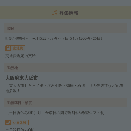
募集情報
時給
時給1400円～ ■月収22.4万円～（日収1万1200円×20日）
交通費
交通費規定内支給
勤務地
大阪府東大阪市
【東大阪市】八戸ノ里・河内小阪・徳庵・石切・ＪＲ俊徳道など勤務
地多数！
勤務曜日・頻度
【土日祝休みOK】月～金曜日の間で週5日の希望シフト制
休日休暇
土日祝日休みOK