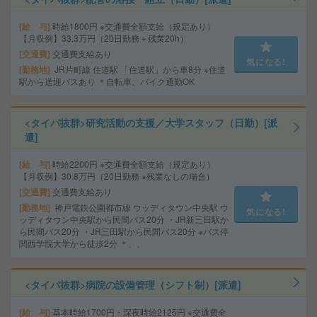
給 与
時給1800円 ※交通費全額支給（規定あり）
【月収例】33.3万円（20日勤務＋残業20h）
交通費
交通費支給あり
気になる!
勤務地
JR片町線 住道駅 「住道駅」から車8分 ※住道
駅から送迎バスあり ＊自転車、バイク通勤OK
<タイパ抜群>研究活動の支援／大学スタッフ（日勤）[派
遣]
給 与
時給2200円 ※交通費全額支給（規定あり）
【月収例】30.8万円（20日勤務 ※残業なしの場合）
交通費
交通費支給あり
勤務地
神戸電鉄公園都市線 ウッディタウン中央駅 ウ
気になる!
ッディタウン中央駅から民間バス20分 ・JR新三田駅か
ら民間バス20分 ・JR三田駅から民間バス20分 ※バス停
関西学院大学から徒歩2分 ＊、、
<タイパ抜群>病院の設備管理（シフト制）[派遣]
給 与
基本時給1700円・深夜時給2125円 ※交通費全