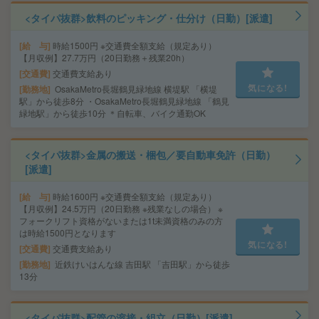
<タイパ抜群>飲料のピッキング・仕分け（日勤）[派遣]
給 与
時給1500円 ※交通費全額支給（規定あり）
【月収例】27.7万円（20日勤務＋残業20h）
交通費
交通費支給あり
気になる!
勤務地
OsakaMetro長堀鶴見緑地線 横堤駅 「横堤
駅」から徒歩8分 ・OsakaMetro長堀鶴見緑地線 「鶴見
緑地駅」から徒歩10分 ＊自転車、バイク通勤OK
<タイパ抜群>金属の搬送・梱包／要自動車免許（日勤）
[派遣]
給 与
時給1600円 ※交通費全額支給（規定あり）
【月収例】24.5万円（20日勤務 ※残業なしの場合） ※
フォークリフト資格がないまたは1t未満資格のみの方
は時給1500円となります
気になる!
交通費
交通費支給あり
勤務地
近鉄けいはんな線 吉田駅 「吉田駅」から徒歩
13分
<タイパ抜群>配管の溶接・組立（日勤）[派遣]