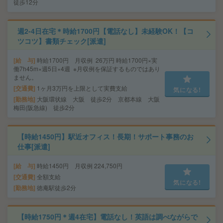
徒歩12分
週2-4日在宅＊時給1700円【電話なし】未経験OK！【コ
ツコツ】書類チェック[派遣]
給 与
時給1700円 月収例 26万円 時給1700円×実
働7h45m×週5日×4週 ※月収例を保証するものではあり
ません。
交通費
1ヶ月3万円を上限として実費支給
気になる!
勤務地
大阪環状線 大阪 徒歩2分 京都本線 大阪
梅田(阪急線) 徒歩2分
【時給1450円】駅近オフィス！長期！サポート事務のお
仕事[派遣]
給 与
時給1450円 月収例 224,750円
交通費
全額支給
気になる!
勤務地
徳庵駅徒歩2分
【時給1750円＊週4在宅】電話なし！英語は調べながらで