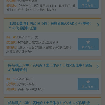
交通費
交通費全額支給
気になる!
勤務地
【大阪市住吉区】長居(地下鉄)・我孫子町・我
孫子前・粉浜・神ノ木など勤務地多数！
【週3日勤務】時給1610円！10時始業のCADオペ+事務！
＊50代活躍中[派遣]
給 与
時給1610円＋交
交通費
◆交通費実費支給※当社規定あり
気になる!
勤務地
大阪メトロ御堂筋線 本町駅 徒歩3分/京阪本
線 淀屋橋駅 徒歩5分
給与即払いOK！高時給！土日休み！日勤のお仕事！袋詰
め作業[派遣]
給 与
時給1250円
交通費
交通費支給有り
気になる!
勤務地
高井田駅～徒歩10分
給与即払いOK！高時給！土日休み！ピッキング作業[派