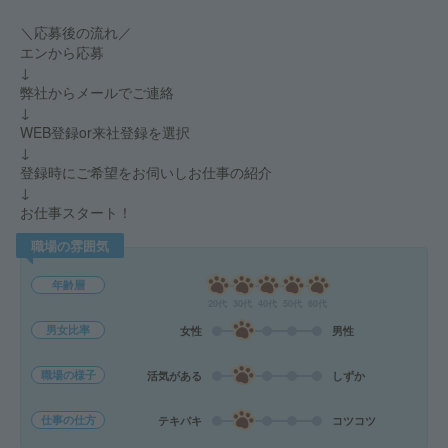
＼応募後の流れ／
エンから応募
↓
弊社からメールでご連絡
↓
WEB登録or来社登録を選択
↓
登録時にご希望をお伺いしお仕事の紹介
↓
お仕事スタート！
職場の雰囲気
年齢層
20代
30代
40代
50代
60代
男女比率
女性
男性
職場の様子
活気がある
しずか
仕事の仕方
テキパキ
コツコツ