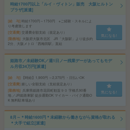
時給1700円以上「ルイ・ヴィトン」販売 大阪ヒルトン
プラザ[派遣]
給 与
時給1700円～1750円 ※ご経験・スキルによ
り考慮致します
交通費
交通費全額支給（規定あり）
気になる!
勤務地
大阪府大阪市北区 JR「大阪駅」より徒歩約
2分、大阪メトロ「西梅田駅」直結
姫路市／未経験OK／週1日ノー残業デーがあってもモデ
ル月収34万円[派遣]
給 与
【時給】1,900円 ～2,375円 ・日払いOK
交通費
嬉しい全額支給（支給規定あり）
勤務地
兵庫県姫路市花田町勅旨９０ 字橋爪90番
気になる!
地 ／JR姫路東駅 徒歩通勤OK マイカー・バイク通勤O
K 無料駐車場あり
8月～＊時給1600円＊未経験から働きながら資格が取れる
＊大手で組立[派遣]