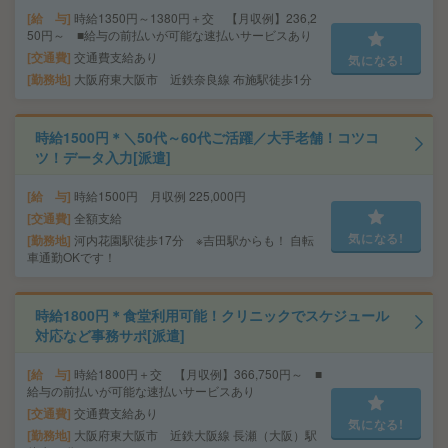
給 与
時給1350円～1380円＋交 【月収例】236,2
50円～ ■給与の前払いが可能な速払いサービスあり
交通費
交通費支給あり
気になる!
勤務地
大阪府東大阪市 近鉄奈良線 布施駅徒歩1分
時給1500円＊＼50代～60代ご活躍／大手老舗！コツコ
ツ！データ入力[派遣]
給 与
時給1500円 月収例 225,000円
交通費
全額支給
気になる!
勤務地
河内花園駅徒歩17分 ※吉田駅からも！ 自転
車通勤OKです！
時給1800円＊食堂利用可能！クリニックでスケジュール
対応など事務サポ[派遣]
給 与
時給1800円＋交 【月収例】366,750円～ ■
給与の前払いが可能な速払いサービスあり
交通費
交通費支給あり
気になる!
勤務地
大阪府東大阪市 近鉄大阪線 長瀬（大阪）駅