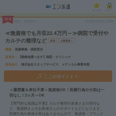
気になる!
ログイン
NEW
掲載日
2026/08/05
No.SSMZKS医IS2_大阪46
≪無資格でも月収22.4万円～≫病院で受付や
カルテの整理など
派遣
大量募集！
職種
医療事務・病院受付
派遣先
【勤務地選べます】病院・クリニック
派遣会社
株式会社スタッフサービス メディカル事業本部
ここがポイント！
＜履歴書＆来社不要＞無資格OK！医療行為や介助は一
切なし！2ヶ月～OK
【専門的な知識は不要】カルテ整理や患者さまの受付な
ど、看護師さんやお医者さんのサポートなどになります。
医療行為や身体介助はありませんので、無資格・ブランク