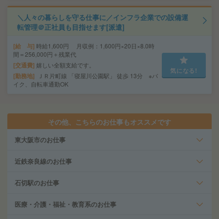
＼人々の暮らしを守る仕事に／インフラ企業での設備運
転管理＠正社員も目指せます[派遣]
給 与
時給1,600円 月収例：1,600円×20日×8.0時
間＝256,000円＋残業代
交通費
嬉しい全額支給です。
気になる!
勤務地
ＪＲ片町線 「寝屋川公園駅」 徒歩 13分 ※バ
イク、自転車通勤OK
その他、こちらのお仕事もオススメです
東大阪市のお仕事
近鉄奈良線のお仕事
石切駅のお仕事
医療・介護・福祉・教育系のお仕事