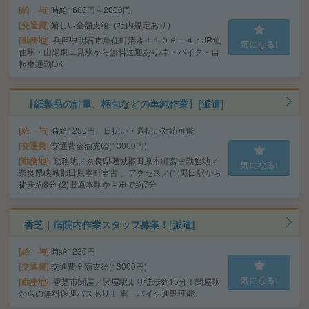
給 与
時給1600円～2000円
交通費
嬉しい全額支給（社内規定あり）
勤務地
兵庫県明石市魚住町清水１１０６－４：JR魚
気になる!
住駅・山陽東二見駅から無料送迎あり/車・バイク・自
転車通勤OK
【紙製品の計量、梱包などの単純作業】[派遣]
給 与
時給1250円 日払い・週払い対応可能
交通費
交通費全額支給(13000円)
勤務地
勤務地／奈良県磯城郡田原本町宮古勤務地／
気になる!
奈良県磯城郡田原本町宮古 、アクセス／(1)黒田駅から
徒歩約8分 (2)田原本駅から車で約7分
香芝｜病院内作業スタッフ募集！[派遣]
給 与
時給1230円
交通費
交通費全額支給(13000円)
気になる!
勤務地
香芝市関屋／関屋駅より徒歩約15分！関屋駅
からの無料送迎バスあり！ 車、バイク通勤可能