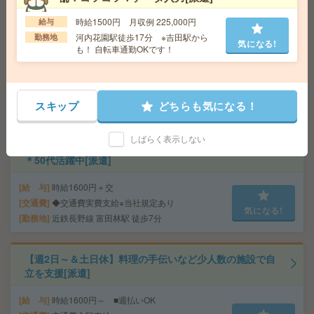
【オープニング募集】おばあちゃんのお散歩付き添いも
時給1500円 月収例 225,000円
給与
仕事の1つ[派遣]
河内花園駅徒歩17分 ※吉田駅から
勤務地
気になる!
も！ 自転車通勤OKです！
給 与
無資格未経験：時給1400円～ ■週払いOK
■扶養内OK ■日収1万1200円以上
交通費
交通費全額支給
気になる!
勤務地
【大阪市天王寺区】天王寺・大阪上本町・鶴
スキップ
どちらも気になる！
橋・玉造・寺田町など勤務地多数！
しばらく表示しない
＼未経験OK／時給1600円！15時半まで！コツコツ軽作業
＊50代活躍中[派遣]
給 与
時給1600円＋交
交通費
◆交通費実費支給※当社規定あり
気になる!
勤務地
近鉄長野線 富田林駅 徒歩7分
【週2日～＆土日休】料理の手伝いなど少人数の施設で自
立を支援[派遣]
給 与
時給1600円～ ■週払いOK