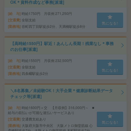
OK＊資料作成など事務[派遣]
給 与
時給1750円 月収例 271,250円
交通費
全額支給
気になる!
勤務地
谷町四丁目駅徒歩2分、天満橋駅徒歩8分
【高時給1550円】駅近！あんしん長期！残業なし＊事務
のお仕事[派遣]
給 与
時給1550円 月収例 232,500円
交通費
全額支給
気になる!
勤務地
四条畷駅徒歩2分
＼8名募集／未経験OK！大手企業＊健康診断結果データ
チェック等[派遣]
給 与
時給1600円＋交 【月収例】316,000円～ ■
給与の前払いが可能な速払いサービスあり
交通費
交通費支給あり
気になる!
勤務地
大阪府大阪市中央区 大阪メトロ御堂筋線 心
斎橋駅徒歩7分、大阪メトロ御堂筋線 本町駅徒歩7分