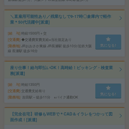
＼直雇用可能性あり／残業なしで9-17時〇倉庫内で軽作
業＊50代活躍中[派遣]
給 与
時給1500円＋交
交通費
◆交通費実費支給※当社規定あり
気になる!
勤務地
JRおおさか東線 JR長瀬駅 徒歩10分/近鉄大阪
線 長瀬駅 徒歩16分
座り仕事！給与即払いOK！高時給！ピッキング・検査業
務[派遣]
給 与
時給1350円
交通費
交通費支給有り
気になる!
勤務地
吉田駅～徒歩11分 ※バイク通勤OK
【完全在宅】研修もWEBで＊CAD＆イラレをつかって図
面作成！[派遣]