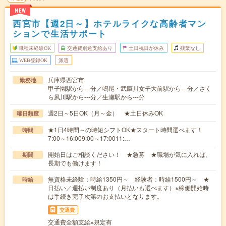
NEW
西宮市【週2日～】ホテルライクな高齢者マン
ションで生活サポート
職種未経験OK
交通費別途支給あり
土日祝日が休み
残業なし
WEB登録OK
派遣
兵庫県西宮市
勤務地
甲子園駅から---分／鳴尾・武庫川女子大前駅から---分／さく
ら夙川駅から---分／生瀬駅から---分
週2日～5日OK（月～金） ★土日休みOK
曜日頻度
★1日4時間～の時短シフトOK★スタート時間選べます！
時間
7:00～16:009:00～17:0011:…
開始日はご相談ください！ ★急募 ★職場が気に入れば、
期間
長期でも働けます！
無資格未経験：時給1350円～ 経験者：時給1500円～ ★
時給
日払い／週払い制度あり（月払いも選べます）※稼働開始時
は手続き完了次第のお支払いとなります。
交通費
交通費全額支給※規定有