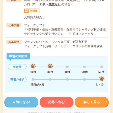
万円（20日勤務 ※
の場合）
残業なし
交通費
交通費支給あり
フォークリフト
仕事内容
＊材料準備・供給・運搬業務・倉庫内でシーリング材の運搬
やピッキング作業を行います。・午前はフォークリ…
ブランクOK / パソコンスキル不要 / 英語力不要
応募資格
フォークリフト資格・リーチフォークリフトの実務経験要
職場の雰囲気
年齢層
20代
30代
40代
50代
60代
職場の様子
活気がある
しずか
気になる!
応募へ進む
詳しく見る
派遣会社
パーソルファクトリーパートナーズ株式会社