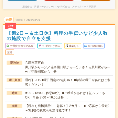
派遣会社
日研トータルソーシング株式会社 メディカルケア事業部
未読
掲載日
2026/08/06
NEW
【週2日～＆土日休】料理の手伝いなど少人数
の施設で自立を支援
交通費別途支給あり
土日祝日が休み
残業なし
WEB登録OK
派遣
兵庫県西宮市
勤務地
夙川駅から---分／苦楽園口駅から---分／さくら夙川駅から---
分／甲陽園駅から---分
週2日～OK ■曜日固定の相談OK！ ■希望の曜日があればご相
曜日頻度
談ください！
9:00～18:00（休憩60分）■ご希望があれば下記シフトも
時間
OK！早番 7:00～16:00遅番 …
【現在も積極採用中！急募！】2カ月～ ■ご応募から最短2
期間
～3日後の就業も相談可能です！