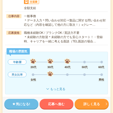
交通費
全額支給
一般事務
仕事内容
＊データ入力＊問い合わせ対応⇒製品に関する問い合わせ対
応など（内容を確認して他の方に取次！）※クレー…
職種未経験OK / ブランクOK / 英語力不要
応募資格
＊未経験の方歓迎＊未経験の方でも安心スタート！・登録
時、キャリアを一緒に考える面談（TEL面談の場合…
職場の雰囲気
年齢層
20代
30代
40代
50代
60代
男女比率
女性
男性
もっと見る
気になる!
応募へ進む
詳しく見る