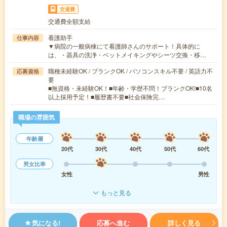
交通費
交通費全額支給
看護助手
仕事内容
▼病院の一般病棟にて看護師さんのサポート！具体的に
は、・器具の洗浄・ベットメイキングやシーツ交換・移…
職種未経験OK / ブランクOK / パソコンスキル不要 / 英語力不
応募資格
要
■無資格・未経験OK！■年齢・学歴不問！ブランクOK!■10名
以上採用予定！■履歴書不要■社会保険完…
職場の雰囲気
年齢層
20代
30代
40代
50代
60代
男女比率
女性
男性
もっと見る
気になる!
応募へ進む
詳しく見る