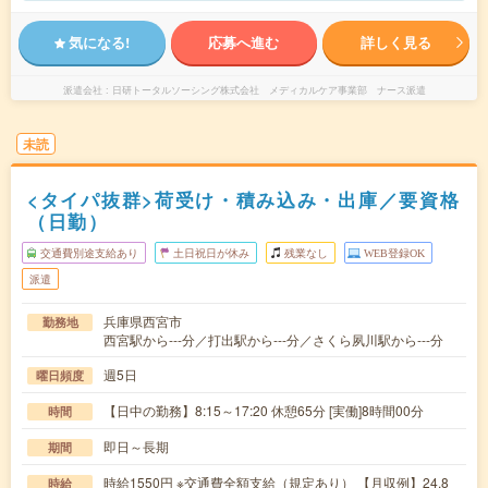
気になる!
応募へ進む
詳しく見る
派遣会社
日研トータルソーシング株式会社 メディカルケア事業部 ナース派遣
未読
<タイパ抜群>荷受け・積み込み・出庫／要資格
（日勤）
交通費別途支給あり
土日祝日が休み
残業なし
WEB登録OK
派遣
兵庫県西宮市
勤務地
西宮駅から---分／打出駅から---分／さくら夙川駅から---分
週5日
曜日頻度
【日中の勤務】8:15～17:20 休憩65分 [実働]8時間00分
時間
即日～長期
期間
時給1550円 ※交通費全額支給（規定あり） 【月収例】24.8
時給