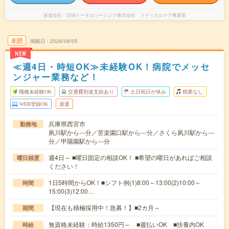
派遣会社
日研トータルソーシング株式会社 メディカルケア事業部
未読
掲載日
2026/08/05
NEW
≪週4日・時短OK≫未経験OK！病院でメッセ
ンジャー業務など！
職種未経験OK
交通費別途支給あり
土日祝日が休み
残業なし
WEB登録OK
派遣
兵庫県西宮市
勤務地
夙川駅から---分／苦楽園口駅から---分／さくら夙川駅から---
分／甲陽園駅から---分
週4日～ ■曜日固定の相談OK！ ■希望の曜日があればご相談
曜日頻度
ください！
1日5時間からOK！■シフト例(1)8:00～13:00(2)10:00～
時間
15:00(3)12:00…
【現在も積極採用中！急募！】■2カ月～
期間
無資格未経験：時給1350円～ ■週払いOK ■扶養内OK
時給