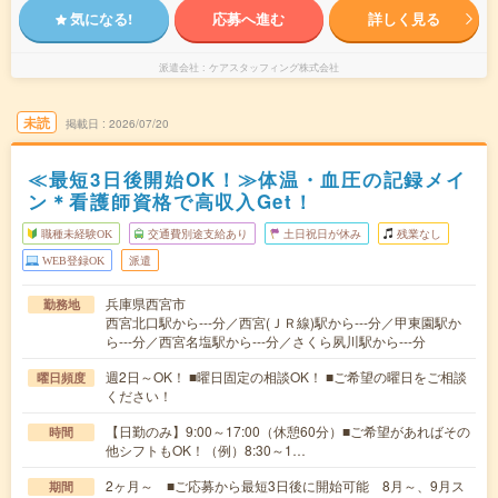
気になる!
応募へ進む
詳しく見る
派遣会社
ケアスタッフィング株式会社
未読
掲載日
2026/07/20
≪最短3日後開始OK！≫体温・血圧の記録メイ
ン＊看護師資格で高収入Get！
職種未経験OK
交通費別途支給あり
土日祝日が休み
残業なし
WEB登録OK
派遣
兵庫県西宮市
勤務地
西宮北口駅から---分／西宮(ＪＲ線)駅から---分／甲東園駅か
ら---分／西宮名塩駅から---分／さくら夙川駅から---分
週2日～OK！ ■曜日固定の相談OK！ ■ご希望の曜日をご相談
曜日頻度
ください！
【日勤のみ】9:00～17:00（休憩60分）■ご希望があればその
時間
他シフトもOK！（例）8:30～1…
2ヶ月～ ■ご応募から最短3日後に開始可能 8月～、9月ス
期間