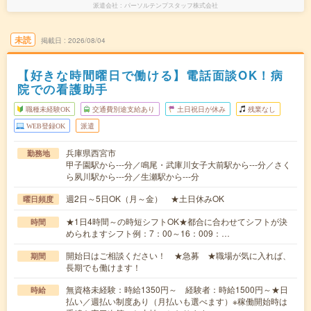
派遣会社
パーソルテンプスタッフ株式会社
未読
掲載日
2026/08/04
【好きな時間曜日で働ける】電話面談OK！病
院での看護助手
職種未経験OK
交通費別途支給あり
土日祝日が休み
残業なし
WEB登録OK
派遣
兵庫県西宮市
勤務地
甲子園駅から---分／鳴尾・武庫川女子大前駅から---分／さく
ら夙川駅から---分／生瀬駅から---分
週2日～5日OK（月～金） ★土日休みOK
曜日頻度
★1日4時間～の時短シフトOK★都合に合わせてシフトが決
時間
められますシフト例：7：00～16：009：…
開始日はご相談ください！ ★急募 ★職場が気に入れば、
期間
長期でも働けます！
無資格未経験：時給1350円～ 経験者：時給1500円～★日
時給
払い／週払い制度あり（月払いも選べます）※稼働開始時は