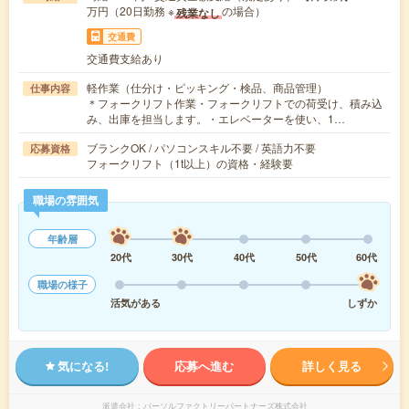
万円（20日勤務 ※
の場合）
残業なし
交通費
交通費支給あり
軽作業（仕分け・ピッキング・検品、商品管理）
仕事内容
＊フォークリフト作業・フォークリフトでの荷受け、積み込
み、出庫を担当します。・エレベーターを使い、1…
ブランクOK / パソコンスキル不要 / 英語力不要
応募資格
フォークリフト（1t以上）の資格・経験要
職場の雰囲気
年齢層
20代
30代
40代
50代
60代
職場の様子
活気がある
しずか
気になる!
応募へ進む
詳しく見る
派遣会社
パーソルファクトリーパートナーズ株式会社