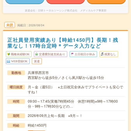
派遣会社
日研トータルソーシング株式会社 メディカルケア事業部
未読
掲載日
2026/08/04
正社員登用実績あり【時給1450円】長期！残
業なし！17時台定時＊データ入力など
職種未経験OK
交通費別途支給あり
土日祝日が休み
残業なし
WEB登録OK
派遣
兵庫県西宮市
勤務地
西宮駅から徒歩5分／さくら夙川駅から徒歩15分
月～金（週5日） ※土日祝完全休みでプライベートも安心で
曜日頻度
すね！
09:00～17:45(実働7時間45分 休憩1時間)※9時～17時00
時間
分・9時～17時30分などの…
2026年09月上旬～長期 ※9月～！
期間
時給1450円
時給