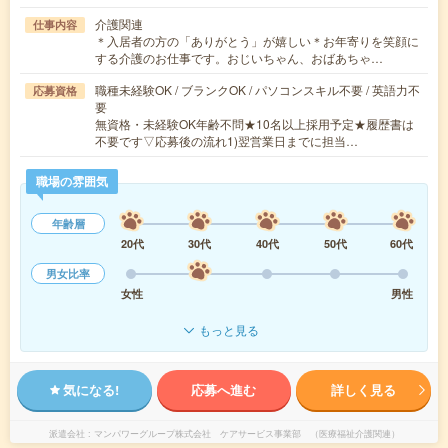
介護関連
仕事内容
＊入居者の方の「ありがとう」が嬉しい＊お年寄りを笑顔に
する介護のお仕事です。おじいちゃん、おばあちゃ…
職種未経験OK / ブランクOK / パソコンスキル不要 / 英語力不
応募資格
要
無資格・未経験OK年齢不問★10名以上採用予定★履歴書は
不要です▽応募後の流れ1)翌営業日までに担当…
職場の雰囲気
年齢層
20代
30代
40代
50代
60代
男女比率
女性
男性
もっと見る
気になる!
応募へ進む
詳しく見る
派遣会社
マンパワーグループ株式会社 ケアサービス事業部 （医療福祉介護関連）