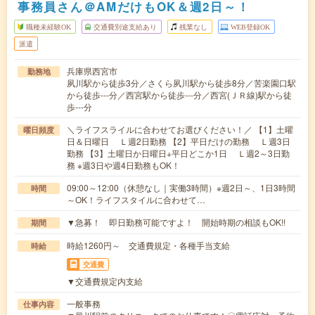
事務員さん＠AMだけもOK＆週2日～！
職種未経験OK
交通費別途支給あり
残業なし
WEB登録OK
派遣
兵庫県西宮市
勤務地
夙川駅から徒歩3分／さくら夙川駅から徒歩8分／苦楽園口駅
から徒歩---分／西宮駅から徒歩---分／西宮(ＪＲ線)駅から徒
歩---分
＼ライフスライルに合わせてお選びください！／ 【1】土曜
曜日頻度
日＆日曜日 Ｌ週2日勤務 【2】平日だけの勤務 Ｌ週3日
勤務 【3】土曜日か日曜日+平日どこか1日 Ｌ週2～3日勤
務 ※週3日や週4日勤務もOK！
09:00～12:00（休憩なし｜実働3時間）※週2日～、1日3時間
時間
～OK！ライフスタイルに合わせて…
▼急募！ 即日勤務可能ですよ！ 開始時期の相談もOK!!
期間
時給1260円～ 交通費規定・各種手当支給
時給
交通費
▼交通費規定内支給
一般事務
仕事内容