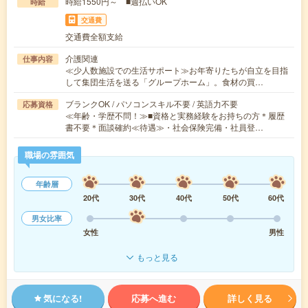
時給1550円～ ■週払いOK
時給
交通費
交通費全額支給
介護関連
仕事内容
≪少人数施設での生活サポート≫お年寄りたちが自立を目指
して集団生活を送る「グループホーム」。食材の買…
ブランクOK / パソコンスキル不要 / 英語力不要
応募資格
≪年齢・学歴不問！≫■資格と実務経験をお持ちの方＊履歴
書不要＊面談確約≪待遇≫・社会保険完備・社員登…
職場の雰囲気
年齢層
20代
30代
40代
50代
60代
男女比率
女性
男性
もっと見る
気になる!
応募へ進む
詳しく見る