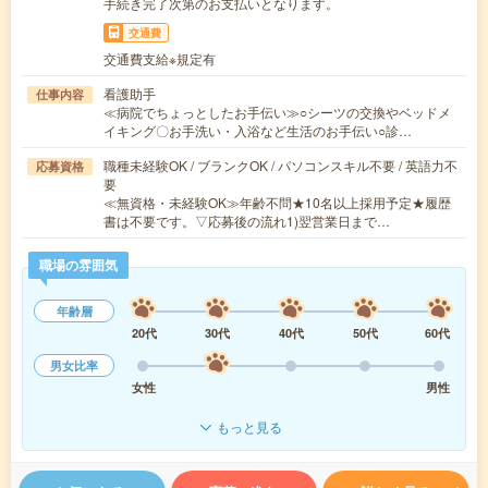
手続き完了次第のお支払いとなります。
交通費
交通費支給※規定有
看護助手
仕事内容
≪病院でちょっとしたお手伝い≫○シーツの交換やベッドメ
イキング〇お手洗い・入浴など生活のお手伝い○診…
職種未経験OK / ブランクOK / パソコンスキル不要 / 英語力不
応募資格
要
≪無資格・未経験OK≫年齢不問★10名以上採用予定★履歴
書は不要です。▽応募後の流れ1)翌営業日まで…
職場の雰囲気
年齢層
20代
30代
40代
50代
60代
男女比率
女性
男性
もっと見る