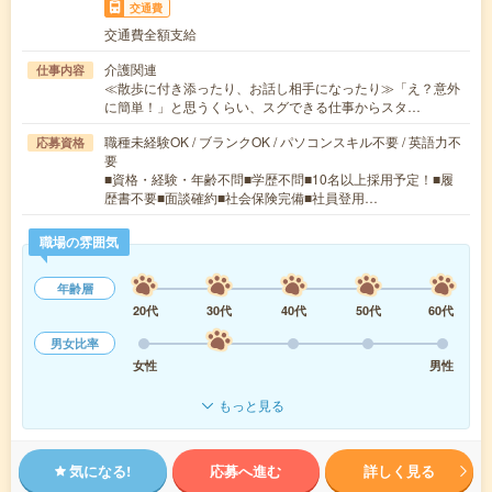
交通費
交通費全額支給
介護関連
仕事内容
≪散歩に付き添ったり、お話し相手になったり≫「え？意外
に簡単！」と思うくらい、スグできる仕事からスタ…
職種未経験OK / ブランクOK / パソコンスキル不要 / 英語力不
応募資格
要
■資格・経験・年齢不問■学歴不問■10名以上採用予定！■履
歴書不要■面談確約■社会保険完備■社員登用…
職場の雰囲気
年齢層
20代
30代
40代
50代
60代
男女比率
女性
男性
もっと見る
気になる!
応募へ進む
詳しく見る