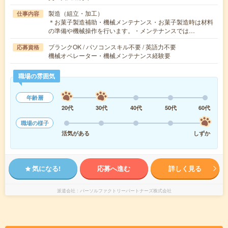
製造（組立・加工）
仕事内容
＊お菓子製造補助・機械メンテナンス・お菓子製造時は材料
の準備や機械操作を行います。・メンテナンスでは…
ブランクOK / パソコンスキル不要 / 英語力不要
応募資格
機械オペレーター・機械メンテナンス経験要
職場の雰囲気
年齢層
20代
30代
40代
50代
60代
職場の様子
活気がある
しずか
気になる!
応募へ進む
詳しく見る
派遣会社
パーソルファクトリーパートナーズ株式会社