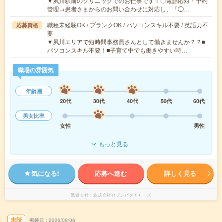
▼夙川駅前のクリニックでのお仕事です！〇電話応対・予約
管理→患者さまからのお問い合わせに対応し、「◯…
職種未経験OK / ブランクOK / パソコンスキル不要 / 英語力不
応募資格
要
▼夙川エリアで短時間事務員さんとして働きませんか？？■
パソコンスキル不要！■子育て中でも働きやすい時…
職場の雰囲気
年齢層
20代
30代
40代
50代
60代
男女比率
女性
男性
もっと見る
気になる!
応募へ進む
詳しく見る
派遣会社
株式会社セブンピクチャーズ
未読
掲載日
2026/08/06