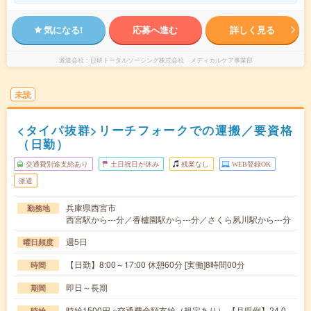
気になる!
応募へ進む
詳しく見る
派遣会社
日研トータルソーシング株式会社 メディカルケア事業部
未読
<タイパ抜群>リーチフォークでの運搬／要資格
（日勤）
交通費別途支給あり
土日祝日が休み
残業なし
WEB登録OK
派遣
兵庫県西宮市
勤務地
西宮駅から---分／香櫨園駅から---分／さくら夙川駅から---分
週5日
曜日頻度
【日勤】8:00～17:00 休憩60分 [実働]8時間00分
時間
即日～長期
期間
時給1500円 ※交通費全額支給（規定あり） 【月収例】24.0
時給