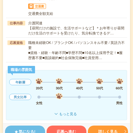
交通費
交通費全額支給
介護関連
仕事内容
【昼間だけの施設で、生活サポートなど】＊お年寄りが昼間
だけ生活のサポートを受けたり、気分転換できるデ…
職種未経験OK / ブランクOK / パソコンスキル不要 / 英語力不
応募資格
要
■資格・経験・年齢不問■学歴不問■10名以上採用予定！■履
歴書不要■面談確約■社会保険完備■社員登用…
職場の雰囲気
年齢層
20代
30代
40代
50代
60代
男女比率
女性
男性
もっと見る
気になる!
応募へ進む
詳しく見る