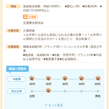
無資格未経験：時給1400円～ ■週払いOK ■扶養内OK ■
時給
日収1万1200円以上
交通費
交通費全額支給
介護関連
仕事内容
≪お年寄りも自分も笑顔になれる介護の仕事！≫＊お年寄り
が昼間だけ生活のサポートを受けたり、気分転換で…
職種未経験OK / ブランクOK / パソコンスキル不要 / 英語力不
応募資格
要
■無資格・未経験OK！■年齢・学歴不問！ブランクOK!■10名
以上採用予定！■履歴書不要■社会保険完…
職場の雰囲気
年齢層
20代
30代
40代
50代
60代
男女比率
女性
男性
もっと見る