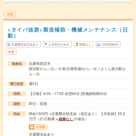
未読
<タイパ抜群>製造補助・機械メンテナンス（日
勤）
交通費別途支給あり
土日祝日が休み
残業なし
WEB登録OK
派遣
兵庫県西宮市
勤務地
西宮駅から---分／今津(兵庫県)駅から---分／さくら夙川駅か
ら---分
週5日
曜日頻度
【日勤】8:00～17:00 休憩60分 [実働]8時間00分
時間
即日～長期
期間
時給1500円 ※交通費全額支給（規定あり） 【月収例】25.2
時給
万円（21日勤務 ※
の場合）
残業なし
交通費
交通費支給あり