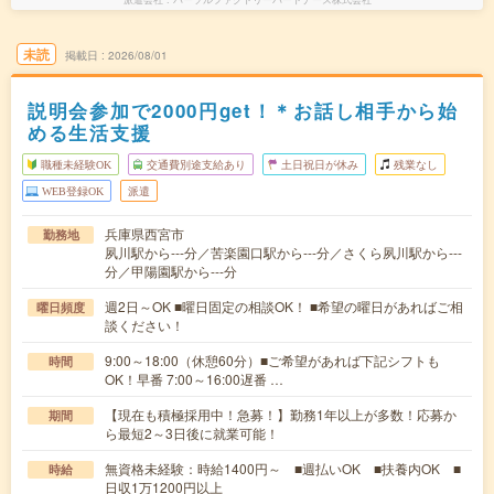
未読
掲載日
2026/08/01
説明会参加で2000円get！＊お話し相手から始
める生活支援
職種未経験OK
交通費別途支給あり
土日祝日が休み
残業なし
WEB登録OK
派遣
兵庫県西宮市
勤務地
夙川駅から---分／苦楽園口駅から---分／さくら夙川駅から---
分／甲陽園駅から---分
週2日～OK ■曜日固定の相談OK！ ■希望の曜日があればご相
曜日頻度
談ください！
9:00～18:00（休憩60分）■ご希望があれば下記シフトも
時間
OK！早番 7:00～16:00遅番 …
【現在も積極採用中！急募！】勤務1年以上が多数！応募か
期間
ら最短2～3日後に就業可能！
無資格未経験：時給1400円～ ■週払いOK ■扶養内OK ■
時給
日収1万1200円以上