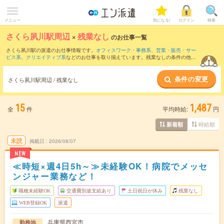
メニュー
気になる!
ログイン
検索
さくら夙川駅周辺
×
残業なし
のお仕事一覧
さくら夙川駅の派遣のお仕事情報です。
オフィスワーク・事務系
、
営業・販売・サー
ビス系
、
クリエイティブ系
などのお仕事を取り揃えています。残業なしの条件の他
に、
交通費別途支給あり
、
職種未経験OK
、
友だちと一緒の応募OK
などのこだわり条
件も取り揃えています。
条件の変更
さくら夙川駅周辺 / 残業なし
15
1,487
全
件
平均時給:
円
時給順
新着順
未読
掲載日
2026/08/07
NEW
≪時短×週4日5h～≫未経験OK！病院でメッセ
ンジャー業務など！
職種未経験OK
交通費別途支給あり
土日祝日が休み
残業なし
WEB登録OK
派遣
兵庫県西宮市
勤務地