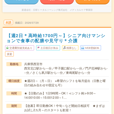
派遣会社
日研トータルソーシング株式会社 メディカルケア事業部
未読
掲載日
2026/07/29
【週2日＊高時給1700円～】シニア向けマンシ
ョンで食事の配膳や見守り＊介護
交通費別途支給あり
土日祝日が休み
残業なし
WEB登録OK
派遣
兵庫県西宮市
勤務地
西宮北口駅から---分／甲子園口駅から---分／門戸厄神駅から-
--分／さくら夙川駅から---分／東鳴尾駅から---分
★週2日～（月～日） ※希望のシフトを毎月提出（日数と曜
曜日頻度
日の組み合わせや固定も可）
★【日勤のみ】1日5時間～OK！≪シフト例≫9:00～
時間
14:0010:00～15:0012:00～1…
【急募】即日勤務OK！中旬～など開始日相談可 ★まずは
期間
お試し2カ月～のスタートも歓迎！