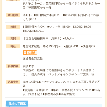
夙川駅から---分／苦楽園口駅から---分／さくら夙川駅から---
分／甲陽園駅から---分
週4日～ ■曜日固定の相談OK！ ■希望の曜日があればご相談
曜日頻度
ください！
1日5時間からOK！■シフト例(1)8:00～13:00(2)10:00～
時間
15:00(3)12:00…
【現在も積極採用中！急募！】■2カ月～
期間
無資格未経験：時給1350円～ ■週払いOK ■扶養内OK
時給
交通費
交通費全額支給
看護助手
仕事内容
▼病院の一般病棟にて看護師さんのサポート！具体的に
は、・器具の洗浄・ベットメイキングやシーツ交換・移…
職種未経験OK / ブランクOK / パソコンスキル不要 / 英語力不
応募資格
要
■無資格・未経験OK！■年齢・学歴不問！ブランクOK!■10名
以上採用予定！■履歴書不要■社会保険完…
職場の雰囲気