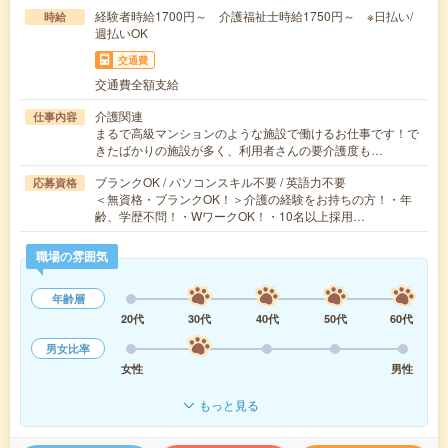
経験者時給1700円～ 介護福祉士時給1750円～ ※日払い/
時給
週払いOK
交通費
交通費全額支給
介護関連
仕事内容
まるで高級マンションのような施設で働けるお仕事です！で
きたばかりの施設が多く、利用者さんの要介護度も…
ブランクOK / パソコンスキル不要 / 英語力不要
応募資格
＜無資格・ブランクOK！＞介護の経験をお持ちの方！・年
齢、学歴不問！・WワークOK！・10名以上採用…
職場の雰囲気
年齢層
20代
30代
40代
50代
60代
男女比率
女性
男性
もっと見る