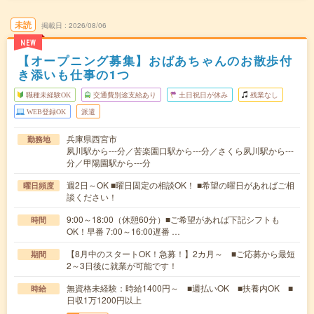
未読
掲載日
2026/08/06
NEW
【オープニング募集】おばあちゃんのお散歩付
き添いも仕事の1つ
職種未経験OK
交通費別途支給あり
土日祝日が休み
残業なし
WEB登録OK
派遣
兵庫県西宮市
勤務地
夙川駅から---分／苦楽園口駅から---分／さくら夙川駅から---
分／甲陽園駅から---分
週2日～OK ■曜日固定の相談OK！ ■希望の曜日があればご相
曜日頻度
談ください！
9:00～18:00（休憩60分）■ご希望があれば下記シフトも
時間
OK！早番 7:00～16:00遅番 …
【8月中のスタートOK！急募！】2カ月～ ■ご応募から最短
期間
2～3日後に就業が可能です！
無資格未経験：時給1400円～ ■週払いOK ■扶養内OK ■
時給
日収1万1200円以上