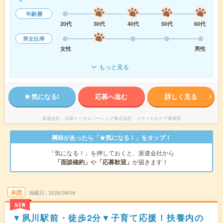
年齢層
20代
30代
40代
50代
60代
男女比率
女性
男性
もっと見る
気になる!
応募へ進む
詳しく見る
派遣会社
日研トータルソーシング株式会社 メディカルケア事業部
興味があったら「★気になる！」をタップ！
「気になる！」を押しておくと、派遣会社から
「面談確約」
や
「応募歓迎」
が届きます！
未読
掲載日
2026/08/06
NEW
▼夙川駅前・徒歩2分▼子育て応援！扶養内の