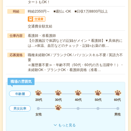
タートもOK！
時給2350円～ ■週払いOK ■日収1万8800円以上
時給
交通費
交通費全額支給
看護師・准看護師
仕事内容
【介護施設で体調などの記録がメイン＊看護師】▼具体的に
は…○体温、血圧などのチェック・記録○お薬の飲…
職種未経験OK / ブランクOK / パソコンスキル不要 / 英語力不
応募資格
要
≪履歴書不要≫・年齢不問（50代・60代の方も活躍中！）・
未経験OK・ブランクOK・看護師資格（准看…
職場の雰囲気
年齢層
20代
30代
40代
50代
60代
男女比率
女性
男性
もっと見る