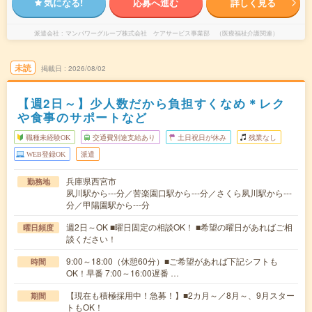
気になる!
応募へ進む
詳しく見る
派遣会社
マンパワーグループ株式会社 ケアサービス事業部 （医療福祉介護関連）
未読
掲載日
2026/08/02
【週2日～】少人数だから負担すくなめ＊レク
や食事のサポートなど
職種未経験OK
交通費別途支給あり
土日祝日が休み
残業なし
WEB登録OK
派遣
兵庫県西宮市
勤務地
夙川駅から---分／苦楽園口駅から---分／さくら夙川駅から---
分／甲陽園駅から---分
週2日～OK ■曜日固定の相談OK！ ■希望の曜日があればご相
曜日頻度
談ください！
9:00～18:00（休憩60分）■ご希望があれば下記シフトも
時間
OK！早番 7:00～16:00遅番 …
【現在も積極採用中！急募！】■2カ月～／8月～、9月スター
期間
トもOK！