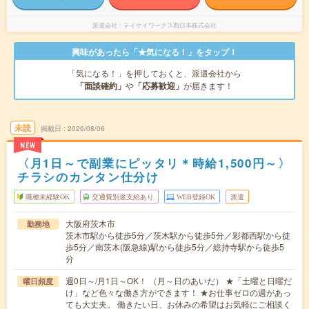
派遣会社
テイケイワークス西日本株式会社
興味があったら「★気になる！」をタップ！
「気になる！」を押しておくと、派遣会社から
「面談確約」
や
「応募歓迎」
が届きます！
未読
掲載日
2026/08/06
NEW
〈月1日～で副業にピッタリ＊時給1,500円～〉
チラシのカンタン仕分け
職種未経験OK
交通費別途支給あり
WEB登録OK
派遣
大阪府茨木市
勤務地
茨木市駅から徒歩5分／茨木駅から徒歩5分／彩都西駅から徒
歩5分／南茨木(阪急線)駅から徒歩5分／総持寺駅から徒歩5
分
週0日～/月1日～OK！ （月～日のあいだ） ★「土曜と日曜だ
曜日頻度
け」など色々な働き方ができます！ ★お仕事ゼロの週があっ
ても大丈夫。 働きたい日、お休みの希望はお気軽にご相談く