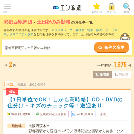
メニュー
気になる!
ログイン
検索
彩都西駅周辺
×
土日祝のみ勤務
のお仕事一覧
彩都西駅の派遣のお仕事情報です。
オフィスワーク・事務系
、
営業・販売・サービス
系
、
クリエイティブ系
などのお仕事を取り揃えています。土日祝のみ勤務の条件の他
に、
交通費別途支給あり
、
職種未経験OK
、
友だちと一緒の応募OK
などのこだわり条
件も取り揃えています。
条件の変更
彩都西駅周辺 / 土日祝のみ勤務
2
1,375
全
件
平均時給:
円
時給順
新着順
未読
掲載日
2026/08/07
NEW
【1日単位でOK！しかも高時給】CD・DVDの
仕分け・キズのチェック等！送迎あり
職種未経験OK
交通費別途支給あり
WEB登録OK
派遣
大阪府茨木市
勤務地
彩都西駅から送迎バス5分／万博記念公園駅から徒歩---分／