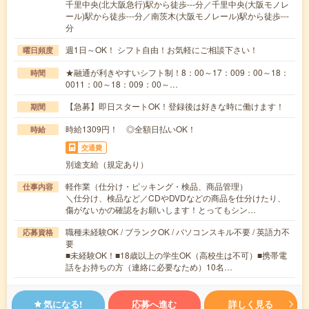
千里中央(北大阪急行)駅から徒歩---分／千里中央(大阪モノレ
ール)駅から徒歩---分／南茨木(大阪モノレール)駅から徒歩---
分
週1日～OK！ シフト自由！お気軽にご相談下さい！
曜日頻度
★融通が利きやすいシフト制！8：00～17：009：00～18：
時間
0011：00～18：009：00～…
【急募】即日スタートOK！登録後は好きな時に働けます！
期間
時給1309円！ ◎全額日払いOK！
時給
交通費
別途支給（規定あり）
軽作業（仕分け・ピッキング・検品、商品管理）
仕事内容
＼仕分け、検品など／CDやDVDなどの商品を仕分けたり、
傷がないかの確認をお願いします！とってもシン…
職種未経験OK / ブランクOK / パソコンスキル不要 / 英語力不
応募資格
要
■未経験OK！■18歳以上の学生OK（高校生は不可）■携帯電
話をお持ちの方（連絡に必要なため）10名…
気になる!
応募へ進む
詳しく見る