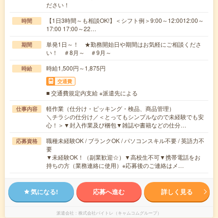
ださい！
【1日3時間～も相談OK!】＜シフト例＞9:00～12:0012:00～
時間
17:00 17:00～22…
単発1日～！ ★勤務開始日や期間はお気軽にご相談くださ
期間
い！ ＃8月～ ＃9月～
時給1,500円～1,875円
時給
交通費
■ 交通費規定内支給 ※派遣先による
軽作業（仕分け・ピッキング・検品、商品管理）
仕事内容
＼チラシの仕分け／＜とってもシンプルなので未経験でも安
心！＞▼封入作業及び梱包▼雑誌や書籍などの仕分…
職種未経験OK / ブランクOK / パソコンスキル不要 / 英語力不
応募資格
要
▼未経験OK！（副業歓迎☆）▼高校生不可▼携帯電話をお
持ちの方（業務連絡に使用）※応募後のご連絡はメ…
気になる!
応募へ進む
詳しく見る
派遣会社
株式会社バイトレ（キャムコムグループ）