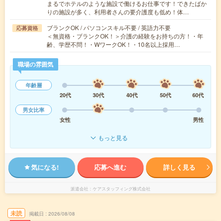
まるでホテルのような施設で働けるお仕事です！できたばか
りの施設が多く、利用者さんの要介護度も低め！体…
ブランクOK / パソコンスキル不要 / 英語力不要
応募資格
＜無資格・ブランクOK！＞介護の経験をお持ちの方！・年
齢、学歴不問！・WワークOK！・10名以上採用…
職場の雰囲気
年齢層
20代
30代
40代
50代
60代
男女比率
女性
男性
もっと見る
気になる!
応募へ進む
詳しく見る
派遣会社
ケアスタッフィング株式会社
未読
掲載日
2026/08/08