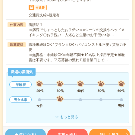
交通費
交通費支給※規定有
看護助手
仕事内容
≪病院でちょっとしたお手伝い≫○シーツの交換やベッドメ
イキング〇お手洗い・入浴など生活のお手伝い○診…
職種未経験OK / ブランクOK / パソコンスキル不要 / 英語力不
応募資格
要
≪無資格・未経験OK≫年齢不問★10名以上採用予定★履歴
書は不要です。▽応募後の流れ1)翌営業日まで…
職場の雰囲気
年齢層
20代
30代
40代
50代
60代
男女比率
女性
男性
もっと見る
気になる!
応募へ進む
詳しく見る