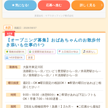
気になる!
応募へ進む
詳しく見る
派遣会社
ケアスタッフィング株式会社
未読
掲載日
2026/08/07
NEW
【オープニング募集】おばあちゃんのお散歩付
き添いも仕事の1つ
職種未経験OK
交通費別途支給あり
土日祝日が休み
残業なし
WEB登録OK
派遣
大阪市東淀川区
勤務地
淡路駅から---分／だいどう豊里駅から---分／井高野駅から---
分／柴島駅から---分／ＪＲ淡路駅から---分
週2日～OK ■曜日固定の相談OK！ ■希望の曜日があればご相
曜日頻度
談ください！
9:00～18:00（休憩60分）■ご希望があれば下記シフトも
時間
OK！早番 7:00～16:00遅番 …
【現在も積極採用中！急募！】2カ月～ ■ご応募から最短2
期間