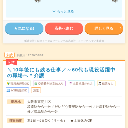
女性
男性
もっと見る
気になる!
応募へ進む
詳しく見る
派遣会社
日研トータルソーシング株式会社 メディカルケア事業部
未読
掲載日
2026/08/07
NEW
＼10年後にも残る仕事／～60代も現役活躍中
の職場へ＊介護
職種未経験OK
交通費別途支給あり
土日祝日が休み
残業なし
WEB登録OK
派遣
大阪市東淀川区
勤務地
淡路駅から---分／だいどう豊里駅から---分／井高野駅から---
分／柴島駅から---分
週2日～5日OK（月～金） ★土日休みOK
曜日頻度