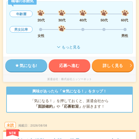
職場の雰囲気
年齢層
20代
30代
40代
50代
60代
男女比率
女性
男性
もっと見る
気になる!
応募へ進む
詳しく見る
派遣会社
株式会社ニッソーネット
興味があったら「★気になる！」をタップ！
「気になる！」を押しておくと、派遣会社から
「面談確約」
や
「応募歓迎」
が届きます！
未読
掲載日
2026/08/08
NEW