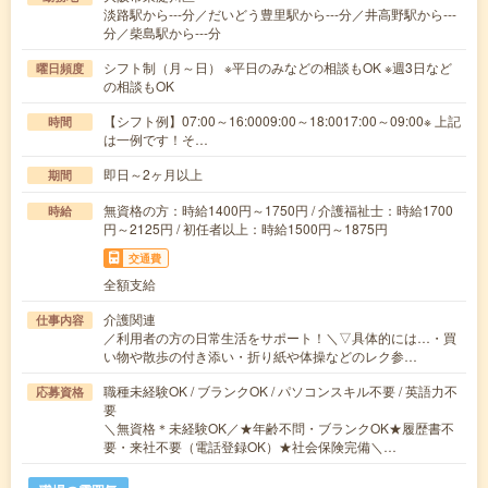
淡路駅から---分／だいどう豊里駅から---分／井高野駅から---
分／柴島駅から---分
シフト制（月～日） ※平日のみなどの相談もOK ※週3日など
曜日頻度
の相談もOK
【シフト例】07:00～16:0009:00～18:0017:00～09:00※ 上記
時間
は一例です！そ…
即日～2ヶ月以上
期間
無資格の方：時給1400円～1750円 / 介護福祉士：時給1700
時給
円～2125円 / 初任者以上：時給1500円～1875円
交通費
全額支給
介護関連
仕事内容
／利用者の方の日常生活をサポート！＼▽具体的には…・買
い物や散歩の付き添い・折り紙や体操などのレク参…
職種未経験OK / ブランクOK / パソコンスキル不要 / 英語力不
応募資格
要
＼無資格＊未経験OK／★年齢不問・ブランクOK★履歴書不
要・来社不要（電話登録OK）★社会保険完備＼…