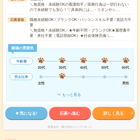
＼無資格・未経験OKの看護助手／医療行為は一切行わない
ので未経験でも安心！▽具体的には…・リネンやシ…
職種未経験OK / ブランクOK / パソコンスキル不要 / 英語力不
応募資格
要
＼無資格＊未経験OK／★年齢不問・ブランクOK★履歴書不
要・来社不要（電話登録OK）★社会保険完備＼…
職場の雰囲気
年齢層
20代
30代
40代
50代
60代
男女比率
女性
男性
もっと見る
気になる!
応募へ進む
詳しく見る
派遣会社
株式会社ニッソーネット