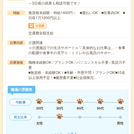
～3日後の就業も相談可能です！
無資格未経験：時給1400円～ ■週払いOK ■扶養内OK ■
時給
日収1万1200円以上
交通費
交通費全額支給
介護関連
仕事内容
≪介護施設での生活サポート≫▽具体的なお仕事は…・食事
の配膳や食事中の見守り・トイレやお風呂のサポー…
職種未経験OK / ブランクOK / パソコンスキル不要 / 英語力不
応募資格
要
■無資格・未経験OK！■年齢・学歴不問！ブランクOK!■10名
以上採用予定！■履歴書不要■社会保険完…
職場の雰囲気
年齢層
20代
30代
40代
50代
60代
男女比率
女性
男性
もっと見る