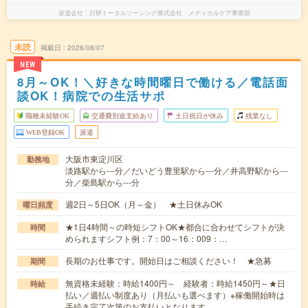
派遣会社
日研トータルソーシング株式会社 メディカルケア事業部
未読
掲載日
2026/08/07
NEW
8月～OK！＼好きな時間曜日で働ける／電話面
談OK！病院での生活サポ
職種未経験OK
交通費別途支給あり
土日祝日が休み
残業なし
WEB登録OK
派遣
大阪市東淀川区
勤務地
淡路駅から---分／だいどう豊里駅から---分／井高野駅から---
分／柴島駅から---分
週2日～5日OK（月～金） ★土日休みOK
曜日頻度
★1日4時間～の時短シフトOK★都合に合わせてシフトが決
時間
められますシフト例：7：00～16：009：…
長期のお仕事です。開始日はご相談ください！ ★急募
期間
無資格未経験：時給1400円～ 経験者：時給1450円～★日
時給
払い／週払い制度あり（月払いも選べます）※稼働開始時は
手続き完了次第のお支払いとなります。