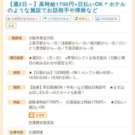
【週2日～】高時給1700円×日払いOK＊ホテル
のような施設でお話相手や掃除など
交通費別途支給あり
土日祝日が休み
残業なし
WEB登録OK
派遣
大阪市東淀川区
勤務地
上新庄駅から---分／淡路駅から---分／相川駅から---分／だい
どう豊里駅から---分／下新庄駅から---分
★週2日～（月～日） ※希望のシフトを毎月提出（日数と曜
曜日頻度
日の組み合わせや固定も可）
★【日勤のみ】1日5時間～OK！≪シフト例≫9:00～
時間
14:0010:00～15:0012:00～1…
【急募】即日勤務OK！中旬～など開始日相談可 ★まずは
期間
お試し2カ月～のスタートも歓迎！
経験者時給1700円～ 介護福祉士時給1750円～ ★日払い/
時給
週払いOK
交通費
交通費全額支給
介護関連
仕事内容