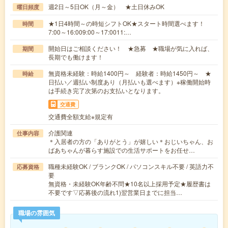
週2日～5日OK（月～金） ★土日休みOK
曜日頻度
★1日4時間～の時短シフトOK★スタート時間選べます！
時間
7:00～16:009:00～17:0011:…
開始日はご相談ください！ ★急募 ★職場が気に入れば、
期間
長期でも働けます！
無資格未経験：時給1400円～ 経験者：時給1450円～ ★
時給
日払い／週払い制度あり（月払いも選べます）※稼働開始時
は手続き完了次第のお支払いとなります。
交通費
交通費全額支給※規定有
介護関連
仕事内容
＊入居者の方の「ありがとう」が嬉しい＊おじいちゃん、お
ばあちゃんが暮らす施設での生活サポートをお任せ…
職種未経験OK / ブランクOK / パソコンスキル不要 / 英語力不
応募資格
要
無資格・未経験OK年齢不問★10名以上採用予定★履歴書は
不要です▽応募後の流れ1)翌営業日までに担当…
職場の雰囲気