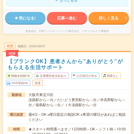
気になる!
応募へ進む
詳しく見る
派遣会社
日研トータルソーシング株式会社 メディカルケア事業部
未読
掲載日
2026/08/07
NEW
【ブランクOK】患者さんから”ありがとう”が
もらえる生活サポート
職種未経験OK
交通費別途支給あり
土日祝日が休み
残業なし
WEB登録OK
派遣
大阪市東淀川区
勤務地
淡路駅から---分／だいどう豊里駅から---分／井高野駅から---
分／柴島駅から---分／ＪＲ淡路駅から---分
週4日～OK ※曜日固定の相談OK ※希望の曜日があればご相談
曜日頻度
ください
★スタート時間選べます／1日5時間～OK～シフト例～10:00
時間
～15:0011:00～16:0012…