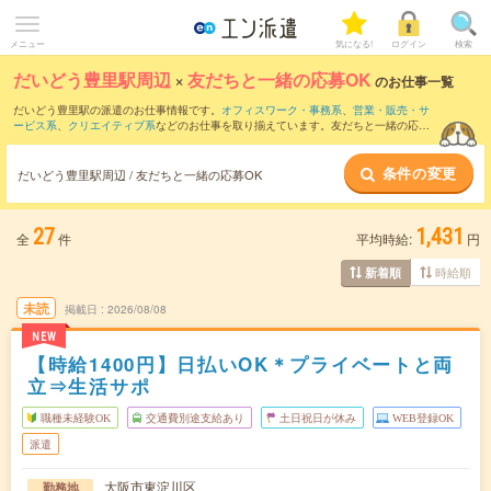
メニュー
気になる!
ログイン
検索
だいどう豊里駅周辺
×
友だちと一緒の応募OK
のお仕事一覧
だいどう豊里駅の派遣のお仕事情報です。
オフィスワーク・事務系
、
営業・販売・サ
ービス系
、
クリエイティブ系
などのお仕事を取り揃えています。友だちと一緒の応募
OKの条件の他に、
交通費別途支給あり
、
職種未経験OK
、
残業なし
などのこだわり条
件も取り揃えています。
条件の変更
だいどう豊里駅周辺 / 友だちと一緒の応募OK
27
1,431
全
件
平均時給:
円
時給順
新着順
未読
掲載日
2026/08/08
NEW
【時給1400円】日払いOK＊プライベートと両
立⇒生活サポ
職種未経験OK
交通費別途支給あり
土日祝日が休み
WEB登録OK
派遣
大阪市東淀川区
勤務地