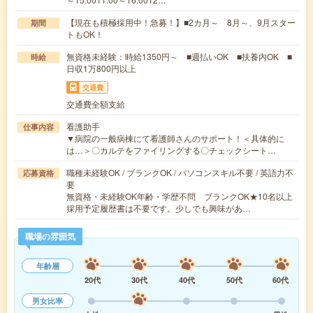
【現在も積極採用中！急募！】■2カ月～ 8月～、9月スター
期間
トもOK！
無資格未経験：時給1350円～ ■週払いOK ■扶養内OK ■
時給
日収1万800円以上
交通費
交通費全額支給
看護助手
仕事内容
▼病院の一般病棟にて看護師さんのサポート！＜具体的に
は…＞〇カルテをファイリングする〇チェックシート…
職種未経験OK / ブランクOK / パソコンスキル不要 / 英語力不
応募資格
要
無資格・未経験OK年齢・学歴不問 ブランクOK★10名以上
採用予定履歴書は不要です。少しでも興味があ…
職場の雰囲気
年齢層
20代
30代
40代
50代
60代
男女比率