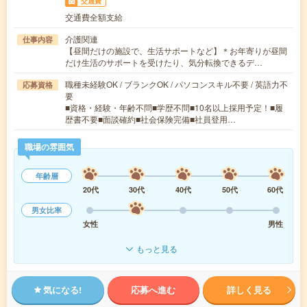
交通費
交通費全額支給
介護関連
仕事内容
【昼間だけの施設で、生活サポートなど】＊お年寄りが昼間
だけ生活のサポートを受けたり、気分転換できるデ…
職種未経験OK / ブランクOK / パソコンスキル不要 / 英語力不
応募資格
要
■資格・経験・年齢不問■学歴不問■10名以上採用予定！■履
歴書不要■面談確約■社会保険完備■社員登用…
職場の雰囲気
年齢層
20代
30代
40代
50代
60代
男女比率
女性
男性
もっと見る
気になる!
応募へ進む
詳しく見る