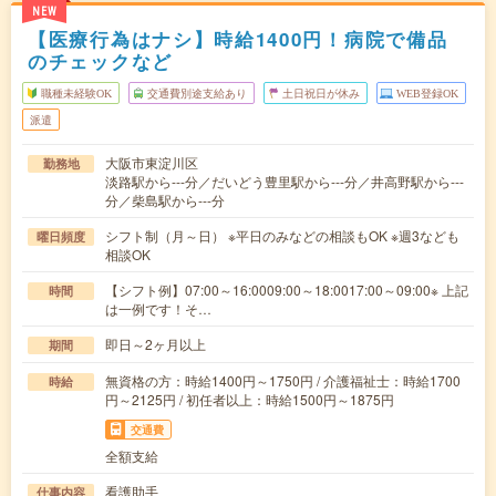
NEW
【医療行為はナシ】時給1400円！病院で備品
のチェックなど
職種未経験OK
交通費別途支給あり
土日祝日が休み
WEB登録OK
派遣
大阪市東淀川区
勤務地
淡路駅から---分／だいどう豊里駅から---分／井高野駅から---
分／柴島駅から---分
シフト制（月～日） ※平日のみなどの相談もOK ※週3なども
曜日頻度
相談OK
【シフト例】07:00～16:0009:00～18:0017:00～09:00※ 上記
時間
は一例です！そ…
即日～2ヶ月以上
期間
無資格の方：時給1400円～1750円 / 介護福祉士：時給1700
時給
円～2125円 / 初任者以上：時給1500円～1875円
交通費
全額支給
看護助手
仕事内容