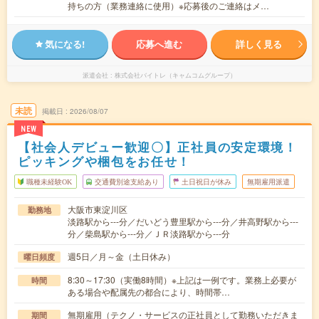
持ちの方（業務連絡に使用）※応募後のご連絡はメ…
気になる!
応募へ進む
詳しく見る
派遣会社
株式会社バイトレ（キャムコムグループ）
未読
掲載日
2026/08/07
NEW
【社会人デビュー歓迎〇】正社員の安定環境！
ピッキングや梱包をお任せ！
職種未経験OK
交通費別途支給あり
土日祝日が休み
無期雇用派遣
大阪市東淀川区
勤務地
淡路駅から---分／だいどう豊里駅から---分／井高野駅から---
分／柴島駅から---分／ＪＲ淡路駅から---分
週5日／月～金（土日休み）
曜日頻度
8:30～17:30（実働8時間）※上記は一例です。業務上必要が
時間
ある場合や配属先の都合により、時間帯…
無期雇用（テクノ・サービスの正社員として勤務いただきま
期間