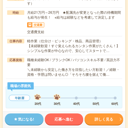
す）
月給21万円～26万円 ★配属先が変更となった際の待機期間
時給
も給与が発生！ ※給与は経験などを考慮して決定します
交通費
交通費支給
軽作業（仕分け・ピッキング・検品、商品管理）
仕事内容
【未経験歓迎！すぐ覚えられるカンタン作業がたくさん！】
シンプルな作業が中心なので、安心してスタートで…
職種未経験OK / ブランクOK / パソコンスキル不要 / 英語力不
応募資格
要
＼未経験から安定した働き方を目指したい方歓迎！／経験・
資格・学歴は問いません◎「そろそろ腰を据えて働…
職場の雰囲気
年齢層
20代
30代
40代
50代
60代
気になる!
応募へ進む
詳しく見る