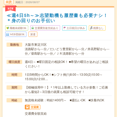
未読
掲載日
2026/08/07
NEW
≪週4日5h～≫志望動機も履歴書も必要ナシ！
＊身の回りのお手伝い
職種未経験OK
交通費別途支給あり
土日祝日が休み
残業なし
WEB登録OK
派遣
大阪市東淀川区
勤務地
淡路駅から---分／だいどう豊里駅から---分／井高野駅から---
分／柴島駅から---分／ＪＲ淡路駅から---分
週4日～ ■曜日固定の相談OK！ ■希望の曜日があればご相談
曜日頻度
ください！
1日5時間からOK！■シフト例(1)8:00～13:00(2)10:00～
時間
15:00(3)12:00…
【積極採用中！】＊1年以上勤務している方が多数！ご応募
期間
から最短2～3日後の就業も相談可能です！
無資格未経験：時給1400円～ ■週払いOK ■扶養内OK
時給
交通費
交通費全額支給