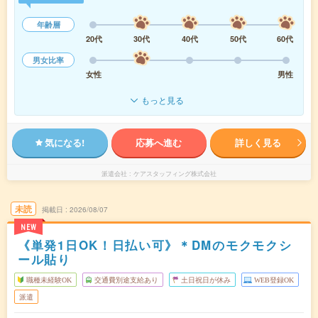
年齢層
20代
30代
40代
50代
60代
男女比率
女性
男性
もっと見る
気になる!
応募へ進む
詳しく見る
派遣会社
ケアスタッフィング株式会社
未読
掲載日
2026/08/07
NEW
《単発1日OK！日払い可》＊DMのモクモクシ
ール貼り
職種未経験OK
交通費別途支給あり
土日祝日が休み
WEB登録OK
派遣