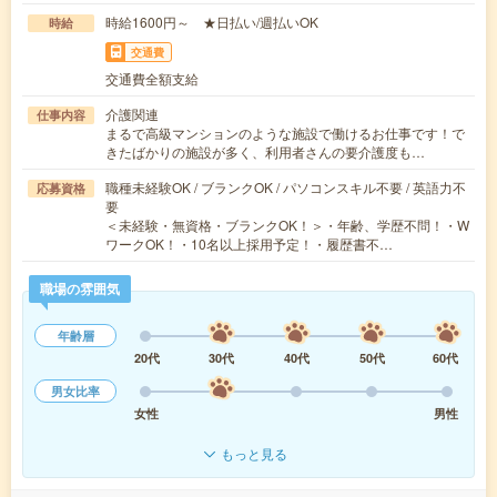
時給1600円～ ★日払い/週払いOK
時給
交通費
交通費全額支給
介護関連
仕事内容
まるで高級マンションのような施設で働けるお仕事です！で
きたばかりの施設が多く、利用者さんの要介護度も…
職種未経験OK / ブランクOK / パソコンスキル不要 / 英語力不
応募資格
要
＜未経験・無資格・ブランクOK！＞・年齢、学歴不問！・W
ワークOK！・10名以上採用予定！・履歴書不…
職場の雰囲気
年齢層
20代
30代
40代
50代
60代
男女比率
女性
男性
もっと見る