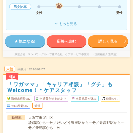
男女比率
女性
男性
もっと見る
気になる!
応募へ進む
詳しく見る
派遣会社
マンパワーグループ株式会社 ケアサービス事業部 （医療福祉介護関連）
未読
掲載日
2026/08/07
NEW
「ワガママ」「キャリア相談」「グチ」も
Welcome！＊ケアスタッフ
職種未経験OK
交通費別途支給あり
土日祝日が休み
残業なし
WEB登録OK
派遣
大阪市東淀川区
勤務地
淡路駅から---分／だいどう豊里駅から---分／井高野駅から---
分／柴島駅から---分