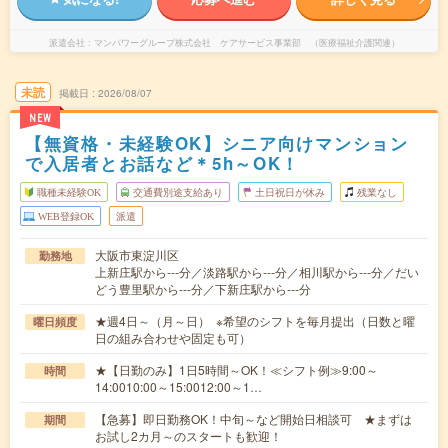
派遣会社
マンパワーグループ株式会社 ケアサービス事業部 （医療福祉介護関連）
未読
掲載日
2026/08/07
NEW
【無資格・未経験OK】シニア向けマンション
で入居者とお話など＊5h～OK！
職種未経験OK
交通費別途支給あり
土日祝日が休み
残業なし
WEB登録OK
派遣
大阪市東淀川区
勤務地
上新庄駅から---分／淡路駅から---分／相川駅から---分／だい
どう豊里駅から---分／下新庄駅から---分
★週4日～（月～日） ※希望のシフトを毎月提出（日数と曜
曜日頻度
日の組み合わせや固定も可）
★【日勤のみ】1日5時間～OK！≪シフト例≫9:00～
時間
14:0010:00～15:0012:00～1…
【急募】即日勤務OK！中旬～など開始日相談可 ★まずは
期間
お試し2カ月～のスタートも歓迎！