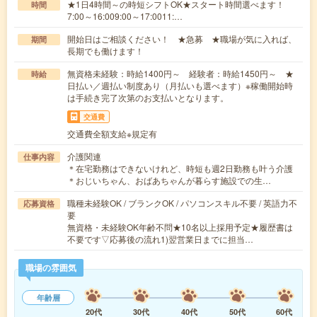
★1日4時間～の時短シフトOK★スタート時間選べます！
時間
7:00～16:009:00～17:0011:…
開始日はご相談ください！ ★急募 ★職場が気に入れば、
期間
長期でも働けます！
無資格未経験：時給1400円～ 経験者：時給1450円～ ★
時給
日払い／週払い制度あり（月払いも選べます）※稼働開始時
は手続き完了次第のお支払いとなります。
交通費
交通費全額支給※規定有
介護関連
仕事内容
＊在宅勤務はできないけれど、時短も週2日勤務も叶う介護
＊おじいちゃん、おばあちゃんが暮らす施設での生…
職種未経験OK / ブランクOK / パソコンスキル不要 / 英語力不
応募資格
要
無資格・未経験OK年齢不問★10名以上採用予定★履歴書は
不要です▽応募後の流れ1)翌営業日までに担当…
職場の雰囲気
年齢層
20代
30代
40代
50代
60代