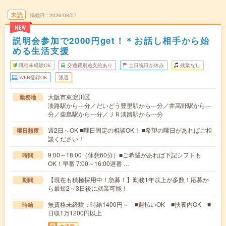
未読
掲載日
2026/08/07
NEW
説明会参加で2000円get！＊お話し相手から始
める生活支援
職種未経験OK
交通費別途支給あり
土日祝日が休み
残業なし
WEB登録OK
派遣
大阪市東淀川区
勤務地
淡路駅から---分／だいどう豊里駅から---分／井高野駅から---
分／柴島駅から---分／ＪＲ淡路駅から---分
週2日～OK ■曜日固定の相談OK！ ■希望の曜日があればご相
曜日頻度
談ください！
9:00～18:00（休憩60分）■ご希望があれば下記シフトも
時間
OK！早番 7:00～16:00遅番 …
【現在も積極採用中！急募！】勤務1年以上が多数！応募か
期間
ら最短2～3日後に就業可能！
無資格未経験：時給1400円～ ■週払いOK ■扶養内OK ■
時給
日収1万1200円以上