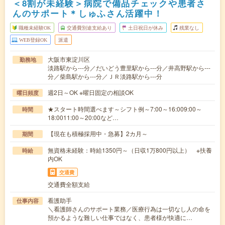
＜8割が未経験＞病院で備品チェックや患者さ
んのサポート＊しゅふさん活躍中！
職種未経験OK
交通費別途支給あり
土日祝日が休み
残業なし
WEB登録OK
派遣
大阪市東淀川区
勤務地
淡路駅から---分／だいどう豊里駅から---分／井高野駅から---
分／柴島駅から---分／ＪＲ淡路駅から---分
週2日～OK ※曜日固定の相談OK
曜日頻度
★スタート時間選べます～シフト例～7:00～16:009:00～
時間
18:0011:00～20:00など…
【現在も積極採用中・急募】2カ月～
期間
無資格未経験：時給1350円～（日収1万800円以上） ※扶養
時給
内OK
交通費
交通費全額支給
看護助手
仕事内容
＼看護師さんのサポート業務／医療行為は一切なし人の命を
預かるような難しい仕事ではなく、患者様が快適に…