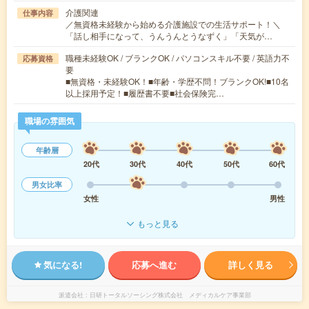
介護関連
仕事内容
／無資格未経験から始める介護施設での生活サポート！＼
「話し相手になって、うんうんとうなずく」「天気が…
職種未経験OK / ブランクOK / パソコンスキル不要 / 英語力不
応募資格
要
■無資格・未経験OK！■年齢・学歴不問！ブランクOK!■10名
以上採用予定！■履歴書不要■社会保険完…
職場の雰囲気
年齢層
20代
30代
40代
50代
60代
男女比率
女性
男性
もっと見る
気になる!
応募へ進む
詳しく見る
派遣会社
日研トータルソーシング株式会社 メディカルケア事業部