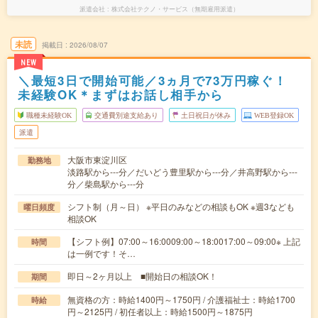
派遣会社
株式会社テクノ・サービス（無期雇用派遣）
未読
掲載日
2026/08/07
NEW
＼最短3日で開始可能／3ヵ月で73万円稼ぐ！
未経験OK＊まずはお話し相手から
職種未経験OK
交通費別途支給あり
土日祝日が休み
WEB登録OK
派遣
大阪市東淀川区
勤務地
淡路駅から---分／だいどう豊里駅から---分／井高野駅から---
分／柴島駅から---分
シフト制（月～日） ※平日のみなどの相談もOK ※週3なども
曜日頻度
相談OK
【シフト例】07:00～16:0009:00～18:0017:00～09:00※ 上記
時間
は一例です！そ…
即日～2ヶ月以上 ■開始日の相談OK！
期間
無資格の方：時給1400円～1750円 / 介護福祉士：時給1700
時給
円～2125円 / 初任者以上：時給1500円～1875円