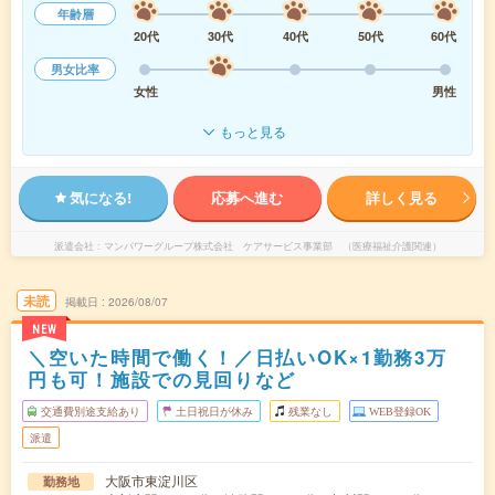
年齢層
20代
30代
40代
50代
60代
男女比率
女性
男性
もっと見る
気になる!
応募へ進む
詳しく見る
派遣会社
マンパワーグループ株式会社 ケアサービス事業部 （医療福祉介護関連）
未読
掲載日
2026/08/07
NEW
＼空いた時間で働く！／日払いOK×1勤務3万
円も可！施設での見回りなど
交通費別途支給あり
土日祝日が休み
残業なし
WEB登録OK
派遣
大阪市東淀川区
勤務地