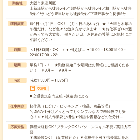
大阪市東淀川区
勤務地
上新庄駅から徒歩5分／淡路駅から徒歩5分／相川駅から徒歩
5分／だいどう豊里駅から徒歩5分／下新庄駅から徒歩5分
週0日～/月1日～OK！ （月～日のあいだ） ★「火曜と木曜の
曜日頻度
午後だけ」など色々な働き方ができます！ ★お仕事ゼロの週
があっても大丈夫。 働きたい日、お休みの希望はお気軽にご
相談ください！
＜1日3時間～OK！＞▼ 例えば… ▼15:00～18:0015:00～
時間
22:0017:00～22:…
単発1日～！ ★勤務開始日や期間はお気軽にご相談くださ
期間
い！ ＃8月～ ＃9月～
時給1,500円～1,875円
時給
交通費
■ 交通費規定内支給 ※派遣先による
軽作業（仕分け・ピッキング・検品、商品管理）
仕事内容
＼DMの仕分け／＜とってもシンプルなので未経験でも安
心！＞▼封入作業及び梱包▼雑誌や書籍などの仕分け…
職種未経験OK / ブランクOK / パソコンスキル不要 / 英語力不
応募資格
要
▼未経験OK！（副業歓迎☆）▼高校生不可▼携帯電話をお