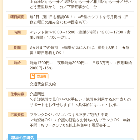
上新庄駅から---分／淡路駅から---分／相川駅から---分／だい
どう豊里駅から---分／下新庄駅から---分
週2日（週1日も相談OK！） ※希望のシフトを毎月提出（日
曜日頻度
数と曜日の組み合わせや固定も可）
≪シフト例≫10:00～15:00（実働5時間）12:00～17:00（実
時間
働5時間）17:00～翌1…
3ヵ月までの短期 ※職場が気に入れば、長期もOK！ ★急
期間
募！即日勤務もOK！
時給1700円～ 夜勤時給2060円～ 日収3万円～（夜勤時給
時給
2060円×15h）
交通費
交通費全額支給
介護関連
仕事内容
＼介護施設で見守りやお手伝い／施設を利用するお年寄りの
サポートをお任せします！＜具体的には…＞・お掃…
ブランクOK / パソコンスキル不要 / 英語力不要
応募資格
＜無資格OK！＞介護の経験をお持ちの方ブランクOK・年齢
不問！WワークOK10名以上募集中！履歴書不…
職場の雰囲気