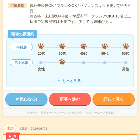
職種未経験OK / ブランクOK / パソコンスキル不要 / 英語力不
応募資格
要
無資格・未経験OK年齢・学歴不問 ブランクOK★10名以上
採用予定履歴書は不要です。少しでも興味があ…
職場の雰囲気
年齢層
20代
30代
40代
50代
60代
男女比率
女性
男性
もっと見る
気になる!
応募へ進む
詳しく見る
派遣会社
日研トータルソーシング株式会社 メディカルケア事業部
未読
掲載日
2026/08/08
NEW