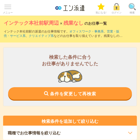
メニュー
気になる!
ログイン
検索
インテック本社前駅周辺
×
残業なし
のお仕事一覧
インテック本社前駅の派遣のお仕事情報です。
オフィスワーク・事務系
、
営業・販
売・サービス系
、
クリエイティブ系
などのお仕事を取り揃えています。残業なしの条
件の他に、
交通費別途支給あり
、
職種未経験OK
、
友だちと一緒の応募OK
などのこだ
わり条件も取り揃えています。
検索した条件に合う
お仕事がありませんでした
条件を変更して再検索
検索条件を追加して絞り込む
職種
でお仕事情報を絞り込む