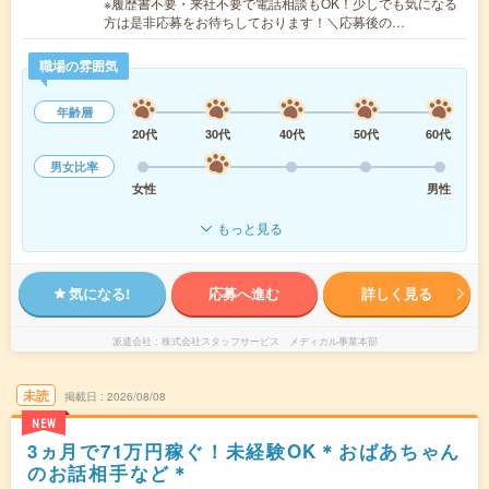
※履歴書不要・来社不要で電話相談もOK！少しでも気になる
方は是非応募をお待ちしております！＼応募後の…
職場の雰囲気
年齢層
20代
30代
40代
50代
60代
男女比率
女性
男性
もっと見る
気になる!
応募へ進む
詳しく見る
派遣会社
株式会社スタッフサービス メディカル事業本部
未読
掲載日
2026/08/08
NEW
3ヵ月で71万円稼ぐ！未経験OK＊おばあちゃん
のお話相手など＊