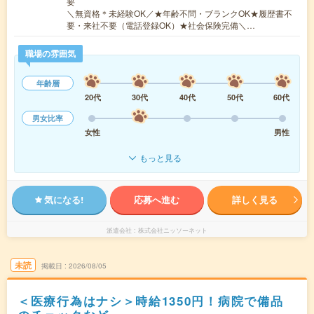
要
＼無資格＊未経験OK／★年齢不問・ブランクOK★履歴書不
要・来社不要（電話登録OK）★社会保険完備＼…
職場の雰囲気
年齢層
20代
30代
40代
50代
60代
男女比率
女性
男性
もっと見る
気になる!
応募へ進む
詳しく見る
派遣会社
株式会社ニッソーネット
未読
掲載日
2026/08/05
＜医療行為はナシ＞時給1350円！病院で備品