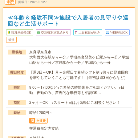
未読
掲載日
2026/07/27
≪年齢＆経験不問≫施設で入居者の見守りや巡
回など生活サポート
職種未経験OK
交通費別途支給あり
土日祝日が休み
WEB登録OK
派遣
奈良県奈良市
勤務地
大和西大寺駅から---分／学研奈良登美ケ丘駅から---分／平城
山駅から---分／京終駅から---分／平城駅から---分
【週3日～OK】月～金曜日で希望シフト制 ※徐々に勤務回数
曜日頻度
を増やしていくことも可能です！（最初は週3日からなど）
9:00～17:00など※ご希望の時間帯をご相談ください。※日
時間
勤、夜勤のみ、変則的な勤務等も相談OK…
2ヶ月～OK ※スタート日はお気軽にご相談ください！
期間
時給1200円～
時給
交通費
交通費規定内支給
介護関連