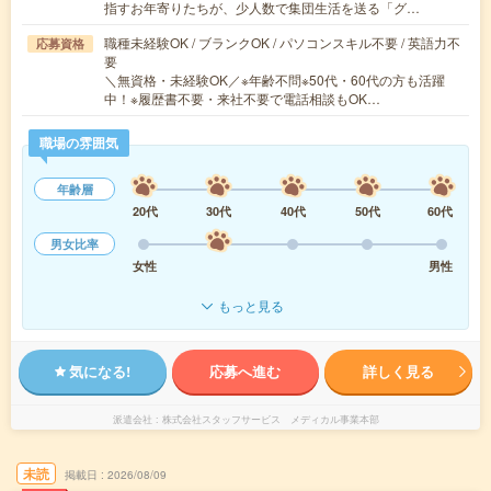
指すお年寄りたちが、少人数で集団生活を送る「グ…
職種未経験OK / ブランクOK / パソコンスキル不要 / 英語力不
応募資格
要
＼無資格・未経験OK／※年齢不問※50代・60代の方も活躍
中！※履歴書不要・来社不要で電話相談もOK…
職場の雰囲気
年齢層
20代
30代
40代
50代
60代
男女比率
女性
男性
もっと見る
気になる!
応募へ進む
詳しく見る
派遣会社
株式会社スタッフサービス メディカル事業本部
未読
掲載日
2026/08/09