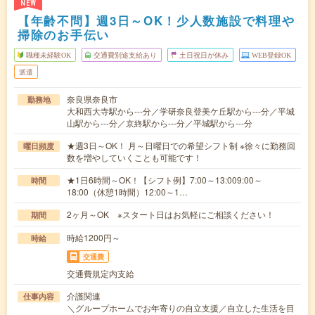
NEW
【年齢不問】週3日～OK！少人数施設で料理や
掃除のお手伝い
職種未経験OK
交通費別途支給あり
土日祝日が休み
WEB登録OK
派遣
奈良県奈良市
勤務地
大和西大寺駅から---分／学研奈良登美ケ丘駅から---分／平城
山駅から---分／京終駅から---分／平城駅から---分
★週3日～OK！ 月～日曜日での希望シフト制 ※徐々に勤務回
曜日頻度
数を増やしていくことも可能です！
★1日6時間～OK！【シフト例】7:00～13:009:00～
時間
18:00（休憩1時間）12:00～1…
2ヶ月～OK ※スタート日はお気軽にご相談ください！
期間
時給1200円～
時給
交通費
交通費規定内支給
介護関連
仕事内容
＼グループホームでお年寄りの自立支援／自立した生活を目