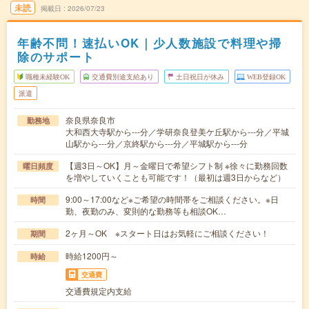
未読
掲載日
2026/07/23
年齢不問！速払いOK｜少人数施設で料理や掃
除のサポート
職種未経験OK
交通費別途支給あり
土日祝日が休み
WEB登録OK
派遣
奈良県奈良市
勤務地
大和西大寺駅から---分／学研奈良登美ケ丘駅から---分／平城
山駅から---分／京終駅から---分／平城駅から---分
【週3日～OK】月～金曜日で希望シフト制 ※徐々に勤務回数
曜日頻度
を増やしていくことも可能です！（最初は週3日からなど）
9:00～17:00など※ご希望の時間帯をご相談ください。※日
時間
勤、夜勤のみ、変則的な勤務等も相談OK…
2ヶ月～OK ※スタート日はお気軽にご相談ください！
期間
時給1200円～
時給
交通費
交通費規定内支給