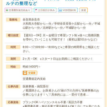
ルテの整理など
交通費別途支給あり
土日祝日が休み
WEB登録OK
派遣
奈良県奈良市
勤務地
大和西大寺駅から---分／学研奈良登美ケ丘駅から---分／平城
山駅から---分／京終駅から---分／平城駅から---分
【週3日～OK】月～金曜日で希望シフト制 ※徐々に勤務回数
曜日頻度
を増やしていくことも可能です！（最初は週3日からなど）
8:00～17:009:00～18:00など※ご希望の時間帯をご相談くだ
時間
さい。
2ヶ月～OK ※スタート日はお気軽にご相談ください！
期間
時給1400円～
時給
交通費
交通費規定内支給
医療事務・病院受付
仕事内容
／看護師さん、お医者さんの“縁の下の力持ち”医療事務のお
仕事になります！＼▽具体的には…・受付で患者…
ブランクOK / パソコンスキル不要 / 英語力不要
応募資格
※履歴書不要・来社不要で電話相談もOK！少しでも気になる