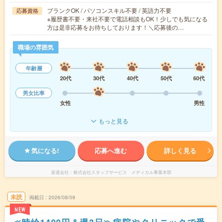
ブランクOK / パソコンスキル不要 / 英語力不要
応募資格
※履歴書不要・来社不要で電話相談もOK！少しでも気になる
方は是非応募をお待ちしております！＼応募後の…
職場の雰囲気
年齢層
20代
30代
40代
50代
60代
男女比率
女性
男性
もっと見る
気になる!
応募へ進む
詳しく見る
派遣会社
株式会社スタッフサービス メディカル事業本部
未読
掲載日
2026/08/09
NEW