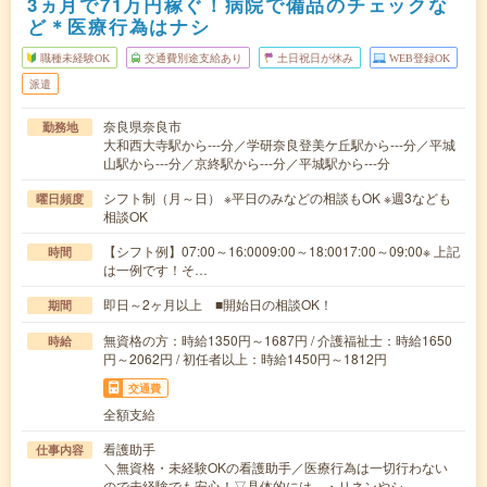
3ヵ月で71万円稼ぐ！病院で備品のチェックな
ど＊医療行為はナシ
職種未経験OK
交通費別途支給あり
土日祝日が休み
WEB登録OK
派遣
奈良県奈良市
勤務地
大和西大寺駅から---分／学研奈良登美ケ丘駅から---分／平城
山駅から---分／京終駅から---分／平城駅から---分
シフト制（月～日） ※平日のみなどの相談もOK ※週3なども
曜日頻度
相談OK
【シフト例】07:00～16:0009:00～18:0017:00～09:00※ 上記
時間
は一例です！そ…
即日～2ヶ月以上 ■開始日の相談OK！
期間
無資格の方：時給1350円～1687円 / 介護福祉士：時給1650
時給
円～2062円 / 初任者以上：時給1450円～1812円
交通費
全額支給
看護助手
仕事内容
＼無資格・未経験OKの看護助手／医療行為は一切行わない
ので未経験でも安心！▽具体的には…・リネンやシ…