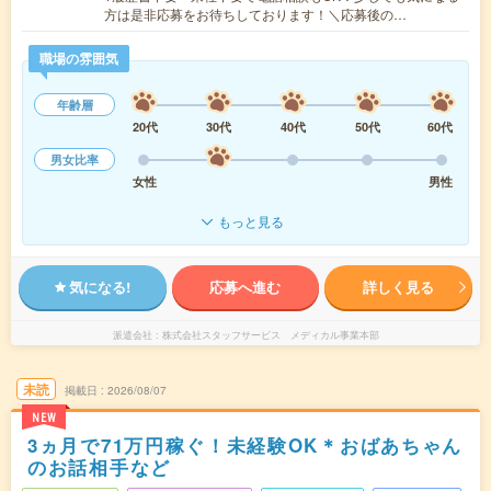
方は是非応募をお待ちしております！＼応募後の…
職場の雰囲気
年齢層
20代
30代
40代
50代
60代
男女比率
女性
男性
もっと見る
気になる!
応募へ進む
詳しく見る
派遣会社
株式会社スタッフサービス メディカル事業本部
未読
掲載日
2026/08/07
NEW
3ヵ月で71万円稼ぐ！未経験OK＊おばあちゃん
のお話相手など