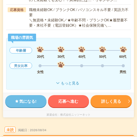
職種未経験OK / ブランクOK / パソコンスキル不要 / 英語力不
応募資格
要
＼無資格＊未経験OK／★年齢不問・ブランクOK★履歴書不
要・来社不要（電話登録OK）★社会保険完備＼…
職場の雰囲気
年齢層
20代
30代
40代
50代
60代
男女比率
女性
男性
もっと見る
気になる!
応募へ進む
詳しく見る
派遣会社
株式会社ニッソーネット
未読
掲載日
2026/08/04