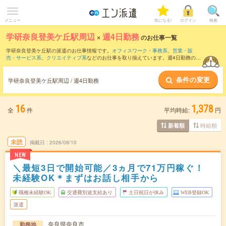
メニュー
気になる!
ログイン
検索
学研奈良登美ケ丘駅周辺
×
週4日勤務
のお仕事一覧
学研奈良登美ケ丘駅の派遣のお仕事情報です。
オフィスワーク・事務系
、
営業・販
売・サービス系
、
クリエイティブ系
などのお仕事を取り揃えています。週4日勤務の条
件の他に、
交通費別途支給あり
、
職種未経験OK
、
友だちと一緒の応募OK
などのこだ
わり条件も取り揃えています。
条件の変更
学研奈良登美ケ丘駅周辺 / 週4日勤務
16
1,378
全
件
平均時給:
円
時給順
新着順
未読
掲載日
2026/08/10
NEW
＼最短3日で開始可能／3ヵ月で71万円稼ぐ！
未経験OK＊まずはお話し相手から
職種未経験OK
交通費別途支給あり
土日祝日が休み
WEB登録OK
派遣
奈良県奈良市
勤務地