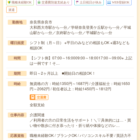
職種未経験OK
交通費別途支給あり
土日祝日が休み
WEB登録OK
派遣
奈良県奈良市
勤務地
大和西大寺駅から---分／学研奈良登美ケ丘駅から---分／平城
山駅から---分／京終駅から---分／平城駅から---分
シフト制（月～日） ※平日のみなどの相談もOK ※週3なども
曜日頻度
相談OK
【シフト例】07:00～16:0009:00～18:0017:00～09:00※ 上記
時間
は一例です！そ…
即日～2ヶ月以上 ■開始日の相談OK！
期間
無資格の方：時給1350円～1687円 / 介護福祉士：時給1650
時給
円～2062円 / 初任者以上：時給1450円～1812円
交通費
全額支給
介護関連
仕事内容
／利用者の方の日常生活をサポート！＼▽具体的には…・買
い物や散歩に付き添ったり・折り紙や体操などのレ…
職種未経験OK / ブランクOK / パソコンスキル不要 / 英語力不
応募資格