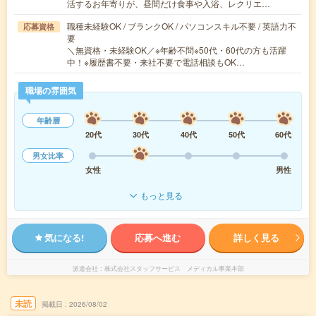
活するお年寄りが、昼間だけ食事や入浴、レクリエ…
職種未経験OK / ブランクOK / パソコンスキル不要 / 英語力不
応募資格
要
＼無資格・未経験OK／※年齢不問※50代・60代の方も活躍
中！※履歴書不要・来社不要で電話相談もOK…
職場の雰囲気
年齢層
20代
30代
40代
50代
60代
男女比率
女性
男性
もっと見る
気になる!
応募へ進む
詳しく見る
派遣会社
株式会社スタッフサービス メディカル事業本部
未読
掲載日
2026/08/02