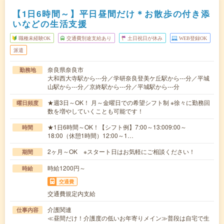
【1日6時間～】平日昼間だけ＊お散歩の付き添
いなどの生活支援
職種未経験OK
交通費別途支給あり
土日祝日が休み
WEB登録OK
派遣
奈良県奈良市
勤務地
大和西大寺駅から---分／学研奈良登美ケ丘駅から---分／平城
山駅から---分／京終駅から---分／平城駅から---分
★週3日～OK！ 月～金曜日での希望シフト制 ※徐々に勤務回
曜日頻度
数を増やしていくことも可能です！
★1日6時間～OK！【シフト例】7:00～13:009:00～
時間
18:00（休憩1時間）12:00～1…
2ヶ月～OK ※スタート日はお気軽にご相談ください！
期間
時給1200円～
時給
交通費
交通費規定内支給
介護関連
仕事内容
≪昼間だけ！介護度の低いお年寄りメイン≫普段は自宅で生