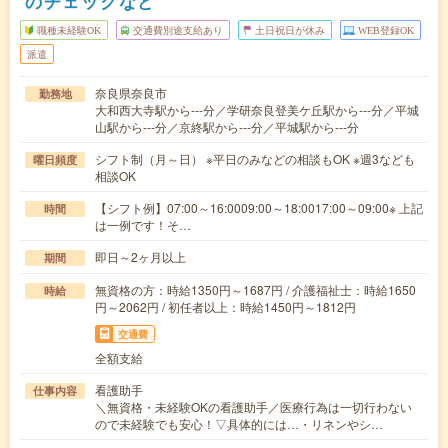
のチェックなど
職種未経験OK
交通費別途支給あり
土日祝日が休み
WEB登録OK
派遣
奈良県奈良市
勤務地
大和西大寺駅から---分／学研奈良登美ケ丘駅から---分／平城
山駅から---分／京終駅から---分／平城駅から---分
シフト制（月～日） ※平日のみなどの相談もOK ※週3なども
曜日頻度
相談OK
【シフト例】07:00～16:0009:00～18:0017:00～09:00※ 上記
時間
は一例です！そ…
即日～2ヶ月以上
期間
無資格の方：時給1350円～1687円 / 介護福祉士：時給1650
時給
円～2062円 / 初任者以上：時給1450円～1812円
交通費
全額支給
看護助手
仕事内容
＼無資格・未経験OKの看護助手／医療行為は一切行わない
ので未経験でも安心！▽具体的には…・リネンやシ…