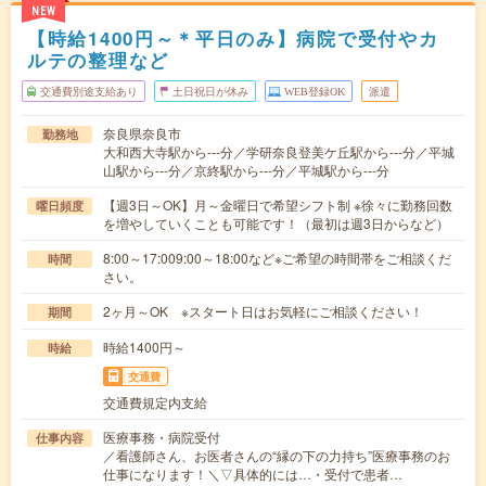
NEW
【時給1400円～＊平日のみ】病院で受付やカ
ルテの整理など
交通費別途支給あり
土日祝日が休み
WEB登録OK
派遣
奈良県奈良市
勤務地
大和西大寺駅から---分／学研奈良登美ケ丘駅から---分／平城
山駅から---分／京終駅から---分／平城駅から---分
【週3日～OK】月～金曜日で希望シフト制 ※徐々に勤務回数
曜日頻度
を増やしていくことも可能です！（最初は週3日からなど）
8:00～17:009:00～18:00など※ご希望の時間帯をご相談くだ
時間
さい。
2ヶ月～OK ※スタート日はお気軽にご相談ください！
期間
時給1400円～
時給
交通費
交通費規定内支給
医療事務・病院受付
仕事内容
／看護師さん、お医者さんの“縁の下の力持ち”医療事務のお
仕事になります！＼▽具体的には…・受付で患者…