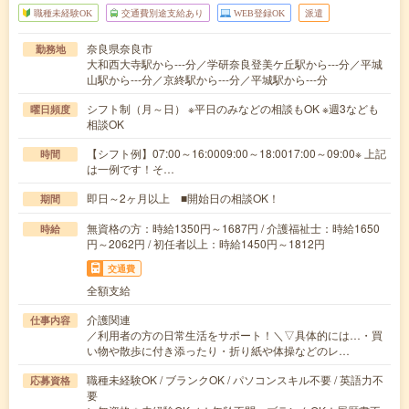
職種未経験OK
交通費別途支給あり
WEB登録OK
派遣
奈良県奈良市
勤務地
大和西大寺駅から---分／学研奈良登美ケ丘駅から---分／平城
山駅から---分／京終駅から---分／平城駅から---分
シフト制（月～日） ※平日のみなどの相談もOK ※週3なども
曜日頻度
相談OK
【シフト例】07:00～16:0009:00～18:0017:00～09:00※ 上記
時間
は一例です！そ…
即日～2ヶ月以上 ■開始日の相談OK！
期間
無資格の方：時給1350円～1687円 / 介護福祉士：時給1650
時給
円～2062円 / 初任者以上：時給1450円～1812円
交通費
全額支給
介護関連
仕事内容
／利用者の方の日常生活をサポート！＼▽具体的には…・買
い物や散歩に付き添ったり・折り紙や体操などのレ…
職種未経験OK / ブランクOK / パソコンスキル不要 / 英語力不
応募資格
要