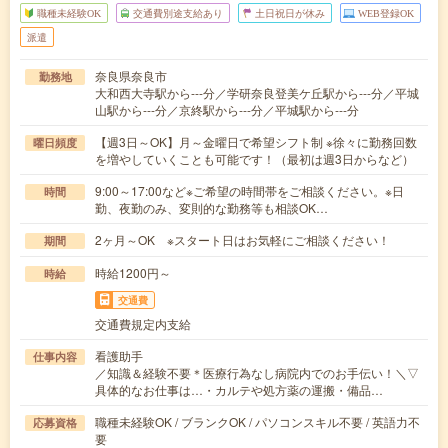
職種未経験OK
交通費別途支給あり
土日祝日が休み
WEB登録OK
派遣
奈良県奈良市
勤務地
大和西大寺駅から---分／学研奈良登美ケ丘駅から---分／平城
山駅から---分／京終駅から---分／平城駅から---分
【週3日～OK】月～金曜日で希望シフト制 ※徐々に勤務回数
曜日頻度
を増やしていくことも可能です！（最初は週3日からなど）
9:00～17:00など※ご希望の時間帯をご相談ください。※日
時間
勤、夜勤のみ、変則的な勤務等も相談OK…
2ヶ月～OK ※スタート日はお気軽にご相談ください！
期間
時給1200円～
時給
交通費
交通費規定内支給
看護助手
仕事内容
／知識＆経験不要＊医療行為なし病院内でのお手伝い！＼▽
具体的なお仕事は…・カルテや処方薬の運搬・備品…
職種未経験OK / ブランクOK / パソコンスキル不要 / 英語力不
応募資格
要