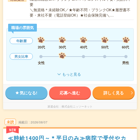
要
＼無資格＊未経験OK／★年齢不問・ブランクOK★履歴書不
要・来社不要（電話登録OK）★社会保険完備＼…
職場の雰囲気
年齢層
20代
30代
40代
50代
60代
男女比率
女性
男性
もっと見る
気になる!
応募へ進む
詳しく見る
派遣会社
株式会社ニッソーネット
未読
掲載日
2026/08/07
NEW
≪時給1400円～＊平日のみ≫病院で受付やカ