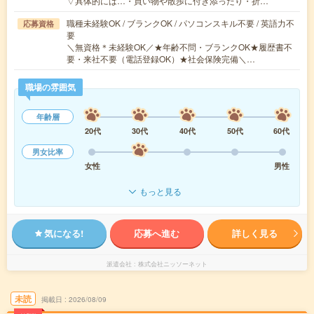
▽具体的には…・買い物や散歩に付き添ったり・折…
職種未経験OK / ブランクOK / パソコンスキル不要 / 英語力不
応募資格
要
＼無資格＊未経験OK／★年齢不問・ブランクOK★履歴書不
要・来社不要（電話登録OK）★社会保険完備＼…
職場の雰囲気
年齢層
20代
30代
40代
50代
60代
男女比率
女性
男性
もっと見る
気になる!
応募へ進む
詳しく見る
派遣会社
株式会社ニッソーネット
未読
掲載日
2026/08/09