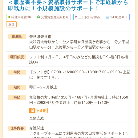
＜履歴書不要＞資格取得サポートで未経験から
即戦力に！小規模施設のサポート！
職種未経験OK
交通費別途支給あり
土日祝日が休み
WEB登録OK
派遣
奈良県奈良市
勤務地
大和西大寺駅から---分／学研奈良登美ケ丘駅から---分／平城
山駅から---分／京終駅から---分／平城駅から---分
シフト制（月～日） ※平日のみなどの相談もOK ※週3日も相
曜日頻度
談OK
【シフト例】07:00～16:0009:00～18:0017:00～09:00※ 上記
時間
は一例です！そ…
即日～2ヶ月以上
期間
無資格の方：時給1350円～1687円 / 介護福祉士：時給1650
時給
円～2062円 / 初任者以上：時給1450円～1812円
交通費
全額支給
介護関連
仕事内容
／グループホームにて利用者の方の日常生活をサポート！＼