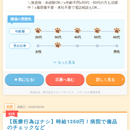
＼無資格・未経験OK／※年齢不問※50代・60代の方も活躍
中！※履歴書不要・来社不要で電話相談もOK…
職場の雰囲気
年齢層
20代
30代
40代
50代
60代
男女比率
女性
男性
もっと見る
気になる!
応募へ進む
詳しく見る
派遣会社
株式会社スタッフサービス メディカル事業本部
未読
掲載日
2026/08/08
NEW
【医療行為はナシ】時給1350円！病院で備品
のチェックなど