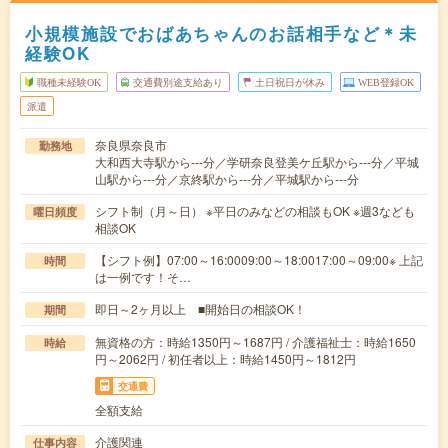
小規模施設でおばあちゃんのお話相手など＊未
経験OK
職種未経験OK
交通費別途支給あり
土日祝日が休み
WEB登録OK
派遣
奈良県奈良市
勤務地
大和西大寺駅から---分／学研奈良登美ケ丘駅から---分／平城
山駅から---分／京終駅から---分／平城駅から---分
シフト制（月～日） ※平日のみなどの相談もOK ※週3なども
曜日頻度
相談OK
【シフト例】07:00～16:0009:00～18:0017:00～09:00※ 上記
時間
は一例です！そ…
即日～2ヶ月以上 ■開始日の相談OK！
期間
無資格の方：時給1350円～1687円 / 介護福祉士：時給1650
時給
円～2062円 / 初任者以上：時給1450円～1812円
交通費
全額支給
介護関連
仕事内容