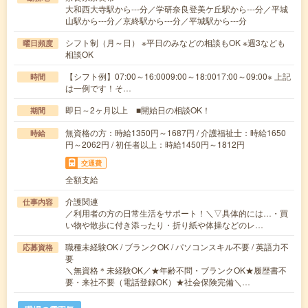
大和西大寺駅から---分／学研奈良登美ケ丘駅から---分／平城
山駅から---分／京終駅から---分／平城駅から---分
シフト制（月～日） ※平日のみなどの相談もOK ※週3なども
曜日頻度
相談OK
【シフト例】07:00～16:0009:00～18:0017:00～09:00※ 上記
時間
は一例です！そ…
即日～2ヶ月以上 ■開始日の相談OK！
期間
無資格の方：時給1350円～1687円 / 介護福祉士：時給1650
時給
円～2062円 / 初任者以上：時給1450円～1812円
交通費
全額支給
介護関連
仕事内容
／利用者の方の日常生活をサポート！＼▽具体的には…・買
い物や散歩に付き添ったり・折り紙や体操などのレ…
職種未経験OK / ブランクOK / パソコンスキル不要 / 英語力不
応募資格
要
＼無資格＊未経験OK／★年齢不問・ブランクOK★履歴書不
要・来社不要（電話登録OK）★社会保険完備＼…