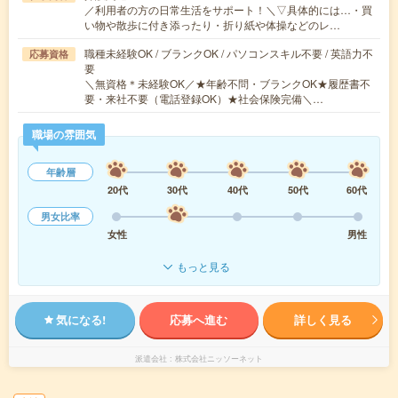
／利用者の方の日常生活をサポート！＼▽具体的には…・買
い物や散歩に付き添ったり・折り紙や体操などのレ…
職種未経験OK / ブランクOK / パソコンスキル不要 / 英語力不
応募資格
要
＼無資格＊未経験OK／★年齢不問・ブランクOK★履歴書不
要・来社不要（電話登録OK）★社会保険完備＼…
職場の雰囲気
年齢層
20代
30代
40代
50代
60代
男女比率
女性
男性
もっと見る
気になる!
応募へ進む
詳しく見る
派遣会社
株式会社ニッソーネット