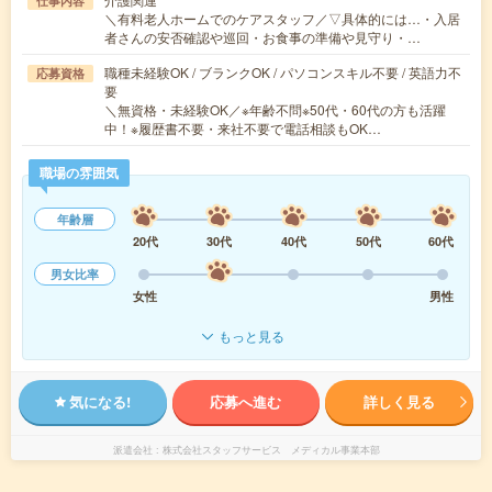
仕事内容
＼有料老人ホームでのケアスタッフ／▽具体的には…・入居
者さんの安否確認や巡回・お食事の準備や見守り・…
職種未経験OK / ブランクOK / パソコンスキル不要 / 英語力不
応募資格
要
＼無資格・未経験OK／※年齢不問※50代・60代の方も活躍
中！※履歴書不要・来社不要で電話相談もOK…
職場の雰囲気
年齢層
20代
30代
40代
50代
60代
男女比率
女性
男性
もっと見る
気になる!
応募へ進む
詳しく見る
派遣会社
株式会社スタッフサービス メディカル事業本部