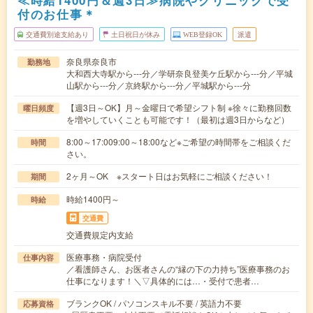
≪時給1400円＆週3日≫病院やクリニックで受
付のお仕事＊
交通費別途支給あり
土日祝日が休み
WEB登録OK
派遣
奈良県奈良市
勤務地
大和西大寺駅から---分／学研奈良登美ケ丘駅から---分／平城
山駅から---分／京終駅から---分／平城駅から---分
【週3日～OK】月～金曜日で希望シフト制 ※徐々に勤務回数
曜日頻度
を増やしていくことも可能です！（最初は週3日からなど）
8:00～17:009:00～18:00など※ご希望の時間帯をご相談くだ
時間
さい。
2ヶ月～OK ※スタート日はお気軽にご相談ください！
期間
時給1400円～
時給
交通費
交通費規定内支給
医療事務・病院受付
仕事内容
／看護師さん、お医者さんの“縁の下の力持ち”医療事務のお
仕事になります！＼▽具体的には…・受付で患者…
ブランクOK / パソコンスキル不要 / 英語力不要
応募資格