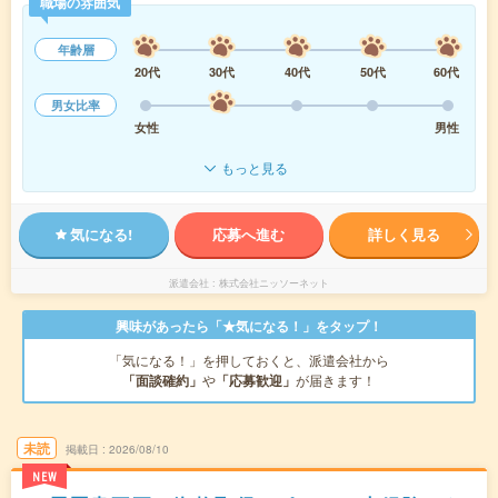
職場の雰囲気
年齢層
20代
30代
40代
50代
60代
男女比率
女性
男性
もっと見る
気になる!
応募へ進む
詳しく見る
派遣会社
株式会社ニッソーネット
興味があったら「★気になる！」をタップ！
「気になる！」を押しておくと、派遣会社から
「面談確約」
や
「応募歓迎」
が届きます！
未読
掲載日
2026/08/10
NEW