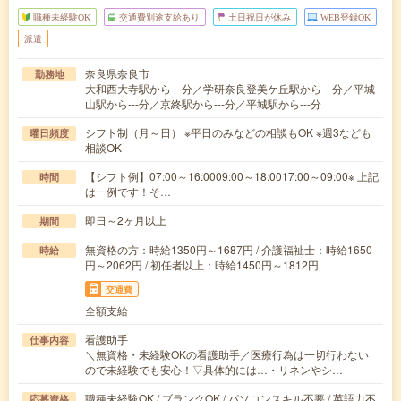
職種未経験OK
交通費別途支給あり
土日祝日が休み
WEB登録OK
派遣
奈良県奈良市
勤務地
大和西大寺駅から---分／学研奈良登美ケ丘駅から---分／平城
山駅から---分／京終駅から---分／平城駅から---分
シフト制（月～日） ※平日のみなどの相談もOK ※週3なども
曜日頻度
相談OK
【シフト例】07:00～16:0009:00～18:0017:00～09:00※ 上記
時間
は一例です！そ…
即日～2ヶ月以上
期間
無資格の方：時給1350円～1687円 / 介護福祉士：時給1650
時給
円～2062円 / 初任者以上：時給1450円～1812円
交通費
全額支給
看護助手
仕事内容
＼無資格・未経験OKの看護助手／医療行為は一切行わない
ので未経験でも安心！▽具体的には…・リネンやシ…
職種未経験OK / ブランクOK / パソコンスキル不要 / 英語力不
応募資格