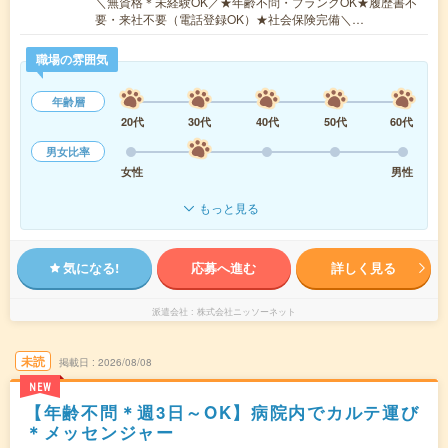
＼無資格＊未経験OK／★年齢不問・ブランクOK★履歴書不
要・来社不要（電話登録OK）★社会保険完備＼…
職場の雰囲気
年齢層
20代
30代
40代
50代
60代
男女比率
女性
男性
もっと見る
気になる!
応募へ進む
詳しく見る
派遣会社
株式会社ニッソーネット
未読
掲載日
2026/08/08
NEW
【年齢不問＊週3日～OK】病院内でカルテ運び
＊メッセンジャー