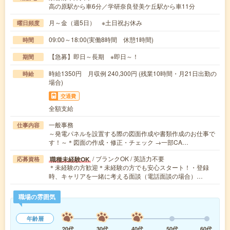
高の原駅から車6分／学研奈良登美ケ丘駅から車11分
月～金（週5日） ※土日祝お休み
曜日頻度
09:00～18:00(実働8時間 休憩1時間)
時間
【急募】即日～長期 ※即日～！
期間
時給1350円 月収例 240,300円 (残業10時間・月21日出勤の
時給
場合)
交通費
全額支給
一般事務
仕事内容
～発電パネルを設置する際の図面作成や書類作成のお仕事で
す！～＊図面の作成・修正・チェック →一部CA…
/ ブランクOK / 英語力不要
職種未経験OK
応募資格
＊未経験の方歓迎＊未経験の方でも安心スタート！・登録
時、キャリアを一緒に考える面談（電話面談の場合）…
職場の雰囲気
年齢層
20代
30代
40代
50代
60代