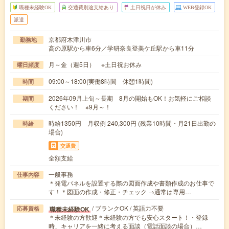
職種未経験OK
交通費別途支給あり
土日祝日が休み
WEB登録OK
派遣
京都府木津川市
勤務地
高の原駅から車6分／学研奈良登美ケ丘駅から車11分
月～金（週5日） ※土日祝お休み
曜日頻度
09:00～18:00(実働8時間 休憩1時間)
時間
2026年09月上旬～長期 8月の開始もOK！お気軽にご相談
期間
ください！ ※9月～！
時給1350円 月収例 240,300円 (残業10時間・月21日出勤の
時給
場合)
交通費
全額支給
一般事務
仕事内容
＊発電パネルを設置する際の図面作成や書類作成のお仕事で
す！＊図面の作成・修正・チェック →通常は専用…
/ ブランクOK / 英語力不要
職種未経験OK
応募資格
＊未経験の方歓迎＊未経験の方でも安心スタート！・登録
時、キャリアを一緒に考える面談（電話面談の場合）…