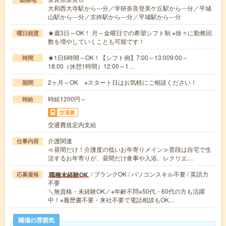
大和西大寺駅から---分／学研奈良登美ケ丘駅から---分／平城
山駅から---分／京終駅から---分／平城駅から---分
★週3日～OK！ 月～金曜日での希望シフト制 ※徐々に勤務回
曜日頻度
数を増やしていくことも可能です！
★1日6時間～OK！【シフト例】7:00～13:009:00～
時間
18:00（休憩1時間）12:00～1…
2ヶ月～OK ※スタート日はお気軽にご相談ください！
期間
時給1200円～
時給
交通費
交通費規定内支給
介護関連
仕事内容
≪昼間だけ！介護度の低いお年寄りメイン≫普段は自宅で生
活するお年寄りが、昼間だけ食事や入浴、レクリエ…
/ ブランクOK / パソコンスキル不要 / 英語力
職種未経験OK
応募資格
不要
＼無資格・未経験OK／※年齢不問※50代・60代の方も活躍
中！※履歴書不要・来社不要で電話相談もOK…
職場の雰囲気