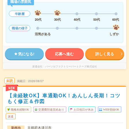
職場の雰囲気
年齢層
20代
30代
40代
50代
60代
職場の様子
活気がある
しずか
気になる!
応募へ進む
詳しく見る
派遣会社
パーソルファクトリーパートナーズ株式会社
未読
掲載日
2026/08/07
NEW
【未経験OK】車通勤OK！あんしん長期！コツ
もく修正＆作図
職種未経験OK
交通費別途支給あり
土日祝日が休み
WEB登録OK
派遣
京都府木津川市
勤務地