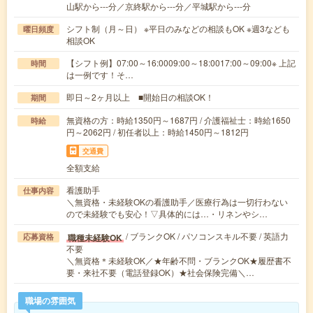
山駅から---分／京終駅から---分／平城駅から---分
シフト制（月～日） ※平日のみなどの相談もOK ※週3なども
曜日頻度
相談OK
【シフト例】07:00～16:0009:00～18:0017:00～09:00※ 上記
時間
は一例です！そ…
即日～2ヶ月以上 ■開始日の相談OK！
期間
無資格の方：時給1350円～1687円 / 介護福祉士：時給1650
時給
円～2062円 / 初任者以上：時給1450円～1812円
交通費
全額支給
看護助手
仕事内容
＼無資格・未経験OKの看護助手／医療行為は一切行わない
ので未経験でも安心！▽具体的には…・リネンやシ…
/ ブランクOK / パソコンスキル不要 / 英語力
職種未経験OK
応募資格
不要
＼無資格＊未経験OK／★年齢不問・ブランクOK★履歴書不
要・来社不要（電話登録OK）★社会保険完備＼…
職場の雰囲気