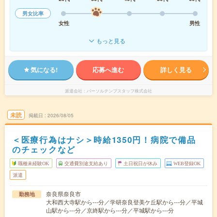
男女比率
女性
男性
もっと見る
気になる!
応募へ進む
詳しく見る
派遣会社
パーソルテンプスタッフ株式会社
未読
掲載日
2026/08/05
＜医療行為はナシ＞時給1350円！病院で備品
のチェックなど
職種未経験OK
交通費別途支給あり
土日祝日が休み
WEB登録OK
派遣
奈良県奈良市
勤務地
大和西大寺駅から---分／学研奈良登美ケ丘駅から---分／平城
山駅から---分／京終駅から---分／平城駅から---分