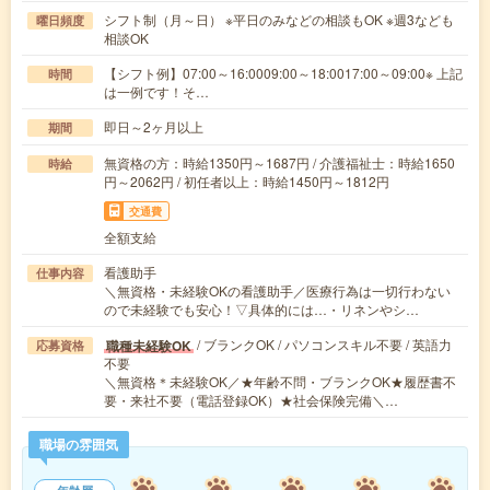
シフト制（月～日） ※平日のみなどの相談もOK ※週3なども
曜日頻度
相談OK
【シフト例】07:00～16:0009:00～18:0017:00～09:00※ 上記
時間
は一例です！そ…
即日～2ヶ月以上
期間
無資格の方：時給1350円～1687円 / 介護福祉士：時給1650
時給
円～2062円 / 初任者以上：時給1450円～1812円
交通費
全額支給
看護助手
仕事内容
＼無資格・未経験OKの看護助手／医療行為は一切行わない
ので未経験でも安心！▽具体的には…・リネンやシ…
/ ブランクOK / パソコンスキル不要 / 英語力
職種未経験OK
応募資格
不要
＼無資格＊未経験OK／★年齢不問・ブランクOK★履歴書不
要・来社不要（電話登録OK）★社会保険完備＼…
職場の雰囲気