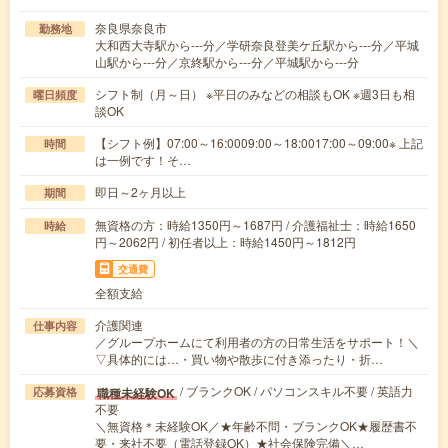
奈良県奈良市
勤務地
大和西大寺駅から---分／学研奈良登美ケ丘駅から---分／平城
山駅から---分／京終駅から---分／平城駅から---分
シフト制（月～日） ※平日のみなどの相談もOK ※週3日も相
曜日頻度
談OK
【シフト例】07:00～16:0009:00～18:0017:00～09:00※ 上記
時間
は一例です！そ…
即日～2ヶ月以上
期間
無資格の方：時給1350円～1687円 / 介護福祉士：時給1650
時給
円～2062円 / 初任者以上：時給1450円～1812円
交通費
全額支給
介護関連
仕事内容
／グループホームにて利用者の方の日常生活をサポート！＼
▽具体的には…・買い物や散歩に付き添ったり・折…
/ ブランクOK / パソコンスキル不要 / 英語力
職種未経験OK
応募資格
不要
＼無資格＊未経験OK／★年齢不問・ブランクOK★履歴書不
要・来社不要（電話登録OK）★社会保険完備＼…