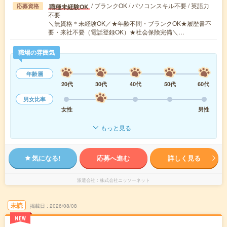
/ ブランクOK / パソコンスキル不要 / 英語力
職種未経験OK
応募資格
不要
＼無資格＊未経験OK／★年齢不問・ブランクOK★履歴書不
要・来社不要（電話登録OK）★社会保険完備＼…
職場の雰囲気
年齢層
20代
30代
40代
50代
60代
男女比率
女性
男性
もっと見る
気になる!
応募へ進む
詳しく見る
派遣会社
株式会社ニッソーネット
未読
掲載日
2026/08/08
NEW