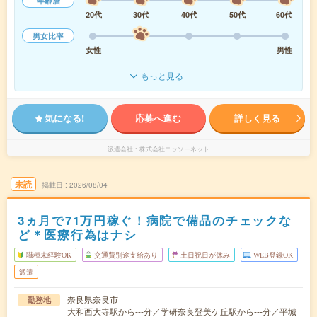
年齢層
20代
30代
40代
50代
60代
男女比率
女性
男性
もっと見る
気になる!
応募へ進む
詳しく見る
派遣会社
株式会社ニッソーネット
未読
掲載日
2026/08/04
3ヵ月で71万円稼ぐ！病院で備品のチェックな
ど＊医療行為はナシ
職種未経験OK
交通費別途支給あり
土日祝日が休み
WEB登録OK
派遣
奈良県奈良市
勤務地
大和西大寺駅から---分／学研奈良登美ケ丘駅から---分／平城