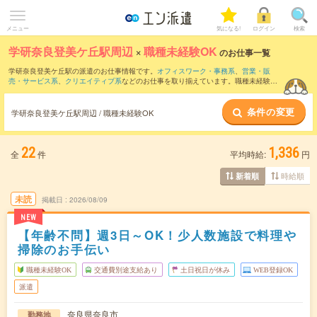
メニュー
気になる!
ログイン
検索
学研奈良登美ケ丘駅周辺
×
職種未経験OK
のお仕事一覧
学研奈良登美ケ丘駅の派遣のお仕事情報です。
オフィスワーク・事務系
、
営業・販
売・サービス系
、
クリエイティブ系
などのお仕事を取り揃えています。職種未経験OK
の条件の他に、
交通費別途支給あり
、
友だちと一緒の応募OK
、
残業なし
などのこだわ
り条件も取り揃えています。
条件の変更
学研奈良登美ケ丘駅周辺 / 職種未経験OK
22
1,336
全
件
平均時給:
円
時給順
新着順
未読
掲載日
2026/08/09
NEW
【年齢不問】週3日～OK！少人数施設で料理や
掃除のお手伝い
職種未経験OK
交通費別途支給あり
土日祝日が休み
WEB登録OK
派遣
奈良県奈良市
勤務地