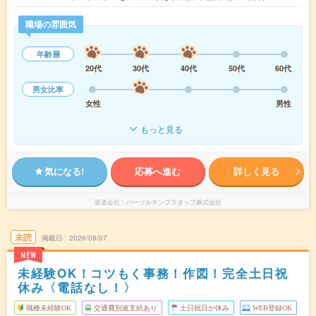
職場の雰囲気
年齢層
20代
30代
40代
50代
60代
男女比率
女性
男性
もっと見る
気になる!
応募へ進む
詳しく見る
派遣会社
パーソルテンプスタッフ株式会社
未読
掲載日
2026/08/07
NEW
未経験OK！コツもく事務！作図！完全土日祝
休み〈電話なし！〉
職種未経験OK
交通費別途支給あり
土日祝日が休み
WEB登録OK