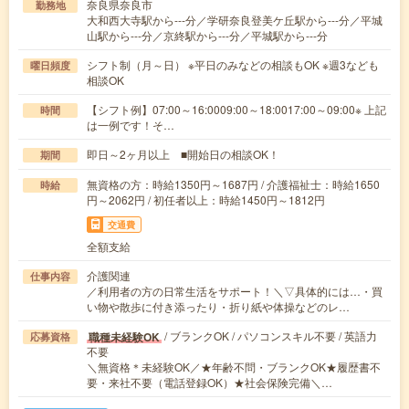
奈良県奈良市
勤務地
大和西大寺駅から---分／学研奈良登美ケ丘駅から---分／平城
山駅から---分／京終駅から---分／平城駅から---分
シフト制（月～日） ※平日のみなどの相談もOK ※週3なども
曜日頻度
相談OK
【シフト例】07:00～16:0009:00～18:0017:00～09:00※ 上記
時間
は一例です！そ…
即日～2ヶ月以上 ■開始日の相談OK！
期間
無資格の方：時給1350円～1687円 / 介護福祉士：時給1650
時給
円～2062円 / 初任者以上：時給1450円～1812円
交通費
全額支給
介護関連
仕事内容
／利用者の方の日常生活をサポート！＼▽具体的には…・買
い物や散歩に付き添ったり・折り紙や体操などのレ…
/ ブランクOK / パソコンスキル不要 / 英語力
職種未経験OK
応募資格
不要
＼無資格＊未経験OK／★年齢不問・ブランクOK★履歴書不
要・来社不要（電話登録OK）★社会保険完備＼…