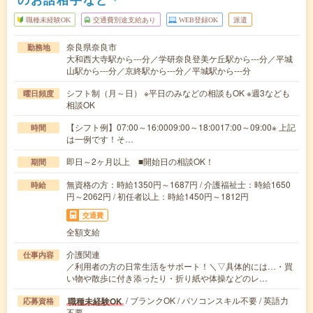
職種未経験OK
交通費別途支給あり
WEB登録OK
派遣
奈良県奈良市
勤務地
大和西大寺駅から---分／学研奈良登美ケ丘駅から---分／平城
山駅から---分／京終駅から---分／平城駅から---分
シフト制（月～日） ※平日のみなどの相談もOK ※週3なども
曜日頻度
相談OK
【シフト例】07:00～16:0009:00～18:0017:00～09:00※ 上記
時間
は一例です！そ…
即日～2ヶ月以上 ■開始日の相談OK！
期間
無資格の方：時給1350円～1687円 / 介護福祉士：時給1650
時給
円～2062円 / 初任者以上：時給1450円～1812円
交通費
全額支給
介護関連
仕事内容
／利用者の方の日常生活をサポート！＼▽具体的には…・買
い物や散歩に付き添ったり・折り紙や体操などのレ…
/ ブランクOK / パソコンスキル不要 / 英語力
職種未経験OK
応募資格
不要