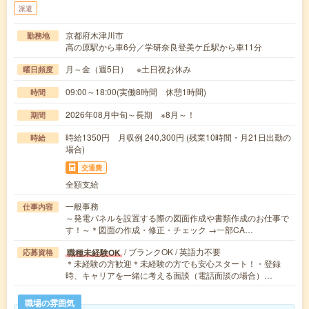
派遣
京都府木津川市
勤務地
高の原駅から車6分／学研奈良登美ケ丘駅から車11分
月～金（週5日） ※土日祝お休み
曜日頻度
09:00～18:00(実働8時間 休憩1時間)
時間
2026年08月中旬～長期 ※8月～！
期間
時給1350円 月収例 240,300円 (残業10時間・月21日出勤の
時給
場合)
交通費
全額支給
一般事務
仕事内容
～発電パネルを設置する際の図面作成や書類作成のお仕事で
す！～＊図面の作成・修正・チェック →一部CA…
/ ブランクOK / 英語力不要
職種未経験OK
応募資格
＊未経験の方歓迎＊未経験の方でも安心スタート！・登録
時、キャリアを一緒に考える面談（電話面談の場合）…
職場の雰囲気