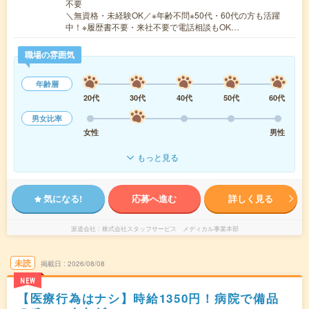
不要
＼無資格・未経験OK／※年齢不問※50代・60代の方も活躍
中！※履歴書不要・来社不要で電話相談もOK…
職場の雰囲気
年齢層
20代
30代
40代
50代
60代
男女比率
女性
男性
もっと見る
気になる!
応募へ進む
詳しく見る
派遣会社
株式会社スタッフサービス メディカル事業本部
未読
掲載日
2026/08/08
NEW
【医療行為はナシ】時給1350円！病院で備品