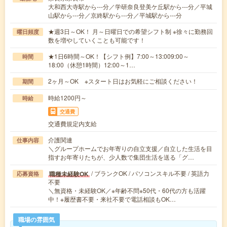
大和西大寺駅から---分／学研奈良登美ケ丘駅から---分／平城
山駅から---分／京終駅から---分／平城駅から---分
★週3日～OK！ 月～日曜日での希望シフト制 ※徐々に勤務回
曜日頻度
数を増やしていくことも可能です！
★1日6時間～OK！【シフト例】7:00～13:009:00～
時間
18:00（休憩1時間）12:00～1…
2ヶ月～OK ※スタート日はお気軽にご相談ください！
期間
時給1200円～
時給
交通費
交通費規定内支給
介護関連
仕事内容
＼グループホームでお年寄りの自立支援／自立した生活を目
指すお年寄りたちが、少人数で集団生活を送る「グ…
/ ブランクOK / パソコンスキル不要 / 英語力
職種未経験OK
応募資格
不要
＼無資格・未経験OK／※年齢不問※50代・60代の方も活躍
中！※履歴書不要・来社不要で電話相談もOK…
職場の雰囲気