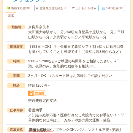
職種未経験OK
交通費別途支給あり
土日祝日が休み
WEB登録OK
派遣
奈良県奈良市
勤務地
大和西大寺駅から---分／学研奈良登美ケ丘駅から---分／平城
山駅から---分／京終駅から---分／平城駅から---分
【週3日～OK】月～金曜日で希望シフト制 ※徐々に勤務回数
曜日頻度
を増やしていくことも可能です！（最初は週3日からなど）
9:00～17:00など※ご希望の時間帯をご相談ください。※日
時間
勤、夜勤のみ、変則的な勤務等も相談OK…
2ヶ月～OK ※スタート日はお気軽にご相談ください！
期間
時給1200円～
時給
交通費
交通費規定内支給
看護助手
仕事内容
／知識＆経験不要＊医療行為なし病院内でのお手伝い！＼▽
具体的なお仕事は…・カルテや処方薬の運搬・備品…
/ ブランクOK / パソコンスキル不要 / 英語力
職種未経験OK
応募資格