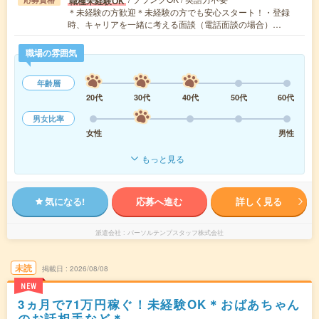
職種未経験OK
＊未経験の方歓迎＊未経験の方でも安心スタート！・登録
時、キャリアを一緒に考える面談（電話面談の場合）…
職場の雰囲気
年齢層
20代
30代
40代
50代
60代
男女比率
女性
男性
もっと見る
気になる!
応募へ進む
詳しく見る
派遣会社
パーソルテンプスタッフ株式会社
未読
掲載日
2026/08/08
NEW
3ヵ月で71万円稼ぐ！未経験OK＊おばあちゃん
のお話相手など＊