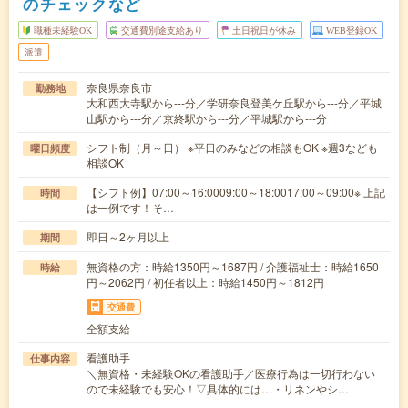
のチェックなど
職種未経験OK
交通費別途支給あり
土日祝日が休み
WEB登録OK
派遣
奈良県奈良市
勤務地
大和西大寺駅から---分／学研奈良登美ケ丘駅から---分／平城
山駅から---分／京終駅から---分／平城駅から---分
シフト制（月～日） ※平日のみなどの相談もOK ※週3なども
曜日頻度
相談OK
【シフト例】07:00～16:0009:00～18:0017:00～09:00※ 上記
時間
は一例です！そ…
即日～2ヶ月以上
期間
無資格の方：時給1350円～1687円 / 介護福祉士：時給1650
時給
円～2062円 / 初任者以上：時給1450円～1812円
交通費
全額支給
看護助手
仕事内容
＼無資格・未経験OKの看護助手／医療行為は一切行わない
ので未経験でも安心！▽具体的には…・リネンやシ…