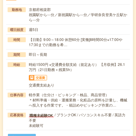
京都府相楽郡
勤務地
祝園駅から---分／新祝園駅から---分／学研奈良登美ケ丘駅か
ら---分
週5日
曜日頻度
【日勤】9:00～18:00 休憩60分 [実働]8時間00分※17:00や
時間
17:30までの勤務を希…
即日～長期
期間
時給1500円 ※交通費全額支給（規定あり） 【月収例】26.1
時給
万円（21日勤務＋残業5h）
交通費
交通費支給あり
軽作業（仕分け・ピッキング・検品、商品管理）
仕事内容
＊材料準備・供給・運搬業務・化粧品の原料を計量し、機械
へ投入する作業です。・箱詰めやピッキング作業の…
/ ブランクOK / パソコンスキル不要 / 英語力
職種未経験OK
応募資格
不要
未経験可