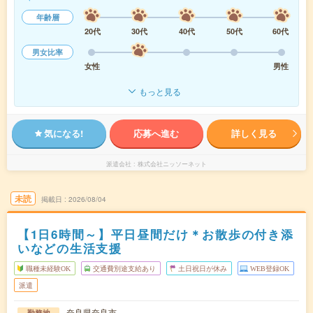
年齢層
20代
30代
40代
50代
60代
男女比率
女性
男性
もっと見る
気になる!
応募へ進む
詳しく見る
派遣会社
株式会社ニッソーネット
未読
掲載日
2026/08/04
【1日6時間～】平日昼間だけ＊お散歩の付き添
いなどの生活支援
職種未経験OK
交通費別途支給あり
土日祝日が休み
WEB登録OK
派遣
奈良県奈良市
勤務地