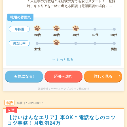
＊未経験の方歓迎＊未経験の方でも安心スタート！・登録
時、キャリアを一緒に考える面談（電話面談の場合）…
職場の雰囲気
年齢層
20代
30代
40代
50代
60代
男女比率
女性
男性
もっと見る
気になる!
応募へ進む
詳しく見る
派遣会社
パーソルテンプスタッフ株式会社
未読
掲載日
2026/08/07
NEW
【けいはんなエリア】車OK＊電話なしのコツ
コツ事務！月収例24万