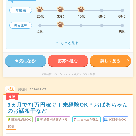
年齢層
20代
30代
40代
50代
60代
男女比率
女性
男性
もっと見る
気になる!
応募へ進む
詳しく見る
派遣会社
パーソルテンプスタッフ株式会社
未読
掲載日
2026/08/07
NEW
3ヵ月で71万円稼ぐ！未経験OK＊おばあちゃん
のお話相手など
職種未経験OK
交通費別途支給あり
土日祝日が休み
WEB登録OK
派遣