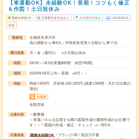
【車通勤OK】未経験OK！長期！コツもく修正
＆作図！土日祝休み
職種未経験OK
交通費別途支給あり
土日祝日が休み
WEB登録OK
派遣
京都府木津川市
勤務地
高の原駅から車6分／学研奈良登美ケ丘駅から車11分
月～金（週5日） ※土日祝お休み
曜日頻度
09:00～18:00(実働8時間 休憩1時間)
時間
2026年09月上旬～長期 ※9月～！
期間
時給1350円 月収例 240,300円 (残業10時間・月21日出勤の
時給
場合)
交通費
全額支給
一般事務
仕事内容
～発電パネルを設置する際の図面作成や書類作成のお仕事で
す！～＊図面の作成・修正・チェック →一部CA…
/ ブランクOK / 英語力不要
職種未経験OK
応募資格