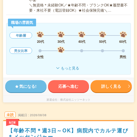
＼無資格＊未経験OK／★年齢不問・ブランクOK★履歴書不
要・来社不要（電話登録OK）★社会保険完備＼…
職場の雰囲気
年齢層
20代
30代
40代
50代
60代
男女比率
女性
男性
もっと見る
気になる!
応募へ進む
詳しく見る
派遣会社
株式会社ニッソーネット
未読
掲載日
2026/08/08
NEW
【年齢不問＊週3日～OK】病院内でカルテ運び
＊メッセンジャー