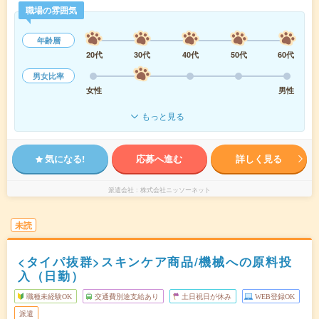
職場の雰囲気
年齢層
20代
30代
40代
50代
60代
男女比率
女性
男性
もっと見る
気になる!
応募へ進む
詳しく見る
派遣会社
株式会社ニッソーネット
未読
<タイパ抜群>スキンケア商品/機械への原料投
入（日勤）
職種未経験OK
交通費別途支給あり
土日祝日が休み
WEB登録OK
派遣