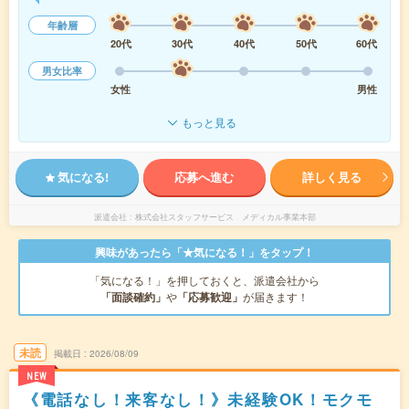
年齢層
20代
30代
40代
50代
60代
男女比率
女性
男性
もっと見る
気になる!
応募へ進む
詳しく見る
派遣会社
株式会社スタッフサービス メディカル事業本部
興味があったら「★気になる！」をタップ！
「気になる！」を押しておくと、派遣会社から
「面談確約」
や
「応募歓迎」
が届きます！
未読
掲載日
2026/08/09
NEW
《電話なし！来客なし！》未経験OK！モクモ