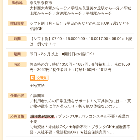
奈良県奈良市
勤務地
大和西大寺駅から---分／学研奈良登美ケ丘駅から---分／平城
山駅から---分／京終駅から---分／平城駅から---分
シフト制（月～日） ※平日のみなどの相談もOK ※週3なども
曜日頻度
相談OK
【シフト例】07:00～16:0009:00～18:0017:00～09:00※ 上記
時間
は一例です！そ…
即日～2ヶ月以上 ■開始日の相談OK！
期間
無資格の方：時給1350円～1687円 / 介護福祉士：時給1650
時給
円～2062円 / 初任者以上：時給1450円～1812円
交通費
全額支給
介護関連
仕事内容
／利用者の方の日常生活をサポート！＼▽具体的には…・買
い物や散歩に付き添ったり・折り紙や体操などのレ…
/ ブランクOK / パソコンスキル不要 / 英語力
職種未経験OK
応募資格
不要
＼無資格＊未経験OK／★年齢不問・ブランクOK★履歴書不
要・来社不要（電話登録OK）★社会保険完備＼…