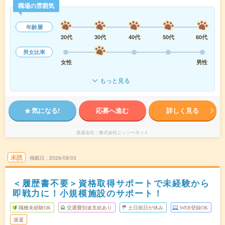
職場の雰囲気
年齢層
20代
30代
40代
50代
60代
男女比率
女性
男性
もっと見る
気になる!
応募へ進む
詳しく見る
派遣会社
株式会社ニッソーネット
未読
掲載日
2026/08/03
＜履歴書不要＞資格取得サポートで未経験から
即戦力に！小規模施設のサポート！
職種未経験OK
交通費別途支給あり
土日祝日が休み
WEB登録OK
派遣