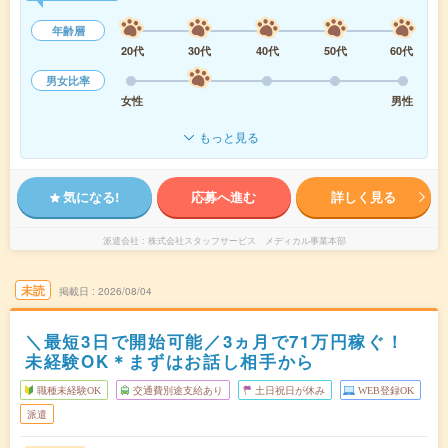
年齢層
20代
30代
40代
50代
60代
男女比率
女性
男性
もっと見る
気になる!
応募へ進む
詳しく見る
派遣会社
株式会社スタッフサービス メディカル事業本部
未読
掲載日
2026/08/04
＼最短3日で開始可能／3ヵ月で71万円稼ぐ！
未経験OK＊まずはお話し相手から
職種未経験OK
交通費別途支給あり
土日祝日が休み
WEB登録OK
派遣