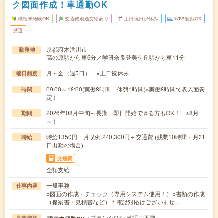
ク図面作成！車通勤OK
職種未経験OK
交通費別途支給あり
土日祝日が休み
WEB登録OK
派遣
京都府木津川市
勤務地
高の原駅から車6分／学研奈良登美ケ丘駅から車11分
月～金（週5日） ※土日祝休み
曜日頻度
09:00～18:00(実働8時間 休憩1時間)※実働8時間で収入面安
時間
定！
2026年08月中旬～長期 即日開始できる方もOK！ ※8月
期間
～！
時給1350円 月収例 240,300円＋交通費 (残業10時間・月21
時給
日出勤の場合)
交通費
全額支給
一般事務
仕事内容
○図面の作成・チェック（専用システム使用！）○書類の作成
（提案書・見積書など）＊電話対応はございませ…
/ ブランクOK / 英語力不要
応募資格