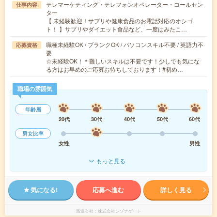
テレマーケティング・テレフォンオペレーター・コールセン
仕事内容
ター
【 未経験歓迎！サプリや健康食品のお電話対応のオシゴ
ト！ 】サプリやダイエット食品など、一度はみたこ…
職種未経験OK / ブランクOK / パソコンスキル不要 / 英語力不
応募資格
要
☆未経験OK！＊難しいスキルは不要です！少しでも気にな
る方はお早めのご応募お待ちしております！#初め…
職場の雰囲気
年齢層
20代
30代
40代
50代
60代
男女比率
女性
男性
もっと見る
気になる!
応募へ進む
詳しく見る
派遣会社
株式会社レゾナゲート