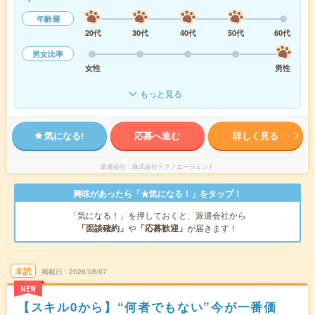
年齢層
20代
30代
40代
50代
60代
男女比率
女性
男性
もっと見る
気になる!
応募へ進む
詳しく見る
派遣会社
株式会社テクノエージェント
興味があったら「★気になる！」をタップ！
「気になる！」を押しておくと、派遣会社から
「面談確約」
や
「応募歓迎」
が届きます！
未読
掲載日
2026/08/07
NEW
【スキル0から】“何者でもない”今が一番価