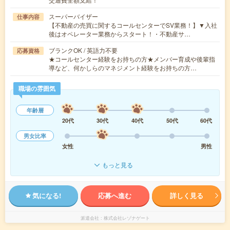
スーパーバイザー
仕事内容
【不動産の売買に関するコールセンターでSV業務！】▼入社
後はオペレーター業務からスタート！・不動産サ…
ブランクOK / 英語力不要
応募資格
★コールセンター経験をお持ちの方★メンバー育成や後輩指
導など、何かしらのマネジメント経験をお持ちの方…
職場の雰囲気
年齢層
20代
30代
40代
50代
60代
男女比率
女性
男性
もっと見る
気になる!
応募へ進む
詳しく見る
派遣会社
株式会社レゾナゲート