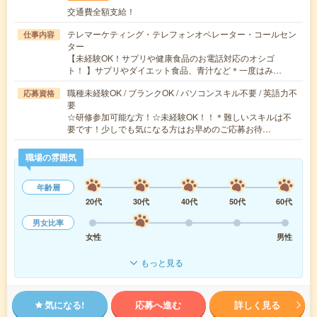
交通費全額支給！
テレマーケティング・テレフォンオペレーター・コールセン
仕事内容
ター
【未経験OK！サプリや健康食品のお電話対応のオシゴ
ト！ 】サプリやダイエット食品、青汁など＊一度はみ…
職種未経験OK / ブランクOK / パソコンスキル不要 / 英語力不
応募資格
要
☆研修参加可能な方！☆未経験OK！！＊難しいスキルは不
要です！少しでも気になる方はお早めのご応募お待…
職場の雰囲気
年齢層
20代
30代
40代
50代
60代
男女比率
女性
男性
もっと見る
気になる!
応募へ進む
詳しく見る