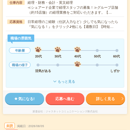
経理・財務・会計・英文経理
仕事内容
≪シェアード企業で経理スタッフの募集！≫グループ店舗
（約15店舗）の経理業務をご対応いただきます。【…
日常経理のご経験（仕訳入力など）少しでも気になったら
応募資格
『気になる！』をクリック♪他にも【週数日】【時短…
職場の雰囲気
年齢層
20代
30代
40代
50代
60代
職場の様子
活気がある
しずか
もっと見る
気になる!
応募へ進む
詳しく見る
派遣会社
ジャスネットコミュニケーションズ株式会社
未読
掲載日
2026/08/05