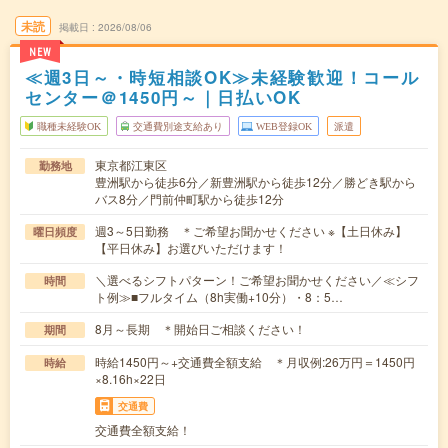
未読
掲載日
2026/08/06
NEW
≪週3日～・時短相談OK≫未経験歓迎！コール
センター＠1450円～｜日払いOK
職種未経験OK
交通費別途支給あり
WEB登録OK
派遣
東京都江東区
勤務地
豊洲駅から徒歩6分／新豊洲駅から徒歩12分／勝どき駅から
バス8分／門前仲町駅から徒歩12分
週3～5日勤務 ＊ご希望お聞かせください ※【土日休み】
曜日頻度
【平日休み】お選びいただけます！
＼選べるシフトパターン！ご希望お聞かせください／≪シフ
時間
ト例≫■フルタイム（8h実働+10分）・8：5…
8月～長期 ＊開始日ご相談ください！
期間
時給1450円～+交通費全額支給 ＊月収例:26万円＝1450円
時給
×8.16h×22日
交通費
交通費全額支給！