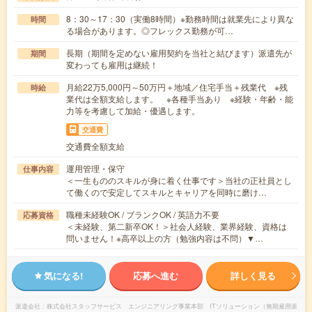
8：30～17：30（実働8時間）※勤務時間は就業先により異な
時間
る場合があります。◎フレックス勤務が可…
長期（期間を定めない雇用契約を当社と結びます）派遣先が
期間
変わっても雇用は継続！
月給22万5,000円～50万円＋地域／住宅手当＋残業代 ※残
時給
業代は全額支給します。 ※各種手当あり ※経験・年齢・能
力等を考慮して加給・優遇します。
交通費
交通費全額支給
運用管理・保守
仕事内容
＜一生もののスキルが身に着く仕事です＞当社の正社員とし
て働くので安定してスキルとキャリアを同時に磨け…
職種未経験OK / ブランクOK / 英語力不要
応募資格
＜未経験、第二新卒OK！＞社会人経験、業界経験、資格は
問いません！※高卒以上の方（勉強内容は不問）▼…
気になる!
応募へ進む
詳しく見る
派遣会社
株式会社スタッフサービス エンジニアリング事業本部 ITソリューション（無期雇用派