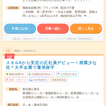
職種未経験OK / ブランクOK / 英語力不要
応募資格
＜未経験、第二新卒OK！＞社会人経験、業界経験、資格は
問いません！※高卒以上の方（勉強内容は不問）▼…
気になる!
応募へ進む
詳しく見る
派遣会社
株式会社スタッフサービス エンジニアリング事業本部（無期雇用派遣）
未読
掲載日
2026/08/07
NEW
スキル0から安定の正社員デビュー！残業少な
目＊大手企業で運用保守
職種未経験OK
交通費別途支給あり
土日祝日が休み
在宅・リモート
WEB登録OK
無期雇用派遣
東京都江東区
勤務地
豊洲駅から---分／東陽町駅から---分／新豊洲駅から---分／お
台場海浜公園駅から---分／南砂町駅から---分
月～金（週休2日制）
曜日頻度