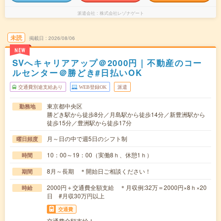
派遣会社
株式会社レゾナゲート
未読
掲載日
2026/08/06
NEW
SVへキャリアアップ＠2000円｜不動産のコー
ルセンター＠勝どき#日払いOK
交通費別途支給あり
WEB登録OK
派遣
東京都中央区
勤務地
勝どき駅から徒歩8分／月島駅から徒歩14分／新豊洲駅から
徒歩15分／豊洲駅から徒歩17分
月～日の中で週5日のシフト制
曜日頻度
10：00～19：00（実働8ｈ、休憩1ｈ）
時間
8月～長期 ＊開始日ご相談ください！
期間
2000円＋交通費全額支給 ＊月収例:32万＝2000円×8ｈ×20
時給
日 #月収30万円以上
交通費
交通費全額支給！