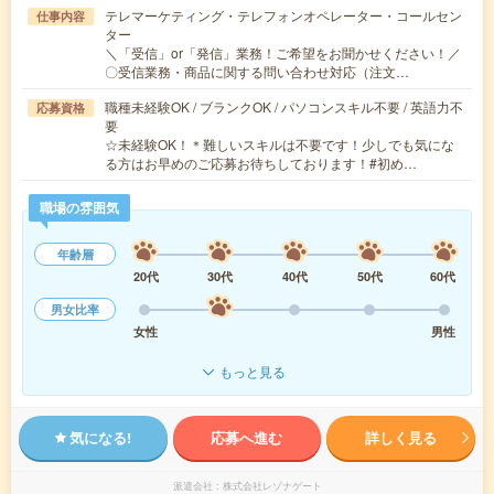
テレマーケティング・テレフォンオペレーター・コールセン
仕事内容
ター
＼「受信」or「発信」業務！ご希望をお聞かせください！／
〇受信業務・商品に関する問い合わせ対応（注文…
職種未経験OK / ブランクOK / パソコンスキル不要 / 英語力不
応募資格
要
☆未経験OK！＊難しいスキルは不要です！少しでも気にな
る方はお早めのご応募お待ちしております！#初め…
職場の雰囲気
年齢層
20代
30代
40代
50代
60代
男女比率
女性
男性
もっと見る
気になる!
応募へ進む
詳しく見る
派遣会社
株式会社レゾナゲート