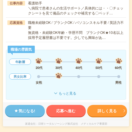
看護助手
仕事内容
＼病院で患者さんの生活サポート／具体的には・・〇チェッ
クシートを見て備品のチェックや補充する〇ベッド…
職種未経験OK / ブランクOK / パソコンスキル不要 / 英語力不
応募資格
要
無資格・未経験OK年齢・学歴不問 ブランクOK★10名以上
採用予定履歴書は不要です。少しでも興味があ…
職場の雰囲気
年齢層
20代
30代
40代
50代
60代
男女比率
女性
男性
もっと見る
気になる!
応募へ進む
詳しく見る
派遣会社
日研トータルソーシング株式会社 メディカルケア事業部