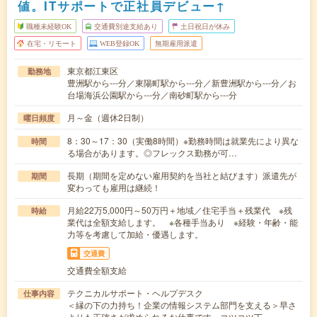
値。ITサポートで正社員デビュー↑
職種未経験OK
交通費別途支給あり
土日祝日が休み
在宅・リモート
WEB登録OK
無期雇用派遣
東京都江東区
勤務地
豊洲駅から---分／東陽町駅から---分／新豊洲駅から---分／お
台場海浜公園駅から---分／南砂町駅から---分
月～金（週休2日制）
曜日頻度
8：30～17：30（実働8時間）※勤務時間は就業先により異な
時間
る場合があります。◎フレックス勤務が可…
長期（期間を定めない雇用契約を当社と結びます）派遣先が
期間
変わっても雇用は継続！
月給22万5,000円～50万円＋地域／住宅手当＋残業代 ※残
時給
業代は全額支給します。 ※各種手当あり ※経験・年齢・能
力等を考慮して加給・優遇します。
交通費
交通費全額支給
テクニカルサポート・ヘルプデスク
仕事内容
＜縁の下の力持ち！企業の情報システム部門を支える＞早さ
よりも正確さが求められるお仕事です。コツコツ丁…