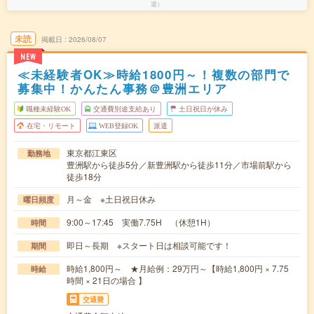
遣）
未読
掲載日
2026/08/07
NEW
≪未経験者OK≫時給1800円～！複数の部門で
募集中！かんたん事務＠豊洲エリア
職種未経験OK
交通費別途支給あり
土日祝日が休み
在宅・リモート
WEB登録OK
派遣
東京都江東区
勤務地
豊洲駅から徒歩5分／新豊洲駅から徒歩11分／市場前駅から
徒歩18分
月～金 ※土日祝日休み
曜日頻度
9:00～17:45 実働7.75H （休憩1H）
時間
即日～長期 ※スタート日は相談可能です！
期間
時給1,800円～ ★月給例：29万円～【時給1,800円 × 7.75
時給
時間 × 21日の場合 】
交通費