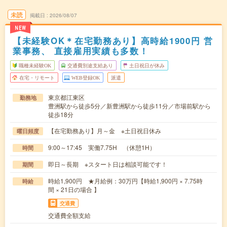
未読
掲載日
2026/08/07
NEW
【未経験OK＊在宅勤務あり】高時給1900円 営
業事務、 直接雇用実績も多数！
職種未経験OK
交通費別途支給あり
土日祝日が休み
在宅・リモート
WEB登録OK
派遣
東京都江東区
勤務地
豊洲駅から徒歩5分／新豊洲駅から徒歩11分／市場前駅から
徒歩18分
【在宅勤務あり】月～金 ※土日祝日休み
曜日頻度
9:00～17:45 実働7.75H （休憩1H）
時間
即日～長期 ※スタート日は相談可能です！
期間
時給1,900円 ★月給例：30万円【時給1,900円 × 7.75時
時給
間 × 21日の場合 】
交通費
交通費全額支給