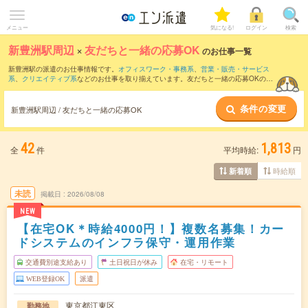
メニュー
気になる!
ログイン
検索
新豊洲駅周辺
×
友だちと一緒の応募OK
のお仕事一覧
新豊洲駅の派遣のお仕事情報です。
オフィスワーク・事務系
、
営業・販売・サービス
系
、
クリエイティブ系
などのお仕事を取り揃えています。友だちと一緒の応募OKの条
件の他に、
交通費別途支給あり
、
職種未経験OK
、
残業なし
などのこだわり条件も取り
揃えています。
条件の変更
新豊洲駅周辺 / 友だちと一緒の応募OK
42
1,813
全
件
平均時給:
円
時給順
新着順
未読
掲載日
2026/08/08
NEW
【在宅OK＊時給4000円！】複数名募集！カー
ドシステムのインフラ保守・運用作業
交通費別途支給あり
土日祝日が休み
在宅・リモート
WEB登録OK
派遣
東京都江東区
勤務地