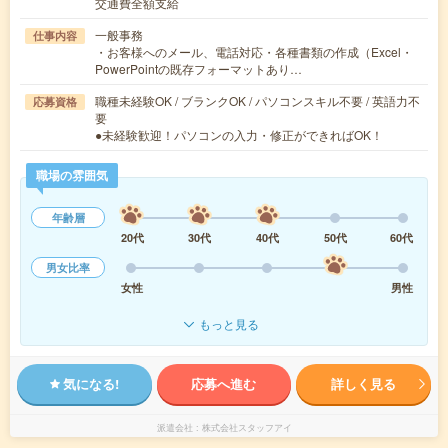
交通費全額支給
一般事務
仕事内容
・お客様へのメール、電話対応・各種書類の作成（Excel・
PowerPointの既存フォーマットあり…
職種未経験OK / ブランクOK / パソコンスキル不要 / 英語力不
応募資格
要
●未経験歓迎！パソコンの入力・修正ができればOK！
職場の雰囲気
年齢層
20代
30代
40代
50代
60代
男女比率
女性
男性
もっと見る
気になる!
応募へ進む
詳しく見る
派遣会社
株式会社スタッフアイ