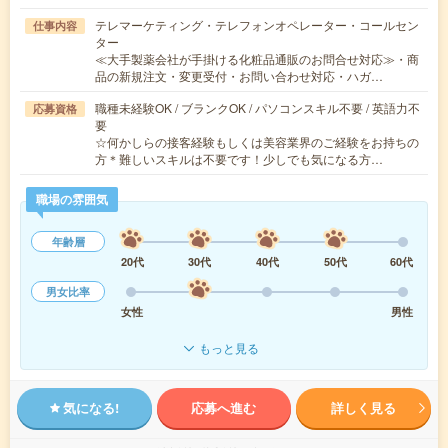
テレマーケティング・テレフォンオペレーター・コールセン
仕事内容
ター
≪大手製薬会社が手掛ける化粧品通販のお問合せ対応≫・商
品の新規注文・変更受付・お問い合わせ対応・ハガ…
職種未経験OK / ブランクOK / パソコンスキル不要 / 英語力不
応募資格
要
☆何かしらの接客経験もしくは美容業界のご経験をお持ちの
方＊難しいスキルは不要です！少しでも気になる方…
職場の雰囲気
年齢層
20代
30代
40代
50代
60代
男女比率
女性
男性
もっと見る
気になる!
応募へ進む
詳しく見る