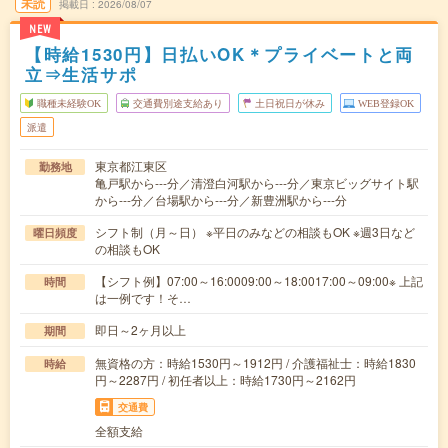
未読
掲載日
2026/08/07
NEW
【時給1530円】日払いOK＊プライベートと両
立⇒生活サポ
職種未経験OK
交通費別途支給あり
土日祝日が休み
WEB登録OK
派遣
東京都江東区
勤務地
亀戸駅から---分／清澄白河駅から---分／東京ビッグサイト駅
から---分／台場駅から---分／新豊洲駅から---分
シフト制（月～日） ※平日のみなどの相談もOK ※週3日など
曜日頻度
の相談もOK
【シフト例】07:00～16:0009:00～18:0017:00～09:00※ 上記
時間
は一例です！そ…
即日～2ヶ月以上
期間
無資格の方：時給1530円～1912円 / 介護福祉士：時給1830
時給
円～2287円 / 初任者以上：時給1730円～2162円
交通費
全額支給