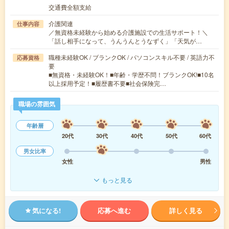
交通費全額支給
介護関連
仕事内容
／無資格未経験から始める介護施設での生活サポート！＼
「話し相手になって、うんうんとうなずく」「天気が…
職種未経験OK / ブランクOK / パソコンスキル不要 / 英語力不
応募資格
要
■無資格・未経験OK！■年齢・学歴不問！ブランクOK!■10名
以上採用予定！■履歴書不要■社会保険完…
職場の雰囲気
年齢層
20代
30代
40代
50代
60代
男女比率
女性
男性
もっと見る
気になる!
応募へ進む
詳しく見る