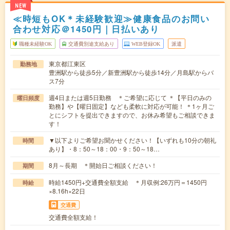
NEW
≪時短もOK＊未経験歓迎≫健康食品のお問い
合わせ対応＠1450円｜日払いあり
職種未経験OK
交通費別途支給あり
WEB登録OK
派遣
東京都江東区
勤務地
豊洲駅から徒歩5分／新豊洲駅から徒歩14分／月島駅からバ
ス7分
週4日または週5日勤務 ＊ご希望に応じて ＊【平日のみの
曜日頻度
勤務】や【曜日固定】なども柔軟に対応が可能！ ＊1ヶ月ご
とにシフトを提出できますので、お休み希望もご相談できま
す！
▼以下よりご希望お聞かせください！【いずれも10分の朝礼
時間
あり】・8：50～18：00・9：50～18…
8月～長期 ＊開始日ご相談ください！
期間
時給1450円+交通費全額支給 ＊月収例:26万円＝1450円
時給
×8.16h×22日
交通費
交通費全額支給！