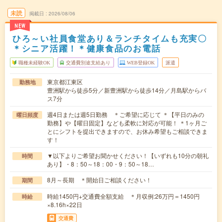
未読
掲載日
2026/08/06
NEW
ひろ～い社員食堂あり＆ランチタイムも充実〇
＊シニア活躍！＊健康食品のお電話
職種未経験OK
交通費別途支給あり
WEB登録OK
派遣
東京都江東区
勤務地
豊洲駅から徒歩5分／新豊洲駅から徒歩14分／月島駅からバ
ス7分
週4日または週5日勤務 ＊ご希望に応じて ＊【平日のみの
曜日頻度
勤務】や【曜日固定】なども柔軟に対応が可能！ ＊1ヶ月ご
とにシフトを提出できますので、お休み希望もご相談できま
す！
▼以下よりご希望お聞かせください！【いずれも10分の朝礼
時間
あり】・8：50～18：00・9：50～18…
8月～長期 ＊開始日ご相談ください！
期間
時給1450円+交通費全額支給 ＊月収例:26万円＝1450円
時給
×8.16h×22日
交通費