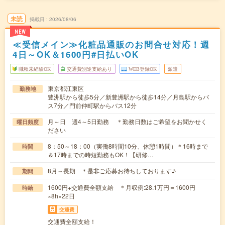
未読
掲載日
2026/08/06
NEW
≪受信メイン≫化粧品通販のお問合せ対応！週
4日～OK＆1600円#日払いOK
職種未経験OK
交通費別途支給あり
WEB登録OK
派遣
東京都江東区
勤務地
豊洲駅から徒歩5分／新豊洲駅から徒歩14分／月島駅からバ
ス7分／門前仲町駅からバス12分
月～日 週4～5日勤務 ＊勤務日数はご希望をお聞かせく
曜日頻度
ださい
8：50～18：00（実働8時間10分、休憩1時間）＊16時まで
時間
＆17時までの時短勤務もOK！【研修…
8月～長期 ＊是非ご応募お待ちしております♪
期間
1600円+交通費全額支給 ＊月収例:28.1万円＝1600円
時給
×8h×22日
交通費
交通費全額支給！