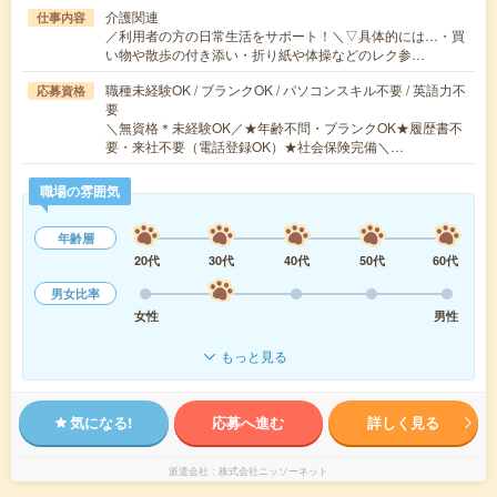
介護関連
仕事内容
／利用者の方の日常生活をサポート！＼▽具体的には…・買
い物や散歩の付き添い・折り紙や体操などのレク参…
職種未経験OK / ブランクOK / パソコンスキル不要 / 英語力不
応募資格
要
＼無資格＊未経験OK／★年齢不問・ブランクOK★履歴書不
要・来社不要（電話登録OK）★社会保険完備＼…
職場の雰囲気
年齢層
20代
30代
40代
50代
60代
男女比率
女性
男性
もっと見る
気になる!
応募へ進む
詳しく見る
派遣会社
株式会社ニッソーネット