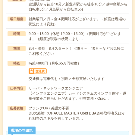
豊洲駅から徒歩10分／新豊洲駅から徒歩10分／越中島駅から
自転車5分／月島駅から自転車5分
就業曜日／月～金 ※夜間対応がございます。（頻度は現場の
曜日頻度
状況により変動）
9:00～18:00（休憩 12:00～13:00）※夜間対応がございま
時間
す。（頻度は現場の状況により…
8月～長期！8月スタート！ ◎9月～、10月～などお気軽に
期間
ご相談ください
時給4000円（月収65万円程度）
時給
交通費
交通費は電車代を＜別途＞全額支給いたします
サーバ・ネットワークエンジニア
仕事内容
【インフラエンジニア】カードシステムのインフラ保守・運
用作業をご担当いただきます。担当業務・Orac…
ブランクOK / 英語力不要
応募資格
DBの経験（ORACLE MASTER Gold DBA資格取得者又はそ
れ相当のスキルを有している方…
職場の雰囲気