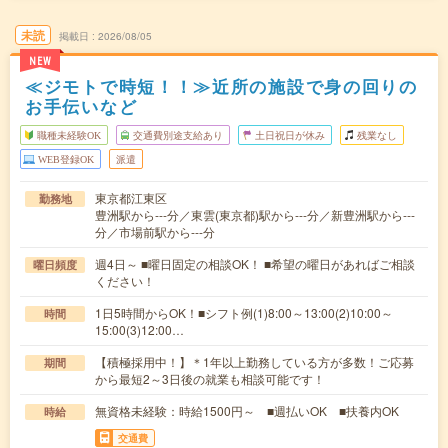
未読
掲載日
2026/08/05
NEW
≪ジモトで時短！！≫近所の施設で身の回りの
お手伝いなど
職種未経験OK
交通費別途支給あり
土日祝日が休み
残業なし
WEB登録OK
派遣
東京都江東区
勤務地
豊洲駅から---分／東雲(東京都)駅から---分／新豊洲駅から---
分／市場前駅から---分
週4日～ ■曜日固定の相談OK！ ■希望の曜日があればご相談
曜日頻度
ください！
1日5時間からOK！■シフト例(1)8:00～13:00(2)10:00～
時間
15:00(3)12:00…
【積極採用中！】＊1年以上勤務している方が多数！ご応募
期間
から最短2～3日後の就業も相談可能です！
無資格未経験：時給1500円～ ■週払いOK ■扶養内OK
時給
交通費