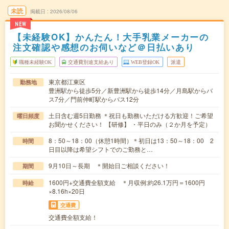
未読
掲載日
2026/08/06
NEW
【未経験OK】かんたん！大手乳業メーカーの
注文確認や感想のお伺いなど＠日払いあり
職種未経験OK
交通費別途支給あり
WEB登録OK
派遣
東京都江東区
勤務地
豊洲駅から徒歩5分／新豊洲駅から徒歩14分／月島駅からバ
ス7分／門前仲町駅からバス12分
土日含む週5日勤務 ＊祝日も勤務いただける方歓迎！ご希望
曜日頻度
お聞かせください！ 【研修】 ・平日のみ（２か月を予定）
8：50～18：00（休憩1時間）＊初日は13：50～18：00 2
時間
日目以降は希望シフトでのご勤務と…
9月10日～長期 ＊開始日ご相談ください！
期間
1600円+交通費全額支給 ＊月収例:約26.1万円＝1600円
時給
×8.16h×20日
交通費
交通費全額支給！