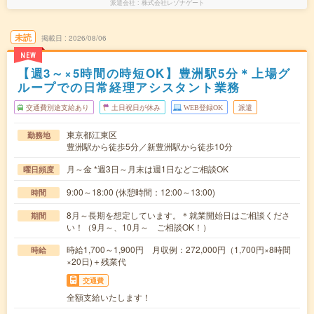
派遣会社
株式会社レゾナゲート
未読
掲載日
2026/08/06
NEW
【週3～×5時間の時短OK】豊洲駅5分＊上場グ
ループでの日常経理アシスタント業務
交通費別途支給あり
土日祝日が休み
WEB登録OK
派遣
東京都江東区
勤務地
豊洲駅から徒歩5分／新豊洲駅から徒歩10分
月～金 *週3日～月末は週1日などご相談OK
曜日頻度
9:00～18:00 (休憩時間：12:00～13:00)
時間
8月～長期を想定しています。＊就業開始日はご相談くださ
期間
い！（9月～、10月～ ご相談OK！）
時給1,700～1,900円 月収例：272,000円（1,700円×8時間
時給
×20日)＋残業代
交通費
全額支給いたします！