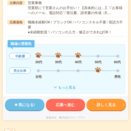
営業事務
仕事内容
営業部にて営業さんのお手伝い！【具体的には…】▽お客様
へのメール、電話対応▽発注書、請求書の作成（E…
職種未経験OK / ブランクOK / パソコンスキル不要 / 英語力不
応募資格
要
●未経験歓迎！パソコンの入力・修正ができればOK！
職場の雰囲気
年齢層
20代
30代
40代
50代
60代
男女比率
女性
男性
もっと見る
気になる!
応募へ進む
詳しく見る
派遣会社
株式会社スタッフアイ