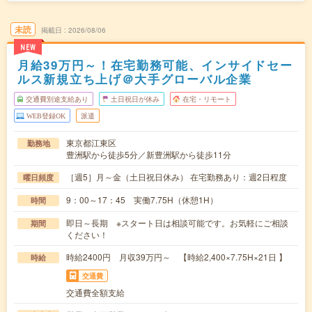
未読
掲載日
2026/08/06
NEW
月給39万円～！在宅勤務可能、インサイドセー
ルス新規立ち上げ＠大手グローバル企業
交通費別途支給あり
土日祝日が休み
在宅・リモート
WEB登録OK
派遣
東京都江東区
勤務地
豊洲駅から徒歩5分／新豊洲駅から徒歩11分
［週5］月～金（土日祝日休み） 在宅勤務あり：週2日程度
曜日頻度
9：00～17：45 実働7.75H（休憩1H）
時間
即日～長期 ※スタート日は相談可能です。お気軽にご相談
期間
ください！
時給2400円 月収39万円～ 【時給2,400×7.75H×21日 】
時給
交通費
交通費全額支給