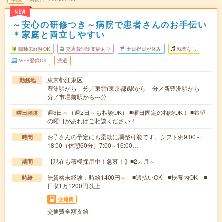
NEW
～安心の研修つき～病院で患者さんのお手伝い
＊家庭と両立しやすい
職種未経験OK
交通費別途支給あり
土日祝日が休み
残業なし
WEB登録OK
派遣
東京都江東区
勤務地
豊洲駅から---分／東雲(東京都)駅から---分／新豊洲駅から---
分／市場前駅から---分
週3日～（週2日～も相談OK） ■曜日固定の相談OK！ ■希望
曜日頻度
の曜日があればご相談ください！
お子さんの予定にも柔軟に調整可能です。シフト例9:00～
時間
18:00（休憩60分）7:00～16:00…
【現在も積極採用中！急募！】■2カ月～
期間
無資格未経験：時給1400円～ ■週払いOK ■扶養内OK ■
時給
日収1万1200円以上
交通費
交通費全額支給