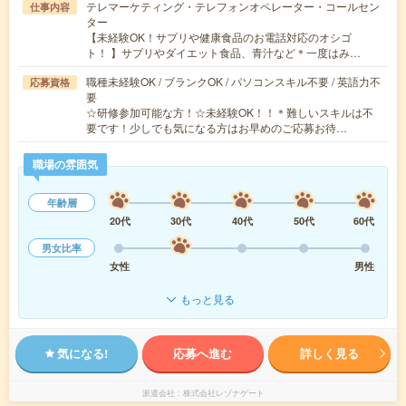
テレマーケティング・テレフォンオペレーター・コールセン
仕事内容
ター
【未経験OK！サプリや健康食品のお電話対応のオシゴ
ト！ 】サプリやダイエット食品、青汁など＊一度はみ…
職種未経験OK / ブランクOK / パソコンスキル不要 / 英語力不
応募資格
要
☆研修参加可能な方！☆未経験OK！！＊難しいスキルは不
要です！少しでも気になる方はお早めのご応募お待…
職場の雰囲気
年齢層
20代
30代
40代
50代
60代
男女比率
女性
男性
もっと見る
気になる!
応募へ進む
詳しく見る
派遣会社
株式会社レゾナゲート