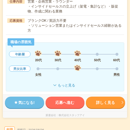
営業・企画営業・ラウンダー
仕事内容
・インサイドセールスの立上げ（架電・集計など）・販促
物、作成に関わる業務
ブランクOK / 英語力不要
応募資格
・ソリューション営業またはインサイドセールス経験がある
方
職場の雰囲気
年齢層
20代
30代
40代
50代
60代
男女比率
女性
男性
もっと見る
気になる!
応募へ進む
詳しく見る
派遣会社
株式会社スタッフアイ
未読
掲載日
2026/08/06