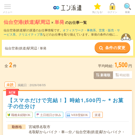
メニュー
気になる!
ログイン
検索
仙台空港(鉄道)駅周辺
×
単発
のお仕事一覧
仙台空港(鉄道)駅の派遣のお仕事情報です。
オフィスワーク・事務系
、
営業・販売・サ
ービス系
、
クリエイティブ系
などのお仕事を取り揃えています。単発の条件の他に、
交通費別途支給あり
、
職種未経験OK
、
友だちと一緒の応募OK
などでもお探し頂けま
す。
条件の変更
仙台空港(鉄道)駅周辺 / 単発
2
1,500
全
件
平均時給:
円
時給順
新着順
未読
掲載日
2026/08/05
NEW
【スマホだけで完結！】時給1,500円～＊お菓
子の仕分け
職種未経験OK
土日祝日が休み
WEB登録OK
派遣
宮城県名取市
勤務地
名取駅からバイク・車---分／仙台空港(鉄道)駅からバイク・