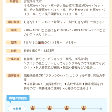
宮城県名取市
勤務地
名取駅からバイク・車---分／仙台空港(鉄道)駅からバイク・
車---分／館腰駅からバイク・車---分／杜せきのした駅からバ
イク・車---分／美田園駅からバイク・車---分
好きな日1日～OK！＊希望シフト制で好きな曜日で働ける！
曜日頻度
9:00～18:00 など他にも▼10:00～19:00▼18:00～21:00など
時間
のシフトあり！お…
1日だけの
OK！＃8月～ ＃9月～
単発
期間
時給1,500円～1,875円
時給
軽作業（仕分け・ピッキング・検品、商品管理）
仕事内容
＼チラシの仕分け／＜とってもシンプルなので未経験でも安
心！＞▼封入作業及び梱包▼雑誌や書籍などの仕分…
職種未経験OK / ブランクOK / パソコンスキル不要 / 英語力不
応募資格
要
▼未経験OK！（副業歓迎☆）▼高校生不可▼携帯電話をお
持ちの方（業務連絡に使用）※応募後のご連絡はメ…
職場の雰囲気
年齢層