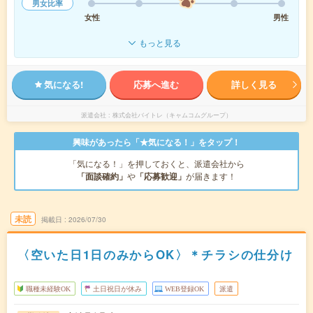
男女比率
女性
男性
もっと見る
気になる!
応募へ進む
詳しく見る
派遣会社
株式会社バイトレ（キャムコムグループ）
興味があったら「★気になる！」をタップ！
「気になる！」を押しておくと、派遣会社から
「面談確約」
や
「応募歓迎」
が届きます！
未読
掲載日
2026/07/30
〈空いた日1日のみからOK〉＊チラシの仕分け
職種未経験OK
土日祝日が休み
WEB登録OK
派遣