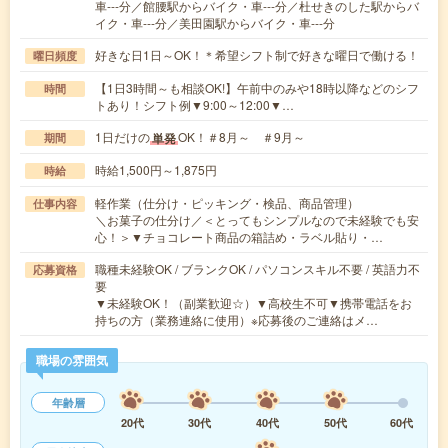
車---分／館腰駅からバイク・車---分／杜せきのした駅からバ
イク・車---分／美田園駅からバイク・車---分
好きな日1日～OK！＊希望シフト制で好きな曜日で働ける！
曜日頻度
【1日3時間～も相談OK!】午前中のみや18時以降などのシフ
時間
トあり！シフト例▼9:00～12:00▼…
1日だけの
OK！＃8月～ ＃9月～
単発
期間
時給1,500円～1,875円
時給
軽作業（仕分け・ピッキング・検品、商品管理）
仕事内容
＼お菓子の仕分け／＜とってもシンプルなので未経験でも安
心！＞▼チョコレート商品の箱詰め・ラベル貼り・…
職種未経験OK / ブランクOK / パソコンスキル不要 / 英語力不
応募資格
要
▼未経験OK！（副業歓迎☆）▼高校生不可▼携帯電話をお
持ちの方（業務連絡に使用）※応募後のご連絡はメ…
職場の雰囲気
年齢層
20代
30代
40代
50代
60代