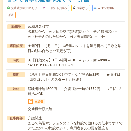
交通費別途支給あり
土日祝日が休み
残業なし
WEB登録OK
派遣
宮城県名取市
勤務地
名取駅から---分／仙台空港(鉄道)駅から---分／館腰駅から---
分／杜せきのした駅から---分／美田園駅から---分
★週2日～（月～日） ※希望のシフトを毎月提出（日数と曜
曜日頻度
日の組み合わせや固定も可）
★【日勤のみ】1日5時間～OK！≪シフト例≫9:00～
時間
14:0010:00～15:0012:00～1…
【急募】即日勤務OK！中旬～など開始日相談可 ★まずは
期間
お試し2カ月～のスタートも歓迎！
経験者時給1500円～ 介護福祉士時給1550円～ ※日払い/
時給
週払いOK
交通費
交通費全額支給
介護関連
仕事内容
まるで高級マンションのような施設で働けるお仕事です！で
きたばかりの施設が多く、利用者さんの要介護度も…