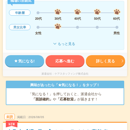
職場の雰囲気
年齢層
20代
30代
40代
50代
60代
男女比率
女性
男性
もっと見る
気になる!
応募へ進む
詳しく見る
派遣会社
ケアスタッフィング株式会社
興味があったら「★気になる！」をタップ！
「気になる！」を押しておくと、派遣会社から
「面談確約」
や
「応募歓迎」
が届きます！
未読
掲載日
2026/08/05
NEW