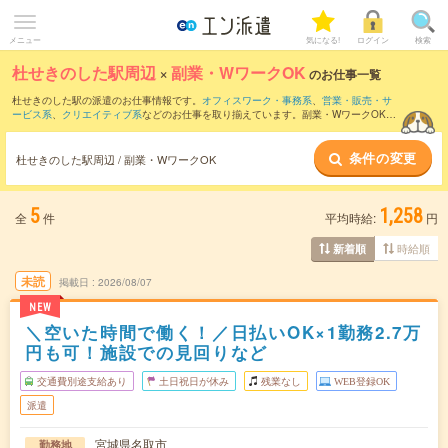
メニュー
気になる!
ログイン
検索
杜せきのした駅周辺
×
副業・WワークOK
のお仕事一覧
杜せきのした駅の派遣のお仕事情報です。
オフィスワーク・事務系
、
営業・販売・サ
ービス系
、
クリエイティブ系
などのお仕事を取り揃えています。副業・WワークOKの
条件の他に、
交通費別途支給あり
、
職種未経験OK
、
友だちと一緒の応募OK
などのこ
だわり条件も取り揃えています。
条件の変更
杜せきのした駅周辺 / 副業・WワークOK
5
1,258
全
件
平均時給:
円
時給順
新着順
未読
掲載日
2026/08/07
NEW
＼空いた時間で働く！／日払いOK×1勤務2.7万
円も可！施設での見回りなど
交通費別途支給あり
土日祝日が休み
残業なし
WEB登録OK
派遣
宮城県名取市
勤務地