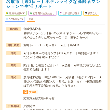
名取市【週3日～】ホテルライクな高齢者マン
ションで生活サポート
職種未経験OK
交通費別途支給あり
土日祝日が休み
残業なし
WEB登録OK
派遣
宮城県名取市
勤務地
名取駅から---分／仙台空港(鉄道)駅から---分／館腰駅から---
分／杜せきのした駅から---分／美田園駅から---分
週3日～5日OK（月～金） ★土日休みOK
曜日頻度
★1日4時間～の時短シフトOK★スタート時間選べます！
時間
7:00～16:009:00～17:0011:…
開始日はご相談ください！ ★急募 ★職場が気に入れば、
期間
長期でも働けます！
無資格未経験：時給1200円～ 経験者：時給1250円～ ★
時給
日払い／週払い制度あり（月払いも選べます）※稼働開始時
は手続き完了次第のお支払いとなります。
交通費
交通費全額支給※規定有
介護関連
仕事内容
＊入居者の方の「ありがとう」が嬉しい＊お年寄りを笑顔に