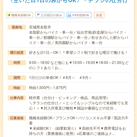
〈空いた日1日のみからOK〉＊チラシの仕分け
職種未経験OK
土日祝日が休み
WEB登録OK
派遣
宮城県名取市
勤務地
名取駅からバイク・車---分／仙台空港(鉄道)駅からバイク・
車---分／館腰駅からバイク・車---分／杜せきのした駅からバ
イク・車---分／美田園駅からバイク・車---分
好きな日1日～OK！＊希望シフト制で好きな曜日で働ける！
曜日頻度
9:00～18:00 など他にも▼10:00～19:00▼18:00～21:00など
時間
のシフトあり！お…
1日だけの単発OK！＃8月～ ＃9月～
期間
時給1,500円～1,875円
時給
軽作業（仕分け・ピッキング・検品、商品管理）
仕事内容
＼チラシの仕分け／＜とってもシンプルなので未経験でも安
心！＞▼封入作業及び梱包▼雑誌や書籍などの仕分…
職種未経験OK / ブランクOK / パソコンスキル不要 / 英語力不
応募資格
要
▼未経験OK！（副業歓迎☆）▼高校生不可▼携帯電話をお
持ちの方（業務連絡に使用）※応募後のご連絡はメ…