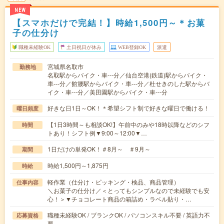
NEW
【スマホだけで完結！】時給1,500円～＊お菓
子の仕分け
職種未経験OK
土日祝日が休み
WEB登録OK
派遣
宮城県名取市
勤務地
名取駅からバイク・車---分／仙台空港(鉄道)駅からバイク・
車---分／館腰駅からバイク・車---分／杜せきのした駅からバ
イク・車---分／美田園駅からバイク・車---分
好きな日1日～OK！＊希望シフト制で好きな曜日で働ける！
曜日頻度
【1日3時間～も相談OK!】午前中のみや18時以降などのシフ
時間
トあり！シフト例▼9:00～12:00▼…
1日だけの単発OK！＃8月～ ＃9月～
期間
時給1,500円～1,875円
時給
軽作業（仕分け・ピッキング・検品、商品管理）
仕事内容
＼お菓子の仕分け／＜とってもシンプルなので未経験でも安
心！＞▼チョコレート商品の箱詰め・ラベル貼り・…
職種未経験OK / ブランクOK / パソコンスキル不要 / 英語力不
応募資格
要