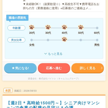
▼未経験OK！（副業歓迎☆）▼高校生不可▼携帯電話をお
持ちの方（業務連絡に使用）※応募後のご連絡はメ…
職場の雰囲気
年齢層
20代
30代
40代
50代
60代
男女比率
女性
男性
もっと見る
気になる!
応募へ進む
詳しく見る
派遣会社
株式会社バイトレ（キャムコムグループ）
未読
掲載日
2026/08/03
【週2日＊高時給1500円～】シニア向けマンシ
ョンで食事の配膳や見守り＊介護