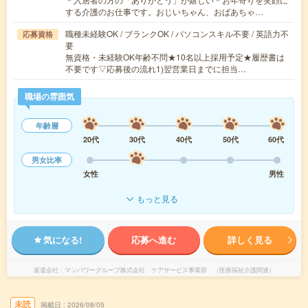
する介護のお仕事です。おじいちゃん、おばあちゃ…
職種未経験OK / ブランクOK / パソコンスキル不要 / 英語力不
応募資格
要
無資格・未経験OK年齢不問★10名以上採用予定★履歴書は
不要です▽応募後の流れ1)翌営業日までに担当…
職場の雰囲気
年齢層
20代
30代
40代
50代
60代
男女比率
女性
男性
もっと見る
気になる!
応募へ進む
詳しく見る
派遣会社
マンパワーグループ株式会社 ケアサービス事業部 （医療福祉介護関連）
未読
掲載日
2026/08/05