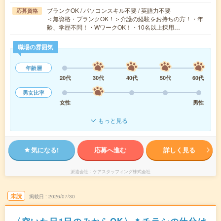
ブランクOK / パソコンスキル不要 / 英語力不要
応募資格
＜無資格・ブランクOK！＞介護の経験をお持ちの方！・年
齢、学歴不問！・WワークOK！・10名以上採用…
職場の雰囲気
年齢層
20代
30代
40代
50代
60代
男女比率
女性
男性
もっと見る
気になる!
応募へ進む
詳しく見る
派遣会社
ケアスタッフィング株式会社
未読
掲載日
2026/07/30