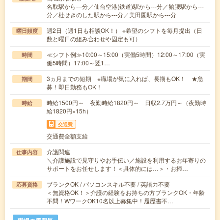
名取駅から---分／仙台空港(鉄道)駅から---分／館腰駅から---
分／杜せきのした駅から---分／美田園駅から---分
週2日（週1日も相談OK！） ※希望のシフトを毎月提出（日
曜日頻度
数と曜日の組み合わせや固定も可）
≪シフト例≫10:00～15:00（実働5時間）12:00～17:00（実
時間
働5時間）17:00～翌1…
3ヵ月までの短期 ※職場が気に入れば、長期もOK！ ★急
期間
募！即日勤務もOK！
時給1500円～ 夜勤時給1820円～ 日収2.7万円～（夜勤時
時給
給1820円×15h）
交通費
交通費全額支給
介護関連
仕事内容
＼介護施設で見守りやお手伝い／施設を利用するお年寄りの
サポートをお任せします！＜具体的には…＞・お掃…
ブランクOK / パソコンスキル不要 / 英語力不要
応募資格
＜無資格OK！＞介護の経験をお持ちの方ブランクOK・年齢
不問！WワークOK10名以上募集中！履歴書不…