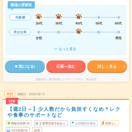
職場の雰囲気
年齢層
20代
30代
40代
50代
60代
男女比率
女性
男性
もっと見る
気になる!
応募へ進む
詳しく見る
派遣会社
株式会社ヒューマントラスト 仙台支店
未読
掲載日
2026/08/10
NEW
【週2日～】少人数だから負担すくなめ＊レク
や食事のサポートなど
職種未経験OK
交通費別途支給あり
土日祝日が休み
残業なし
WEB登録OK
派遣