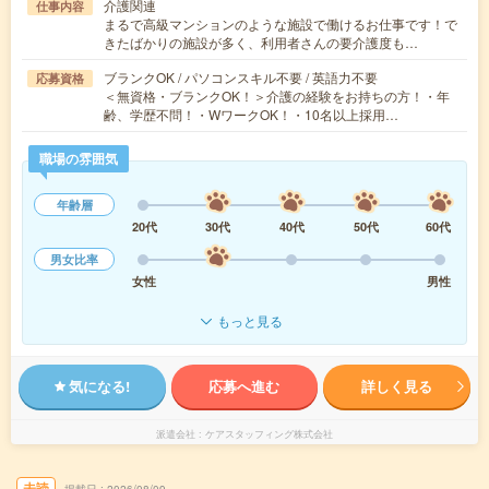
介護関連
仕事内容
まるで高級マンションのような施設で働けるお仕事です！で
きたばかりの施設が多く、利用者さんの要介護度も…
ブランクOK / パソコンスキル不要 / 英語力不要
応募資格
＜無資格・ブランクOK！＞介護の経験をお持ちの方！・年
齢、学歴不問！・WワークOK！・10名以上採用…
職場の雰囲気
年齢層
20代
30代
40代
50代
60代
男女比率
女性
男性
もっと見る
気になる!
応募へ進む
詳しく見る
派遣会社
ケアスタッフィング株式会社
未読