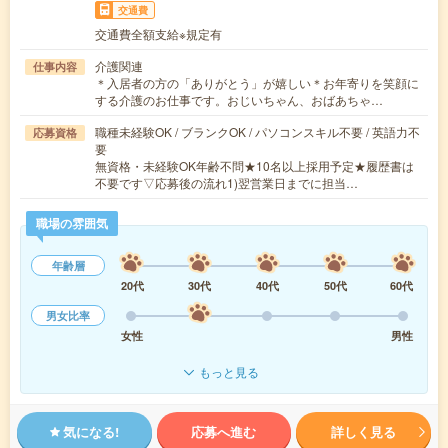
交通費
交通費全額支給※規定有
介護関連
仕事内容
＊入居者の方の「ありがとう」が嬉しい＊お年寄りを笑顔に
する介護のお仕事です。おじいちゃん、おばあちゃ…
職種未経験OK / ブランクOK / パソコンスキル不要 / 英語力不
応募資格
要
無資格・未経験OK年齢不問★10名以上採用予定★履歴書は
不要です▽応募後の流れ1)翌営業日までに担当…
職場の雰囲気
年齢層
20代
30代
40代
50代
60代
男女比率
女性
男性
もっと見る
気になる!
応募へ進む
詳しく見る