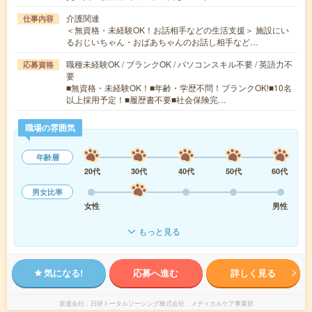
介護関連
仕事内容
＜無資格・未経験OK！お話相手などの生活支援＞ 施設にい
るおじいちゃん・おばあちゃんのお話し相手など…
職種未経験OK / ブランクOK / パソコンスキル不要 / 英語力不
応募資格
要
■無資格・未経験OK！■年齢・学歴不問！ブランクOK!■10名
以上採用予定！■履歴書不要■社会保険完…
職場の雰囲気
年齢層
20代
30代
40代
50代
60代
男女比率
女性
男性
もっと見る
気になる!
応募へ進む
詳しく見る
派遣会社
日研トータルソーシング株式会社 メディカルケア事業部