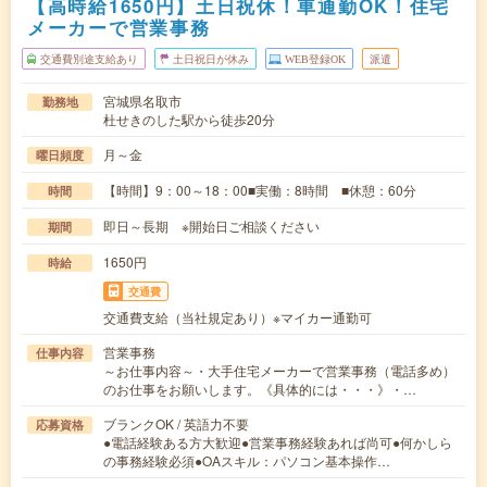
【高時給1650円】土日祝休！車通勤OK！住宅
メーカーで営業事務
交通費別途支給あり
土日祝日が休み
WEB登録OK
派遣
宮城県名取市
勤務地
杜せきのした駅から徒歩20分
月～金
曜日頻度
【時間】9：00～18：00■実働：8時間 ■休憩：60分
時間
即日～長期 ※開始日ご相談ください
期間
1650円
時給
交通費
交通費支給（当社規定あり）※マイカー通勤可
営業事務
仕事内容
～お仕事内容～・大手住宅メーカーで営業事務（電話多め）
のお仕事をお願いします。《具体的には・・・》・…
ブランクOK / 英語力不要
応募資格
●電話経験ある方大歓迎●営業事務経験あれば尚可●何かしら
の事務経験必須●OAスキル：パソコン基本操作…