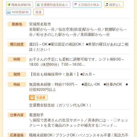
職種未経験OK
交通費別途支給あり
土日祝日が休み
残業なし
WEB登録OK
派遣
宮城県名取市
勤務地
名取駅から---分／仙台空港(鉄道)駅から---分／館腰駅から---
分／杜せきのした駅から---分／美田園駅から---分
週2日～OK ■曜日固定の相談OK！ ■希望の曜日があればご相
曜日頻度
談ください！
お子さんの予定にも柔軟に調整可能です。シフト例9:00～
時間
18:00（休憩60分）7:00～16:00…
【現在も積極採用中！急募！】■2カ月～
期間
無資格未経験：時給1150円～ ■週払いOK ■扶養内OK ■
時給
日収9200円以上
交通費
交通費全額支給（ガソリン代もOK！）
看護助手
仕事内容
＼病院で患者さんの生活サポート／具体的には・・〇チェッ
クシートを見て備品のチェックや補充する〇ベッド…
職種未経験OK / ブランクOK / パソコンスキル不要 / 英語力不
応募資格