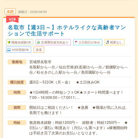
未読
掲載日
2026/08/09
NEW
名取市【週3日～】ホテルライクな高齢者マン
ションで生活サポート
職種未経験OK
交通費別途支給あり
土日祝日が休み
残業なし
WEB登録OK
派遣
宮城県名取市
勤務地
名取駅から---分／仙台空港(鉄道)駅から---分／館腰駅から---
分／杜せきのした駅から---分／美田園駅から---分
週3日～5日OK（月～金） ★土日休みOK
曜日頻度
★1日4時間～の時短シフトOK★スタート時間選べます！
時間
7:00～16:009:00～17:0011:…
開始日はご相談ください！ ★急募 ★職場が気に入れば、
期間
長期でも働けます！
無資格未経験：時給1200円～ 経験者：時給1250円～ ★
時給
日払い／週払い制度あり（月払いも選べます）※稼働開始時
は手続き完了次第のお支払いとなります。