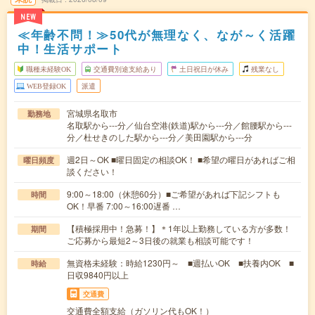
NEW
≪年齢不問！≫50代が無理なく、なが～く活躍
中！生活サポート
職種未経験OK
交通費別途支給あり
土日祝日が休み
残業なし
WEB登録OK
派遣
宮城県名取市
勤務地
名取駅から---分／仙台空港(鉄道)駅から---分／館腰駅から---
分／杜せきのした駅から---分／美田園駅から---分
週2日～OK ■曜日固定の相談OK！ ■希望の曜日があればご相
曜日頻度
談ください！
9:00～18:00（休憩60分）■ご希望があれば下記シフトも
時間
OK！早番 7:00～16:00遅番 …
【積極採用中！急募！】＊1年以上勤務している方が多数！
期間
ご応募から最短2～3日後の就業も相談可能です！
無資格未経験：時給1230円～ ■週払いOK ■扶養内OK ■
時給
日収9840円以上
交通費
交通費全額支給（ガソリン代もOK！）