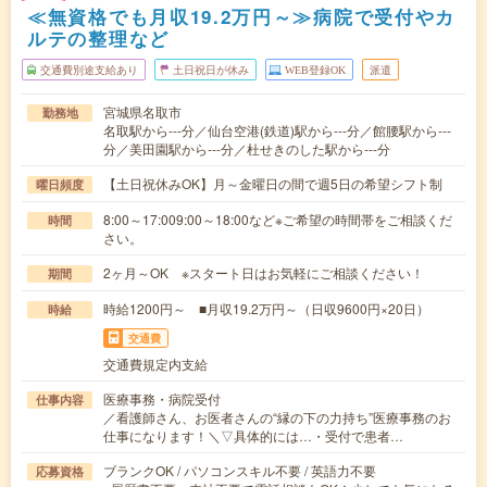
≪無資格でも月収19.2万円～≫病院で受付やカ
ルテの整理など
交通費別途支給あり
土日祝日が休み
WEB登録OK
派遣
宮城県名取市
勤務地
名取駅から---分／仙台空港(鉄道)駅から---分／館腰駅から---
分／美田園駅から---分／杜せきのした駅から---分
【土日祝休みOK】月～金曜日の間で週5日の希望シフト制
曜日頻度
8:00～17:009:00～18:00など※ご希望の時間帯をご相談くだ
時間
さい。
2ヶ月～OK ※スタート日はお気軽にご相談ください！
期間
時給1200円～ ■月収19.2万円～（日収9600円×20日）
時給
交通費
交通費規定内支給
医療事務・病院受付
仕事内容
／看護師さん、お医者さんの“縁の下の力持ち”医療事務のお
仕事になります！＼▽具体的には…・受付で患者…
ブランクOK / パソコンスキル不要 / 英語力不要
応募資格