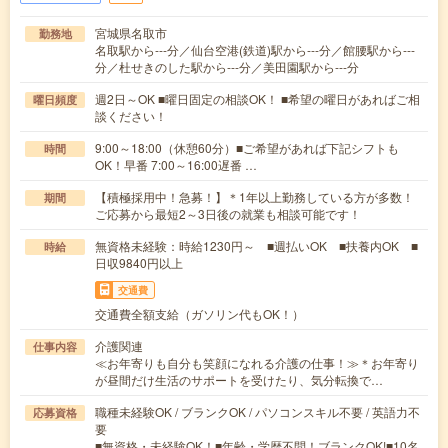
宮城県名取市
勤務地
名取駅から---分／仙台空港(鉄道)駅から---分／館腰駅から---
分／杜せきのした駅から---分／美田園駅から---分
週2日～OK ■曜日固定の相談OK！ ■希望の曜日があればご相
曜日頻度
談ください！
9:00～18:00（休憩60分）■ご希望があれば下記シフトも
時間
OK！早番 7:00～16:00遅番 …
【積極採用中！急募！】＊1年以上勤務している方が多数！
期間
ご応募から最短2～3日後の就業も相談可能です！
無資格未経験：時給1230円～ ■週払いOK ■扶養内OK ■
時給
日収9840円以上
交通費
交通費全額支給（ガソリン代もOK！）
介護関連
仕事内容
≪お年寄りも自分も笑顔になれる介護の仕事！≫＊お年寄り
が昼間だけ生活のサポートを受けたり、気分転換で…
職種未経験OK / ブランクOK / パソコンスキル不要 / 英語力不
応募資格
要
■無資格・未経験OK！■年齢・学歴不問！ブランクOK!■10名