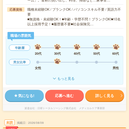
職種未経験OK / ブランクOK / パソコンスキル不要 / 英語力不
応募資格
要
■無資格・未経験OK！■年齢・学歴不問！ブランクOK!■10名
以上採用予定！■履歴書不要■社会保険完…
職場の雰囲気
年齢層
20代
30代
40代
50代
60代
男女比率
女性
男性
もっと見る
気になる!
応募へ進む
詳しく見る
派遣会社
日研トータルソーシング株式会社 メディカルケア事業部
未読
掲載日
2026/08/09