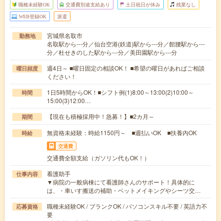
職種未経験OK
交通費別途支給あり
土日祝日が休み
残業なし
WEB登録OK
派遣
宮城県名取市
勤務地
名取駅から---分／仙台空港(鉄道)駅から---分／館腰駅から---
分／杜せきのした駅から---分／美田園駅から---分
週4日～ ■曜日固定の相談OK！ ■希望の曜日があればご相談
曜日頻度
ください！
1日5時間からOK！■シフト例(1)8:00～13:00(2)10:00～
時間
15:00(3)12:00…
【現在も積極採用中！急募！】■2カ月～
期間
無資格未経験：時給1150円～ ■週払いOK ■扶養内OK
時給
交通費
交通費全額支給（ガソリン代もOK！）
看護助手
仕事内容
▼病院の一般病棟にて看護師さんのサポート！具体的に
は、・車いす搬送の補助・ベットメイキングやシーツ交…
職種未経験OK / ブランクOK / パソコンスキル不要 / 英語力不
応募資格
要