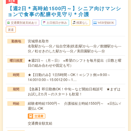
NEW
【週2日＊高時給1500円～】シニア向けマンシ
ョンで食事の配膳や見守り＊介護
交通費別途支給あり
土日祝日が休み
残業なし
WEB登録OK
派遣
宮城県名取市
勤務地
名取駅から---分／仙台空港(鉄道)駅から---分／館腰駅から---
分／杜せきのした駅から---分／美田園駅から---分
★週2日～（月～日） ※希望のシフトを毎月提出（日数と曜
曜日頻度
日の組み合わせや固定も可）
★【日勤のみ】1日5時間～OK！≪シフト例≫9:00～
時間
14:0010:00～15:0012:00～1…
【急募】即日勤務OK！中旬～など開始日相談可 ★まずは
期間
お試し2カ月～のスタートも歓迎！
経験者時給1500円～ 介護福祉士時給1550円～ ※日払い/
時給
週払いOK
交通費
交通費全額支給