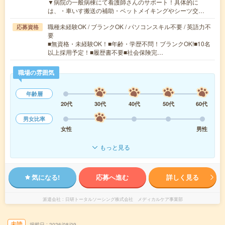
▼病院の一般病棟にて看護師さんのサポート！具体的に
は、・車いす搬送の補助・ベットメイキングやシーツ交…
職種未経験OK / ブランクOK / パソコンスキル不要 / 英語力不
応募資格
要
■無資格・未経験OK！■年齢・学歴不問！ブランクOK!■10名
以上採用予定！■履歴書不要■社会保険完…
職場の雰囲気
年齢層
20代
30代
40代
50代
60代
男女比率
女性
男性
もっと見る
気になる!
応募へ進む
詳しく見る
派遣会社
日研トータルソーシング株式会社 メディカルケア事業部
未読
掲載日
2026/08/09