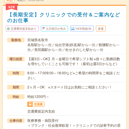
掲載日
2026/08/09
NEW
【長期安定】クリニックでの受付＆ご案内など
のお仕事
交通費別途支給あり
土日祝日が休み
WEB登録OK
派遣
宮城県名取市
勤務地
名取駅から---分／仙台空港(鉄道)駅から---分／館腰駅から---
分／美田園駅から---分／杜せきのした駅から---分
【週3日～OK】月～金曜日で希望シフト制 ※徐々に勤務回数
曜日頻度
を増やしていくことも可能です！（最初は週3日からなど）
8:00～17:009:00～18:00など※ご希望の時間帯をご相談くだ
時間
さい。
2ヶ月～OK ※スタート日はお気軽にご相談ください！
期間
時給1200円～
時給
交通費
交通費規定内支給
医療事務・病院受付
仕事内容
＜ブランク・社会復帰歓迎！＞クリニックでの診察予約の受