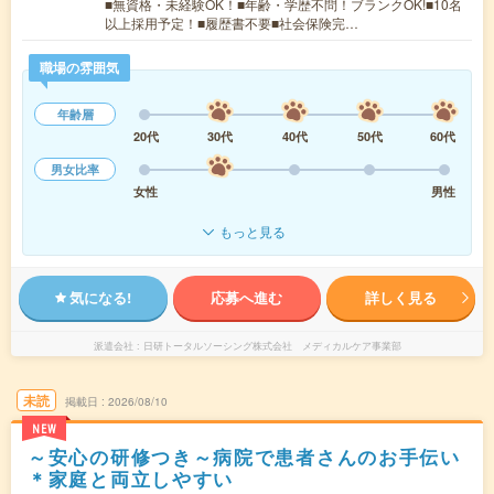
■無資格・未経験OK！■年齢・学歴不問！ブランクOK!■10名
以上採用予定！■履歴書不要■社会保険完…
職場の雰囲気
年齢層
20代
30代
40代
50代
60代
男女比率
女性
男性
もっと見る
気になる!
応募へ進む
詳しく見る
派遣会社
日研トータルソーシング株式会社 メディカルケア事業部
未読
掲載日
2026/08/10
NEW
～安心の研修つき～病院で患者さんのお手伝い
＊家庭と両立しやすい