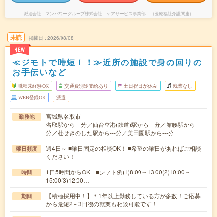
派遣会社
マンパワーグループ株式会社 ケアサービス事業部 （医療福祉介護関連）
未読
掲載日
2026/08/08
NEW
≪ジモトで時短！！≫近所の施設で身の回りの
お手伝いなど
職種未経験OK
交通費別途支給あり
土日祝日が休み
残業なし
WEB登録OK
派遣
宮城県名取市
勤務地
名取駅から---分／仙台空港(鉄道)駅から---分／館腰駅から---
分／杜せきのした駅から---分／美田園駅から---分
週4日～ ■曜日固定の相談OK！ ■希望の曜日があればご相談
曜日頻度
ください！
1日5時間からOK！■シフト例(1)8:00～13:00(2)10:00～
時間
15:00(3)12:00…
【積極採用中！】＊1年以上勤務している方が多数！ご応募
期間
から最短2～3日後の就業も相談可能です！