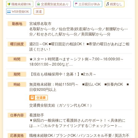
職種未経験OK
交通費別途支給あり
土日祝日が休み
残業なし
WEB登録OK
派遣
宮城県名取市
勤務地
名取駅から---分／仙台空港(鉄道)駅から---分／館腰駅から---
分／杜せきのした駅から---分／美田園駅から---分
週2日～OK ■曜日固定の相談OK！ ■希望の曜日があればご相
曜日頻度
談ください！
★スタート時間選べます～シフト例～7:00～16:009:00～
時間
18:0011:00～20:00など…
【現在も積極採用中！急募！】■2カ月～
期間
無資格未経験：時給1150円～ ■週払いOK ■扶養内OK ■
時給
日収9200円以上
交通費
交通費全額支給（ガソリン代もOK！）
看護助手
仕事内容
▼病院の一般病棟にて看護師さんのサポート！＜具体的に
は…＞〇カルテをファイリングする〇チェックシート…
職種未経験OK / ブランクOK / パソコンスキル不要 / 英語力不
応募資格