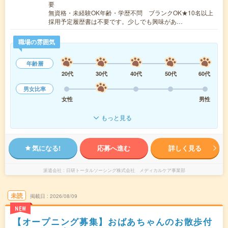
要
無資格・未経験OK年齢・学歴不問 ブランクOK★10名以上
採用予定履歴書は不要です。少しでも興味があ…
職場の雰囲気
年齢層
20代
30代
40代
50代
60代
男女比率
女性
男性
もっと見る
気になる!
応募へ進む
詳しく見る
派遣会社
日研トータルソーシング株式会社 メディカルケア事業部
未読
掲載日
2026/08/09
NEW
【オープニング募集】おばあちゃんのお散歩付