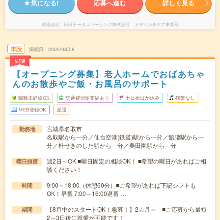
気になる!
応募へ進む
詳しく見る
派遣会社
日研トータルソーシング株式会社 メディカルケア事業部
未読
掲載日
2026/08/08
NEW
【オープニング募集】老人ホームでおばあちゃ
んのお散歩やご飯・お風呂のサポート
職種未経験OK
交通費別途支給あり
土日祝日が休み
残業なし
WEB登録OK
派遣
宮城県名取市
勤務地
名取駅から---分／仙台空港(鉄道)駅から---分／館腰駅から---
分／杜せきのした駅から---分／美田園駅から---分
週2日～OK ■曜日固定の相談OK！ ■希望の曜日があればご相
曜日頻度
談ください！
9:00～18:00（休憩60分）■ご希望があれば下記シフトも
時間
OK！早番 7:00～16:00遅番 …
【8月中のスタートOK！急募！】2カ月～ ■ご応募から最短
期間
2～3日後に就業が可能です！