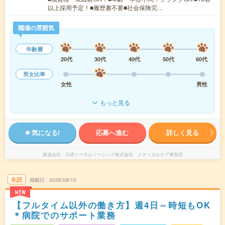
以上採用予定！■履歴書不要■社会保険完…
職場の雰囲気
年齢層
20代
30代
40代
50代
60代
男女比率
女性
男性
もっと見る
気になる!
応募へ進む
詳しく見る
派遣会社
日研トータルソーシング株式会社 メディカルケア事業部
未読
掲載日
2026/08/10
NEW
【フルタイム以外の働き方】週4日～時短もOK
＊病院でのサポート業務