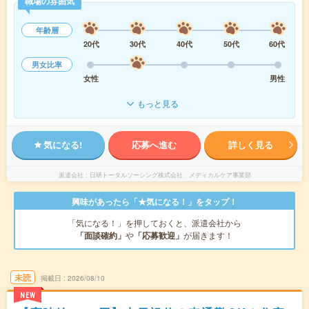
職場の雰囲気
年齢層
20代
30代
40代
50代
60代
男女比率
女性
男性
もっと見る
気になる!
応募へ進む
詳しく見る
派遣会社
日研トータルソーシング株式会社 メディカルケア事業部
興味があったら「★気になる！」をタップ！
「気になる！」を押しておくと、派遣会社から
「面談確約」
や
「応募歓迎」
が届きます！
未読
掲載日
2026/08/10
NEW