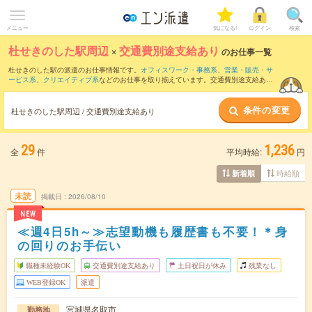
メニュー
気になる!
ログイン
検索
杜せきのした駅周辺
×
交通費別途支給あり
のお仕事一覧
杜せきのした駅の派遣のお仕事情報です。
オフィスワーク・事務系
、
営業・販売・サ
ービス系
、
クリエイティブ系
などのお仕事を取り揃えています。交通費別途支給あり
の条件の他に、
職種未経験OK
、
友だちと一緒の応募OK
、
10名以上の大量募集
などの
こだわり条件も取り揃えています。
条件の変更
杜せきのした駅周辺 / 交通費別途支給あり
29
1,236
全
件
平均時給:
円
時給順
新着順
未読
掲載日
2026/08/10
NEW
≪週4日5h～≫志望動機も履歴書も不要！＊身
の回りのお手伝い
職種未経験OK
交通費別途支給あり
土日祝日が休み
残業なし
WEB登録OK
派遣
宮城県名取市
勤務地