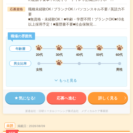
職種未経験OK / ブランクOK / パソコンスキル不要 / 英語力不
応募資格
要
■無資格・未経験OK！■年齢・学歴不問！ブランクOK!■10名
以上採用予定！■履歴書不要■社会保険完…
職場の雰囲気
年齢層
20代
30代
40代
50代
60代
男女比率
女性
男性
もっと見る
気になる!
応募へ進む
詳しく見る
派遣会社
日研トータルソーシング株式会社 メディカルケア事業部
未読
掲載日
2026/08/09