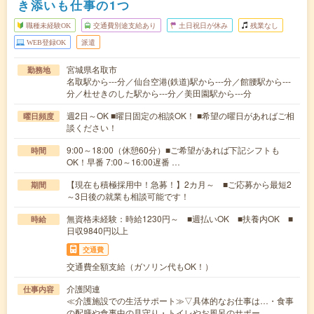
き添いも仕事の1つ
職種未経験OK
交通費別途支給あり
土日祝日が休み
残業なし
WEB登録OK
派遣
宮城県名取市
勤務地
名取駅から---分／仙台空港(鉄道)駅から---分／館腰駅から---
分／杜せきのした駅から---分／美田園駅から---分
週2日～OK ■曜日固定の相談OK！ ■希望の曜日があればご相
曜日頻度
談ください！
9:00～18:00（休憩60分）■ご希望があれば下記シフトも
時間
OK！早番 7:00～16:00遅番 …
【現在も積極採用中！急募！】2カ月～ ■ご応募から最短2
期間
～3日後の就業も相談可能です！
無資格未経験：時給1230円～ ■週払いOK ■扶養内OK ■
時給
日収9840円以上
交通費
交通費全額支給（ガソリン代もOK！）
介護関連
仕事内容
≪介護施設での生活サポート≫▽具体的なお仕事は…・食事
の配膳や食事中の見守り・トイレやお風呂のサポー…