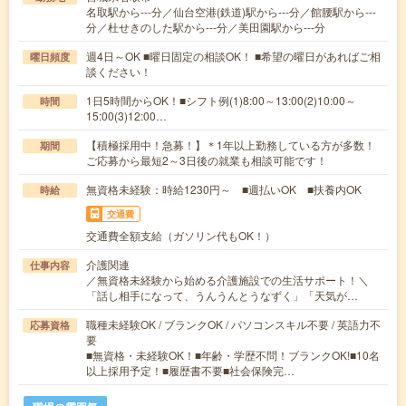
名取駅から---分／仙台空港(鉄道)駅から---分／館腰駅から---
分／杜せきのした駅から---分／美田園駅から---分
週4日～OK ■曜日固定の相談OK！ ■希望の曜日があればご相
曜日頻度
談ください！
1日5時間からOK！■シフト例(1)8:00～13:00(2)10:00～
時間
15:00(3)12:00…
【積極採用中！急募！】＊1年以上勤務している方が多数！
期間
ご応募から最短2～3日後の就業も相談可能です！
無資格未経験：時給1230円～ ■週払いOK ■扶養内OK
時給
交通費
交通費全額支給（ガソリン代もOK！）
介護関連
仕事内容
／無資格未経験から始める介護施設での生活サポート！＼
「話し相手になって、うんうんとうなずく」「天気が…
職種未経験OK / ブランクOK / パソコンスキル不要 / 英語力不
応募資格
要
■無資格・未経験OK！■年齢・学歴不問！ブランクOK!■10名
以上採用予定！■履歴書不要■社会保険完…