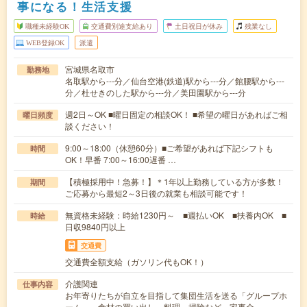
事になる！生活支援
職種未経験OK
交通費別途支給あり
土日祝日が休み
残業なし
WEB登録OK
派遣
宮城県名取市
勤務地
名取駅から---分／仙台空港(鉄道)駅から---分／館腰駅から---
分／杜せきのした駅から---分／美田園駅から---分
週2日～OK ■曜日固定の相談OK！ ■希望の曜日があればご相
曜日頻度
談ください！
9:00～18:00（休憩60分）■ご希望があれば下記シフトも
時間
OK！早番 7:00～16:00遅番 …
【積極採用中！急募！】＊1年以上勤務している方が多数！
期間
ご応募から最短2～3日後の就業も相談可能です！
無資格未経験：時給1230円～ ■週払いOK ■扶養内OK ■
時給
日収9840円以上
交通費
交通費全額支給（ガソリン代もOK！）
介護関連
仕事内容
お年寄りたちが自立を目指して集団生活を送る「グループホ
ーム」。食材の買い出し、料理、掃除など…家事全…