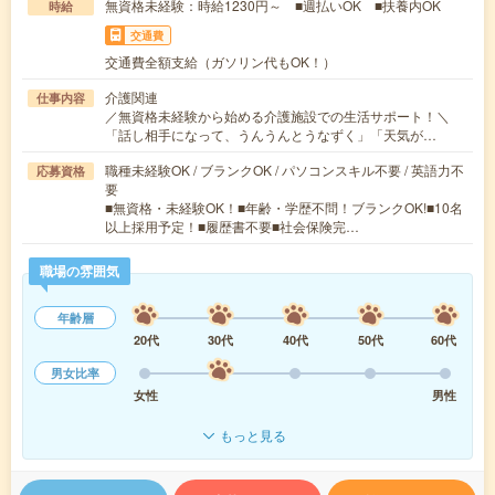
無資格未経験：時給1230円～ ■週払いOK ■扶養内OK
時給
交通費
交通費全額支給（ガソリン代もOK！）
介護関連
仕事内容
／無資格未経験から始める介護施設での生活サポート！＼
「話し相手になって、うんうんとうなずく」「天気が…
職種未経験OK / ブランクOK / パソコンスキル不要 / 英語力不
応募資格
要
■無資格・未経験OK！■年齢・学歴不問！ブランクOK!■10名
以上採用予定！■履歴書不要■社会保険完…
職場の雰囲気
年齢層
20代
30代
40代
50代
60代
男女比率
女性
男性
もっと見る