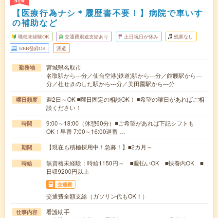
NEW
【医療行為ナシ＊履歴書不要！】病院で車いす
の補助など
職種未経験OK
交通費別途支給あり
土日祝日が休み
残業なし
WEB登録OK
派遣
宮城県名取市
勤務地
名取駅から---分／仙台空港(鉄道)駅から---分／館腰駅から---
分／杜せきのした駅から---分／美田園駅から---分
週2日～OK ■曜日固定の相談OK！ ■希望の曜日があればご相
曜日頻度
談ください！
9:00～18:00（休憩60分）■ご希望があれば下記シフトも
時間
OK！早番 7:00～16:00遅番 …
【現在も積極採用中！急募！】■2カ月～
期間
無資格未経験：時給1150円～ ■週払いOK ■扶養内OK ■
時給
日収9200円以上
交通費
交通費全額支給（ガソリン代もOK！）
看護助手
仕事内容