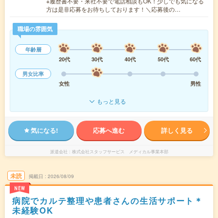
※履歴書不要・来社不要で電話相談もOK！少しでも気になる
方は是非応募をお待ちしております！＼応募後の…
職場の雰囲気
年齢層
20代
30代
40代
50代
60代
男女比率
女性
男性
もっと見る
気になる!
応募へ進む
詳しく見る
派遣会社
株式会社スタッフサービス メディカル事業本部
未読
掲載日
2026/08/09
NEW
病院でカルテ整理や患者さんの生活サポート＊
未経験OK