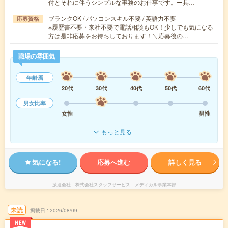
付とそれに伴うシンプルな事務のお仕事です。ー具…
ブランクOK / パソコンスキル不要 / 英語力不要
応募資格
※履歴書不要・来社不要で電話相談もOK！少しでも気になる
方は是非応募をお待ちしております！＼応募後の…
職場の雰囲気
年齢層
20代
30代
40代
50代
60代
男女比率
女性
男性
もっと見る
気になる!
応募へ進む
詳しく見る
派遣会社
株式会社スタッフサービス メディカル事業本部
未読
掲載日
2026/08/09
NEW