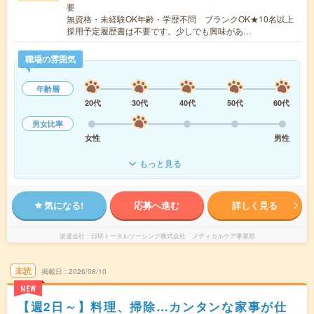
要
無資格・未経験OK年齢・学歴不問 ブランクOK★10名以上
採用予定履歴書は不要です。少しでも興味があ…
職場の雰囲気
年齢層
20代
30代
40代
50代
60代
男女比率
女性
男性
もっと見る
気になる!
応募へ進む
詳しく見る
派遣会社
日研トータルソーシング株式会社 メディカルケア事業部
未読
掲載日
2026/08/10
NEW
【週2日～】料理、掃除…カンタンな家事が仕