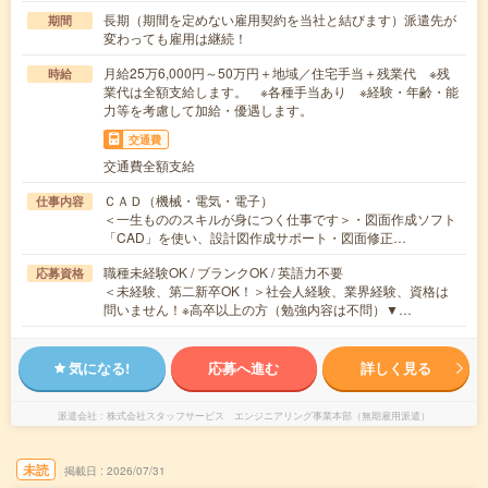
長期（期間を定めない雇用契約を当社と結びます）派遣先が
期間
変わっても雇用は継続！
月給25万6,000円～50万円＋地域／住宅手当＋残業代 ※残
時給
業代は全額支給します。 ※各種手当あり ※経験・年齢・能
力等を考慮して加給・優遇します。
交通費
交通費全額支給
ＣＡＤ（機械・電気・電子）
仕事内容
＜一生もののスキルが身につく仕事です＞・図面作成ソフト
「CAD」を使い、設計図作成サポート・図面修正…
職種未経験OK / ブランクOK / 英語力不要
応募資格
＜未経験、第二新卒OK！＞社会人経験、業界経験、資格は
問いません！※高卒以上の方（勉強内容は不問）▼…
気になる!
応募へ進む
詳しく見る
派遣会社
株式会社スタッフサービス エンジニアリング事業本部（無期雇用派遣）
未読
掲載日
2026/07/31