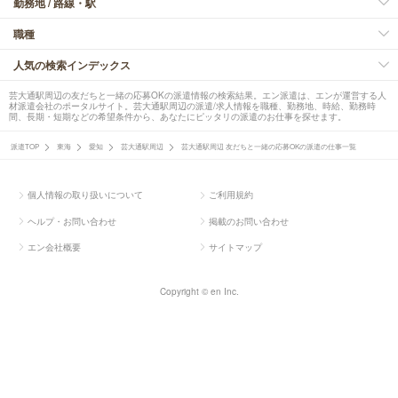
勤務地 / 路線・駅
職種
人気の検索インデックス
芸大通駅周辺の友だちと一緒の応募OKの派遣情報の検索結果。エン派遣は、エンが運営する人
材派遣会社のポータルサイト。芸大通駅周辺の派遣/求人情報を職種、勤務地、時給、勤務時
間、長期・短期などの希望条件から、あなたにピッタリの派遣のお仕事を探せます。
派遣TOP
東海
愛知
芸大通駅周辺
芸大通駅周辺 友だちと一緒の応募OKの派遣の仕事一覧
個人情報の取り扱いについて
ご利用規約
ヘルプ・お問い合わせ
掲載のお問い合わせ
エン会社概要
サイトマップ
Copyright © en Inc.