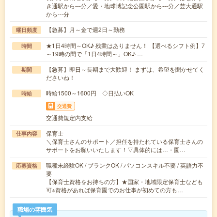
き通駅から---分／愛・地球博記念公園駅から---分／芸大通駅
から---分
【急募】月～金で週2日～勤務
曜日頻度
★1日4時間～OK♪ 残業はありません！ 【選べるシフト例】7
時間
～19時の間で「1日4時間～」OK♪ …
【急募】即日～長期まで大歓迎！ まずは、希望を聞かせてく
期間
ださいね！
時給1500～1600円 ◇日払いOK
時給
交通費
交通費規定内支給
保育士
仕事内容
＼保育士さんのサポート／担任を持たれている保育士さんの
サポートをお願いいたします！▽具体的には…・園…
職種未経験OK / ブランクOK / パソコンスキル不要 / 英語力不
応募資格
要
【保育士資格をお持ちの方】★国家・地域限定保育士なども
可※資格があれば保育園でのお仕事が初めての方も…
職場の雰囲気