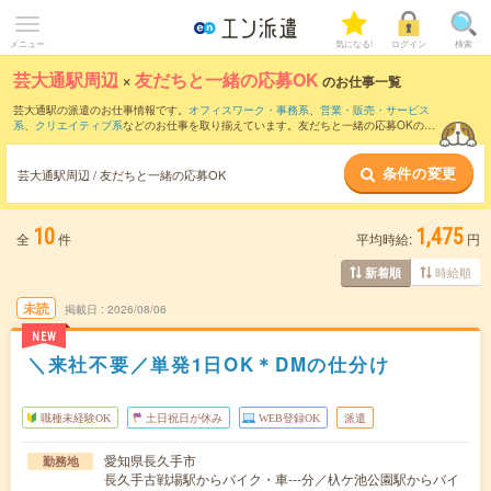
メニュー
気になる!
ログイン
検索
芸大通駅周辺
×
友だちと一緒の応募OK
のお仕事一覧
芸大通駅の派遣のお仕事情報です。
オフィスワーク・事務系
、
営業・販売・サービス
系
、
クリエイティブ系
などのお仕事を取り揃えています。友だちと一緒の応募OKの条
件の他に、
交通費別途支給あり
、
職種未経験OK
、
10名以上の大量募集
などのこだわ
り条件も取り揃えています。
条件の変更
芸大通駅周辺 / 友だちと一緒の応募OK
10
1,475
全
件
平均時給:
円
時給順
新着順
未読
掲載日
2026/08/06
NEW
＼来社不要／単発1日OK＊DMの仕分け
職種未経験OK
土日祝日が休み
WEB登録OK
派遣
愛知県長久手市
勤務地
長久手古戦場駅からバイク・車---分／杁ケ池公園駅からバイ