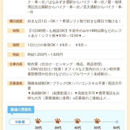
ク・車---分／はなみずき通駅からバイク・車---分／愛・地球
博記念公園駅からバイク・車---分／芸大通駅からバイク・車-
--分
好きな日1日～OK！＊希望シフト制で好きな曜日で働ける！
曜日頻度
【1日3時間～も相談OK!】午前中のみや18時以降などのシフ
時間
トあり！シフト例▼9:00～12:00▼…
1日だけの単発OK！＃8月～ ＃9月～
期間
時給1,200円～1,625円
時給
軽作業（仕分け・ピッキング・検品、商品管理）
仕事内容
＼DMの仕分け／快適！オフィスなど室内のカンタン軽作業
書類整理や仕分けなどのシンプルワーク！未経験の…
職種未経験OK / ブランクOK / パソコンスキル不要 / 英語力不
応募資格
要
▼未経験OK！（副業歓迎☆）▼高校生不可▼携帯電話をお
持ちの方（業務連絡に使用）※応募後のご連絡はメ…
職場の雰囲気
年齢層
20代
30代
40代
50代
60代