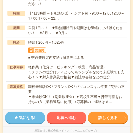
ださい！
【1日3時間～も相談OK!】＜シフト例＞9:00～12:0012:00～
時間
17:00 17:00～22…
単発1日～！ ★勤務開始日や期間はお気軽にご相談くださ
期間
い！ ＃8月～ ＃9月～
時給1,200円～1,625円
時給
交通費
■ 交通費規定内支給 ※派遣先による
軽作業（仕分け・ピッキング・検品、商品管理）
仕事内容
＼チラシの仕分け／＜とってもシンプルなので未経験でも安
心！＞▼封入作業及び梱包▼雑誌や書籍などの仕分…
職種未経験OK / ブランクOK / パソコンスキル不要 / 英語力不
応募資格
要
▼未経験OK！（副業歓迎☆）▼高校生不可▼携帯電話をお
持ちの方（業務連絡に使用）※応募後のご連絡はメ…
気になる!
応募へ進む
詳しく見る
派遣会社
株式会社バイトレ（キャムコムグループ）