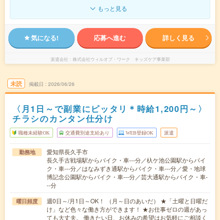
もっと見る
気になる!
応募へ進む
詳しく見る
派遣会社
株式会社ウィルオブ・ワーク キッズケア事業部
未読
掲載日
2026/06/26
〈月1日～で副業にピッタリ＊時給1,200円～〉
チラシのカンタン仕分け
職種未経験OK
交通費別途支給あり
WEB登録OK
派遣
愛知県長久手市
勤務地
長久手古戦場駅からバイク・車---分／杁ケ池公園駅からバイ
ク・車---分／はなみずき通駅からバイク・車---分／愛・地球
博記念公園駅からバイク・車---分／芸大通駅からバイク・車-
--分
週0日～/月1日～OK！ （月～日のあいだ） ★「土曜と日曜だ
曜日頻度
け」など色々な働き方ができます！ ★お仕事ゼロの週があっ
ても大丈夫。 働きたい日、お休みの希望はお気軽にご相談く