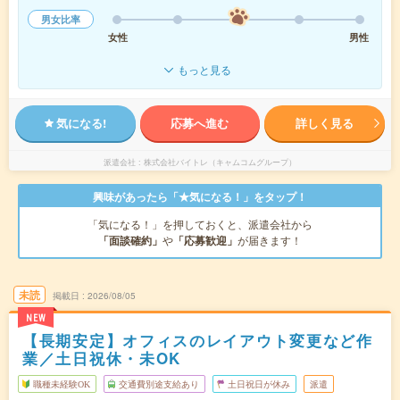
男女比率
女性
男性
もっと見る
気になる!
応募へ進む
詳しく見る
派遣会社
株式会社バイトレ（キャムコムグループ）
興味があったら「★気になる！」をタップ！
「気になる！」を押しておくと、派遣会社から
「面談確約」
や
「応募歓迎」
が届きます！
未読
掲載日
2026/08/05
NEW
【長期安定】オフィスのレイアウト変更など作
業／土日祝休・未OK
職種未経験OK
交通費別途支給あり
土日祝日が休み
派遣