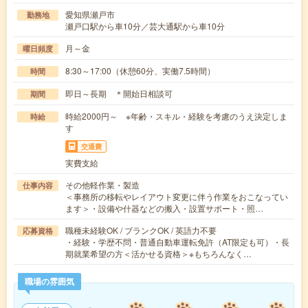
愛知県瀬戸市
勤務地
瀬戸口駅から車10分／芸大通駅から車10分
月～金
曜日頻度
8:30～17:00（休憩60分、実働7.5時間）
時間
即日～長期 ＊開始日相談可
期間
時給2000円～ ※年齢・スキル・経験を考慮のうえ決定しま
時給
す
交通費
実費支給
その他軽作業・製造
仕事内容
＜事務所の移転やレイアウト変更に伴う作業をおこなってい
ます＞・設備や什器などの搬入・設置サポート・照…
職種未経験OK / ブランクOK / 英語力不要
応募資格
・経験・学歴不問・普通自動車運転免許（AT限定も可）・長
期就業希望の方＜活かせる資格＞※もちろんなく…
職場の雰囲気