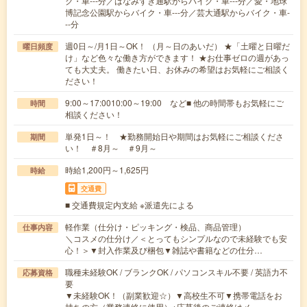
ク・車---分／はなみずき通駅からバイク・車---分／愛・地球
博記念公園駅からバイク・車---分／芸大通駅からバイク・車-
--分
週0日～/月1日～OK！ （月～日のあいだ） ★「土曜と日曜だ
曜日頻度
け」など色々な働き方ができます！ ★お仕事ゼロの週があっ
ても大丈夫。 働きたい日、お休みの希望はお気軽にご相談く
ださい！
9:00～17:0010:00～19:00 など■ 他の時間帯もお気軽にご
時間
相談ください！
単発1日～！ ★勤務開始日や期間はお気軽にご相談くださ
期間
い！ ＃8月～ ＃9月～
時給1,200円～1,625円
時給
交通費
■ 交通費規定内支給 ※派遣先による
軽作業（仕分け・ピッキング・検品、商品管理）
仕事内容
＼コスメの仕分け／＜とってもシンプルなので未経験でも安
心！＞▼封入作業及び梱包▼雑誌や書籍などの仕分…
職種未経験OK / ブランクOK / パソコンスキル不要 / 英語力不
応募資格
要
▼未経験OK！（副業歓迎☆）▼高校生不可▼携帯電話をお
持ちの方（業務連絡に使用）※応募後のご連絡はメ…