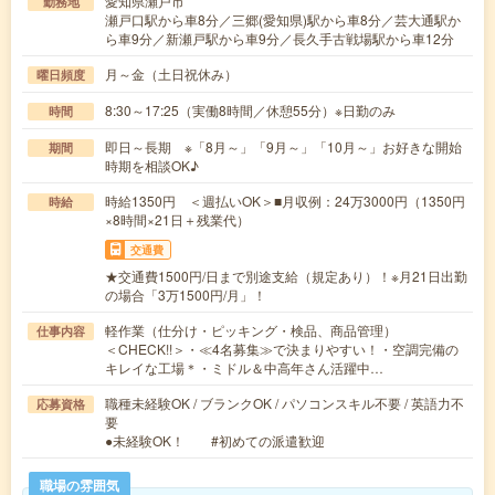
愛知県瀬戸市
勤務地
瀬戸口駅から車8分／三郷(愛知県)駅から車8分／芸大通駅か
ら車9分／新瀬戸駅から車9分／長久手古戦場駅から車12分
月～金（土日祝休み）
曜日頻度
8:30～17:25（実働8時間／休憩55分）※日勤のみ
時間
即日～長期 ※「8月～」「9月～」「10月～」お好きな開始
期間
時期を相談OK♪
時給1350円 ＜週払いOK＞■月収例：24万3000円（1350円
時給
×8時間×21日＋残業代）
交通費
★交通費1500円/日まで別途支給（規定あり）！※月21日出勤
の場合「3万1500円/月」！
軽作業（仕分け・ピッキング・検品、商品管理）
仕事内容
＜CHECK!!＞・≪4名募集≫で決まりやすい！・空調完備の
キレイな工場＊・ミドル＆中高年さん活躍中…
職種未経験OK / ブランクOK / パソコンスキル不要 / 英語力不
応募資格
要
●未経験OK！ #初めての派遣歓迎
職場の雰囲気