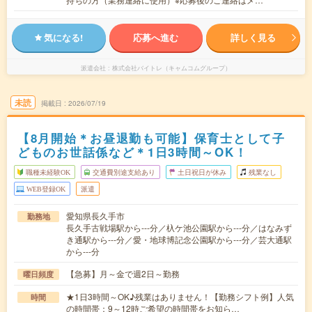
気になる!
応募へ進む
詳しく見る
派遣会社
株式会社バイトレ（キャムコムグループ）
未読
掲載日
2026/07/19
【8月開始＊お昼退勤も可能】保育士として子
どものお世話係など＊1日3時間～OK！
職種未経験OK
交通費別途支給あり
土日祝日が休み
残業なし
WEB登録OK
派遣
愛知県長久手市
勤務地
長久手古戦場駅から---分／杁ケ池公園駅から---分／はなみず
き通駅から---分／愛・地球博記念公園駅から---分／芸大通駅
から---分
【急募】月～金で週2日～勤務
曜日頻度
★1日3時間～OK♪残業はありません！【勤務シフト例】人気
時間
の時間帯：9～12時ご希望の時間帯をお知ら…