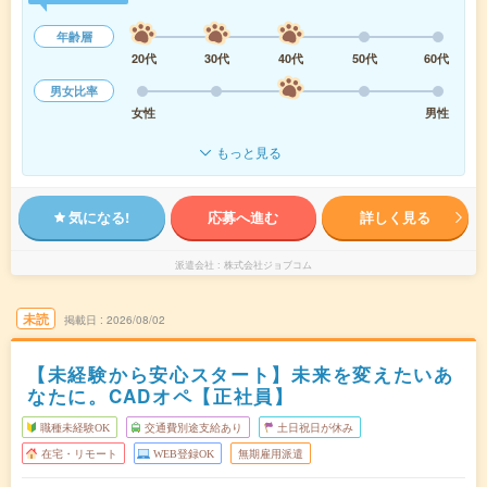
年齢層
20代
30代
40代
50代
60代
男女比率
女性
男性
もっと見る
気になる!
応募へ進む
詳しく見る
派遣会社
株式会社ジョブコム
未読
掲載日
2026/08/02
【未経験から安心スタート】未来を変えたいあ
なたに。CADオペ【正社員】
職種未経験OK
交通費別途支給あり
土日祝日が休み
在宅・リモート
WEB登録OK
無期雇用派遣