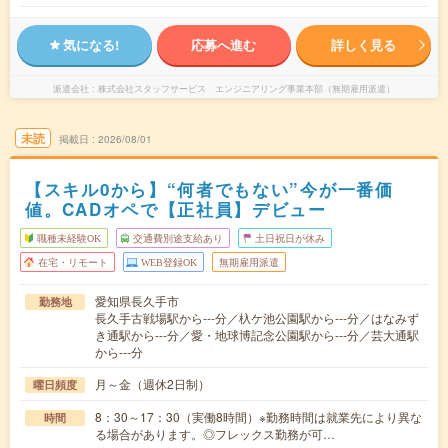
気になる!
応募へ進む
詳しく見る
派遣会社
株式会社スタッフサービス エンジニアリング事業本部（無期雇用派遣）
未読
掲載日
2026/08/01
【スキル0から】“何者でもない”今が一番価
値。CADオペで【正社員】デビュー
職種未経験OK
交通費別途支給あり
土日祝日が休み
在宅・リモート
WEB登録OK
無期雇用派遣
愛知県長久手市
勤務地
長久手古戦場駅から---分／杁ケ池公園駅から---分／はなみず
き通駅から---分／愛・地球博記念公園駅から---分／芸大通駅
から---分
月～金（週休2日制）
曜日頻度
8：30～17：30（実働8時間）※勤務時間は就業先により異な
時間
る場合があります。◎フレックス勤務が可…