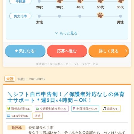
年齢層
20代
30代
40代
50代
60代
男女比率
女性
男性
もっと見る
気になる!
応募へ進む
詳しく見る
派遣会社
株式会社シーキューブトータルサービス
未読
掲載日
2026/08/02
＼シフト自己申告制！／保護者対応なしの保育
士サポート＊週2日×4時間～OK！
職種未経験OK
交通費別途支給あり
土日祝日が休み
残業なし
WEB登録OK
派遣
愛知県長久手市
勤務地
長久手古戦場駅から---分／杁ケ池公園駅から---分／はなみず