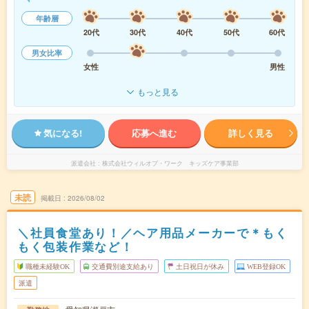
年齢層
20代
30代
40代
50代
60代
男女比率
女性
男性
もっと見る
気になる!
応募へ進む
詳しく見る
派遣会社
株式会社ウィルオブ・ワーク キッズケア事業部
未読
掲載日
2026/08/02
＼社員食堂あり！／ヘア用品メーカーで＊もく
もく包装作業など！
職種未経験OK
交通費別途支給あり
土日祝日が休み
WEB登録OK
派遣