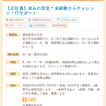
【正社員】並みの安定＊未経験からチャレン
ジ！ITサポート
職種未経験OK
交通費別途支給あり
土日祝日が休み
在宅・リモート
WEB登録OK
無期雇用派遣
愛知県長久手市
勤務地
長久手古戦場駅から---分／杁ケ池公園駅から---分／はなみず
き通駅から---分／愛・地球博記念公園駅から---分／芸大通駅
から---分
月～金（週休2日制）
曜日頻度
8：30～17：30（実働8時間）※勤務時間は就業先により異な
時間
る場合があります。◎フレックス勤務が可…
長期（期間を定めない雇用契約を当社と結びます）派遣先が
期間
変わっても雇用は継続！
月給25万6,000円～50万円＋地域／住宅手当＋残業代 ※残
時給
業代は全額支給します。 ※各種手当あり ※経験・年齢・能
力等を考慮して加給・優遇します。
交通費
交通費全額支給