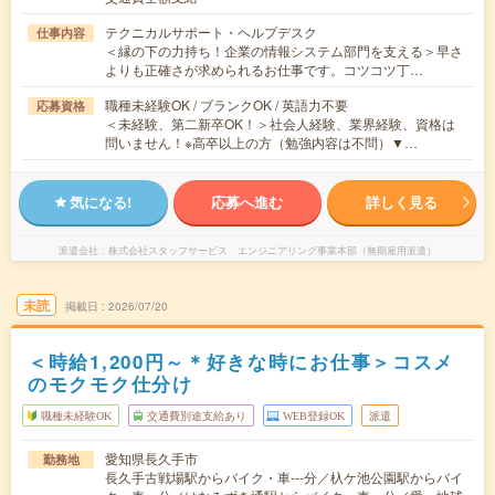
テクニカルサポート・ヘルプデスク
仕事内容
＜縁の下の力持ち！企業の情報システム部門を支える＞早さ
よりも正確さが求められるお仕事です。コツコツ丁…
職種未経験OK / ブランクOK / 英語力不要
応募資格
＜未経験、第二新卒OK！＞社会人経験、業界経験、資格は
問いません！※高卒以上の方（勉強内容は不問）▼…
気になる!
応募へ進む
詳しく見る
派遣会社
株式会社スタッフサービス エンジニアリング事業本部（無期雇用派遣）
未読
掲載日
2026/07/20
＜時給1,200円～＊好きな時にお仕事＞コスメ
のモクモク仕分け
職種未経験OK
交通費別途支給あり
WEB登録OK
派遣
愛知県長久手市
勤務地
長久手古戦場駅からバイク・車---分／杁ケ池公園駅からバイ