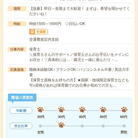
【急募】即日～長期まで大歓迎！ まずは、希望を聞かせてく
期間
ださいね！
時給1500～1600円 ◇日払いOK
時給
交通費
交通費規定内支給
保育士
仕事内容
＼保育士さんのサポート／保育士さんのお手伝いをメインに
お任せ！▽具体的には…・園児と一緒に遊んだり・…
職種未経験OK / ブランクOK / パソコンスキル不要 / 英語力不
応募資格
要
【保育士資格をお持ちの方】★国家・地域限定保育士なども
可※資格があれば保育園でのお仕事が初めての方も…
職場の雰囲気
年齢層
20代
30代
40代
50代
60代
男女比率
女性
男性