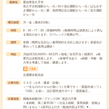
愛知県長久手市
勤務地
長久手古戦場駅から---分／杁ケ池公園駅から---分／はなみず
き通駅から---分／愛・地球博記念公園駅から---分／芸大通駅
から---分
月～金（週休2日制）
曜日頻度
8：30～17：30（実働8時間）※勤務時間は就業先により異な
時間
る場合があります。◎フレックス勤務が可…
長期（期間を定めない雇用契約を当社と結びます）派遣先が
期間
変わっても雇用は継続！
月給25万6,000円～50万円＋地域／住宅手当＋残業代 ※残
時給
業代は全額支給します。 ※各種手当あり ※経験・年齢・能
力等を考慮して加給・優遇します。
交通費
交通費全額支給
ＣＡＤ（土木・建築・設備）
仕事内容
＜一生もののスキルが身につく仕事です＞・図面作成ソフト
「CAD」を使い、設計図作成サポート・図面修正…
職種未経験OK / ブランクOK / 英語力不要
応募資格
＜未経験、第二新卒OK！＞社会人経験、業界経験、資格は
問いません！※高卒以上の方（勉強内容は不問）▼…