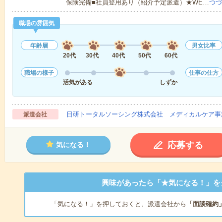
保険完備■社員登用あり（紹介予定派遣）★WE…
つづ
職場の雰囲気
年齢層
男女比率
20代
30代
40代
50代
60代
職場の様子
仕事の仕方
活気がある
しずか
日研トータルソーシング株式会社 メディカルケア事
派遣会社
応募する
気になる！
興味があったら「★気になる！」を
「気になる！」を押しておくと、派遣会社から
「面談確約