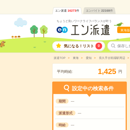
エン派遣
16273
件
エンバイト
22168
件
ちょうど良いワークライフバランスが叶う
東海版
気になる！リスト
0
保存し
派遣TOP
東海
愛知
長久手古戦場駅周辺
,
1
4
2
5
平均時給:
円
設定中の検索条件
期間
---
派遣形式
---
時給
---