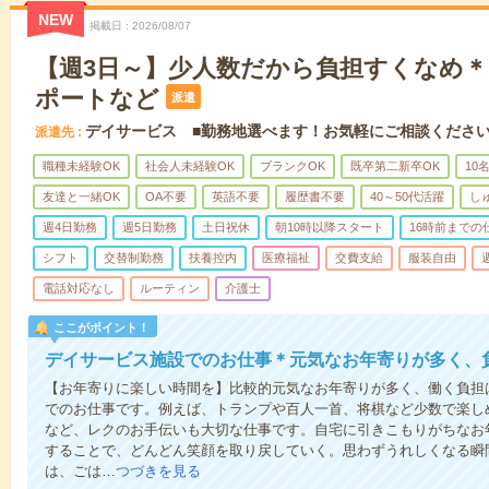
NEW
掲載日
2026/08/07
【週3日～】少人数だから負担すくなめ
ポートなど
派遣
デイサービス ■勤務地選べます！お気軽にご相談くださ
派遣先
職種未経験OK
社会人未経験OK
ブランクOK
既卒第二新卒OK
10
友達と一緒OK
OA不要
英語不要
履歴書不要
40～50代活躍
し
週4日勤務
週5日勤務
土日祝休
朝10時以降スタート
16時前までの
シフト
交替制勤務
扶養控内
医療福祉
交費支給
服装自由
電話対応なし
ルーティン
介護士
ここがポイント！
デイサービス施設でのお仕事＊元気なお年寄りが多く、
【お年寄りに楽しい時間を】比較的元気なお年寄りが多く、働く負担
でのお仕事です。例えば、トランプや百人一首、将棋など少数で楽し
など、レクのお手伝いも大切な仕事です。自宅に引きこもりがちなお
することで、どんどん笑顔を取り戻していく。思わずうれしくなる瞬
は、ごは…
つづきを見る