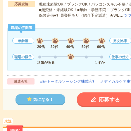
応募資格
職種未経験OK / ブランクOK / パソコンスキル不要 /
■無資格・未経験OK！■年齢・学歴不問！ブランクOK
保険完備■社員登用あり（紹介予定派遣）★WE…
つづ
職場の雰囲気
年齢層
男女比率
20代
30代
40代
50代
60代
職場の様子
仕事の仕方
活気がある
しずか
日研トータルソーシング株式会社 メディカルケア事
派遣会社
応募する
気になる！
未読
NEW