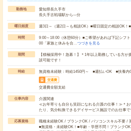
勤務地
愛知県長久手市
長久手古戦場駅から---分
曜日頻度
週3日～（週2日～も相談OK）■曜日固定の相談OK
時間
9:00～18:00（休憩60分）■ご希望があれば下記シフトもOK
00「家族と休みを合…
つづきを見る
期間
【積極採用中！急募！】＊1年以上勤務している方が多
談可能です！
時給
無資格未経験：時給1450円～ ■週払いOK ■扶養内O
交通費
交通費全額支給
仕事内容
介護関連
≪お年寄りも自分も笑顔になれる介護の仕事！≫＊お
たり、気分転換できるデイサービス施設でのお仕事で
応募資格
職種未経験OK / ブランクOK / パソコンスキル不要 /
■無資格・未経験OK！■年齢・学歴不問！ブランクOK