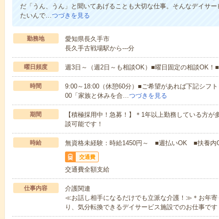
だ「うん、うん」と聞いてあげることも大切な仕事。そんなデイサー
たいんで…
つづきを見る
勤務地
愛知県長久手市
長久手古戦場駅から---分
曜日頻度
週3日～（週2日～も相談OK）■曜日固定の相談OK
時間
9:00～18:00（休憩60分）■ご希望があれば下記シフトもOK
00「家族と休みを合…
つづきを見る
期間
【積極採用中！急募！】＊1年以上勤務している方が多
談可能です！
時給
無資格未経験：時給1450円～ ■週払いOK ■扶養内O
交通費
交通費全額支給
仕事内容
介護関連
≪お話し相手になるだけでも立派な介護！≫＊お年寄
り、気分転換できるデイサービス施設でのお仕事です