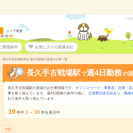
ヘル
エリア変更
た希望条件
お気に入りの派遣会社
長久手古戦場駅周辺 週4日勤務の派遣の仕事一覧
長久手古戦場駅
週4日勤務
で
の
長久手古戦場駅の派遣のお仕事情報です。
オフィスワーク・事務系
、
営業・販
事を取り揃えています。週4日勤務の条件の他に、
交通費別途支給あり
、
職種
わり条件も取り揃えています。
10
1
10
件中
～
件を表示中
未読