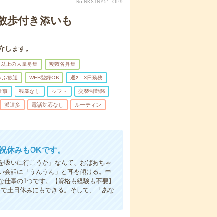
No.NKSTNY51_OP9
散歩付き添いも
介します。
名以上の大量募集
複数名募集
ゅふ歓迎
WEB登録OK
週2～3日勤務
仕事
残業なし
シフト
交替制勤務
派遣多
電話対応なし
ルーティン
日祝休みもOKです。
を吸いに行こうか」なんて、おばあちゃ
い会話に「うんうん」と耳を傾ける。中
な仕事の1つです。【資格も経験も不要】
めで土日休みにもできる。そして、「あな