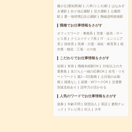
藤が丘(愛知県)駅
八草(リニモ)駅
はなみず
き通駅
杁ケ池公園駅
芸大通駅
公園西
駅
愛・地球博記念公園駅
陶磁資料館南駅
職種でお仕事情報をさがす
オフィスワーク・事務系
営業・販売・サー
ビス系
クリエイティブ系
IT・エンジニア
系
技術系
医療・介護・福祉・教育系
軽
作業・物流・工場・その他
こだわりでお仕事情報をさがす
短期
単発
職種未経験OK
10名以上の大
量募集
友だちと一緒の応募OK
在宅・リモ
ートワーク
週2～3日勤務
土日祝のみ勤
務
残業なし
副業・WワークOK
交通費
別途支給あり
語学力が活かせる
人気のワードでお仕事情報をさがす
急募
年齢不問
財団法人
英語
書類チェ
ック
テレビ局
封入
大学