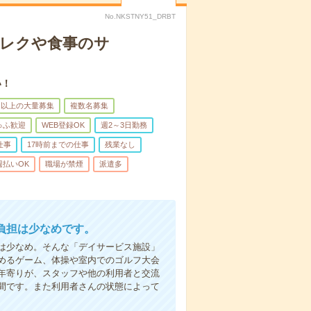
No.NKSTNY51_DRBT
＊レクや食事のサ
い！
名以上の大量募集
複数名募集
ゅふ歓迎
WEB登録OK
週2～3日勤務
仕事
17時前までの仕事
残業なし
週払いOK
職場が禁煙
派遣多
負担は少なめです。
は少なめ。そんな「デイサービス施設」
めるゲーム、体操や室内でのゴルフ大会
年寄りが、スタッフや他の利用者と交流
間です。また利用者さんの状態によって