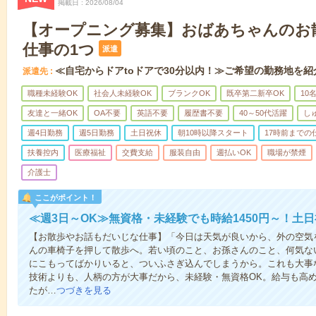
掲載日
2026/08/04
【オープニング募集】おばあちゃんのお
仕事の1つ
派遣
≪自宅からドアtoドアで30分以内！≫ご希望の勤務地を紹
派遣先
職種未経験OK
社会人未経験OK
ブランクOK
既卒第二新卒OK
10
友達と一緒OK
OA不要
英語不要
履歴書不要
40～50代活躍
し
週4日勤務
週5日勤務
土日祝休
朝10時以降スタート
17時前までの
扶養控内
医療福祉
交費支給
服装自由
週払いOK
職場が禁煙
介護士
ここがポイント！
≪週3日～OK≫無資格・未経験でも時給1450円～！土
【お散歩やお話もだいじな仕事】「今日は天気が良いから、外の空気
んの車椅子を押して散歩へ。若い頃のこと、お孫さんのこと、何気な
にこもってばかりいると、ついふさぎ込んでしまうから。これも大事
技術よりも、人柄の方が大事だから、未経験・無資格OK。給与も高
たが…
つづきを見る