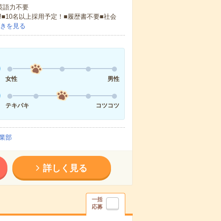
 英語力不要
!■10名以上採用予定！■履歴書不要■社会
きを見る
女性
男性
テキパキ
コツコツ
業部
詳しく見る
一括
応募