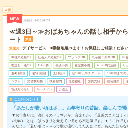
未読
NEW
掲載日
2026/08/05
≪週3日～≫おばあちゃんの話し相手か
ート
派遣
デイサービス ■勤務地選べます！お気軽にご相談くださ
派遣先
職種未経験OK
社会人未経験OK
ブランクOK
既卒第二新卒OK
10
友達と一緒OK
OA不要
英語不要
履歴書不要
40～50代活躍
し
週4日勤務
週5日勤務
土日祝休
朝10時以降スタート
16時前までの
シフト
交替制勤務
扶養控内
医療福祉
交費支給
服装自由
電話対応なし
ルーティン
介護士
ここがポイント！
「あたしが若い頃はさ…」お年寄りの昔話、楽しんで聞
▼お年寄りは、流行りのドラマとか、音楽とか、「最近のことはよく
い頃のことは、はっきりと覚えているから不思議です。▼「これでも
んだよ」「若い頃は～～って歌が流行ってたんだけど、あんた知らな