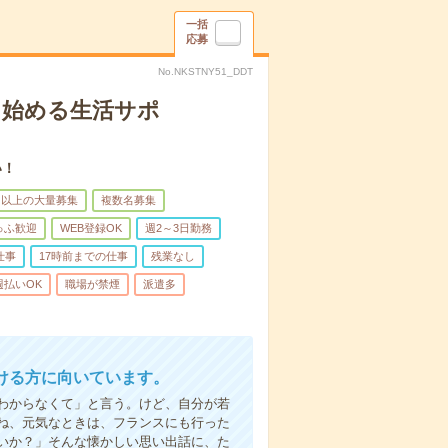
一括
応募
No.NKSTNY51_DDT
ら始める生活サポ
い！
名以上の大量募集
複数名募集
ゅふ歓迎
WEB登録OK
週2～3日勤務
仕事
17時前までの仕事
残業なし
週払いOK
職場が禁煙
派遣多
ける方に向いています。
わからなくて」と言う。けど、自分が若
ね、元気なときは、フランスにも行った
いか？」そんな懐かしい思い出話に、た