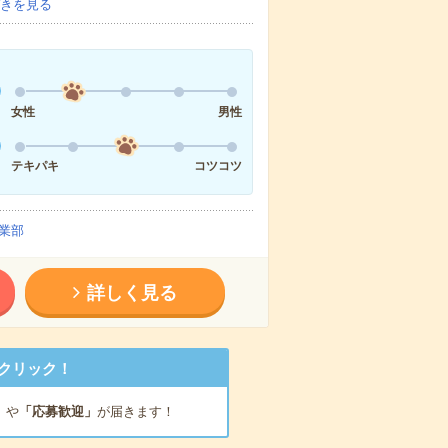
きを見る
女性
男性
テキパキ
コツコツ
業部
詳しく見る
クリック！
」
や
「応募歓迎」
が届きます！