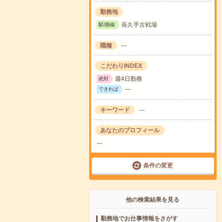
勤務地
長久手古戦場
駅/路線
職種
---
こだわりINDEX
週4日勤務
絶対
---
できれば
キーワード
---
あなたのプロフィール
---
条件の変更
他の検索結果を見る
勤務地でお仕事情報をさがす