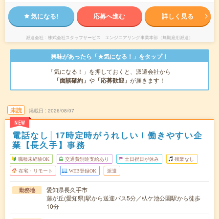
気になる!
応募へ進む
詳しく見る
派遣会社
株式会社スタッフサービス エンジニアリング事業本部（無期雇用派遣）
興味があったら「★気になる！」をタップ！
「気になる！」を押しておくと、派遣会社から
「面談確約」
や
「応募歓迎」
が届きます！
未読
掲載日
2026/08/07
NEW
電話なし│17時定時がうれしい！働きやすい企
業【長久手】事務
職種未経験OK
交通費別途支給あり
土日祝日が休み
残業なし
在宅・リモート
WEB登録OK
派遣
愛知県長久手市
勤務地
藤が丘(愛知県)駅から送迎バス5分／杁ケ池公園駅から徒歩
10分