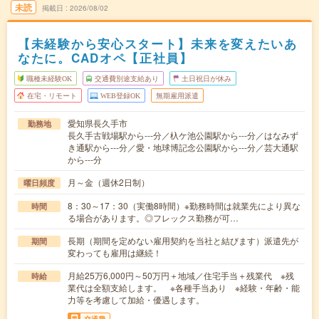
未読
掲載日
2026/08/02
【未経験から安心スタート】未来を変えたいあ
なたに。CADオペ【正社員】
職種未経験OK
交通費別途支給あり
土日祝日が休み
在宅・リモート
WEB登録OK
無期雇用派遣
愛知県長久手市
勤務地
長久手古戦場駅から---分／杁ケ池公園駅から---分／はなみず
き通駅から---分／愛・地球博記念公園駅から---分／芸大通駅
から---分
月～金（週休2日制）
曜日頻度
8：30～17：30（実働8時間）※勤務時間は就業先により異な
時間
る場合があります。◎フレックス勤務が可…
長期（期間を定めない雇用契約を当社と結びます）派遣先が
期間
変わっても雇用は継続！
月給25万6,000円～50万円＋地域／住宅手当＋残業代 ※残
時給
業代は全額支給します。 ※各種手当あり ※経験・年齢・能
力等を考慮して加給・優遇します。