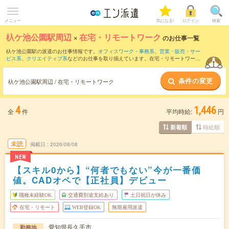
メニュー
気になる!
ログイン
検索
杁ケ池公園駅周辺
×
在宅・リモートワーク
のお仕事一覧
杁ケ池公園駅の派遣のお仕事情報です。
オフィスワーク・事務系
、
営業・販売・サー
ビス系
、
クリエイティブ系
などのお仕事を取り揃えています。在宅・リモートワーク
の条件の他に、
交通費別途支給あり
、
職種未経験OK
、
友だちと一緒の応募OK
などの
こだわり条件も取り揃えています。
条件の変更
杁ケ池公園駅周辺 / 在宅・リモートワーク
4
1,446
全
件
平均時給:
円
時給順
新着順
未読
掲載日
2026/08/08
NEW
【スキル0から】“何者でもない”今が一番価
値。CADオペで【正社員】デビュー
職種未経験OK
交通費別途支給あり
土日祝日が休み
在宅・リモート
WEB登録OK
無期雇用派遣
愛知県長久手市
勤務地