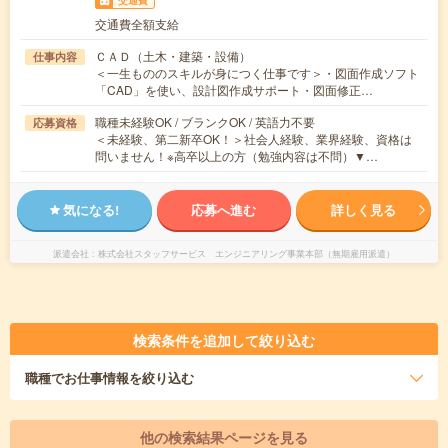
交通費
交通費全額支給
ＣＡＤ（土木・建築・設備）
仕事内容
＜一生もののスキルが身につく仕事です＞・図面作成ソフト
「CAD」を使い、設計図作成サポート・図面修正…
職種未経験OK / ブランクOK / 英語力不要
応募資格
＜未経験、第二新卒OK！＞社会人経験、業界経験、資格は
問いません！※高卒以上の方（勉強内容は不問）▼…
気になる!
応募へ進む
詳しく見る
派遣会社
株式会社スタッフサービス エンジニアリング事業本部（無期雇用派遣）
検索条件を追加して絞り込む
職種
でお仕事情報を絞り込む
他の検索結果ページを見る