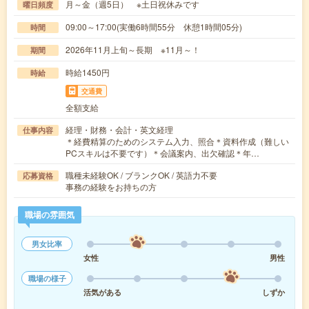
月～金（週5日） ※土日祝休みです
曜日頻度
09:00～17:00(実働6時間55分 休憩1時間05分)
時間
2026年11月上旬～長期 ※11月～！
期間
時給1450円
時給
交通費
全額支給
経理・財務・会計・英文経理
仕事内容
＊経費精算のためのシステム入力、照合＊資料作成（難しい
PCスキルは不要です）＊会議案内、出欠確認＊年…
職種未経験OK / ブランクOK / 英語力不要
応募資格
事務の経験をお持ちの方
職場の雰囲気
男女比率
女性
男性
職場の様子
活気がある
しずか