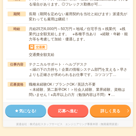
る場合があります。◎フレックス勤務が可…
長期（期間を定めない雇用契約を当社と結びます）派遣先が
期間
変わっても雇用は継続！
月給25万6,000円～50万円＋地域／住宅手当＋残業代 ※残
時給
業代は全額支給します。 ※各種手当あり ※経験・年齢・能
力等を考慮して加給・優遇します。
交通費
交通費全額支給
テクニカルサポート・ヘルプデスク
仕事内容
＜縁の下の力持ち！企業の情報システム部門を支える＞早さ
よりも正確さが求められるお仕事です。コツコツ丁…
職種未経験OK / ブランクOK / 英語力不要
応募資格
＜未経験、第二新卒OK！＞社会人経験、業界経験、資格は
問いません！※高卒以上の方（勉強内容は不問）▼…
気になる!
応募へ進む
詳しく見る
派遣会社
株式会社スタッフサービス エンジニアリング事業本部（無期雇用派遣）