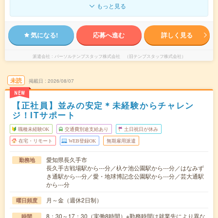
もっと見る
気になる!
応募へ進む
詳しく見る
派遣会社
パーソルテンプスタッフ株式会社 （旧テンプスタッフ株式会社）
未読
掲載日
2026/08/07
NEW
【正社員】並みの安定＊未経験からチャレン
ジ！ITサポート
職種未経験OK
交通費別途支給あり
土日祝日が休み
在宅・リモート
WEB登録OK
無期雇用派遣
愛知県長久手市
勤務地
長久手古戦場駅から---分／杁ケ池公園駅から---分／はなみず
き通駅から---分／愛・地球博記念公園駅から---分／芸大通駅
から---分
月～金（週休2日制）
曜日頻度
8：30～17：30（実働8時間）※勤務時間は就業先により異な
時間