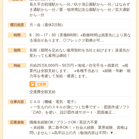
長久手古戦場駅から---分／杁ケ池公園駅から---分／はなみず
き通駅から---分／愛・地球博記念公園駅から---分／芸大通駅
から---分
月～金（週休2日制）
曜日頻度
8：30～17：30（実働8時間）※勤務時間は就業先により異な
時間
る場合があります。◎フレックス勤務が可…
長期（期間を定めない雇用契約を当社と結びます）派遣先が
期間
変わっても雇用は継続！
月給25万6,000円～50万円＋地域／住宅手当＋残業代 ※残
時給
業代は全額支給します。 ※各種手当あり ※経験・年齢・能
力等を考慮して加給・優遇します。
交通費
交通費全額支給
ＣＡＤ（機械・電気・電子）
仕事内容
＜一生もののスキルが身につく仕事です＞・図面作成ソフト
「CAD」を使い、設計図作成サポート・図面修正…
職種未経験OK / ブランクOK / 英語力不要
応募資格
＜未経験、第二新卒OK！＞社会人経験、業界経験、資格は
問いません！※高卒以上の方（勉強内容は不問）▼…