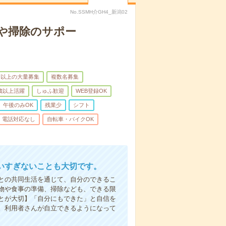
No.SSMH介GH4_新潟02
や掃除のサポー
名以上の大量募集
複数名募集
0歳以上活躍
しゅふ歓迎
WEB登録OK
午後のみOK
残業少
シフト
電話対応なし
自転車・バイクOK
いすぎないことも大切です。
との共同生活を通じて、自分のできるこ
物や食事の準備、掃除なども、できる限
とが大切】「自分にもできた」と自信を
。利用者さんが自立できるようになって