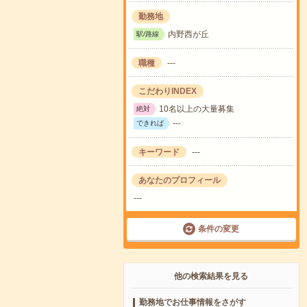
勤務地
内野西が丘
駅/路線
職種
---
こだわりINDEX
10名以上の大量募集
絶対
---
できれば
キーワード
---
あなたのプロフィール
---
条件の変更
他の検索結果を見る
勤務地でお仕事情報をさがす