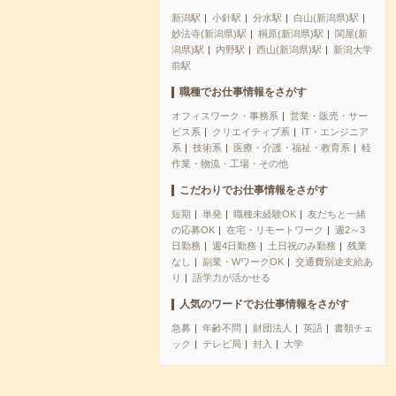
新潟駅
小針駅
分水駅
白山(新潟県)駅
妙法寺(新潟県)駅
桐原(新潟県)駅
関屋(新
潟県)駅
内野駅
西山(新潟県)駅
新潟大学
前駅
職種でお仕事情報をさがす
オフィスワーク・事務系
営業・販売・サー
ビス系
クリエイティブ系
IT・エンジニア
系
技術系
医療・介護・福祉・教育系
軽
作業・物流・工場・その他
こだわりでお仕事情報をさがす
短期
単発
職種未経験OK
友だちと一緒
の応募OK
在宅・リモートワーク
週2～3
日勤務
週4日勤務
土日祝のみ勤務
残業
なし
副業・WワークOK
交通費別途支給あ
り
語学力が活かせる
人気のワードでお仕事情報をさがす
急募
年齢不問
財団法人
英語
書類チェ
ック
テレビ局
封入
大学