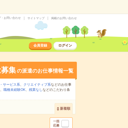
プ・お問い合わせ
サイトマップ
掲載のお問い合わせ
会員登録
ログイン
量募集
の派遣のお仕事情報一覧
・サービス系
、
クリエイティブ系
などのお仕事
、
職種未経験OK
、
残業なし
などのこだわり条
新着順
一括
応募