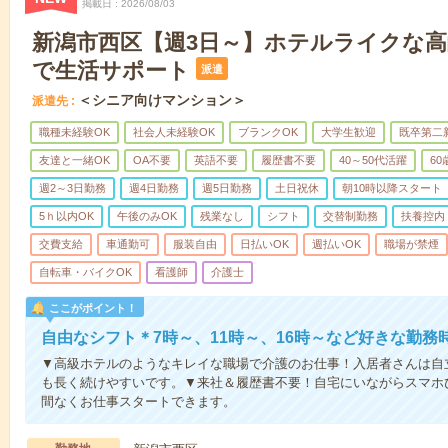
掲載日
2026/08/03
新潟市西区【週3日～】ホテルライクな
で生活サポート
派遣
＜シニア向けマンション＞
派遣先
職種未経験OK
社会人未経験OK
ブランクOK
大学生歓迎
既卒第二
友達と一緒OK
OA不要
英語不要
履歴書不要
40～50代活躍
6
週2～3日勤務
週4日勤務
週5日勤務
土日祝休
朝10時以降スタート
5ｈ以内OK
午後のみOK
残業なし
シフト
交替制勤務
扶養控内
交費支給
車通勤可
服装自由
日払いOK
週払いOK
職場が禁煙
自転車・バイクOK
看護師
介護士
ここがポイント！
自由なシフト＊7時～、11時～、16時～など好きな勤務
▼高級ホテルのようなキレイな職場で介護のお仕事！入居者さんは自
も長く続けやすいです。▼来社＆履歴書不要！自宅にいながらスマホ
間なくお仕事スタートできます。