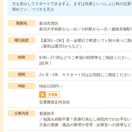
方も安心してスタートできますよ。まずは先輩といっしょに科の位置
慣れてい…
つづきを見る
勤務地
新潟市西区
新潟大学前駅から---分／小針駅から---分／越後赤塚駅か
曜日頻度
【週3日～OK】月～金曜日で希望シフト制※徐々に
（最初は週3日からなど）
時間
9:00～17:00など※ご希望の時間帯をご相談くだ
談OK！
期間
2ヶ月～OK ※スタート日はお気軽にご相談ください
時給
時給1150円～
交通費
交通費規定内支給
仕事内容
看護助手
／知識＆経験不要＊医療行為なし病院内でのお手伝い
方薬の運搬・備品の整理や管理・診療室への誘導など