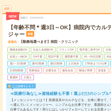
未読
NEW
掲載日
2026/08/05
【年齢不問＊週3日～OK】病院内でカル
ジャー
派遣
【勤務地選べます】病院・クリニック
派遣先
職種未経験OK
社会人未経験OK
ブランクOK
既卒第二新卒OK
10
友達と一緒OK
OA不要
英語不要
履歴書不要
40～50代活躍
6
週2～3日勤務
週4日勤務
週5日勤務
土日祝休
17時前までの仕事
交替制勤務
医療福祉
交費支給
服装自由
職場が禁煙
派遣多
看護師
介護士
ここがポイント！
≪医療行為なし≫資格経験も不要！運ぶだけのシンプル
【メッセンジャーとは？】医療器具やカルテなどを、台車に乗せて、
へ運んでいくメッセンジャー。シンプルなお仕事ですが、看護師さん
仕事でもあるんです！周りにはしっかりフォローしてくれる先輩メッ