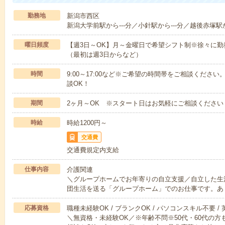
勤務地
新潟市西区
新潟大学前駅から---分／小針駅から---分／越後赤塚駅か
曜日頻度
【週3日～OK】月～金曜日で希望シフト制※徐々に
（最初は週3日からなど）
時間
9:00～17:00など※ご希望の時間帯をご相談くだ
談OK！
期間
2ヶ月～OK ※スタート日はお気軽にご相談ください
時給
時給1200円～
交通費
交通費規定内支給
仕事内容
介護関連
＼グループホームでお年寄りの自立支援／自立した生
団生活を送る「グループホーム」でのお仕事です。あ
応募資格
職種未経験OK / ブランクOK / パソコンスキル不要 /
＼無資格・未経験OK／※年齢不問※50代・60代の