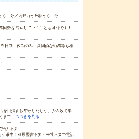
ら---分／内野西が丘駅から---分
勤務回数を増やしていくことも可能です！
さい。※日勤、夜勤のみ、変則的な勤務等も相
！
活を目指すお年寄りたちが、少人数で集
くまで…
つづきを見る
 英語力不要
方も活躍中！※履歴書不要・来社不要で電話