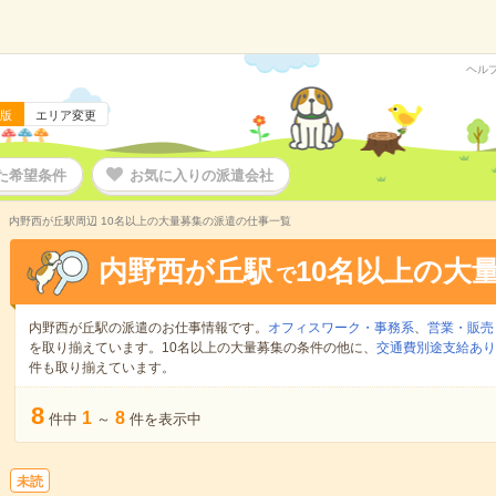
ヘル
版
エリア変更
た希望条件
お気に入りの派遣会社
内野西が丘駅周辺 10名以上の大量募集の派遣の仕事一覧
内野西が丘駅
10名以上の大
で
内野西が丘駅の派遣のお仕事情報です。
オフィスワーク・事務系
、
営業・販売
を取り揃えています。10名以上の大量募集の条件の他に、
交通費別途支給あり
件も取り揃えています。
8
1
8
件中
～
件を表示中
未読