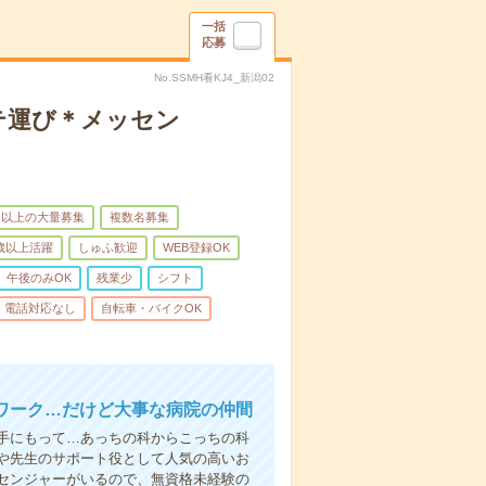
一括
応募
No.SSMH看KJ4_新潟02
テ運び＊メッセン
名以上の大量募集
複数名募集
0歳以上活躍
しゅふ歓迎
WEB登録OK
午後のみOK
残業少
シフト
電話対応なし
自転車・バイクOK
ワーク…だけど大事な病院の仲間
手にもって…あっちの科からこっちの科
や先生のサポート役として人気の高いお
センジャーがいるので、無資格未経験の