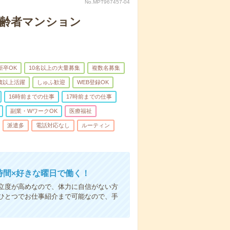
No.MPT967457-04
高齢者マンション
新卒OK
10名以上の大量募集
複数名募集
0歳以上活躍
しゅふ歓迎
WEB登録OK
16時前までの仕事
17時前までの仕事
副業・WワークOK
医療福祉
派遣多
電話対応なし
ルーティン
時間×好きな曜日で働く！
立度が高めなので、体力に自信がない方
ひとつでお仕事紹介まで可能なので、手