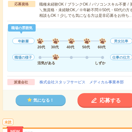
応募資格
職種未経験OK / ブランクOK / パソコンスキル不要 /
＼無資格・未経験OK／※年齢不問※50代・60代の
相談もOK！少しでも気になる方は是非応募をお待ち
職場の雰囲気
年齢層
男女比率
20代
30代
40代
50代
60代
職場の様子
仕事の仕方
活気がある
しずか
株式会社スタッフサービス メディカル事業本部
派遣会社
応募する
気になる！
未読
NEW