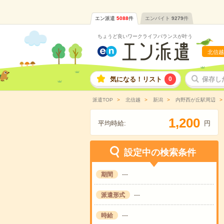
エン派遣
5088
件
エンバイト
9279
件
ちょうど良いワークライフバランスが叶う
北信越
気になる！リスト
0
保存し
派遣TOP
北信越
新潟
内野西が丘駅周辺
,
1
2
0
0
平均時給:
円
設定中の検索条件
期間
---
派遣形式
---
時給
---