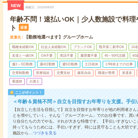
NEW
掲載日
2026/08/05
年齢不問！速払いOK｜少人数施設で料理
ト
派遣
【勤務地選べます】グループホーム
派遣先
職種未経験OK
社会人未経験OK
ブランクOK
既卒第二新卒OK
10
友達と一緒OK
OA不要
英語不要
履歴書不要
40～50代活躍
6
週2～3日勤務
週4日勤務
週5日勤務
土日祝休
17時前までの仕事
交替制勤務
医療福祉
交費支給
服装自由
職場が禁煙
派遣多
看護師
介護士
ここがポイント！
＜年齢＆資格不問＞自立を目指すお年寄りを支援。手伝
【自立した生活を目指して】自立を目指すお年寄りが他の利用者さん
とを増やしていく。そんな「グループホーム」でのお仕事です。買い
り自分たちの力でやる。それが大きな特徴です。【手伝いすぎないこ
持ってもらうためには、手伝いすぎず、時には見守ることも大切です
施設から…
つづきを見る