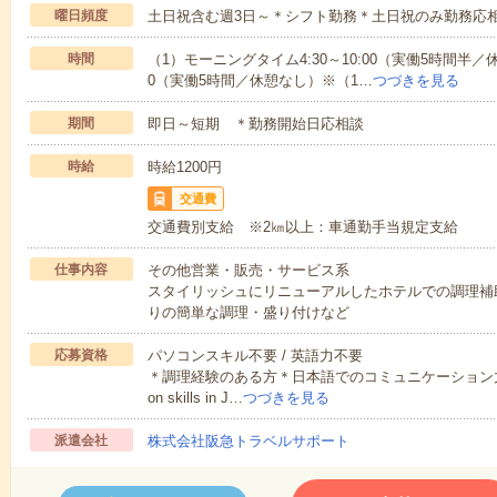
曜日頻度
土日祝含む週3日～＊シフト勤務＊土日祝のみ勤務応
時間
（1）モーニングタイム4:30～10:00（実働5時間半／休
0（実働5時間／休憩なし）※（1…
つづきを見る
期間
即日～短期 ＊勤務開始日応相談
時給
時給1200円
交通費
交通費別支給 ※2㎞以上：車通勤手当規定支給
仕事内容
その他営業・販売・サービス系
スタイリッシュにリニューアルしたホテルでの調理補
りの簡単な調理・盛り付けなど
応募資格
パソコンスキル不要 / 英語力不要
＊調理経験のある方＊日本語でのコミュニケーション力がある方Th
on skills in J…
つづきを見る
派遣会社
株式会社阪急トラベルサポート