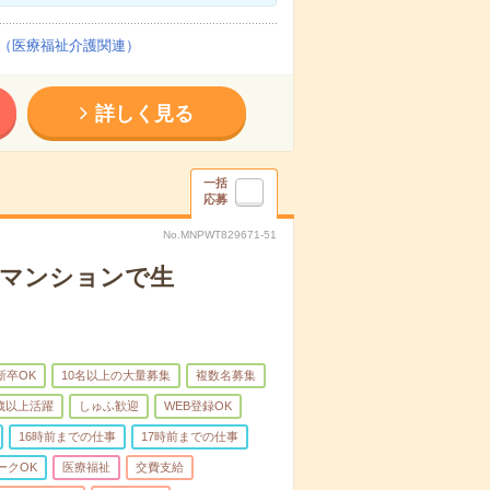
（医療福祉介護関連）
詳しく見る
一括
応募
No.MNPWT829671-51
者マンションで生
新卒OK
10名以上の大量募集
複数名募集
0歳以上活躍
しゅふ歓迎
WEB登録OK
16時前までの仕事
17時前までの仕事
ークOK
医療福祉
交費支給