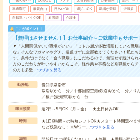
午後のみOK
残業なし
シフト
交替制勤務
扶養控内
副業・Wワ
車通勤可
服装自由
日払いOK
週払いOK
職場が禁煙
派遣多
自転車・バイクOK
看護師
介護士
ここがポイント！
【無理はさせません！】お仕事紹介～ご就業中もサポー
▼「人間関係がいい職場がいい」「ミドル層が多数活躍している職場
な」そんなワガママやグチ、遠慮せずに全部教えてください！私たち
す。条件だけでなく「合う職場」にこだわるので、無理せず続けられ
方のこだわりが叶いやすいからこそ、軽作業や事務など別職種からチャ
の方も多数…
つづきを見る
勤務地
愛知県常滑市
常滑駅から---分／中部国際空港(鉄道)駅から---分／り
／榎戸(愛知県)駅から---分
曜日頻度
週2日～5日OK（月～金） ★土日休みOK
時間
★1日6時間～の時短シフトOK★スタート時間選べます！7:00～1
など残業なし！※Wワー…
つづきを見る
期間
開始日はご相談ください！ ★急募 ★職場が気に入