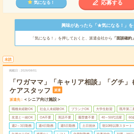
応募する
気になる！
興味があったら「★気になる！」を
「気になる！」を押しておくと、派遣会社から
「面談確約
未読
掲載日
2026/08/01
「ワガママ」「キャリア相談」「グチ」もW
ケアスタッフ
派遣
＜シニア向け施設＞
派遣先
職種未経験OK
社会人未経験OK
ブランクOK
大学生歓迎
既卒第二
友達と一緒OK
OA不要
英語不要
履歴書不要
40～50代活躍
6
週2～3日勤務
週4日勤務
週5日勤務
土日祝休
朝10時以降スタート