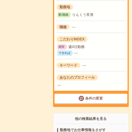
勤務地
りんくう常滑
駅/路線
職種
---
こだわりINDEX
週4日勤務
絶対
---
できれば
キーワード
---
あなたのプロフィール
---
条件の変更
他の検索結果を見る
勤務地でお仕事情報をさがす