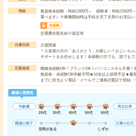
時給
無資格未経験：時給1300円～ 経験者：時給1550
選べます）※稼働開始時は手続き完了次第のお支払い
交通費
交通費全額支給※規定有
仕事内容
介護関連
＊入居者の方の「ありがとう」が嬉しい＊おじいちゃ
サポートをお任せします！未経験の方でも、誰でもで
応募資格
職種未経験OK / ブランクOK / パソコンスキル不要 /
無資格・未経験OK年齢不問★10名以上採用予定★履
までに担当より電話・メールでご連絡2)電話で登録…
職場の雰囲気
年齢層
男女比率
20代
30代
40代
50代
60代
職場の様子
仕事の仕方
活気がある
しずか