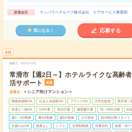
マンパワーグループ株式会社 ケアサービス事業部 
派遣会社
応募する
気になる！
未読
掲載日
2026/07/31
常滑市【週2日～】ホテルライクな高齢
活サポート
派遣
＜シニア向けマンション＞
派遣先
職種未経験OK
社会人未経験OK
ブランクOK
大学生歓迎
既卒第二
友達と一緒OK
OA不要
英語不要
履歴書不要
40～50代活躍
6
週2～3日勤務
週4日勤務
週5日勤務
土日祝休
朝10時以降スタート
午後のみOK
残業なし
シフト
交替制勤務
扶養控内
副業・Wワ