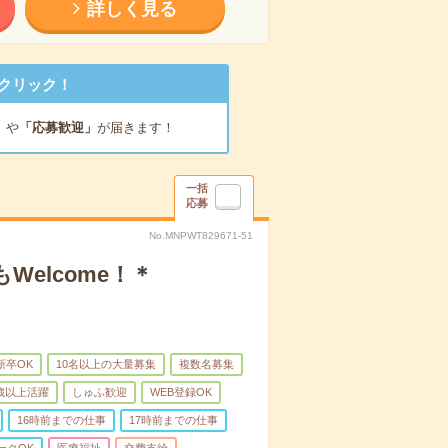
詳しく見る
クリック！
」
や
「応募歓迎」
が届きます！
一括
応募
No.MNPWT829671-51
elcome！＊
新卒OK
10名以上の大量募集
複数名募集
0歳以上活躍
しゅふ歓迎
WEB登録OK
16時前までの仕事
17時前までの仕事