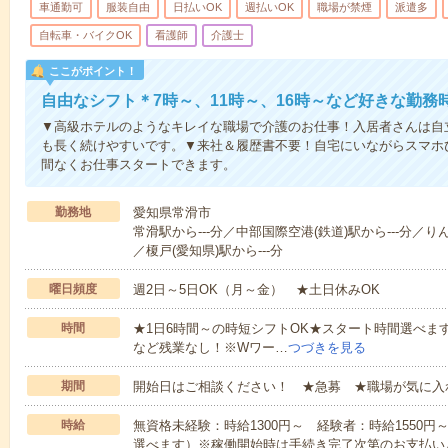
車通勤可
服装自由
日払いOK
週払いOK
職場が禁煙
派遣多
自転車・バイクOK
看護師
介護士
ここがポイント！
自由なシフト＊7時～、11時～、16時～など好きな勤務
▼高級ホテルのようなキレイな職場で介護のお仕事！入居者さんは自
も長く続けやすいです。▼来社＆履歴書不要！自宅にいながらスマホ
間なくお仕事スタートできます。
勤務地
愛知県常滑市
常滑駅から---分／中部国際空港(鉄道)駅から---分／り
／榎戸(愛知県)駅から---分
曜日頻度
週2日～5日OK（月～金） ★土日休みOK
時間
★1日6時間～の時短シフトOK★スタート時間選べます！7:00～1
など残業なし！※Wワー…
つづきを見る
期間
開始日はご相談ください！ ★急募 ★職場が気に入
時給
無資格未経験：時給1300円～ 経験者：時給1550
選べます）※稼働開始時は手続き完了次第のお支払い