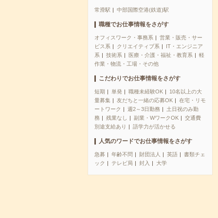
常滑駅
中部国際空港(鉄道)駅
職種でお仕事情報をさがす
オフィスワーク・事務系
営業・販売・サー
ビス系
クリエイティブ系
IT・エンジニア
系
技術系
医療・介護・福祉・教育系
軽
作業・物流・工場・その他
こだわりでお仕事情報をさがす
短期
単発
職種未経験OK
10名以上の大
量募集
友だちと一緒の応募OK
在宅・リモ
ートワーク
週2～3日勤務
土日祝のみ勤
務
残業なし
副業・WワークOK
交通費
別途支給あり
語学力が活かせる
人気のワードでお仕事情報をさがす
急募
年齢不問
財団法人
英語
書類チェ
ック
テレビ局
封入
大学