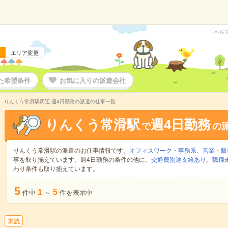
ヘル
エリア変更
た希望条件
お気に入りの派遣会社
りんくう常滑駅周辺 週4日勤務の派遣の仕事一覧
りんくう常滑駅
週4日勤務
で
の
りんくう常滑駅の派遣のお仕事情報です。
オフィスワーク・事務系
、
営業・販
事を取り揃えています。週4日勤務の条件の他に、
交通費別途支給あり
、
職種
わり条件も取り揃えています。
5
1
5
件中
～
件を表示中
未読