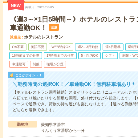
NEW
掲載日
2026/08/05
《週3～×1日5時間～》ホテルのレスト
車通勤OK！
派遣
ホテルのレストラン
派遣先
OA不要
英語不要
WEB登録OK
週2～3日勤務
週4日勤務
週5日
16時前までの仕事
17時前までの仕事
5ｈ以内OK
シフト
副業・Wワ
車通勤可
制服
職場が分煙
ここがポイント！
＼勤務時間の選択OK！／車通勤OK！無料駐車場あり＊
【ホテルレストラン調理補助】スタイリッシュにリニューアルしたホ
を茹でたり焼いたりする簡単な調理、盛り付けなどを担当します。【
ペースで通勤でき、荷物の持ち運びも楽になります。【選べる勤務時間】4:30
どちらか選択できます。
勤務地
愛知県常滑市
りんくう常滑駅から---分