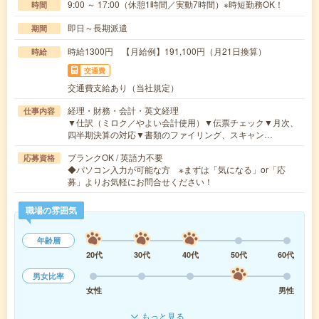
9:00 ～ 17:00（休憩1時間／実動7時間）※時短勤務OK！
時間
即日～長期派遣
期間
時給1300円 【月給例】191,100円（月21日換算）
時給
交通費
交通費支給あり（当社規定）
経理・財務・会計・英文経理
仕事内容
▼仕訳（ミロク／やよい会計使用）▼伝票チェック▼月次、
四半期決算の対応▼書類のファイリング、スキャン…
ブランクOK / 英語力不要
応募資格
◆パソコン入力が可能な方 ※まずは「気になる」or「応
募」よりお気軽にお問合せください！
職場の雰囲気
年齢層
20代
30代
40代
50代
60代
男女比率
女性
男性
もっと見る