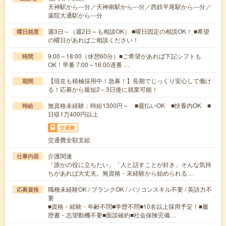
天神駅から---分／天神南駅から---分／西鉄平尾駅から---分／
薬院大通駅から---分
週3日～（週2日～も相談OK） ■曜日固定の相談OK！ ■希望
曜日頻度
の曜日があればご相談ください！
9:00～18:00（休憩60分）■ご希望があれば下記シフトも
時間
OK！早番 7:00～16:00遅番 …
【現在も積極採用中！急募！】長期でじっくり安心して働け
期間
る！応募から最短2～3日後に就業可能！
無資格未経験：時給1300円～ ■週払いOK ■扶養内OK ■
時給
日収1万400円以上
交通費
交通費全額支給
介護関連
仕事内容
「誰かの役に立ちたい」「人と話すことが好き」そんな気持
ちがあれば大丈夫。無資格・未経験から始められる…
職種未経験OK / ブランクOK / パソコンスキル不要 / 英語力不
応募資格
要
■資格・経験・年齢不問■学歴不問■10名以上採用予定！■履
歴書・志望動機不要■面談確約■社会保険完備…