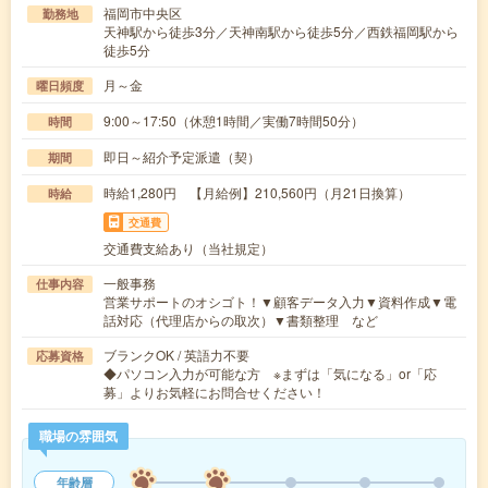
福岡市中央区
勤務地
天神駅から徒歩3分／天神南駅から徒歩5分／西鉄福岡駅から
徒歩5分
月～金
曜日頻度
9:00～17:50（休憩1時間／実働7時間50分）
時間
即日～紹介予定派遣（契）
期間
時給1,280円 【月給例】210,560円（月21日換算）
時給
交通費
交通費支給あり（当社規定）
一般事務
仕事内容
営業サポートのオシゴト！▼顧客データ入力▼資料作成▼電
話対応（代理店からの取次）▼書類整理 など
ブランクOK / 英語力不要
応募資格
◆パソコン入力が可能な方 ※まずは「気になる」or「応
募」よりお気軽にお問合せください！
職場の雰囲気
年齢層