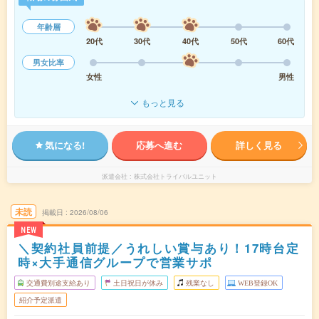
年齢層
20代
30代
40代
50代
60代
男女比率
女性
男性
もっと見る
気になる!
応募へ進む
詳しく見る
派遣会社
株式会社トライバルユニット
未読
掲載日
2026/08/06
NEW
＼契約社員前提／うれしい賞与あり！17時台定
時×大手通信グループで営業サポ
交通費別途支給あり
土日祝日が休み
残業なし
WEB登録OK
紹介予定派遣