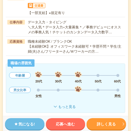
交通費
【一部支給】※規定有り
データ入力・タイピング
仕事内容
＼大人気＊データ入力×大量募集＊／事務デビューにオスス
メの事務人気！チケットのカンタンデータ入力数字…
職種未経験OK / ブランクOK
応募資格
【未経験OK】オフィスワーク未経験可＊学歴不問＊学生/主
婦(夫)さん/フリーターさん/Ｗワーカーの方…
職場の雰囲気
年齢層
20代
30代
40代
50代
60代
男女比率
女性
男性
もっと見る
気になる!
応募へ進む
詳しく見る