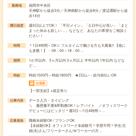
福岡市中央区
勤務地
天神駅から徒歩3分／天神南駅から徒歩8分／渡辺通駅から徒
歩14分
週3日以上でOK！ 「平日メイン」「土日中心が良い」「まと
曜日頻度
まった休みも欲しい…」などなど、あなたの希望をご相談く
ださい！
＊1日4時間～OK☆ フルタイムで働ける方も大募集!! 【他に
時間
も多数！】 ・09：00～18：00 …
1か月以内 3ヵ月以内 3ヵ月以上 半年以内 1年以内 などな
期間
ど…
時給1500円～時給1800円 ★日払い・給与前払いOK
時給
交通費
【一部支給】※規定有り
データ入力・タイピング
仕事内容
＼ 履歴書不要&即勤務OK！レアバイト ／オフィスワーク
デビューにはピッタリ＊週3日～/1日4時間～…
職種未経験OK / ブランクOK
応募資格
【未経験OK】オフィスワーク未経験可＊学歴不問＊学生/主
婦(夫)さん/フリーターさん/Ｗワーカーの方…