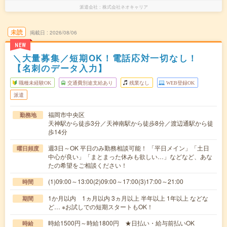
派遣会社
株式会社ネオキャリア
未読
掲載日
2026/08/06
NEW
＼大量募集／短期OK！電話応対一切なし！
【名刺のデータ入力】
職種未経験OK
交通費別途支給あり
残業なし
WEB登録OK
派遣
福岡市中央区
勤務地
天神駅から徒歩3分／天神南駅から徒歩8分／渡辺通駅から徒
歩14分
週3日～OK 平日のみ勤務相談可能！ 「平日メイン」「土日
曜日頻度
中心が良い」「まとまった休みも欲しい…」などなど、あな
たの希望をご相談ください！
(1)09:00～13:00(2)09:00～17:00(3)17:00～21:00
時間
1か月以内 1ヵ月以内 3ヵ月以上 半年以上 1年以上 などな
期間
ど… ※お試しでの短期スタートもOK！
時給1500円～時給1800円 ★日払い・給与前払いOK
時給