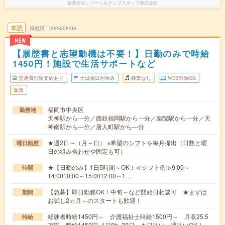
派遣会社
パーソルテンプスタッフ株式会社
未読
掲載日
2026/08/06
NEW
【履歴書と志望動機は不要！】日勤のみで時給
1450円！施設で生活サポートなど
交通費別途支給あり
土日祝日が休み
残業なし
WEB登録OK
派遣
福岡市中央区
勤務地
天神駅から---分／西鉄福岡駅から---分／薬院駅から---分／天
神南駅から---分／唐人町駅から---分
★週2日～（月～日） ※希望のシフトを毎月提出（日数と曜
曜日頻度
日の組み合わせや固定も可）
★【日勤のみ】1日5時間～OK！≪シフト例≫9:00～
時間
14:0010:00～15:0012:00～1…
【急募】即日勤務OK！中旬～など開始日相談可 ★まずは
期間
お試し2カ月～のスタートも歓迎！
経験者時給1450円～ 介護福祉士時給1500円～ 月収25.5
時給
万円＝時給1450円×1日8h×22日 ★日払い・週払いOK！