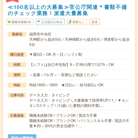
≪100名以上の大募集≫官公庁関連＊書類不備
のチェック業務！派遣大量募集
職種未経験OK
土日祝日が休み
残業なし
派遣
福岡市中央区
勤務地
天神駅から徒歩5分／天神南駅から徒歩5分／博多駅から徒歩
5分
▼週3日～OK 月～日／シフト制
曜日頻度
【シフトは自己申告制】9～21時の間で1日7h～OK
時間
＜急募＞1か月～・長期など相談ください
期間
時給1600～1800 ★日払い・給与前払いOK
時給
データ入力・タイピング
仕事内容
データ入力・タイピング＼大量募集で採用率UP↑↑／▼カン
タン3ステップ！(1)届いた書類の開封作業(…
職種未経験OK / ブランクOK / 英語力不要
応募資格
職種未経験OK / ブランクOK / パソコンスキル不要 / 英語力不
要▼20～30代の男女活躍中！…