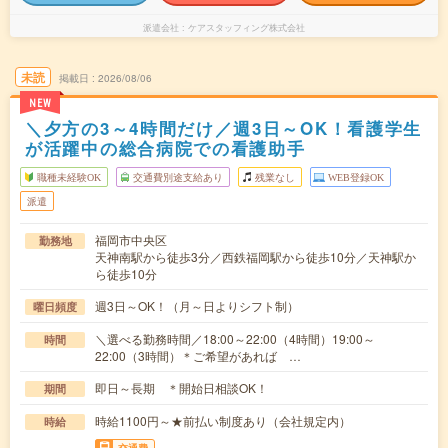
派遣会社
ケアスタッフィング株式会社
未読
掲載日
2026/08/06
NEW
＼夕方の3～4時間だけ／週3日～OK！看護学生
が活躍中の総合病院での看護助手
職種未経験OK
交通費別途支給あり
残業なし
WEB登録OK
派遣
福岡市中央区
勤務地
天神南駅から徒歩3分／西鉄福岡駅から徒歩10分／天神駅か
ら徒歩10分
週3日～OK！（月～日よりシフト制）
曜日頻度
＼選べる勤務時間／18:00～22:00（4時間）19:00～
時間
22:00（3時間）＊ご希望があれば …
即日～長期 ＊開始日相談OK！
期間
時給1100円～★前払い制度あり（会社規定内）
時給