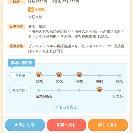
時給1750円 月収例 271,250円
時給
交通費
全額支給
通訳・翻訳
仕事内容
＊海外のお客様の通訳対応＊海外のお客様からの電話応対＊
ドリンク提供補助＊その他、接客補助業務【OAス…
ビジネスレベルの英語会話スキルビジネスレベルの中国語会
応募資格
話スキルもあれば尚可
職場の雰囲気
年齢層
20代
30代
40代
50代
60代
職場の様子
活気がある
しずか
もっと見る
気になる!
応募へ進む
詳しく見る