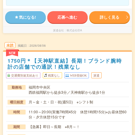
気になる!
応募へ進む
詳しく見る
派遣会社
株式会社iDA
未読
掲載日
2026/08/06
NEW
1750円＊【天神駅直結】長期！ブランド腕時
計の店舗での通訳！残業なし
交通費別途支給あり
残業なし
WEB登録OK
派遣
福岡市中央区
勤務地
西鉄福岡駅から徒歩3分／天神南駅から徒歩1分
月～金・土・日・祝(週5日) ※シフト制
曜日頻度
11:00～20:00(実働7時間45分 休憩1時間15分)※お昼休憩60
時間
分・夕方休憩15分です
【急募】即日～長期 ※8月～！
期間