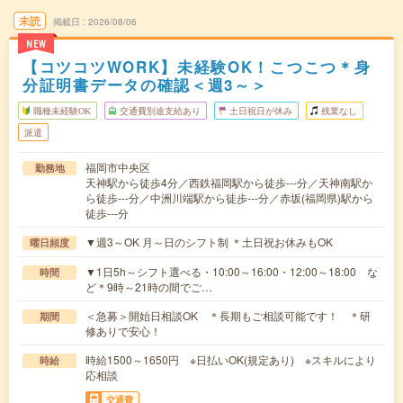
未読
掲載日
2026/08/06
NEW
【コツコツWORK】未経験OK！こつこつ＊身
分証明書データの確認＜週3～＞
職種未経験OK
交通費別途支給あり
土日祝日が休み
残業なし
派遣
福岡市中央区
勤務地
天神駅から徒歩4分／西鉄福岡駅から徒歩---分／天神南駅か
ら徒歩---分／中洲川端駅から徒歩---分／赤坂(福岡県)駅から
徒歩---分
▼週3～OK 月～日のシフト制 ＊土日祝お休みもOK
曜日頻度
▼1日5h～シフト選べる・10:00～16:00・12:00～18:00 な
時間
ど＊9時～21時の間でご…
＜急募＞開始日相談OK ＊長期もご相談可能です！ ＊研
期間
修ありで安心！
時給1500～1650円 ※日払いOK(規定あり) ※スキルにより
時給
応相談
交通費