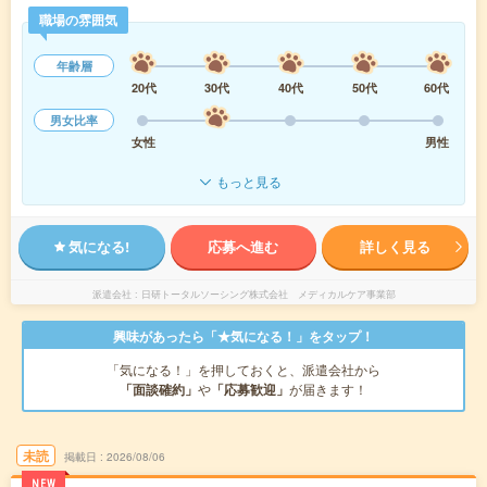
職場の雰囲気
年齢層
20代
30代
40代
50代
60代
男女比率
女性
男性
もっと見る
気になる!
応募へ進む
詳しく見る
派遣会社
日研トータルソーシング株式会社 メディカルケア事業部
興味があったら「★気になる！」をタップ！
「気になる！」を押しておくと、派遣会社から
「面談確約」
や
「応募歓迎」
が届きます！
未読
掲載日
2026/08/06
NEW