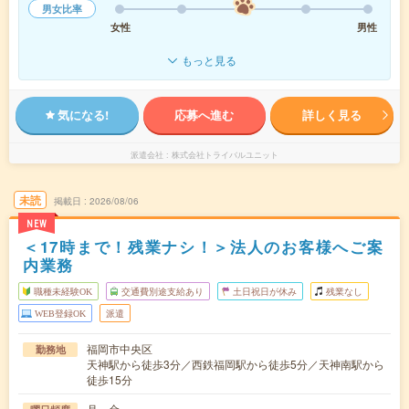
男女比率
女性
男性
もっと見る
気になる!
応募へ進む
詳しく見る
派遣会社
株式会社トライバルユニット
未読
掲載日
2026/08/06
NEW
＜17時まで！残業ナシ！＞法人のお客様へご案
内業務
職種未経験OK
交通費別途支給あり
土日祝日が休み
残業なし
WEB登録OK
派遣
福岡市中央区
勤務地
天神駅から徒歩3分／西鉄福岡駅から徒歩5分／天神南駅から
徒歩15分
月～金