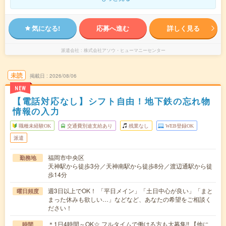
気になる!
応募へ進む
詳しく見る
派遣会社
株式会社アソウ・ヒューマニーセンター
未読
掲載日
2026/08/06
NEW
【電話対応なし】シフト自由！地下鉄の忘れ物
情報の入力
職種未経験OK
交通費別途支給あり
残業なし
WEB登録OK
派遣
福岡市中央区
勤務地
天神駅から徒歩3分／天神南駅から徒歩8分／渡辺通駅から徒
歩14分
週3日以上でOK！ 「平日メイン」「土日中心が良い」「まと
曜日頻度
まった休みも欲しい…」などなど、あなたの希望をご相談く
ださい！
＊1日4時間～OK☆ フルタイムで働ける方も大募集!! 【他に
時間