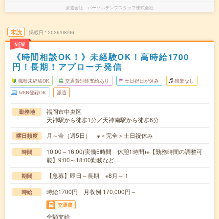
派遣会社
パーソルテンプスタッフ株式会社
未読
掲載日
2026/08/06
NEW
《時間相談OK！》未経験OK！高時給1700
円！長期！アプローチ発信
職種未経験OK
交通費別途支給あり
土日祝日が休み
残業なし
WEB登録OK
派遣
福岡市中央区
勤務地
天神駅から徒歩1分／天神南駅から徒歩6分
月～金（週5日） ※＜完全＞土日祝休み
曜日頻度
10:00～16:00(実働5時間 休憩1時間)※【勤務時間の調整可
時間
能】9:00～18:00勤務など…
【急募】即日～長期 ※8月～！
期間
時給1700円 月収例 170,000円～
時給
交通費
全額支給