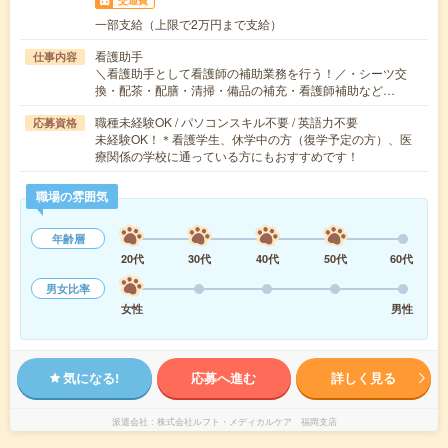
交通費
一部支給（上限で2万円まで支給）
看護助手
仕事内容
＼看護助手として看護師の補助業務を行う！／・シーツ交
換・配茶・配膳・清掃・備品の補充・看護師補助など…
職種未経験OK / パソコンスキル不要 / 英語力不要
応募資格
未経験OK！＊看護学生、休学中の方（復学予定の方）、医
療関係の学校に通っている方にもおすすめです！
職場の雰囲気
年齢層
20代
30代
40代
50代
60代
男女比率
女性
男性
気になる!
応募へ進む
詳しく見る
派遣会社
株式会社ルフト・メディカルケア 福岡支店