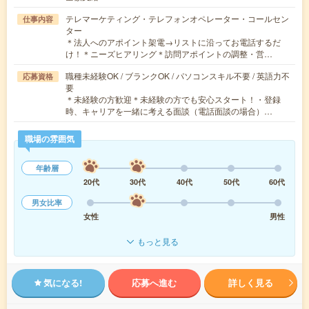
テレマーケティング・テレフォンオペレーター・コールセン
仕事内容
ター
＊法人へのアポイント架電→リストに沿ってお電話するだ
け！＊ニーズヒアリング＊訪問アポイントの調整・営…
職種未経験OK / ブランクOK / パソコンスキル不要 / 英語力不
応募資格
要
＊未経験の方歓迎＊未経験の方でも安心スタート！・登録
時、キャリアを一緒に考える面談（電話面談の場合）…
職場の雰囲気
年齢層
20代
30代
40代
50代
60代
男女比率
女性
男性
もっと見る
気になる!
応募へ進む
詳しく見る