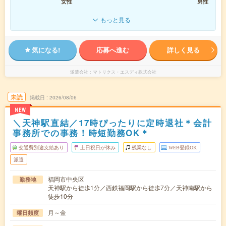
女性
男性
もっと見る
気になる!
応募へ進む
詳しく見る
派遣会社
マトリクス・エスディ株式会社
未読
掲載日
2026/08/06
NEW
＼天神駅直結／17時ぴったりに定時退社＊会計
事務所での事務！時短勤務OK＊
交通費別途支給あり
土日祝日が休み
残業なし
WEB登録OK
派遣
福岡市中央区
勤務地
天神駅から徒歩1分／西鉄福岡駅から徒歩7分／天神南駅から
徒歩10分
月～金
曜日頻度