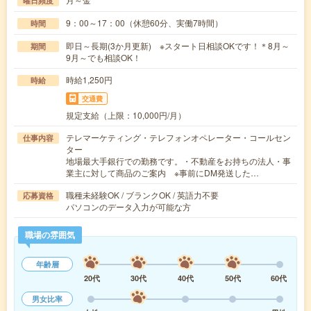
曜日頻度
9：00～17：00（休憩60分、実働7時間）
時間
即日～長期(3か月更新) ※スタート日相談OKです！＊8月～
期間
9月～でも相談OK！
時給1,250円
時給
交通費
規定支給（上限：10,000円/月）
テレマーケティング・テレフォンオペレーター・コールセン
仕事内容
ター
地場最大手銀行での勤務です。・不動産をお持ちの法人・事
業主に対して商品のご案内 ※事前にDM発送した…
職種未経験OK / ブランクOK / 英語力不要
応募資格
パソコンのデータ入力が可能な方
職場の雰囲気
年齢層
20代
30代
40代
50代
60代
男女比率