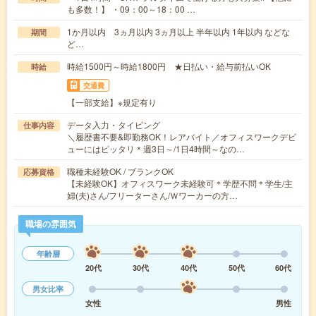
も多数！】 ・09：00～18：00 …
1か月以内 3ヵ月以内 3ヵ月以上 半年以内 1年以内 などな
期間
ど…
時給1500円～時給1800円 ★日払い・給与前払いOK
時給
交通費
【一部支給】※規定有り
データ入力・タイピング
仕事内容
＼履歴書不要&即勤務OK！レアバイト／オフィスワークデビ
ューにはピッタリ＊週3日～/1日4時間～なの…
職種未経験OK / ブランクOK
応募資格
【未経験OK】オフィスワーク未経験可＊学歴不問＊学生/主
婦(夫)さん/フリーターさん/Ｗワーカーの方…
職場の雰囲気
年齢層
20代
30代
40代
50代
60代
男女比率
女性
男性