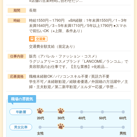
※店舗の営業時間に合わせたシ…
長期
期間
時給1550円～1790円 ※BA経験：1年未満1550円／1～3年
時給
未満1640円／3～5年未満1710円／5年以上1790円 ●スマホ
で前払いOK（※上限、条件あり）
交通費
交通費全額支給（規定あり）
販売（アパレル・ファッション・コスメ）
仕事内容
ラグジュアリーコスメブランド「LANCOME／ランコム」で
美容部員のお仕事です。【主な業務】○化粧品…
職種未経験OK / パソコンスキル不要 / 英語力不要
応募資格
学生不可／未経験歓迎／経験者優遇／外国籍の方活躍中／主
婦・主夫歓迎／第二新卒歓迎／エルダー応援／学歴…
職場の雰囲気
年齢層
20代
30代
40代
50代
60代
男女比率
女性
男性