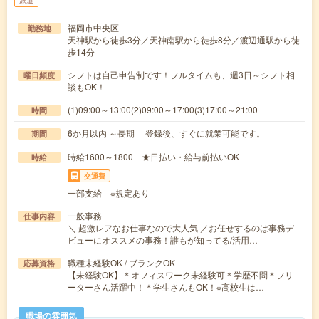
派遣
福岡市中央区
勤務地
天神駅から徒歩3分／天神南駅から徒歩8分／渡辺通駅から徒
歩14分
シフトは自己申告制です！フルタイムも、週3日～シフト相
曜日頻度
談もOK！
(1)09:00～13:00(2)09:00～17:00(3)17:00～21:00
時間
6か月以内 ～長期 登録後、すぐに就業可能です。
期間
時給1600～1800 ★日払い・給与前払いOK
時給
交通費
一部支給 ※規定あり
一般事務
仕事内容
＼ 超激レアなお仕事なので大人気 ／お任せするのは事務デ
ビューにオススメの事務！誰もが知ってる/活用…
職種未経験OK / ブランクOK
応募資格
【未経験OK】＊オフィスワーク未経験可＊学歴不問＊フリ
ーターさん活躍中！＊学生さんもOK！※高校生は…
職場の雰囲気