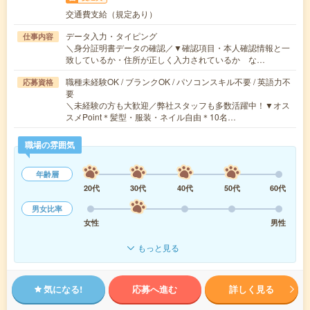
交通費支給（規定あり）
データ入力・タイピング
仕事内容
＼身分証明書データの確認／▼確認項目・本人確認情報と一
致しているか・住所が正しく入力されているか な…
職種未経験OK / ブランクOK / パソコンスキル不要 / 英語力不
応募資格
要
＼未経験の方も大歓迎／弊社スタッフも多数活躍中！▼オス
スメPoint＊髪型・服装・ネイル自由＊10名…
職場の雰囲気
年齢層
20代
30代
40代
50代
60代
男女比率
女性
男性
もっと見る
気になる!
応募へ進む
詳しく見る