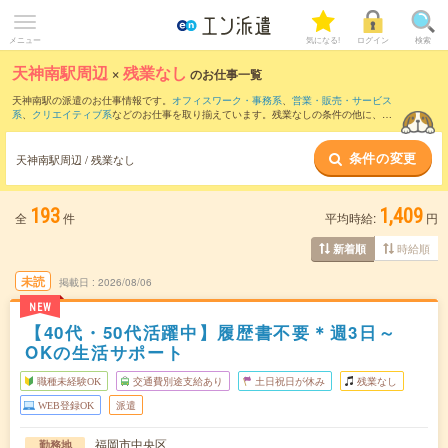
メニュー
気になる!
ログイン
検索
天神南駅周辺
×
残業なし
のお仕事一覧
天神南駅の派遣のお仕事情報です。
オフィスワーク・事務系
、
営業・販売・サービス
系
、
クリエイティブ系
などのお仕事を取り揃えています。残業なしの条件の他に、
交
通費別途支給あり
、
職種未経験OK
、
友だちと一緒の応募OK
などのこだわり条件も取
り揃えています。
条件の変更
天神南駅周辺 / 残業なし
193
1,409
全
件
平均時給:
円
時給順
新着順
未読
掲載日
2026/08/06
NEW
【40代・50代活躍中】履歴書不要＊週3日～
OKの生活サポート
職種未経験OK
交通費別途支給あり
土日祝日が休み
残業なし
WEB登録OK
派遣
福岡市中央区
勤務地