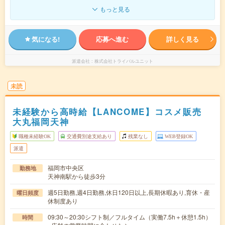
もっと見る
気になる!
応募へ進む
詳しく見る
派遣会社
株式会社トライバルユニット
未読
未経験から高時給【LANCOME】コスメ販売
大丸福岡天神
職種未経験OK
交通費別途支給あり
残業なし
WEB登録OK
派遣
福岡市中央区
勤務地
天神南駅から徒歩3分
週5日勤務,週4日勤務,休日120日以上,長期休暇あり,育休・産
曜日頻度
休制度あり
09:30～20:30シフト制／フルタイム（実働7.5h＋休憩1.5h）
時間