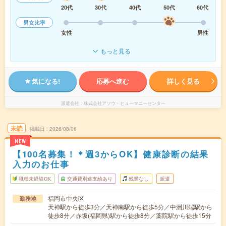
20代
30代
40代
50代
60代
男女比率
女性
男性
もっと見る
気になる!
応募へ進む
詳しく見る
派遣会社
株式会社アソウ・ヒューマニーセンター
未読
掲載日
2026/08/06
NEW
【100名募集！＊週3からOK】健康診断の結果
入力のお仕事
職種未経験OK
交通費別途支給あり
残業なし
派遣
福岡市中央区
勤務地
天神駅から徒歩3分／天神南駅から徒歩5分／中洲川端駅から
徒歩8分／赤坂(福岡県)駅から徒歩8分／薬院駅から徒歩15分