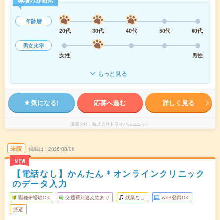
職場の雰囲気
年齢層
20代
30代
40代
50代
60代
男女比率
女性
男性
もっと見る
気になる!
応募へ進む
詳しく見る
派遣会社
株式会社トライバルユニット
未読
掲載日
2026/08/06
NEW
【電話なし】かんたん＊オンラインクリニック
のデータ入力
職種未経験OK
交通費別途支給あり
残業なし
WEB登録OK
派遣