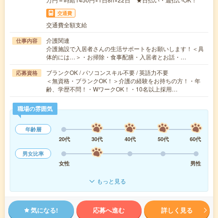
交通費
交通費全額支給
介護関連
仕事内容
介護施設で入居者さんの生活サポートをお願いします！＜具
体的には…＞・お掃除・食事配膳・入居者とお話・…
ブランクOK / パソコンスキル不要 / 英語力不要
応募資格
＜無資格・ブランクOK！＞介護の経験をお持ちの方！・年
齢、学歴不問！・WワークOK！・10名以上採用…
職場の雰囲気
年齢層
20代
30代
40代
50代
60代
男女比率
女性
男性
もっと見る
気になる!
応募へ進む
詳しく見る