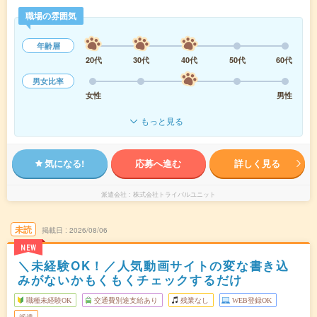
職場の雰囲気
年齢層
20代
30代
40代
50代
60代
男女比率
女性
男性
もっと見る
気になる!
応募へ進む
詳しく見る
派遣会社
株式会社トライバルユニット
未読
掲載日
2026/08/06
NEW
＼未経験OK！／人気動画サイトの変な書き込
みがないかもくもくチェックするだけ
職種未経験OK
交通費別途支給あり
残業なし
WEB登録OK