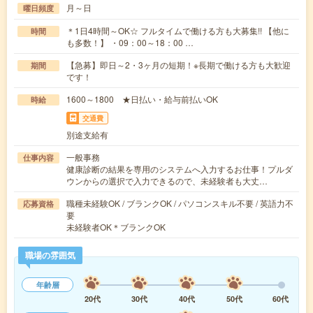
月～日
曜日頻度
＊1日4時間～OK☆ フルタイムで働ける方も大募集!! 【他に
時間
も多数！】 ・09：00～18：00 …
【急募】即日～2・3ヶ月の短期！※長期で働ける方も大歓迎
期間
です！
1600～1800 ★日払い・給与前払いOK
時給
交通費
別途支給有
一般事務
仕事内容
健康診断の結果を専用のシステムへ入力するお仕事！プルダ
ウンからの選択で入力できるので、未経験者も大丈…
職種未経験OK / ブランクOK / パソコンスキル不要 / 英語力不
応募資格
要
未経験者OK＊ブランクOK
職場の雰囲気
年齢層
20代
30代
40代
50代
60代