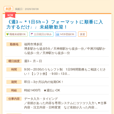
未読
掲載日
2026/08/08
NEW
《週3～＊1日5h～》フォーマットに順番に入
力するだけ♩♩未経験歓迎！
職種未経験OK
土日祝日が休み
WEB登録OK
派遣
福岡市博多区
勤務地
博多駅から徒歩5分／天神南駅から徒歩---分／中洲川端駅か
ら徒歩---分／天神駅から徒歩---分
週3～ 月～日
曜日頻度
9:00～20:00のうちシフト制 1日5時間勤務もご相談くださ
時間
い！【シフト例】・9:00～13:0…
即日～3か月以内の短期OK！
期間
時給1400円 ★週払いOK
時給
データ入力・タイピング
仕事内容
／依頼があった内容を専用システムにコツコツ入力＼▼仕事
内容・注文内容・日時変更 など依頼が入った内容…