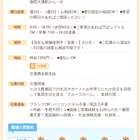
薬院大通駅から---分
週3日～（週2日～も相談OK） ■曜日固定の相談OK！ ■希望
曜日頻度
の曜日があればご相談ください！
9:00～18:00（休憩60分）■ご希望があれば下記シフトも
時間
OK！早番 7:00～16:00遅番 …
【現在も積極採用中！急募！】2カ月～ ■ご応募から最短2
期間
～3日後の就業も相談可能です！
時給1350円～ ■週払いOK
時給
交通費
交通費全額支給
介護関連
仕事内容
≪少人数施設での生活サポート≫お年寄りたちが自立を目指
して集団生活を送る「グループホーム」。食材の買…
ブランクOK / パソコンスキル不要 / 英語力不要
応募資格
≪年齢・学歴不問！≫■資格と実務経験をお持ちの方＊履歴
書不要＊面談確約≪待遇≫・社会保険完備・社員登…
職場の雰囲気