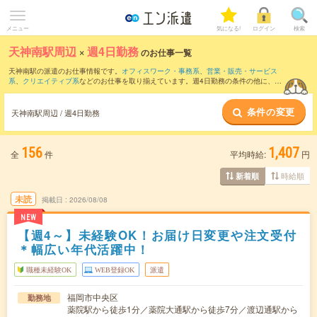
メニュー
気になる!
ログイン
検索
天神南駅周辺
×
週4日勤務
のお仕事一覧
天神南駅の派遣のお仕事情報です。
オフィスワーク・事務系
、
営業・販売・サービス
系
、
クリエイティブ系
などのお仕事を取り揃えています。週4日勤務の条件の他に、
交
通費別途支給あり
、
職種未経験OK
、
友だちと一緒の応募OK
などのこだわり条件も取
り揃えています。
条件の変更
天神南駅周辺 / 週4日勤務
156
1,407
全
件
平均時給:
円
時給順
新着順
未読
掲載日
2026/08/08
NEW
【週4～】未経験OK！お届け日変更や注文受付
＊幅広い年代活躍中！
職種未経験OK
WEB登録OK
派遣
福岡市中央区
勤務地
薬院駅から徒歩1分／薬院大通駅から徒歩7分／渡辺通駅から