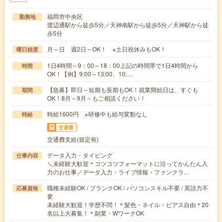
福岡市中央区
勤務地
渡辺通駅から徒歩5分／天神南駅から徒歩5分／天神駅から徒
歩5分
月～日 週2日～OK！ ※土日祝休みもOK！
曜日頻度
1日4時間～9：00～18：00上記の時間帯で1日4時間から
時間
OK！【例】9:00～13:00、10:…
【急募】即日～短期も長期もOK！就業開始日は、すぐも
期間
OK！8月～9月～もご相談ください！
時給1600円 ※研修中も給与変動なし
時給
交通費
交通費支給(規定有)
データ入力・タイピング
仕事内容
＼未経験大歓迎＊コツコツフォーマットに沿ってかんたん入
力のお仕事／データ入力・ライブ情報・ファンクラ…
職種未経験OK / ブランクOK / パソコンスキル不要 / 英語力不
応募資格
要
未経験大歓迎！学歴不問！＊髪色・ネイル・ピアス自由＊20
名以上大募集！＊副業・WワークOK