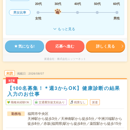
20代
30代
40代
50代
60代
男女比率
女性
男性
もっと見る
気になる!
応募へ進む
詳しく見る
派遣会社
株式会社ニッソーネット
未読
掲載日
2026/08/07
NEW
【100名募集！＊週3からOK】健康診断の結果
入力のお仕事
職種未経験OK
交通費別途支給あり
残業なし
派遣
福岡市中央区
勤務地
天神駅から徒歩3分／天神南駅から徒歩5分／中洲川端駅から
徒歩8分／赤坂(福岡県)駅から徒歩8分／薬院駅から徒歩15分