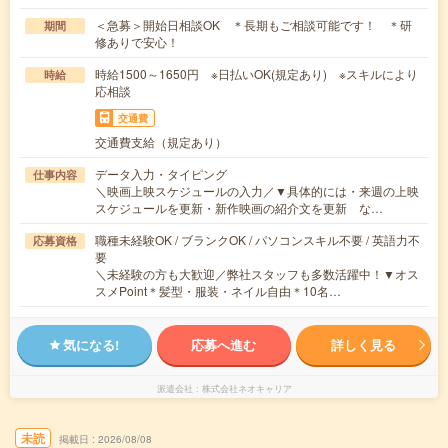
＜急募＞開始日相談OK ＊長期もご相談可能です！ ＊研
期間
修ありで安心！
時給1500～1650円 ※日払いOK(規定あり) ※スキルにより
時給
応相談
交通費
交通費支給（規定あり）
データ入力・タイピング
仕事内容
＼映画上映スケジュールの入力／▼具体的には・来週の上映
スケジュールを更新・新作映画の紹介文を更新 な…
職種未経験OK / ブランクOK / パソコンスキル不要 / 英語力不
応募資格
要
＼未経験の方も大歓迎／弊社スタッフも多数活躍中！▼オス
スメPoint＊髪型・服装・ネイル自由＊10名…
気になる!
応募へ進む
詳しく見る
派遣会社
株式会社ネオキャリア
未読
掲載日
2026/08/08