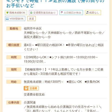
≪ジモトで時短！！≫近所の施設で身の回りの
お手伝いなど
職種未経験OK
交通費別途支給あり
土日祝日が休み
残業なし
WEB登録OK
派遣
福岡市中央区
勤務地
天神駅から---分／天神南駅から---分／西鉄平尾駅から---分／
薬院大通駅から---分
週4日～ ■曜日固定の相談OK！ ■希望の曜日があればご相談
曜日頻度
ください！
1日5時間からOK！■シフト例(1)8:00～13:00(2)10:00～
時間
15:00(3)12:00…
【積極採用中！】＊1年以上勤務している方が多数！ご応募
期間
から最短2～3日後の就業も相談可能です！
無資格未経験：時給1300円～ ■週払いOK ■扶養内OK
時給
交通費
交通費全額支給
介護関連
仕事内容
／無資格未経験から始める介護施設での生活サポート！＼
「話し相手になって、うんうんとうなずく」「天気が…