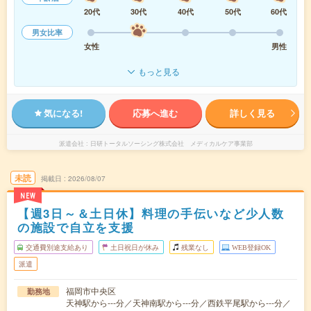
20代
30代
40代
50代
60代
男女比率
女性
男性
もっと見る
気になる!
応募へ進む
詳しく見る
派遣会社
日研トータルソーシング株式会社 メディカルケア事業部
未読
掲載日
2026/08/07
NEW
【週3日～＆土日休】料理の手伝いなど少人数
の施設で自立を支援
交通費別途支給あり
土日祝日が休み
残業なし
WEB登録OK
派遣
福岡市中央区
勤務地
天神駅から---分／天神南駅から---分／西鉄平尾駅から---分／