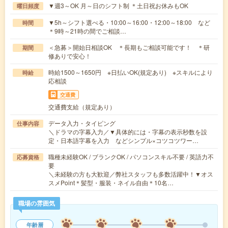
▼週3～OK 月～日のシフト制 ＊土日祝お休みもOK
曜日頻度
▼5h～シフト選べる・10:00～16:00・12:00～18:00 など
時間
＊9時～21時の間でご相談…
＜急募＞開始日相談OK ＊長期もご相談可能です！ ＊研
期間
修ありで安心！
時給1500～1650円 ※日払いOK(規定あり) ※スキルにより
時給
応相談
交通費
交通費支給（規定あり）
データ入力・タイピング
仕事内容
＼ドラマの字幕入力／▼具体的には・字幕の表示秒数を設
定・日本語字幕を入力 などシンプル×コツコツワー…
職種未経験OK / ブランクOK / パソコンスキル不要 / 英語力不
応募資格
要
＼未経験の方も大歓迎／弊社スタッフも多数活躍中！▼オス
スメPoint＊髪型・服装・ネイル自由＊10名…
職場の雰囲気
年齢層