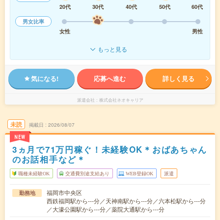
20代
30代
40代
50代
60代
男女比率
女性
男性
もっと見る
気になる!
応募へ進む
詳しく見る
派遣会社
株式会社ネオキャリア
未読
掲載日
2026/08/07
NEW
3ヵ月で71万円稼ぐ！未経験OK＊おばあちゃん
のお話相手など＊
職種未経験OK
交通費別途支給あり
WEB登録OK
派遣
福岡市中央区
勤務地
西鉄福岡駅から---分／天神南駅から---分／六本松駅から---分
／大濠公園駅から---分／薬院大通駅から---分