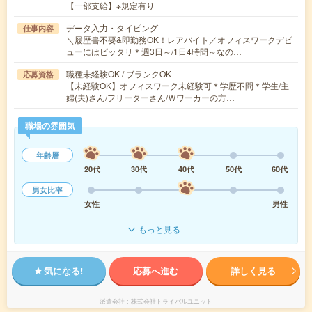
【一部支給】※規定有り
データ入力・タイピング
仕事内容
＼履歴書不要&即勤務OK！レアバイト／オフィスワークデビ
ューにはピッタリ＊週3日～/1日4時間～なの…
職種未経験OK / ブランクOK
応募資格
【未経験OK】オフィスワーク未経験可＊学歴不問＊学生/主
婦(夫)さん/フリーターさん/Ｗワーカーの方…
職場の雰囲気
年齢層
20代
30代
40代
50代
60代
男女比率
女性
男性
もっと見る
気になる!
応募へ進む
詳しく見る
派遣会社
株式会社トライバルユニット