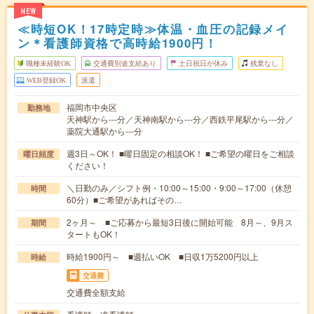
NEW
≪時短OK！17時定時≫体温・血圧の記録メイ
ン＊看護師資格で高時給1900円！
職種未経験OK
交通費別途支給あり
土日祝日が休み
残業なし
WEB登録OK
派遣
福岡市中央区
勤務地
天神駅から---分／天神南駅から---分／西鉄平尾駅から---分／
薬院大通駅から---分
週3日～OK！ ■曜日固定の相談OK！ ■ご希望の曜日をご相談
曜日頻度
ください！
＼日勤のみ／シフト例・10:00～15:00・9:00～17:00（休憩
時間
60分）■ご希望があればその…
2ヶ月～ ■ご応募から最短3日後に開始可能 8月～、9月ス
期間
タートもOK！
時給1900円～ ■週払いOK ■日収1万5200円以上
時給
交通費
交通費全額支給