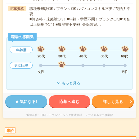
職種未経験OK / ブランクOK / パソコンスキル不要 / 英語力不
応募資格
要
■無資格・未経験OK！■年齢・学歴不問！ブランクOK!■10名
以上採用予定！■履歴書不要■社会保険完…
職場の雰囲気
年齢層
20代
30代
40代
50代
60代
男女比率
女性
男性
もっと見る
気になる!
応募へ進む
詳しく見る
派遣会社
日研トータルソーシング株式会社 メディカルケア事業部
未読