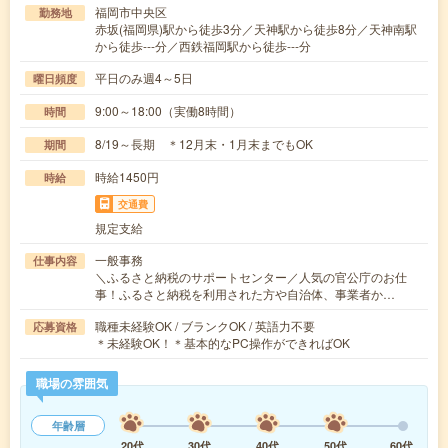
福岡市中央区
勤務地
赤坂(福岡県)駅から徒歩3分／天神駅から徒歩8分／天神南駅
から徒歩---分／西鉄福岡駅から徒歩---分
平日のみ週4～5日
曜日頻度
9:00～18:00（実働8時間）
時間
8/19～長期 ＊12月末・1月末までもOK
期間
時給1450円
時給
交通費
規定支給
一般事務
仕事内容
＼ふるさと納税のサポートセンター／人気の官公庁のお仕
事！ふるさと納税を利用された方や自治体、事業者か…
職種未経験OK / ブランクOK / 英語力不要
応募資格
＊未経験OK！＊基本的なPC操作ができればOK
職場の雰囲気
年齢層
20代
30代
40代
50代
60代