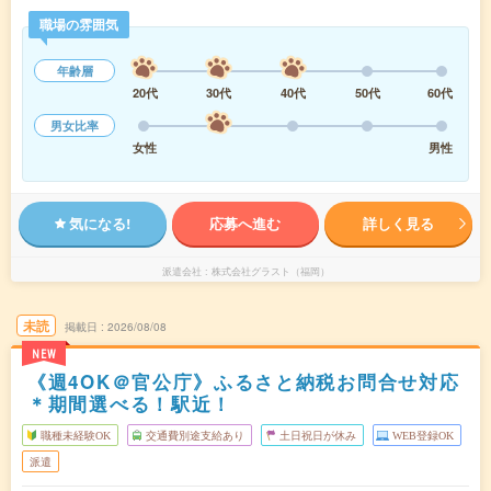
職場の雰囲気
年齢層
20代
30代
40代
50代
60代
男女比率
女性
男性
気になる!
応募へ進む
詳しく見る
派遣会社
株式会社グラスト（福岡）
未読
掲載日
2026/08/08
NEW
《週4OK＠官公庁》ふるさと納税お問合せ対応
＊期間選べる！駅近！
職種未経験OK
交通費別途支給あり
土日祝日が休み
WEB登録OK
派遣