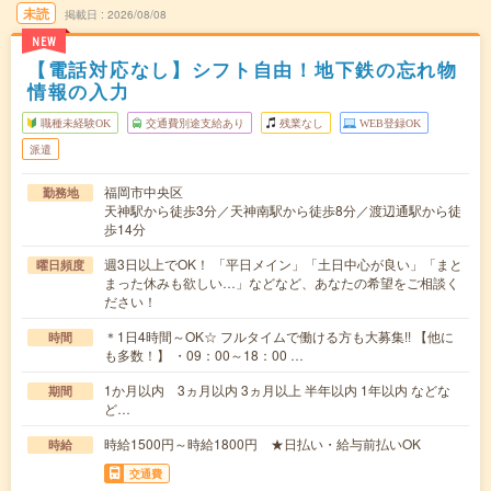
未読
掲載日
2026/08/08
NEW
【電話対応なし】シフト自由！地下鉄の忘れ物
情報の入力
職種未経験OK
交通費別途支給あり
残業なし
WEB登録OK
派遣
福岡市中央区
勤務地
天神駅から徒歩3分／天神南駅から徒歩8分／渡辺通駅から徒
歩14分
週3日以上でOK！ 「平日メイン」「土日中心が良い」「まと
曜日頻度
まった休みも欲しい…」などなど、あなたの希望をご相談く
ださい！
＊1日4時間～OK☆ フルタイムで働ける方も大募集!! 【他に
時間
も多数！】 ・09：00～18：00 …
1か月以内 3ヵ月以内 3ヵ月以上 半年以内 1年以内 などな
期間
ど…
時給1500円～時給1800円 ★日払い・給与前払いOK
時給
交通費