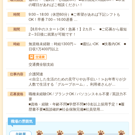
の曜日があればご相談ください！
9:00～18:00（休憩60分）■ご希望があれば下記シフトも
時間
OK！早番 7:00～16:00遅番 …
【8月中のスタートOK！急募！】2カ月～ ■ご応募から最短
期間
2～3日後に就業が可能です！
無資格未経験：時給1300円～ ■週払いOK ■扶養内OK ■
時給
日収1万400円以上
交通費
交通費全額支給
介護関連
仕事内容
≪自立した生活のための見守りやお手伝い！≫お年寄りが少
人数で生活する「グループホーム」。利用者さんが…
職種未経験OK / ブランクOK / パソコンスキル不要 / 英語力不
応募資格
要
■資格・経験・年齢不問■学歴不問■10名以上採用予定！■履
歴書不要■面談確約■社会保険完備■社員登用…
職場の雰囲気
年齢層