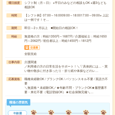
シフト制（月～日） ※平日のみなどの相談もOK ※週3なども
曜日頻度
相談OK
【シフト例】07:00～16:0009:00～18:0017:00～09:00※ 上記
時間
は一例です！そ…
即日～2ヶ月以上 ■開始日の相談OK！
期間
無資格の方：時給1350円～1687円 / 介護福祉士：時給1650
時給
円～2062円 / 初任者以上：時給1450円～1812円
交通費
全額支給
介護関連
仕事内容
／利用者の方の日常生活をサポート！＼▽具体的には…・買
い物や散歩に付き添ったり・折り紙や体操などのレ…
職種未経験OK / ブランクOK / パソコンスキル不要 / 英語力不
応募資格
要
＼無資格＊未経験OK／★年齢不問・ブランクOK★履歴書不
要・来社不要（電話登録OK）★社会保険完備＼…
職場の雰囲気
年齢層