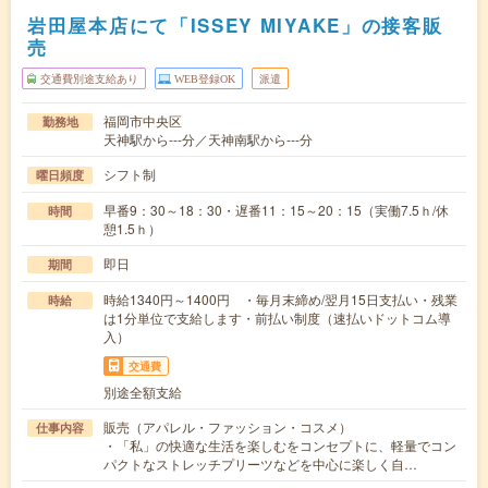
岩田屋本店にて「ISSEY MIYAKE」の接客販
売
交通費別途支給あり
WEB登録OK
派遣
福岡市中央区
勤務地
天神駅から---分／天神南駅から---分
シフト制
曜日頻度
早番9：30～18：30・遅番11：15～20：15（実働7.5ｈ/休
時間
憩1.5ｈ）
即日
期間
時給1340円～1400円 ・毎月末締め/翌月15日支払い・残業
時給
は1分単位で支給します・前払い制度（速払いドットコム導
入）
交通費
別途全額支給
販売（アパレル・ファッション・コスメ）
仕事内容
・「私」の快適な生活を楽しむをコンセプトに、軽量でコン
パクトなストレッチプリーツなどを中心に楽しく自…