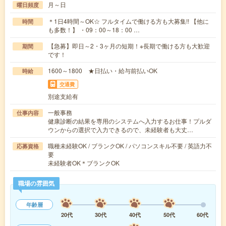
月～日
曜日頻度
＊1日4時間～OK☆ フルタイムで働ける方も大募集!! 【他に
時間
も多数！】 ・09：00～18：00 …
【急募】即日～2・3ヶ月の短期！※長期で働ける方も大歓迎
期間
です！
1600～1800 ★日払い・給与前払いOK
時給
交通費
別途支給有
一般事務
仕事内容
健康診断の結果を専用のシステムへ入力するお仕事！プルダ
ウンからの選択で入力できるので、未経験者も大丈…
職種未経験OK / ブランクOK / パソコンスキル不要 / 英語力不
応募資格
要
未経験者OK＊ブランクOK
職場の雰囲気
年齢層
20代
30代
40代
50代
60代