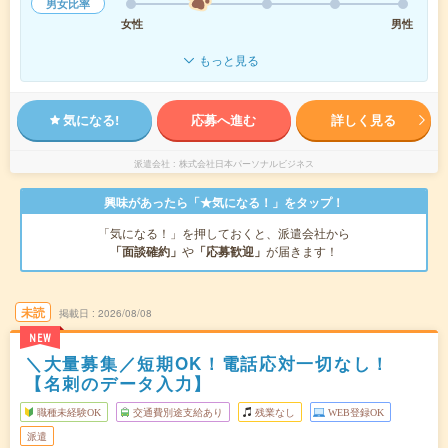
男女比率
女性
男性
もっと見る
気になる!
応募へ進む
詳しく見る
派遣会社
株式会社日本パーソナルビジネス
興味があったら「★気になる！」をタップ！
「気になる！」を押しておくと、派遣会社から
「面談確約」
や
「応募歓迎」
が届きます！
未読
掲載日
2026/08/08
NEW
＼大量募集／短期OK！電話応対一切なし！
【名刺のデータ入力】
職種未経験OK
交通費別途支給あり
残業なし
WEB登録OK
派遣