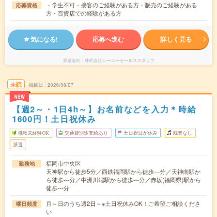
・学生不可・接客のご経験がある方・販売のご経験がある
応募資格
方・百貨店での経験がある方
気になる!
応募へ進む
詳しく見る
派遣会社
株式会社シーエーセールススタッフ
未読
掲載日
2026/08/07
NEW
【週2～・1日4h～】お名前などを入力＊時給
1600円！土日祝休み
職種未経験OK
交通費別途支給あり
土日祝日が休み
残業なし
派遣
福岡市中央区
勤務地
天神駅から徒歩5分／西鉄福岡駅から徒歩---分／天神南駅か
ら徒歩---分／中洲川端駅から徒歩---分／赤坂(福岡県)駅から
徒歩---分
月～日のうち週2日～※土日祝休みOK！ご希望ご相談くださ
曜日頻度
い