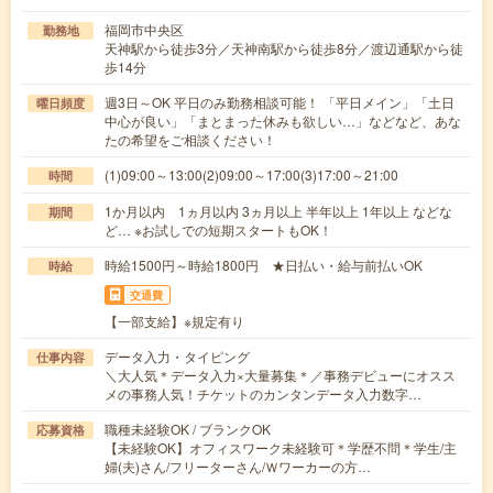
福岡市中央区
勤務地
天神駅から徒歩3分／天神南駅から徒歩8分／渡辺通駅から徒
歩14分
週3日～OK 平日のみ勤務相談可能！ 「平日メイン」「土日
曜日頻度
中心が良い」「まとまった休みも欲しい…」などなど、あな
たの希望をご相談ください！
(1)09:00～13:00(2)09:00～17:00(3)17:00～21:00
時間
1か月以内 1ヵ月以内 3ヵ月以上 半年以上 1年以上 などな
期間
ど… ※お試しでの短期スタートもOK！
時給1500円～時給1800円 ★日払い・給与前払いOK
時給
交通費
【一部支給】※規定有り
データ入力・タイピング
仕事内容
＼大人気＊データ入力×大量募集＊／事務デビューにオスス
メの事務人気！チケットのカンタンデータ入力数字…
職種未経験OK / ブランクOK
応募資格
【未経験OK】オフィスワーク未経験可＊学歴不問＊学生/主
婦(夫)さん/フリーターさん/Ｗワーカーの方…