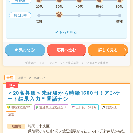
年齢層
20代
30代
40代
50代
60代
男女比率
女性
男性
もっと見る
気になる!
応募へ進む
詳しく見る
派遣会社
日研トータルソーシング株式会社 メディカルケア事業部
未読
掲載日
2026/08/07
NEW
＜20名募集＞未経験から時給1600円！アンケ
ート結果入力＊電話ナシ
職種未経験OK
交通費別途支給あり
土日祝日が休み
残業なし
派遣
福岡市中央区
勤務地
薬院駅から徒歩5分／渡辺通駅から徒歩5分／天神南駅から徒