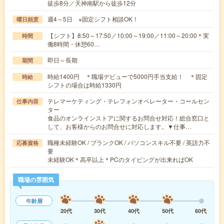
徒歩8分／天神南駅から徒歩12分
週4～5日 ※固定シフト相談OK！
曜日頻度
【シフト】8:50～17:50／10:00～19:00／11:00～20:00＊実
時間
働8時間・休憩60…
即日～長期
期間
時給1400円 ＊職場デビューで5000円手当支給！ ＊固定
時給
シフトの場合は時給1330円
テレマーケティング・テレフォンオペレーター・コールセン
仕事内容
ター
食品のオンラインストアに関するお問合せ対応！総合窓口と
して、お客様からのお問合せに対応します。▼仕事…
職種未経験OK / ブランクOK / パソコンスキル不要 / 英語力不
応募資格
要
未経験OK＊高卒以上＊PCのタイピングが出来ればOK
職場の雰囲気
年齢層
20代
30代
40代
50代
60代