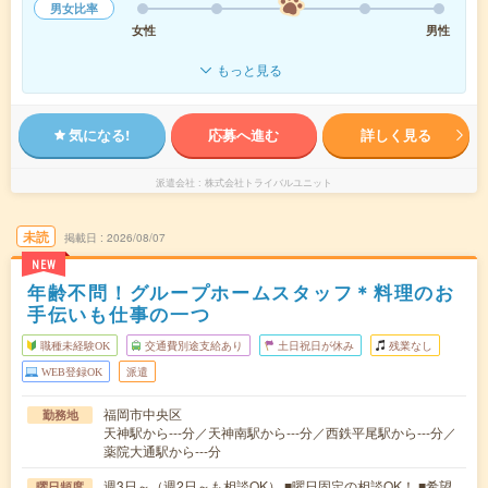
男女比率
女性
男性
もっと見る
気になる!
応募へ進む
詳しく見る
派遣会社
株式会社トライバルユニット
未読
掲載日
2026/08/07
NEW
年齢不問！グループホームスタッフ＊料理のお
手伝いも仕事の一つ
職種未経験OK
交通費別途支給あり
土日祝日が休み
残業なし
WEB登録OK
派遣
福岡市中央区
勤務地
天神駅から---分／天神南駅から---分／西鉄平尾駅から---分／
薬院大通駅から---分
週3日～（週2日～も相談OK） ■曜日固定の相談OK！ ■希望
曜日頻度