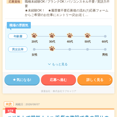
職種未経験OK / ブランクOK / パソコンスキル不要 / 英語力不
応募資格
要
★未経験OK！ ★履歴書不要応募後の流れ(1)応募フォーム
からご希望のお仕事にエントリー(2)お近く…
職場の雰囲気
年齢層
20代
30代
40代
50代
60代
男女比率
女性
男性
もっと見る
気になる!
応募へ進む
詳しく見る
派遣会社
株式会社ラブキャリア
未読
掲載日
2026/08/07
NEW