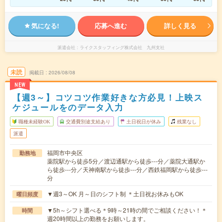
気になる!
応募へ進む
詳しく見る
派遣会社
ライクスタッフィング株式会社 九州支社
未読
掲載日
2026/08/08
NEW
【週3～】コツコツ作業好きな方必見！上映ス
ケジュールをのデータ入力
職種未経験OK
交通費別途支給あり
土日祝日が休み
残業なし
派遣
福岡市中央区
勤務地
薬院駅から徒歩5分／渡辺通駅から徒歩---分／薬院大通駅か
ら徒歩---分／天神南駅から徒歩---分／西鉄福岡駅から徒歩---
分
▼週3～OK 月～日のシフト制 ＊土日祝お休みもOK
曜日頻度
▼5h～シフト選べる＊9時～21時の間でご相談ください！＊
時間
週20時間以上の勤務をお願いします。