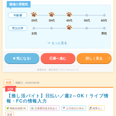
職場の雰囲気
年齢層
20代
30代
40代
50代
60代
男女比率
女性
男性
もっと見る
気になる!
応募へ進む
詳しく見る
派遣会社
株式会社トライバルユニット
未読
掲載日
2026/08/08
NEW
【推し活バイト】日払い／週2～OK！ライブ情
報・FCの情報入力
職種未経験OK
交通費別途支給あり
土日祝日が休み
残業なし
派遣