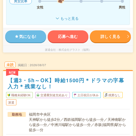
男女比率
女性
男性
もっと見る
気になる!
応募へ進む
詳しく見る
派遣会社
株式会社グラスト（福岡）
未読
掲載日
2026/08/07
NEW
【週3・5h～OK】時給1500円＊ドラマの字幕
入力＊残業なし！
職種未経験OK
交通費別途支給あり
土日祝日が休み
残業なし
派遣
福岡市中央区
勤務地
天神駅から徒歩2分／西鉄福岡駅から徒歩---分／天神南駅か
ら徒歩---分／中洲川端駅から徒歩---分／赤坂(福岡県)駅から
徒歩---分