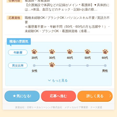
看護師・准看護師
仕事内容
【介護施設で体調などの記録がメイン＊看護師】▼具体的に
は…○体温、血圧などのチェック・記録○お薬の飲…
職種未経験OK / ブランクOK / パソコンスキル不要 / 英語力不
応募資格
要
≪履歴書不要≫・年齢不問（50代・60代の方も活躍中！）・
未経験OK・ブランクOK・看護師資格（准看…
職場の雰囲気
年齢層
20代
30代
40代
50代
60代
男女比率
女性
男性
もっと見る
気になる!
応募へ進む
詳しく見る
派遣会社
日研トータルソーシング株式会社 メディカルケア事業部 ナース派遣