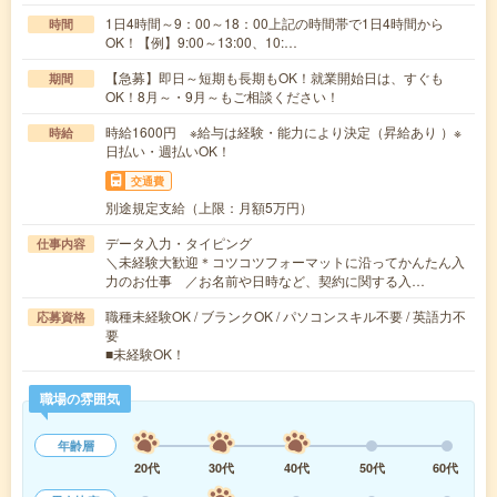
1日4時間～9：00～18：00上記の時間帯で1日4時間から
時間
OK！【例】9:00～13:00、10:…
【急募】即日～短期も長期もOK！就業開始日は、すぐも
期間
OK！8月～・9月～もご相談ください！
時給1600円 ※給与は経験・能力により決定（昇給あり ）※
時給
日払い・週払いOK！
交通費
別途規定支給（上限：月額5万円）
データ入力・タイピング
仕事内容
＼未経験大歓迎＊コツコツフォーマットに沿ってかんたん入
力のお仕事 ／お名前や日時など、契約に関する入…
職種未経験OK / ブランクOK / パソコンスキル不要 / 英語力不
応募資格
要
■未経験OK！
職場の雰囲気
年齢層
20代
30代
40代
50代
60代