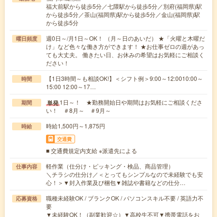
福大前駅から徒歩5分／七隈駅から徒歩5分／別府(福岡県)駅
から徒歩5分／茶山(福岡県)駅から徒歩5分／金山(福岡県)駅
から徒歩5分
週0日～/月1日～OK！ （月～日のあいだ） ★「火曜と木曜だ
曜日頻度
け」など色々な働き方ができます！ ★お仕事ゼロの週があっ
ても大丈夫。 働きたい日、お休みの希望はお気軽にご相談く
ださい！
【1日3時間～も相談OK!】＜シフト例＞9:00～12:0010:00～
時間
15:00 12:00～17…
1日～！ ★勤務開始日や期間はお気軽にご相談くださ
単発
期間
い！ ＃8月～ ＃9月～
時給1,500円～1,875円
時給
交通費
■ 交通費規定内支給 ※派遣先による
軽作業（仕分け・ピッキング・検品、商品管理）
仕事内容
＼チラシの仕分け／＜とってもシンプルなので未経験でも安
心！＞▼封入作業及び梱包▼雑誌や書籍などの仕分…
職種未経験OK / ブランクOK / パソコンスキル不要 / 英語力不
応募資格
要
▼未経験OK！（副業歓迎☆）▼高校生不可▼携帯電話をお