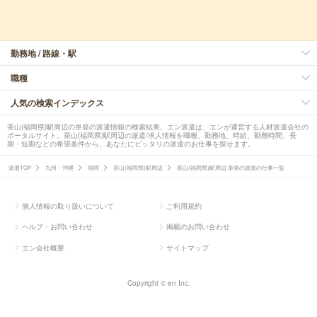
勤務地 / 路線・駅
職種
人気の検索インデックス
茶山(福岡県)駅周辺の単発の派遣情報の検索結果。エン派遣は、エンが運営する人材派遣会社の
ポータルサイト。茶山(福岡県)駅周辺の派遣/求人情報を職種、勤務地、時給、勤務時間、長
期・短期などの希望条件から、あなたにピッタリの派遣のお仕事を探せます。
派遣TOP
九州・沖縄
福岡
茶山(福岡県)駅周辺
茶山(福岡県)駅周辺 単発の派遣の仕事一覧
個人情報の取り扱いについて
ご利用規約
ヘルプ・お問い合わせ
掲載のお問い合わせ
エン会社概要
サイトマップ
Copyright © en Inc.