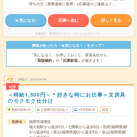
持ちの方（業務連絡に使用）※応募後のご連絡はメ…
気になる!
応募へ進む
詳しく見る
派遣会社
株式会社バイトレ（キャムコムグループ）
興味があったら「★気になる！」をタップ！
「気になる！」を押しておくと、派遣会社から
「面談確約」
や
「応募歓迎」
が届きます！
未読
掲載日
2026/08/08
NEW
＜時給1,500円～＊好きな時にお仕事＞文房具
のモクモク仕分け
職種未経験OK
交通費別途支給あり
WEB登録OK
派遣
福岡市城南区
勤務地
福大前駅から徒歩5分／七隈駅から徒歩5分／別府(福岡県)駅
から徒歩5分／茶山(福岡県)駅から徒歩5分／金山(福岡県)駅
から徒歩5分