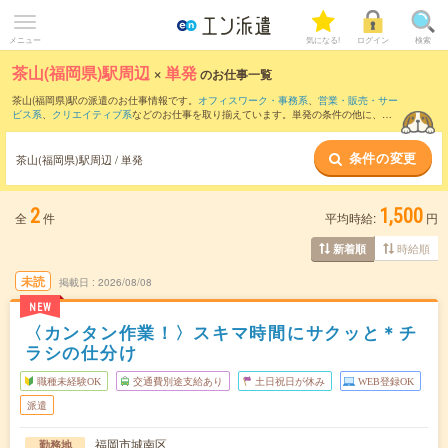
メニュー
気になる!
ログイン
検索
茶山(福岡県)駅周辺
×
単発
のお仕事一覧
茶山(福岡県)駅の派遣のお仕事情報です。
オフィスワーク・事務系
、
営業・販売・サー
ビス系
、
クリエイティブ系
などのお仕事を取り揃えています。単発の条件の他に、
交
通費別途支給あり
、
職種未経験OK
、
友だちと一緒の応募OK
などでもお探し頂けま
す。
条件の変更
茶山(福岡県)駅周辺 / 単発
2
1,500
全
件
平均時給:
円
時給順
新着順
未読
掲載日
2026/08/08
NEW
〈カンタン作業！〉スキマ時間にサクッと＊チ
ラシの仕分け
職種未経験OK
交通費別途支給あり
土日祝日が休み
WEB登録OK
派遣
福岡市城南区
勤務地