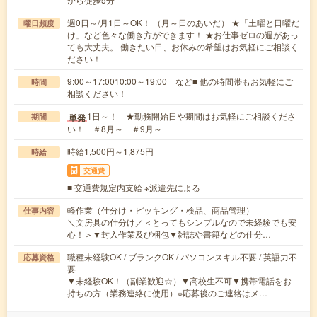
週0日～/月1日～OK！ （月～日のあいだ） ★「土曜と日曜だ
曜日頻度
け」など色々な働き方ができます！ ★お仕事ゼロの週があっ
ても大丈夫。 働きたい日、お休みの希望はお気軽にご相談く
ださい！
9:00～17:0010:00～19:00 など■ 他の時間帯もお気軽にご
時間
相談ください！
1日～！ ★勤務開始日や期間はお気軽にご相談くださ
単発
期間
い！ ＃8月～ ＃9月～
時給1,500円～1,875円
時給
交通費
■ 交通費規定内支給 ※派遣先による
軽作業（仕分け・ピッキング・検品、商品管理）
仕事内容
＼文房具の仕分け／＜とってもシンプルなので未経験でも安
心！＞▼封入作業及び梱包▼雑誌や書籍などの仕分…
職種未経験OK / ブランクOK / パソコンスキル不要 / 英語力不
応募資格
要
▼未経験OK！（副業歓迎☆）▼高校生不可▼携帯電話をお
持ちの方（業務連絡に使用）※応募後のご連絡はメ…