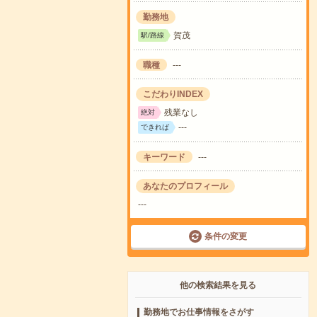
勤務地
賀茂
駅/路線
職種
---
こだわりINDEX
残業なし
絶対
---
できれば
キーワード
---
あなたのプロフィール
---
条件の変更
他の検索結果を見る
勤務地でお仕事情報をさがす