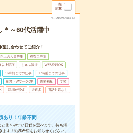
一括
応募
No.MPW1009996
＊～60代活躍中
希望に合わせてご紹介！
名以上の大量募集
複数名募集
0歳以上活躍
しゅふ歓迎
WEB登録OK
16時前までの仕事
17時前までの仕事
副業・WワークOK
医療福祉
学校
K
職場が禁煙
派遣多
電話対応なし
績あり！年齢不問
日など働きやすい日程を選べます。持ち帰
きます！勤務希望をお知らせください。