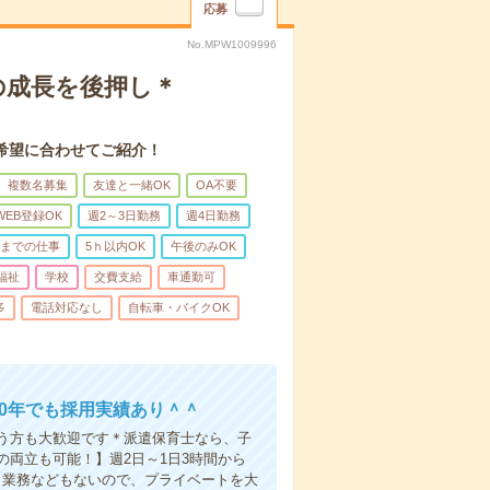
応募
No.MPW1009996
もの成長を後押し＊
希望に合わせてご紹介！
複数名募集
友達と一緒OK
OA不要
WEB登録OK
週2～3日勤務
週4日勤務
前までの仕事
5ｈ以内OK
午後のみOK
福祉
学校
交費支給
車通勤可
多
電話対応なし
自転車・バイクOK
30年でも採用実績あり＾＾
う方も大歓迎です＊派遣保育士なら、子
両立も可能！】週2日～1日3時間から
り業務などもないので、プライベートを大