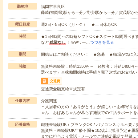
勤務地
福岡市早良区
藤崎(福岡県)駅から---分／野芥駅から---分／賀茂駅から-
曜日頻度
週2日～5日OK（月～金） ★土日休みOK
時間
★1日4時間～の時短シフトOK★スタート時間選べます！7:00～1
など
残業なし
！※Wワー…
つづきを見る
期間
開始日はご相談ください！ ★急募 ★職場が気に入
時給
無資格未経験：時給1350円～ 経験者：時給1400
選べます）※稼働開始時は手続き完了次第のお支払い
交通費
交通費全額支給※規定有
仕事内容
介護関連
＊入居者の方の「ありがとう」が嬉しい＊お年寄りを
ゃん、おばあちゃんが暮らす施設での生活サポートを
応募資格
職種未経験OK / ブランクOK / パソコンスキル不要 /
無資格・未経験OK年齢不問★10名以上採用予定★履
までに担当より電話・メールでご連絡2)電話で登録…