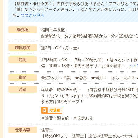
【履歴書・来社不要！】面倒な手続きはありません！スマホひとつで
「働いてみたらイメージと違った…」なんてことが無いように、お仕
想…
つづきを見る
勤務地
福岡市早良区
西新駅から---分／藤崎(福岡県)駅から---分／室見駅から-
曜日頻度
週2日～OK（月～金）
時間
1日3時間～OK！（7時～20時の間）▼選べるシフト
備・10時～13時：園児の見守り～お昼の補助・…
つづ
期間
最短2ヶ月～長期 ★急募 ★当月～、さらに先のス
時給
経験者：時給1550円～ （有資格未経験は時給150
り（月払いも選べます）※稼働開始時は手続き完了次
きる方は100円アップ！
交通費
交通費全額支給 ※規定あり
仕事内容
保育士
【時短OK!フリー保育士】担任の保育士さんのサポ