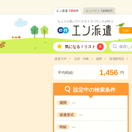
エン派遣
7355
件
エンバイト
12362
件
ちょうど良いワークライフバランスが叶う
九州・
気になる！リスト
0
保存し
派遣TOP
九州・沖縄
福岡
賀茂駅周辺
,
1
4
5
6
平均時給:
円
設定中の検索条件
期間
---
派遣形式
---
時給
---