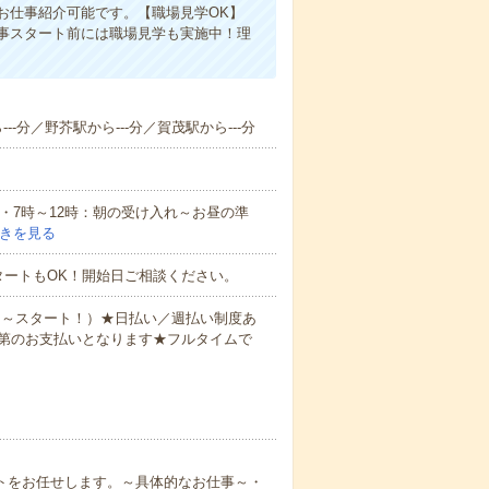
お仕事紹介可能です。【職場見学OK】
事スタート前には職場見学も実施中！理
--分／野芥駅から---分／賀茂駅から---分
例・7時～12時：朝の受け入れ～お昼の準
きを見る
タートもOK！開始日ご相談ください。
0円～スタート！）★日払い／週払い制度あ
第のお支払いとなります★フルタイムで
ートをお任せします。～具体的なお仕事～・