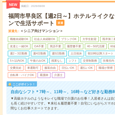
NEW
掲載日
2026/08/06
福岡市早良区【週2日～】ホテルライク
ンで生活サポート
派遣
＜シニア向けマンション＞
派遣先
職種未経験OK
社会人未経験OK
ブランクOK
大学生歓迎
既卒第二
友達と一緒OK
OA不要
英語不要
履歴書不要
40～50代活躍
6
週2～3日勤務
週4日勤務
週5日勤務
土日祝休
朝10時以降スタート
5ｈ以内OK
午後のみOK
残業なし
シフト
交替制勤務
扶養控内
交費支給
車通勤可
服装自由
日払いOK
週払いOK
職場が禁煙
自転車・バイクOK
看護師
介護士
ここがポイント！
自由なシフト＊7時～、11時～、16時～など好きな勤務
▼高級ホテルのようなキレイな職場で介護のお仕事！入居者さんは自
も長く続けやすいです。▼来社＆履歴書不要！自宅にいながらスマホ
間なくお仕事スタートできます。