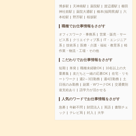
博多駅
天神南駅
薬院駅
渡辺通駅
櫛田
神社前駅
薬院大通駅
橋本(福岡県)駅
六
本松駅
野芥駅
桜坂駅
職種でお仕事情報をさがす
オフィスワーク・事務系
営業・販売・サー
ビス系
クリエイティブ系
IT・エンジニア
系
技術系
医療・介護・福祉・教育系
軽
作業・物流・工場・その他
こだわりでお仕事情報をさがす
短期
単発
職種未経験OK
10名以上の大
量募集
友だちと一緒の応募OK
在宅・リモ
ートワーク
週2～3日勤務
週4日勤務
土
日祝のみ勤務
副業・WワークOK
交通費別
途支給あり
語学力が活かせる
人気のワードでお仕事情報をさがす
急募
年齢不問
財団法人
英語
書類チェ
ック
テレビ局
封入
大学