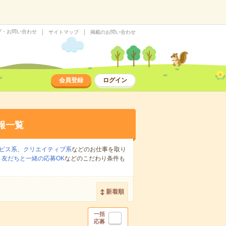
プ・お問い合わせ
サイトマップ
掲載のお問い合わせ
会員登録
ログイン
報一覧
ビス系
、
クリエイティブ系
などのお仕事を取り
、
友だちと一緒の応募OK
などのこだわり条件も
新着順
一括
応募