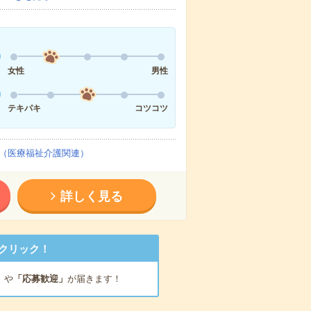
女性
男性
テキパキ
コツコツ
（医療福祉介護関連）
詳しく見る
クリック！
」
や
「応募歓迎」
が届きます！