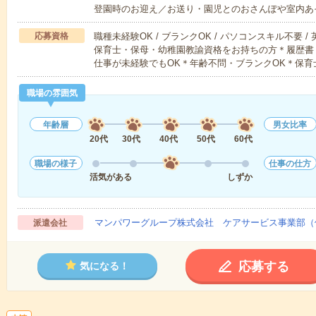
登園時のお迎え／お送り・園児とのおさんぽや室内あ
応募資格
職種未経験OK / ブランクOK / パソコンスキル不要 /
保育士・保母・幼稚園教諭資格をお持ちの方＊履歴書
仕事が未経験でもOK＊年齢不問・ブランクOK＊保育
職場の雰囲気
年齢層
男女比率
20代
30代
40代
50代
60代
職場の様子
仕事の仕方
活気がある
しずか
マンパワーグループ株式会社 ケアサービス事業部（
派遣会社
応募する
気になる！