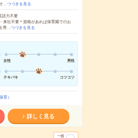
そ…
つづきを見る
 英語力不要
・来社不要＊資格があれば保育園でのお
士専…
つづきを見る
女性
男性
テキパキ
コツコツ
保育）
詳しく見る
一括