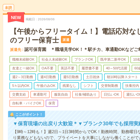
未読
NEW
掲載日
2026/08/06
【午後からフリータイム！】電話応対なし
のフリー保育士
派遣
認可保育園 ＊職場見学OK！＊駅チカ、車通勤OKなどご
派遣先
職種未経験OK
社会人未経験OK
ブランクOK
既卒第二新卒OK
10
友達と一緒OK
OA不要
英語不要
履歴書不要
40～50代活躍
6
週2～3日勤務
週4日勤務
週5日勤務
土日祝休
朝10時以降スタート
5ｈ以内OK
午後のみOK
残業なし
シフト
交替制勤務
扶養控内
交費支給
車通勤可
服装自由
社食/補助あり
日払いOK
週払いO
自転車・バイクOK
保育
ここがポイント！
▼保育現場の出戻り大歓迎＊▼ブランク30年でも採用実
【9時～12時も！】週2日～1日3時間からでOK！勤務時間、勤務曜
り業務などもないので、プライベートを大事にしながら働くことがで