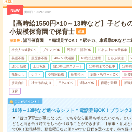
未読
NEW
掲載日
2026/08/05
【高時給1550円×10～13時など】子ど
小規模保育園で保育士
派遣
認可保育園 ＊職場見学OK！＊駅チカ、車通勤OKなどご
派遣先
社会人未経験OK
ブランクOK
既卒第二新卒OK
10名以上の大量募集
英語不要
履歴書不要
40～50代活躍
60歳以上活躍
しゅふ歓迎
週5日勤務
土日祝休
朝10時以降スタート
16時前までの仕事
17時
残業なし
シフト
交替制勤務
扶養控内
副業・WワークOK
医療
服装自由
社食/補助あり
日払いOK
週払いOK
職場が禁煙
派遣
保育
ここがポイント！
10時～13時など選べるシフト＊電話登録OK！ブランク
▼「昔は保育士が嫌になった…でも今なら復帰も考えたいかも」とい
どもと向き合う時間をしっかり取ることができます。【家事・育児との
でOK！勤務時間、勤務曜日など働きやすい日程を選べます。持ち帰