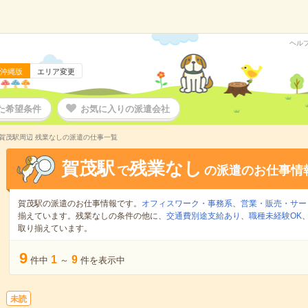
ヘル
沖縄版
エリア変更
た希望条件
お気に入りの派遣会社
賀茂駅周辺 残業なしの派遣の仕事一覧
賀茂駅
残業なし
で
の派遣のお仕事情
賀茂駅の派遣のお仕事情報です。
オフィスワーク・事務系
、
営業・販売・サー
揃えています。残業なしの条件の他に、
交通費別途支給あり
、
職種未経験OK
取り揃えています。
9
1
9
件中
～
件を表示中
未読