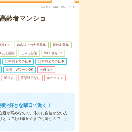
No.MNPWKO865002-14
な高齢者マンショ
新卒OK
10名以上の大量募集
複数名募集
0歳以上活躍
しゅふ歓迎
WEB登録OK
16時前までの仕事
17時前までの仕事
副業・WワークOK
医療福祉
派遣多
電話対応なし
ルーティン
時間×好きな曜日で働く！
立度が高めなので、体力に自信がない方
ひとつでお仕事紹介まで可能なので、手