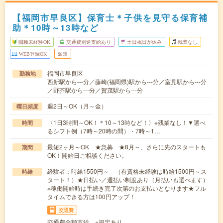
【福岡市早良区】保育士＊子供を見守る保育補
助＊10時～13時など
職種未経験OK
交通費別途支給あり
土日祝日が休み
残業なし
WEB登録OK
派遣
福岡市早良区
勤務地
西新駅から---分／藤崎(福岡県)駅から---分／室見駅から---分
／野芥駅から---分／賀茂駅から---分
週2日～OK（月～金）
曜日頻度
〈1日3時間～OK！＊10～13時など！〉※残業なし！▼選べ
時間
るシフト例（7時～20時の間）・7時～1…
最短2ヶ月～OK ★急募 ★8月～、さらに先のスタートも
期間
OK！開始日ご相談ください。
経験者：時給1550円～ （有資格未経験は時給1500円～ス
時給
タート！）★日払い／週払い制度あり（月払いも選べます）
※稼働開始時は手続き完了次第のお支払いとなります★フル
タイムできる方は100円アップ！
交通費
交通費全額支給 ※規定あり