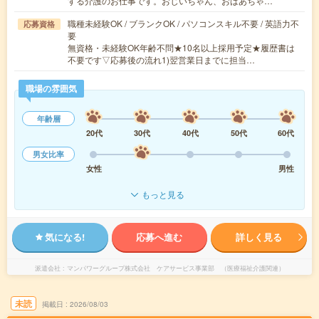
する介護のお仕事です。おじいちゃん、おばあちゃ…
職種未経験OK / ブランクOK / パソコンスキル不要 / 英語力不
応募資格
要
無資格・未経験OK年齢不問★10名以上採用予定★履歴書は
不要です▽応募後の流れ1)翌営業日までに担当…
職場の雰囲気
年齢層
20代
30代
40代
50代
60代
男女比率
女性
男性
もっと見る
気になる!
応募へ進む
詳しく見る
派遣会社
マンパワーグループ株式会社 ケアサービス事業部 （医療福祉介護関連）
未読
掲載日
2026/08/03