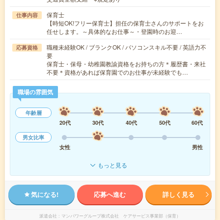
保育士
仕事内容
【時短OK!フリー保育士】担任の保育士さんのサポートをお
任せします。～具体的なお仕事～・登園時のお迎…
職種未経験OK / ブランクOK / パソコンスキル不要 / 英語力不
応募資格
要
保育士・保母・幼稚園教諭資格をお持ちの方＊履歴書・来社
不要＊資格があれば保育園でのお仕事が未経験でも…
職場の雰囲気
年齢層
20代
30代
40代
50代
60代
男女比率
女性
男性
もっと見る
気になる!
応募へ進む
詳しく見る
派遣会社
マンパワーグループ株式会社 ケアサービス事業部（保育）