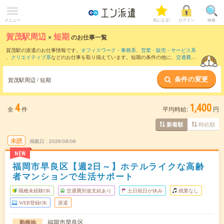
メニュー
気になる!
ログイン
検索
賀茂駅周辺
×
短期
のお仕事一覧
賀茂駅の派遣のお仕事情報です。
オフィスワーク・事務系
、
営業・販売・サービス系
、
クリエイティブ系
などのお仕事を取り揃えています。短期の条件の他に、
交通費別
途支給あり
、
職種未経験OK
、
友だちと一緒の応募OK
などでもお探し頂けます。
条件の変更
賀茂駅周辺 / 短期
4
1,400
全
件
平均時給:
円
時給順
新着順
未読
掲載日
2026/08/06
NEW
福岡市早良区【週2日～】ホテルライクな高齢
者マンションで生活サポート
職種未経験OK
交通費別途支給あり
土日祝日が休み
残業なし
WEB登録OK
派遣
福岡市早良区
勤務地