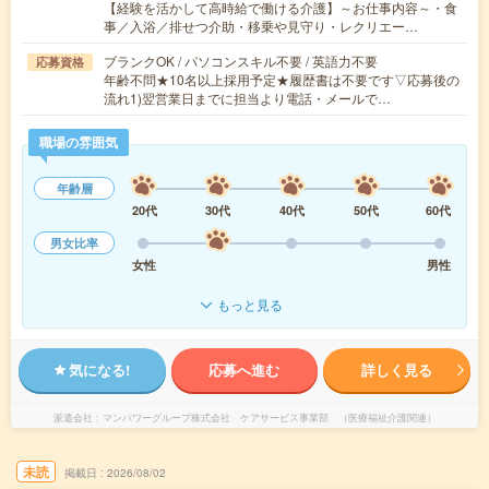
【経験を活かして高時給で働ける介護】～お仕事内容～・食
事／入浴／排せつ介助・移乗や見守り・レクリエー…
ブランクOK / パソコンスキル不要 / 英語力不要
応募資格
年齢不問★10名以上採用予定★履歴書は不要です▽応募後の
流れ1)翌営業日までに担当より電話・メールで…
職場の雰囲気
年齢層
20代
30代
40代
50代
60代
男女比率
女性
男性
もっと見る
気になる!
応募へ進む
詳しく見る
派遣会社
マンパワーグループ株式会社 ケアサービス事業部 （医療福祉介護関連）
未読
掲載日
2026/08/02