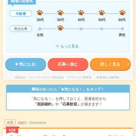
職場の雰囲気
年齢層
20代
30代
40代
50代
60代
男女比率
女性
男性
もっと見る
気になる!
応募へ進む
詳しく見る
派遣会社
マンパワーグループ株式会社 ケアサービス事業部 （医療福祉介護関連）
興味があったら「★気になる！」をタップ！
「気になる！」を押しておくと、派遣会社から
「面談確約」
や
「応募歓迎」
が届きます！
未読
掲載日
2026/08/04
NEW