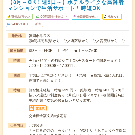
【8月～OK！週2日～】ホテルライクな高齢者
マンションで生活サポート＊時短OK
職種未経験OK
交通費別途支給あり
土日祝日が休み
残業なし
WEB登録OK
派遣
福岡市早良区
勤務地
藤崎(福岡県)駅から---分／野芥駅から---分／賀茂駅から---分
週2日～5日OK（月～金） ★土日休みOK
曜日頻度
★1日4時間～の時短シフトOK★スタート時間選べます！
時間
7:00～16:009:00～17:0011:…
開始日はご相談ください！ ★急募 ★職場が気に入れば、
期間
長期でも働けます！
無資格未経験：時給1350円～ 経験者：時給1400円～★日
時給
払い／週払い制度あり（月払いも選べます）※稼働開始時は
手続き完了次第のお支払いとなります。
交通費
交通費全額支給※規定有
介護関連
仕事内容
＊入居者の方の「ありがとう」が嬉しい＊お年寄りを笑顔に