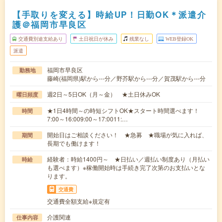
【手取りを変える】時給UP！日勤OK＊派遣介
護＠福岡市早良区
交通費別途支給あり
土日祝日が休み
残業なし
WEB登録OK
派遣
福岡市早良区
勤務地
藤崎(福岡県)駅から---分／野芥駅から---分／賀茂駅から---分
週2日～5日OK（月～金） ★土日休みOK
曜日頻度
★1日4時間～の時短シフトOK★スタート時間選べます！
時間
7:00～16:009:00～17:0011:…
開始日はご相談ください！ ★急募 ★職場が気に入れば、
期間
長期でも働けます！
経験者：時給1400円～ ★日払い／週払い制度あり（月払い
時給
も選べます）※稼働開始時は手続き完了次第のお支払いとな
ります。
交通費
交通費全額支給※規定有
介護関連
仕事内容