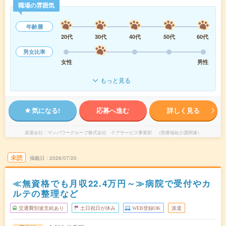
職場の雰囲気
年齢層
20代
30代
40代
50代
60代
男女比率
女性
男性
もっと見る
気になる!
応募へ進む
詳しく見る
派遣会社
マンパワーグループ株式会社 ケアサービス事業部 （医療福祉介護関連）
未読
掲載日
2026/07/20
≪無資格でも月収22.4万円～≫病院で受付やカ
ルテの整理など
交通費別途支給あり
土日祝日が休み
WEB登録OK
派遣