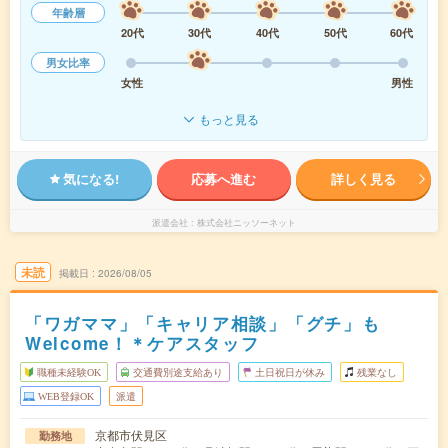
年齢層
20代
30代
40代
50代
60代
男女比率
女性
男性
もっと見る
気になる!
応募へ進む
詳しく見る
派遣会社
株式会社ニッソーネット
未読
掲載日
2026/08/05
「ワガママ」「キャリア相談」「グチ」も
Welcome！＊ケアスタッフ
職種未経験OK
交通費別途支給あり
土日祝日が休み
残業なし
WEB登録OK
派遣
京都市伏見区
勤務地