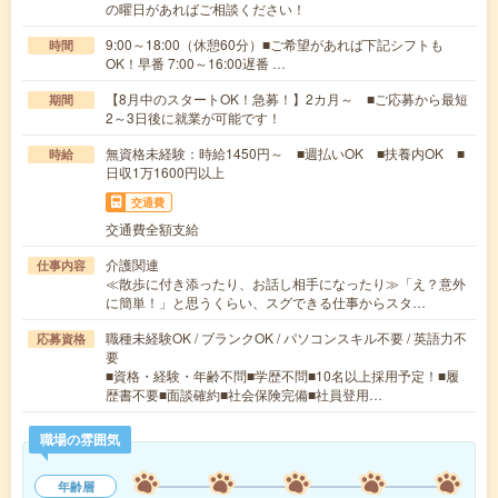
の曜日があればご相談ください！
9:00～18:00（休憩60分）■ご希望があれば下記シフトも
時間
OK！早番 7:00～16:00遅番 …
【8月中のスタートOK！急募！】2カ月～ ■ご応募から最短
期間
2～3日後に就業が可能です！
無資格未経験：時給1450円～ ■週払いOK ■扶養内OK ■
時給
日収1万1600円以上
交通費
交通費全額支給
介護関連
仕事内容
≪散歩に付き添ったり、お話し相手になったり≫「え？意外
に簡単！」と思うくらい、スグできる仕事からスタ…
職種未経験OK / ブランクOK / パソコンスキル不要 / 英語力不
応募資格
要
■資格・経験・年齢不問■学歴不問■10名以上採用予定！■履
歴書不要■面談確約■社会保険完備■社員登用…
職場の雰囲気
年齢層