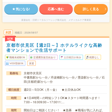
気になる!
応募へ進む
詳しく見る
派遣会社
日研トータルソーシング株式会社 メディカルケア事業部
未読
掲載日
2026/08/07
NEW
京都市伏見区【週2日～】ホテルライクな高齢
者マンションで生活サポート
職種未経験OK
交通費別途支給あり
土日祝日が休み
残業なし
WEB登録OK
派遣
京都市伏見区
勤務地
中書島駅から---分／丹波橋駅から---分／墨染駅から---分／石
田(京都府)駅から---分
週2日～5日OK（月～金） ★土日休みOK
曜日頻度
★1日4時間～の時短シフトOK★スタート時間選べます！
時間
7:00～16:009:00～17:0011:…
開始日はご相談ください！ ★急募 ★職場が気に入れば、
期間