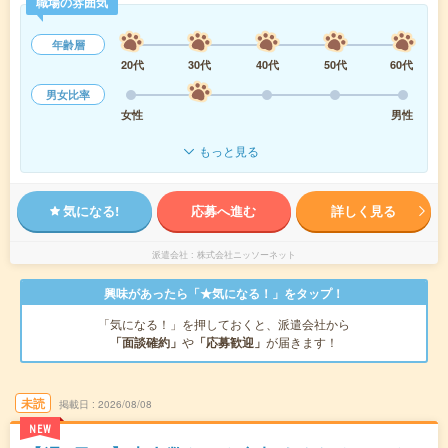
職場の雰囲気
年齢層
20代
30代
40代
50代
60代
男女比率
女性
男性
もっと見る
気になる!
応募へ進む
詳しく見る
派遣会社
株式会社ニッソーネット
興味があったら「★気になる！」をタップ！
「気になる！」を押しておくと、派遣会社から
「面談確約」
や
「応募歓迎」
が届きます！
未読
掲載日
2026/08/08
NEW