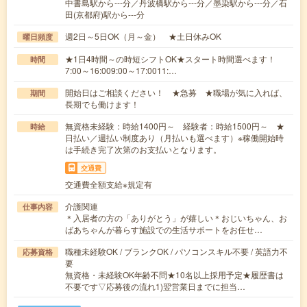
中書島駅から---分／丹波橋駅から---分／墨染駅から---分／石
田(京都府)駅から---分
週2日～5日OK（月～金） ★土日休みOK
曜日頻度
★1日4時間～の時短シフトOK★スタート時間選べます！
時間
7:00～16:009:00～17:0011:…
開始日はご相談ください！ ★急募 ★職場が気に入れば、
期間
長期でも働けます！
無資格未経験：時給1400円～ 経験者：時給1500円～ ★
時給
日払い／週払い制度あり（月払いも選べます）※稼働開始時
は手続き完了次第のお支払いとなります。
交通費
交通費全額支給※規定有
介護関連
仕事内容
＊入居者の方の「ありがとう」が嬉しい＊おじいちゃん、お
ばあちゃんが暮らす施設での生活サポートをお任せ…
職種未経験OK / ブランクOK / パソコンスキル不要 / 英語力不
応募資格
要
無資格・未経験OK年齢不問★10名以上採用予定★履歴書は
不要です▽応募後の流れ1)翌営業日までに担当…