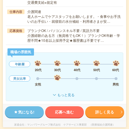
交通費支給※規定有
介護関連
仕事内容
老人ホームでケアスタッフをお願いします。・食事やお手洗
いのお手伝い・就寝前の水分補給・利用者さまが安…
ブランクOK / パソコンスキル不要 / 英語力不要
応募資格
介護経験のある方（無資格でもOK！）ブランクOK年齢・学
歴不問★10名以上採用予定★履歴書は不要です…
職場の雰囲気
年齢層
20代
30代
40代
50代
60代
男女比率
女性
男性
もっと見る
気になる!
応募へ進む
詳しく見る
派遣会社
マンパワーグループ株式会社 ケアサービス事業部 （医療福祉介護関連）