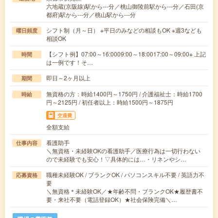
六地蔵(京阪線)駅から---分／桃山御陵前駅から---分／石田(京
都府)駅から---分／桃山駅から---分
シフト制（月～日） ※平日のみなどの相談もOK ※週3なども
曜日頻度
相談OK
【シフト例】07:00～16:0009:00～18:0017:00～09:00※ 上記
時間
は一例です！そ…
即日～2ヶ月以上
期間
無資格の方：時給1400円～1750円 / 介護福祉士：時給1700
時給
円～2125円 / 初任者以上：時給1500円～1875円
交通費
全額支給
看護助手
仕事内容
＼無資格・未経験OKの看護助手／医療行為は一切行わない
ので未経験でも安心！▽具体的には…・リネンやシ…
職種未経験OK / ブランクOK / パソコンスキル不要 / 英語力不
応募資格
要
＼無資格＊未経験OK／★年齢不問・ブランクOK★履歴書不
要・来社不要（電話登録OK）★社会保険完備＼…