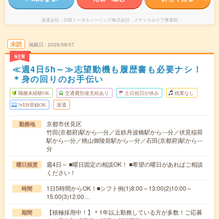
派遣会社
日研トータルソーシング株式会社 メディカルケア事業部
未読
掲載日
2026/08/07
NEW
≪週4日5h～≫志望動機も履歴書も必要ナシ！
＊身の回りのお手伝い
職種未経験OK
交通費別途支給あり
土日祝日が休み
残業なし
WEB登録OK
派遣
京都市伏見区
勤務地
竹田(京都府)駅から---分／近鉄丹波橋駅から---分／伏見稲荷
駅から---分／桃山御陵前駅から---分／石田(京都府)駅から---
分
週4日～ ■曜日固定の相談OK！ ■希望の曜日があればご相談
曜日頻度
ください！
1日5時間からOK！■シフト例(1)8:00～13:00(2)10:00～
時間
15:00(3)12:00…
【積極採用中！】＊1年以上勤務している方が多数！ご応募
期間