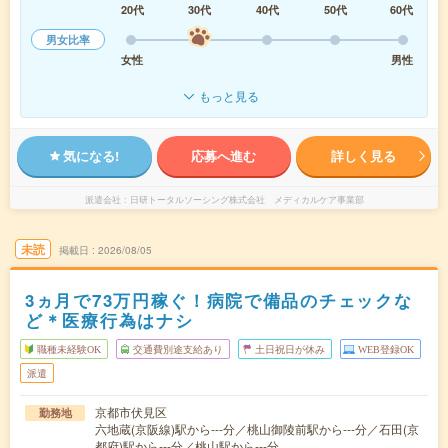
20代
30代
40代
50代
60代
男女比率
女性
男性
もっと見る
気になる!
応募へ進む
詳しく見る
派遣会社
日研トータルソーシング株式会社 メディカルケア事業部
未読
掲載日
2026/08/05
3ヵ月で73万円稼ぐ！病院で備品のチェックな
ど＊医療行為はナシ
職種未経験OK
交通費別途支給あり
土日祝日が休み
WEB登録OK
派遣
京都市伏見区
勤務地
六地蔵(京阪線)駅から---分／桃山御陵前駅から---分／石田(京
都府)駅から---分／桃山駅から---分