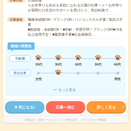
仕事内容
≪お年寄りも自分も笑顔になれる介護の仕事！≫＊お年寄り
が昼間だけ生活のサポートを受けたり、気分転換で…
職種未経験OK / ブランクOK / パソコンスキル不要 / 英語力不
応募資格
要
■無資格・未経験OK！■年齢・学歴不問！ブランクOK!■10名
以上採用予定！■履歴書不要■社会保険完…
職場の雰囲気
年齢層
20代
30代
40代
50代
60代
男女比率
女性
男性
もっと見る
気になる!
応募へ進む
詳しく見る
派遣会社
日研トータルソーシング株式会社 メディカルケア事業部