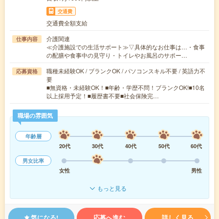
交通費
交通費全額支給
介護関連
仕事内容
≪介護施設での生活サポート≫▽具体的なお仕事は…・食事
の配膳や食事中の見守り・トイレやお風呂のサポー…
職種未経験OK / ブランクOK / パソコンスキル不要 / 英語力不
応募資格
要
■無資格・未経験OK！■年齢・学歴不問！ブランクOK!■10名
以上採用予定！■履歴書不要■社会保険完…
職場の雰囲気
年齢層
20代
30代
40代
50代
60代
男女比率
女性
男性
もっと見る
気になる!
応募へ進む
詳しく見る