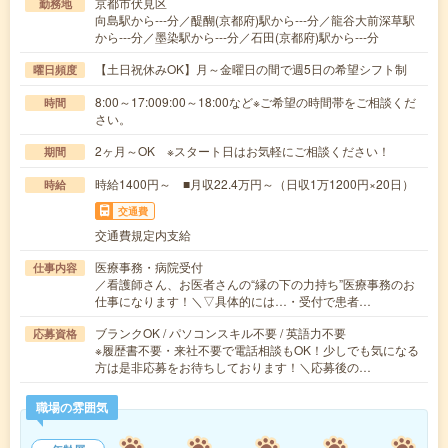
京都市伏見区
勤務地
向島駅から---分／醍醐(京都府)駅から---分／龍谷大前深草駅
から---分／墨染駅から---分／石田(京都府)駅から---分
【土日祝休みOK】月～金曜日の間で週5日の希望シフト制
曜日頻度
8:00～17:009:00～18:00など※ご希望の時間帯をご相談くだ
時間
さい。
2ヶ月～OK ※スタート日はお気軽にご相談ください！
期間
時給1400円～ ■月収22.4万円～（日収1万1200円×20日）
時給
交通費
交通費規定内支給
医療事務・病院受付
仕事内容
／看護師さん、お医者さんの“縁の下の力持ち”医療事務のお
仕事になります！＼▽具体的には…・受付で患者…
ブランクOK / パソコンスキル不要 / 英語力不要
応募資格
※履歴書不要・来社不要で電話相談もOK！少しでも気になる
方は是非応募をお待ちしております！＼応募後の…
職場の雰囲気