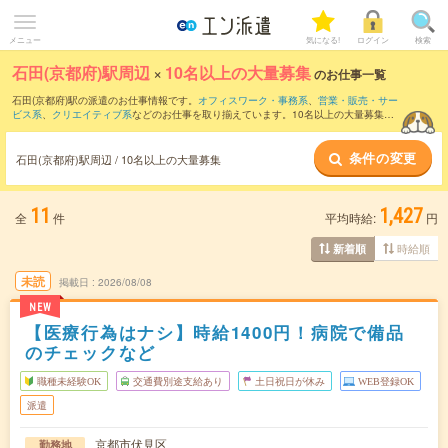
メニュー
気になる!
ログイン
検索
石田(京都府)駅周辺
×
10名以上の大量募集
のお仕事一覧
石田(京都府)駅の派遣のお仕事情報です。
オフィスワーク・事務系
、
営業・販売・サー
ビス系
、
クリエイティブ系
などのお仕事を取り揃えています。10名以上の大量募集の
条件の他に、
交通費別途支給あり
、
職種未経験OK
、
友だちと一緒の応募OK
などのこ
だわり条件も取り揃えています。
条件の変更
石田(京都府)駅周辺 / 10名以上の大量募集
11
1,427
全
件
平均時給:
円
時給順
新着順
未読
掲載日
2026/08/08
NEW
【医療行為はナシ】時給1400円！病院で備品
のチェックなど
職種未経験OK
交通費別途支給あり
土日祝日が休み
WEB登録OK
派遣
京都市伏見区
勤務地