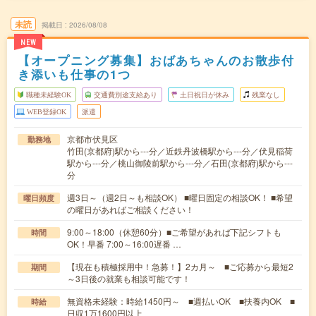
未読
掲載日
2026/08/08
NEW
【オープニング募集】おばあちゃんのお散歩付
き添いも仕事の1つ
職種未経験OK
交通費別途支給あり
土日祝日が休み
残業なし
WEB登録OK
派遣
京都市伏見区
勤務地
竹田(京都府)駅から---分／近鉄丹波橋駅から---分／伏見稲荷
駅から---分／桃山御陵前駅から---分／石田(京都府)駅から---
分
週3日～（週2日～も相談OK） ■曜日固定の相談OK！ ■希望
曜日頻度
の曜日があればご相談ください！
9:00～18:00（休憩60分）■ご希望があれば下記シフトも
時間
OK！早番 7:00～16:00遅番 …
【現在も積極採用中！急募！】2カ月～ ■ご応募から最短2
期間
～3日後の就業も相談可能です！
無資格未経験：時給1450円～ ■週払いOK ■扶養内OK ■
時給
日収1万1600円以上