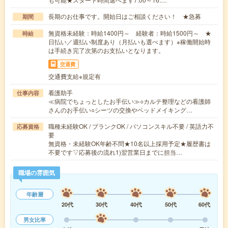
長期のお仕事です。開始日はご相談ください！ ★急募
期間
無資格未経験：時給1400円～ 経験者：時給1500円～ ★
時給
日払い／週払い制度あり（月払いも選べます）※稼働開始時
は手続き完了次第のお支払いとなります。
交通費
交通費支給※規定有
看護助手
仕事内容
≪病院でちょっとしたお手伝い≫○カルテ整理などの看護師
さんのお手伝い○シーツの交換やベッドメイキング…
職種未経験OK / ブランクOK / パソコンスキル不要 / 英語力不
応募資格
要
無資格・未経験OK年齢不問★10名以上採用予定★履歴書は
不要です▽応募後の流れ1)翌営業日までに担当…
職場の雰囲気
年齢層
20代
30代
40代
50代
60代
男女比率