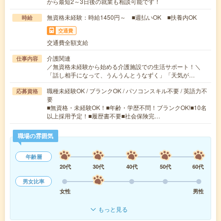
から最短2～3日後の就業も相談可能です！
無資格未経験：時給1450円～ ■週払いOK ■扶養内OK
時給
交通費
交通費全額支給
介護関連
仕事内容
／無資格未経験から始める介護施設での生活サポート！＼
「話し相手になって、うんうんとうなずく」「天気が…
職種未経験OK / ブランクOK / パソコンスキル不要 / 英語力不
応募資格
要
■無資格・未経験OK！■年齢・学歴不問！ブランクOK!■10名
以上採用予定！■履歴書不要■社会保険完…
職場の雰囲気
年齢層
20代
30代
40代
50代
60代
男女比率
女性
男性
もっと見る