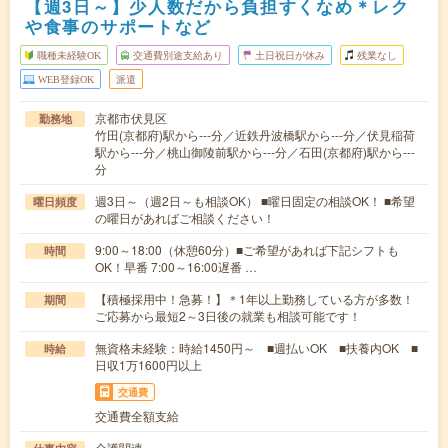
【週3日～】少人数だから負担すくなめ＊レク
や食事のサポートなど
職種未経験OK
交通費別途支給あり
土日祝日が休み
残業なし
WEB登録OK
派遣
京都市伏見区
勤務地
竹田(京都府)駅から---分／近鉄丹波橋駅から---分／伏見稲荷
駅から---分／桃山御陵前駅から---分／石田(京都府)駅から---
分
週3日～（週2日～も相談OK） ■曜日固定の相談OK！ ■希望
曜日頻度
の曜日があればご相談ください！
9:00～18:00（休憩60分）■ご希望があれば下記シフトも
時間
OK！早番 7:00～16:00遅番 …
【積極採用中！急募！】＊1年以上勤務している方が多数！
期間
ご応募から最短2～3日後の就業も相談可能です！
無資格未経験：時給1450円～ ■週払いOK ■扶養内OK ■
時給
日収1万1600円以上
交通費
交通費全額支給
介護関連