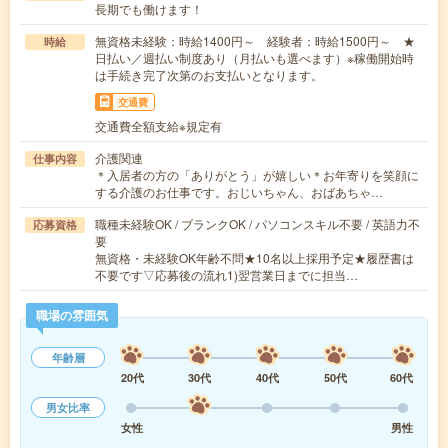
長期でも働けます！
無資格未経験：時給1400円～ 経験者：時給1500円～ ★
時給
日払い／週払い制度あり（月払いも選べます）※稼働開始時
は手続き完了次第のお支払いとなります。
交通費
交通費全額支給※規定有
介護関連
仕事内容
＊入居者の方の「ありがとう」が嬉しい＊お年寄りを笑顔に
する介護のお仕事です。おじいちゃん、おばあちゃ…
職種未経験OK / ブランクOK / パソコンスキル不要 / 英語力不
応募資格
要
無資格・未経験OK年齢不問★10名以上採用予定★履歴書は
不要です▽応募後の流れ1)翌営業日までに担当…
職場の雰囲気
年齢層
20代
30代
40代
50代
60代
男女比率
女性
男性