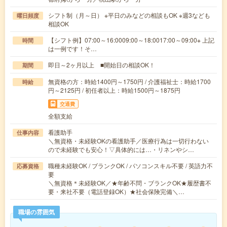
シフト制（月～日） ※平日のみなどの相談もOK ※週3なども
曜日頻度
相談OK
【シフト例】07:00～16:0009:00～18:0017:00～09:00※ 上記
時間
は一例です！そ…
即日～2ヶ月以上 ■開始日の相談OK！
期間
無資格の方：時給1400円～1750円 / 介護福祉士：時給1700
時給
円～2125円 / 初任者以上：時給1500円～1875円
交通費
全額支給
看護助手
仕事内容
＼無資格・未経験OKの看護助手／医療行為は一切行わない
ので未経験でも安心！▽具体的には…・リネンやシ…
職種未経験OK / ブランクOK / パソコンスキル不要 / 英語力不
応募資格
要
＼無資格＊未経験OK／★年齢不問・ブランクOK★履歴書不
要・来社不要（電話登録OK）★社会保険完備＼…
職場の雰囲気