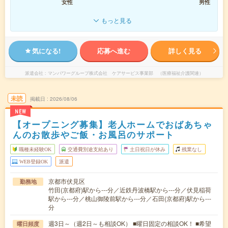
女性
男性
もっと見る
気になる!
応募へ進む
詳しく見る
派遣会社
マンパワーグループ株式会社 ケアサービス事業部 （医療福祉介護関連）
未読
掲載日
2026/08/06
NEW
【オープニング募集】老人ホームでおばあちゃ
んのお散歩やご飯・お風呂のサポート
職種未経験OK
交通費別途支給あり
土日祝日が休み
残業なし
WEB登録OK
派遣
京都市伏見区
勤務地
竹田(京都府)駅から---分／近鉄丹波橋駅から---分／伏見稲荷
駅から---分／桃山御陵前駅から---分／石田(京都府)駅から---
分
週3日～（週2日～も相談OK） ■曜日固定の相談OK！ ■希望
曜日頻度