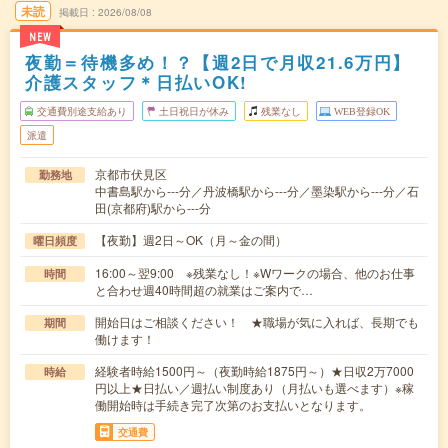
未読
掲載日
2026/08/08
NEW
夜勤＝待機多め！？【週2日で月収21.6万円】
介護スタッフ＊日払いOK!
交通費別途支給あり
土日祝日が休み
残業なし
WEB登録OK
派遣
京都市伏見区
勤務地
中書島駅から---分／丹波橋駅から---分／墨染駅から---分／石
田(京都府)駅から---分
【夜勤】週2日～OK（月～金の間）
曜日頻度
16:00～翌9:00 ※残業なし！※Wワークの場合、他のお仕事
時間
と合わせ週40時間超の就業はご案内で…
開始日はご相談ください！ ★職場が気に入れば、長期でも
期間
働けます！
経験者時給1500円～（夜勤時給1875円～）★日収2万7000
時給
円以上★日払い／週払い制度あり（月払いも選べます）※稼
働開始時は手続き完了次第のお支払いとなります。
交通費