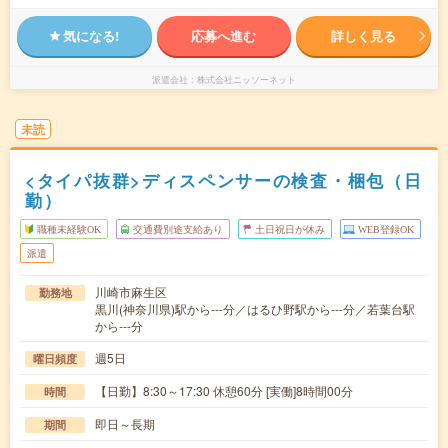
気になる!
応募へ進む
詳しく見る
派遣会社
株式会社ニッソーネット
未読
<タイパ抜群>ディスペンサーの検査・梱包（日
勤）
職種未経験OK
交通費別途支給あり
土日祝日が休み
WEB登録OK
派遣
川崎市麻生区
勤務地
黒川(神奈川県)駅から---分／はるひ野駅から---分／若葉台駅
から---分
週5日
曜日頻度
【日勤】8:30～17:30 休憩60分 [実働]8時間00分
時間
即日～長期
期間