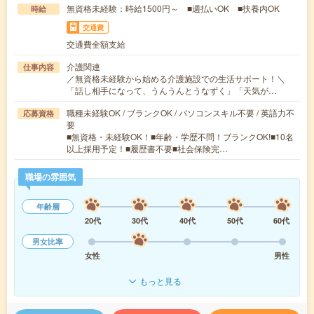
無資格未経験：時給1500円～ ■週払いOK ■扶養内OK
時給
交通費
交通費全額支給
介護関連
仕事内容
／無資格未経験から始める介護施設での生活サポート！＼
「話し相手になって、うんうんとうなずく」「天気が…
職種未経験OK / ブランクOK / パソコンスキル不要 / 英語力不
応募資格
要
■無資格・未経験OK！■年齢・学歴不問！ブランクOK!■10名
以上採用予定！■履歴書不要■社会保険完…
職場の雰囲気
年齢層
20代
30代
40代
50代
60代
男女比率
女性
男性
もっと見る