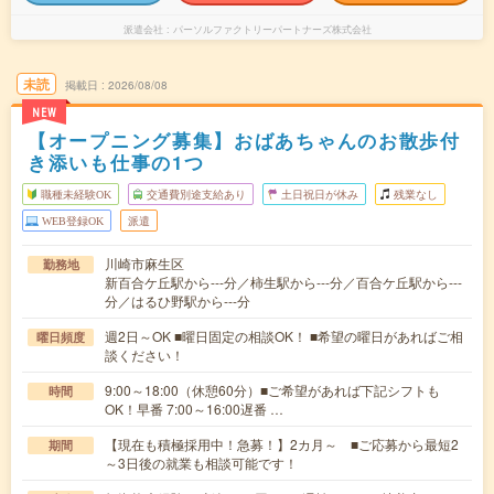
派遣会社
パーソルファクトリーパートナーズ株式会社
未読
掲載日
2026/08/08
NEW
【オープニング募集】おばあちゃんのお散歩付
き添いも仕事の1つ
職種未経験OK
交通費別途支給あり
土日祝日が休み
残業なし
WEB登録OK
派遣
川崎市麻生区
勤務地
新百合ケ丘駅から---分／柿生駅から---分／百合ケ丘駅から---
分／はるひ野駅から---分
週2日～OK ■曜日固定の相談OK！ ■希望の曜日があればご相
曜日頻度
談ください！
9:00～18:00（休憩60分）■ご希望があれば下記シフトも
時間
OK！早番 7:00～16:00遅番 …
【現在も積極採用中！急募！】2カ月～ ■ご応募から最短2
期間
～3日後の就業も相談可能です！