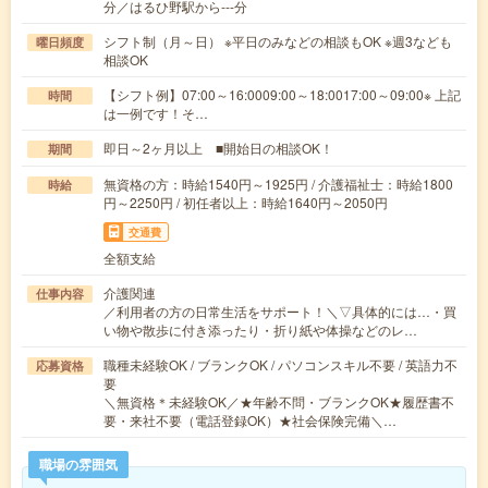
分／はるひ野駅から---分
シフト制（月～日） ※平日のみなどの相談もOK ※週3なども
曜日頻度
相談OK
【シフト例】07:00～16:0009:00～18:0017:00～09:00※ 上記
時間
は一例です！そ…
即日～2ヶ月以上 ■開始日の相談OK！
期間
無資格の方：時給1540円～1925円 / 介護福祉士：時給1800
時給
円～2250円 / 初任者以上：時給1640円～2050円
交通費
全額支給
介護関連
仕事内容
／利用者の方の日常生活をサポート！＼▽具体的には…・買
い物や散歩に付き添ったり・折り紙や体操などのレ…
職種未経験OK / ブランクOK / パソコンスキル不要 / 英語力不
応募資格
要
＼無資格＊未経験OK／★年齢不問・ブランクOK★履歴書不
要・来社不要（電話登録OK）★社会保険完備＼…
職場の雰囲気