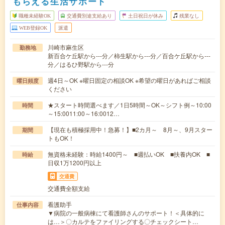
もらえる生活サポート
職種未経験OK
交通費別途支給あり
土日祝日が休み
残業なし
WEB登録OK
派遣
川崎市麻生区
勤務地
新百合ケ丘駅から---分／柿生駅から---分／百合ケ丘駅から---
分／はるひ野駅から---分
週4日～OK ※曜日固定の相談OK ※希望の曜日があればご相談
曜日頻度
ください
★スタート時間選べます／1日5時間～OK～シフト例～10:00
時間
～15:0011:00～16:0012…
【現在も積極採用中！急募！】■2カ月～ 8月～、9月スター
期間
トもOK！
無資格未経験：時給1400円～ ■週払いOK ■扶養内OK ■
時給
日収1万1200円以上
交通費
交通費全額支給
看護助手
仕事内容
▼病院の一般病棟にて看護師さんのサポート！＜具体的に
は…＞〇カルテをファイリングする〇チェックシート…