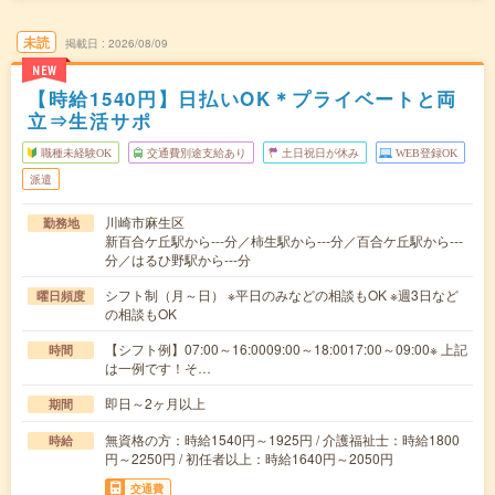
未読
掲載日
2026/08/09
NEW
【時給1540円】日払いOK＊プライベートと両
立⇒生活サポ
職種未経験OK
交通費別途支給あり
土日祝日が休み
WEB登録OK
派遣
川崎市麻生区
勤務地
新百合ケ丘駅から---分／柿生駅から---分／百合ケ丘駅から---
分／はるひ野駅から---分
シフト制（月～日） ※平日のみなどの相談もOK ※週3日など
曜日頻度
の相談もOK
【シフト例】07:00～16:0009:00～18:0017:00～09:00※ 上記
時間
は一例です！そ…
即日～2ヶ月以上
期間
無資格の方：時給1540円～1925円 / 介護福祉士：時給1800
時給
円～2250円 / 初任者以上：時給1640円～2050円
交通費