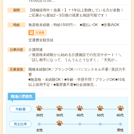
15:00(3)12:00…
【積極採用中！急募！】＊1年以上勤務している方が多数！
期間
ご応募から最短2～3日後の就業も相談可能です！
無資格未経験：時給1500円～ ■週払いOK ■扶養内OK
時給
交通費
交通費全額支給
介護関連
仕事内容
／無資格未経験から始める介護施設での生活サポート！＼
「話し相手になって、うんうんとうなずく」「天気が…
職種未経験OK / ブランクOK / パソコンスキル不要 / 英語力不
応募資格
要
■無資格・未経験OK！■年齢・学歴不問！ブランクOK!■10名
以上採用予定！■履歴書不要■社会保険完…
職場の雰囲気
年齢層
20代
30代
40代
50代
60代
男女比率
女性
男性