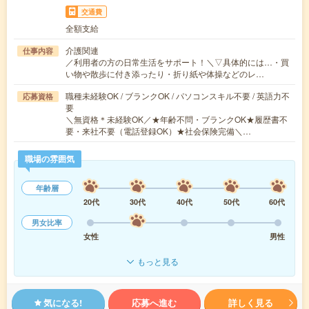
交通費
全額支給
介護関連
仕事内容
／利用者の方の日常生活をサポート！＼▽具体的には…・買
い物や散歩に付き添ったり・折り紙や体操などのレ…
職種未経験OK / ブランクOK / パソコンスキル不要 / 英語力不
応募資格
要
＼無資格＊未経験OK／★年齢不問・ブランクOK★履歴書不
要・来社不要（電話登録OK）★社会保険完備＼…
職場の雰囲気
年齢層
20代
30代
40代
50代
60代
男女比率
女性
男性
もっと見る
気になる!
応募へ進む
詳しく見る