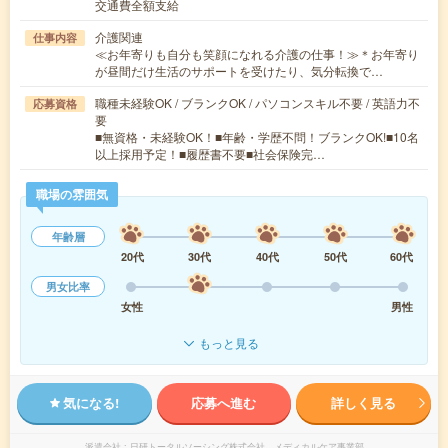
交通費全額支給
介護関連
仕事内容
≪お年寄りも自分も笑顔になれる介護の仕事！≫＊お年寄り
が昼間だけ生活のサポートを受けたり、気分転換で…
職種未経験OK / ブランクOK / パソコンスキル不要 / 英語力不
応募資格
要
■無資格・未経験OK！■年齢・学歴不問！ブランクOK!■10名
以上採用予定！■履歴書不要■社会保険完…
職場の雰囲気
年齢層
20代
30代
40代
50代
60代
男女比率
女性
男性
もっと見る
気になる!
応募へ進む
詳しく見る
派遣会社
日研トータルソーシング株式会社 メディカルケア事業部