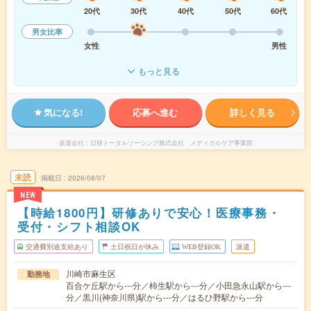
20代
30代
40代
50代
60代
男女比率
女性
男性
もっと見る
気になる!
応募へ進む
詳しく見る
派遣会社
日研トータルソーシング株式会社 メディカルケア事業部
未読
掲載日
2026/08/07
NEW
【時給1800円】研修ありで安心！医療事務・
受付・シフト相談OK
交通費別途支給あり
土日祝日が休み
WEB登録OK
派遣
川崎市麻生区
勤務地
百合ケ丘駅から---分／柿生駅から---分／小田急永山駅から---
分／黒川(神奈川県)駅から---分／はるひ野駅から---分