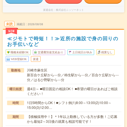
派遣会社
株式会社ニッソーネット
未読
掲載日
2026/08/08
NEW
≪ジモトで時短！！≫近所の施設で身の回りの
お手伝いなど
職種未経験OK
交通費別途支給あり
土日祝日が休み
残業なし
WEB登録OK
派遣
川崎市麻生区
勤務地
新百合ケ丘駅から---分／柿生駅から---分／百合ケ丘駅から---
分／はるひ野駅から---分
週4日～ ■曜日固定の相談OK！ ■希望の曜日があればご相談
曜日頻度
ください！
1日5時間からOK！■シフト例(1)8:00～13:00(2)10:00～
時間
15:00(3)12:00…
【積極採用中！】＊1年以上勤務している方が多数！ご応募
期間
から最短2～3日後の就業も相談可能です！