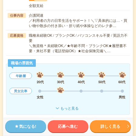
全額支給
介護関連
仕事内容
／利用者の方の日常生活をサポート！＼▽具体的には…・買
い物や散歩の付き添い・折り紙や体操などのレク参…
職種未経験OK / ブランクOK / パソコンスキル不要 / 英語力不
応募資格
要
＼無資格＊未経験OK／★年齢不問・ブランクOK★履歴書不
要・来社不要（電話登録OK）★社会保険完備＼…
職場の雰囲気
年齢層
20代
30代
40代
50代
60代
男女比率
女性
男性
もっと見る
気になる!
応募へ進む
詳しく見る