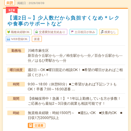
未読
掲載日
2026/08/09
NEW
【週2日～】少人数だから負担すくなめ＊レク
や食事のサポートなど
職種未経験OK
交通費別途支給あり
土日祝日が休み
残業なし
WEB登録OK
派遣
川崎市麻生区
勤務地
新百合ケ丘駅から---分／柿生駅から---分／百合ケ丘駅から---
分／はるひ野駅から---分
週2日～OK ■曜日固定の相談OK！ ■希望の曜日があればご相
曜日頻度
談ください！
9:00～18:00（休憩60分）■ご希望があれば下記シフトも
時間
OK！早番 7:00～16:00遅番 …
【積極採用中！急募！】＊1年以上勤務している方が多数！
期間
ご応募から最短2～3日後の就業も相談可能です！
無資格未経験：時給1500円～ ■週払いOK ■扶養内OK ■
時給
日収1万2000円以上
交通費