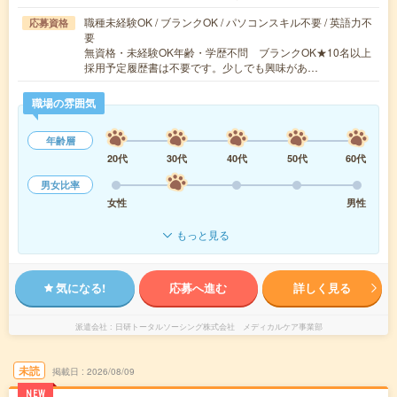
職種未経験OK / ブランクOK / パソコンスキル不要 / 英語力不
応募資格
要
無資格・未経験OK年齢・学歴不問 ブランクOK★10名以上
採用予定履歴書は不要です。少しでも興味があ…
職場の雰囲気
年齢層
20代
30代
40代
50代
60代
男女比率
女性
男性
もっと見る
気になる!
応募へ進む
詳しく見る
派遣会社
日研トータルソーシング株式会社 メディカルケア事業部
未読
掲載日
2026/08/09
NEW