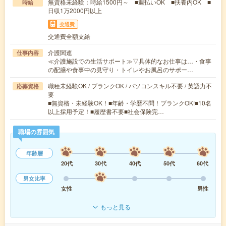
無資格未経験：時給1500円～ ■週払いOK ■扶養内OK ■
時給
日収1万2000円以上
交通費
交通費全額支給
介護関連
仕事内容
≪介護施設での生活サポート≫▽具体的なお仕事は…・食事
の配膳や食事中の見守り・トイレやお風呂のサポー…
職種未経験OK / ブランクOK / パソコンスキル不要 / 英語力不
応募資格
要
■無資格・未経験OK！■年齢・学歴不問！ブランクOK!■10名
以上採用予定！■履歴書不要■社会保険完…
職場の雰囲気
年齢層
20代
30代
40代
50代
60代
男女比率
女性
男性
もっと見る