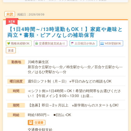
未読
掲載日
2026/08/09
NEW
【1日4時間～/13時退勤もOK！】家庭や趣味と
両立＊書類・ピアノなしの補助保育
職種未経験OK
交通費別途支給あり
土日祝日が休み
WEB登録OK
派遣
川崎市麻生区
勤務地
新百合ケ丘駅から---分／柿生駅から---分／百合ケ丘駅から---
分／はるひ野駅から---分
週5日シフト制（月～日） ※平日のみなどの相談もOK
曜日頻度
≪シフト例≫1日4時間～OK！希望の時間帯をお選びくださ
時間
い！【午前メイン】9:00～13:00（お昼…
【急募】即日～2ヶ月以上 ※新学期からのスタートもOK!
期間
時給1850円～ ■日払いOK
時給
交通費
交通費全額支給