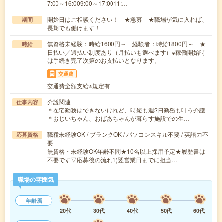
7:00～16:009:00～17:0011:…
開始日はご相談ください！ ★急募 ★職場が気に入れば、
期間
長期でも働けます！
無資格未経験：時給1600円～ 経験者：時給1800円～ ★
時給
日払い／週払い制度あり（月払いも選べます）※稼働開始時
は手続き完了次第のお支払いとなります。
交通費
交通費全額支給※規定有
介護関連
仕事内容
＊在宅勤務はできないけれど、時短も週2日勤務も叶う介護
＊おじいちゃん、おばあちゃんが暮らす施設での生…
職種未経験OK / ブランクOK / パソコンスキル不要 / 英語力不
応募資格
要
無資格・未経験OK年齢不問★10名以上採用予定★履歴書は
不要です▽応募後の流れ1)翌営業日までに担当…
職場の雰囲気
年齢層
20代
30代
40代
50代
60代