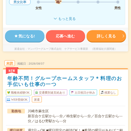
男女比率
女性
男性
もっと見る
気になる!
応募へ進む
詳しく見る
派遣会社
マンパワーグループ株式会社 ケアサービス事業部 （医療福祉介護関連）
未読
掲載日
2026/08/07
NEW
年齢不問！グループホームスタッフ＊料理のお
手伝いも仕事の一つ
職種未経験OK
交通費別途支給あり
土日祝日が休み
残業なし
WEB登録OK
派遣
川崎市麻生区
勤務地
新百合ケ丘駅から---分／柿生駅から---分／百合ケ丘駅から---
分／はるひ野駅から---分
週2日～OK ■曜日固定の相談OK！ ■希望の曜日があればご相
曜日頻度