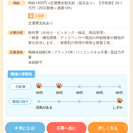
時給1400円 ※交通費全額支給（規定あり） 【月収例】24.1
時給
万円（20日勤務＋残業10h）
交通費
交通費支給あり
軽作業（仕分け・ピッキング・検品、商品管理）
仕事内容
＊検査・梱包業務・ディスペンサー製品の外観検査や梱包作
業を担当します。・接着剤の管理や簡単な接着工程…
職種未経験OK / ブランクOK / パソコンスキル不要 / 英語力不
応募資格
要
未経験可
職場の雰囲気
年齢層
20代
30代
40代
50代
60代
職場の様子
活気がある
しずか
気になる!
応募へ進む
詳しく見る