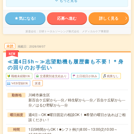
もっと見る
気になる!
応募へ進む
詳しく見る
派遣会社
日研トータルソーシング株式会社 メディカルケア事業部
未読
掲載日
2026/08/07
NEW
≪週4日5h～≫志望動機も履歴書も不要！＊身
の回りのお手伝い
職種未経験OK
交通費別途支給あり
土日祝日が休み
残業なし
WEB登録OK
派遣
川崎市麻生区
勤務地
新百合ケ丘駅から---分／柿生駅から---分／百合ケ丘駅から---
分／はるひ野駅から---分
週4日～OK ■曜日固定の相談OK！ ■希望の曜日があればご相
曜日頻度
談ください！
1日5時間からOK！■シフト例(1)8:00～13:00(2)10:00～
時間