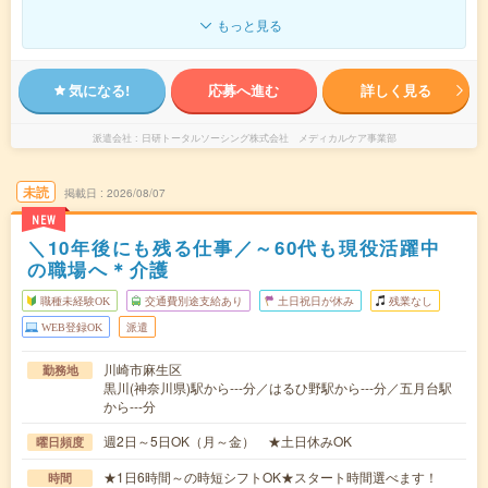
もっと見る
気になる!
応募へ進む
詳しく見る
派遣会社
日研トータルソーシング株式会社 メディカルケア事業部
未読
掲載日
2026/08/07
NEW
＼10年後にも残る仕事／～60代も現役活躍中
の職場へ＊介護
職種未経験OK
交通費別途支給あり
土日祝日が休み
残業なし
WEB登録OK
派遣
川崎市麻生区
勤務地
黒川(神奈川県)駅から---分／はるひ野駅から---分／五月台駅
から---分
週2日～5日OK（月～金） ★土日休みOK
曜日頻度
★1日6時間～の時短シフトOK★スタート時間選べます！
時間