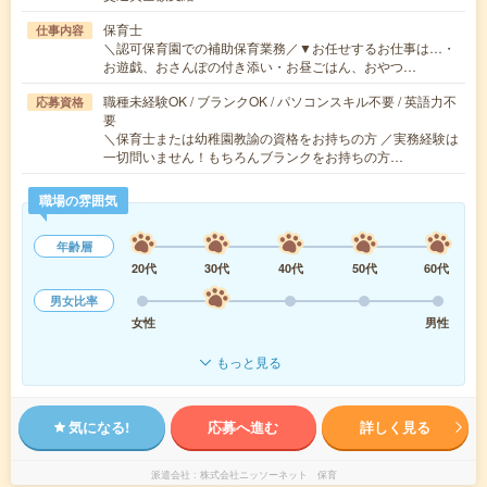
保育士
仕事内容
＼認可保育園での補助保育業務／▼お任せするお仕事は…・
お遊戯、おさんぽの付き添い・お昼ごはん、おやつ…
職種未経験OK / ブランクOK / パソコンスキル不要 / 英語力不
応募資格
要
＼保育士または幼稚園教諭の資格をお持ちの方 ／実務経験は
一切問いません！もちろんブランクをお持ちの方…
職場の雰囲気
年齢層
20代
30代
40代
50代
60代
男女比率
女性
男性
もっと見る
気になる!
応募へ進む
詳しく見る
派遣会社
株式会社ニッソーネット 保育