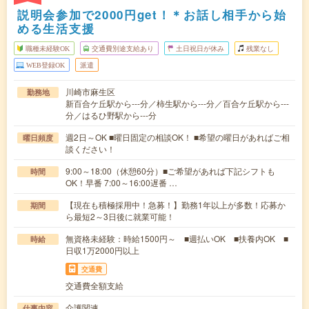
説明会参加で2000円get！＊お話し相手から始
める生活支援
職種未経験OK
交通費別途支給あり
土日祝日が休み
残業なし
WEB登録OK
派遣
川崎市麻生区
勤務地
新百合ケ丘駅から---分／柿生駅から---分／百合ケ丘駅から---
分／はるひ野駅から---分
週2日～OK ■曜日固定の相談OK！ ■希望の曜日があればご相
曜日頻度
談ください！
9:00～18:00（休憩60分）■ご希望があれば下記シフトも
時間
OK！早番 7:00～16:00遅番 …
【現在も積極採用中！急募！】勤務1年以上が多数！応募か
期間
ら最短2～3日後に就業可能！
無資格未経験：時給1500円～ ■週払いOK ■扶養内OK ■
時給
日収1万2000円以上
交通費
交通費全額支給
介護関連
仕事内容