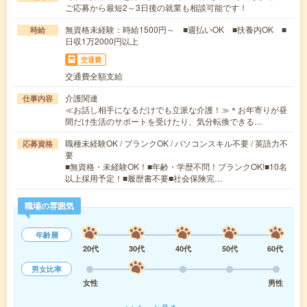
ご応募から最短2～3日後の就業も相談可能です！
無資格未経験：時給1500円～ ■週払いOK ■扶養内OK ■
時給
日収1万2000円以上
交通費
交通費全額支給
介護関連
仕事内容
≪お話し相手になるだけでも立派な介護！≫＊お年寄りが昼
間だけ生活のサポートを受けたり、気分転換できる…
職種未経験OK / ブランクOK / パソコンスキル不要 / 英語力不
応募資格
要
■無資格・未経験OK！■年齢・学歴不問！ブランクOK!■10名
以上採用予定！■履歴書不要■社会保険完…
職場の雰囲気
年齢層
20代
30代
40代
50代
60代
男女比率
女性
男性