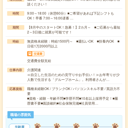
談ください！
9:00～18:00（休憩60分）■ご希望があれば下記シフトも
時間
OK！早番 7:00～16:00遅番 …
【8月中のスタートOK！急募！】2カ月～ ■ご応募から最短
期間
2～3日後に就業が可能です！
無資格未経験：時給1500円～ ■週払いOK ■扶養内OK ■
時給
日収1万2000円以上
交通費
交通費全額支給
介護関連
仕事内容
≪自立した生活のための見守りやお手伝い！≫お年寄りが少
人数で生活する「グループホーム」。利用者さんが…
職種未経験OK / ブランクOK / パソコンスキル不要 / 英語力不
応募資格
要
■資格・経験・年齢不問■学歴不問■10名以上採用予定！■履
歴書不要■面談確約■社会保険完備■社員登用…
職場の雰囲気
年齢層