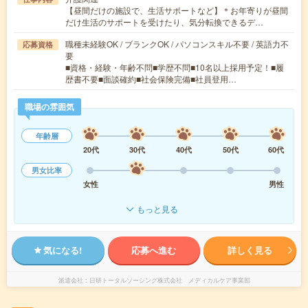
【昼間だけの施設で、生活サポートなど】＊お年寄りが昼間
だけ生活のサポートを受けたり、気分転換できるデ…
職種未経験OK / ブランクOK / パソコンスキル不要 / 英語力不
応募資格
要
■資格・経験・年齢不問■学歴不問■10名以上採用予定！■履
歴書不要■面談確約■社会保険完備■社員登用…
職場の雰囲気
年齢層
20代
30代
40代
50代
60代
男女比率
女性
男性
もっと見る
気になる!
応募へ進む
詳しく見る
派遣会社
日研トータルソーシング株式会社 メディカルケア事業部