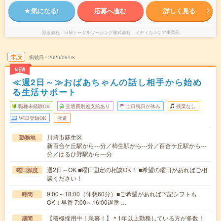
気になる!
応募へ進む
詳しく見る
派遣会社
日研トータルソーシング株式会社 メディカルケア事業部
未読
掲載日
2026/08/08
NEW
≪週2日～≫おばあちゃんの話し相手から始め
る生活サポート
職種未経験OK
交通費別途支給あり
土日祝日が休み
残業なし
WEB登録OK
派遣
川崎市麻生区
勤務地
新百合ケ丘駅から---分／柿生駅から---分／百合ケ丘駅から---
分／はるひ野駅から---分
週2日～OK ■曜日固定の相談OK！ ■希望の曜日があればご相
曜日頻度
談ください！
9:00～18:00（休憩60分）■ご希望があれば下記シフトも
時間
OK！早番 7:00～16:00遅番 …
【積極採用中！急募！】＊1年以上勤務している方が多数！
期間