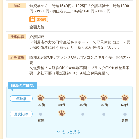
無資格の方：時給1540円～1925円 / 介護福祉士：時給1800
時給
円～2250円 / 初任者以上：時給1640円～2050円
交通費
全額支給
介護関連
仕事内容
／利用者の方の日常生活をサポート！＼▽具体的には…・買
い物や散歩に付き添ったり・折り紙や体操などのレ…
職種未経験OK / ブランクOK / パソコンスキル不要 / 英語力不
応募資格
要
＼無資格＊未経験OK／★年齢不問・ブランクOK★履歴書不
要・来社不要（電話登録OK）★社会保険完備＼…
職場の雰囲気
年齢層
20代
30代
40代
50代
60代
男女比率
女性
男性
もっと見る