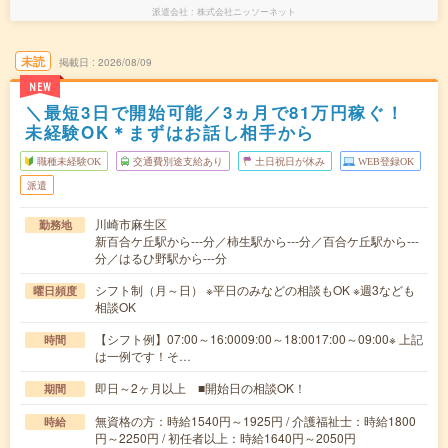
派遣会社
株式会社ニッソーネット
未読
掲載日
2026/08/09
NEW
＼最短3日で開始可能／3ヵ月で81万円稼ぐ！
未経験OK＊まずはお話し相手から
職種未経験OK
交通費別途支給あり
土日祝日が休み
WEB登録OK
派遣
川崎市麻生区
勤務地
新百合ケ丘駅から---分／柿生駅から---分／百合ケ丘駅から---
分／はるひ野駅から---分
シフト制（月～日） ※平日のみなどの相談もOK ※週3なども
曜日頻度
相談OK
【シフト例】07:00～16:0009:00～18:0017:00～09:00※ 上記
時間
は一例です！そ…
即日～2ヶ月以上 ■開始日の相談OK！
期間
無資格の方：時給1540円～1925円 / 介護福祉士：時給1800
時給
円～2250円 / 初任者以上：時給1640円～2050円