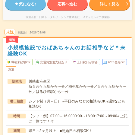
気になる!
応募へ進む
詳しく見る
派遣会社
日研トータルソーシング株式会社 メディカルケア事業部
未読
掲載日
2026/08/08
NEW
小規模施設でおばあちゃんのお話相手など＊未
経験OK
職種未経験OK
交通費別途支給あり
土日祝日が休み
WEB登録OK
派遣
川崎市麻生区
勤務地
新百合ケ丘駅から---分／柿生駅から---分／百合ケ丘駅から---
分／はるひ野駅から---分
シフト制（月～日） ※平日のみなどの相談もOK ※週3なども
曜日頻度
相談OK
【シフト例】07:00～16:0009:00～18:0017:00～09:00※ 上記
時間
は一例です！そ…
即日～2ヶ月以上 ■開始日の相談OK！
期間