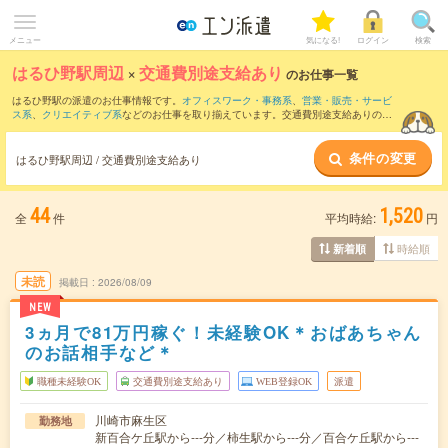
メニュー
気になる!
ログイン
検索
はるひ野駅周辺
×
交通費別途支給あり
のお仕事一覧
はるひ野駅の派遣のお仕事情報です。
オフィスワーク・事務系
、
営業・販売・サービ
ス系
、
クリエイティブ系
などのお仕事を取り揃えています。交通費別途支給ありの条
件の他に、
職種未経験OK
、
友だちと一緒の応募OK
、
残業なし
などのこだわり条件も
取り揃えています。
条件の変更
はるひ野駅周辺 / 交通費別途支給あり
44
1,520
全
件
平均時給:
円
時給順
新着順
未読
掲載日
2026/08/09
NEW
3ヵ月で81万円稼ぐ！未経験OK＊おばあちゃん
のお話相手など＊
職種未経験OK
交通費別途支給あり
WEB登録OK
派遣
川崎市麻生区
勤務地
新百合ケ丘駅から---分／柿生駅から---分／百合ケ丘駅から---