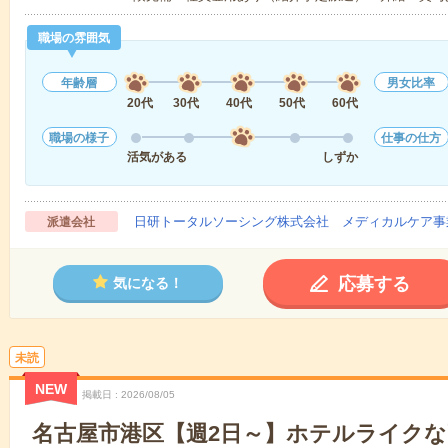
職場の雰囲気
年齢層
男女比率
20代
30代
40代
50代
60代
職場の様子
仕事の仕方
活気がある
しずか
日研トータルソーシング株式会社 メディカルケア事
派遣会社
応募する
気になる！
未読
NEW
掲載日
2026/08/05
名古屋市港区【週2日～】ホテルライク