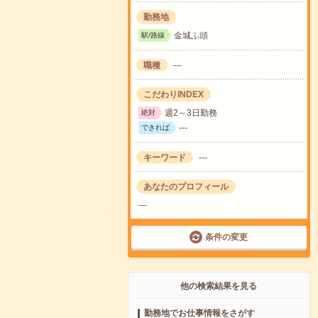
勤務地
金城ふ頭
駅/路線
職種
---
こだわりINDEX
週2～3日勤務
絶対
---
できれば
キーワード
---
あなたのプロフィール
---
条件の変更
他の検索結果を見る
勤務地でお仕事情報をさがす