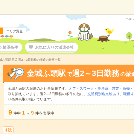
ヘル
エリア変更
た希望条件
お気に入りの派遣会社
城ふ頭駅周辺 週2～3日勤務の派遣の仕事一覧
金城ふ頭駅
週2～3日勤務
で
の派
金城ふ頭駅の派遣のお仕事情報です。
オフィスワーク・事務系
、
営業・販売・
取り揃えています。週2～3日勤務の条件の他に、
交通費別途支給あり
、
職種未
り条件も取り揃えています。
9
1
9
件中
～
件を表示中
未読