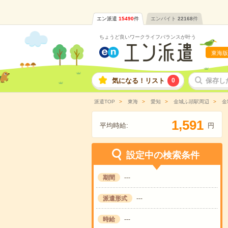
エン派遣
15490
件
エンバイト
22168
件
ちょうど良いワークライフバランスが叶う
東海版
気になる！リスト
0
保存し
派遣TOP
東海
愛知
金城ふ頭駅周辺
金
,
1
5
9
1
平均時給:
円
設定中の検索条件
期間
---
派遣形式
---
時給
---