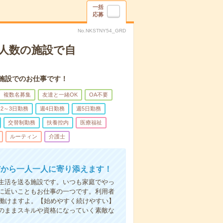
一括
応募
No.NKSTNY54_GRD
人数の施設で自
施設でのお仕事です！
複数名募集
友達と一緒OK
OA不要
2～3日勤務
週4日勤務
週5日勤務
交替制勤務
扶養控内
医療福祉
ルーティン
介護士
だから一人一人に寄り添えます！
生活を送る施設です。いつも家庭でやっ
に近いこともお仕事の一つです。利用者
で働けますよ。【始めやすく続けやすい】
のままスキルや資格になっていく素敵な