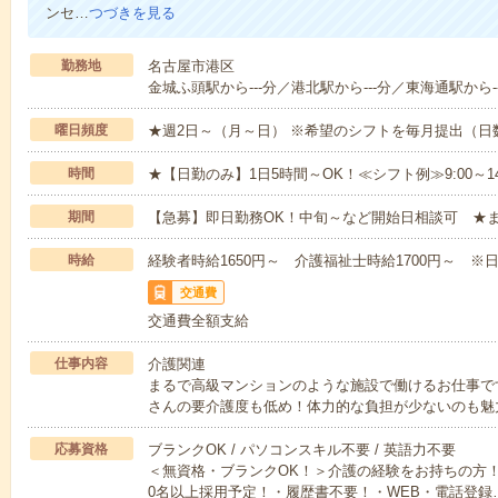
ンセ…
つづきを見る
勤務地
名古屋市港区
金城ふ頭駅から---分／港北駅から---分／東海通駅から--
曜日頻度
★週2日～（月～日） ※希望のシフトを毎月提出（
時間
★【日勤のみ】1日5時間～OK！≪シフト例≫9:00～14:001
期間
【急募】即日勤務OK！中旬～など開始日相談可 ★
時給
経験者時給1650円～ 介護福祉士時給1700円～ ※日
交通費
交通費全額支給
仕事内容
介護関連
まるで高級マンションのような施設で働けるお仕事で
さんの要介護度も低め！体力的な負担が少ないのも魅
応募資格
ブランクOK / パソコンスキル不要 / 英語力不要
＜無資格・ブランクOK！＞介護の経験をお持ちの方！
0名以上採用予定！・履歴書不要！・WEB・電話登録