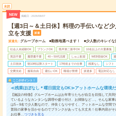
未読
NEW
掲載日
2026/08/07
【週3日～＆土日休】料理の手伝いなど少
立を支援
派遣
グループホーム ■勤務地選べます！ ■少人数のキレイな
派遣先
社会人未経験OK
ブランクOK
既卒第二新卒OK
10名以上の大量募集
英語不要
履歴書不要
40～50代活躍
しゅふ歓迎
WEB登録OK
週
土日祝休
朝10時以降スタート
17時前までの仕事
残業なし
シフト
交費支給
服装自由
週払いOK
職場が禁煙
派遣多
電話対応なし
ここがポイント！
≪残業ほぼなし＊曜日固定もOK≫アットホームな環境
【施設の特徴】グループホームはお年寄りたちが自立を目指して共同
ているようなカンタンな調理や盛り付け、お掃除など…。そんな家事
は5～9名で少人数なので、仲良くなりやすく、アットホームな空間
普段の家事を活かせるのでブランクがあっても大丈夫！仕事内容がそ
お仕事…
つづきを見る