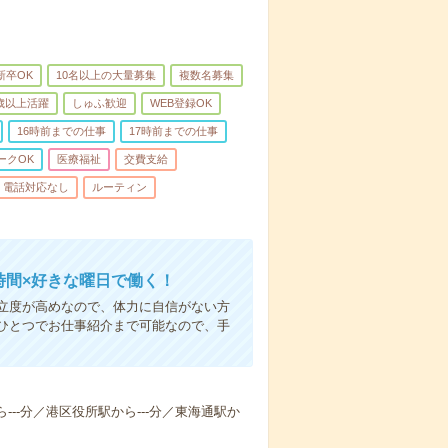
新卒OK
10名以上の大量募集
複数名募集
0歳以上活躍
しゅふ歓迎
WEB登録OK
16時前までの仕事
17時前までの仕事
ークOK
医療福祉
交費支給
電話対応なし
ルーティン
時間×好きな曜日で働く！
立度が高めなので、体力に自信がない方
ひとつでお仕事紹介まで可能なので、手
ら---分／港区役所駅から---分／東海通駅か