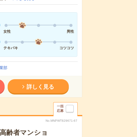
女性
男性
テキパキ
コツコツ
業部
詳しく見る
一括
応募
No.MNPWT829671-67
な高齢者マンショ