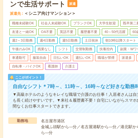
ンで生活サポート
派遣
＜シニア向けマンション＞
派遣先
職種未経験OK
社会人未経験OK
ブランクOK
大学生歓迎
既卒第二
友達と一緒OK
OA不要
英語不要
履歴書不要
40～50代活躍
6
週2～3日勤務
週4日勤務
週5日勤務
土日祝休
朝10時以降スタート
午後のみOK
残業なし
シフト
交替制勤務
扶養控内
副業・Wワ
車通勤可
服装自由
日払いOK
週払いOK
職場が禁煙
派遣多
自転車・バイクOK
看護師
介護士
ここがポイント！
自由なシフト＊7時～、11時～、16時～など好きな勤務
▼高級ホテルのようなキレイな職場で介護のお仕事！入居者さんは自
も長く続けやすいです。▼来社＆履歴書不要！自宅にいながらスマホ
間なくお仕事スタートできます。
勤務地
名古屋市港区
金城ふ頭駅から---分／名古屋港駅から---分／港北駅か
ら---分