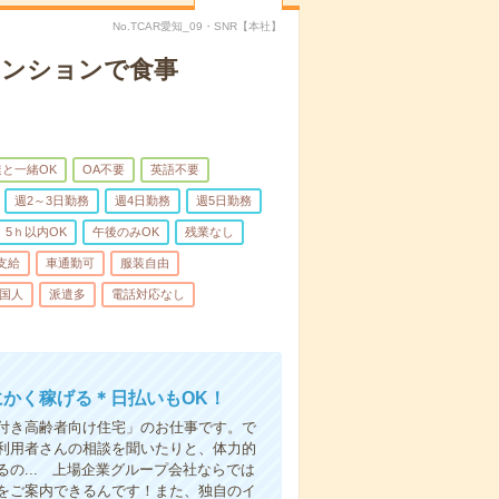
No.TCAR愛知_09・SNR【本社】
マンションで食事
と一緒OK
OA不要
英語不要
週2～3日勤務
週4日勤務
週5日勤務
5ｈ以内OK
午後のみOK
残業なし
支給
車通勤可
服装自由
国人
派遣多
電話対応なし
にかく稼げる＊日払いもOK！
付き高齢者向け住宅」のお仕事です。で
利用者さんの相談を聞いたりと、体力的
の... 上場企業グループ会社ならでは
をご案内できるんです！また、独自のイ