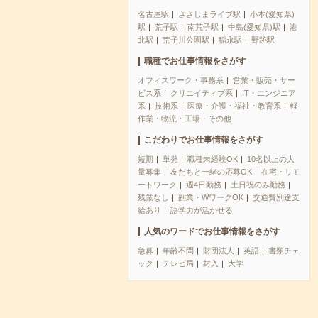
名古屋駅
ささしまライブ駅
小本(愛知県)
駅
荒子駅
南荒子駅
中島(愛知県)駅
港
北駅
荒子川公園駅
稲永駅
野跡駅
職種でお仕事情報をさがす
オフィスワーク・事務系
営業・販売・サー
ビス系
クリエイティブ系
IT・エンジニア
系
技術系
医療・介護・福祉・教育系
軽
作業・物流・工場・その他
こだわりでお仕事情報をさがす
短期
単発
職種未経験OK
10名以上の大
量募集
友だちと一緒の応募OK
在宅・リモ
ートワーク
週4日勤務
土日祝のみ勤務
残業なし
副業・WワークOK
交通費別途支
給あり
語学力が活かせる
人気のワードでお仕事情報をさがす
急募
年齢不問
財団法人
英語
書類チェ
ック
テレビ局
封入
大学