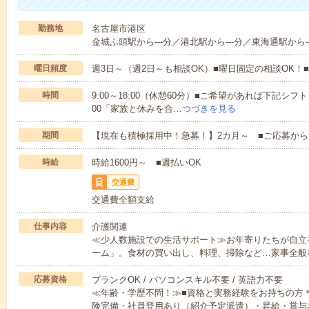
勤務地
名古屋市港区
金城ふ頭駅から---分／港北駅から---分／東海通駅から--
曜日頻度
週3日～（週2日～も相談OK）■曜日固定の相談OK
時間
9:00～18:00（休憩60分）■ご希望があれば下記シフトもOK
00「家族と休みを合…
つづきを見る
期間
【現在も積極採用中！急募！】2カ月～ ■ご応募から
時給
時給1600円～ ■週払いOK
交通費
交通費全額支給
仕事内容
介護関連
≪少人数施設での生活サポート≫お年寄りたちが自立
ーム」。食材の買い出し、料理、掃除など…家事全般
応募資格
ブランクOK / パソコンスキル不要 / 英語力不要
≪年齢・学歴不問！≫■資格と実務経験をお持ちの方
険完備・社員登用あり（紹介予定派遣）・昇給・賞与