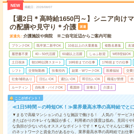
NEW
掲載日
2026/08/07
【週2日＊高時給1650円～】シニア向け
の配膳や見守り＊介護
派遣
介護施設や病院 ※ご自宅近辺からご案内可能
派遣先
ブランクOK
既卒第二新卒OK
10名以上の大量募集
複数名募集
友達
履歴書不要
40～50代活躍
60歳以上活躍
しゅふ歓迎
WEB登録OK
土日祝休
朝10時以降スタート
16時前までの仕事
17時前までの仕事
シフト
交替制勤務
扶養控内
副業・WワークOK
医療福祉
交費
社食/補助あり
日払いOK
週払いOK
即日払いOK
職場が禁煙
外
ルーティン
自転車・バイクOK
看護師
栄養士
介護士
ここがポイント！
≪1日5時間～の時短OK！≫業界最高水準の高時給でと
▼まるで高級マンションのような施設で働ける！ 人気の「サービス
きたばかりのキレイな施設が多く、利用者の介護度は低め。見回りや
な負担が少ないのもオススメなポイントです！▼なんでそんなに稼げる
のネットワークと資金力があるから、業界最高水準の高時給でお仕事