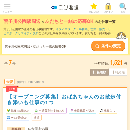
メニュー
気になる!
ログイン
検索
荒子川公園駅周辺
×
友だちと一緒の応募OK
のお仕事一覧
荒子川公園駅の派遣のお仕事情報です。
オフィスワーク・事務系
、
営業・販売・サー
ビス系
、
クリエイティブ系
などのお仕事を取り揃えています。友だちと一緒の応募OK
の条件の他に、
交通費別途支給あり
、
職種未経験OK
、
10名以上の大量募集
などのこ
だわり条件も取り揃えています。
条件の変更
荒子川公園駅周辺 / 友だちと一緒の応募OK
7
1,521
全
件
平均時給:
円
時給順
新着順
未読
掲載日
2026/08/09
NEW
【オープニング募集】おばあちゃんのお散歩付
き添いも仕事の1つ
職種未経験OK
交通費別途支給あり
土日祝日が休み
残業なし
WEB登録OK
派遣
名古屋市港区
勤務地