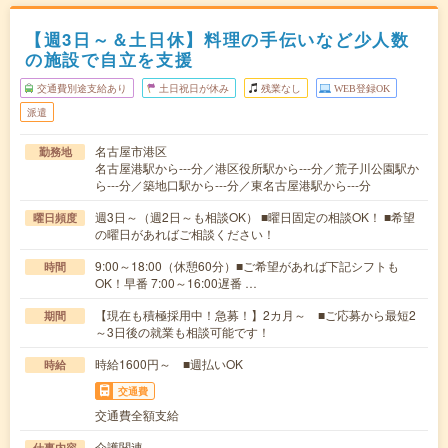
【週3日～＆土日休】料理の手伝いなど少人数
の施設で自立を支援
交通費別途支給あり
土日祝日が休み
残業なし
WEB登録OK
派遣
名古屋市港区
勤務地
名古屋港駅から---分／港区役所駅から---分／荒子川公園駅か
ら---分／築地口駅から---分／東名古屋港駅から---分
週3日～（週2日～も相談OK） ■曜日固定の相談OK！ ■希望
曜日頻度
の曜日があればご相談ください！
9:00～18:00（休憩60分）■ご希望があれば下記シフトも
時間
OK！早番 7:00～16:00遅番 …
【現在も積極採用中！急募！】2カ月～ ■ご応募から最短2
期間
～3日後の就業も相談可能です！
時給1600円～ ■週払いOK
時給
交通費
交通費全額支給
介護関連
仕事内容