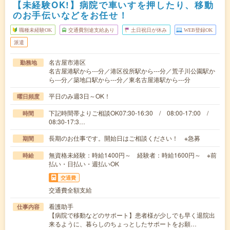
【未経験OK!】病院で車いすを押したり、移動
のお手伝いなどをお任せ！
職種未経験OK
交通費別途支給あり
土日祝日が休み
WEB登録OK
派遣
名古屋市港区
勤務地
名古屋港駅から---分／港区役所駅から---分／荒子川公園駅か
ら---分／築地口駅から---分／東名古屋港駅から---分
平日のみ週3日～OK！
曜日頻度
下記時間帯よりご相談OK07:30-16:30 / 08:00-17:00 /
時間
08:30-17:3…
長期のお仕事です。開始日はご相談ください！ ※急募
期間
無資格未経験：時給1400円～ 経験者：時給1600円～ ※前
時給
払い・日払い・週払いOK
交通費
交通費全額支給
看護助手
仕事内容
【病院で移動などのサポート】患者様が少しでも早く退院出
来るように、暮らしのちょっとしたサポートをお願…