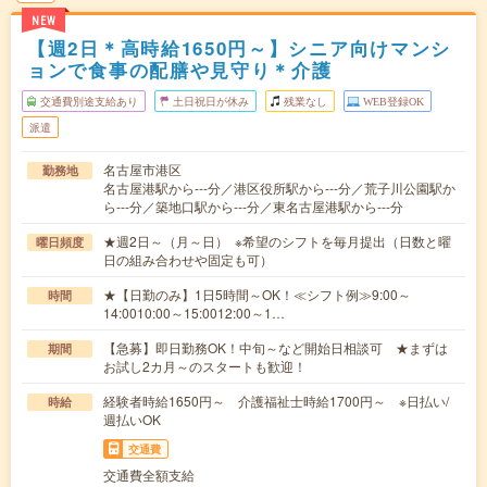
NEW
【週2日＊高時給1650円～】シニア向けマンシ
ョンで食事の配膳や見守り＊介護
交通費別途支給あり
土日祝日が休み
残業なし
WEB登録OK
派遣
名古屋市港区
勤務地
名古屋港駅から---分／港区役所駅から---分／荒子川公園駅か
ら---分／築地口駅から---分／東名古屋港駅から---分
★週2日～（月～日） ※希望のシフトを毎月提出（日数と曜
曜日頻度
日の組み合わせや固定も可）
★【日勤のみ】1日5時間～OK！≪シフト例≫9:00～
時間
14:0010:00～15:0012:00～1…
【急募】即日勤務OK！中旬～など開始日相談可 ★まずは
期間
お試し2カ月～のスタートも歓迎！
経験者時給1650円～ 介護福祉士時給1700円～ ※日払い/
時給
週払いOK
交通費
交通費全額支給