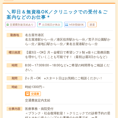
＼即日＆無資格OK／クリニックでの受付＆ご
案内などのお仕事＊
交通費別途支給あり
土日祝日が休み
WEB登録OK
派遣
名古屋市港区
勤務地
名古屋港駅から---分／港区役所駅から---分／荒子川公園駅か
ら---分／築地口駅から---分／東名古屋港駅から---分
【週3日～OK】月～金曜日で希望シフト制 ※徐々に勤務回数
曜日頻度
を増やしていくことも可能です！（最初は週3日からなど）
8:00～17:009:00～18:00など※ご希望の時間帯をご相談くだ
時間
さい。
2ヶ月～OK ※スタート日はお気軽にご相談ください！
期間
時給1300円～
時給
交通費
交通費規定内支給
医療事務・病院受付
仕事内容
＜ブランク・社会復帰歓迎！＞クリニックでの診察予約の受
付とそれに伴うシンプルな事務のお仕事です。ー具…