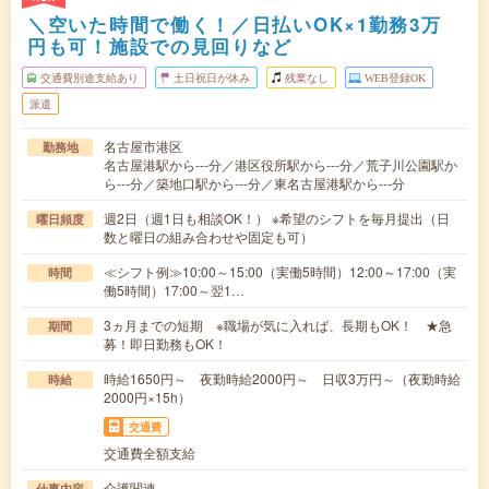
＼空いた時間で働く！／日払いOK×1勤務3万
円も可！施設での見回りなど
交通費別途支給あり
土日祝日が休み
残業なし
WEB登録OK
派遣
名古屋市港区
勤務地
名古屋港駅から---分／港区役所駅から---分／荒子川公園駅か
ら---分／築地口駅から---分／東名古屋港駅から---分
週2日（週1日も相談OK！） ※希望のシフトを毎月提出（日
曜日頻度
数と曜日の組み合わせや固定も可）
≪シフト例≫10:00～15:00（実働5時間）12:00～17:00（実
時間
働5時間）17:00～翌1…
3ヵ月までの短期 ※職場が気に入れば、長期もOK！ ★急
期間
募！即日勤務もOK！
時給1650円～ 夜勤時給2000円～ 日収3万円～（夜勤時給
時給
2000円×15h）
交通費
交通費全額支給
介護関連
仕事内容