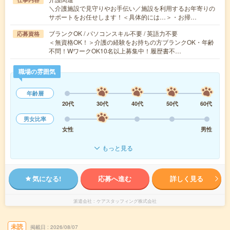
＼介護施設で見守りやお手伝い／施設を利用するお年寄りの
サポートをお任せします！＜具体的には…＞・お掃…
ブランクOK / パソコンスキル不要 / 英語力不要
応募資格
＜無資格OK！＞介護の経験をお持ちの方ブランクOK・年齢
不問！WワークOK10名以上募集中！履歴書不…
職場の雰囲気
年齢層
20代
30代
40代
50代
60代
男女比率
女性
男性
もっと見る
気になる!
応募へ進む
詳しく見る
派遣会社
ケアスタッフィング株式会社
未読
掲載日
2026/08/07