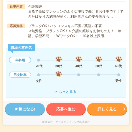
介護関連
仕事内容
まるで高級マンションのような施設で働けるお仕事です！で
きたばかりの施設が多く、利用者さんの要介護度も…
ブランクOK / パソコンスキル不要 / 英語力不要
応募資格
＜無資格・ブランクOK！＞介護の経験をお持ちの方！・年
齢、学歴不問！・WワークOK！・10名以上採用…
職場の雰囲気
年齢層
20代
30代
40代
50代
60代
男女比率
女性
男性
もっと見る
気になる!
応募へ進む
詳しく見る
派遣会社
ケアスタッフィング株式会社