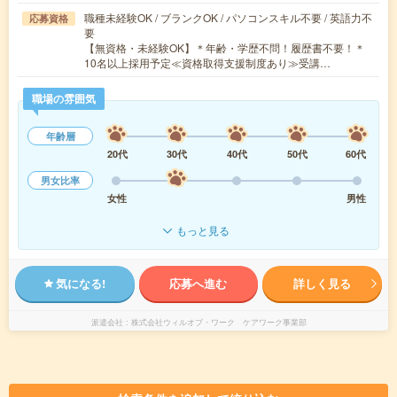
職種未経験OK / ブランクOK / パソコンスキル不要 / 英語力不
応募資格
要
【無資格・未経験OK】＊年齢・学歴不問！履歴書不要！＊
10名以上採用予定≪資格取得支援制度あり≫受講…
職場の雰囲気
年齢層
20代
30代
40代
50代
60代
男女比率
女性
男性
もっと見る
気になる!
応募へ進む
詳しく見る
派遣会社
株式会社ウィルオブ・ワーク ケアワーク事業部