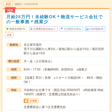
未読
掲載日
2026/08/06
NEW
月給25万円！未経験OK＊物流サービス会社で
の一般事務＊残業少
職種未経験OK
交通費別途支給あり
土日祝日が休み
WEB登録OK
派遣
名古屋市港区
勤務地
荒子川公園駅から車3分／築地口駅から徒歩15分／港区役所
駅から徒歩15分
月～金（土日祝休み）
曜日頻度
8:00～17:00 （実働8時間）休憩60分 ※残業少
時間
【急募】即日～長期 ※スタート日相談OK！ #8月～開始
期間
OK！
月給制のお仕事です：固定月給 259200円 ※時給換算 時給
時給
1600円（残業代・交通費は別途支給あり）
交通費
交通費規定に基づき交通費支給