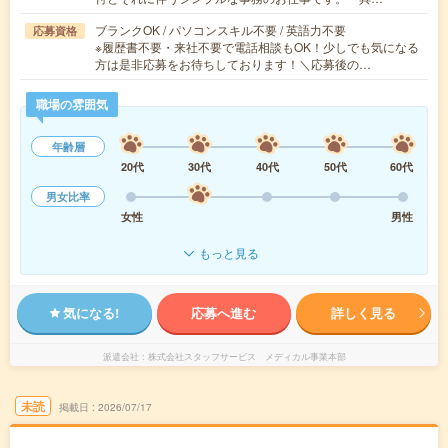
ブランクOK / パソコンスキル不要 / 英語力不要
応募資格
※履歴書不要・来社不要で電話相談もOK！少しでも気になる
方は是非応募をお待ちしております！＼応募後の…
職場の雰囲気
年齢層
20代
30代
40代
50代
60代
男女比率
女性
男性
もっと見る
気になる!
応募へ進む
詳しく見る
派遣会社
株式会社スタッフサービス メディカル事業本部
未読
掲載日
2026/07/17