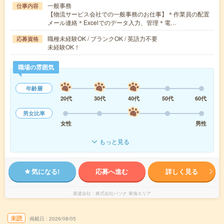
一般事務
仕事内容
【物流サービス会社での一般事務のお仕事】＊作業員の配置
メール連絡＊Excelでのデータ入力、管理＊電…
職種未経験OK / ブランクOK / 英語力不要
応募資格
未経験OK！
職場の雰囲気
年齢層
20代
30代
40代
50代
60代
男女比率
女性
男性
もっと見る
気になる!
応募へ進む
詳しく見る
派遣会社
株式会社パソナ 東海エリア
未読
掲載日
2026/08/05