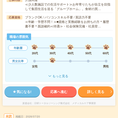
≪少人数施設での生活サポート≫お年寄りたちが自立を目指
して集団生活を送る「グループホーム」。食材の買…
ブランクOK / パソコンスキル不要 / 英語力不要
応募資格
≪年齢・学歴不問！≫■資格と実務経験をお持ちの方＊履歴
書不要＊面談確約≪待遇≫・社会保険完備・社員登…
職場の雰囲気
年齢層
20代
30代
40代
50代
60代
男女比率
女性
男性
もっと見る
気になる!
応募へ進む
詳しく見る
派遣会社
日研トータルソーシング株式会社 メディカルケア事業部
未読
掲載日
2026/07/20