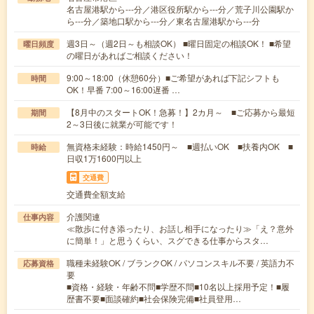
名古屋港駅から---分／港区役所駅から---分／荒子川公園駅か
ら---分／築地口駅から---分／東名古屋港駅から---分
週3日～（週2日～も相談OK） ■曜日固定の相談OK！ ■希望
曜日頻度
の曜日があればご相談ください！
9:00～18:00（休憩60分）■ご希望があれば下記シフトも
時間
OK！早番 7:00～16:00遅番 …
【8月中のスタートOK！急募！】2カ月～ ■ご応募から最短
期間
2～3日後に就業が可能です！
無資格未経験：時給1450円～ ■週払いOK ■扶養内OK ■
時給
日収1万1600円以上
交通費
交通費全額支給
介護関連
仕事内容
≪散歩に付き添ったり、お話し相手になったり≫「え？意外
に簡単！」と思うくらい、スグできる仕事からスタ…
職種未経験OK / ブランクOK / パソコンスキル不要 / 英語力不
応募資格
要
■資格・経験・年齢不問■学歴不問■10名以上採用予定！■履
歴書不要■面談確約■社会保険完備■社員登用…