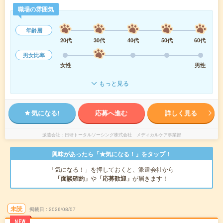
職場の雰囲気
年齢層
20代
30代
40代
50代
60代
男女比率
女性
男性
もっと見る
気になる!
応募へ進む
詳しく見る
派遣会社
日研トータルソーシング株式会社 メディカルケア事業部
興味があったら「★気になる！」をタップ！
「気になる！」を押しておくと、派遣会社から
「面談確約」
や
「応募歓迎」
が届きます！
未読
掲載日
2026/08/07
NEW