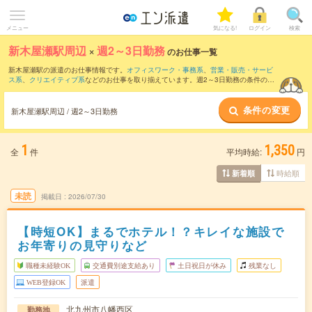
メニュー
気になる!
ログイン
検索
新木屋瀬駅周辺
×
週2～3日勤務
のお仕事一覧
新木屋瀬駅の派遣のお仕事情報です。
オフィスワーク・事務系
、
営業・販売・サービ
ス系
、
クリエイティブ系
などのお仕事を取り揃えています。週2～3日勤務の条件の他
に、
交通費別途支給あり
、
職種未経験OK
、
友だちと一緒の応募OK
などのこだわり条
件も取り揃えています。
条件の変更
新木屋瀬駅周辺 / 週2～3日勤務
1
1,350
全
件
平均時給:
円
時給順
新着順
未読
掲載日
2026/07/30
【時短OK】まるでホテル！？キレイな施設で
お年寄りの見守りなど
職種未経験OK
交通費別途支給あり
土日祝日が休み
残業なし
WEB登録OK
派遣
北九州市八幡西区
勤務地