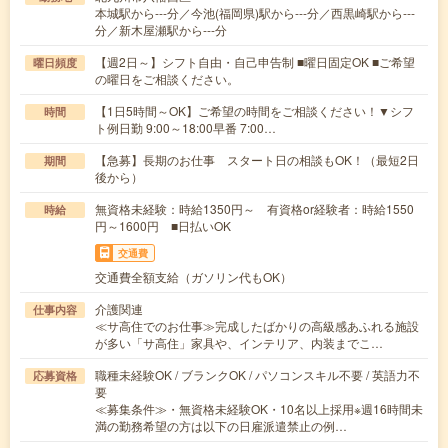
本城駅から---分／今池(福岡県)駅から---分／西黒崎駅から---
分／新木屋瀬駅から---分
【週2日～】シフト自由・自己申告制 ■曜日固定OK ■ご希望
曜日頻度
の曜日をご相談ください。
【1日5時間～OK】ご希望の時間をご相談ください！▼シフ
時間
ト例日勤 9:00～18:00早番 7:00…
【急募】長期のお仕事 スタート日の相談もOK！（最短2日
期間
後から）
無資格未経験：時給1350円～ 有資格or経験者：時給1550
時給
円～1600円 ■日払いOK
交通費
交通費全額支給（ガソリン代もOK）
介護関連
仕事内容
≪サ高住でのお仕事≫完成したばかりの高級感あふれる施設
が多い「サ高住」家具や、インテリア、内装までこ…
職種未経験OK / ブランクOK / パソコンスキル不要 / 英語力不
応募資格
要
≪募集条件≫・無資格未経験OK・10名以上採用※週16時間未
満の勤務希望の方は以下の日雇派遣禁止の例…