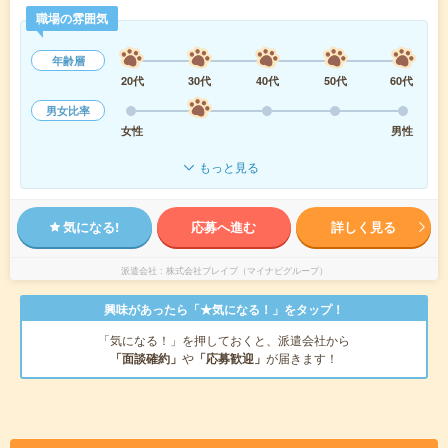
職場の雰囲気
年齢層
20代
30代
40代
50代
60代
男女比率
女性
男性
もっと見る
気になる!
応募へ進む
詳しく見る
派遣会社
株式会社ブレイブ（マイナビグループ）
興味があったら「★気になる！」をタップ！
「気になる！」を押しておくと、派遣会社から
「面談確約」
や
「応募歓迎」
が届きます！