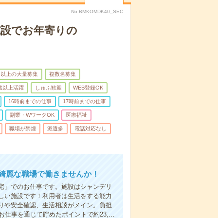
No.BMKOMDK40_SEC
施設でお年寄りの
名以上の大量募集
複数名募集
0歳以上活躍
しゅふ歓迎
WEB登録OK
16時前までの仕事
17時前までの仕事
副業・WワークOK
医療福祉
職場が禁煙
派遣多
電話対応なし
い綺麗な職場で働きませんか！
宅」でのお仕事です。施設はシャンデリ
しい施設です！利用者は生活をする能力
りや安全確認、生活相談がメイン。負担
お仕事を通じて貯めたポイントで約23,…