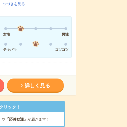
…
つづきを見る
女性
男性
テキパキ
コツコツ
詳しく見る
クリック！
」
や
「応募歓迎」
が届きます！