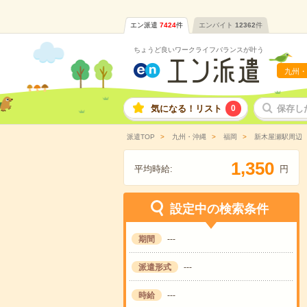
エン派遣
7424
件
エンバイト
12362
件
ちょうど良いワークライフバランスが叶う
九州・
気になる！リスト
0
保存し
派遣TOP
九州・沖縄
福岡
新木屋瀬駅周辺
,
1
3
5
0
平均時給:
円
設定中の検索条件
期間
---
派遣形式
---
時給
---