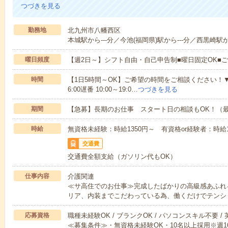
つづきを見る
勤務地
北九州市八幡西区
本城駅から---分／今池(福岡県)駅から---分／西黒崎駅か
曜日頻度
【週2日～】シフト自由・自己申告制■曜日固定OK■
時間
【1日5時間～OK】ご希望の時間をご相談ください！▼シフト例
6:00遅番 10:00～19:0…
つづきを見る
期間
【急募】長期のお仕事 スタート日の相談もOK！（最
時給
無資格未経験：時給1350円～ 有資格or経験者：時給15
交通費
交通費全額支給（ガソリン代もOK）
仕事内容
介護関連
≪サ高住でのお仕事≫完成したばかりの高級感あふれ
リア、内装までこだわっている為、働くだけでテンシ
応募資格
職種未経験OK / ブランクOK / パソコンスキル不要 /
≪募集条件≫・無資格未経験OK・10名以上採用※週