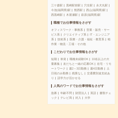
三ケ森駅
黒崎駅前駅
穴生駅
永犬丸駅
今池(福岡県)駅
熊西駅
西山(福岡県)駅
西黒崎駅
木屋瀬駅
萩原(福岡県)駅
職種でお仕事情報をさがす
オフィスワーク・事務系
営業・販売・サー
ビス系
クリエイティブ系
IT・エンジニア
系
技術系
医療・介護・福祉・教育系
軽
作業・物流・工場・その他
こだわりでお仕事情報をさがす
短期
単発
職種未経験OK
10名以上の大
量募集
友だちと一緒の応募OK
在宅・リモ
ートワーク
週2～3日勤務
週4日勤務
土
日祝のみ勤務
残業なし
交通費別途支給あ
り
語学力が活かせる
人気のワードでお仕事情報をさがす
急募
年齢不問
財団法人
英語
書類チェ
ック
テレビ局
封入
大学