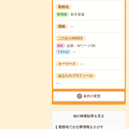
勤務地
新木屋瀬
駅/路線
職種
---
こだわりINDEX
副業・WワークOK
絶対
---
できれば
キーワード
---
あなたのプロフィール
---
条件の変更
他の検索結果を見る
勤務地でお仕事情報をさがす