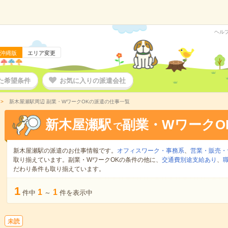
ヘル
沖縄版
エリア変更
た希望条件
お気に入りの派遣会社
新木屋瀬駅周辺 副業・WワークOKの派遣の仕事一覧
新木屋瀬駅
副業・WワークO
で
新木屋瀬駅の派遣のお仕事情報です。
オフィスワーク・事務系
、
営業・販売・
取り揃えています。副業・WワークOKの条件の他に、
交通費別途支給あり
、
だわり条件も取り揃えています。
1
1
1
件中
～
件を表示中
未読