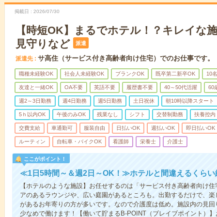
掲載日
2026/07/30
【時短OK】まるでホテル！？キレイな
見守りなど
派遣
サ高住（サービス付き高齢者向け住宅）でのお仕事です。
派遣先
職種未経験OK
社会人未経験OK
ブランクOK
既卒第二新卒OK
10
友達と一緒OK
OA不要
英語不要
履歴書不要
40～50代活躍
6
週2～3日勤務
週4日勤務
週5日勤務
土日祝休
朝10時以降スタート
5ｈ以内OK
午後のみOK
残業なし
シフト
交替制勤務
扶養控内
交費支給
車通勤可
服装自由
日払いOK
週払いOK
即日払いOK
ルーティン
自転車・バイクOK
看護師
栄養士
介護士
ここがポイント！
≪1日5時間～＆週2日～OK！≫ホテルと間違えるくら
【ホテルのような施設】お任せするのは「サービス付き高齢者向け住
アのあるラウンジや、広い庭園があるところも。出勤するだけで、楽
があるお年寄りの方が多いです。なので介護度は低め。施設内の見回
少なめで働けます！【働いて貯まるB-POINT（ブレイブポイント）】