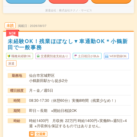
派遣会社
株式会社テクノ・サービス
未読
掲載日
2026/08/07
NEW
未経験OK！残業ほぼなし▼車通勤OK＊小鶴新
田で一般事務
職種未経験OK
交通費別途支給あり
土日祝日が休み
WEB登録OK
派遣
仙台市宮城野区
勤務地
小鶴新田駅から徒歩2分
月～金／週5日
曜日頻度
08:30-17:30（休憩60分）実働8時間（残業少なめ！）
時間
即日～長期 ※開始日相談OK
期間
時給1400円 月収例 22万円 時給1400円×実働8h×週5日×4
時給
週 ※月収例を保証するものではありません。
交通費