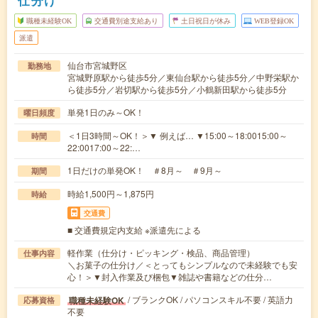
職種未経験OK
交通費別途支給あり
土日祝日が休み
WEB登録OK
派遣
仙台市宮城野区
勤務地
宮城野原駅から徒歩5分／東仙台駅から徒歩5分／中野栄駅か
ら徒歩5分／岩切駅から徒歩5分／小鶴新田駅から徒歩5分
単発1日のみ～OK！
曜日頻度
＜1日3時間～OK！＞▼ 例えば… ▼15:00～18:0015:00～
時間
22:0017:00～22:…
1日だけの単発OK！ ＃8月～ ＃9月～
期間
時給1,500円～1,875円
時給
交通費
■ 交通費規定内支給 ※派遣先による
軽作業（仕分け・ピッキング・検品、商品管理）
仕事内容
＼お菓子の仕分け／＜とってもシンプルなので未経験でも安
心！＞▼封入作業及び梱包▼雑誌や書籍などの仕分…
/ ブランクOK / パソコンスキル不要 / 英語力
職種未経験OK
応募資格
不要