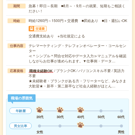
急募！即日～長期 ■8月～・9月～の就業、短期もご相談く
期間
ださい！
時給1260円～1500円＋交通費 ■昇給あり ■日・週払いOK
時給
交通費
交通費支給あり ※当社規定による
テレマーケティング・テレフォンオペレーター・コールセン
仕事内容
ター
≪＊シンプル＊問合せ対応やデータ入力≫マニュアルを確認
しながらお仕事が進められます。▼仕事例・データ…
/ ブランクOK / パソコンスキル不要 / 英語力
職種未経験OK
応募資格
不要
★未経験者・ブランクがある方・フリーターなど、みなさま
大歓迎★・新卒・第二新卒など社会人経験がほとん…
職場の雰囲気
年齢層
20代
30代
40代
50代
60代
男女比率
女性
男性