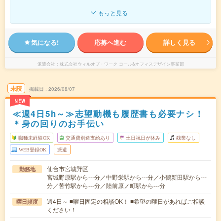
もっと見る
気になる!
応募へ進む
詳しく見る
派遣会社
株式会社ウィルオブ・ワーク コール&オフィスデザイン事業部
未読
掲載日
2026/08/07
NEW
≪週4日5h～≫志望動機も履歴書も必要ナシ！
＊身の回りのお手伝い
職種未経験OK
交通費別途支給あり
土日祝日が休み
残業なし
WEB登録OK
派遣
仙台市宮城野区
勤務地
宮城野原駅から---分／中野栄駅から---分／小鶴新田駅から---
分／苦竹駅から---分／陸前原ノ町駅から---分
週4日～ ■曜日固定の相談OK！ ■希望の曜日があればご相談
曜日頻度
ください！