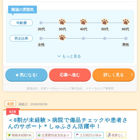
職場の雰囲気
年齢層
20代
30代
40代
50代
60代
男女比率
女性
男性
もっと見る
気になる!
応募へ進む
詳しく見る
派遣会社
日研トータルソーシング株式会社 メディカルケア事業部
未読
掲載日
2026/08/06
NEW
＜8割が未経験＞病院で備品チェックや患者さ
んのサポート＊しゅふさん活躍中！
職種未経験OK
交通費別途支給あり
土日祝日が休み
残業なし