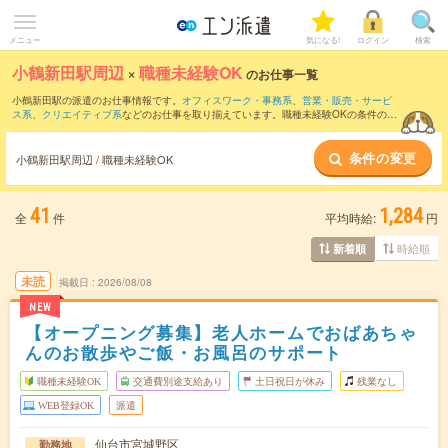
メニュー
気になる!
ログイン
検索
小鶴新田駅周辺
×
職種未経験OK
のお仕事一覧
小鶴新田駅の派遣のお仕事情報です。
オフィスワーク・事務系
、
営業・販売・サービ
ス系
、
クリエイティブ系
などのお仕事を取り揃えています。職種未経験OKの条件の他
に、
交通費別途支給あり
、
友だちと一緒の応募OK
、
10名以上の大量募集
などのこだ
わり条件も取り揃えています。
条件の変更
小鶴新田駅周辺 / 職種未経験OK
41
1,284
全
件
平均時給:
円
時給順
新着順
未読
掲載日
2026/08/08
NEW
【オープニング募集】老人ホームでおばあちゃ
んのお散歩やご飯・お風呂のサポート
職種未経験OK
交通費別途支給あり
土日祝日が休み
残業なし
WEB登録OK
派遣
仙台市宮城野区
勤務地