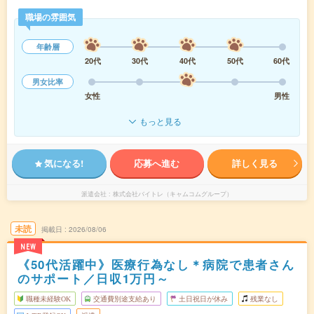
職場の雰囲気
年齢層
20代
30代
40代
50代
60代
男女比率
女性
男性
もっと見る
気になる!
応募へ進む
詳しく見る
派遣会社
株式会社バイトレ（キャムコムグループ）
未読
掲載日
2026/08/06
NEW
《50代活躍中》医療行為なし＊病院で患者さん
のサポート／日収1万円～
職種未経験OK
交通費別途支給あり
土日祝日が休み
残業なし