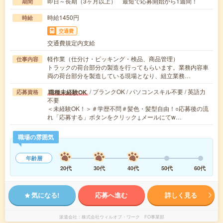
即日～長期（3ヶ月以上） 最短で応募開始から1週間！
期間
時給1450円
時給
交通費
交通費規定内支給
軽作業（仕分け・ピッキング・検品、商品管理）
仕事内容
トラックの荷台部分の製造を行ってもらいます。業務内容車
両の荷台部分を製造している現場となり、組立業務…
/ ブランクOK / パソコンスキル不要 / 英語力
職種未経験OK
応募資格
不要
＜未経験OK！＞＃学歴不問＃髪色・髪型自由！○応募後の流
れ「応募する」ボタンをクリック↓メールにてw…
職場の雰囲気
年齢層
20代
30代
40代
50代
60代
気になる!
応募へ進む
詳しく見る
派遣会社
株式会社ウィルオブ・ワーク FO事業部