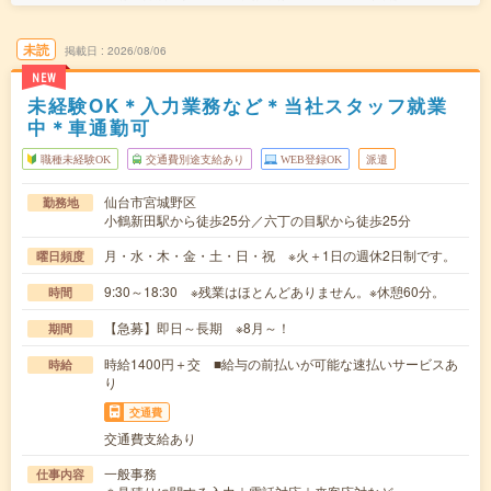
未読
掲載日
2026/08/06
NEW
未経験OK＊入力業務など＊当社スタッフ就業
中＊車通勤可
職種未経験OK
交通費別途支給あり
WEB登録OK
派遣
仙台市宮城野区
勤務地
小鶴新田駅から徒歩25分／六丁の目駅から徒歩25分
月・水・木・金・土・日・祝 ※火＋1日の週休2日制です。
曜日頻度
9:30～18:30 ※残業はほとんどありません。※休憩60分。
時間
【急募】即日～長期 ※8月～！
期間
時給1400円＋交 ■給与の前払いが可能な速払いサービスあ
時給
り
交通費
交通費支給あり
一般事務
仕事内容