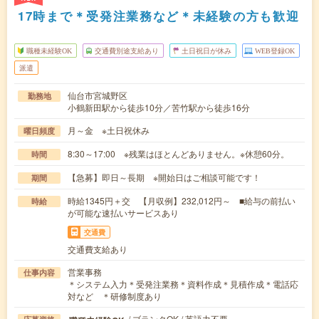
17時まで＊受発注業務など＊未経験の方も歓迎
職種未経験OK
交通費別途支給あり
土日祝日が休み
WEB登録OK
派遣
仙台市宮城野区
勤務地
小鶴新田駅から徒歩10分／苦竹駅から徒歩16分
月～金 ※土日祝休み
曜日頻度
8:30～17:00 ※残業はほとんどありません。※休憩60分。
時間
【急募】即日～長期 ※開始日はご相談可能です！
期間
時給1345円＋交 【月収例】232,012円～ ■給与の前払い
時給
が可能な速払いサービスあり
交通費
交通費支給あり
営業事務
仕事内容
＊システム入力＊受発注業務＊資料作成＊見積作成＊電話応
対など ＊研修制度あり
/ ブランクOK / 英語力不要