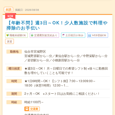
未読
掲載日
2026/08/08
NEW
【年齢不問】週3日～OK！少人数施設で料理や
掃除のお手伝い
職種未経験OK
交通費別途支給あり
土日祝日が休み
WEB登録OK
派遣
仙台市宮城野区
勤務地
宮城野原駅から---分／東仙台駅から---分／中野栄駅から---分
／岩切駅から---分／小鶴新田駅から---分
★週3日～OK！ 月～日曜日での希望シフト制 ※徐々に勤務回
曜日頻度
数を増やしていくことも可能です！
★1日6時間～OK！【シフト例】7:00～13:009:00～
時間
18:00（休憩1時間）12:00～1…
2ヶ月～OK ※スタート日はお気軽にご相談ください！
期間
時給1100円～
時給
交通費
交通費規定内支給