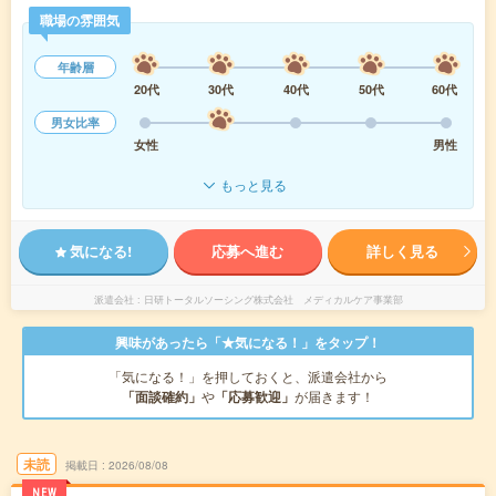
職場の雰囲気
年齢層
20代
30代
40代
50代
60代
男女比率
女性
男性
もっと見る
気になる!
応募へ進む
詳しく見る
派遣会社
日研トータルソーシング株式会社 メディカルケア事業部
興味があったら「★気になる！」をタップ！
「気になる！」を押しておくと、派遣会社から
「面談確約」
や
「応募歓迎」
が届きます！
未読
掲載日
2026/08/08
NEW