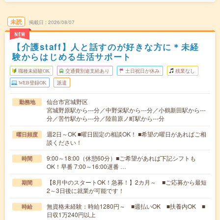
未読
掲載日
2026/08/07
NEW
【介護staff】人と話すのが好きな方に＊未経
験からはじめる生活サポート
職種未経験OK
交通費別途支給あり
土日祝日が休み
残業なし
WEB登録OK
派遣
仙台市宮城野区
勤務地
宮城野原駅から---分／中野栄駅から---分／小鶴新田駅から---
分／苦竹駅から---分／陸前原ノ町駅から---分
週2日～OK ■曜日固定の相談OK！ ■希望の曜日があればご相
曜日頻度
談ください！
9:00～18:00（休憩60分）■ご希望があれば下記シフトも
時間
OK！早番 7:00～16:00遅番 …
【8月中のスタートOK！急募！】2カ月～ ■ご応募から最短
期間
2～3日後に就業が可能です！
無資格未経験：時給1280円～ ■週払いOK ■扶養内OK ■
時給
日収1万240円以上