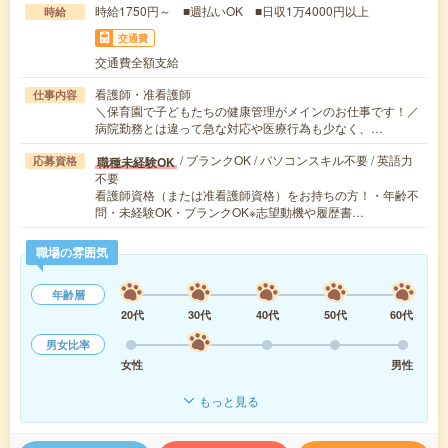
時給1750円～ ■週払いOK ■日収1万4000円以上
時給
交通費
交通費全額支給
看護師・准看護師
仕事内容
＼保育園で子どもたちの健康管理がメインのお仕事です！／
病院勤務とは違って急な対応や医療行為も少なく、…
/ ブランクOK / パソコンスキル不要 / 英語力
職種未経験OK
応募資格
不要
看護師資格（または准看護師資格）をお持ちの方！・年齢不
問・未経験OK・ブランクOK※志望動機や履歴書…
職場の雰囲気
年齢層
20代
30代
40代
50代
60代
男女比率
女性
男性
もっと見る