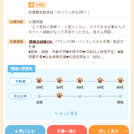
交通費
交通費全額支給（ガソリン代もOK！）
介護関連
仕事内容
「え？意外に簡単！」と思うくらい、スグできる仕事からス
タート！経験がなくて不安だった方も、皆さん問題…
/ ブランクOK / パソコンスキル不要 / 英語力
職種未経験OK
応募資格
不要
■資格・経験・年齢不問■学歴不問■10名以上採用予定！■履
歴書不要■社会保険完備■社員登用あり（紹介…
職場の雰囲気
年齢層
20代
30代
40代
50代
60代
男女比率
女性
男性
もっと見る
気になる!
応募へ進む
詳しく見る