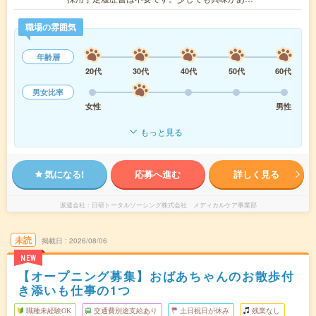
職場の雰囲気
年齢層
20代
30代
40代
50代
60代
男女比率
女性
男性
もっと見る
気になる!
応募へ進む
詳しく見る
派遣会社
日研トータルソーシング株式会社 メディカルケア事業部
未読
掲載日
2026/08/06
NEW
【オープニング募集】おばあちゃんのお散歩付
き添いも仕事の1つ
職種未経験OK
交通費別途支給あり
土日祝日が休み
残業なし