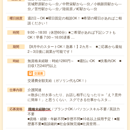
宮城野原駅から---分／中野栄駅から---分／小鶴新田駅から---
分／苦竹駅から---分／陸前原ノ町駅から---分
週2日～OK ■曜日固定の相談OK！ ■希望の曜日があればご相
曜日頻度
談ください！
9:00～18:00（休憩60分）■ご希望があれば下記シフトも
時間
OK！早番 7:00～16:00遅番 …
【8月中のスタートOK！急募！】2カ月～ ■ご応募から最短
期間
2～3日後に就業が可能です！
無資格未経験：時給1280円～ ■週払いOK ■扶養内OK ■
時給
日収1万240円以上
交通費
交通費全額支給（ガソリン代もOK！）
介護関連
仕事内容
≪散歩に付き添ったり、お話し相手になったり≫「え？意外
に簡単！」と思うくらい、スグできる仕事からスタ…
/ ブランクOK / パソコンスキル不要 / 英語力
職種未経験OK
応募資格
不要
■資格・経験・年齢不問■学歴不問■10名以上採用予定！■履
歴書不要■面談確約■社会保険完備■社員登用…