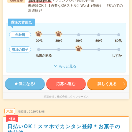
職種未経験OK
応募資格
未経験OK！【必要なOAスキル】Word（作表） #初めての
派遣歓迎
職場の雰囲気
年齢層
20代
30代
40代
50代
60代
職場の様子
活気がある
しずか
もっと見る
気になる!
応募へ進む
詳しく見る
派遣会社
株式会社スタッフサービス
未読
掲載日
2026/08/08
NEW
日払いOK！スマホでカンタン登録＊お菓子の
仕分け