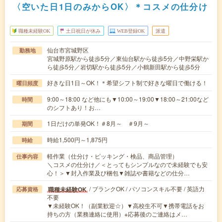
〈空いた日1日のみからOK〉＊コスメの仕分け
職種未経験OK
土日祝日が休み
WEB登録OK
派遣
仙台市宮城野区
勤務地
宮城野原駅から徒歩5分／東仙台駅から徒歩5分／中野栄駅か
ら徒歩5分／岩切駅から徒歩5分／小鶴新田駅から徒歩5分
好きな日1日～OK！＊希望シフト制で好きな曜日で働ける！
曜日頻度
9:00～18:00 など他にも▼10:00～19:00▼18:00～21:00など
時間
のシフトあり！お…
1日だけの単発OK！＃8月～ ＃9月～
期間
時給1,500円～1,875円
時給
軽作業（仕分け・ピッキング・検品、商品管理）
仕事内容
＼コスメの仕分け／＜とってもシンプルなので未経験でも安
心！＞▼封入作業及び梱包▼雑誌や書籍などの仕分…
/ ブランクOK / パソコンスキル不要 / 英語力
職種未経験OK
応募資格
不要
▼未経験OK！（副業歓迎☆）▼高校生不可▼携帯電話をお
持ちの方（業務連絡に使用）※応募後のご連絡はメ…