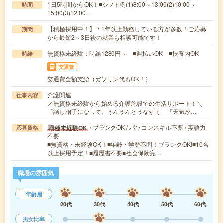
1日5時間からOK！■シフト例(1)8:00～13:00(2)10:00～
時間
15:00(3)12:00…
【積極採用中！】＊1年以上勤務している方が多数！ご応募
期間
から最短2～3日後の就業も相談可能です！
無資格未経験：時給1280円～ ■週払いOK ■扶養内OK
時給
交通費
交通費全額支給（ガソリン代もOK！）
介護関連
仕事内容
／無資格未経験から始める介護施設での生活サポート！＼
「話し相手になって、うんうんとうなずく」「天気が…
/ ブランクOK / パソコンスキル不要 / 英語力
職種未経験OK
応募資格
不要
■無資格・未経験OK！■年齢・学歴不問！ブランクOK!■10名
以上採用予定！■履歴書不要■社会保険完…
職場の雰囲気
年齢層
20代
30代
40代
50代
60代
男女比率