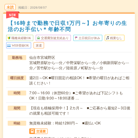
未読
掲載日
2026/08/07
NEW
【16時まで勤務で日収1万円～】お年寄りの生
活のお手伝い＊年齢不問
職種未経験OK
交通費別途支給あり
土日祝日が休み
残業なし
WEB登録OK
派遣
仙台市宮城野区
勤務地
宮城野原駅から---分／中野栄駅から---分／小鶴新田駅から---
分／苦竹駅から---分／陸前原ノ町駅から---分
週2日～OK ■曜日固定の相談OK！ ■希望の曜日があればご相
曜日頻度
談ください！
7:00～16:00（休憩60分）■ご希望があれば下記シフトも
時間
OK！日勤 9:00～18:00遅番 …
【現在も積極採用中！】2カ月～ ■ご応募から最短2～3日後
期間
の就業も相談可能です！
無資格未経験：時給1280円～ ■週払いOK
時給
交通費