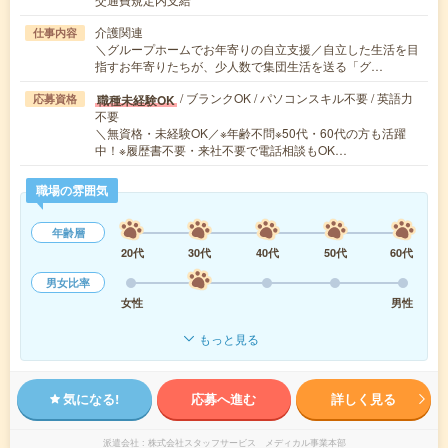
介護関連
仕事内容
＼グループホームでお年寄りの自立支援／自立した生活を目
指すお年寄りたちが、少人数で集団生活を送る「グ…
/ ブランクOK / パソコンスキル不要 / 英語力
職種未経験OK
応募資格
不要
＼無資格・未経験OK／※年齢不問※50代・60代の方も活躍
中！※履歴書不要・来社不要で電話相談もOK…
職場の雰囲気
年齢層
20代
30代
40代
50代
60代
男女比率
女性
男性
もっと見る
気になる!
応募へ進む
詳しく見る
派遣会社
株式会社スタッフサービス メディカル事業本部