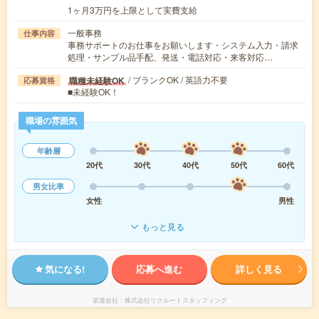
1ヶ月3万円を上限として実費支給
一般事務
仕事内容
事務サポートのお仕事をお願いします・システム入力・請求
処理・サンプル品手配、発送・電話対応・来客対応…
/ ブランクOK / 英語力不要
職種未経験OK
応募資格
■未経験OK！
職場の雰囲気
年齢層
20代
30代
40代
50代
60代
男女比率
女性
男性
もっと見る
気になる!
応募へ進む
詳しく見る
派遣会社
株式会社リクルートスタッフィング