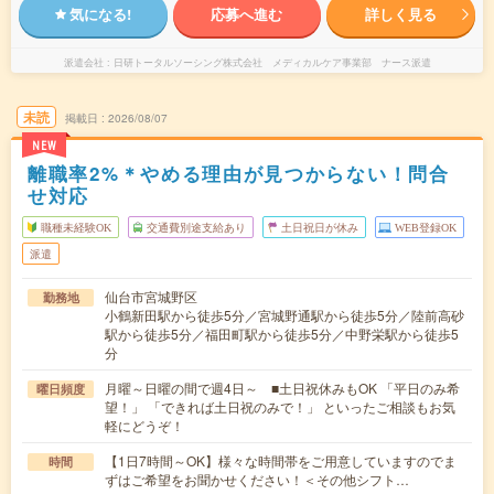
気になる!
応募へ進む
詳しく見る
派遣会社
日研トータルソーシング株式会社 メディカルケア事業部 ナース派遣
未読
掲載日
2026/08/07
NEW
離職率2%＊やめる理由が見つからない！問合
せ対応
職種未経験OK
交通費別途支給あり
土日祝日が休み
WEB登録OK
派遣
仙台市宮城野区
勤務地
小鶴新田駅から徒歩5分／宮城野通駅から徒歩5分／陸前高砂
駅から徒歩5分／福田町駅から徒歩5分／中野栄駅から徒歩5
分
月曜～日曜の間で週4日～ ■土日祝休みもOK 「平日のみ希
曜日頻度
望！」 「できれば土日祝のみで！」 といったご相談もお気
軽にどうぞ！
【1日7時間～OK】様々な時間帯をご用意していますのでま
時間
ずはご希望をお聞かせください！＜その他シフト…