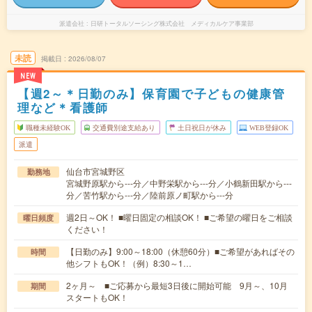
派遣会社
日研トータルソーシング株式会社 メディカルケア事業部
未読
掲載日
2026/08/07
NEW
【週2～＊日勤のみ】保育園で子どもの健康管
理など＊看護師
職種未経験OK
交通費別途支給あり
土日祝日が休み
WEB登録OK
派遣
仙台市宮城野区
勤務地
宮城野原駅から---分／中野栄駅から---分／小鶴新田駅から---
分／苦竹駅から---分／陸前原ノ町駅から---分
週2日～OK！ ■曜日固定の相談OK！ ■ご希望の曜日をご相談
曜日頻度
ください！
【日勤のみ】9:00～18:00（休憩60分）■ご希望があればその
時間
他シフトもOK！（例）8:30～1…
2ヶ月～ ■ご応募から最短3日後に開始可能 9月～、10月
期間
スタートもOK！