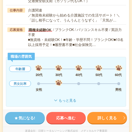
交通費全額支給（ガソリン代もOK！）
介護関連
仕事内容
／無資格未経験から始める介護施設での生活サポート！＼
「話し相手になって、うんうんとうなずく」「天気が…
/ ブランクOK / パソコンスキル不要 / 英語力
職種未経験OK
応募資格
不要
■無資格・未経験OK！■年齢・学歴不問！ブランクOK!■10名
以上採用予定！■履歴書不要■社会保険完…
職場の雰囲気
年齢層
20代
30代
40代
50代
60代
男女比率
女性
男性
もっと見る
気になる!
応募へ進む
詳しく見る
派遣会社
日研トータルソーシング株式会社 メディカルケア事業部