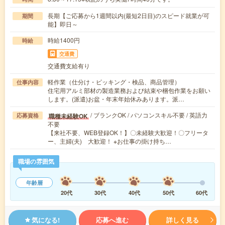
長期【ご応募から1週間以内(最短2日目)のスピード就業が可
期間
能】即日～
時給1400円
時給
交通費
交通費支給有り
軽作業（仕分け・ピッキング・検品、商品管理）
仕事内容
住宅用アルミ部材の製造業務および結束や梱包作業をお願い
します。(派遣)お盆・年末年始休みあります。派…
/ ブランクOK / パソコンスキル不要 / 英語力
職種未経験OK
応募資格
不要
【来社不要、WEB登録OK！】〇未経験大歓迎！〇フリータ
ー、主婦(夫) 大歓迎！ ※お仕事の掛け持ち…
職場の雰囲気
年齢層
20代
30代
40代
50代
60代
気になる!
応募へ進む
詳しく見る