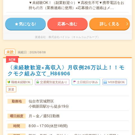
▼未経験OK！（副業歓迎☆）▼高校生不可▼携帯電話をお
持ちの方（業務連絡に使用）※応募後のご連絡はメ…
気になる!
応募へ進む
詳しく見る
派遣会社
株式会社バイトレ（キャムコムグループ）
未読
掲載日
2026/08/08
NEW
〈未経験歓迎×高収入〉月収例26万以上！！モ
クモク組み立て_H86906
職種未経験OK
交通費別途支給あり
土日祝日が休み
WEB登録OK
派遣
仙台市宮城野区
勤務地
小鶴新田駅から徒歩19分
月～金／週5日勤務
曜日頻度
8:00～17:00(休憩1時間)
時間