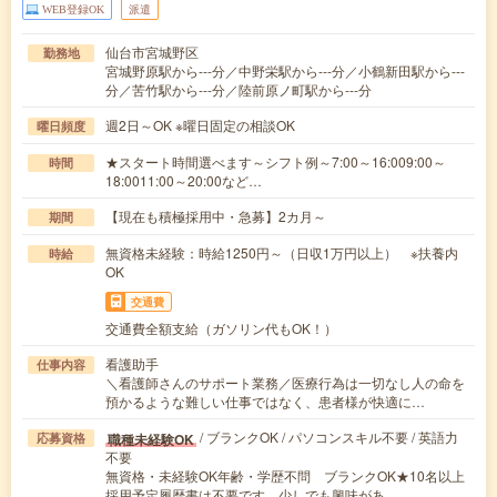
WEB登録OK
派遣
仙台市宮城野区
勤務地
宮城野原駅から---分／中野栄駅から---分／小鶴新田駅から---
分／苦竹駅から---分／陸前原ノ町駅から---分
週2日～OK ※曜日固定の相談OK
曜日頻度
★スタート時間選べます～シフト例～7:00～16:009:00～
時間
18:0011:00～20:00など…
【現在も積極採用中・急募】2カ月～
期間
無資格未経験：時給1250円～（日収1万円以上） ※扶養内
時給
OK
交通費
交通費全額支給（ガソリン代もOK！）
看護助手
仕事内容
＼看護師さんのサポート業務／医療行為は一切なし人の命を
預かるような難しい仕事ではなく、患者様が快適に…
/ ブランクOK / パソコンスキル不要 / 英語力
職種未経験OK
応募資格
不要
無資格・未経験OK年齢・学歴不問 ブランクOK★10名以上
採用予定履歴書は不要です。少しでも興味があ…