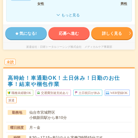
女性
男性
もっと見る
気になる!
応募へ進む
詳しく見る
派遣会社
日研トータルソーシング株式会社 メディカルケア事業部
未読
高時給！車通勤OK！土日休み！日勤のお仕
事！結束や梱包作業
職種未経験OK
交通費別途支給あり
土日祝日が休み
WEB登録OK
派遣
仙台市宮城野区
勤務地
小鶴新田駅から車10分
月～金
曜日頻度
8:30～17:15※表記のうち実働7時間45分です。
時間