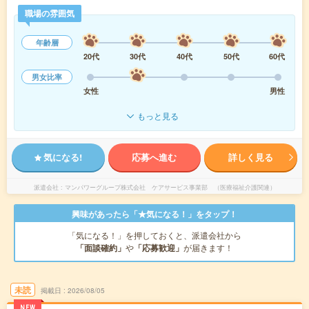
職場の雰囲気
年齢層
20代
30代
40代
50代
60代
男女比率
女性
男性
もっと見る
気になる!
応募へ進む
詳しく見る
派遣会社
マンパワーグループ株式会社 ケアサービス事業部 （医療福祉介護関連）
興味があったら「★気になる！」をタップ！
「気になる！」を押しておくと、派遣会社から
「面談確約」
や
「応募歓迎」
が届きます！
未読
掲載日
2026/08/05
NEW