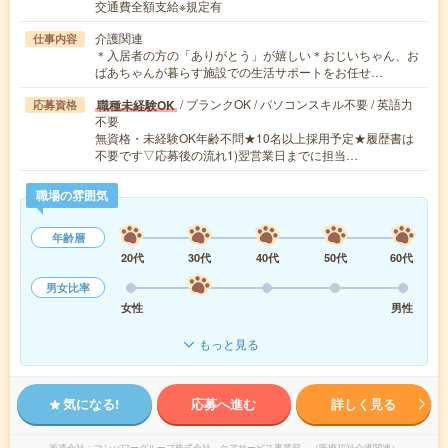
交通費全額支給※規定有
介護関連
仕事内容
＊入居者の方の「ありがとう」が嬉しい＊おじいちゃん、お
ばあちゃんが暮らす施設での生活サポートをお任せ…
/ ブランクOK / パソコンスキル不要 / 英語力
職種未経験OK
応募資格
不要
無資格・未経験OK年齢不問★10名以上採用予定★履歴書は
不要です▽応募後の流れ1)翌営業日までに担当…
職場の雰囲気
年齢層
20代
30代
40代
50代
60代
男女比率
女性
男性
もっと見る
気になる!
応募へ進む
詳しく見る
派遣会社
マンパワーグループ株式会社 ケアサービス事業部 （医療福祉介護関連）