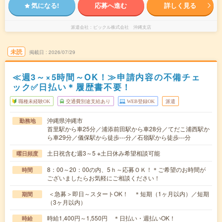
気になる!
応募へ進む
詳しく見る
派遣会社
ピックル株式会社 沖縄支店
未読
掲載日
2026/07/29
≪週3～×5時間～OK！≫申請内容の不備チェ
ック✅日払い＊履歴書不要！
職種未経験OK
交通費別途支給あり
WEB登録OK
派遣
沖縄県沖縄市
勤務地
首里駅から車25分／浦添前田駅から車28分／てだこ浦西駅か
ら車29分／儀保駅から徒歩---分／石嶺駅から徒歩---分
土日祝含む週3～5 ※土日休み希望相談可能
曜日頻度
8：00～20：00の内、5ｈ～応募ＯＫ！＊ご希望のお時間が
時間
ございましたらお気軽にご相談ください！
＜急募＞即日～スタートOK！ ＊短期（1ヶ月以内）／短期
期間
（3ヶ月以内）
時給1,400円～1,550円 ＊日払い・週払いOK！
時給