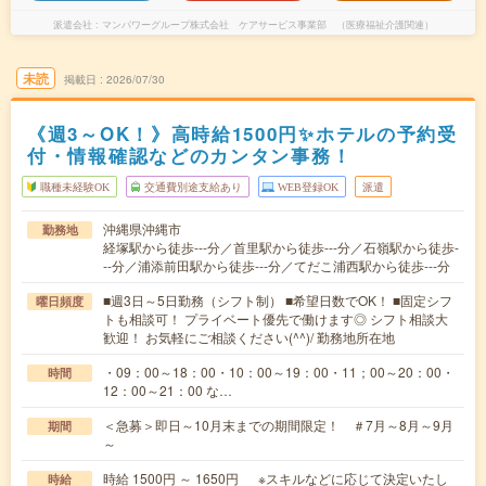
派遣会社
マンパワーグループ株式会社 ケアサービス事業部 （医療福祉介護関連）
未読
掲載日
2026/07/30
《週3～OK！》高時給1500円✨ホテルの予約受
付・情報確認などのカンタン事務！
職種未経験OK
交通費別途支給あり
WEB登録OK
派遣
沖縄県沖縄市
勤務地
経塚駅から徒歩---分／首里駅から徒歩---分／石嶺駅から徒歩-
--分／浦添前田駅から徒歩---分／てだこ浦西駅から徒歩---分
■週3日～5日勤務（シフト制） ■希望日数でOK！ ■固定シフ
曜日頻度
トも相談可！ プライベート優先で働けます◎ シフト相談大
歓迎！ お気軽にご相談ください(^^)/ 勤務地所在地
・09：00～18：00・10：00～19：00・11；00～20：00・
時間
12：00～21：00 な…
＜急募＞即日～10月末までの期間限定！ ＃7月～8月～9月
期間
～
時給 1500円 ～ 1650円 ※スキルなどに応じて決定いたし
時給