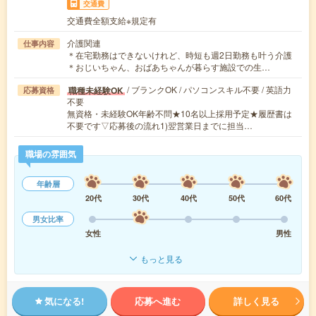
交通費
交通費全額支給※規定有
介護関連
仕事内容
＊在宅勤務はできないけれど、時短も週2日勤務も叶う介護
＊おじいちゃん、おばあちゃんが暮らす施設での生…
/ ブランクOK / パソコンスキル不要 / 英語力
職種未経験OK
応募資格
不要
無資格・未経験OK年齢不問★10名以上採用予定★履歴書は
不要です▽応募後の流れ1)翌営業日までに担当…
職場の雰囲気
年齢層
20代
30代
40代
50代
60代
男女比率
女性
男性
もっと見る
気になる!
応募へ進む
詳しく見る