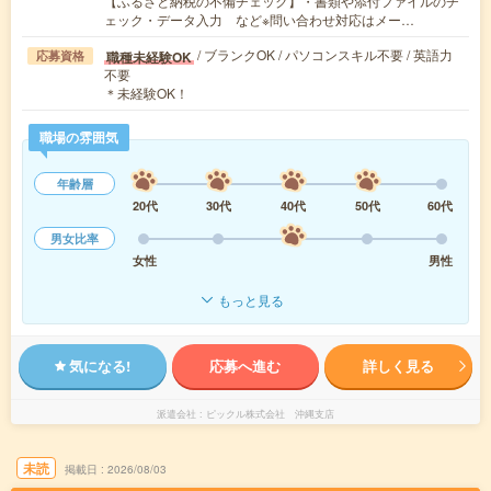
【ふるさと納税の不備チェック】・書類や添付ファイルのチ
ェック・データ入力 など※問い合わせ対応はメー…
/ ブランクOK / パソコンスキル不要 / 英語力
職種未経験OK
応募資格
不要
＊未経験OK！
職場の雰囲気
年齢層
20代
30代
40代
50代
60代
男女比率
女性
男性
もっと見る
気になる!
応募へ進む
詳しく見る
派遣会社
ピックル株式会社 沖縄支店
未読
掲載日
2026/08/03