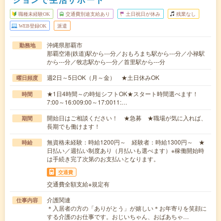
職種未経験OK
交通費別途支給あり
土日祝日が休み
残業なし
WEB登録OK
派遣
沖縄県那覇市
勤務地
那覇空港(鉄道)駅から---分／おもろまち駅から---分／小禄駅
から---分／牧志駅から---分／首里駅から---分
週2日～5日OK（月～金） ★土日休みOK
曜日頻度
★1日4時間～の時短シフトOK★スタート時間選べます！
時間
7:00～16:009:00～17:0011:…
開始日はご相談ください！ ★急募 ★職場が気に入れば、
期間
長期でも働けます！
無資格未経験：時給1200円～ 経験者：時給1300円～ ★
時給
日払い／週払い制度あり（月払いも選べます）※稼働開始時
は手続き完了次第のお支払いとなります。
交通費
交通費全額支給※規定有
介護関連
仕事内容
＊入居者の方の「ありがとう」が嬉しい＊お年寄りを笑顔に
する介護のお仕事です。おじいちゃん、おばあちゃ…