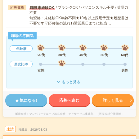
/ ブランクOK / パソコンスキル不要 / 英語力
職種未経験OK
応募資格
不要
無資格・未経験OK年齢不問★10名以上採用予定★履歴書は
不要です▽応募後の流れ1)翌営業日までに担当…
職場の雰囲気
年齢層
20代
30代
40代
50代
60代
男女比率
女性
男性
もっと見る
気になる!
応募へ進む
詳しく見る
派遣会社
マンパワーグループ株式会社 ケアサービス事業部 （医療福祉介護関連）
未読
掲載日
2026/08/03