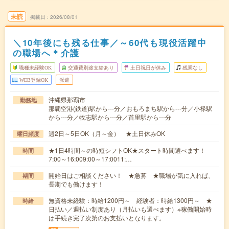
未読
掲載日
2026/08/01
＼10年後にも残る仕事／～60代も現役活躍中
の職場へ＊介護
職種未経験OK
交通費別途支給あり
土日祝日が休み
残業なし
WEB登録OK
派遣
沖縄県那覇市
勤務地
那覇空港(鉄道)駅から---分／おもろまち駅から---分／小禄駅
から---分／牧志駅から---分／首里駅から---分
週2日～5日OK（月～金） ★土日休みOK
曜日頻度
★1日4時間～の時短シフトOK★スタート時間選べます！
時間
7:00～16:009:00～17:0011:…
開始日はご相談ください！ ★急募 ★職場が気に入れば、
期間
長期でも働けます！
無資格未経験：時給1200円～ 経験者：時給1300円～ ★
時給
日払い／週払い制度あり（月払いも選べます）※稼働開始時
は手続き完了次第のお支払いとなります。