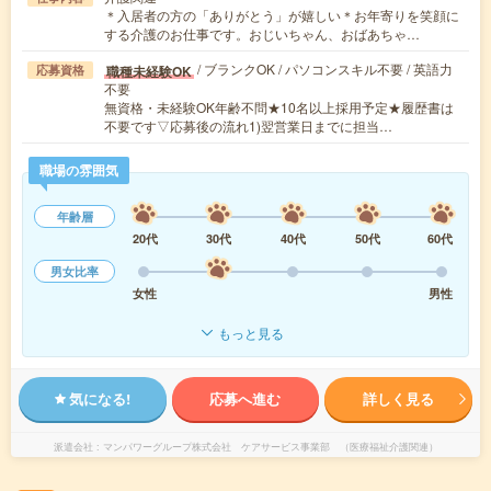
＊入居者の方の「ありがとう」が嬉しい＊お年寄りを笑顔に
する介護のお仕事です。おじいちゃん、おばあちゃ…
/ ブランクOK / パソコンスキル不要 / 英語力
職種未経験OK
応募資格
不要
無資格・未経験OK年齢不問★10名以上採用予定★履歴書は
不要です▽応募後の流れ1)翌営業日までに担当…
職場の雰囲気
年齢層
20代
30代
40代
50代
60代
男女比率
女性
男性
もっと見る
気になる!
応募へ進む
詳しく見る
派遣会社
マンパワーグループ株式会社 ケアサービス事業部 （医療福祉介護関連）