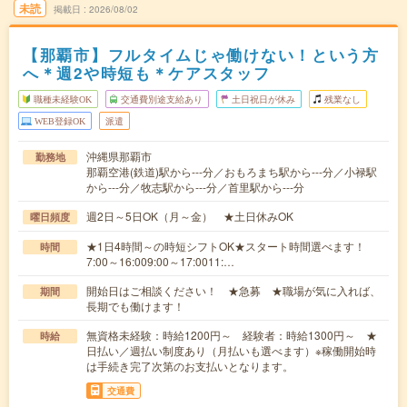
未読
掲載日
2026/08/02
【那覇市】フルタイムじゃ働けない！という方
へ＊週2や時短も＊ケアスタッフ
職種未経験OK
交通費別途支給あり
土日祝日が休み
残業なし
WEB登録OK
派遣
沖縄県那覇市
勤務地
那覇空港(鉄道)駅から---分／おもろまち駅から---分／小禄駅
から---分／牧志駅から---分／首里駅から---分
週2日～5日OK（月～金） ★土日休みOK
曜日頻度
★1日4時間～の時短シフトOK★スタート時間選べます！
時間
7:00～16:009:00～17:0011:…
開始日はご相談ください！ ★急募 ★職場が気に入れば、
期間
長期でも働けます！
無資格未経験：時給1200円～ 経験者：時給1300円～ ★
時給
日払い／週払い制度あり（月払いも選べます）※稼働開始時
は手続き完了次第のお支払いとなります。
交通費