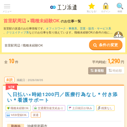
メニュー
気になる!
ログイン
検索
首里駅周辺
×
職種未経験OK
のお仕事一覧
首里駅の派遣のお仕事情報です。
オフィスワーク・事務系
、
営業・販売・サービス系
、
クリエイティブ系
などのお仕事を取り揃えています。職種未経験OKの条件の他に、
交通費別途支給あり
、
友だちと一緒の応募OK
、
週4日勤務
などのこだわり条件も取り
揃えています。
条件の変更
首里駅周辺 / 職種未経験OK
10
1,290
全
件
平均時給:
円
時給順
新着順
未読
掲載日
2026/08/05
NEW
＼日払い×時給1200円／医療行為なし＊付き添
い＊看護サポート
職種未経験OK
交通費別途支給あり
土日祝日が休み
残業なし
WEB登録OK
派遣
沖縄県那覇市
勤務地