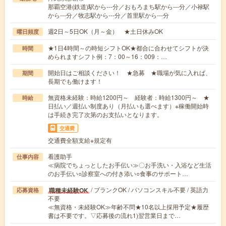
那覇空港(鉄道)駅から---分／おもろまち駅から---分／小禄駅
から---分／牧志駅から---分／首里駅から---分
週2日～5日OK（月～金） ★土日休みOK
曜日頻度
★1日4時間～の時短シフトOK★都合に合わせてシフトが決
時間
められますシフト例：7：00～16：009：…
開始日はご相談ください！ ★急募 ★職場が気に入れば、
期間
長期でも働けます！
無資格未経験：時給1200円～ 経験者：時給1300円～ ★
時給
日払い／週払い制度あり（月払いも選べます）※稼働開始時
は手続き完了次第のお支払いとなります。
交通費
交通費全額支給※規定有
看護助手
仕事内容
≪病院でちょっとしたお手伝い≫〇お手洗い・入浴など生活
のお手伝い○診察室への付き添い○食事のサポート…
/ ブランクOK / パソコンスキル不要 / 英語力
職種未経験OK
応募資格
不要
≪無資格・未経験OK≫年齢不問★10名以上採用予定★履歴
書は不要です。▽応募後の流れ1)翌営業日まで…