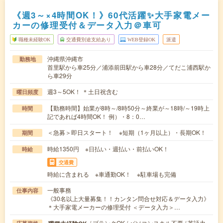
《週3～×4時間OK！》60代活躍✨大手家電メー
カーの修理受付＆データ入力＠車可
職種未経験OK
交通費別途支給あり
WEB登録OK
派遣
沖縄県沖縄市
勤務地
首里駅から車25分／浦添前田駅から車28分／てだこ浦西駅か
ら車29分
週3～5OK！ ＊土日祝含む
曜日頻度
【勤務時間】始業が8時～/8時50分～終業が～18時/～19時上
時間
記であれば4時間OK！ 例）・8：0…
＜急募＞即日スタート！ ※短期（1ヶ月以上）・長期OK！
期間
時給1350円 ※日払い・週払い・前払いOK！
時給
交通費
時給に含まれる ※車通勤OK！ ※駐車場も完備
一般事務
仕事内容
《30名以上大量募集！！カンタン問合せ対応＆データ入力》
＊大手家電メーカーの修理受付 ＜データ入力＞…
/ ブランクOK / パソコンスキル不要 / 英語力