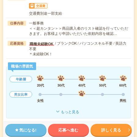
交通費
交通費別途一部支給
一般事務
仕事内容
＜＜超カンタン＞＞商品購入者のリスト確認を行っていただ
きます。お客様より申請いただいた依頼内容を確認…
/ ブランクOK / パソコンスキル不要 / 英語力
職種未経験OK
応募資格
不要
＊未経験OK！
職場の雰囲気
年齢層
20代
30代
40代
50代
60代
男女比率
女性
男性
もっと見る
気になる!
応募へ進む
詳しく見る