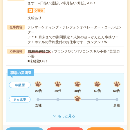
ます ※日払い/週払い/半月払い/月払いOK！
交通費
支給あり
テレマーケティング・テレフォンオペレーター・コールセン
仕事内容
ター
／＊10月末までの期間限定＊人気の超～かんたん事務ワー
ク！ホテルの予約受付のお仕事です！カンタン！W…
/ ブランクOK / パソコンスキル不要 / 英語力
職種未経験OK
応募資格
不要
■未経験OK！
職場の雰囲気
年齢層
20代
30代
40代
50代
60代
男女比率
女性
男性
もっと見る