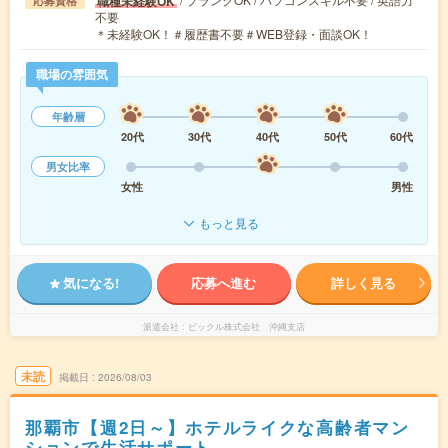
職種未経験OK
応募資格
不要
＊未経験OK！＃履歴書不要＃WEB登録・面談OK！
職場の雰囲気
年齢層
20代
30代
40代
50代
60代
男女比率
女性
男性
もっと見る
気になる!
応募へ進む
詳しく見る
派遣会社
ピックル株式会社 沖縄支店
未読
掲載日
2026/08/03
那覇市【週2日～】ホテルライクな高齢者マン
ションで生活サポート