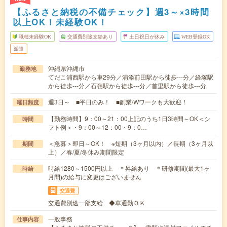
【ふるさと納税の不備チェック】週3～×3時間
以上OK！未経験OK！
職種未経験OK
交通費別途支給あり
土日祝日が休み
WEB登録OK
派遣
沖縄県沖縄市
勤務地
てだこ浦西駅から車29分／浦添前田駅から徒歩---分／経塚駅
から徒歩---分／石嶺駅から徒歩---分／首里駅から徒歩---分
週3日～ ■平日のみ！ ■副業/Wワークも大歓迎！
曜日頻度
【勤務時間】9：00～21：00上記のうち1日3時間～OK＜シ
時間
フト例＞・9：00～12：00・9：0…
＜急募＞即日～OK！ ※短期（3ヶ月以内）／長期（3ヶ月以
期間
上）／春/夏/冬休み期間限定
時給1280～1500円以上 ＊昇給あり ＊研修期間(最大1ヶ
時給
月間)の給与に変更はございません
交通費
交通費別途一部支給 ◆車通勤ＯＫ
一般事務
仕事内容