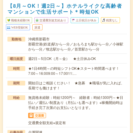
【8月～OK！週2日～】ホテルライクな高齢者
マンションで生活サポート＊時短OK
職種未経験OK
交通費別途支給あり
土日祝日が休み
残業なし
WEB登録OK
派遣
沖縄県那覇市
勤務地
那覇空港(鉄道)駅から---分／おもろまち駅から---分／小禄駅
から---分／牧志駅から---分／首里駅から---分
週2日～5日OK（月～金） ★土日休みOK
曜日頻度
★1日4時間～の時短シフトOK★スタート時間選べます！
時間
7:00～16:009:00～17:0011:…
開始日はご相談ください！ ★急募 ★職場が気に入れば、
期間
長期でも働けます！
無資格未経験：時給1200円～ 経験者：時給1300円～★日
時給
払い／週払い制度あり（月払いも選べます）※稼働開始時は
手続き完了次第のお支払いとなります。
交通費
交通費全額支給※規定有
介護関連
仕事内容