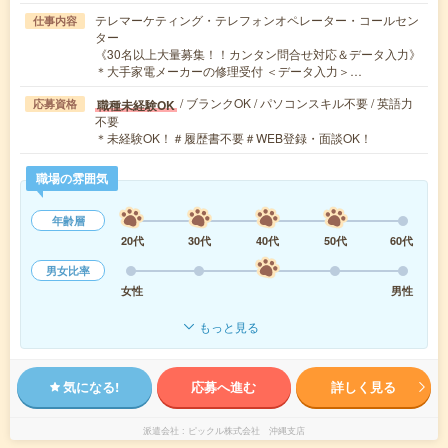
テレマーケティング・テレフォンオペレーター・コールセン
仕事内容
ター
《30名以上大量募集！！カンタン問合せ対応＆データ入力》
＊大手家電メーカーの修理受付 ＜データ入力＞…
/ ブランクOK / パソコンスキル不要 / 英語力
職種未経験OK
応募資格
不要
＊未経験OK！＃履歴書不要＃WEB登録・面談OK！
職場の雰囲気
年齢層
20代
30代
40代
50代
60代
男女比率
女性
男性
もっと見る
気になる!
応募へ進む
詳しく見る
派遣会社
ピックル株式会社 沖縄支店