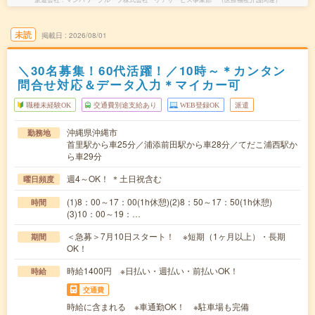
未読
掲載日
2026/08/01
＼30名募集！60代活躍！／10時～＊カンタン
問合せ対応＆データ入力＊マイカー可
職種未経験OK
交通費別途支給あり
WEB登録OK
派遣
沖縄県沖縄市
勤務地
首里駅から車25分／浦添前田駅から車28分／てだこ浦西駅か
ら車29分
週4～OK！ ＊土日祝含む
曜日頻度
(1)8：00～17：00(1h休憩)(2)8：50～17：50(1h休憩)
時間
(3)10：00～19：…
＜急募＞7月10日スタート！ ※短期（1ヶ月以上）・長期
期間
OK！
時給1400円 ※日払い・週払い・前払いOK！
時給
交通費
時給に含まれる ※車通勤OK！ ※駐車場も完備