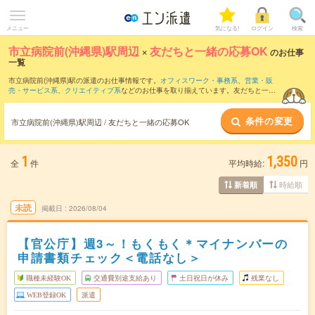
メニュー
気になる!
ログイン
検索
市立病院前(沖縄県)駅周辺
×
友だちと一緒の応募OK
のお仕事
一覧
市立病院前(沖縄県)駅の派遣のお仕事情報です。
オフィスワーク・事務系
、
営業・販
売・サービス系
、
クリエイティブ系
などのお仕事を取り揃えています。友だちと一緒
の応募OKの条件の他に、
交通費別途支給あり
、
職種未経験OK
、
週4日勤務
などのこだ
わり条件も取り揃えています。
条件の変更
市立病院前(沖縄県)駅周辺 / 友だちと一緒の応募OK
1
1,350
全
件
平均時給:
円
時給順
新着順
未読
掲載日
2026/08/04
【官公庁】週3～！もくもく＊マイナンバーの
申請書類チェック＜電話なし＞
職種未経験OK
交通費別途支給あり
土日祝日が休み
残業なし
WEB登録OK
派遣