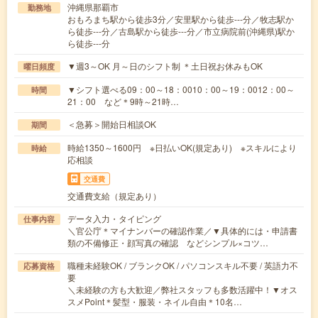
沖縄県那覇市
勤務地
おもろまち駅から徒歩3分／安里駅から徒歩---分／牧志駅か
ら徒歩---分／古島駅から徒歩---分／市立病院前(沖縄県)駅か
ら徒歩---分
▼週3～OK 月～日のシフト制 ＊土日祝お休みもOK
曜日頻度
▼シフト選べる09：00～18：0010：00～19：0012：00～
時間
21：00 など＊9時～21時…
＜急募＞開始日相談OK
期間
時給1350～1600円 ※日払いOK(規定あり) ※スキルにより
時給
応相談
交通費
交通費支給（規定あり）
データ入力・タイピング
仕事内容
＼官公庁＊マイナンバーの確認作業／▼具体的には・申請書
類の不備修正・顔写真の確認 などシンプル×コツ…
職種未経験OK / ブランクOK / パソコンスキル不要 / 英語力不
応募資格
要
＼未経験の方も大歓迎／弊社スタッフも多数活躍中！▼オス
スメPoint＊髪型・服装・ネイル自由＊10名…