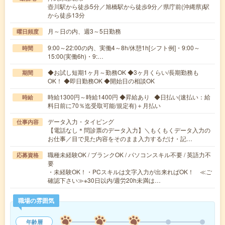
壺川駅から徒歩5分／旭橋駅から徒歩9分／県庁前(沖縄県)駅
から徒歩13分
月～日の内、週3～5日勤務
曜日頻度
9:00～22:00の内、実働4～8h/休憩1h[シフト例]・9:00～
時間
15:00(実働6h)・9:…
◆お試し短期1ヶ月～勤務OK ◆3ヶ月くらい/長期勤務も
期間
OK！ ◆即日勤務OK ◆開始日の相談OK
時給1300円～時給1400円 ◆昇給あり ◆日払い(速払い：給
時給
料日前に70％迄受取可能/規定有)＋月払い
データ入力・タイピング
仕事内容
【電話なし＊問診票のデータ入力】＼もくもくデータ入力の
お仕事／目で見た内容をそのまま入力するだけ・記…
職種未経験OK / ブランクOK / パソコンスキル不要 / 英語力不
応募資格
要
・未経験OK！・PCスキルは文字入力が出来ればOK！ ≪ご
確認下さい≫※30日以内/週労20h未満は…
職場の雰囲気
年齢層