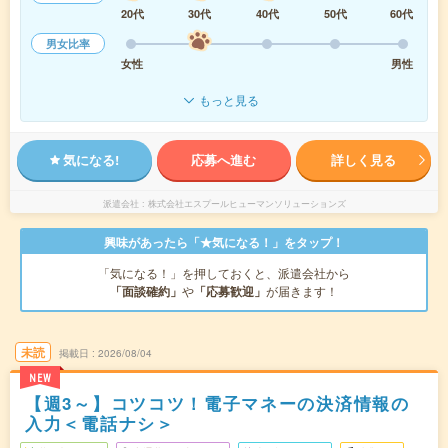
20代
30代
40代
50代
60代
男女比率
女性
男性
もっと見る
気になる!
応募へ進む
詳しく見る
派遣会社
株式会社エスプールヒューマンソリューションズ
興味があったら「★気になる！」をタップ！
「気になる！」を押しておくと、派遣会社から
「面談確約」
や
「応募歓迎」
が届きます！
未読
掲載日
2026/08/04
NEW
【週3～】コツコツ！電子マネーの決済情報の
入力＜電話ナシ＞