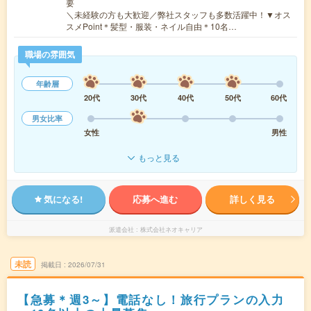
要
＼未経験の方も大歓迎／弊社スタッフも多数活躍中！▼オス
スメPoint＊髪型・服装・ネイル自由＊10名…
職場の雰囲気
年齢層
20代
30代
40代
50代
60代
男女比率
女性
男性
もっと見る
気になる!
応募へ進む
詳しく見る
派遣会社
株式会社ネオキャリア
未読
掲載日
2026/07/31
【急募＊週3～】電話なし！旅行プランの入力