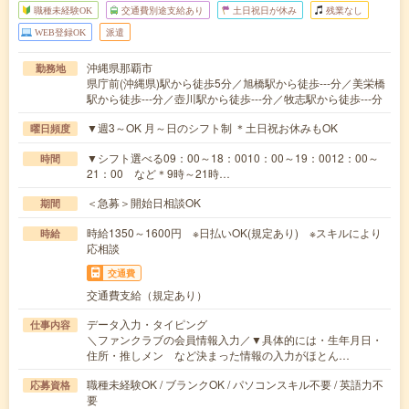
職種未経験OK
交通費別途支給あり
土日祝日が休み
残業なし
WEB登録OK
派遣
沖縄県那覇市
勤務地
県庁前(沖縄県)駅から徒歩5分／旭橋駅から徒歩---分／美栄橋
駅から徒歩---分／壺川駅から徒歩---分／牧志駅から徒歩---分
▼週3～OK 月～日のシフト制 ＊土日祝お休みもOK
曜日頻度
▼シフト選べる09：00～18：0010：00～19：0012：00～
時間
21：00 など＊9時～21時…
＜急募＞開始日相談OK
期間
時給1350～1600円 ※日払いOK(規定あり) ※スキルにより
時給
応相談
交通費
交通費支給（規定あり）
データ入力・タイピング
仕事内容
＼ファンクラブの会員情報入力／▼具体的には・生年月日・
住所・推しメン など決まった情報の入力がほとん…
職種未経験OK / ブランクOK / パソコンスキル不要 / 英語力不
応募資格
要