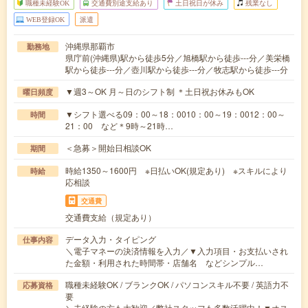
職種未経験OK
交通費別途支給あり
土日祝日が休み
残業なし
WEB登録OK
派遣
沖縄県那覇市
勤務地
県庁前(沖縄県)駅から徒歩5分／旭橋駅から徒歩---分／美栄橋
駅から徒歩---分／壺川駅から徒歩---分／牧志駅から徒歩---分
▼週3～OK 月～日のシフト制 ＊土日祝お休みもOK
曜日頻度
▼シフト選べる09：00～18：0010：00～19：0012：00～
時間
21：00 など＊9時～21時…
＜急募＞開始日相談OK
期間
時給1350～1600円 ※日払いOK(規定あり) ※スキルにより
時給
応相談
交通費
交通費支給（規定あり）
データ入力・タイピング
仕事内容
＼電子マネーの決済情報を入力／▼入力項目・お支払いされ
た金額・利用された時間帯・店舗名 などシンプル…
職種未経験OK / ブランクOK / パソコンスキル不要 / 英語力不
応募資格
要
＼未経験の方も大歓迎／弊社スタッフも多数活躍中！▼オス