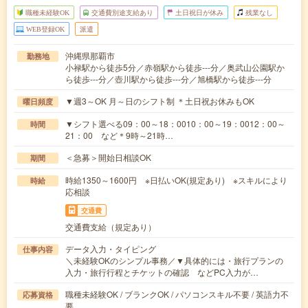
職種未経験OK
交通費別途支給あり
土日祝日が休み
残業なし
WEB登録OK
派遣
沖縄県那覇市
勤務地
小禄駅から徒歩5分／赤嶺駅から徒歩---分／奥武山公園駅か
ら徒歩---分／壺川駅から徒歩---分／旭橋駅から徒歩---分
▼週3～OK 月～日のシフト制 ＊土日祝お休みもOK
曜日頻度
▼シフト選べる09：00～18：0010：00～19：0012：00～
時間
21：00 など＊9時～21時…
＜急募＞開始日相談OK
期間
時給1350～1600円 ※日払いOK(規定あり) ※スキルにより
時給
応相談
交通費
交通費支給（規定あり）
データ入力・タイピング
仕事内容
＼未経験OKのシンプル事務／▼具体的には・旅行プランの
入力・旅行行程とチケットの確認 などPC入力が…
職種未経験OK / ブランクOK / パソコンスキル不要 / 英語力不
応募資格
要