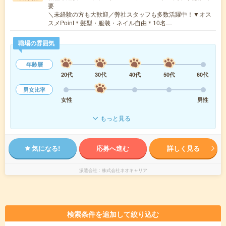
要
＼未経験の方も大歓迎／弊社スタッフも多数活躍中！▼オス
スメPoint＊髪型・服装・ネイル自由＊10名…
職場の雰囲気
年齢層
20代
30代
40代
50代
60代
男女比率
女性
男性
もっと見る
気になる!
応募へ進む
詳しく見る
派遣会社
株式会社ネオキャリア
検索条件を追加して絞り込む