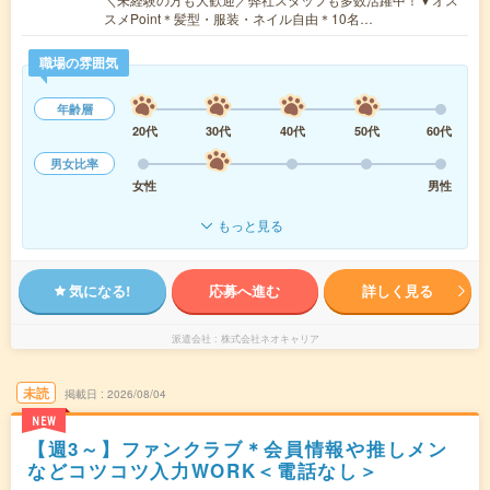
スメPoint＊髪型・服装・ネイル自由＊10名…
職場の雰囲気
年齢層
20代
30代
40代
50代
60代
男女比率
女性
男性
もっと見る
気になる!
応募へ進む
詳しく見る
派遣会社
株式会社ネオキャリア
未読
掲載日
2026/08/04
NEW
【週3～】ファンクラブ＊会員情報や推しメン
などコツコツ入力WORK＜電話なし＞