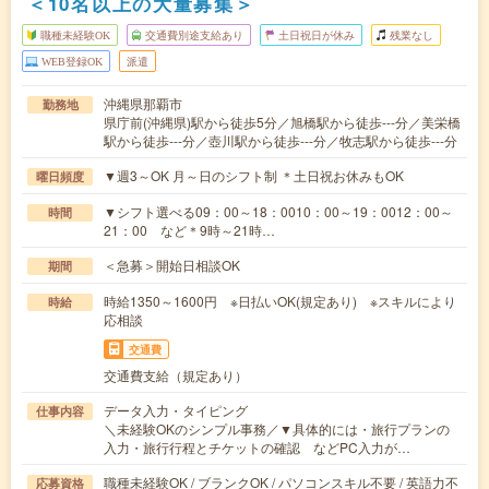
＜10名以上の大量募集＞
職種未経験OK
交通費別途支給あり
土日祝日が休み
残業なし
WEB登録OK
派遣
沖縄県那覇市
勤務地
県庁前(沖縄県)駅から徒歩5分／旭橋駅から徒歩---分／美栄橋
駅から徒歩---分／壺川駅から徒歩---分／牧志駅から徒歩---分
▼週3～OK 月～日のシフト制 ＊土日祝お休みもOK
曜日頻度
▼シフト選べる09：00～18：0010：00～19：0012：00～
時間
21：00 など＊9時～21時…
＜急募＞開始日相談OK
期間
時給1350～1600円 ※日払いOK(規定あり) ※スキルにより
時給
応相談
交通費
交通費支給（規定あり）
データ入力・タイピング
仕事内容
＼未経験OKのシンプル事務／▼具体的には・旅行プランの
入力・旅行行程とチケットの確認 などPC入力が…
職種未経験OK / ブランクOK / パソコンスキル不要 / 英語力不
応募資格