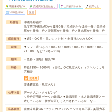
職種未経験OK
交通費別途支給あり
土日祝日が休み
残業なし
WEB登録OK
派遣
沖縄県那覇市
勤務地
県庁前(沖縄県)駅から徒歩5分／旭橋駅から徒歩---分／美栄橋
駅から徒歩---分／壺川駅から徒歩---分／牧志駅から徒歩---分
▼週3～OK 月～日のシフト制 ＊土日祝お休みもOK
曜日頻度
▼シフト選べる09：00～18：0010：00～19：0012：00～
時間
21：00 など＊9時～21時…
＜急募＞開始日相談OK
期間
時給1350～1600円 ※日払いOK(規定あり) ※スキルにより
時給
応相談
交通費
交通費支給（規定あり）
データ入力・タイピング
仕事内容
＼身分証明書データの確認／▼確認項目・本人確認情報と一
致しているか・住所が正しく入力されているか な…
職種未経験OK / ブランクOK / パソコンスキル不要 / 英語力不
応募資格