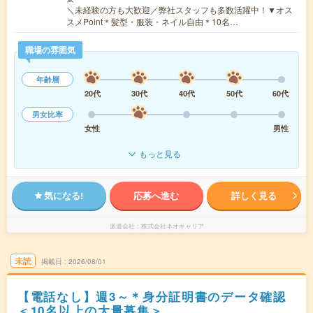
＼未経験の方も大歓迎／弊社スタッフも多数活躍中！▼オス
スメPoint＊髪型・服装・ネイル自由＊10名…
職場の雰囲気
年齢層
20代
30代
40代
50代
60代
男女比率
女性
男性
もっと見る
気になる!
応募へ進む
詳しく見る
派遣会社
株式会社ネオキャリア
未読
掲載日
2026/08/01
【電話なし】週3～＊身分証明書のデータ確認
＜10名以上の大量募集＞