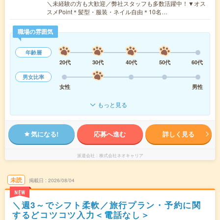
＼未経験の方も大歓迎／弊社スタッフも多数活躍中！▼オス
スメPoint＊髪型・服装・ネイル自由＊10名…
職場の雰囲気
年齢層
20代
30代
40代
50代
60代
男女比率
女性
男性
もっと見る
気になる!
応募へ進む
詳しく見る
派遣会社
株式会社ネオキャリア
未読
掲載日
2026/08/04
NEW
＼週3～でシフト柔軟／旅行プラン・予約に関
するどコツコツ入力＜電話なし＞