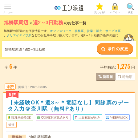
メニュー
気になる!
ログイン
検索
旭橋駅周辺
×
週2～3日勤務
のお仕事一覧
旭橋駅の派遣のお仕事情報です。
オフィスワーク・事務系
、
営業・販売・サービス系
、
クリエイティブ系
などのお仕事を取り揃えています。週2～3日勤務の条件の他に、
交通費別途支給あり
、
職種未経験OK
、
友だちと一緒の応募OK
などのこだわり条件も
取り揃えています。
条件の変更
旭橋駅周辺 / 週2～3日勤務
6
1,275
全
件
平均時給:
円
時給順
新着順
未読
掲載日
2026/08/05
NEW
【未経験OK＊週3～＊電話なし】問診票のデー
タ入力＠壷川駅（無料Pあり）
職種未経験OK
交通費別途支給あり
土日祝日が休み
WEB登録OK
派遣
沖縄県那覇市
勤務地