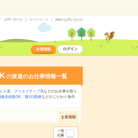
プ・お問い合わせ
サイトマップ
掲載のお問い合わせ
会員登録
ログイン
K
の派遣のお仕事情報一覧
ビス系
、
クリエイティブ系
などのお仕事を取り
職種未経験OK
、
週4日勤務
などのこだわり条件
新着順
一括
応募