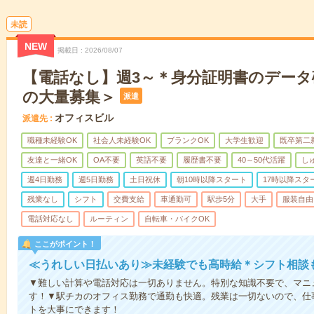
未読
NEW
掲載日
2026/08/07
【電話なし】週3～＊身分証明書のデータ
の大量募集＞
派遣
オフィスビル
派遣先
職種未経験OK
社会人未経験OK
ブランクOK
大学生歓迎
既卒第二
友達と一緒OK
OA不要
英語不要
履歴書不要
40～50代活躍
し
週4日勤務
週5日勤務
土日祝休
朝10時以降スタート
17時以降スタ
残業なし
シフト
交費支給
車通勤可
駅歩5分
大手
服装自由
電話対応なし
ルーティン
自転車・バイクOK
ここがポイント！
≪うれしい日払いあり≫未経験でも高時給＊シフト相談
▼難しい計算や電話対応は一切ありません。特別な知識不要で、マニ
す！▼駅チカのオフィス勤務で通勤も快適。残業は一切ないので、仕
トを大事にできます！