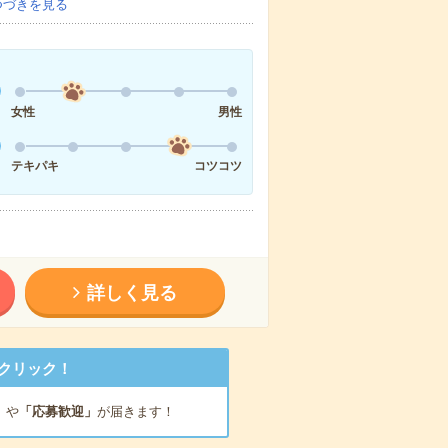
つづきを見る
女性
男性
テキパキ
コツコツ
詳しく見る
クリック！
」
や
「応募歓迎」
が届きます！