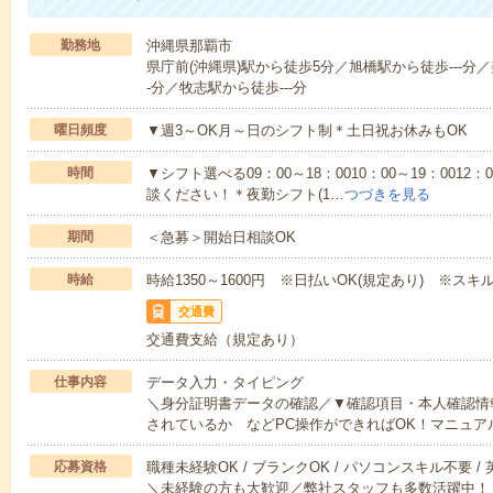
勤務地
沖縄県那覇市
県庁前(沖縄県)駅から徒歩5分／旭橋駅から徒歩---分／
-分／牧志駅から徒歩---分
曜日頻度
▼週3～OK月～日のシフト制＊土日祝お休みもOK
時間
▼シフト選べる09：00～18：0010：00～19：0012
談ください！＊夜勤シフト(1…
つづきを見る
期間
＜急募＞開始日相談OK
時給
時給1350～1600円 ※日払いOK(規定あり) ※ス
交通費
交通費支給（規定あり）
仕事内容
データ入力・タイピング
＼身分証明書データの確認／▼確認項目・本人確認情
されているか などPC操作ができればOK！マニュア
応募資格
職種未経験OK / ブランクOK / パソコンスキル不要 /
＼未経験の方も大歓迎／弊社スタッフも多数活躍中！▼