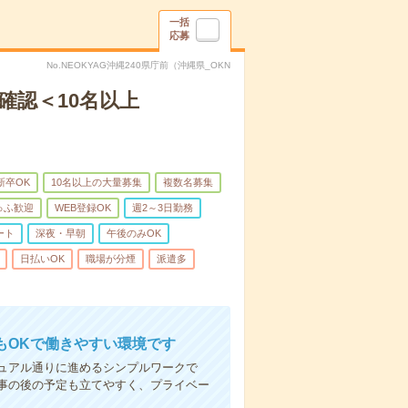
一括
応募
No.NEOKYAG沖縄240県庁前（沖縄県_OKN
確認＜10名以上
新卒OK
10名以上の大量募集
複数名募集
ゅふ歓迎
WEB登録OK
週2～3日勤務
ート
深夜・早朝
午後のみOK
日払いOK
職場が分煙
派遣多
もOKで働きやすい環境です
ュアル通りに進めるシンプルワークで
事の後の予定も立てやすく、プライベー