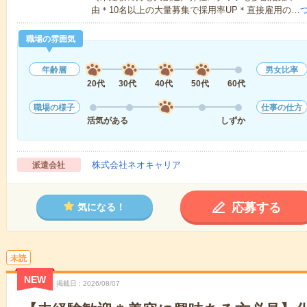
由＊10名以上の大量募集で採用率UP＊直接雇用の…
職場の雰囲気
年齢層
男女比率
20代
30代
40代
50代
60代
職場の様子
仕事の仕方
活気がある
しずか
株式会社ネオキャリア
派遣会社
応募する
気になる！
未読
NEW
掲載日
2026/08/07