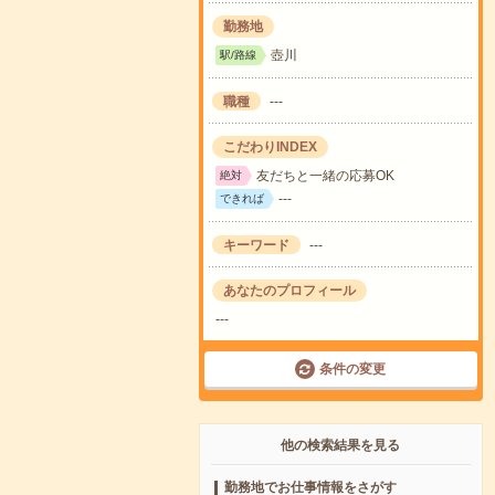
勤務地
壺川
駅/路線
職種
---
こだわりINDEX
友だちと一緒の応募OK
絶対
---
できれば
キーワード
---
あなたのプロフィール
---
条件の変更
他の検索結果を見る
勤務地でお仕事情報をさがす