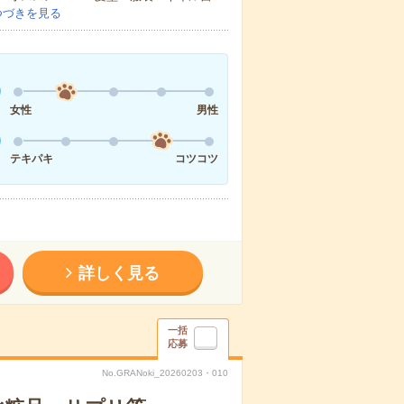
つづきを見る
女性
男性
テキパキ
コツコツ
詳しく見る
一括
応募
No.GRANoki_20260203・010