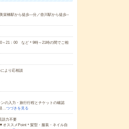
美栄橋駅から徒歩---分／壺川駅から徒歩--
：00～21：00 など＊9時～21時の間でご相
キルにより応相談
ランの入力・旅行行程とチケットの確認
経…
つづきを見る
 英語力不要
オススメPoint＊髪型・服装・ネイル自