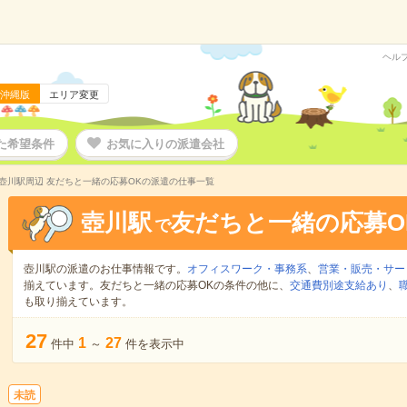
ヘル
沖縄版
エリア変更
た希望条件
お気に入りの派遣会社
壺川駅周辺 友だちと一緒の応募OKの派遣の仕事一覧
壺川駅
友だちと一緒の応募O
で
壺川駅の派遣のお仕事情報です。
オフィスワーク・事務系
、
営業・販売・サー
揃えています。友だちと一緒の応募OKの条件の他に、
交通費別途支給あり
、
も取り揃えています。
27
1
27
件中
～
件を表示中
未読