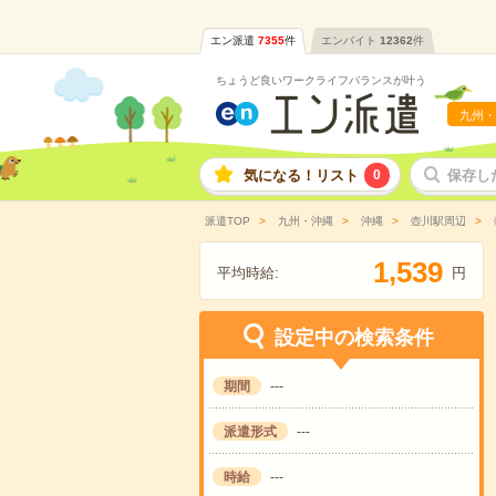
エン派遣
7355
件
エンバイト
12362
件
ちょうど良いワークライフバランスが叶う
九州・
気になる！リスト
0
保存し
派遣TOP
九州・沖縄
沖縄
壺川駅周辺
,
1
5
3
9
平均時給:
円
設定中の検索条件
期間
---
派遣形式
---
時給
---