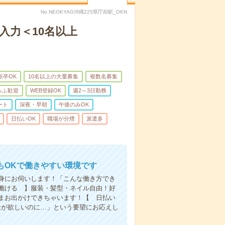
No.NEOKYAG沖縄225県庁前駅_OKN
入力＜10名以上
新卒OK
10名以上の大量募集
複数名募集
ゅふ歓迎
WEB登録OK
週2～3日勤務
ート
深夜・早朝
午後のみOK
日払いOK
職場が分煙
派遣多
もOKで働きやすい環境です
身にお伺いします！「こんな働き方でき
働ける 】服装・髪型・ネイル自由！好
まお出かけできちゃいます！【 日払い
金が欲しいのに…」という要望にお応えし