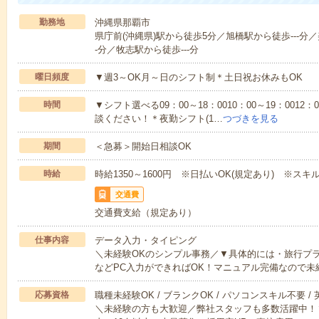
勤務地
沖縄県那覇市
県庁前(沖縄県)駅から徒歩5分／旭橋駅から徒歩---分／
-分／牧志駅から徒歩---分
曜日頻度
▼週3～OK月～日のシフト制＊土日祝お休みもOK
時間
▼シフト選べる09：00～18：0010：00～19：0012
談ください！＊夜勤シフト(1…
つづきを見る
期間
＜急募＞開始日相談OK
時給
時給1350～1600円 ※日払いOK(規定あり) ※ス
交通費
交通費支給（規定あり）
仕事内容
データ入力・タイピング
＼未経験OKのシンプル事務／▼具体的には・旅行プ
などPC入力ができればOK！マニュアル完備なので未
応募資格
職種未経験OK / ブランクOK / パソコンスキル不要 /
＼未経験の方も大歓迎／弊社スタッフも多数活躍中！▼