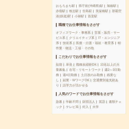
おもろまち駅
県庁前(沖縄県)駅
旭橋駅
赤嶺駅
牧志駅
古島駅
美栄橋駅
那覇空
港(鉄道)駅
小禄駅
首里駅
職種でお仕事情報をさがす
オフィスワーク・事務系
営業・販売・サー
ビス系
クリエイティブ系
IT・エンジニア
系
技術系
医療・介護・福祉・教育系
軽
作業・物流・工場・その他
こだわりでお仕事情報をさがす
短期
単発
職種未経験OK
10名以上の大
量募集
在宅・リモートワーク
週2～3日勤
務
週4日勤務
土日祝のみ勤務
残業な
し
副業・WワークOK
交通費別途支給あ
り
語学力が活かせる
人気のワードでお仕事情報をさがす
急募
年齢不問
財団法人
英語
書類チェ
ック
テレビ局
封入
大学