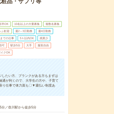
化粧品・サプリ等
新卒OK
10名以上の大量募集
複数名募集
ゅふ歓迎
週2～3日勤務
週4日勤務
前までの仕事
5ｈ以内OK
残業少
勤可
駅歩5分
大手
服装自由
イクOK
ジしたい方、ブランクがある方もまずは
融通が利くので、大学生の方や、子育て
座り仕事で体力面も〇▼週払い制度あ
5分／壺川駅から徒歩5分