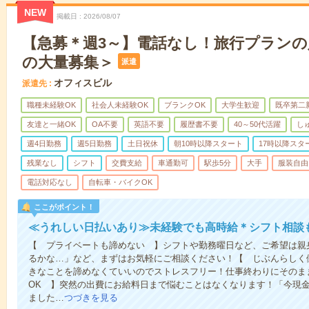
NEW
掲載日
2026/08/07
【急募＊週3～】電話なし！旅行プランの
の大量募集＞
派遣
オフィスビル
派遣先
職種未経験OK
社会人未経験OK
ブランクOK
大学生歓迎
既卒第二
友達と一緒OK
OA不要
英語不要
履歴書不要
40～50代活躍
し
週4日勤務
週5日勤務
土日祝休
朝10時以降スタート
17時以降スタ
残業なし
シフト
交費支給
車通勤可
駅歩5分
大手
服装自由
電話対応なし
自転車・バイクOK
ここがポイント！
≪うれしい日払いあり≫未経験でも高時給＊シフト相談
【 プライベートも諦めない 】シフトや勤務曜日など、ご希望は親
るかな…」など、まずはお気軽にご相談ください！【 じぶんらしく
きなことを諦めなくていいのでストレスフリー！仕事終わりにそのま
OK 】突然の出費にお給料日まで悩むことはなくなります！「今現
ました…
つづきを見る