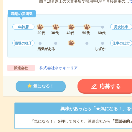
由＊10名以上の大量募集で採用率UP＊直接雇用の…
職場の雰囲気
年齢層
男女比率
20代
30代
40代
50代
60代
職場の様子
仕事の仕方
活気がある
しずか
株式会社ネオキャリア
派遣会社
応募する
気になる！
興味があったら「★気になる！」を
「気になる！」を押しておくと、派遣会社から
「面談確約