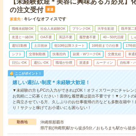
【未経験歓迎＊美容に興味ある方必見】
の注文受付
派遣
キレイなオフィスです
派遣先
職種未経験OK
社会人未経験OK
ブランクOK
大学生歓迎
既卒第二
友達と一緒OK
OA不要
英語不要
履歴書不要
40～50代活躍
し
週5日勤務
土日祝休
朝10時以降スタート
16時前までの仕事
17時
シフト
交替制勤務
扶養控内
副業・WワークOK
交費支給
車通
日払いOK
週払いOK
職場が分煙
派遣多
ルーティン
自転車・バ
ここがポイント！
嬉しい週払い制度＊未経験大歓迎！
▼未経験の方もPCの入力ができればOK！オフィスワークにチャレン
お気軽にご応募ください！面倒な履歴書は提出不要です！▼シフトの
と両立させている方、久しぶりのお仕事復帰の方なども多数在籍中！
り！サクッと稼げてお小遣いにも困らない！
勤務地
沖縄県那覇市
県庁前(沖縄県)駅から徒歩5分／おもろまち駅から徒歩