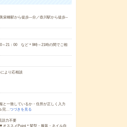
美栄橋駅から徒歩---分／壺川駅から徒歩--
：00～21：00 など＊9時～21時の間でご相
キルにより応相談
報と一致しているか・住所が正しく入力
ル完…
つづきを見る
 英語力不要
オススメPoint＊髪型・服装・ネイル自