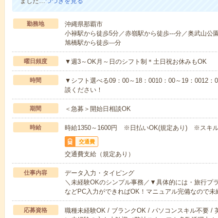
ました…
つづきを見る
勤務地
沖縄県那覇市
小禄駅から徒歩5分／赤嶺駅から徒歩---分／奥武山公園駅
旭橋駅から徒歩---分
曜日頻度
▼週3～OK月～日のシフト制＊土日祝お休みもOK
時間
▼シフト選べる09：00～18：0010：00～19：0012
談ください！
期間
＜急募＞開始日相談OK
時給
時給1350～1600円 ※日払いOK(規定あり) ※ス
交通費
交通費支給（規定あり）
仕事内容
データ入力・タイピング
＼未経験OKのシンプル事務／▼具体的には・旅行プ
などPC入力ができればOK！マニュアル完備なので未
応募資格
職種未経験OK / ブランクOK / パソコンスキル不要 /