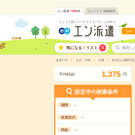
エン派遣
7355
件
エンバイト
12362
件
ちょうど良いワークライフバランスが叶う
九州・
気になる！リスト
0
保存し
派遣TOP
九州・沖縄
沖縄
奥武山公園駅周
,
1
3
7
5
平均時給:
円
設定中の検索条件
期間
---
派遣形式
---
時給
---