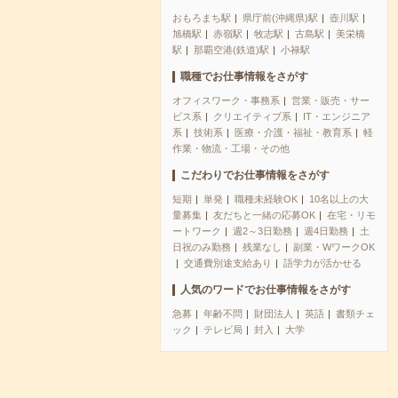
おもろまち駅
県庁前(沖縄県)駅
壺川駅
旭橋駅
赤嶺駅
牧志駅
古島駅
美栄橋
駅
那覇空港(鉄道)駅
小禄駅
職種でお仕事情報をさがす
オフィスワーク・事務系
営業・販売・サー
ビス系
クリエイティブ系
IT・エンジニア
系
技術系
医療・介護・福祉・教育系
軽
作業・物流・工場・その他
こだわりでお仕事情報をさがす
短期
単発
職種未経験OK
10名以上の大
量募集
友だちと一緒の応募OK
在宅・リモ
ートワーク
週2～3日勤務
週4日勤務
土
日祝のみ勤務
残業なし
副業・WワークOK
交通費別途支給あり
語学力が活かせる
人気のワードでお仕事情報をさがす
急募
年齢不問
財団法人
英語
書類チェ
ック
テレビ局
封入
大学