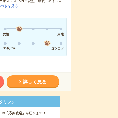
オススメPoint＊髪型・服装・ネイル自
つづきを見る
女性
男性
テキパキ
コツコツ
詳しく見る
クリック！
」
や
「応募歓迎」
が届きます！