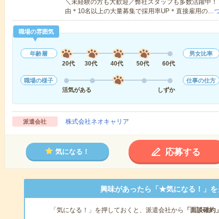
＼未経験の方も大歓迎／弊社スタッフも多数活躍中！▼
由＊10名以上の大量募集で採用率UP＊直接雇用の…
職場の雰囲気
年齢層
男女比率
20代
30代
40代
50代
60代
職場の様子
仕事の仕方
活気がある
しずか
株式会社ネオキャリア
派遣会社
応募する
気になる！
興味があったら「★気になる！」を
「気になる！」を押しておくと、派遣会社から
「面談確約