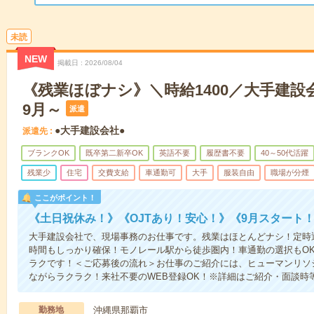
未読
NEW
掲載日
2026/08/04
《残業ほぼナシ》＼時給1400／大手建設
9月～
派遣
●大手建設会社●
派遣先
ブランクOK
既卒第二新卒OK
英語不要
履歴書不要
40～50代活躍
残業少
住宅
交費支給
車通勤可
大手
服装自由
職場が分煙
ここがポイント！
《土日祝休み！》《OJTあり！安心！》《9月スタート
大手建設会社で、現場事務のお仕事です。残業はほとんどナシ！定時
時間もしっかり確保！モノレール駅から徒歩圏内！車通勤の選択もO
ラクです！＜ご応募後の流れ＞お仕事のご紹介には、ヒューマンリソ
ながらラクラク！来社不要のWEB登録OK！※詳細はご紹介・面談時
勤務地
沖縄県那覇市