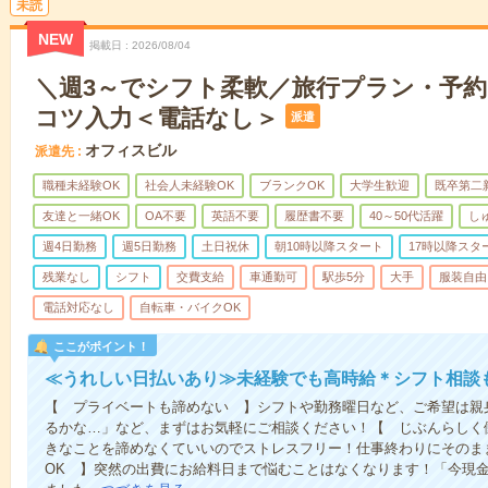
未読
NEW
掲載日
2026/08/04
＼週3～でシフト柔軟／旅行プラン・予
コツ入力＜電話なし＞
派遣
オフィスビル
派遣先
職種未経験OK
社会人未経験OK
ブランクOK
大学生歓迎
既卒第二
友達と一緒OK
OA不要
英語不要
履歴書不要
40～50代活躍
し
週4日勤務
週5日勤務
土日祝休
朝10時以降スタート
17時以降スタ
残業なし
シフト
交費支給
車通勤可
駅歩5分
大手
服装自由
電話対応なし
自転車・バイクOK
ここがポイント！
≪うれしい日払いあり≫未経験でも高時給＊シフト相談
【 プライベートも諦めない 】シフトや勤務曜日など、ご希望は親
るかな…」など、まずはお気軽にご相談ください！【 じぶんらしく
きなことを諦めなくていいのでストレスフリー！仕事終わりにそのま
OK 】突然の出費にお給料日まで悩むことはなくなります！「今現