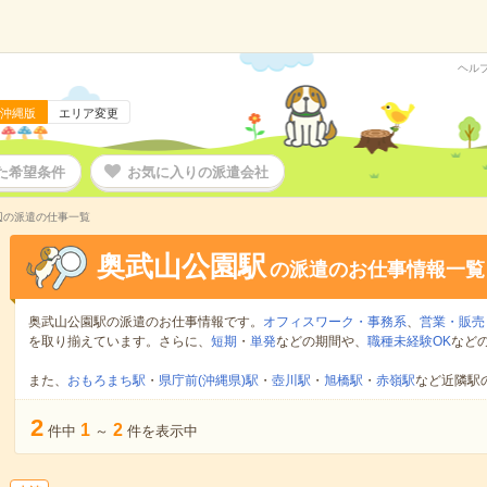
ヘル
沖縄版
エリア変更
た希望条件
お気に入りの派遣会社
辺の派遣の仕事一覧
奥武山公園駅
の派遣のお仕事情報一覧
奥武山公園駅の派遣のお仕事情報です。
オフィスワーク・事務系
、
営業・販売
を取り揃えています。さらに、
短期
・
単発
などの期間や、
職種未経験OK
など
また、
おもろまち駅
・
県庁前(沖縄県)駅
・
壺川駅
・
旭橋駅
・
赤嶺駅
など近隣駅
2
1
2
件中
～
件を表示中