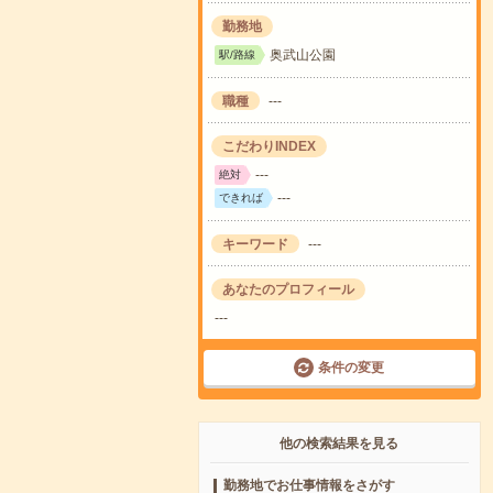
勤務地
奥武山公園
駅/路線
職種
---
こだわりINDEX
---
絶対
---
できれば
キーワード
---
あなたのプロフィール
---
条件の変更
他の検索結果を見る
勤務地でお仕事情報をさがす