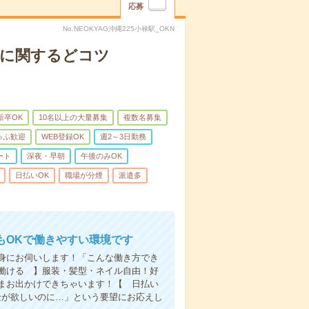
応募
No.NEOKYAG沖縄225小禄駅_OKN
約に関するどコツ
新卒OK
10名以上の大量募集
複数名募集
ゅふ歓迎
WEB登録OK
週2～3日勤務
ート
深夜・早朝
午後のみOK
日払いOK
職場が分煙
派遣多
もOKで働きやすい環境です
身にお伺いします！「こんな働き方でき
働ける 】服装・髪型・ネイル自由！好
まお出かけできちゃいます！【 日払い
金が欲しいのに…」という要望にお応えし