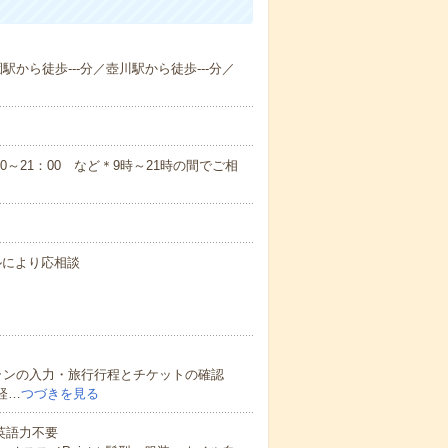
から徒歩---分／壺川駅から徒歩---分／
：00～21：00 など＊9時～21時の間でご相
キルにより応相談
ランの入力・旅行行程とチケットの確認
経…
つづきを見る
 英語力不要