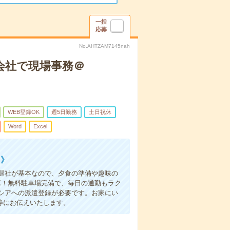
一括
応募
No.AHTZAM7145nah
会社で現場事務＠
WEB登録OK
週5日勤務
土日祝休
Word
Excel
！》
退社が基本なので、夕食の準備や趣味の
K！無料駐車場完備で、毎日の通勤もラク
シアへの派遣登録が必要です。お家にい
等にお伝えいたします。