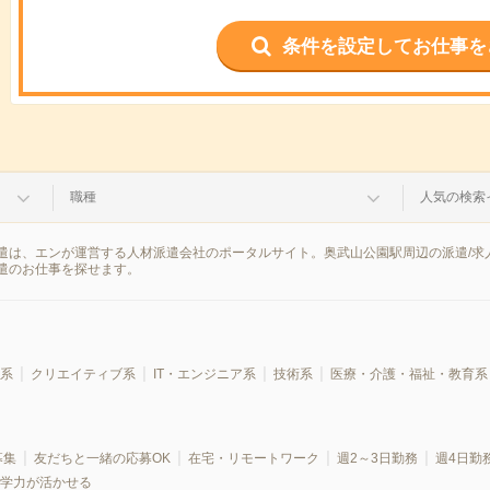
条件を設定してお仕事を
職種
人気の検索
遣は、エンが運営する人材派遣会社のポータルサイト。奥武山公園駅周辺の派遣/求
遣のお仕事を探せます。
系
クリエイティブ系
IT・エンジニア系
技術系
医療・介護・福祉・教育系
募集
友だちと一緒の応募OK
在宅・リモートワーク
週2～3日勤務
週4日勤
学力が活かせる