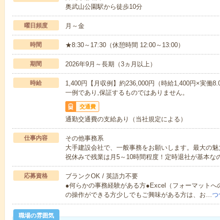
奥武山公園駅から徒歩10分
曜日頻度
月～金
時間
★8:30～17:30（休憩時間 12:00～13:00）
期間
2026年9月～長期（3ヵ月以上）
時給
1,400円【月収例】約236,000円（時給1,400円×実働8
一例であり,保証するものではありません。
交通費
通勤交通費の支給あり（当社規定による）
仕事内容
その他事務系
大手建設会社で、一般事務をお願いします。最大の魅
祝休みで残業は月5～10時間程度！定時退社が基本な
応募資格
ブランクOK / 英語力不要
●何らかの事務経験がある方●Excel（フォーマットへ
の操作ができる方少しでもご興味がある方は、お…
つ
職場の雰囲気